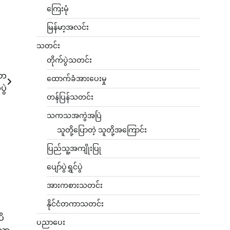
ကြေးမုံ
မြန်မာ့အလင်း
သတင်း
တိုက်ပွဲသတင်း
မတ
ထောက်ခံအားပေးမှု
ွဲ
တန်ပြန်သတင်း
သကသအကွဲအပြဲ
သူတို့ပြောတဲ့ သူတို့အကြောင်း
ပြည်သူ့အကျိုးပြု
ပျော်ပွဲရွှင်ပွဲ
အားကစားသတင်း
နိုင်ငံတကာသတင်း
ပိ
ပညာပေး