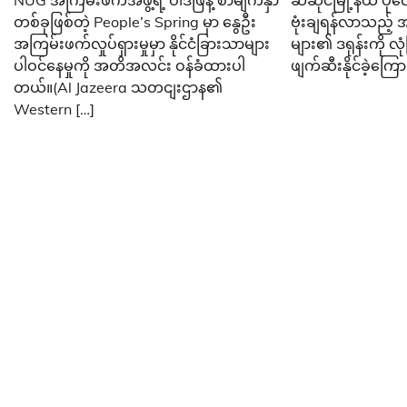
NUG အကြမ်းဖက်အဖွဲ့ရဲ့ ဝါဒဖြန့် စာမျက်နှာ
ဆီဆိုင်မြို့နယ် ပု
တစ်ခုဖြစ်တဲ့ People’s Spring မှာ နွေဦး
ဗုံးချရန်လာသည့်
အကြမ်းဖက်လှုပ်ရှားမှုမှာ နိုင်ငံခြားသာများ
များ၏ ဒရုန်းကို လုံ
ပါဝင်နေမှုကို အတိအလင်း ဝန်ခံထားပါ
ဖျက်ဆီးနိုင်ခဲ့ကြ
တယ်။(Al Jazeera သတငျးဌာန၏
Western […]