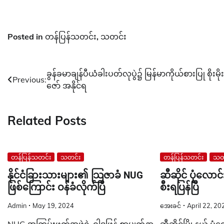
Posted in
တန်ပြန်သတင်း
,
သတင်း
Post
ခွန်ခမာချန်ပီယံခါးပတ်လုပွဲ၌ မြန်မာကိုယ်စားပြု စိုးမိုး
Previous:
ဇော် အနိုင်ရ
navigation
Related Posts
တန်ပြန်သတင်း
သတင်း
တန်ပြန်သတင်း
သတ
နိုင်ငံခြားသားများ၏ သြဇာခံ NUG
ဆီဆိုင် ပုံလော
ဖြစ်ကြောင်း ဝန်ခံလိုက်ပြီ
စီးရပြန်ပြီ
Admin
May 19, 2024
အေးခင်
April 22, 20