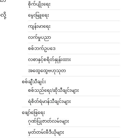
သော
စိုက်ပျိုးရေး
ို့
မွေးမြူရေး
ကျန်းမာရေး
လက်မှုပညာ
စစ်ဘက်ဥပဒေ
လစာနှင့်စရိတ်နှုန်းထား
အထွေထွေဗဟုသုတ
စစ်ချီသီချင်း
စစ်သည်ရေး/ဆိုသီချင်းများ
ရဲစိတ်ရဲမာန်သီချင်းများ
ဖျော်ဖြေရေး
ဂုဏ်ပြုဇာတ်လမ်းများ
မှတ်တမ်းဗီဒီယိုများ