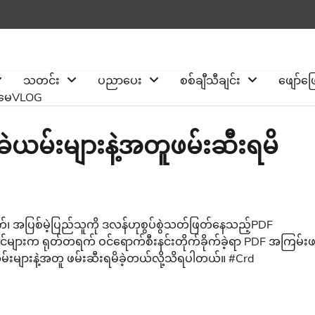
သတင်း
ပညာပေး
စစ်ချီသီချင်း
ဖျော်ဖ
ိုမေVLOG
ဲယမ်းများနဲ့အတူဖမ်းဆီးရမိ
အပြစ်မဲ့ပြည်သူကို ဒလန်ဟုစွပ်စွဲသတ်ဖြတ်နေသည့်PDF
်များက ရုတ်တရက် ဝင်ရောက်စီးနင်းတိုက်ခိုက်ခဲ့ရာ PDF အကြမ်း
ယမ်းများနဲ့အတူ ဖမ်းဆီးရမိခဲ့တယ်လို့သိရပါတယ်။ #Crd