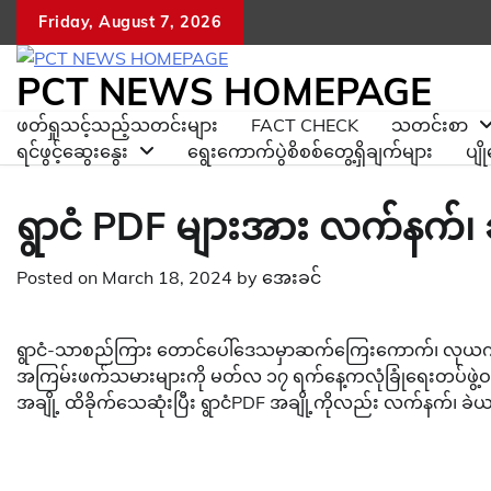
Skip
Friday, August 7, 2026
to
content
PCT NEWS HOMEPAGE
ဖတ်ရှုသင့်သည့်သတင်းများ
FACT CHECK
သတင်းစာ
ရင်ဖွင့်ဆွေးနွေး
ရွေးကောက်ပွဲစိစစ်တွေ့ရှိချက်များ
ပျ
ရွာငံ PDF များအား လက်နက်၊ ခ
Posted on
March 18, 2024
by
အေးခင်
ရွာငံ-သာစည်ကြား တောင်ပေါ်ဒေသမှာဆက်ကြေးကောက်၊ လုယက်၊ 
အကြမ်းဖက်သမားများကို မတ်လ ၁၇ ရက်နေ့ကလုံခြုံရေးတပ်ဖွဲ့ဝင
အချို့ ထိခိုက်သေဆုံးပြီး ရွာငံPDF အချို့ကိုလည်း လက်နက်၊ ခဲ