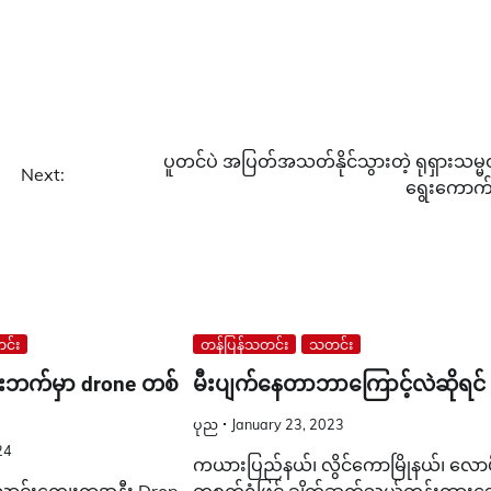
ပူတင်ပဲ အပြတ်အသတ်နိုင်သွားတဲ့ ရုရှားသမ္
Next:
ရွေးကောက်ပ
င်း
တန်ပြန်သတင်း
သတင်း
င်းဘက်မှာ drone တစ်
မီးပျက်နေတာဘာကြောင့်လဲဆိုရင်
ပုည
January 23, 2023
24
ကယားပြည်နယ်၊ လွိင်ကောမြိုနယ်၊ လော