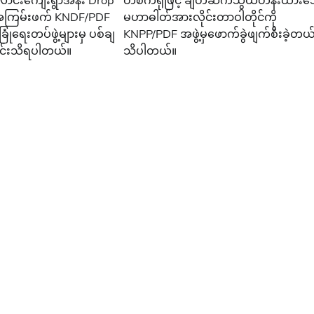
ံလောင်းကျေးရွာအနီး Drop
တစက်ရုံဖြင့် ချိတ်ဆက်သွယ်တန်းထား
 အကြမ်းဖက် KNDF/PDF
မဟာဓါတ်အားလိုင်းတာဝါတိုင်ကို
ခြုံရေးတပ်ဖွဲ့များမှ ပစ်ချ
KNPP/PDF အဖွဲ့မှဖောက်ခွဲဖျက်စီးခဲ့တယ်လ
ောင်းသိရပါတယ်။
သိပါတယ်။