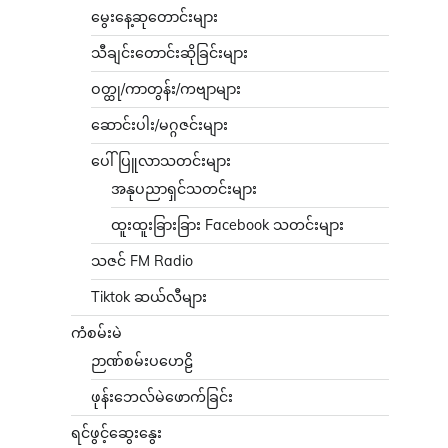
မွေးနေ့ဆုတောင်းများ
သီချင်းတောင်းဆိုခြင်းများ
ဝတ္ထု/ကာတွန်း/ကဗျာများ
ဆောင်းပါး/မဂ္ဂဇင်းများ
ပေါ်ပြူလာသတင်းများ
အနုပညာရှင်သတင်းများ
ထူးထူးခြားခြား Facebook သတင်းများ
သဇင် FM Radio
Tiktok ဆယ်လီများ
ကံစမ်းမဲ
ဉာဏ်စမ်းပဟေဠိ
ဖုန်းဘေလ်မဲဖောက်ခြင်း
ရင်ဖွင့်ဆွေးနွေး