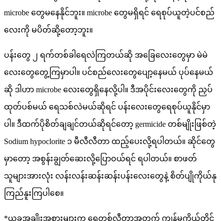
microbe တွေမနေနိုင်ဘူး။ microbe တွေမရှိရင် ရေစုပ်ယူတဲ့ပင်စည်
လေးကို မပိတ်ဆို့တော့ဘူး။
ပန်းတွေ ၂ ရက်တစ်ခါရေလဲကြတယ်ဆို အခြေလေးတွေမှာ မဲမဲ
လေးတွေတွေ့ကြမှာပါ။ ပင်စည်လေးတွေပျော့နေမယ် ပုပ်နေမယ်
ဆို ဒါဟာ microbe လေးတွေရှိနေလို့ပါ။ ဒီအပိုင်းလေးတွေကို ညှပ်
ထုတ်ပစ်မယ် ရေသစ်လဲမယ်ဆိုရင် ပန်းလေးတွေရေစုပ်ယူနိုင်မှာ
ပါ။ ဒီထက်ပိုစိတ်ချချင်တယ်ဆိုရင်တော့ germicide တစ်မျိုးဖြစ်တဲ့
Sodium hypoclorite ၁ မီလီလီတာ ထည့်ပေးလို့ရပါတယ်။ ဆိုင်တွေ
မှာတော့ အစွန်းချွတ်ဆေးလို့ပြောဝယ်ရင် ရပါတယ်။ စာဖတ်
သူများအားလုံး လန်းလန်းဆန်းဆန်းပန်းလေးတွေနဲ့ စိတ်ပျိုကိုယ်နု
ကြည်နူးကြပါစေ။
*ယခုအချိုးအစားများက ရေတစ်လီတာအတွက် ကျွန်မကိုယ်တိုင်