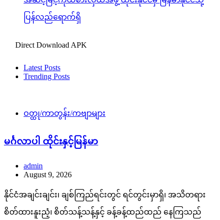
ပြန်လည်ရောက်ရှိ
Direct Download APK
Latest Posts
Trending Posts
ဝတ္ထု/ကာတွန်း/ကဗျာများ
မင်္ဂလာပါ ထိုင်းနှင့်မြန်မာ
admin
August 9, 2026
နိုင်ငံအချင်းချင်း၊ ချစ်ကြည်ရင်းတွင် ရင်တွင်းမှာရှိ၊ အသိတရား
စိတ်ထားနူးညံ့၊ စိတ်သန့်သန့်နှင့် ခန့်ခန့်ထည်ထည် နေကြသည်