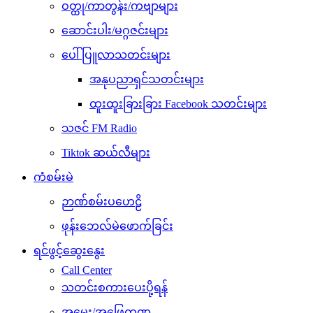
ဝတ္ထု/ကာတွန်း/ကဗျာများ
ဆောင်းပါး/မဂ္ဂဇင်းများ
ပေါ်ပြူလာသတင်းများ
အနုပညာရှင်သတင်းများ
ထူးထူးခြားခြား Facebook သတင်းများ
သဇင် FM Radio
Tiktok ဆယ်လီများ
ကံစမ်းမဲ
ဉာဏ်စမ်းပဟေဠိ
ဖုန်းဘေလ်မဲဖောက်ခြင်း
ရင်ဖွင့်ဆွေးနွေး
Call Center
သတင်းစကားပေးပို့ရန်
အမေး/အဖြေကဏ္ဍ