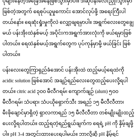
ပိုများနေတဲ့အခြေအနေဖြစ်သွားမှာပါ။ ဒါဆိုပန်းလေးညှိုးသွားမှာ
ဖြစ်တဲ့အတွက် ရေစုပ်ယူမှုကောင်း အောင်လုပ်ဖို့ အရေးကြီးပါ
တယ်နော်။ ရေဆုံးရှုံးမှုကိုလဲ လျှော့ချရမှာပါ။ အရွက်လေးတွေချွေ
မယ် ပန်းအိုးထဲနှစ်မယ့် အပိုင်းကအရွက်အားလုံးကို ဖယ်ရမှာဖြစ်
ပါတယ်။ ရေထဲနှစ်မယ့်အရွက်တွေက ပုပ်ကုန်မှာမို့ ဖယ်ခြင်း ဖြစ်
ပါတယ်။
ပန်းလေးတွေကြာရှည်ခံအောင် ပန်းအိုးထဲ ထည့်မယ့်ရေထဲကို
acidic solution ဖြစ်အောင် အချဉ်ရည်လေးတွေထည့်ပေးလို့ရပါ
တယ်။ citric acid ၃၀၀ မီလီဂရမ်၊ ကျောက်ချဉ် (alum) ၅၀၀
မီလီဂရမ်၊ သံပရာ၊ သံပယိုရှောက်သီး အရည် ၁၅ မီလီလီတာ၊
မီးဖိုချောင်မှာရှိတဲ့ ရှာလကာရည် ၁၅ မီလီလီတာ တစ်မျိုးမျိုးထည့်
ပေးလို့ရပါတယ်။ ထည့်ရတဲ့ရည်ရွယ်ချက်က ရေရဲ့ pH ကို နှိမ့်ချဖို့
ပါ။ pH 3-4 အတွင်းထားပေးရပါမယ်။ ဘာလို့ဆို pH နိမ့်ရင်