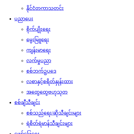
နိုင်ငံတကာသတင်း
ပညာပေး
စိုက်ပျိုးရေး
မွေးမြူရေး
ကျန်းမာရေး
လက်မှုပညာ
စစ်ဘက်ဥပဒေ
လစာနှင့်စရိတ်နှုန်းထား
အထွေထွေဗဟုသုတ
စစ်ချီသီချင်း
စစ်သည်ရေး/ဆိုသီချင်းများ
ရဲစိတ်ရဲမာန်သီချင်းများ
ဖျော်ဖြေရေး