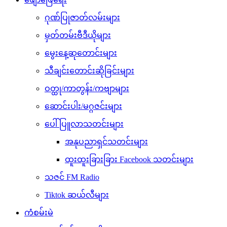
ဂုဏ်ပြုဇာတ်လမ်းများ
မှတ်တမ်းဗီဒီယိုများ
မွေးနေ့ဆုတောင်းများ
သီချင်းတောင်းဆိုခြင်းများ
ဝတ္ထု/ကာတွန်း/ကဗျာများ
ဆောင်းပါး/မဂ္ဂဇင်းများ
ပေါ်ပြူလာသတင်းများ
အနုပညာရှင်သတင်းများ
ထူးထူးခြားခြား Facebook သတင်းများ
သဇင် FM Radio
Tiktok ဆယ်လီများ
ကံစမ်းမဲ