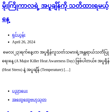
မိုးကြိုကာလရဲ့ အပူချိန်ကို သတိထားရမယ့်
နေ့
ရှင်ယွန်း
April 26, 2024
မေလ(၂၃)ရက်နေ့ဟာ အပူရှိန်လူသတ်သမားရဲ့အန္တရာယ်သတိပြု
ရေးနေ့ (A Major Killer Heat Awareness Day) ဖြစ်ပါတယ်။ အပူရှိန်
(Heat Stress) နဲ့ အပူချိန် (Temperature) […]
ပညာပေး
အထွေထွေဗဟုသုတ