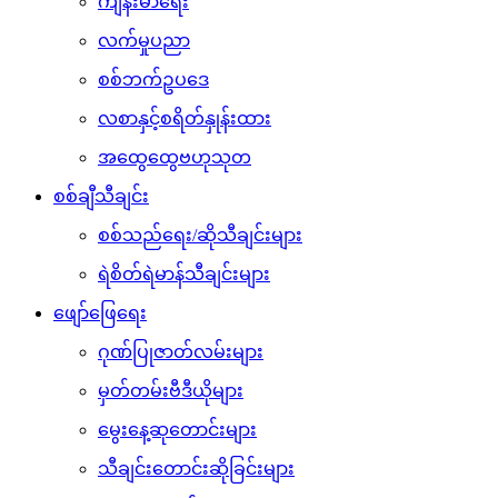
ကျန်းမာရေး
လက်မှုပညာ
စစ်ဘက်ဥပဒေ
လစာနှင့်စရိတ်နှုန်းထား
အထွေထွေဗဟုသုတ
စစ်ချီသီချင်း
စစ်သည်ရေး/ဆိုသီချင်းများ
ရဲစိတ်ရဲမာန်သီချင်းများ
ဖျော်ဖြေရေး
ဂုဏ်ပြုဇာတ်လမ်းများ
မှတ်တမ်းဗီဒီယိုများ
မွေးနေ့ဆုတောင်းများ
သီချင်းတောင်းဆိုခြင်းများ