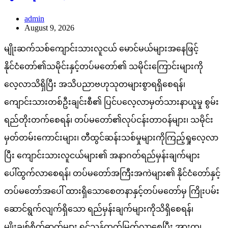
admin
August 9, 2026
မျိုးဆက်သစ်ကျောင်းသားလူငယ် မောင်မယ်များအနေဖြင့်
နိုင်ငံတော်၏သမိုင်းနှင့်တပ်မတော်၏ သမိုင်းကြောင်းများကို
လေ့လာသိရှိပြီး အသိပညာဗဟုသုတများစွာရရှိစေရန်၊
ကျောင်းသားတစ်ဦးချင်းစီ၏ ပြင်ပလေ့လာမှတ်သားနာယူမှု စွမ်း
ရည်တိုးတက်စေရန်၊ တပ်မတော်၏လုပ်ငန်းတာဝန်များ၊ သမိုင်း
မှတ်တမ်းကောင်းများ၊ တီထွင်ဆန်းသစ်မှုများကိုကြည့်ရှုလေ့လာ
ပြီး ကျောင်းသားလူငယ်များ၏ အနာဂတ်ရည်မှန်းချက်များ
ပေါ်ထွက်လာစေရန်၊ တပ်မတော်အကြီးအကဲများ၏ နိုင်ငံတော်နှင့်
တပ်မတော်အပေါ် ထားရှိသောစေတနာနှင့်တပ်မတော်မှ ကြိုးပမ်း
ဆောင်ရွက်လျက်ရှိသော ရည်မှန်းချက်များကိုသိရှိစေရန်၊
မျိုးချစ်စိတ်ဓာတ်များ ရှင်သန်ထက်မြက်လာစေပြီး အားကျ