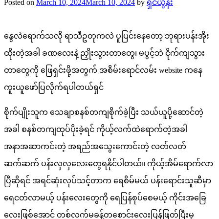
Posted on
March 10, 2024
March 10, 2024
by
ရှင်ယွန်း
နွေလဲရောက်သလို ရာသီဥတုကလဲ ပူပြင်းနေတော့ ဘုရားပန်းအိုး
ထိုးတဲ့အခါ ခဏလေးနဲ့ ညှိုးသွားတာတွေ၊ မပွင့်ဘဲ ငိုက်ကျသွား
တာတွေကို ဖြေရှင်းဖို့အတွက် အစိမ်းရောင်လမ်း website ကနေ
ကူးယူဖော်ပြလိုက်ရပါတယ်ရှင်
စိုက်ပျိုးသူက သေချာစနစ်တကျစိုက်ခဲ့ပြီး သယ်ယူပို့ဆောင်တဲ့
အခါ စနစ်တကျထုပ်ပိုးခဲ့ရင် ကိုယ့်လက်ထဲရောက်တဲ့အခါ
အနာအဆာကင်းတဲ့ အရည်အသွေးကောင်းတဲ့ လတ်လတ်
ဆက်ဆက် ပန်းလှလှလေးတွေရနိုင်ပါတယ်။ ကိုယ့်အိမ်ရောက်လာ
ပြီဆိုရင် အရင်ဆုံးလုပ်သင့်တာက ရေစိမ်မယ် ပန်းရောင်းသူဆီမှာ
ရေငတ်လာမယ့် ပန်းလေးတွေကို ရေပြန်စုပ်စေမယ့် ကိုင်းအခြေ
လေးဖြစ်အောင် တစ်လက်မခန့်တစောင်းလေးပြန်ဖြတ်ပြီးမှ