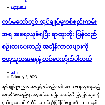
ပညာပေး
တပ်မတော်တွင် အုပ်ချုပ်မှု/စစ်စည်းကမ်း
အရ အရေးယူခံရပြီး ရာထူးတိုး ပြန်လည်
စဉ်းစားပေးသည့် အချိန်ကာလများကို
ဗဟုသုတအနေနဲ့ တင်ပေးလိုက်ပါတယ်
admin
February 3, 2023
အုပ်ချုပ်မှုကြောင်းအရနှင့် စစ်စည်းကမ်းအရ အရေးယူခံရသည့်
အရာရှိ/စစ်သည်များနှင့်ပက်သက်ပြီး အဆင့်တိုးမြှင့်ခြင်းများကို၊
ဂုဏ်ထူးဆောင်တံဆိပ်ပေးအပ်ချီးမြှင့်ခြင်းများကို ၂၀၂၁ ခုနှစ်