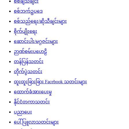
စစ်ချီသီချင်း
စစ်ဘက်ဥပဒေ
စစ်သည်ရေး/ဆိုသီချင်းများ
စိုက်ပျိုးရေး
ဆောင်းပါး/မဂ္ဂဇင်းများ
ဉာဏ်စမ်းပဟေဠိ
တန်ပြန်သတင်း
တိုက်ပွဲသတင်း
ထူးထူးခြားခြား Facebook သတင်းများ
ထောက်ခံအားပေးမှု
နိုင်ငံတကာသတင်း
ပညာပေး
ပေါ်ပြူလာသတင်းများ