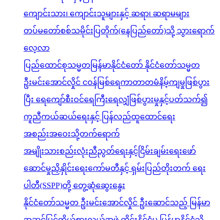
ကျောင်းသား၊ ကျောင်းသူများနှင့် ဆရာ၊ ဆရာမများ
တပ်မတော်စစ်သမိုင်းပြတိုက်(နေပြည်တော်)သို့ သွားရောက်
လေ့လာ
ပြည်ထောင်စုသမ္မတမြန်မာနိုင်ငံတော် နိုင်ငံတော်သမ္မတ
ဦးမင်းအောင်လှိုင် ငဝန်မြစ်ရေကာတာတမံနိမ့်ကျမှုဖြစ်ပွား
ပြီး ရေကျော်စီးဝင်ရေကြီးရေလျှံဖြစ်ပွားမှုနှင့်ပတ်သက်၍
ကူညီကယ်ဆယ်ရေးနှင့် ပြန်လည်ထူထောင်ရေး
အစည်းအဝေးသို့တက်ရောက်
အမျိုးသားစည်းလုံးညီညွတ်ရေးနှင့်ငြိမ်းချမ်းရေးဖော်
ဆောင်မှုညှိနှိုင်းရေးကော်မတီနှင့် ရှမ်းပြည်တိုးတက် ရေး
ပါတီ(SSPP)တို့ တွေ့ဆုံဆွေးနွေး
နိုင်ငံတော်သမ္မတ ဦးမင်းအောင်လှိုင် ဦးဆောင်သည့် မြန်မာ
အဆင့်မြင့်ကိုယ်စားလှယ်အဖွဲ့ ထိုင်းနိုင်ငံမှ မြန်မာနိုင်ငံသို့