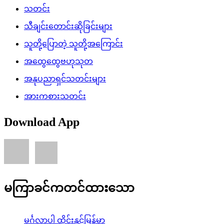
သတင်း
သီချင်းတောင်းဆိုခြင်းများ
သူတို့ပြောတဲ့ သူတို့အကြောင်း
အထွေထွေဗဟုသုတ
အနုပညာရှင်သတင်းများ
အားကစားသတင်း
Download App
မကြာခင်ကတင်ထားသော
မင်္ဂလာပါ ထိုင်းနှင့်မြန်မာ