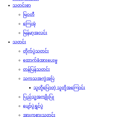
သတင်းစာ
မြဝတီ
ကြေးမုံ
မြန်မာ့အလင်း
သတင်း
တိုက်ပွဲသတင်း
ထောက်ခံအားပေးမှု
တန်ပြန်သတင်း
သကသအကွဲအပြဲ
သူတို့ပြောတဲ့ သူတို့အကြောင်း
ပြည်သူ့အကျိုးပြု
ပျော်ပွဲရွှင်ပွဲ
အားကစားသတင်း