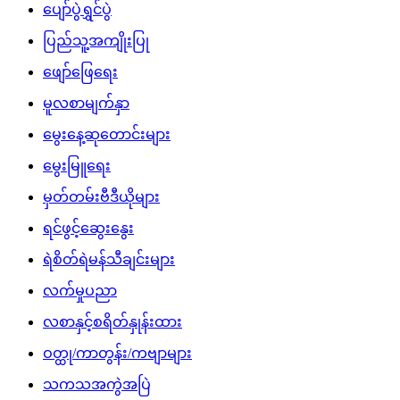
ပျော်ပွဲရွှင်ပွဲ
ပြည်သူ့အကျိုးပြု
ဖျော်ဖြေရေး
မူလစာမျက်နှာ
မွေးနေ့ဆုတောင်းများ
မွေးမြူရေး
မှတ်တမ်းဗီဒီယိုများ
ရင်ဖွင့်ဆွေးနွေး
ရဲစိတ်ရဲမန်သီချင်းများ
လက်မှုပညာ
လစာနှင့်စရိတ်နှုန်းထား
ဝတ္ထု/ကာတွန်း/ကဗျာများ
သကသအကွဲအပြဲ