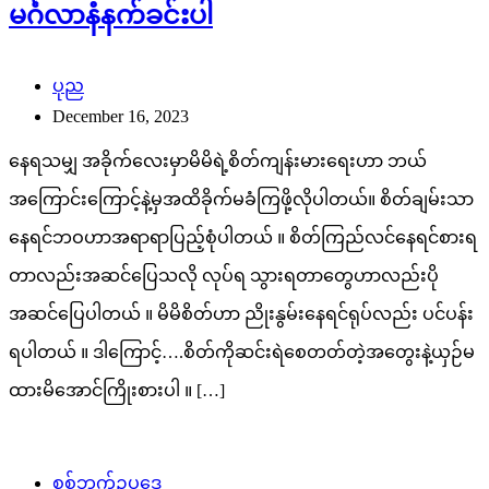
မင်္ဂလာနံနက်ခင်းပါ
ပုည
December 16, 2023
နေရသမျှ အခိုက်လေးမှာမိမိရဲ့စိတ်ကျန်းမားရေးဟာ ဘယ်
အကြောင်းကြောင့်နဲ့မှအထိခိုက်မခံကြဖို့လိုပါတယ်။ စိတ်ချမ်းသာ
နေရင်ဘဝဟာအရာရာပြည့်စုံပါတယ် ။ စိတ်ကြည်လင်နေရင်စားရ
တာလည်းအဆင်ပြေသလို လုပ်ရ သွားရတာတွေဟာလည်းပို
အဆင်ပြေပါတယ် ။ မိမိစိတ်ဟာ ညိုးနွမ်းနေရင်ရုပ်လည်း ပင်ပန်း
ရပါတယ် ။ ဒါကြောင့်….စိတ်ကိုဆင်းရဲစေတတ်တဲ့အတွေးနဲ့ယှဉ်မ
ထားမိအောင်ကြိုးစားပါ ။ […]
စစ်ဘက်ဥပဒေ