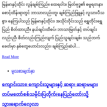
မြန်မာနှင့်ထိုင်း လွန်ချစ်ကြည်။ ထေရဝါဒ၊ မြတ်ဗုဒ္ဓ၏ ဓမ္မရတနာ၊
စောင့်ထိန်းရာတွင် ဘာသာလည်းတူ၊ ချစ်ကြည်ဖြူနှင့် လူသားပီသ
စွာ၊ နေကြပါသည် မြန်မာနှင့်ထိုင်း၊ အသိုင်းဝိုင်းသည် ရွှေတိုင်းရွှေ
ပြည် စိတ်ထားညီ။ နယ်ချင်းထိစပ်၊ ဘာသာမြတ်နှင့် တပ်ချင်း
လည်းညီ၊ စိတ်လည်းကြည်လျက် ပြည်သူချင်းချစ်၊ သည်ဘက်
ခေတ်မှာ နှစ်တွေဟောင်းလည်း၊ ချစ်ကြည်ဆဲပါ…
Read More
မူလစာမျက်နှာ
ကျောင်းသား၊ ကျောင်းသူများနှင့် ဆရာ၊ ဆရာမများ
တပ်မတော်စစ်သမိုင်းပြတိုက်(နေပြည်တော်)သို့
သွားရောက်လေ့လာ