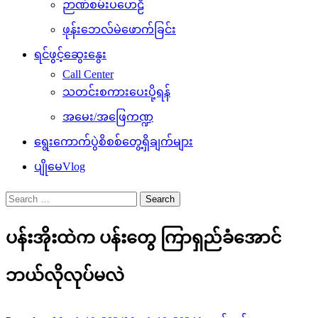
ဉာဏ်စမ်းပဟေဠိ
ဖုန်းဘေလ်မဲဖောက်ခြင်း
ရင်ဖွင့်ဆွေးနွေး
Call Center
သတင်းစကားပေးပို့ရန်
အမေး/အဖြေကဏ္ဍ
ရွေးကောက်ပွဲစိစစ်တွေ့ရှိချက်များ
ပျိုမေVlog
Search
for:
ပန်းအိုးထဲက ပန်းတွေ ကြာရှည်ခံအောင်
ဘယ်လိုလုပ်မလဲ