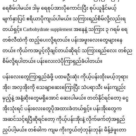
ရေစိမ်ပါမယ်။ ဒါမှ ရေစုပ်အားပိုကောင်းပြီး စုပ်ယူနိုင်မယ့်
မျက်နှာပြင် ဧရိယာပိုကျယ်ပါမယ်။ သကြားရည်စိမ်လို့လည်းရ
တယ်ရှင့်။ Carbohydrate supplement အနေနဲ့ သကြား ၃ ဂရမ် ရေ
တစ်လီထဲကို ထည့်ပေးလို့ရတယ်။ ပန်းအဖူးလေးတွေများနေ
တယ်။ ကိုယ်ကအပွင့်လိုချင်တယ်ဆိုရင် သကြားရည်လေး တစ်ည
စိမ်လို့ရပါတယ်။ ပန်းလေးလဲပိုကြာရှည်ခံပါတယ်။
ပန်းလေးတွေကြာရှည်ခံဖို့ ပထမဦးဆုံး ကိုယ့်ပန်းထိုးမယ့်ဘုရား
အိုး၊ အလှအိုးကို သေချာဆေးကြောပြီး သံပရာသီး မန်းကျည်း
မှည့်နဲ့ အနံ့ဆိုးတွေမရှိအောင် ဆေးပါမယ်။ တတ်နိုင်ရင်တော့ ငွေ
အိုးသုံးရင် ပန်းလေးတွေပိုအထားခံတယ်ရှင့်။ ပန်းအိုးတွေက
အဆင်သင့်ရပြီဆိုရင်တော့ ကိုယ့်ပန်းအိုးနဲ့ လိုက်ဖက်တဲ့အရှည်
ညှပ်ပါ့မယ်။ တစ်ခါက ကျမ ကိုးကွယ်တဲ့ဘုန်းဘုန်း မိန့်ခဲ့ဖူးတာ