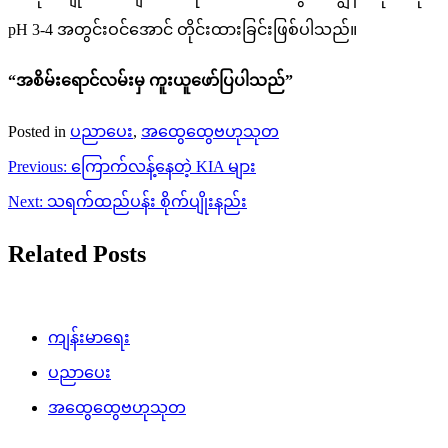
pH 3-4 အတွင်းဝင်အောင် တိုင်းထားခြင်းဖြစ်ပါသည်။
“အစိမ်းရောင်လမ်းမှ ကူးယူဖော်ပြပါသည်”
Posted in
ပညာပေး
,
အထွေထွေဗဟုသုတ
Post
Previous:
ကြောက်လန့်နေတဲ့ KIA များ
navigation
Next:
သရက်ထည်ပန်း စိုက်ပျိုးနည်း
Related Posts
ကျန်းမာရေး
ပညာပေး
အထွေထွေဗဟုသုတ