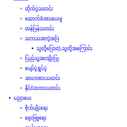
တိုက်ပွဲသတင်း
ထောက်ခံအားပေးမှု
တန်ပြန်သတင်း
သကသအကွဲအပြဲ
သူတို့ပြောတဲ့ သူတို့အကြောင်း
ပြည်သူ့အကျိုးပြု
ပျော်ပွဲရွှင်ပွဲ
အားကစားသတင်း
နိုင်ငံတကာသတင်း
ပညာပေး
စိုက်ပျိုးရေး
မွေးမြူရေး