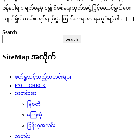
ဇန်နဝါရီ ၁ ရက်နေ့မှ စ၍ စီစစ်ရေးဘုတ်အဖွဲ့ဖြင့်ဆောင်ရွက်ပေး
လျက်ရှိပါတယ်။ အုပ်ချုပ်မှုကြောင်းအရ အရေးယူခံရခဲ့ပါက […]
Search
Search
SiteMap အလိုက်
ဖတ်ရှုသင့်သည့်သတင်းများ
FACT CHECK
သတင်းစာ
မြဝတီ
ကြေးမုံ
မြန်မာ့အလင်း
သတင်း