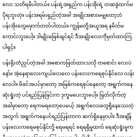
လေး သတိရမိပါတယ်။ ပန်းရဲ့အရှည်က ပန်းအိုးရဲ့ တဆခွဲထက်မ
ပိုရဘူးတဲ့။ ပန်းအရမ်းရှည်တဲ့အခါ အချိုးအစားမမျှတော့ဘဲ
ပန်းအိုးတွေမှောက်တတ်ပါတယ်။ ကျွန်မတို့အယူအရ နမိတ်မ
ကောင်းဘူးပေါ့။ ဒါမျိုးမဖြစ်ချင်ရင် ဒီအချိုးလေးကိုမှတ်ထားကြ
ပါရှင့်။
ပန်းရိုးတံညှပ်တဲ့အခါ အစောကဖြတ်ထားသလို တစောင်း လေးပဲ
နော်။ အဲ့နေရာလေးကျယ်လေလေ ပန်းလေးကရေစုပ်နိုင်လေ လန်း
လေပါ။ မိခင်အပင်မှာတော့ အမြစ်ကရေစုပ်နေတော့ အရွက်ကနေ
ဆုံးရှုံးတဲ့ ပင်ရည်ပြန်ခြင်းက ဒုက္ခမပေးဘူးပေါ့။ ဖြတ်လိုက်တဲ့
အခါမှာတော့ ရေကမရတော့ပေမယ့် အရွက်လေးတွေရှိနေသေးတဲ့
အတွက် အရွက်ကနေပင်ရည်ပြန်တာက ဆက်ရှိနေမှာပါ။ ဒီအချိန်
ပန်းလေးကရေမစုပ်နိုင်လို့ ရေမရရင် ရေရရှိမှုထက် ရေဆုံးရှုံးမှုက