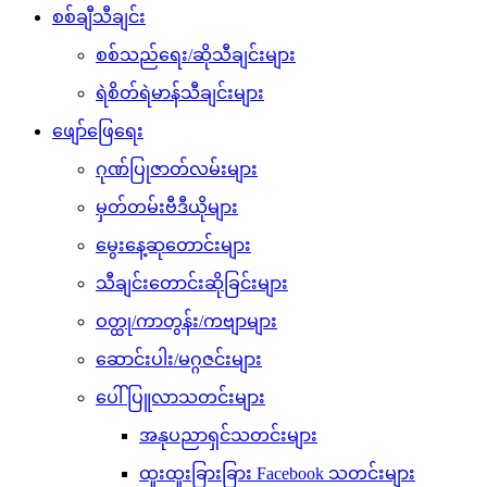
စစ်ချီသီချင်း
စစ်သည်ရေး/ဆိုသီချင်းများ
ရဲစိတ်ရဲမာန်သီချင်းများ
ဖျော်ဖြေရေး
ဂုဏ်ပြုဇာတ်လမ်းများ
မှတ်တမ်းဗီဒီယိုများ
မွေးနေ့ဆုတောင်းများ
သီချင်းတောင်းဆိုခြင်းများ
ဝတ္ထု/ကာတွန်း/ကဗျာများ
ဆောင်းပါး/မဂ္ဂဇင်းများ
ပေါ်ပြူလာသတင်းများ
အနုပညာရှင်သတင်းများ
ထူးထူးခြားခြား Facebook သတင်းများ