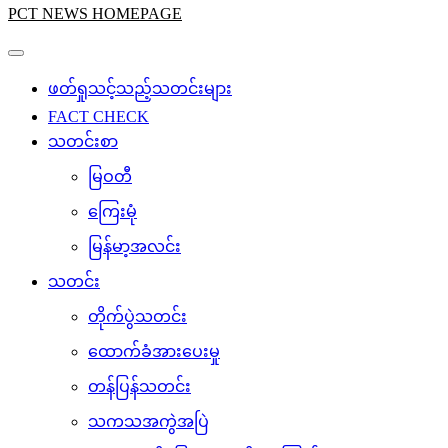
PCT NEWS HOMEPAGE
ဖတ်ရှုသင့်သည့်သတင်းများ
FACT CHECK
သတင်းစာ
မြဝတီ
ကြေးမုံ
မြန်မာ့အလင်း
သတင်း
တိုက်ပွဲသတင်း
ထောက်ခံအားပေးမှု
တန်ပြန်သတင်း
သကသအကွဲအပြဲ