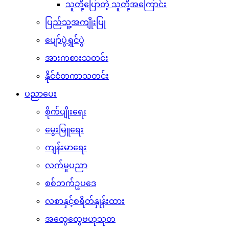
သူတို့ပြောတဲ့ သူတို့အကြောင်း
ပြည်သူ့အကျိုးပြု
ပျော်ပွဲရွှင်ပွဲ
အားကစားသတင်း
နိုင်ငံတကာသတင်း
ပညာပေး
စိုက်ပျိုးရေး
မွေးမြူရေး
ကျန်းမာရေး
လက်မှုပညာ
စစ်ဘက်ဥပဒေ
လစာနှင့်စရိတ်နှုန်းထား
အထွေထွေဗဟုသုတ