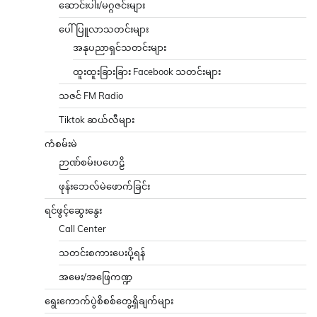
ဆောင်းပါး/မဂ္ဂဇင်းများ
ပေါ်ပြူလာသတင်းများ
အနုပညာရှင်သတင်းများ
ထူးထူးခြားခြား Facebook သတင်းများ
သဇင် FM Radio
Tiktok ဆယ်လီများ
ကံစမ်းမဲ
ဉာဏ်စမ်းပဟေဠိ
ဖုန်းဘေလ်မဲဖောက်ခြင်း
ရင်ဖွင့်ဆွေးနွေး
Call Center
သတင်းစကားပေးပို့ရန်
အမေး/အဖြေကဏ္ဍ
ရွေးကောက်ပွဲစိစစ်တွေ့ရှိချက်များ