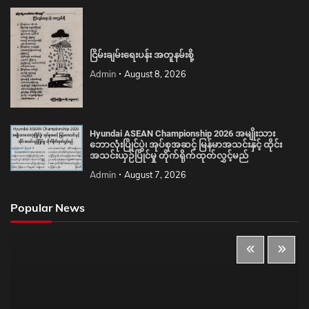
ငြိမ်းချမ်းရေးပန်း အတူနမ်းစို့
Admin
August 8, 2026
Hyundai ASEAN Championship 2026 အမျိုးသား
ဘောလုံးပြိုင်ပွဲ၊ အုပ်စုအဆင့် မြန်မာအသင်းနှင့် ထိုင်း
အသင်းယှဉ်ပြိုင်မှု တိုက်ရိုက်ထုတ်လွှင့်မည်
Admin
August 7, 2026
Popular News