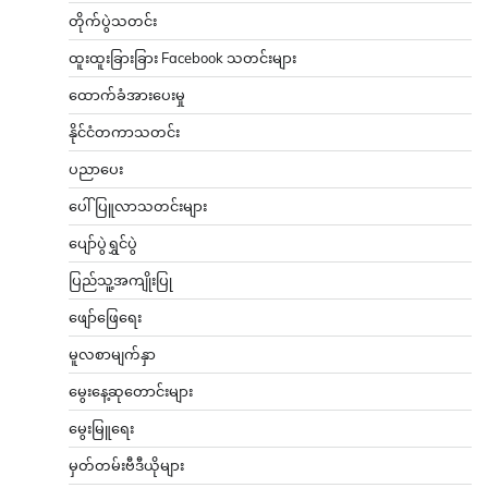
တိုက်ပွဲသတင်း
ထူးထူးခြားခြား Facebook သတင်းများ
ထောက်ခံအားပေးမှု
နိုင်ငံတကာသတင်း
ပညာပေး
ပေါ်ပြူလာသတင်းများ
ပျော်ပွဲရွှင်ပွဲ
ပြည်သူ့အကျိုးပြု
ဖျော်ဖြေရေး
မူလစာမျက်နှာ
မွေးနေ့ဆုတောင်းများ
မွေးမြူရေး
မှတ်တမ်းဗီဒီယိုများ