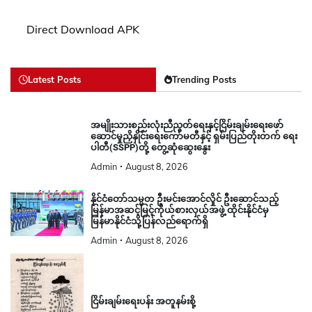
Direct Download APK
Latest Posts
Trending Posts
အမျိုးသားစည်းလုံးညီညွတ်ရေးနှင့်ငြိမ်းချမ်းရေးဖော်
ဆောင်မှုညှိနှိုင်းရေးကော်မတီနှင့် ရှမ်းပြည်တိုးတက် ရေး
ပါတီ(SSPP)တို့ တွေ့ဆုံဆွေးနွေး
Admin
August 8, 2026
နိုင်ငံတော်သမ္မတ ဦးမင်းအောင်လှိုင် ဦးဆောင်သည့်
မြန်မာအဆင့်မြင့်ကိုယ်စားလှယ်အဖွဲ့ ထိုင်းနိုင်ငံမှ
မြန်မာနိုင်ငံသို့ပြန်လည်ရောက်ရှိ
Admin
August 8, 2026
ငြိမ်းချမ်းရေးပန်း အတူနမ်းစို့