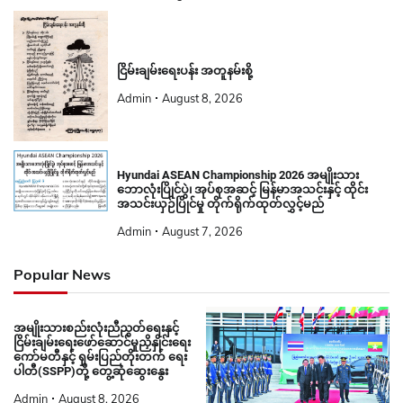
ငြိမ်းချမ်းရေးပန်း အတူနမ်းစို့
Admin
August 8, 2026
Hyundai ASEAN Championship 2026 အမျိုးသား
ဘောလုံးပြိုင်ပွဲ၊ အုပ်စုအဆင့် မြန်မာအသင်းနှင့် ထိုင်း
အသင်းယှဉ်ပြိုင်မှု တိုက်ရိုက်ထုတ်လွှင့်မည်
Admin
August 7, 2026
Popular News
အမျိုးသားစည်းလုံးညီညွတ်ရေးနှင့်
ငြိမ်းချမ်းရေးဖော်ဆောင်မှုညှိနှိုင်းရေး
ကော်မတီနှင့် ရှမ်းပြည်တိုးတက် ရေး
ပါတီ(SSPP)တို့ တွေ့ဆုံဆွေးနွေး
Admin
August 8, 2026