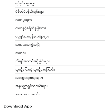
ရင်ဖွင့်ဆွေးနွေး
ရဲစိတ်ရဲမန်သီချင်းများ
လက်မှုပညာ
လစာနှင့်စရိတ်နှုန်းထား
ဝတ္ထု/ကာတွန်း/ကဗျာများ
သကသအကွဲအပြဲ
သတင်း
သီချင်းတောင်းဆိုခြင်းများ
သူတို့ပြောတဲ့ သူတို့အကြောင်း
အထွေထွေဗဟုသုတ
အနုပညာရှင်သတင်းများ
အားကစားသတင်း
Download App