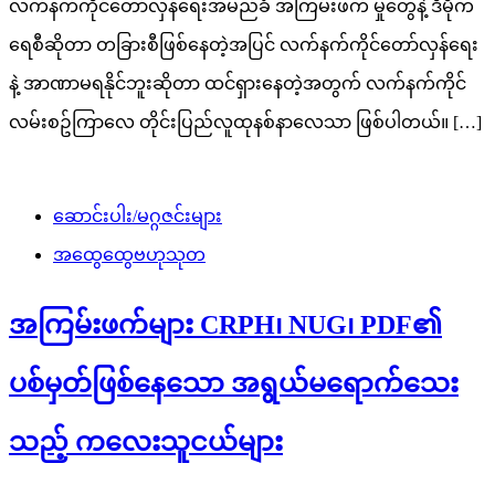
လက်နက်ကိုင်တော်လှန်ရေးအမည်ခံ အကြမ်းဖက် မှုတွေနဲ့ ဒီမိုက
ရေစီဆိုတာ တခြားစီဖြစ်နေတဲ့အပြင် လက်နက်ကိုင်တော်လှန်ရေး
နဲ့ အာဏာမရနိုင်ဘူးဆိုတာ ထင်ရှားနေတဲ့အတွက် လက်နက်ကိုင်
လမ်းစဥ်ကြာလေ တိုင်းပြည်လူထုနစ်နာလေသာ ဖြစ်ပါတယ်။ […]
ဆောင်းပါး/မဂ္ဂဇင်းများ
အထွေထွေဗဟုသုတ
အကြမ်းဖက်များ CRPH၊ NUG၊ PDF၏
ပစ်မှတ်ဖြစ်နေသော အရွယ်မရောက်သေး
သည့် ကလေးသူငယ်များ