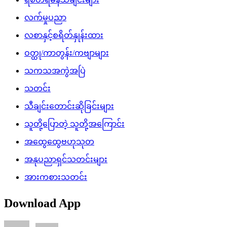
လက်မှုပညာ
လစာနှင့်စရိတ်နှုန်းထား
ဝတ္ထု/ကာတွန်း/ကဗျာများ
သကသအကွဲအပြဲ
သတင်း
သီချင်းတောင်းဆိုခြင်းများ
သူတို့ပြောတဲ့ သူတို့အကြောင်း
အထွေထွေဗဟုသုတ
အနုပညာရှင်သတင်းများ
အားကစားသတင်း
Download App