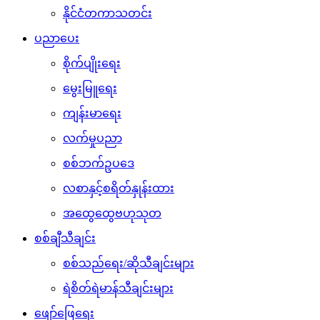
နိုင်ငံတကာသတင်း
ပညာပေး
စိုက်ပျိုးရေး
မွေးမြူရေး
ကျန်းမာရေး
လက်မှုပညာ
စစ်ဘက်ဥပဒေ
လစာနှင့်စရိတ်နှုန်းထား
အထွေထွေဗဟုသုတ
စစ်ချီသီချင်း
စစ်သည်ရေး/ဆိုသီချင်းများ
ရဲစိတ်ရဲမာန်သီချင်းများ
ဖျော်ဖြေရေး