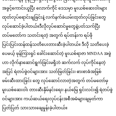
အခွင့်ကောင်းယူပြီး လောက်ကိုင် ဒေသမှာ မူးယစ်ဆေးဝါးများ
ထုတ်လုပ်ရောင်းချခြင်းနဲ့ လက်နက်ခဲယမ်းထုတ်လုပ်ခြင်းတွေ
လုပ်ဆောင်ခဲ့ပါတယ်။ဒီလိုလုပ်ဆောင်မှုတွေနဲ့ပတ်သက်ပြီး
တပ်မတော်က သတင်းရတဲ့ အတွက် ရပ်တန်းက ရပ်ဖို
ပြင်းပြင်းထန်ထန်သတိပေးတားဆီးခဲ့ပါတယ်။ ဒီလို သတိပေးခဲ့
ပေမယ့် ဖုန်ကြားရှင် ခေါင်းဆောင်တဲ့ မူးယစ်ရာဇာ MNDAA အဖွဲ
ဟာ လိုက်နာဆောင်ရွက်ခြင်းမရှိဘဲ ဆက်လက် လုပ်ကိုင်နေတဲ့
အပြင် ရဲတပ်ဖွဲဝင်များအား သတ်ဖြတ်ခြင်း၊ ဓားစာခံအဖြစ်
ဖမ်းဆီးထားခြင်း တွေ လုပ်ဆောင်လာတဲ့အတွက် တပ်မတော်မှ
မူးယစ်ဆေးဝါး တားဆီးနှိမ်နင်းရေး၊ နယ်မြေ ရှင်းလင်း၍ ရဲတပ်ဖွဲ
ဝင်များအား ကယ်ဆယ်ရေးလုပ်ငန်းအစီအမံများချမှတ်ကာ
ပြတ်ပြတ် သားသားချေမှုန်းခဲ့ပါတယ်။