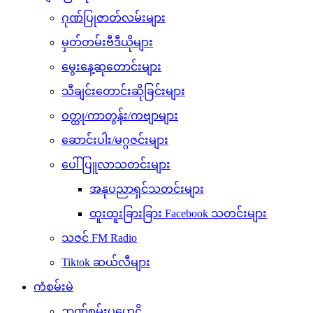
ဂုဏ်ပြုဇာတ်လမ်းများ
မှတ်တမ်းဗီဒီယိုများ
မွေးနေ့ဆုတောင်းများ
သီချင်းတောင်းဆိုခြင်းများ
ဝတ္ထု/ကာတွန်း/ကဗျာများ
ဆောင်းပါး/မဂ္ဂဇင်းများ
ပေါ်ပြူလာသတင်းများ
အနုပညာရှင်သတင်းများ
ထူးထူးခြားခြား Facebook သတင်းများ
သဇင် FM Radio
Tiktok ဆယ်လီများ
ကံစမ်းမဲ
ဉာဏ်စမ်းပဟေဠိ