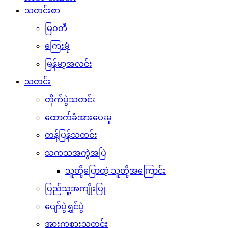
သတင်းစာ
မြဝတီ
ကြေးမုံ
မြန်မာ့အလင်း
သတင်း
တိုက်ပွဲသတင်း
ထောက်ခံအားပေးမှု
တန်ပြန်သတင်း
သကသအကွဲအပြဲ
သူတို့ပြောတဲ့ သူတို့အကြောင်း
ပြည်သူ့အကျိုးပြု
ပျော်ပွဲရွှင်ပွဲ
အားကစားသတင်း