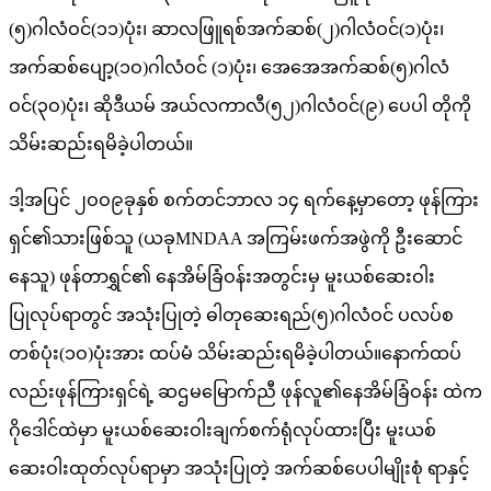
(၅)ဂါလံဝင်(၁၁)ပုံး၊ ဆာလဖြူရစ်အက်ဆစ်(၂)ဂါလံဝင်(၁)ပုံး၊
အက်ဆစ်ပျော့(၁ဝ)ဂါလံဝင် (၁)ပုံး၊ အေအေအက်ဆစ်(၅)ဂါလံ
ဝင်(၃ဝ)ပုံး၊ ဆိုဒီယမ် အယ်လကာလီ(၅၂)ဂါလံဝင်(၉) ပေပါ တိုကို
သိမ်းဆည်းရမိခဲ့ပါတယ်။
ဒါ့အပြင် ၂ဝဝ၉ခုနှစ် စက်တင်ဘာလ ၁၄ ရက်နေ့မှာတော့ ဖုန်ကြား
ရှင်၏သားဖြစ်သူ (ယခုMNDAA အကြမ်းဖက်အဖွဲကို ဦးဆောင်
နေသူ) ဖုန်တာရွှင်၏ နေအိမ်ခြံဝန်းအတွင်းမှ မူးယစ်ဆေးဝါး
ပြုလုပ်ရာတွင် အသုံးပြုတဲ့ ဓါတုဆေးရည်(၅)ဂါလံဝင် ပလပ်စ
တစ်ပုံး(၁ဝ)ပုံးအား ထပ်မံ သိမ်းဆည်းရမိခဲ့ပါတယ်။နောက်ထပ်
လည်းဖုန်ကြားရှင်ရဲ့ ဆဌမမြောက်ညီ ဖုန်လူ၏နေအိမ်ခြံဝန်း ထဲက
ဂိုဒေါင်ထဲမှာ မူးယစ်ဆေးဝါးချက်စက်ရုံလုပ်ထားပြီး မူးယစ်
ဆေးဝါးထုတ်လုပ်ရာမှာ အသုံးပြုတဲ့ အက်ဆစ်ပေပါမျိုးစုံ ရာနှင့်