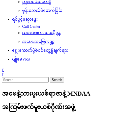
ဉာဏ်စမ်းပဟေဠိ
ဖုန်းဘေလ်မဲဖောက်ခြင်း
ရင်ဖွင့်ဆွေးနွေး
Call Center
သတင်းစကားပေးပို့ရန်
အမေး/အဖြေကဏ္ဍ
ရွေးကောက်ပွဲစိစစ်တွေ့ရှိချက်များ
ပျိုမေVlog
Search
for:
အဖေနဲ့သားမူးယစ်ရာဇာနဲ့ MNDAA
အကြမ်းဖက်မူးယစ်ဂိုဏ်းအဖွဲ့