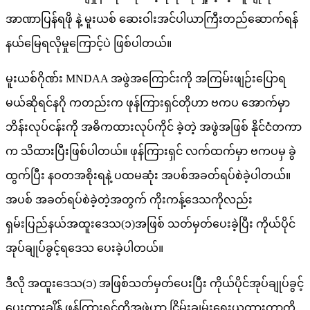
အာဏာပြန်ရဖို နဲ့ မူးယစ် ဆေးဝါးအင်ပါယာကြီးတည်ဆောက်ရန်
နယ်မြေရလိုမှုကြောင့်ပဲ ဖြစ်ပါတယ်။
မူးယစ်ဂိုဏ်း MNDAA အဖွဲအကြောင်းကို အကြမ်းဖျဉ်းပြောရ
မယ်ဆိုရင်နဂို ကတည်းက ဖုန်ကြားရှင်တိုဟာ ဗကပ အောက်မှာ
ဘိန်းလုပ်ငန်းကို အဓိကထားလုပ်ကိုင် ခဲ့တဲ့ အဖွဲအဖြစ် နိုင်ငံတကာ
က သိထားပြီးဖြစ်ပါတယ်။ ဖုန်ကြားရှင် လက်ထက်မှာ ဗကပမှ ခွဲ
ထွက်ပြီး နဝတအစိုးရနဲ့ ပထမဆုံး အပစ်အခတ်ရပ်စဲခဲ့ပါတယ်။
အပစ် အခတ်ရပ်စဲခဲ့တဲ့အတွက် ကိုးကန့်ဒေသကိုလည်း
ရှမ်းပြည်နယ်အထူးဒေသ(၁)အဖြစ် သတ်မှတ်ပေးခဲ့ပြီး ကိုယ်ပိုင်
အုပ်ချုပ်ခွင့်ရဒေသ ပေးခဲ့ပါတယ်။
ဒီလို အထူးဒေသ(၁) အဖြစ်သတ်မှတ်ပေးပြီး ကိုယ်ပိုင်အုပ်ချုပ်ခွင့်
ပေးထားချိန် ဖုန်ကြားရှင်တိုအဖွဲဟာ ငြိမ်းချမ်းရေးယူထားတာကို