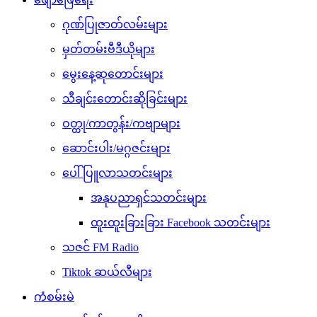
ဂုဏ်ပြုဇာတ်လမ်းများ
မှတ်တမ်းဗီဒီယိုများ
မွေးနေ့ဆုတောင်းများ
သီချင်းတောင်းဆိုခြင်းများ
ဝတ္ထု/ကာတွန်း/ကဗျာများ
ဆောင်းပါး/မဂ္ဂဇင်းများ
ပေါ်ပြူလာသတင်းများ
အနုပညာရှင်သတင်းများ
ထူးထူးခြားခြား Facebook သတင်းများ
သဇင် FM Radio
Tiktok ဆယ်လီများ
ကံစမ်းမဲ