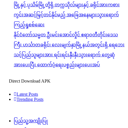
မြို့နှင့် ပုသိမ်မြို့တို့ရှိ တက္ကသိုလ်များနှင့် ခရိုင်အားကစား
ကွင်းအဆင့်မြှင့်တင်နိုင်မည့် အခြေအနေများသွားရောက်
ကြည့်ရှုစစ်ဆေး
နိုင်ငံတော်သမ္မတ ဦးမင်းအောင်လှိုင် ဧရာဝတီတိုင်းဒေသ
ကြီး ဟင်္သာတခရိုင်၊ လေးမျက်နှာမြို့နယ်အတွင်းရှိ ရေဘေး
သင့်ပြည်သူများအား ရင်းရင်းနှီးနှီးသွားရောက် တွေ့ဆုံ
အားပေးပြီး ထောက်ပံ့ရေးပစ္စည်းများပေးအပ်
Direct Download APK
Latest Posts
Trending Posts
ပြည်သူ့အကျိုးပြု