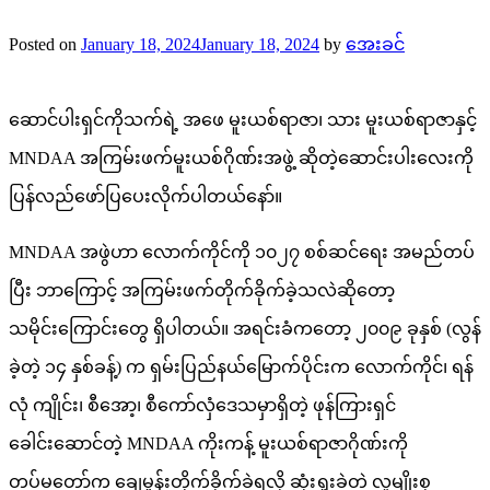
Posted on
January 18, 2024
January 18, 2024
by
အေးခင်
ဆောင်ပါးရှင်ကိုသက်ရဲ့ အဖေ မူးယစ်ရာဇာ၊ သား မူးယစ်ရာဇာနှင့်
MNDAA အကြမ်းဖက်မူးယစ်ဂိုဏ်းအဖွဲ့ ဆိုတဲ့ဆောင်းပါးလေးကို
ပြန်လည်ဖော်ပြပေးလိုက်ပါတယ်နော်။
MNDAA အဖွဲဟာ လောက်ကိုင်ကို ၁၀၂၇ စစ်ဆင်ရေး အမည်တပ်
ပြီး ဘာကြောင့် အကြမ်းဖက်တိုက်ခိုက်ခဲ့သလဲဆိုတော့
သမိုင်းကြောင်းတွေ ရှိပါတယ်။ အရင်းခံကတော့ ၂၀၀၉ ခုနှစ် (လွန်
ခဲ့တဲ့ ၁၄ နှစ်ခန့်) က ရှမ်းပြည်နယ်မြောက်ပိုင်းက လောက်ကိုင်၊ ရန်
လုံ ကျိုင်း၊ စီအော့၊ စီကော်လှံဒေသမှာရှိတဲ့ ဖုန်ကြားရှင်
ခေါင်းဆောင်တဲ့ MNDAA ကိုးကန့် မူးယစ်ရာဇာဂိုဏ်းကို
တပ်မတော်က ချေမှုန်းတိုက်ခိုက်ခဲ့ရလို ဆုံးရှုးခဲ့တဲ့ လူမျိုးစု