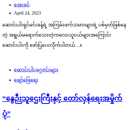
အေးခင်
April 24, 2023
ဆောင်းပါးရှင်မင်းခန့်ရဲ့ အကြမ်းဖက်သမားများရဲ့ ပစ်မှတ်ဖြစ်နေ
တဲ့ အရွယ်မရောက်သေးတဲ့ကလေးသူငယ်များအကြောင်း
ဆောင်းပါးကို ဖော်ပြပေးလိုက်ပါတယ်…။
ဆောင်းပါး/မဂ္ဂဇင်းများ
ဖျော်ဖြေရေး
“နွေဉီးသူဌေးကြီးနှင့် တော်လှန်ရေးအမှိုက်
ပုံ”