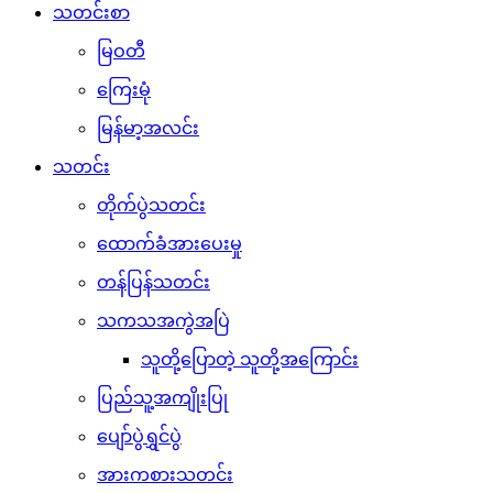
သတင်းစာ
မြဝတီ
ကြေးမုံ
မြန်မာ့အလင်း
သတင်း
တိုက်ပွဲသတင်း
ထောက်ခံအားပေးမှု
တန်ပြန်သတင်း
သကသအကွဲအပြဲ
သူတို့ပြောတဲ့ သူတို့အကြောင်း
ပြည်သူ့အကျိုးပြု
ပျော်ပွဲရွှင်ပွဲ
အားကစားသတင်း