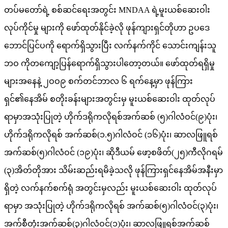
တပ်မတော်ရဲ့ စစ်ဆင်ရေးအတွင်း MNDAA ရဲ့မူးယစ်ဆေးဝါး
လုပ်ကိုင်မှု များကို ဖော်ထုတ်နိုင်ခဲ့လို ဖုန်ကျားရှင်တိုဟာ ဥပဒေ
ဘောင်ပြင်ပကို ရောက်ရှိသွားပြီး လက်နက်ကိုင်‌ သောင်းကျန်းသူ
ဘဝ ကိုတကျော့ပြန်ရောက်ရှိသွားပါတော့တယ်။ ဖော်ထုတ်ရရှိမှု
များအနေနဲ့ ၂ဝဝ၉ စက်တင်ဘာလ ၆ ရက်နေ့မှာ ဖုန်ကြား
ရှင်၏နေအိမ် စတိုးခန်းများအတွင်းမှ မူးယစ်ဆေးဝါး ထုတ်လုပ်
ရာမှာအသုံးပြုတဲ့ ဟိုက်ဒရိုကလိုရစ်အက်ဆစ် (၅)ဂါလံဝင်(၉)ပုံး၊
ဟိုက်ဒရိုကလိုရစ် အက်ဆစ်(၁.၅)ဂါလံဝင် (၁၆)ပုံး၊ ဆာလဖြူရစ်
အက်ဆစ်(၅)ဂါလံဝင် (၁၉)ပုံး၊ ဆိုဒီယမ် ဖော့စဖိတ်(၂၅)ကီလိုဂရမ်
(၃)အိတ်တိုအား သိမ်းဆည်းရမိခဲ့သလို ဖုန်ကြားရှင်နေအိမ်အနီးမှာ
ရှိတဲ့ လက်နက်စက်ရုံ အတွင်းမှလည်း မူးယစ်ဆေးဝါး ထုတ်လုပ်
ရာမှာ အသုံးပြုတဲ့ ဟိုက်ဒရိုကလိုရစ် အက်ဆစ်(၅)ဂါလံဝင်(၃)ပုံး၊
အက်စီတုံးအက်ဆစ်(၃)ဂါလံဝင်(၁)ပုံး၊ ဆာလဖြူရစ်အက်ဆစ်