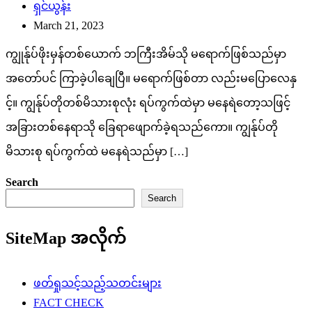
ရှင်ယွန်း
March 21, 2023
ကျွုန်ုပ်ဖိုးမှန်တစ်ယောက် ဘကြီးအိမ်သို မရောက်ဖြစ်သည်မှာ
အတော်ပင် ကြာခဲ့ပါချေပြီ။ မရောက်ဖြစ်တာ လည်းမပြောလေနှ
င့်။ ကျွန်ုပ်တိုတစ်မိသားစုလုံး ရပ်ကွက်ထဲမှာ မနေရဲတော့သဖြင့်
အခြားတစ်နေရာသို ခြေရာဖျောက်ခဲ့ရသည်ကော။ ကျွန်ုပ်တို
မိသားစု ရပ်ကွက်ထဲ မနေရဲသည်မှာ […]
Search
Search
SiteMap အလိုက်
ဖတ်ရှုသင့်သည့်သတင်းများ
FACT CHECK