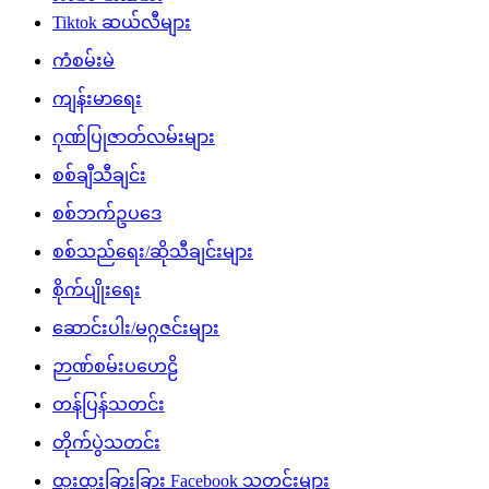
Tiktok ဆယ်လီများ
ကံစမ်းမဲ
ကျန်းမာရေး
ဂုဏ်ပြုဇာတ်လမ်းများ
စစ်ချီသီချင်း
စစ်ဘက်ဥပဒေ
စစ်သည်ရေး/ဆိုသီချင်းများ
စိုက်ပျိုးရေး
ဆောင်းပါး/မဂ္ဂဇင်းများ
ဉာဏ်စမ်းပဟေဠိ
တန်ပြန်သတင်း
တိုက်ပွဲသတင်း
ထူးထူးခြားခြား Facebook သတင်းများ