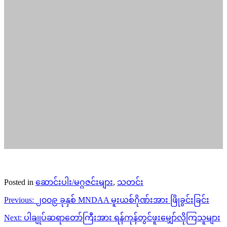
Posted in
ဆောင်းပါး/မဂ္ဂဇင်းများ
,
သတင်း
Post
Previous:
၂၀၀၉ ခုနှစ် MNDAA မူးယစ်ဂိုဏ်းအား ဖြိုခွင်းခြင်း
navigation
Next:
ပါချုပ်ဆရာတော်ကြီးအား ရန်ကုန်တွင်ဖူးမျှော်လိုကြသူများ