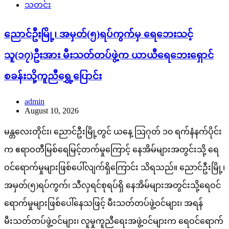
သတင်း
ညောင်ဦးမြို့၊ အမှတ်(၅)ရပ်ကွက်မှ ရေဘေးသင့်
သူ(၁၇)ဦးအား မီးသတ်တပ်ဖွဲ့က ယာယီရေဘေးရှောင်
စခန်းသို့ကူညီရွှေ့ပြောင်း
admin
August 10, 2026
မန္တလေးတိုင်း၊ ညောင်ဦးမြို့တွင် ယနေ့ သြဂုတ် ၁၀ ရက်နံနက်ပိုင်း
က ဧရာဝတီမြစ်ရေမြင့်တက်မှုကြောင့် နေအိမ်များအတွင်းသို့ ရေ
ဝင်ရောက်မှုများဖြစ်ပေါ်လျက်ရှိကြောင်း သိရသည်။ ညောင်ဦးမြို့၊
အမှတ်(၅)ရပ်ကွက်၊ သီလှရင်စုရပ်ရှိ နေအိမ်များအတွင်းသို့ရေဝင်
ရောက်မှုများဖြစ်ပေါ်နေသဖြင့် မီးသတ်တပ်ဖွဲ့ဝင်များ၊ အရန်
မီးသတ်တပ်ဖွဲ့ဝင်များ၊ လူမှုကူညီရေးအဖွဲ့ဝင်များက ရေဝင်ရောက်