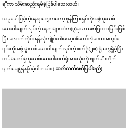
ချီကာ သိမ်းဆည်းရမိခဲ့ပြန်ပါသေးတယ်။
ယခုဖော်ပြခဲ့တဲ့နေရာတွေကတော့ ဖုန်ကြားရှင်တိုအဖွဲ မူးယစ်
ဆေးဝါးချက်လုပ်တဲ့ နေရာများထဲက(၃)ခုသာ ဖော်ပြထားခြင်းဖြစ်
ပြီး လောက်ကိုင်၊ ရန်လုံကျိုင်း၊ စီအော့၊ စီကော်လှံဒေသအတွင်း
၎င်းတိုအဖွဲ မူးယစ်ဆေးဝါးချက်လုပ်တဲ့ စက်ရုံ(၂၈) ရုံ တွေ့ရှိခဲ့ပြီး
တပ်မတော်မှ မူးယစ်ဆေးဝါးစက်ရုံအားလုံးကို ဖျက်ဆီးတိုက်
ဖျက်ချေမှုန်းနိုင်ခဲ့ပါတယ်။ (
ဆက်လက်ဖော်ပြပါမည်)