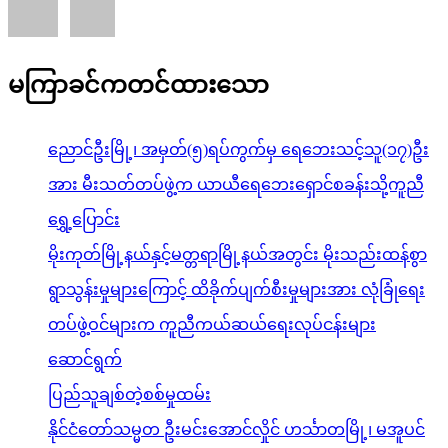
မကြာခင်ကတင်ထားသော
ညောင်ဦးမြို့၊ အမှတ်(၅)ရပ်ကွက်မှ ရေဘေးသင့်သူ(၁၇)ဦး
အား မီးသတ်တပ်ဖွဲ့က ယာယီရေဘေးရှောင်စခန်းသို့ကူညီ
ရွှေ့ပြောင်း
မိုးကုတ်မြို့နယ်နှင့်မတ္တရာမြို့နယ်အတွင်း မိုးသည်းထန်စွာ
ရွာသွန်းမှုများကြောင့် ထိခိုက်ပျက်စီးမှုများအား လုံခြုံရေး
တပ်ဖွဲ့ဝင်များက ကူညီကယ်ဆယ်ရေးလုပ်ငန်းများ
ဆောင်ရွက်
ပြည်သူချစ်တဲ့စစ်မှုထမ်း
နိုင်ငံတော်သမ္မတ ဦးမင်းအောင်လှိုင် ဟင်္သာတမြို့၊ မအူပင်