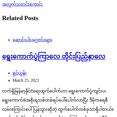
အတွက်သတင်းကောင်း
Related Posts
ဆောင်းပါး/မဂ္ဂဇင်းများ
ရွေးကောက်ပွဲကြာလေ တိုင်းပြည်နာလေ
ရှင်ယွန်း
March 25, 2023
လက်ရှိမြန်မာ့နိုင်ငံရေးထွက်ပေါက်ဟာ ရွေးကောက်ပွဲကျင်းပ၊
ရွေးကောက်ခံအစိုးရသစ်တစ်ရပ်ပေါ်ပေါက်လာပြီး ဒီမိုကရေစီ
လမ်းကြောင်းပေါ်ပြန်သွားဆိုတဲ့ ထွက်ပေါက်တစ်ခုသာရှိပါတယ်။