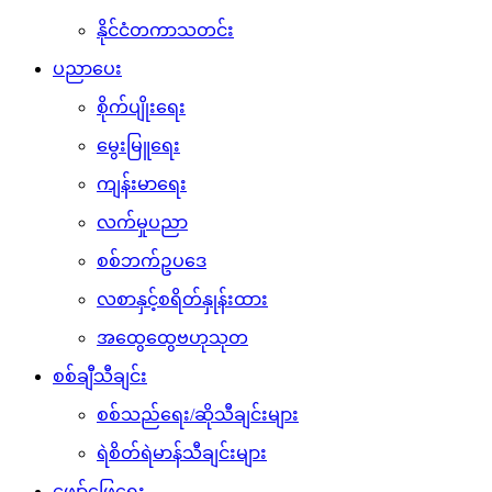
နိုင်ငံတကာသတင်း
ပညာပေး
စိုက်ပျိုးရေး
မွေးမြူရေး
ကျန်းမာရေး
လက်မှုပညာ
စစ်ဘက်ဥပဒေ
လစာနှင့်စရိတ်နှုန်းထား
အထွေထွေဗဟုသုတ
စစ်ချီသီချင်း
စစ်သည်ရေး/ဆိုသီချင်းများ
ရဲစိတ်ရဲမာန်သီချင်းများ
ဖျော်ဖြေရေး