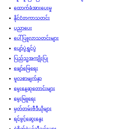
ထောက်ခံအားပေးမှု
နိုင်ငံတကာသတင်း
ပညာပေး
ပေါ်ပြူလာသတင်းများ
ပျော်ပွဲရွှင်ပွဲ
ပြည်သူ့အကျိုးပြု
ဖျော်ဖြေရေး
မူလစာမျက်နှာ
မွေးနေ့ဆုတောင်းများ
မွေးမြူရေး
မှတ်တမ်းဗီဒီယိုများ
ရင်ဖွင့်ဆွေးနွေး
ရဲစိတ်ရဲမန်သီချင်းများ