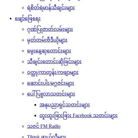
ရဲစိတ်ရဲမာန်သီချင်းများ
ဖျော်ဖြေရေး
ဂုဏ်ပြုဇာတ်လမ်းများ
မှတ်တမ်းဗီဒီယိုများ
မွေးနေ့ဆုတောင်းများ
သီချင်းတောင်းဆိုခြင်းများ
ဝတ္ထု/ကာတွန်း/ကဗျာများ
ဆောင်းပါး/မဂ္ဂဇင်းများ
ပေါ်ပြူလာသတင်းများ
အနုပညာရှင်သတင်းများ
ထူးထူးခြားခြား Facebook သတင်းများ
သဇင် FM Radio
Tiktok ဆယ်လီများ