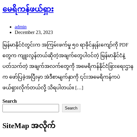
မေရိကန်ဖယ်ရှား
admin
December 23, 2023
မြန်မာနိုင်ငံတွင်းက အကြမ်းဖက်မှု ၅၀ ရာခိုင်နှုန်းကျော်ကို PDF
တွေက ကျူးလွန်တယ်ဆိုတဲ့အချက်တွေပါဝင်တဲ့ မြန်မာနိုင်ငံနဲ့
ပတ်သက်တဲ့ အချက်အလက်တွေကို အမေရိကန်နိုင်ငံခြားရေးဌာန
က ဖော်ပြခဲ့အပြီးမှာ အဲဒီစာမျက်နှာကို ၎င်းအမေရိကန်ကပဲ
ဖယ်ရှားလိုက်တယ်လို့ သိရပါတယ်။ […]
Search
Search
SiteMap အလိုက်