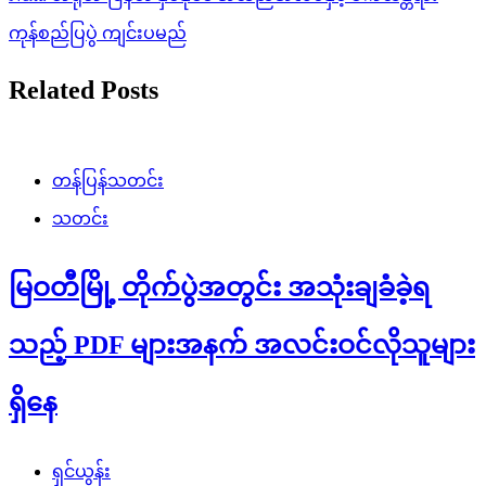
ကုန်စည်ပြပွဲ ကျင်းပမည်
Related Posts
တန်ပြန်သတင်း
သတင်း
မြဝတီမြို့ တိုက်ပွဲအတွင်း အသုံးချခံခဲ့ရ
သည့် PDF များအနက် အလင်းဝင်လိုသူများ
ရှိနေ
ရှင်ယွန်း