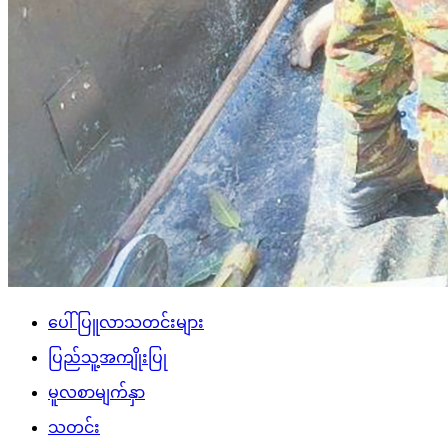
ပေါ်ပြူလာသတင်းများ
ပြည်သူ့အကျိုးပြု
မူလစာမျက်နှာ
သတင်း