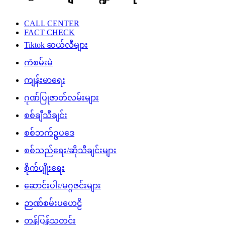
CALL CENTER
FACT CHECK
Tiktok ဆယ်လီများ
ကံစမ်းမဲ
ကျန်းမာရေး
ဂုဏ်ပြုဇာတ်လမ်းများ
စစ်ချီသီချင်း
စစ်ဘက်ဥပဒေ
စစ်သည်ရေး/ဆိုသီချင်းများ
စိုက်ပျိုးရေး
ဆောင်းပါး/မဂ္ဂဇင်းများ
ဉာဏ်စမ်းပဟေဠိ
တန်ပြန်သတင်း