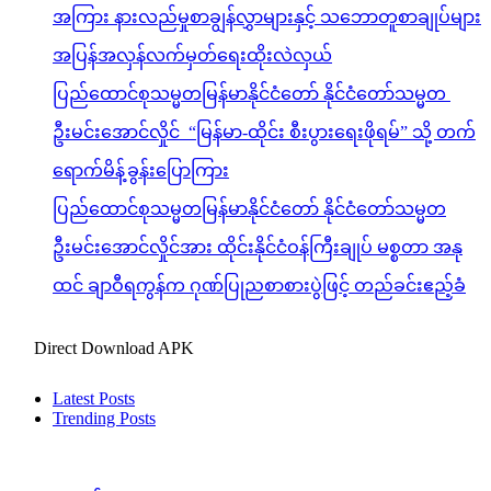
အကြား နားလည်မှုစာချွန်လွှာများနှင့် သဘောတူစာချုပ်များ
အပြန်အလှန်လက်မှတ်ရေးထိုးလဲလှယ်
ပြည်ထောင်စုသမ္မတမြန်မာနိုင်ငံတော် နိုင်ငံတော်သမ္မတ
ဦးမင်းအောင်လှိုင် “မြန်မာ-ထိုင်း စီးပွားရေးဖိုရမ်” သို့ တက်
ရောက်မိန့်ခွန်းပြောကြား
ပြည်ထောင်စုသမ္မတမြန်မာနိုင်ငံတော် နိုင်ငံတော်သမ္မတ
ဦးမင်းအောင်လှိုင်အား ထိုင်းနိုင်ငံဝန်ကြီးချုပ် မစ္စတာ အနု
ထင် ချာဝီရကွန်က ဂုဏ်ပြုညစာစားပွဲဖြင့် တည်ခင်းဧည့်ခံ
Direct Download APK
Latest Posts
Trending Posts