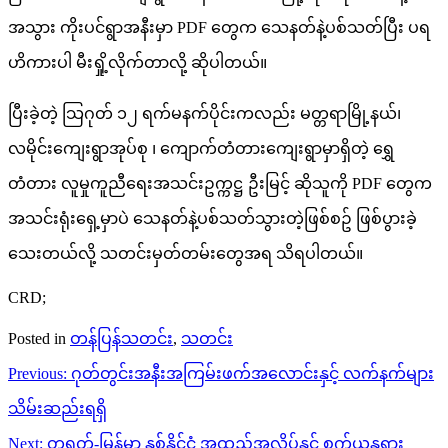
အသွား ကိုးပင်ရွာအနီးမှာ PDF တွေက သေနတ်နဲ့ပစ်သတ်ပြီး ပရ
ဟိကားပါ မီးရှို့လိုက်တာလို့ ဆိုပါတယ်။
ပြီးခဲ့တဲ့ သြဂုတ် ၁၂ ရက်မနက်ပိုင်းကလည်း မတ္တရာမြို့နယ်၊
လမိုင်းကျေးရွာအုပ်စု ၊ ကျောက်တံတားကျေးရွာမှာရှိတဲ့ ရွှေ
တံတား လူမှုကူညီရေးအသင်းဥက္ကဋ္ဌ ဦးမြင့် ဆိုသူကို PDF တွေက
အသင်းရုံးရှေ့မှာပဲ သေနတ်နဲ့ပစ်သတ်သွားတဲ့ဖြစ်စဥ် ဖြစ်ပွားခဲ့
သေးတယ်လို့ သတင်းမှတ်တမ်းတွေအရ သိရပါတယ်။
CRD;
Posted in
တန်ပြန်သတင်း
,
သတင်း
Post
Previous:
ဂုတ်တွင်းအနီးအကြမ်းဖက်အလောင်းနှင့် လက်နက်များ
navigation
သိမ်းဆည်းရရှိ
Next:
တရုတ်-မြန်မာ နှစ်နိုင်ငံ အထည်အလိပ်နှင့် စက်ယန္တရား