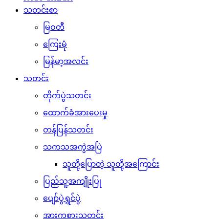
သတင်းစာ
မြဝတီ
ကြေးမုံ
မြန်မာ့အလင်း
သတင်း
တိုက်ပွဲသတင်း
ထောက်ခံအားပေးမှု
တန်ပြန်သတင်း
သကသအကွဲအပြဲ
သူတို့ပြောတဲ့ သူတို့အကြောင်း
ပြည်သူ့အကျိုးပြု
ပျော်ပွဲရွှင်ပွဲ
အားကစားသတင်း