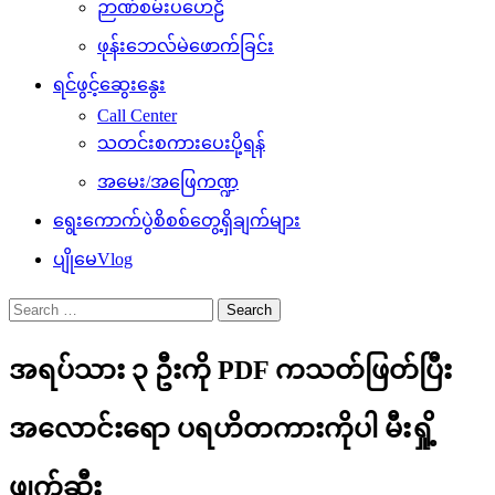
ဉာဏ်စမ်းပဟေဠိ
ဖုန်းဘေလ်မဲဖောက်ခြင်း
ရင်ဖွင့်ဆွေးနွေး
Call Center
သတင်းစကားပေးပို့ရန်
အမေး/အဖြေကဏ္ဍ
ရွေးကောက်ပွဲစိစစ်တွေ့ရှိချက်များ
ပျိုမေVlog
Search
for:
အရပ်သား ၃ ဦးကို PDF ကသတ်ဖြတ်ပြီး
အလောင်းရော ပရဟိတကားကိုပါ မီးရှို့
ဖျက်ဆီး