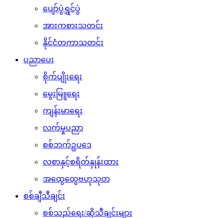
ပျော်ပွဲရွှင်ပွဲ
အားကစားသတင်း
နိုင်ငံတကာသတင်း
ပညာပေး
စိုက်ပျိုးရေး
မွေးမြူရေး
ကျန်းမာရေး
လက်မှုပညာ
စစ်ဘက်ဥပဒေ
လစာနှင့်စရိတ်နှုန်းထား
အထွေထွေဗဟုသုတ
စစ်ချီသီချင်း
စစ်သည်ရေး/ဆိုသီချင်းများ