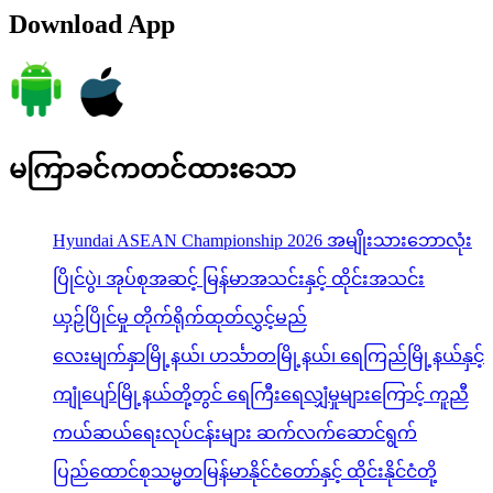
Download App
မကြာခင်ကတင်ထားသော
Hyundai ASEAN Championship 2026 အမျိုးသားဘောလုံး
ပြိုင်ပွဲ၊ အုပ်စုအဆင့် မြန်မာအသင်းနှင့် ထိုင်းအသင်း
ယှဉ်ပြိုင်မှု တိုက်ရိုက်ထုတ်လွှင့်မည်
လေးမျက်နှာမြို့နယ်၊ ဟင်္သာတမြို့နယ်၊ ရေကြည်မြို့နယ်နှင့်
ကျုံပျော်မြို့နယ်တို့တွင် ရေကြီးရေလျှံမှုများကြောင့် ကူညီ
ကယ်ဆယ်ရေးလုပ်ငန်းများ ဆက်လက်ဆောင်ရွက်
ပြည်ထောင်စုသမ္မတမြန်မာနိုင်ငံတော်နှင့် ထိုင်းနိုင်ငံတို့