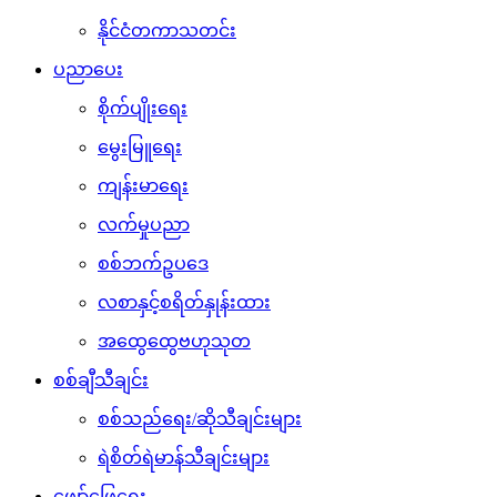
နိုင်ငံတကာသတင်း
ပညာပေး
စိုက်ပျိုးရေး
မွေးမြူရေး
ကျန်းမာရေး
လက်မှုပညာ
စစ်ဘက်ဥပဒေ
လစာနှင့်စရိတ်နှုန်းထား
အထွေထွေဗဟုသုတ
စစ်ချီသီချင်း
စစ်သည်ရေး/ဆိုသီချင်းများ
ရဲစိတ်ရဲမာန်သီချင်းများ
ဖျော်ဖြေရေး