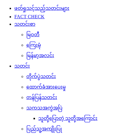
ဖတ်ရှုသင့်သည့်သတင်းများ
FACT CHECK
သတင်းစာ
မြဝတီ
ကြေးမုံ
မြန်မာ့အလင်း
သတင်း
တိုက်ပွဲသတင်း
ထောက်ခံအားပေးမှု
တန်ပြန်သတင်း
သကသအကွဲအပြဲ
သူတို့ပြောတဲ့ သူတို့အကြောင်း
ပြည်သူ့အကျိုးပြု