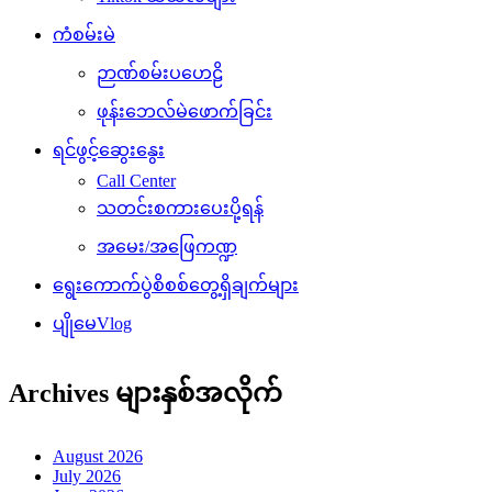
ကံစမ်းမဲ
ဉာဏ်စမ်းပဟေဠိ
ဖုန်းဘေလ်မဲဖောက်ခြင်း
ရင်ဖွင့်ဆွေးနွေး
Call Center
သတင်းစကားပေးပို့ရန်
အမေး/အဖြေကဏ္ဍ
ရွေးကောက်ပွဲစိစစ်တွေ့ရှိချက်များ
ပျိုမေVlog
Archives များနှစ်အလိုက်
August 2026
July 2026