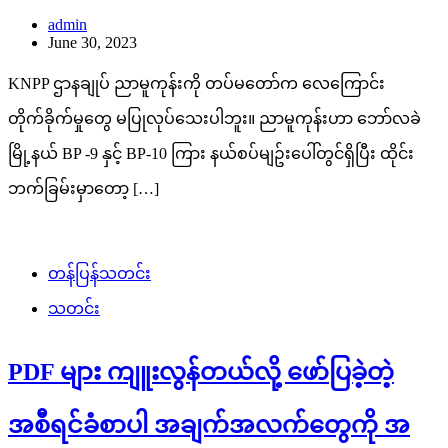
admin
June 30, 2023
KNPP ဌာနချုပ် ညာမူကုန်းကို တပ်မတော်က လေကြောင်း
တိုက်ခိုက်မှုတွေ မပြုလုပ်သေးပါဘူး။ ညာမူကုန်းဟာ ဘော်လခဲ
မြို့နယ် BP -9 နှင့် BP-10 ကြား နယ်စပ်မျဥ်းပေါ်တွင်ရှိပြီး ထိုင်း
ဘက်ခြမ်းမှာတော့ […]
တန်ပြန်သတင်း
သတင်း
PDF များ ကျူးလွန်တယ်လို့ ဖော်ပြခဲ့တဲ့
အစီရင်ခံစာပါ အချက်အလက်တွေကို အ