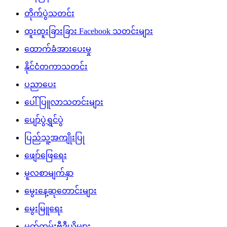
တိုက်ပွဲသတင်း
ထူးထူးခြားခြား Facebook သတင်းများ
ထောက်ခံအားပေးမှု
နိုင်ငံတကာသတင်း
ပညာပေး
ပေါ်ပြူလာသတင်းများ
ပျော်ပွဲရွှင်ပွဲ
ပြည်သူ့အကျိုးပြု
ဖျော်ဖြေရေး
မူလစာမျက်နှာ
မွေးနေ့ဆုတောင်းများ
မွေးမြူရေး
မှတ်တမ်းဗီဒီယိုများ