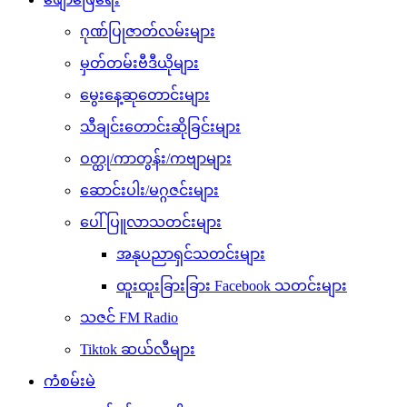
ဂုဏ်ပြုဇာတ်လမ်းများ
မှတ်တမ်းဗီဒီယိုများ
မွေးနေ့ဆုတောင်းများ
သီချင်းတောင်းဆိုခြင်းများ
ဝတ္ထု/ကာတွန်း/ကဗျာများ
ဆောင်းပါး/မဂ္ဂဇင်းများ
ပေါ်ပြူလာသတင်းများ
အနုပညာရှင်သတင်းများ
ထူးထူးခြားခြား Facebook သတင်းများ
သဇင် FM Radio
Tiktok ဆယ်လီများ
ကံစမ်းမဲ