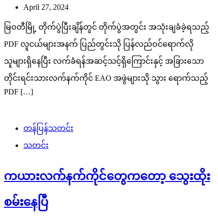
April 27, 2024
မြဝတီမြို့ တိုက်ပွဲပြီးချိန်တွင် တိုက်ပွဲအတွင်း အသုံးချခံခဲ့ရသည့်
PDF လူငယ်များအနက် ပြည်တွင်းသို ပြန်လည်ဝင်ရောက်လို
သူများရှိနေပြီး လက်ခံရန်အဆင့်သင့်ရှိကြောင်းနှင့် အခြားသော
တိုင်းရင်းသားလက်နက်ကိုင် EAO အဖွဲများသို သွား ရောက်သည့်
PDF […]
တန်ပြန်သတင်း
သတင်း
ကယားလက်နက်ကိုင်တွေကတော့ သွေးထိုး
စမ်းနေပြီ