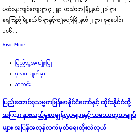
ပတ်ဝန်းကျင်ကျေးရွာ ၇၂ ရွာ၊ ဟင်္သာတ မြို့နယ် ၂၆ ရွာ၊
ရေကြည်မြို့နယ် ၆ ရွာနှင့်ကျုံပျော်မြို့နယ် ၂ ရွာ ၊ စုစုပေါင်း
၁၀၆…
Read More
ပြည်သူ့အကျိုးပြု
မူလစာမျက်နှာ
သတင်း
ပြည်ထောင်စုသမ္မတမြန်မာနိုင်ငံတော်နှင့် ထိုင်းနိုင်ငံတို့
အကြား နားလည်မှုစာချွန်လွှာများနှင့် သဘောတူစာချုပ်
များ အပြန်အလှန်လက်မှတ်ရေးထိုးလဲလှယ်