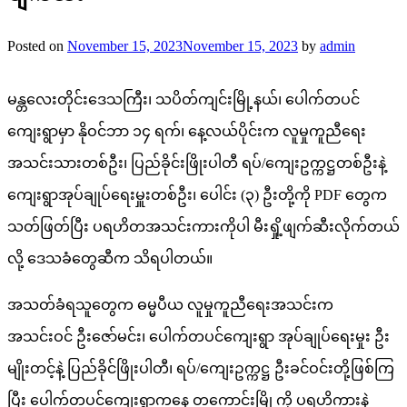
Posted on
November 15, 2023
November 15, 2023
by
admin
မန္တလေးတိုင်းဒေသကြီး၊ သပိတ်ကျင်းမြို့နယ်၊ ပေါက်တပင်
ကျေးရွာမှာ နိုဝင်ဘာ ၁၄ ရက်၊ နေ့လယ်ပိုင်းက လူမှုကူညီရေး
အသင်းသားတစ်ဦး၊ ပြည်ခိုင်းဖြိုးပါတီ ရပ်/ကျေးဥက္ကဋ္ဌတစ်ဦးနဲ့
ကျေးရွာအုပ်ချုပ်ရေးမှူးတစ်ဦး၊ ပေါင်း (၃) ဦးတို့ကို PDF တွေက
သတ်ဖြတ်ပြီး ပရဟိတအသင်းကားကိုပါ မီးရှို့ဖျက်ဆီးလိုက်တယ်
လို့ ဒေသခံတွေဆီက သိရပါတယ်။
အသတ်ခံရသူတွေက ဓမ္မပီယ လူမှုကူညီရေးအသင်းက
အသင်းဝင် ဦးဇော်မင်း၊ ပေါက်တပင်ကျေးရွာ အုပ်ချုပ်ရေးမှုး ဦး
မျိုးတင့်နဲ့ ပြည်ခိုင်ဖြိုးပါတီ၊ ရပ်/ကျေးဥက္ကဋ္ဌ ဦးခင်ဝင်းတို့ဖြစ်ကြ
ပြီး ပေါက်တပင်ကျေးရွာကနေ တကောင်းမြို့ကို ပရဟိကားနဲ့