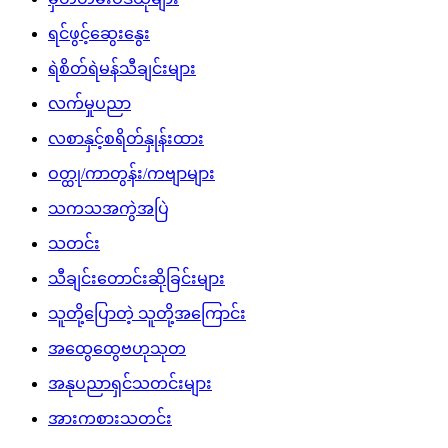
ရင်ဖွင့်ဆွေးနွေး
ရဲစိတ်ရဲမန်သီချင်းများ
လက်မှုပညာ
လစာနှင့်စရိတ်နှုန်းထား
ဝတ္ထု/ကာတွန်း/ကဗျာများ
သကသအကွဲအပြဲ
သတင်း
သီချင်းတောင်းဆိုခြင်းများ
သူတို့ပြောတဲ့ သူတို့အကြောင်း
အထွေထွေဗဟုသုတ
အနုပညာရှင်သတင်းများ
အားကစားသတင်း