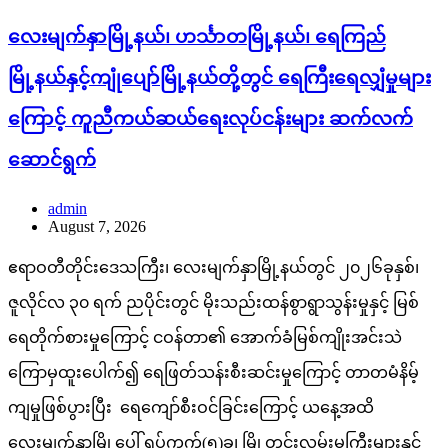
လေးမျက်နှာမြို့နယ်၊ ဟင်္သာတမြို့နယ်၊ ရေကြည်
မြို့နယ်နှင့်ကျုံပျော်မြို့နယ်တို့တွင် ရေကြီးရေလျှံမှုများ
ကြောင့် ကူညီကယ်ဆယ်ရေးလုပ်ငန်းများ ဆက်လက်
ဆောင်ရွက်
admin
August 7, 2026
ဧရာဝတီတိုင်းဒေသကြီး၊ လေးမျက်နှာမြို့နယ်တွင် ၂၀၂၆ခုနှစ်၊
ဇူလိုင်လ ၃၀ ရက် ညပိုင်းတွင် မိုးသည်းထန်စွာရွာသွန်းမှုနှင့် မြစ်
ရေတိုက်စားမှုကြောင့် ငဝန်တာ၏ အောက်ခံမြစ်ကျိုးအင်းသဲ
ကြောမှထူးပေါက်၍ ရေဖြတ်သန်းစီးဆင်းမှုကြောင့် တာတမံနိမ့်
ကျမှုဖြစ်ပွားပြီး ရေကျော်စီးဝင်ခြင်းကြောင့် ယနေ့အထိ
လေးမျက်နှာမြို့ပေါ် ရပ်ကွက်(၅)ခု၊ မြို့တွင်းလမ်းမကြီးများနှင့်