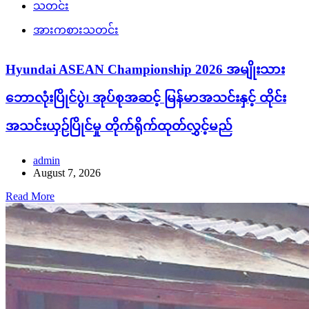
သတင်း
အားကစားသတင်း
Hyundai ASEAN Championship 2026 အမျိုးသား
ဘောလုံးပြိုင်ပွဲ၊ အုပ်စုအဆင့် မြန်မာအသင်းနှင့် ထိုင်း
အသင်းယှဉ်ပြိုင်မှု တိုက်ရိုက်ထုတ်လွှင့်မည်
admin
August 7, 2026
Read More