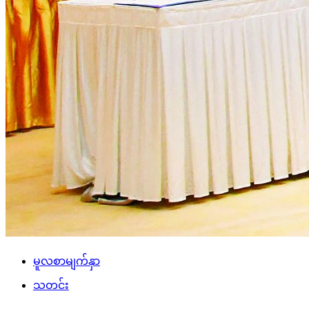
မူလစာမျက်နှာ
သတင်း