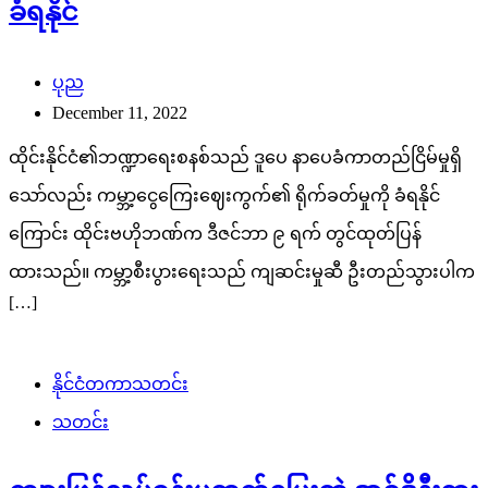
ခံရနိုင်
ပုည
December 11, 2022
ထိုင်းနိုင်ငံ၏ဘဏ္ဍာရေးစနစ်သည် ဒူပေ နာပေခံကာတည်ငြိမ်မှုရှိ
သော်လည်း ကမ္ဘာ့ငွေကြေးဈေးကွက်၏ ရိုက်ခတ်မှုကို ခံရနိုင်
ကြောင်း ထိုင်းဗဟိုဘဏ်က ဒီဇင်ဘာ ၉ ရက် တွင်ထုတ်ပြန်
ထားသည်။ ကမ္ဘာ့စီးပွားရေးသည် ကျဆင်းမှုဆီ ဦးတည်သွားပါက
[…]
နိုင်ငံတကာသတင်း
သတင်း