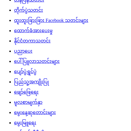
တိုက်ပွဲသတင်း
ထူးထူးခြားခြား Facebook သတင်းများ
ထောက်ခံအားပေးမှု
နိုင်ငံတကာသတင်း
ပညာပေး
ပေါ်ပြူလာသတင်းများ
ပျော်ပွဲရွှင်ပွဲ
ပြည်သူ့အကျိုးပြု
ဖျော်ဖြေရေး
မူလစာမျက်နှာ
မွေးနေ့ဆုတောင်းများ
မွေးမြူရေး