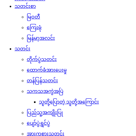
သတင်းစာ
မြဝတီ
ကြေးမုံ
မြန်မာ့အလင်း
သတင်း
တိုက်ပွဲသတင်း
ထောက်ခံအားပေးမှု
တန်ပြန်သတင်း
သကသအကွဲအပြဲ
သူတို့ပြောတဲ့ သူတို့အကြောင်း
ပြည်သူ့အကျိုးပြု
ပျော်ပွဲရွှင်ပွဲ
အားကစားသတင်း