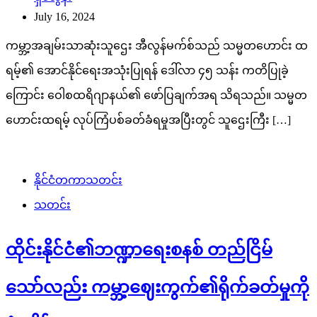
July 16, 2024
ကမ္ဘာ့အချမ်းသာဆုံးသူဌေး အီလွန်မက်စ်သည် သမ္မတဟောင်း ထ
ရမ့်၏ အောင်နိုင်ရေးအသုံးပြုရန် ဒေါ်လာ ၄၅ သန်း ကတိပြုခဲ့
ကြောင်း ဝေါစထရိဂျာနယ်၏ ဖော်ပြချက်အရ သိရသည်။ သမ္မတ
ဟောင်းထရမ့် လုပ်ကြံပစ်ခတ်ခံရမှုအပြီးတွင် သူဌေးကြီး […]
နိုင်ငံတကာသတင်း
သတင်း
ထိုင်းနိုင်ငံ၏ဘဏ္ဍာရေးစနစ် တည်ငြိမ်
သော်လည်း ကမ္ဘာ့ဈေးကွက်၏ရိုက်ခတ်မှုကို