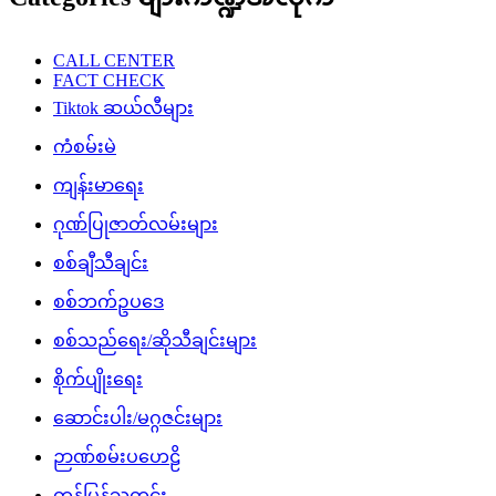
CALL CENTER
FACT CHECK
Tiktok ဆယ်လီများ
ကံစမ်းမဲ
ကျန်းမာရေး
ဂုဏ်ပြုဇာတ်လမ်းများ
စစ်ချီသီချင်း
စစ်ဘက်ဥပဒေ
စစ်သည်ရေး/ဆိုသီချင်းများ
စိုက်ပျိုးရေး
ဆောင်းပါး/မဂ္ဂဇင်းများ
ဉာဏ်စမ်းပဟေဠိ
တန်ပြန်သတင်း