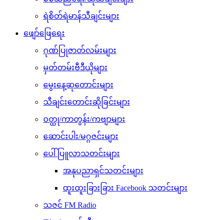
ရဲစိတ်ရဲမာန်သီချင်းများ
ဖျော်ဖြေရေး
ဂုဏ်ပြုဇာတ်လမ်းများ
မှတ်တမ်းဗီဒီယိုများ
မွေးနေ့ဆုတောင်းများ
သီချင်းတောင်းဆိုခြင်းများ
ဝတ္ထု/ကာတွန်း/ကဗျာများ
ဆောင်းပါး/မဂ္ဂဇင်းများ
ပေါ်ပြူလာသတင်းများ
အနုပညာရှင်သတင်းများ
ထူးထူးခြားခြား Facebook သတင်းများ
သဇင် FM Radio