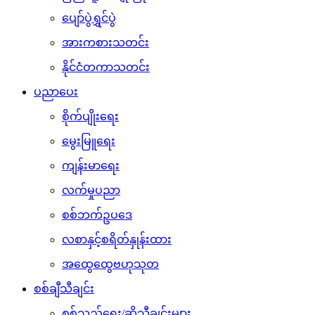
ပျော်ပွဲရွှင်ပွဲ
အားကစားသတင်း
နိုင်ငံတကာသတင်း
ပညာပေး
စိုက်ပျိုးရေး
မွေးမြူရေး
ကျန်းမာရေး
လက်မှုပညာ
စစ်ဘက်ဥပဒေ
လစာနှင့်စရိတ်နှုန်းထား
အထွေထွေဗဟုသုတ
စစ်ချီသီချင်း
စစ်သည်ရေး/ဆိုသီချင်းများ