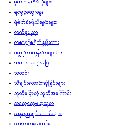
မှတ်တမ်းဗီဒီယိုများ
ရင်ဖွင့်ဆွေးနွေး
ရဲစိတ်ရဲမန်သီချင်းများ
လက်မှုပညာ
လစာနှင့်စရိတ်နှုန်းထား
ဝတ္ထု/ကာတွန်း/ကဗျာများ
သကသအကွဲအပြဲ
သတင်း
သီချင်းတောင်းဆိုခြင်းများ
သူတို့ပြောတဲ့ သူတို့အကြောင်း
အထွေထွေဗဟုသုတ
အနုပညာရှင်သတင်းများ
အားကစားသတင်း