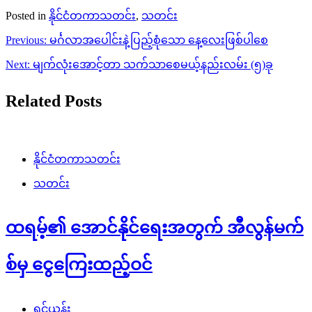
Posted in
နိုင်ငံတကာသတင်း
,
သတင်း
Post
Previous:
မင်္ဂလာအပေါင်းနဲ့ပြည့်စုံသော နေ့လေးဖြစ်ပါစေ
navigation
Next:
မျက်လုံးအောင့်တာ သက်သာစေမယ့်နည်းလမ်း (၅)ခု
Related Posts
နိုင်ငံတကာသတင်း
သတင်း
ထရမ့်၏ အောင်နိုင်ရေးအတွက် အီလွန်မက်
စ်မှ ငွေကြေးထည့်ဝင်
ရှင်ယွန်း