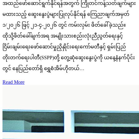
အထည်ဖော်ဆောင်ရွက်နိုင်ရန်အတွက် ကြိုတင်ကန့်သတ်ချက်များ
မထားသည့် ဆွေးနွေးပွဲများပြုလုပ်နိုင်ရန် ကြေညာချက်အမှတ်
၁/၂၀၂၆ ဖြင့် ၂၁-၄-၂၀၂၆ တွင် ကမ်းလှမ်း ဖိတ်ခေါ်ခဲ့သည်။
ထိုသို့ဖိတ်ခေါ်ချက်အရ အမျိုးသားစည်းလုံးညီညွတ်ရေးနှင့်
ငြိမ်းချမ်းရေးဖော်ဆောင်မှုညှိနှိုင်းရေးကော်မတီနှင့် ရှမ်းပြည်
တိုးတက်ရေးပါတီ(SSPP)တို့ တွေ့ဆုံဆွေးနွေးပွဲကို ယနေ့နံနက်ပိုင်း
တွင် နေပြည်တော်ရှိ ရွှေစံအိမ်ဟိုတယ်…
Read More