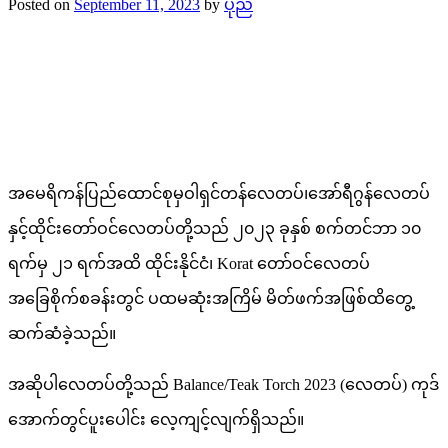
Posted on
September 11, 2023
by
ပုည
အမေရိကန်ပြည်ထောင်စုမှဝါရှင်တန်လေတပ်၊အော်ရီဂွန်လေတပ်
နှင့်ထိုင်းတော်ဝင်လေတပ်တို့သည် ၂၀၂၃ ခုနှစ် စက်တင်ဘာ ၁၀
ရက်မှ ၂၁ ရက်အထိ ထိုင်းနိုင်ငံ၊ Korat တော်ဝင်လေတပ်
အခြေစိုက်စခန်းတွင် ပထမဆုံးအကြိမ် မိတ်ဖက်အဖြစ်ထိတွေ့
ဆက်ဆံခဲ့သည်။
အဆိုပါလေတပ်တို့သည် Balance/Teak Torch 2023 (လေတပ်) ကုဒ်
အောက်တွင်ပူးပေါင်း လေ့ကျင့်လျက်ရှိသည်။