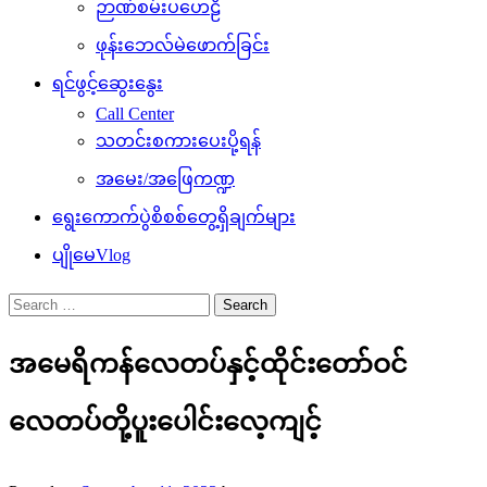
ဉာဏ်စမ်းပဟေဠိ
ဖုန်းဘေလ်မဲဖောက်ခြင်း
ရင်ဖွင့်ဆွေးနွေး
Call Center
သတင်းစကားပေးပို့ရန်
အမေး/အဖြေကဏ္ဍ
ရွေးကောက်ပွဲစိစစ်တွေ့ရှိချက်များ
ပျိုမေVlog
Search
for:
အမေရိကန်လေတပ်နှင့်ထိုင်းတော်ဝင်
လေတပ်တို့ပူးပေါင်းလေ့ကျင့်