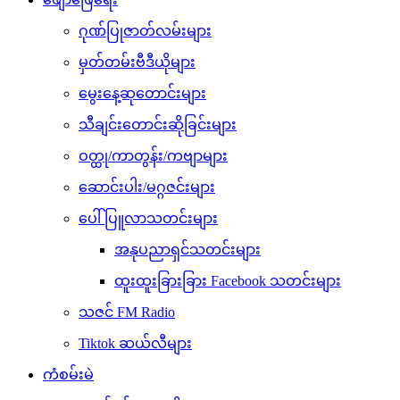
ဂုဏ်ပြုဇာတ်လမ်းများ
မှတ်တမ်းဗီဒီယိုများ
မွေးနေ့ဆုတောင်းများ
သီချင်းတောင်းဆိုခြင်းများ
ဝတ္ထု/ကာတွန်း/ကဗျာများ
ဆောင်းပါး/မဂ္ဂဇင်းများ
ပေါ်ပြူလာသတင်းများ
အနုပညာရှင်သတင်းများ
ထူးထူးခြားခြား Facebook သတင်းများ
သဇင် FM Radio
Tiktok ဆယ်လီများ
ကံစမ်းမဲ