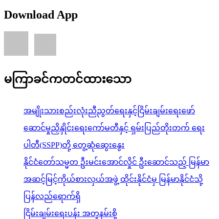
Download App
မကြာခင်ကတင်ထားသော
အမျိုးသားစည်းလုံးညီညွတ်ရေးနှင့်ငြိမ်းချမ်းရေးဖော်
ဆောင်မှုညှိနှိုင်းရေးကော်မတီနှင့် ရှမ်းပြည်တိုးတက် ရေး
ပါတီ(SSPP)တို့ တွေ့ဆုံဆွေးနွေး
နိုင်ငံတော်သမ္မတ ဦးမင်းအောင်လှိုင် ဦးဆောင်သည့် မြန်မာ
အဆင့်မြင့်ကိုယ်စားလှယ်အဖွဲ့ ထိုင်းနိုင်ငံမှ မြန်မာနိုင်ငံသို့
ပြန်လည်ရောက်ရှိ
ငြိမ်းချမ်းရေးပန်း အတူနမ်းစို့