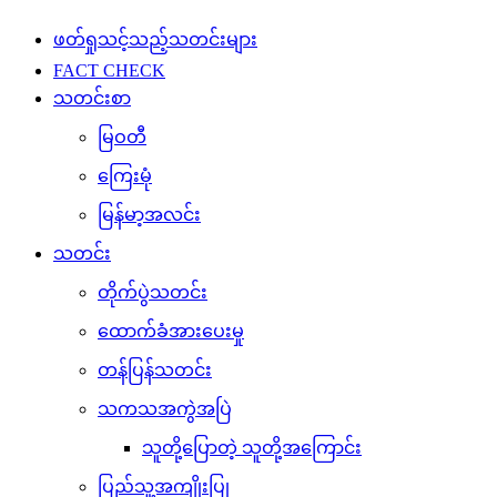
ဖတ်ရှုသင့်သည့်သတင်းများ
FACT CHECK
သတင်းစာ
မြဝတီ
ကြေးမုံ
မြန်မာ့အလင်း
သတင်း
တိုက်ပွဲသတင်း
ထောက်ခံအားပေးမှု
တန်ပြန်သတင်း
သကသအကွဲအပြဲ
သူတို့ပြောတဲ့ သူတို့အကြောင်း
ပြည်သူ့အကျိုးပြု