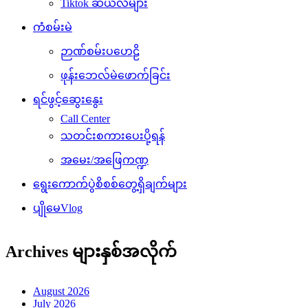
Tiktok ဆယ်လီများ
ကံစမ်းမဲ
ဉာဏ်စမ်းပဟေဠိ
ဖုန်းဘေလ်မဲဖောက်ခြင်း
ရင်ဖွင့်ဆွေးနွေး
Call Center
သတင်းစကားပေးပို့ရန်
အမေး/အဖြေကဏ္ဍ
ရွေးကောက်ပွဲစိစစ်တွေ့ရှိချက်များ
ပျိုမေVlog
Archives များနှစ်အလိုက်
August 2026
July 2026