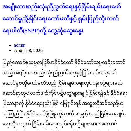
အမျိုးသားစည်းလုံးညီညွတ်ရေးနှင့်ငြိမ်းချမ်းရေးဖော်
ဆောင်မှုညှိနှိုင်းရေးကော်မတီနှင့် ရှမ်းပြည်တိုးတက်
ရေးပါတီ(SSPP)တို့ တွေ့ဆုံဆွေးနွေး
admin
August 8, 2026
ပြည်ထောင်စုသမ္မတမြန်မာနိုင်ငံတော် နိုင်ငံတော်သမ္မတဦးဆောင်
သည့် အမျိုးသားစည်းလုံးညီညွတ်ရေးနှင့်ငြိမ်းချမ်းရေးဖော်
ဆောင်မှုဗဟိုကော်မတီသည် ငြိမ်းချမ်းရေးလုပ်ငန်းစဉ်များဖော်
ဆောင်ရာတွင် လက်နက်ကိုင်ပဋိပက္ခများချုပ်ငြိမ်းရန်နှင့် နိုင်ငံရေး
ပြဿနာကို နိုင်ငံရေးနည်းဖြင့် ဖြေရှင်းရန် အထူးလိုအပ်သည်ဟု
ယုံကြည်ပြီး နိုင်ငံတော်ဖွံ့ဖြိုးတိုးတက်ရေးနှင့် တည်ငြိမ်အေးချမ်း
ရေးတို့အတွက် ငြိမ်းချမ်းရေးလုပ်ငန်းစဉ်များအား အကောင်