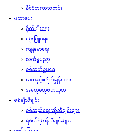
နိုင်ငံတကာသတင်း
ပညာပေး
စိုက်ပျိုးရေး
မွေးမြူရေး
ကျန်းမာရေး
လက်မှုပညာ
စစ်ဘက်ဥပဒေ
လစာနှင့်စရိတ်နှုန်းထား
အထွေထွေဗဟုသုတ
စစ်ချီသီချင်း
စစ်သည်ရေး/ဆိုသီချင်းများ
ရဲစိတ်ရဲမာန်သီချင်းများ
ဖျော်ဖြေရေး