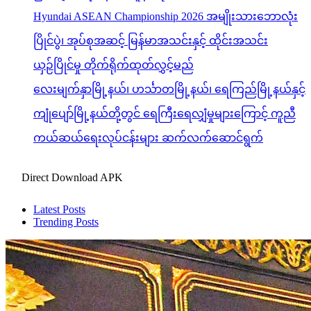
Hyundai ASEAN Championship 2026 အမျိုးသားဘောလုံး
ပြိုင်ပွဲ၊ အုပ်စုအဆင့် မြန်မာအသင်းနှင့် ထိုင်းအသင်း
ယှဉ်ပြိုင်မှု တိုက်ရိုက်ထုတ်လွှင့်မည်
လေးမျက်နှာမြို့နယ်၊ ဟင်္သာတမြို့နယ်၊ ရေကြည်မြို့နယ်နှင့်
ကျုံပျော်မြို့နယ်တို့တွင် ရေကြီးရေလျှံမှုများကြောင့် ကူညီ
ကယ်ဆယ်ရေးလုပ်ငန်းများ ဆက်လက်ဆောင်ရွက်
Direct Download APK
Latest Posts
Trending Posts