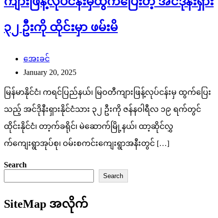
ကျားဖြန့်လုပ်ငန်းမှထွက်ပြေးတဲ့ အင်ဒိုနီးရှား
၃၂ ဦးကို ထိုင်းမှာ ဖမ်းမိ
အေးခင်
January 20, 2025
မြန်မာနိုင်ငံ၊ ကရင်ပြည်နယ်၊ မြဝတီကျားဖြန့်လုပ်ငန်းမှ ထွက်ပြေး
သည့် အင်ဒိုနီးရှားနိုင်ငံသား ၃၂ ဦးကို ဇန်နဝါရီလ ၁၉ ရက်တွင်
ထိုင်းနိုင်ငံ၊ တာ့က်ခရိုင်၊ မဲဆောက်မြို့နယ်၊ ထာ့ဆိုင်လွှ
က်‌ကျေးရွာအုပ်စု၊ ဝမ်းစကင်းကျေးရွာအနီးတွင် […]
Search
Search
SiteMap အလိုက်