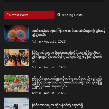
Latest Posts
Trending Posts
အသီးအနှံမှရတဲ့သကြားက ကင်ဆာဆဲလ်များကို ရှင်သန်
ပျံ့နှံ့စေနိုင်
Admin
August 6, 2026
နိုင်ငံတော်သမ္မတ ဦးမင်းအောင်လှိုင်အား ထိုင်းဒုတိယ
ဝန်ကြီးချုပ် ဦးဆောင်၍ ဂုဏ်ပြုတပ်ဖွဲ့ဖြင့် ကြိုဆိုဂုဏ်
ပြု
Admin
August 6, 2026
စစ်ဆင်ရေးတာဝန်များကိုထမ်းဆောင်ခဲ့သည့် ရှေ့တန်း
ပြန်နိုင်ငံ့သားကောင်း တပ်မတော်သားများအား ဂုဏ်ပြု
ကြိုဆိုပွဲအခမ်းအနားကျင်းပ
Admin
August 6, 2026
နိုင်ငံတော်သမ္မတ ထိုင်းနိုင်ငံသို့ ရောက်ရှိ