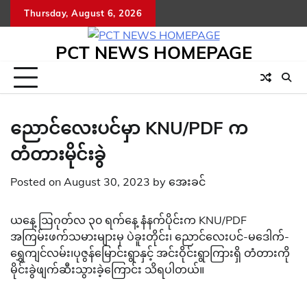
Skip
Thursday, August 6, 2026
to
content
PCT NEWS HOMEPAGE
ညောင်လေးပင်မှာ KNU/PDF က
တံတားမိုင်းခွဲ
Posted on
August 30, 2023
by
အေးခင်
ယနေ့ ဩဂုတ်လ ၃၀ ရက်နေ့ နံနက်ပိုင်းက KNU/PDF
အကြမ်းဖက်သမားများမှ ပဲခူးတိုင်း၊ ညောင်လေးပင်-မဒေါက်-
ရွှေကျင်လမ်း၊ပုဇွန်မြောင်းရွာနှင့် အင်းဝိုင်းရွာကြားရှိ တံတားကို
မိုင်းခွဲဖျက်ဆီးသွားခဲ့ကြောင်း သိရပါတယ်။