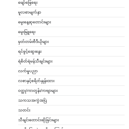
ဖျော်ဖြေရေး
မူလစာမျက်နှာ
မွေးနေ့ဆုတောင်းများ
မွေးမြူရေး
မှတ်တမ်းဗီဒီယိုများ
ရင်ဖွင့်ဆွေးနွေး
ရဲစိတ်ရဲမန်သီချင်းများ
လက်မှုပညာ
လစာနှင့်စရိတ်နှုန်းထား
ဝတ္ထု/ကာတွန်း/ကဗျာများ
သကသအကွဲအပြဲ
သတင်း
သီချင်းတောင်းဆိုခြင်းများ