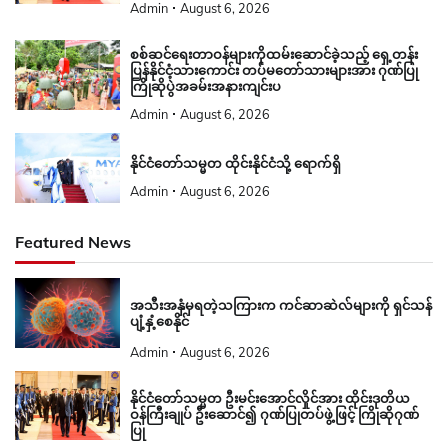
Admin
August 6, 2026
စစ်ဆင်ရေးတာဝန်များကိုထမ်းဆောင်ခဲ့သည့် ရှေ့တန်း
ပြန်နိုင်ငံ့သားကောင်း တပ်မတော်သားများအား ဂုဏ်ပြု
ကြိုဆိုပွဲအခမ်းအနားကျင်းပ
Admin
August 6, 2026
နိုင်ငံတော်သမ္မတ ထိုင်းနိုင်ငံသို့ ရောက်ရှိ
Admin
August 6, 2026
Featured News
အသီးအနှံမှရတဲ့သကြားက ကင်ဆာဆဲလ်များကို ရှင်သန်
ပျံ့နှံ့စေနိုင်
Admin
August 6, 2026
နိုင်ငံတော်သမ္မတ ဦးမင်းအောင်လှိုင်အား ထိုင်းဒုတိယ
ဝန်ကြီးချုပ် ဦးဆောင်၍ ဂုဏ်ပြုတပ်ဖွဲ့ဖြင့် ကြိုဆိုဂုဏ်
ပြု