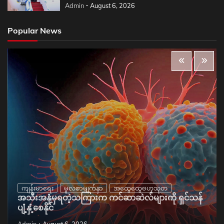
Admin
August 6, 2026
Popular News
ကျန်းမာရေး
မူလစာမျက်နှာ
အထွေထွေဗဟုသုတ
အသီးအနှံမှရတဲ့သကြားက ကင်ဆာဆဲလ်များကို ရှင်သန်
ပျံ့နှံ့စေနိုင်