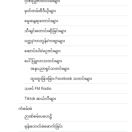
ဂုဏ်ပြုဇာတ်လမ်းများ
မှတ်တမ်းဗီဒီယိုများ
မွေးနေ့ဆုတောင်းများ
သီချင်းတောင်းဆိုခြင်းများ
ဝတ္ထု/ကာတွန်း/ကဗျာများ
ဆောင်းပါး/မဂ္ဂဇင်းများ
ပေါ်ပြူလာသတင်းများ
အနုပညာရှင်သတင်းများ
ထူးထူးခြားခြား Facebook သတင်းများ
သဇင် FM Radio
Tiktok ဆယ်လီများ
ကံစမ်းမဲ
ဉာဏ်စမ်းပဟေဠိ
ဖုန်းဘေလ်မဲဖောက်ခြင်း