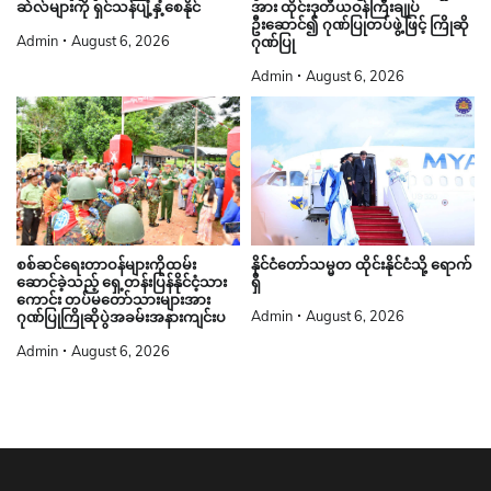
အား ထိုင်းဒုတိယဝန်ကြီးချုပ်
ဆဲလ်များကို ရှင်သန်ပျံ့နှံ့စေနိုင်
ဦးဆောင်၍ ဂုဏ်ပြုတပ်ဖွဲ့ဖြင့် ကြိုဆို
Admin
August 6, 2026
ဂုဏ်ပြု
Admin
August 6, 2026
စစ်ဆင်ရေးတာဝန်များကိုထမ်း
နိုင်ငံတော်သမ္မတ ထိုင်းနိုင်ငံသို့ ရောက်
ဆောင်ခဲ့သည့် ရှေ့တန်းပြန်နိုင်ငံ့သား
ရှိ
ကောင်း တပ်မတော်သားများအား
Admin
August 6, 2026
ဂုဏ်ပြုကြိုဆိုပွဲအခမ်းအနားကျင်းပ
Admin
August 6, 2026