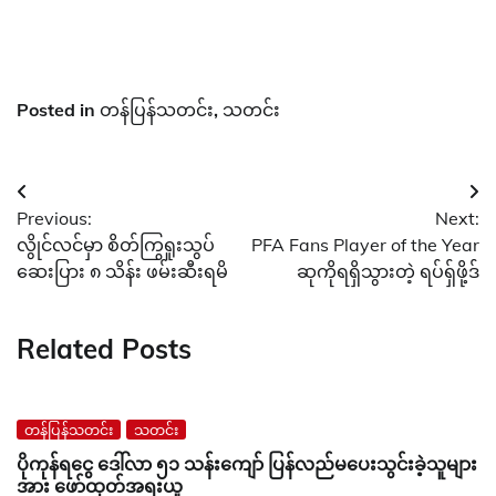
Posted in
တန်ပြန်သတင်း
,
သတင်း
Post
Previous:
Next:
navigation
လွိုင်လင်မှာ စိတ်ကြွရူးသွပ်
PFA Fans Player of the Year
ဆေးပြား ၈ သိန်း ဖမ်းဆီးရမိ
ဆုကိုရရှိသွားတဲ့ ရပ်ရှ်ဖို့ဒ်
Related Posts
တန်ပြန်သတင်း
သတင်း
ပိုကုန်ရငွေ ဒေါ်လာ ၅၁ သန်းကျော် ပြန်လည်မပေးသွင်းခဲ့သူများ
အား ဖော်ထုတ်အရးယူ