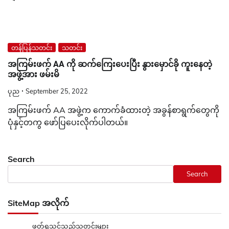
တန်ပြန်သတင်း
သတင်း
အကြမ်းဖက် AA ကို ဆက်ကြေးပေးပြီး နွားမှောင်ခို ကူးနေတဲ့
အဖွဲ့အား ဖမ်းမိ
ပုည
September 25, 2022
အကြမ်းဖက် AA အဖွဲ့က ကောက်ခံထားတဲ့ အခွန်စာရွက်တွေကို
ပုံနှင့်တကွ ဖော်ပြပေးလိုက်ပါတယ်။
Search
Search
SiteMap အလိုက်
ဖတ်ရှုသင့်သည့်သတင်းများ