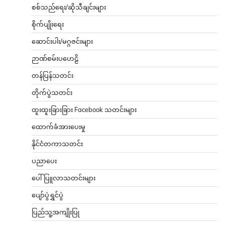
စစ်သည်ရေး/ဆိုသီချင်းများ
စိုက်ပျိုးရေး
ဆောင်းပါး/မဂ္ဂဇင်းများ
ဉာဏ်စမ်းပဟေဠိ
တန်ပြန်သတင်း
တိုက်ပွဲသတင်း
ထူးထူးခြားခြား Facebook သတင်းများ
ထောက်ခံအားပေးမှု
နိုင်ငံတကာသတင်း
ပညာပေး
ပေါ်ပြူလာသတင်းများ
ပျော်ပွဲရွှင်ပွဲ
ပြည်သူ့အကျိုးပြု