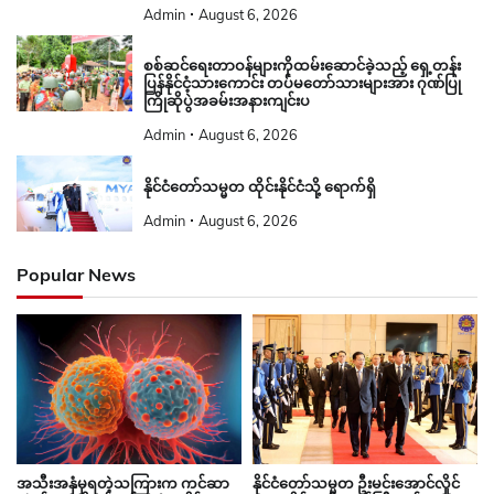
Admin
August 6, 2026
စစ်ဆင်ရေးတာဝန်များကိုထမ်းဆောင်ခဲ့သည့် ရှေ့တန်း
ပြန်နိုင်ငံ့သားကောင်း တပ်မတော်သားများအား ဂုဏ်ပြု
ကြိုဆိုပွဲအခမ်းအနားကျင်းပ
Admin
August 6, 2026
နိုင်ငံတော်သမ္မတ ထိုင်းနိုင်ငံသို့ ရောက်ရှိ
Admin
August 6, 2026
Popular News
နိုင်ငံတော်သမ္မတ ဦးမင်းအောင်လှိုင်
အသီးအနှံမှရတဲ့သကြားက ကင်ဆာ