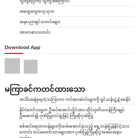
သူတို့ပြောတဲ့ သူတို့အကြောင်း
အထွေထွေဗဟုသုတ
အနုပညာရှင်သတင်းများ
အားကစားသတင်း
Download App
မကြာခင်ကတင်ထားသော
အသီးအနှံမှရတဲ့သကြားက ကင်ဆာဆဲလ်များကို ရှင်သန်ပျံ့နှံ့စေနိုင်
နိုင်ငံတော်သမ္မတ ဦးမင်းအောင်လှိုင်အား ထိုင်းဒုတိယဝန်ကြီးချုပ်
ဦးဆောင်၍ ဂုဏ်ပြုတပ်ဖွဲ့ဖြင့် ကြိုဆိုဂုဏ်ပြု
စစ်ဆင်ရေးတာဝန်များကိုထမ်းဆောင်ခဲ့သည့် ရှေ့တန်းပြန်နိုင်ငံ့သား
ကောင်း တပ်မတော်သားများအား ဂုဏ်ပြုကြိုဆိုပွဲအခမ်းအနား
ကျင်းပ