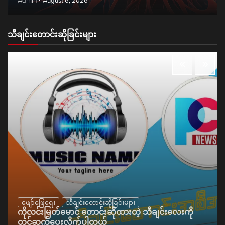
Admin
August 6, 2026
သီချင်းတောင်းဆိုခြင်းများ
ဖျော်ဖြေရေး
သီချင်းတောင်းဆိုခြင်းများ
ကိုလင်းမြတ်မောင် တောင်းဆိုထားတဲ့ သီချင်းလေးကို
တင်ဆက်ပေးလိုက်ပါတယ်