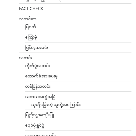
FACT CHECK
သတင်းစာ
မြဝတီ
ကြေးမုံ
မြန်မာ့အလင်း
သတင်း
တိုက်ပွဲသတင်း
ထောက်ခံအားပေးမှု
တန်ပြန်သတင်း
သကသအကွဲအပြဲ
သူတို့ပြောတဲ့ သူတို့အကြောင်း
ပြည်သူ့အကျိုးပြု
ပျော်ပွဲရွှင်ပွဲ
အားကစားသတင်း