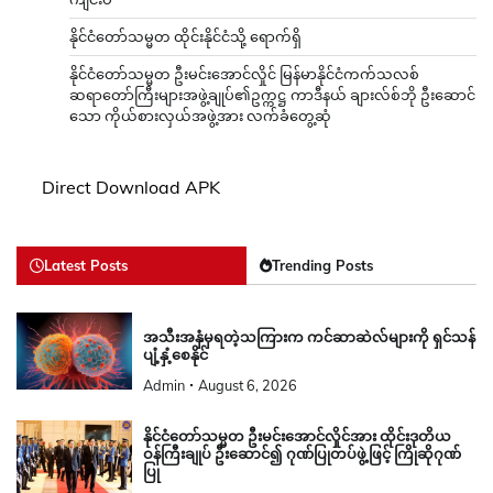
နိုင်ငံတော်သမ္မတ ထိုင်းနိုင်ငံသို့ ရောက်ရှိ
နိုင်ငံတော်သမ္မတ ဦးမင်းအောင်လှိုင် မြန်မာနိုင်ငံကက်သလစ်
ဆရာတော်ကြီးများအဖွဲ့ချုပ်၏ဥက္ကဋ္ဌ ကာဒီနယ် ချားလ်စ်ဘို ဦးဆောင်
သော ကိုယ်စားလှယ်အဖွဲ့အား လက်ခံတွေ့ဆုံ
Direct Download APK
Latest Posts
Trending Posts
အသီးအနှံမှရတဲ့သကြားက ကင်ဆာဆဲလ်များကို ရှင်သန်
ပျံ့နှံ့စေနိုင်
Admin
August 6, 2026
နိုင်ငံတော်သမ္မတ ဦးမင်းအောင်လှိုင်အား ထိုင်းဒုတိယ
ဝန်ကြီးချုပ် ဦးဆောင်၍ ဂုဏ်ပြုတပ်ဖွဲ့ဖြင့် ကြိုဆိုဂုဏ်
ပြု