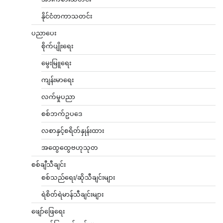
နိုင်ငံတကာသတင်း
ပညာပေး
စိုက်ပျိုးရေး
မွေးမြူရေး
ကျန်းမာရေး
လက်မှုပညာ
စစ်ဘက်ဥပဒေ
လစာနှင့်စရိတ်နှုန်းထား
အထွေထွေဗဟုသုတ
စစ်ချီသီချင်း
စစ်သည်ရေး/ဆိုသီချင်းများ
ရဲစိတ်ရဲမာန်သီချင်းများ
ဖျော်ဖြေရေး