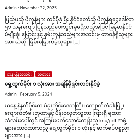
Admin
November 22, 2025
ပြည်ပသို ပိုကုန်များ တင်ပိုခဲ့ပြီး နိုင်ငံတော်သို ပိုကုန်ရငွေဒေါ်လာ
၅၁ သန်းကျော် ပြန်လည်ပေးသွင်းမှုမရှိသည့်အပြင် မြန်မာနိုင်ငံ
ပဲမျိုးစုံ၊ ပြောင်းနှင့် နှမ်းကုန်သည်များအသင်းမှ တာဝန်ရှိသူများ
အား ဆဲဆို၊ ခြိမ်းခြောက်ခဲ့သူများ […]
တန်ပြန်သတင်း
သတင်း
ရှေ့ထွက်မိုင်း ၁ လုံးအား အချိန်မှီရှင်းလင်းနိုင်ခဲ့
Admin
February 5, 2024
ယနေ့ နံနက်ပိုင်းက ပဲခူးတိုင်းဒေသကြီး၊ ကျောက်တံခါးမြို့၊
ကျောက်တံခါးဘူတာနှင့် ပိန်းဇလုတ်ဘူတာ ကြားရှိ ရထား
သံလမ်းပေါ်တွင် အကြမ်းဖက်သောင်းကျန်းသူ knu/pdf အဖွဲ့
များထောင်ထားသည့် ရှေ့ထွက်မိုင်း ၁ လုံးနှင့် ဆက်စပ်ပစ္စည်း
များအား […]