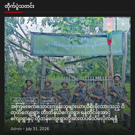
တိုက်ပွဲသတင်း
တိုက်ပွဲသတင်း
သတင်း
အကြမ်းဖက်သောင်းကျန်းသူများယာယီစိုးမိုးထားသည့် ဝိ
တုတ်ကျေးရွာ၊ တီးတိန်ယံကျေးရွာ၊ ရန်တိုင်းအောင်
ကျေးရွာနှင့် တွီဘန်ကျေးရွာတို့အားထပ်မံသိမ်းပိုက်ရရှိ
Admin
July 31, 2026