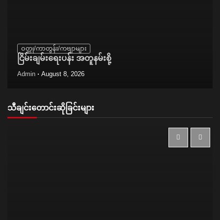
ဝတ္ထု/ကာတွန်း/ကဗျာများ
ငြိမ်းချမ်းရေးပန်း အတူနမ်းစို့
Admin
August 8, 2026
သီချင်းတောင်းဆိုခြင်းများ