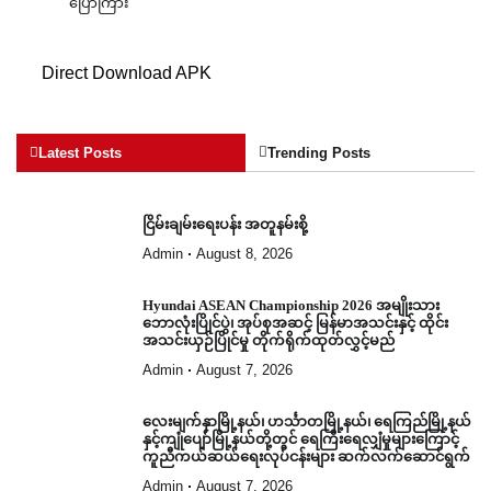
ပြောကြား
Direct Download APK
Latest Posts
Trending Posts
ငြိမ်းချမ်းရေးပန်း အတူနမ်းစို့
Admin
August 8, 2026
Hyundai ASEAN Championship 2026 အမျိုးသား
ဘောလုံးပြိုင်ပွဲ၊ အုပ်စုအဆင့် မြန်မာအသင်းနှင့် ထိုင်း
အသင်းယှဉ်ပြိုင်မှု တိုက်ရိုက်ထုတ်လွှင့်မည်
Admin
August 7, 2026
လေးမျက်နှာမြို့နယ်၊ ဟင်္သာတမြို့နယ်၊ ရေကြည်မြို့နယ်
နှင့်ကျုံပျော်မြို့နယ်တို့တွင် ရေကြီးရေလျှံမှုများကြောင့်
ကူညီကယ်ဆယ်ရေးလုပ်ငန်းများ ဆက်လက်ဆောင်ရွက်
Admin
August 7, 2026