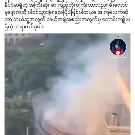
နိုင်ငံမှာရှိတဲ့ အကြီးဆုံး စာကြည့်တိုက်ကြီးဟာလည်း မီးလောင်
မှုနောက်သို့ ပါဝင်သွားခဲ့ရလေပြီပဲဖြစ်ပါတယ်။ အကြမ်းဖက်ဆို
တာ ဘယ်သူ့အတွက် ဘယ်အဖွဲ့အစည်းအတွက်မှ ကောင်းကျိုးမ
ရှိတဲ့ အရာတစ်ခုပါ။