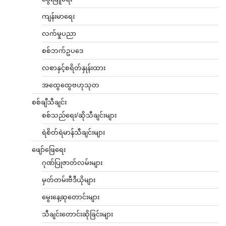
ကျန်းမာရေး
လက်မှုပညာ
စစ်ဘက်ဥပဒေ
လစာနှင့်စရိတ်နှုန်းထား
အထွေထွေဗဟုသုတ
စစ်ချီသီချင်း
စစ်သည်ရေး/ဆိုသီချင်းများ
ရဲစိတ်ရဲမာန်သီချင်းများ
ဖျော်ဖြေရေး
ဂုဏ်ပြုဇာတ်လမ်းများ
မှတ်တမ်းဗီဒီယိုများ
မွေးနေ့ဆုတောင်းများ
သီချင်းတောင်းဆိုခြင်းများ