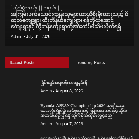
တိုက်ပွဲသတင်း
သတင်း
အကြမ်းဖက်သောင်းကျန်းသူများယာယီစိုးမိုးထားသည့် ဝိ
တုတ်ကျေးရွာ၊ တီးတိန်ယံကျေးရွာ၊ ရန်တိုင်းအောင်
ကျေးရွာနှင့် တွီဘန်ကျေးရွာတို့အားထပ်မံသိမ်းပိုက်ရရှိ
Admin
July 31, 2026
Latest Posts
Trending Posts
ငြိမ်းချမ်းရေးပန်း အတူနမ်းစို့
Admin
August 8, 2026
Hyundai ASEAN Championship 2026 အမျိုးသား
ဘောလုံးပြိုင်ပွဲ၊ အုပ်စုအဆင့် မြန်မာအသင်းနှင့် ထိုင်း
အသင်းယှဉ်ပြိုင်မှု တိုက်ရိုက်ထုတ်လွှင့်မည်
Admin
August 7, 2026
လေးမျက်နှာမြို့နယ်၊ ဟင်္သာတမြို့နယ်၊ ရေကြည်မြို့နယ်