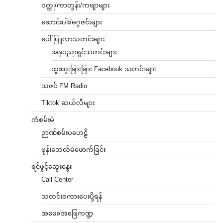
ဝတ္ထု/ကာတွန်း/ကဗျာများ
ဆောင်းပါး/မဂ္ဂဇင်းများ
ပေါ်ပြူလာသတင်းများ
အနုပညာရှင်သတင်းများ
ထူးထူးခြားခြား Facebook သတင်းများ
သဇင် FM Radio
Tiktok ဆယ်လီများ
ကံစမ်းမဲ
ဉာဏ်စမ်းပဟေဠိ
ဖုန်းဘေလ်မဲဖောက်ခြင်း
ရင်ဖွင့်ဆွေးနွေး
Call Center
သတင်းစကားပေးပို့ရန်
အမေး/အဖြေကဏ္ဍ