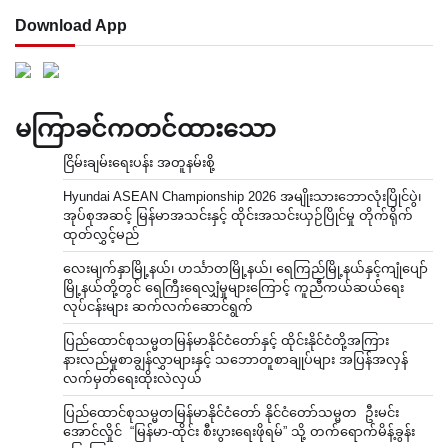
Download App
မကြာခင်ကတင်ထားသော
ငြိမ်းချမ်းရေးပန်း အတူနမ်းစို့
Hyundai ASEAN Championship 2026 အမျိုးသားဘောလုံးပြိုင်ပွဲ၊
အုပ်စုအဆင့် မြန်မာအသင်းနှင့် ထိုင်းအသင်းယှဉ်ပြိုင်မှု တိုက်ရိုက်
ထုတ်လွှင့်မည်
လေးမျက်နှာမြို့နယ်၊ ဟင်္သာတမြို့နယ်၊ ရေကြည်မြို့နယ်နှင့်ကျုံပျော်
မြို့နယ်တို့တွင် ရေကြီးရေလျှံမှုများကြောင့် ကူညီကယ်ဆယ်ရေး
လုပ်ငန်းများ ဆက်လက်ဆောင်ရွက်
ပြည်ထောင်စုသမ္မတမြန်မာနိုင်ငံတော်နှင့် ထိုင်းနိုင်ငံတို့အကြား
နားလည်မှုစာချွန်လွှာများနှင့် သဘောတူစာချုပ်များ အပြန်အလှန်
လက်မှတ်ရေးထိုးလဲလှယ်
ပြည်ထောင်စုသမ္မတမြန်မာနိုင်ငံတော် နိုင်ငံတော်သမ္မတ ဦးမင်း
အောင်လှိုင် “မြန်မာ-ထိုင်း စီးပွားရေးဖိုရမ်” သို့ တက်ရောက်မိန့်ခွန်း