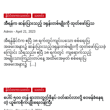
နိုင်ငံတကာသတင်း
သတင်း
အီရန်က ဆန်းပြားသည့် ဒရုန်းတစ်မျိုးကို ထုတ်ဖော်ပြသ
Admin
April 21, 2023
အီရန်နိုင်ငံက ဧပြီ ၁၈ ရက်တွင်ကျင်းပသော စစ်ရေးပြ
အခမ်းအနား၌ ဆန်းပြားသည့်ဒရုန်းတစ်မျိုးကို ထုတ်ဖော်ပြသခဲ့
ကြောင်း သိရသည်။ ဧပြီ ၁၈ ရက်တွင် ကျရောက်သည့်
အမျိုးသားကြည်းတပ်နေ့ အထိမ်းအမှတ် စစ်ရေးပြ
အခမ်းအနား၌ […]
နိုင်ငံတကာသတင်း
သတင်း
ပေါင် ၅၀၀ တန် ရာဘာဘွတ်ဖိနပ် ဝတ်ဆင်လာလို့ ဝေဖန်ခံနေရ
တဲ့ ယူကေစိုက်ပျိုးရေးဝန်ကြီး