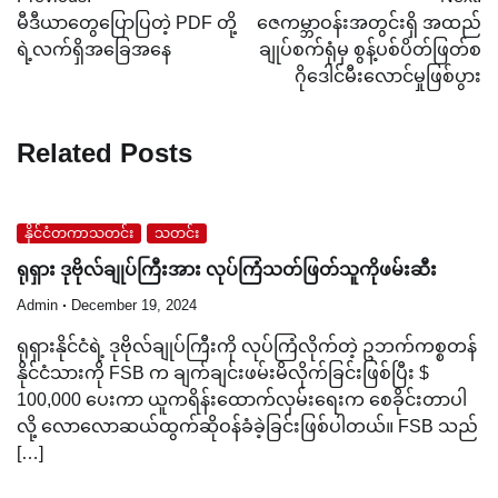
navigation
မီဒီယာတွေပြောပြတဲ့ PDF တို့
ဇေကမ္ဘာဝန်းအတွင်းရှိ အထည်
ရဲ့လက်ရှိအခြေအနေ
ချုပ်စက်ရုံမှ စွန့်ပစ်ပိတ်ဖြတ်စ
ဂိုဒေါင်မီးလောင်မှုဖြစ်ပွား
Related Posts
နိုင်ငံတကာသတင်း
သတင်း
ရုရှား ဒုဗိုလ်ချုပ်ကြီးအား လုပ်ကြံသတ်ဖြတ်သူကိုဖမ်းဆီး
Admin
December 19, 2024
ရုရှားနိုင်ငံရဲ့ ဒုဗိုလ်ချုပ်ကြီးကို လုပ်ကြံလိုက်တဲ့ ဥဘက်ကစ္စတန်
နိုင်ငံသားကို FSB က ချက်ချင်းဖမ်းမိလိုက်ခြင်းဖြစ်ပြီး $
100,000 ပေးကာ ယူကရိန်းထောက်လှမ်းရေးက စေခိုင်းတာပါ
လို့ လောလောဆယ်ထွက်ဆိုဝန်ခံခဲ့ခြင်းဖြစ်ပါတယ်။ FSB သည်
[…]