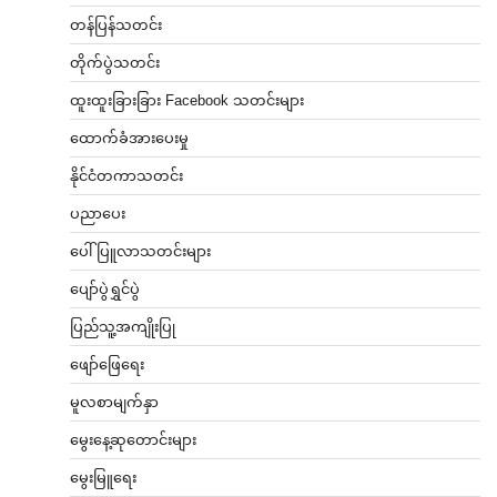
တန်ပြန်သတင်း
တိုက်ပွဲသတင်း
ထူးထူးခြားခြား Facebook သတင်းများ
ထောက်ခံအားပေးမှု
နိုင်ငံတကာသတင်း
ပညာပေး
ပေါ်ပြူလာသတင်းများ
ပျော်ပွဲရွှင်ပွဲ
ပြည်သူ့အကျိုးပြု
ဖျော်ဖြေရေး
မူလစာမျက်နှာ
မွေးနေ့ဆုတောင်းများ
မွေးမြူရေး