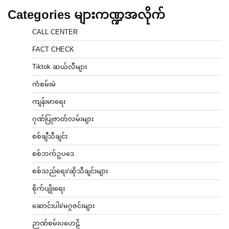
Categories များကဏ္ဍအလိုက်
CALL CENTER
FACT CHECK
Tiktok ဆယ်လီများ
ကံစမ်းမဲ
ကျန်းမာရေး
ဂုဏ်ပြုဇာတ်လမ်းများ
စစ်ချီသီချင်း
စစ်ဘက်ဥပဒေ
စစ်သည်ရေး/ဆိုသီချင်းများ
စိုက်ပျိုးရေး
ဆောင်းပါး/မဂ္ဂဇင်းများ
ဉာဏ်စမ်းပဟေဠိ