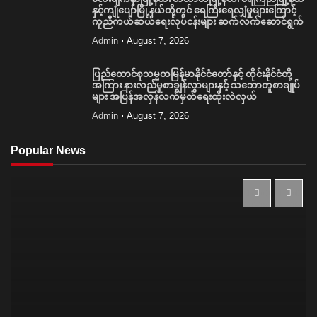
နှင့်ကျုံပျော်မြို့နယ်တို့တွင် ရေကြီးရေလျှံမှုများကြောင့်
ကူညီကယ်ဆယ်ရေးလုပ်ငန်းများ ဆက်လက်ဆောင်ရွက်
Admin
August 7, 2026
ပြည်ထောင်စုသမ္မတမြန်မာနိုင်ငံတော်နှင့် ထိုင်းနိုင်ငံတို့
အကြား နားလည်မှုစာချွန်လွှာများနှင့် သဘောတူစာချုပ်
များ အပြန်အလှန်လက်မှတ်ရေးထိုးလဲလှယ်
Admin
August 7, 2026
Popular News