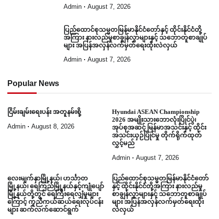
Admin
August 7, 2026
ပြည်ထောင်စုသမ္မတမြန်မာနိုင်ငံတော်နှင့် ထိုင်းနိုင်ငံတို့
အကြား နားလည်မှုစာချွန်လွှာများနှင့် သဘောတူစာချုပ်
များ အပြန်အလှန်လက်မှတ်ရေးထိုးလဲလှယ်
Admin
August 7, 2026
Popular News
ငြိမ်းချမ်းရေးပန်း အတူနမ်းစို့
Hyundai ASEAN Championship
2026 အမျိုးသားဘောလုံးပြိုင်ပွဲ၊
Admin
August 8, 2026
အုပ်စုအဆင့် မြန်မာအသင်းနှင့် ထိုင်း
အသင်းယှဉ်ပြိုင်မှု တိုက်ရိုက်ထုတ်
လွှင့်မည်
Admin
August 7, 2026
လေးမျက်နှာမြို့နယ်၊ ဟင်္သာတ
ပြည်ထောင်စုသမ္မတမြန်မာနိုင်ငံတော်
မြို့နယ်၊ ရေကြည်မြို့နယ်နှင့်ကျုံပျော်
နှင့် ထိုင်းနိုင်ငံတို့အကြား နားလည်မှု
မြို့နယ်တို့တွင် ရေကြီးရေလျှံမှုများ
စာချွန်လွှာများနှင့် သဘောတူစာချုပ်
ကြောင့် ကူညီကယ်ဆယ်ရေးလုပ်ငန်း
များ အပြန်အလှန်လက်မှတ်ရေးထိုး
များ ဆက်လက်ဆောင်ရွက်
လဲလှယ်