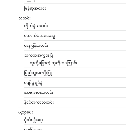
မြန်မာ့အလင်း
သတင်း
တိုက်ပွဲသတင်း
ထောက်ခံအားပေးမှု
တန်ပြန်သတင်း
သကသအကွဲအပြဲ
သူတို့ပြောတဲ့ သူတို့အကြောင်း
ပြည်သူ့အကျိုးပြု
ပျော်ပွဲရွှင်ပွဲ
အားကစားသတင်း
နိုင်ငံတကာသတင်း
ပညာပေး
စိုက်ပျိုးရေး
မွေးမြူရေး