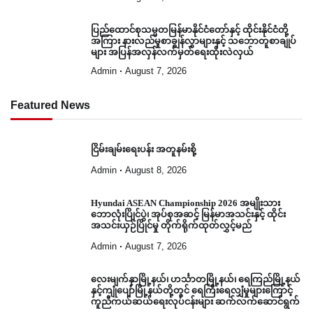
ပြည်ထောင်စုသမ္မတမြန်မာနိုင်ငံတော်နှင့် ထိုင်းနိုင်ငံတို့
အကြား နားလည်မှုစာချွန်လွှာများနှင့် သဘောတူစာချုပ်
များ အပြန်အလှန်လက်မှတ်ရေးထိုးလဲလှယ်
Admin
August 7, 2026
Featured News
ငြိမ်းချမ်းရေးပန်း အတူနမ်းစို့
Admin
August 8, 2026
Hyundai ASEAN Championship 2026 အမျိုးသား
ဘောလုံးပြိုင်ပွဲ၊ အုပ်စုအဆင့် မြန်မာအသင်းနှင့် ထိုင်း
အသင်းယှဉ်ပြိုင်မှု တိုက်ရိုက်ထုတ်လွှင့်မည်
Admin
August 7, 2026
လေးမျက်နှာမြို့နယ်၊ ဟင်္သာတမြို့နယ်၊ ရေကြည်မြို့နယ်
နှင့်ကျုံပျော်မြို့နယ်တို့တွင် ရေကြီးရေလျှံမှုများကြောင့်
ကူညီကယ်ဆယ်ရေးလုပ်ငန်းများ ဆက်လက်ဆောင်ရွက်