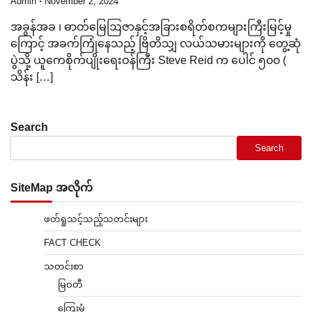
Admin
November 2, 2024
အခွန်အခ ၊ ဓာတ်မြေဩဇာနှင့်အခြားစရိတ်စကများကြီးမြင့်မှု
ကြောင့် အခက်ကြုံနေသည့် ဗြိတိသျှ လယ်သမားများကို တွေ့ဆုံ
ပွဲသို့ ယူကေစိုက်ပျိုးရေးဝန်ကြီး Steve Reid က ပေါင် ၅၀၀ (
သိန်း […]
Search
Search
SiteMap အလိုက်
ဖတ်ရှုသင့်သည့်သတင်းများ
FACT CHECK
သတင်းစာ
မြဝတီ
ကြေးမုံ