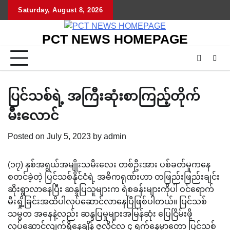
Skip
Saturday, August 8, 2026
to
content
PCT NEWS HOMEPAGE
ပြင်သစ်ရဲ့ အကြီးဆုံးစာကြည့်တိုက်
မီးလောင်
Posted on
July 5, 2023
by
admin
(၁၇) နှစ်အရွယ်အမျိုးသမီးလေး တစ်ဦးအား ပစ်ခတ်မှုကနေ
စတင်ခဲ့တဲ့ ပြင်သစ်နိုင်ငံရဲ့ အဓိကရုဏ်းဟာ တဖြည်းဖြည်းချင်း
ဆိုးရွာလာနေပြီး ဆန္ဒပြသူများက ရဲစခန်းများကိုပါ ဝင်ရောက်
မီးရှို့ခြင်းအထိပါလုပ်ဆောင်လာနေပြီဖြစ်ပါတယ်။ ပြင်သစ်
သမ္မတ အနေနဲ့လည်း ဆန္ဒပြမှုများအမြန်ဆုံး ပြေငြိမ်းဖို့
လုပ်ဆောင်လျက်ရှိနေချိန် ဇူလိုင်လ ၄ ရက်နေ့မှာတော့ ပြင်သစ်