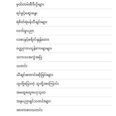
မှတ်တမ်းဗီဒီယိုများ
ရင်ဖွင့်ဆွေးနွေး
ရဲစိတ်ရဲမန်သီချင်းများ
လက်မှုပညာ
လစာနှင့်စရိတ်နှုန်းထား
ဝတ္ထု/ကာတွန်း/ကဗျာများ
သကသအကွဲအပြဲ
သတင်း
သီချင်းတောင်းဆိုခြင်းများ
သူတို့ပြောတဲ့ သူတို့အကြောင်း
အထွေထွေဗဟုသုတ
အနုပညာရှင်သတင်းများ
အားကစားသတင်း