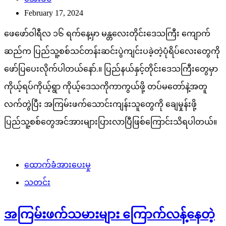
February 17, 2024
ဖေဖော်ဝါရီလ ၁၆ ရက်နေ့မှာ မန္တလေးတိုင်းဒေသကြီး ကျောက်
ဆည်က ပြည်သူ့စစ်သင်တန်းဆင်းပွဲကျင်းပခဲ့တဲ့ပုံရိပ်လေးတွေကို
ဖော်ပြပေးလိုက်ပါတယ်နော်.။ ပြည်နယ်နှင့်တိုင်းဒေသကြီးတွေမှာ
ကိုယ့်ရပ်ကိုယ့်ရွာ ကိုယ့်ဒေသကိုကာကွယ်ဖို့ တပ်မတော်နဲ့အတူ
လက်တွဲပြီး အကြမ်းဖက်သောင်းကျန်းသူတွေကို ချေမှုန်းဖို့
ပြည်သူ့စစ်တွေအင်အားများပြားလာပြီဖြစ်ကြောင်းသိရပါတယ်။
ထောက်ခံအားပေးမှု
သတင်း
အကြမ်းဖက်သမားများ ကြောက်လန့်နေတဲ့