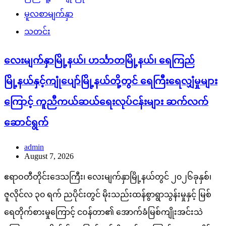
မူလစာမျက်နှာ
သတင်း
လေးမျက်နှာမြို့နယ်၊ ဟင်္သာတမြို့နယ်၊ ရေကြည်
မြို့နယ်နှင့်ကျုံပျော်မြို့နယ်တို့တွင် ရေကြီးရေလျှံမှုများ
ကြောင့် ကူညီကယ်ဆယ်ရေးလုပ်ငန်းများ ဆက်လက်
ဆောင်ရွက်
admin
August 7, 2026
ဧရာဝတီတိုင်းဒေသကြီး၊ လေးမျက်နှာမြို့နယ်တွင် ၂၀၂၆ခုနှစ်၊
ဇူလိုင်လ ၃၀ ရက် ညပိုင်းတွင် မိုးသည်းထန်စွာရွာသွန်းမှုနှင့် မြစ်
ရေတိုက်စားမှုကြောင့် ငဝန်တာ၏ အောက်ခံမြစ်ကျိုးအင်းသဲ