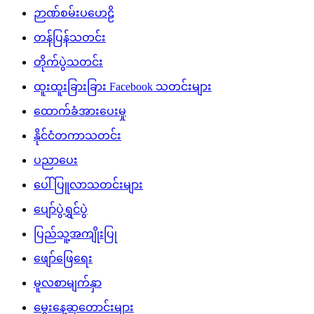
ဉာဏ်စမ်းပဟေဠိ
တန်ပြန်သတင်း
တိုက်ပွဲသတင်း
ထူးထူးခြားခြား Facebook သတင်းများ
ထောက်ခံအားပေးမှု
နိုင်ငံတကာသတင်း
ပညာပေး
ပေါ်ပြူလာသတင်းများ
ပျော်ပွဲရွှင်ပွဲ
ပြည်သူ့အကျိုးပြု
ဖျော်ဖြေရေး
မူလစာမျက်နှာ
မွေးနေ့ဆုတောင်းများ