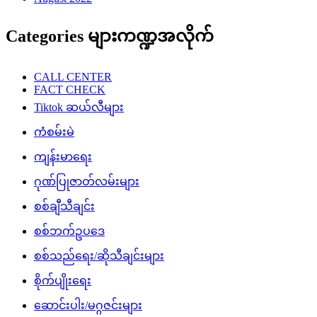
Categories များကဏ္ဍအလိုက်
CALL CENTER
FACT CHECK
Tiktok ဆယ်လီများ
ကံစမ်းမဲ
ကျန်းမာရေး
ဂုဏ်ပြုဇာတ်လမ်းများ
စစ်ချီသီချင်း
စစ်ဘက်ဥပဒေ
စစ်သည်ရေး/ဆိုသီချင်းများ
စိုက်ပျိုးရေး
ဆောင်းပါး/မဂ္ဂဇင်းများ