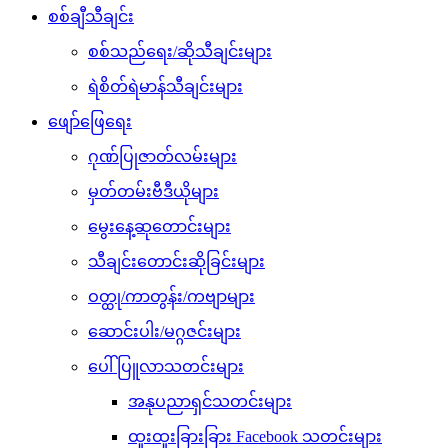
စစ်ချီသီချင်း
စစ်သည်ရေး/ဆိုသီချင်းများ
ရဲစိတ်ရဲမာန်သီချင်းများ
ဖျော်ဖြေရေး
ဂုဏ်ပြုဇာတ်လမ်းများ
မှတ်တမ်းဗီဒီယိုများ
မွေးနေ့ဆုတောင်းများ
သီချင်းတောင်းဆိုခြင်းများ
ဝတ္ထု/ကာတွန်း/ကဗျာများ
ဆောင်းပါး/မဂ္ဂဇင်းများ
ပေါ်ပြူလာသတင်းများ
အနုပညာရှင်သတင်းများ
ထူးထူးခြားခြား Facebook သတင်းများ