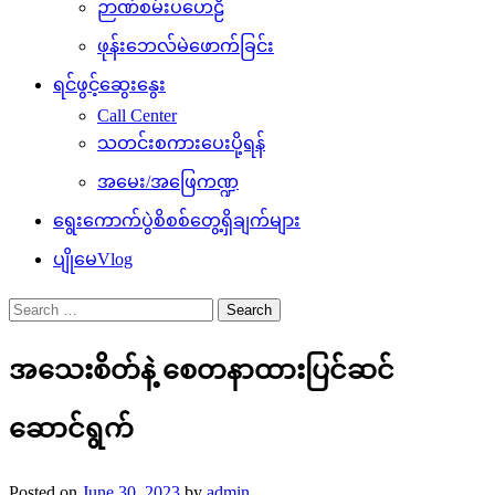
ဉာဏ်စမ်းပဟေဠိ
ဖုန်းဘေလ်မဲဖောက်ခြင်း
ရင်ဖွင့်ဆွေးနွေး
Call Center
သတင်းစကားပေးပို့ရန်
အမေး/အဖြေကဏ္ဍ
ရွေးကောက်ပွဲစိစစ်တွေ့ရှိချက်များ
ပျိုမေVlog
Search
for:
အသေးစိတ်နဲ့ စေတနာထားပြင်ဆင်
ဆောင်ရွက်
Posted on
June 30, 2023
by
admin