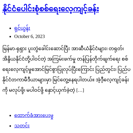
နိုင်ငံပေါင်းစုံစစ်ရေးလေ့ကျင့်ခန်း
ရှင်ယွန်း
October 6, 2023
မြန်မာ-ရုရှား ပူးတွဲခေါင်းဆောင်ပြီး အာဆီယံနိုင်ငံများ၊ တရုတ်၊
အိန္ဒိယနိုင်ငံတို့ပါဝင်တဲ့ အကြမ်းဖက်မှု တန်ပြန်တိုက်ဖျက်ရေး စစ်
ရေးလေ့ကျင့်မှုအောင်မြင်စွာပြုလုပ်ပြီးကြောင်း ပြည်တွင်း၊ ပြည်ပ
နိုင်ငံတကာမီဒီယာများမှာ မြင်တွေ့နေရပါတယ်။ အဲ့ဒီ့လေ့ကျင့်ခန်း
ကို မလုပ်ဖို့၊ မပါဝင်ဖို့ နှောင့်ယှက်ခဲ့တဲ့ […]
ထောက်ခံအားပေးမှု
သတင်း