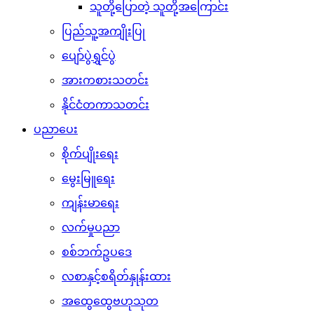
သူတို့ပြောတဲ့ သူတို့အကြောင်း
ပြည်သူ့အကျိုးပြု
ပျော်ပွဲရွှင်ပွဲ
အားကစားသတင်း
နိုင်ငံတကာသတင်း
ပညာပေး
စိုက်ပျိုးရေး
မွေးမြူရေး
ကျန်းမာရေး
လက်မှုပညာ
စစ်ဘက်ဥပဒေ
လစာနှင့်စရိတ်နှုန်းထား
အထွေထွေဗဟုသုတ