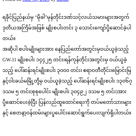
ရခိုင်ပြည်နယ်မှ “မိုခါ”မုန်တိုင်းဒဏ်သင့်လယ်သမားများအတွက်
ဒုတိယအကြိမ်အဖြစ် မျိုးစပါးတင်း ၃ သောင်းကျော်ပို့ဆောင်ခဲ့ပါ
တယ်။
အဆိုပါ စပါးမျိုးများအား နေပြည်တော်အတွင်းမှဝယ်ယူခဲ့သည့်
GW-11 မျိုးစပါး ၁၄၄၂၅ တင်း၊ရန်ကုန်တိုင်းအတွင်းမှ ဝယ်ယူခဲ့
သည့် ပေါ်ဆန်းရင်မျိုးစပါး ၃၀၀၀ တင်း၊ ဧရာဝတီတိုင်း၊မြောင်းမြ
နှင့်ဝါးခယ်မမြို့တို့မှ ဝယ်ယူခဲ့သည့် ပေါ်ဆန်းရင်မျိုးစပါး ၁၃၀၆၇
ဒသမ ၅ တင်း(စုစုပေါင်း မျိုးစပါး ၃၀၄၉၂ ဒသမ ၅ တင်း)အား
ပို့ဆောင်ပေးခဲ့ပြီး ပြန်လည်ထူထောင်ရေးကို တပ်မတော်သားများ
နှင့် စေတနာ့ဝန်ထမ်းများပူပေါင်းဆောင်ရွက်ပေးလျက်ရှိပါတယ်။