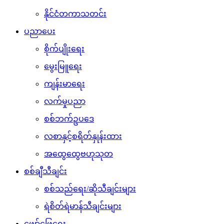
နိုင်ငံတကာသတင်း
ပညာပေး
စိုက်ပျိုးရေး
မွေးမြူရေး
ကျန်းမာရေး
လက်မှုပညာ
စစ်ဘက်ဥပဒေ
လစာနှင့်စရိတ်နှုန်းထား
အထွေထွေဗဟုသုတ
စစ်ချီသီချင်း
စစ်သည်ရေး/ဆိုသီချင်းများ
ရဲစိတ်ရဲမာန်သီချင်းများ
ဖျော်ဖြေရေး