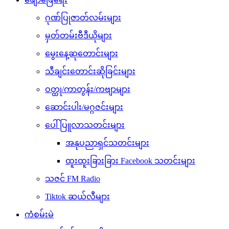
ဂုဏ်ပြုဇာတ်လမ်းများ
မှတ်တမ်းဗီဒီယိုများ
မွေးနေ့ဆုတောင်းများ
သီချင်းတောင်းဆိုခြင်းများ
ဝတ္ထု/ကာတွန်း/ကဗျာများ
ဆောင်းပါး/မဂ္ဂဇင်းများ
ပေါ်ပြူလာသတင်းများ
အနုပညာရှင်သတင်းများ
ထူးထူးခြားခြား Facebook သတင်းများ
သဇင် FM Radio
Tiktok ဆယ်လီများ
ကံစမ်းမဲ