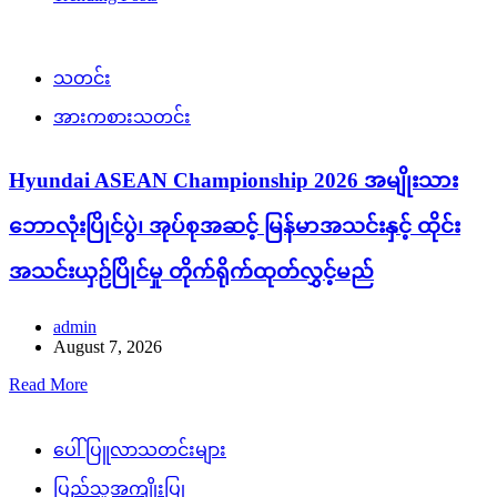
သတင်း
အားကစားသတင်း
Hyundai ASEAN Championship 2026 အမျိုးသား
ဘောလုံးပြိုင်ပွဲ၊ အုပ်စုအဆင့် မြန်မာအသင်းနှင့် ထိုင်း
အသင်းယှဉ်ပြိုင်မှု တိုက်ရိုက်ထုတ်လွှင့်မည်
admin
August 7, 2026
Read More
ပေါ်ပြူလာသတင်းများ
ပြည်သူ့အကျိုးပြု