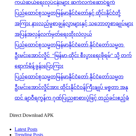
ကယ်ဆယ်ရေးလုပ်ငန်းများ ဆက်လက်ဆောင်ရွက်
ပြည်ထောင်စုသမ္မတမြန်မာနိုင်ငံတော်နှင့် ထိုင်းနိုင်ငံတို့
အကြား နားလည်မှုစာချွန်လွှာများနှင့် သဘောတူစာချုပ်များ
အပြန်အလှန်လက်မှတ်ရေးထိုးလဲလှယ်
ပြည်ထောင်စုသမ္မတမြန်မာနိုင်ငံတော် နိုင်ငံတော်သမ္မတ
ဦးမင်းအောင်လှိုင် “မြန်မာ-ထိုင်း စီးပွားရေးဖိုရမ်” သို့ တက်
ရောက်မိန့်ခွန်းပြောကြား
ပြည်ထောင်စုသမ္မတမြန်မာနိုင်ငံတော် နိုင်ငံတော်သမ္မတ
ဦးမင်းအောင်လှိုင်အား ထိုင်းနိုင်ငံဝန်ကြီးချုပ် မစ္စတာ အနု
ထင် ချာဝီရကွန်က ဂုဏ်ပြုညစာစားပွဲဖြင့် တည်ခင်းဧည့်ခံ
Direct Download APK
Latest Posts
Trending Posts