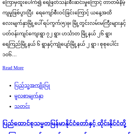
ကြောမှထူးပေါက်၍ ရေဖြတ်သန်းစီးဆင်းမှုကြောင့် တာတမံနိမ့်
ကျမှုဖြစ်ပွားပြီး ရေကျော်စီးဝင်ခြင်းကြောင့် ယနေ့အထိ
လေးမျက်နှာမြို့ပေါ် ရပ်ကွက်(၅)ခု၊ မြို့တွင်းလမ်းမကြီးများနှင့်
ပတ်ဝန်းကျင်ကျေးရွာ ၇၂ ရွာ၊ ဟင်္သာတ မြို့နယ် ၂၆ ရွာ၊
ရေကြည်မြို့နယ် ၆ ရွာနှင့်ကျုံပျော်မြို့နယ် ၂ ရွာ ၊ စုစုပေါင်း
၁၀၆…
Read More
ပြည်သူ့အကျိုးပြု
မူလစာမျက်နှာ
သတင်း
ပြည်ထောင်စုသမ္မတမြန်မာနိုင်ငံတော်နှင့် ထိုင်းနိုင်ငံတို့