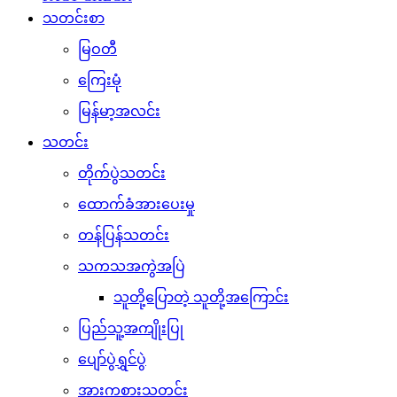
သတင်းစာ
မြဝတီ
ကြေးမုံ
မြန်မာ့အလင်း
သတင်း
တိုက်ပွဲသတင်း
ထောက်ခံအားပေးမှု
တန်ပြန်သတင်း
သကသအကွဲအပြဲ
သူတို့ပြောတဲ့ သူတို့အကြောင်း
ပြည်သူ့အကျိုးပြု
ပျော်ပွဲရွှင်ပွဲ
အားကစားသတင်း