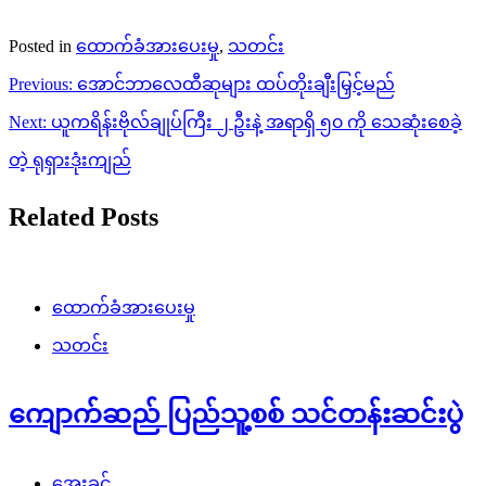
Posted in
ထောက်ခံအားပေးမှု
,
သတင်း
Post
Previous:
အောင်ဘာလေထီဆုများ ထပ်တိုးချီးမြှင့်မည်
navigation
Next:
ယူကရိန်းဗိုလ်ချုပ်ကြီး ၂ ဦးနဲ့ အရာရှိ ၅၀ ကို သေဆုံးစေခဲ့
တဲ့ ရုရှားဒုံးကျည်
Related Posts
ထောက်ခံအားပေးမှု
သတင်း
ကျောက်ဆည် ပြည်သူ့စစ် သင်တန်းဆင်းပွဲ
အေးခင်