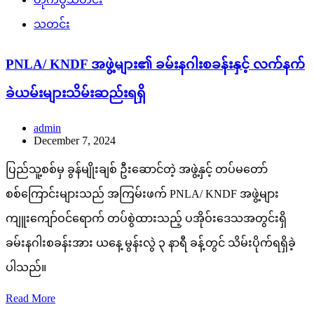
သတင်း
PNLA/ KNDF အဖွဲ့များ၏ ခမ်းနဂါးစခန်းနှင့် လက်နက်
ခဲယမ်းများသိမ်းဆည်းရရှိ
admin
December 7, 2024
ပြည်သူ့စစ်မှ ခွန်မျိုးချစ် ဦးဆောင်တဲ့ အဖွဲ့နှင့် တပ်မတော်
စစ်ကြောင်းများသည် အကြမ်းဖက် PNLA/ KNDF အဖွဲ့များ
ကျူးကျော်ဝင်ရောက် တပ်စွဲထားသည့် ပအိုဝ်းဒေသအတွင်းရှိ
ခမ်းနဂါးစခန်းအား ယနေ့ မွန်းလွဲ ၃ နာရီ ခန့်တွင် သိမ်းပိုက်ရရှိခဲ့
ပါသည်။
Read More