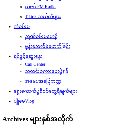
သဇင် FM Radio
Tiktok ဆယ်လီများ
ကံစမ်းမဲ
ဉာဏ်စမ်းပဟေဠိ
ဖုန်းဘေလ်မဲဖောက်ခြင်း
ရင်ဖွင့်ဆွေးနွေး
Call Center
သတင်းစကားပေးပို့ရန်
အမေး/အဖြေကဏ္ဍ
ရွေးကောက်ပွဲစိစစ်တွေ့ရှိချက်များ
ပျိုမေVlog
Archives များနှစ်အလိုက်