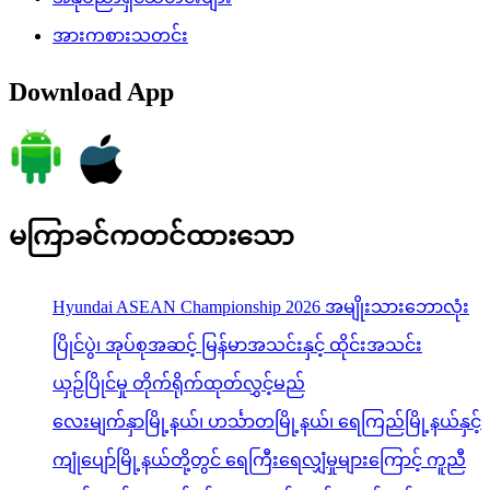
အားကစားသတင်း
Download App
မကြာခင်ကတင်ထားသော
Hyundai ASEAN Championship 2026 အမျိုးသားဘောလုံး
ပြိုင်ပွဲ၊ အုပ်စုအဆင့် မြန်မာအသင်းနှင့် ထိုင်းအသင်း
ယှဉ်ပြိုင်မှု တိုက်ရိုက်ထုတ်လွှင့်မည်
လေးမျက်နှာမြို့နယ်၊ ဟင်္သာတမြို့နယ်၊ ရေကြည်မြို့နယ်နှင့်
ကျုံပျော်မြို့နယ်တို့တွင် ရေကြီးရေလျှံမှုများကြောင့် ကူညီ