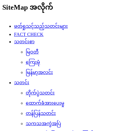
SiteMap အလိုက်
ဖတ်ရှုသင့်သည့်သတင်းများ
FACT CHECK
သတင်းစာ
မြဝတီ
ကြေးမုံ
မြန်မာ့အလင်း
သတင်း
တိုက်ပွဲသတင်း
ထောက်ခံအားပေးမှု
တန်ပြန်သတင်း
သကသအကွဲအပြဲ