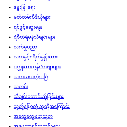
မွေးမြူရေး
မှတ်တမ်းဗီဒီယိုများ
ရင်ဖွင့်ဆွေးနွေး
ရဲစိတ်ရဲမန်သီချင်းများ
လက်မှုပညာ
လစာနှင့်စရိတ်နှုန်းထား
ဝတ္ထု/ကာတွန်း/ကဗျာများ
သကသအကွဲအပြဲ
သတင်း
သီချင်းတောင်းဆိုခြင်းများ
သူတို့ပြောတဲ့ သူတို့အကြောင်း
အထွေထွေဗဟုသုတ
အနုပညာရှင်သတင်းများ