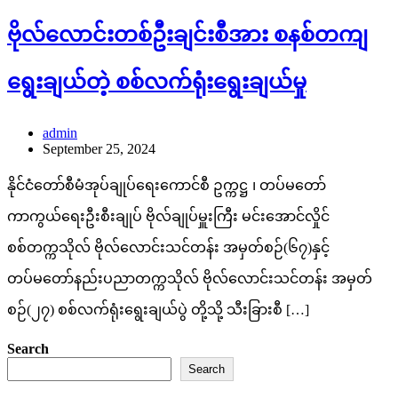
ဗိုလ်လောင်းတစ်ဦးချင်းစီအား စနစ်တကျ
ရွေးချယ်တဲ့ စစ်လက်ရုံးရွေးချယ်မှု
admin
September 25, 2024
နိုင်ငံတော်စီမံအုပ်ချုပ်ရေးကောင်စီ ဥက္ကဋ္ဌ ၊ တပ်မတော်
ကာကွယ်ရေးဦးစီးချုပ် ဗိုလ်ချုပ်မှူးကြီး မင်းအောင်လှိုင်
စစ်တက္ကသိုလ် ဗိုလ်လောင်းသင်တန်း အမှတ်စဉ်(၆၇)နှင့်
တပ်မတော်နည်းပညာတက္ကသိုလ် ဗိုလ်လောင်းသင်တန်း အမှတ်
စဉ်(၂၇) စစ်လက်ရုံးရွေးချယ်ပွဲ တို့သို့ သီးခြားစီ […]
Search
Search