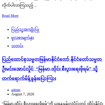
လိုက်ပါလာကြသည့်…
Read More
ပြည်သူ့အကျိုးပြု
မူလစာမျက်နှာ
သတင်း
ပြည်ထောင်စုသမ္မတမြန်မာနိုင်ငံတော် နိုင်ငံတော်သမ္မတ
ဦးမင်းအောင်လှိုင် “မြန်မာ-ထိုင်း စီးပွားရေးဖိုရမ်” သို့
တက်ရောက်မိန့်ခွန်းပြောကြား
admin
August 7, 2026
“မြန်မာ-ထိုင်း စီးပွားရေးဖိုရမ်”ကို ယနေ့မွန်းလွဲပိုင်းတွင် ထိုင်းနိုင်ငံ၊