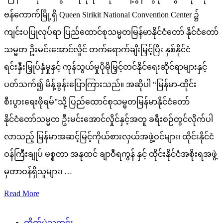
ဗန်ကောက်မြို့ရှိ Queen Sirikit National Convention Center ၌
ကျင်းပပြုလုပ်ရာ ပြည်ထောင်စုသမ္မတမြန်မာနိုင်ငံတော် နိုင်ငံတော်
သမ္မတ ဦးမင်းအောင်လှိုင် တက်ရောက်ချီးမြှင့်ပြီး နှစ်နိုင်ငံ
ရင်းနှီးမြှုပ်နှံမှုနှင့် ကုန်သွယ်မှုပိုမိုမြှင့်တင်နိုင်ရေးဆိုင်ရာများနှင့်
ပတ်သက်၍ မိန့်ခွန်းပြောကြားသည်။ အဆိုပါ “မြန်မာ-ထိုင်း
စီးပွားရေးဖိုရမ်”သို့ ပြည်ထောင်စုသမ္မတမြန်မာနိုင်ငံတော်
နိုင်ငံတော်သမ္မတ ဦးမင်းအောင်လှိုင်နှင့်အတူ ခရီးစဉ်တွင်လိုက်ပါ
လာသည့် မြန်မာအဆင့်မြင့်ကိုယ်စားလှယ်အဖွဲ့ဝင်များ၊ ထိုင်းနိုင်ငံ
ဝန်ကြီးချုပ် မစ္စတာ အနုထင် ချာဝီရကွန် နှင့် ထိုင်းနိုင်ငံအစိုးရအဖွဲ့
မှတာဝန်ရှိသူများ၊ …
Read More
တိုက်ပွဲသတင်း