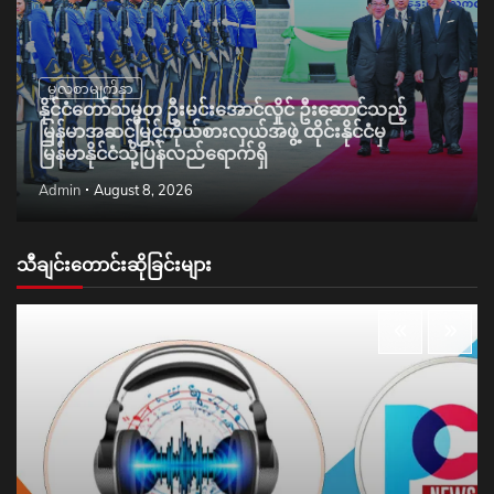
မူလစာမျက်နှာ
နိုင်ငံတော်သမ္မတ ဦးမင်းအောင်လှိုင် ဦးဆောင်သည့်
မြန်မာအဆင့်မြင့်ကိုယ်စားလှယ်အဖွဲ့ ထိုင်းနိုင်ငံမှ
မြန်မာနိုင်ငံသို့ပြန်လည်ရောက်ရှိ
Admin
August 8, 2026
သီချင်းတောင်းဆိုခြင်းများ