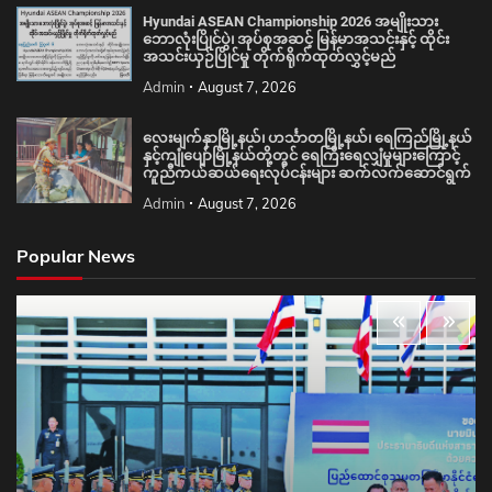
Hyundai ASEAN Championship 2026 အမျိုးသား
ဘောလုံးပြိုင်ပွဲ၊ အုပ်စုအဆင့် မြန်မာအသင်းနှင့် ထိုင်း
အသင်းယှဉ်ပြိုင်မှု တိုက်ရိုက်ထုတ်လွှင့်မည်
Admin
August 7, 2026
လေးမျက်နှာမြို့နယ်၊ ဟင်္သာတမြို့နယ်၊ ရေကြည်မြို့နယ်
နှင့်ကျုံပျော်မြို့နယ်တို့တွင် ရေကြီးရေလျှံမှုများကြောင့်
ကူညီကယ်ဆယ်ရေးလုပ်ငန်းများ ဆက်လက်ဆောင်ရွက်
Admin
August 7, 2026
Popular News