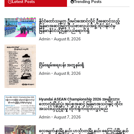
Latest Posts
Trending Posts
နိုင်ငံတော်သမ္မတ ဦးမင်းအောင်လှိုင် ဦးဆောင်သည့်
မြန်မာအဆင့်မြင့်ကိုယ်စားလှယ်အဖွဲ့ ထိုင်းနိုင်ငံမှ
မြန်မာနိုင်ငံသို့ပြန်လည်ရောက်ရှိ
Admin
August 8, 2026
ငြိမ်းချမ်းရေးပန်း အတူနမ်းစို့
Admin
August 8, 2026
Hyundai ASEAN Championship 2026 အမျိုးသား
ဘောလုံးပြိုင်ပွဲ၊ အုပ်စုအဆင့် မြန်မာအသင်းနှင့် ထိုင်း
အသင်းယှဉ်ပြိုင်မှု တိုက်ရိုက်ထုတ်လွှင့်မည်
Admin
August 7, 2026
လေးမျက်နှာမြို့နယ်၊ ဟင်္သာတမြို့နယ်၊ ရေကြည်မြို့နယ်