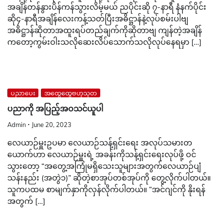
အချိန်တန်နွားပိန်ကန်သွားလိမ့်မယ် ညပိုင်းဆို ၇-နာရီ နံနက်ပိုင်း
ဆို၄-နာရီအချိန်လေးကန့်သတ်ပြီးအဓိဋ္ဌာန်နဲ့လုပ်စမ်းပါဗျ
အဓိဋ္ဌာန်ဆိုတာအထူးရပ်တည်ချက်ကိုဆိုတာဗျ ကျန်တဲ့အချိန်
ကတော့ကွမ်းဝါးသလိုဆေးလိပ်သောက်သလိုလုပ်နေရမှာ […]
ပညာပေး
အထွေထွေဗဟုသုတ
ပညာကို အပြည့်အဝသင်ယူပါ
Admin
June 20, 2023
လေယာဉ်မှူးဥပမာ လေယာဉ်သန့်ရှင်းရေး အလုပ်သမားတ
ယောက်ဟာ လေယာဉ်မှူးရဲ့ အခန်းကိုသန့်ရှင်းရေးလုပ်ဖို့ ဝင်
သွားတော့ “အတွေ့အကြုံမရှိသေးသူများအတွက်လေယာဉ်ပျံ
သန်းနည်း (အတွဲ၁)” ဆိုတဲ့စာအုပ်တစ်အုပ်ကို တွေ့လိုက်ပါတယ်။
သူကပထမ စာမျက်နှာကိုလှန်လိုက်ပါတယ်။ ”အင်ဂျင်ကို နိုးရန်
အတွက် […]