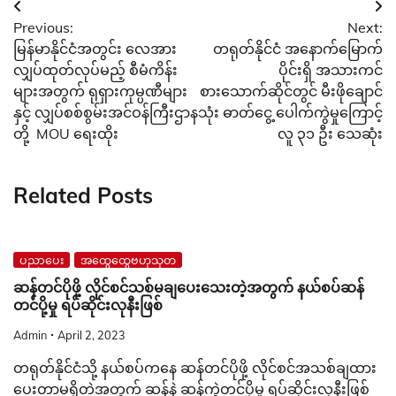
Post
Previous:
Next:
navigation
မြန်မာနိုင်ငံအတွင်း လေအား
တရုတ်နိုင်ငံ အနောက်မြောက်
လျှပ်ထုတ်လုပ်မည့် စီမံကိန်း
ပိုင်းရှိ အသားကင်
များအတွက် ရုရှားကုမ္ပဏီများ
စားသောက်ဆိုင်တွင် မီးဖိုချောင်
နှင့် လျှပ်စစ်စွမ်းအင်ဝန်ကြီးဌာန
သုံး ဓာတ်ငွေ့ ပေါက်ကွဲမှုကြောင့်
တို့ MOU ရေးထိုး
လူ ၃၁ ဦး သေဆုံး
Related Posts
ပညာပေး
အထွေထွေဗဟုသုတ
ဆန်တင်ပိုဖို့ လိုင်စင်သစ်မချပေးသေးတဲ့အတွက် နယ်စပ်ဆန်
တင်ပို့မှု ရပ်ဆိုင်းလုနီးဖြစ်
Admin
April 2, 2023
တရုတ်နိုင်ငံသို့ နယ်စပ်ကနေ ဆန်တင်ပိုဖို့ လိုင်စင်အသစ်ချထား
ပေးတာမရှိတဲ့အတွက် ဆန်နဲ့ ဆန်ကွဲတင်ပို့မှု ရပ်ဆိုင်းလုနီးဖြစ်