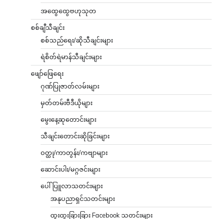
အထွေထွေဗဟုသုတ
စစ်ချီသီချင်း
စစ်သည်ရေး/ဆိုသီချင်းများ
ရဲစိတ်ရဲမာန်သီချင်းများ
ဖျော်ဖြေရေး
ဂုဏ်ပြုဇာတ်လမ်းများ
မှတ်တမ်းဗီဒီယိုများ
မွေးနေ့ဆုတောင်းများ
သီချင်းတောင်းဆိုခြင်းများ
ဝတ္ထု/ကာတွန်း/ကဗျာများ
ဆောင်းပါး/မဂ္ဂဇင်းများ
ပေါ်ပြူလာသတင်းများ
အနုပညာရှင်သတင်းများ
ထူးထူးခြားခြား Facebook သတင်းများ