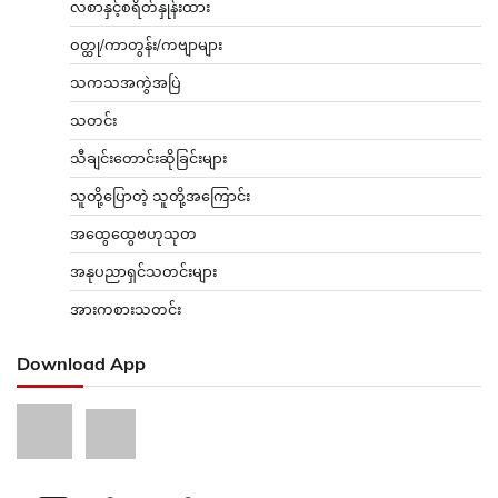
လစာနှင့်စရိတ်နှုန်းထား
ဝတ္ထု/ကာတွန်း/ကဗျာများ
သကသအကွဲအပြဲ
သတင်း
သီချင်းတောင်းဆိုခြင်းများ
သူတို့ပြောတဲ့ သူတို့အကြောင်း
အထွေထွေဗဟုသုတ
အနုပညာရှင်သတင်းများ
အားကစားသတင်း
Download App