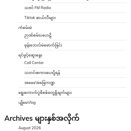
သဇင် FM Radio
Tiktok ဆယ်လီများ
ကံစမ်းမဲ
ဉာဏ်စမ်းပဟေဠိ
ဖုန်းဘေလ်မဲဖောက်ခြင်း
ရင်ဖွင့်ဆွေးနွေး
Call Center
သတင်းစကားပေးပို့ရန်
အမေး/အဖြေကဏ္ဍ
ရွေးကောက်ပွဲစိစစ်တွေ့ရှိချက်များ
ပျိုမေVlog
Archives များနှစ်အလိုက်
August 2026