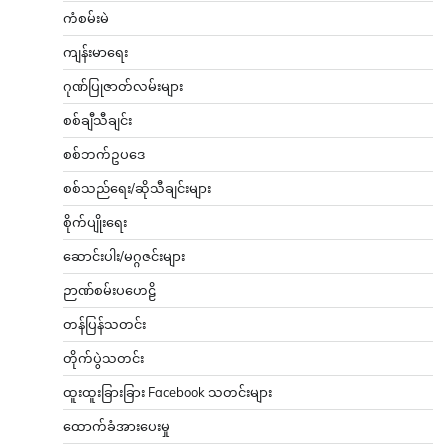
ကံစမ်းမဲ
ကျန်းမာရေး
ဂုဏ်ပြုဇာတ်လမ်းများ
စစ်ချီသီချင်း
စစ်ဘက်ဥပဒေ
စစ်သည်ရေး/ဆိုသီချင်းများ
စိုက်ပျိုးရေး
ဆောင်းပါး/မဂ္ဂဇင်းများ
ဉာဏ်စမ်းပဟေဠိ
တန်ပြန်သတင်း
တိုက်ပွဲသတင်း
ထူးထူးခြားခြား Facebook သတင်းများ
ထောက်ခံအားပေးမှု