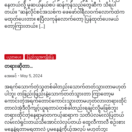
နေတယ်လို့ မူဆယ်နယ်စပ် ဆန်ကုန်သည်တွေဆီက သိရပါ
တယ်။ “ဆန်လိုင်စင်အသစ်က ဖေဖော်ဝါရီလဝက်လောက်ထဲက
မထုတ်ပေးတာ။ ဧပြီလကုန်လောက်တော့ ပြန်ထုတ်ပေးမယ်
တော့ကြားတယ်။ […]
ပညာပေး
ပြည်သူ့အကျိုးပြု
တရားဆိုတာ…
အေးခင်
May 5, 2024
အရက်သောက်တဲ့သူတစ်ခါတည်းသောက်တတ်သွားတာမဟုတ်
ပါဘူး တဖြည်းဖြည်းနဲ့သောက်တတ်သွားတာ ကြာတော့မ
ကောင်းတဲ့အရက်တောင်ကောင်းသွားတာမဟုတ်လားတရားထိုင်
တာလဲအဲ့ဒီလိုကျင့်ယူရတာပဲတစ်ခါတည်းရချင်လို့မဖြစ်ဘူး
တရားထိုင်တဲ့နေရာမှာတကယ့်ဆရာက သတိပဲလမ်းလဲပြတယ်
လမ်းလဲရှင်းတယ်သိအောင်လဲလုပ်တယ် ထွေလီကာလီ စဉ်းစား
မနေနဲ့ရတာမရတာလဲ ပူမနေနဲ့ကိုယ့်အလုပ် မဟုတ်ဘူး