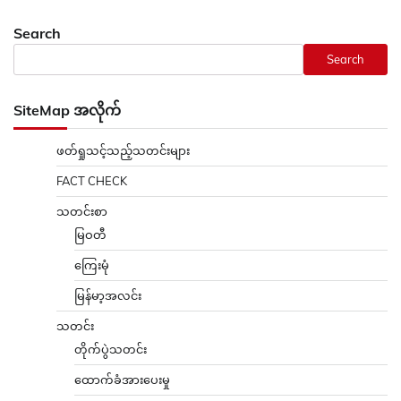
Search
Search
SiteMap အလိုက်
ဖတ်ရှုသင့်သည့်သတင်းများ
FACT CHECK
သတင်းစာ
မြဝတီ
ကြေးမုံ
မြန်မာ့အလင်း
သတင်း
တိုက်ပွဲသတင်း
ထောက်ခံအားပေးမှု