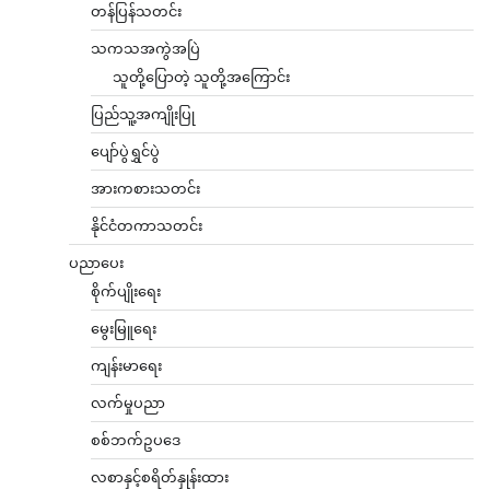
တန်ပြန်သတင်း
သကသအကွဲအပြဲ
သူတို့ပြောတဲ့ သူတို့အကြောင်း
ပြည်သူ့အကျိုးပြု
ပျော်ပွဲရွှင်ပွဲ
အားကစားသတင်း
နိုင်ငံတကာသတင်း
ပညာပေး
စိုက်ပျိုးရေး
မွေးမြူရေး
ကျန်းမာရေး
လက်မှုပညာ
စစ်ဘက်ဥပဒေ
လစာနှင့်စရိတ်နှုန်းထား