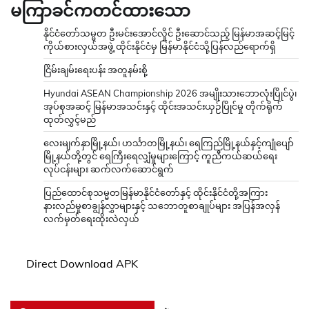
မကြာခင်ကတင်ထားသော
နိုင်ငံတော်သမ္မတ ဦးမင်းအောင်လှိုင် ဦးဆောင်သည့် မြန်မာအဆင့်မြင့်
ကိုယ်စားလှယ်အဖွဲ့ ထိုင်းနိုင်ငံမှ မြန်မာနိုင်ငံသို့ပြန်လည်ရောက်ရှိ
ငြိမ်းချမ်းရေးပန်း အတူနမ်းစို့
Hyundai ASEAN Championship 2026 အမျိုးသားဘောလုံးပြိုင်ပွဲ၊
အုပ်စုအဆင့် မြန်မာအသင်းနှင့် ထိုင်းအသင်းယှဉ်ပြိုင်မှု တိုက်ရိုက်
ထုတ်လွှင့်မည်
လေးမျက်နှာမြို့နယ်၊ ဟင်္သာတမြို့နယ်၊ ရေကြည်မြို့နယ်နှင့်ကျုံပျော်
မြို့နယ်တို့တွင် ရေကြီးရေလျှံမှုများကြောင့် ကူညီကယ်ဆယ်ရေး
လုပ်ငန်းများ ဆက်လက်ဆောင်ရွက်
ပြည်ထောင်စုသမ္မတမြန်မာနိုင်ငံတော်နှင့် ထိုင်းနိုင်ငံတို့အကြား
နားလည်မှုစာချွန်လွှာများနှင့် သဘောတူစာချုပ်များ အပြန်အလှန်
လက်မှတ်ရေးထိုးလဲလှယ်
Direct Download APK