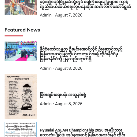
နှင့်ကျုံပျော်မြို့နယ်တို့တွင် ရေကြီးရေလျှံမှုများကြောင့်
ကူညီကယ်ဆယ်ရေးလုပ်ငန်းများ ဆက်လက်ဆောင်ရွက်
Admin
August 7, 2026
Featured News
နိုင်ငံတော်သမ္မတ ဦးမင်းအောင်လှိုင် ဦးဆောင်သည့်
မြန်မာအဆင့်မြင့်ကိုယ်စားလှယ်အဖွဲ့ ထိုင်းနိုင်ငံမှ
မြန်မာနိုင်ငံသို့ပြန်လည်ရောက်ရှိ
Admin
August 8, 2026
ငြိမ်းချမ်းရေးပန်း အတူနမ်းစို့
Admin
August 8, 2026
Hyundai ASEAN Championship 2026 အမျိုးသား
ဘောလုံးပြိုင်ပွဲ၊ အုပ်စုအဆင့် မြန်မာအသင်းနှင့် ထိုင်း