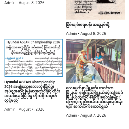
Admin
August 8, 2026
ငြိမ်းချမ်းရေးပန်း အတူနမ်းစို့
Admin
August 8, 2026
Hyundai ASEAN Championship
2026 အမျိုးသားဘောလုံးပြိုင်ပွဲ၊
လေးမျက်နှာမြို့နယ်၊ ဟင်္သာတ
အုပ်စုအဆင့် မြန်မာအသင်းနှင့် ထိုင်း
မြို့နယ်၊ ရေကြည်မြို့နယ်နှင့်ကျုံပျော်
အသင်းယှဉ်ပြိုင်မှု တိုက်ရိုက်ထုတ်
မြို့နယ်တို့တွင် ရေကြီးရေလျှံမှုများ
လွှင့်မည်
ကြောင့် ကူညီကယ်ဆယ်ရေးလုပ်ငန်း
များ ဆက်လက်ဆောင်ရွက်
Admin
August 7, 2026
Admin
August 7, 2026