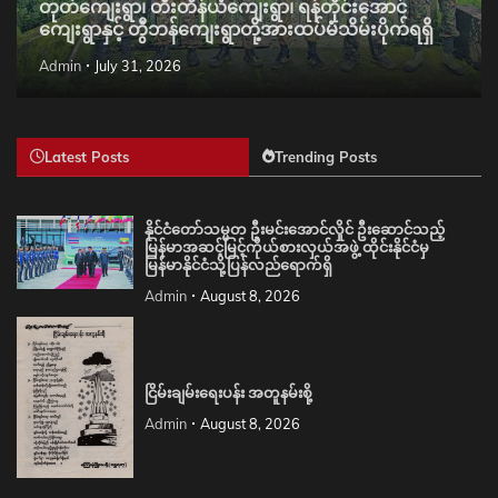
တုတ်ကျေးရွာ၊ တီးတိန်ယံကျေးရွာ၊ ရန်တိုင်းအောင်
ကျေးရွာနှင့် တွီဘန်ကျေးရွာတို့အားထပ်မံသိမ်းပိုက်ရရှိ
Admin
July 31, 2026
Latest Posts
Trending Posts
နိုင်ငံတော်သမ္မတ ဦးမင်းအောင်လှိုင် ဦးဆောင်သည့်
မြန်မာအဆင့်မြင့်ကိုယ်စားလှယ်အဖွဲ့ ထိုင်းနိုင်ငံမှ
မြန်မာနိုင်ငံသို့ပြန်လည်ရောက်ရှိ
Admin
August 8, 2026
ငြိမ်းချမ်းရေးပန်း အတူနမ်းစို့
Admin
August 8, 2026