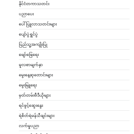
နိုင်ငံတကာသတင်း
ပညာပေး
ပေါ်ပြူလာသတင်းများ
ပျော်ပွဲရွှင်ပွဲ
ပြည်သူ့အကျိုးပြု
ဖျော်ဖြေရေး
မူလစာမျက်နှာ
မွေးနေ့ဆုတောင်းများ
မွေးမြူရေး
မှတ်တမ်းဗီဒီယိုများ
ရင်ဖွင့်ဆွေးနွေး
ရဲစိတ်ရဲမန်သီချင်းများ
လက်မှုပညာ