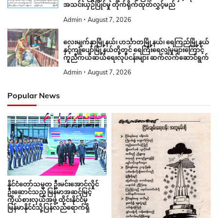
အသင်းယှဉ်ပြိုင်မှု တိုက်ရိုက်ထုတ်လွှင့်မည်
Admin
August 7, 2026
လေးမျက်နှာမြို့နယ်၊ ဟင်္သာတမြို့နယ်၊ ရေကြည်မြို့နယ်
နှင့်ကျုံပျော်မြို့နယ်တို့တွင် ရေကြီးရေလျှံမှုများကြောင့်
ကူညီကယ်ဆယ်ရေးလုပ်ငန်းများ ဆက်လက်ဆောင်ရွက်
Admin
August 7, 2026
Popular News
နိုင်ငံတော်သမ္မတ ဦးမင်းအောင်လှိုင်
ဦးဆောင်သည့် မြန်မာအဆင့်မြင့်
ကိုယ်စားလှယ်အဖွဲ့ ထိုင်းနိုင်ငံမှ
မြန်မာနိုင်ငံသို့ပြန်လည်ရောက်ရှိ