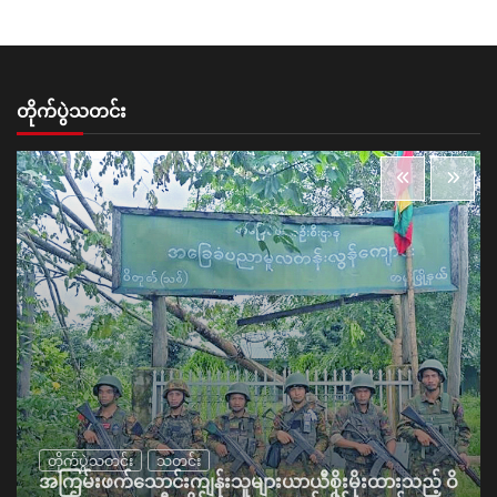
တိုက်ပွဲသတင်း
တိုက်ပွဲသတင်း
သတင်း
အကြမ်းဖက်သောင်းကျန်းသူများယာယီစိုးမိုးထားသည့် ဝိ