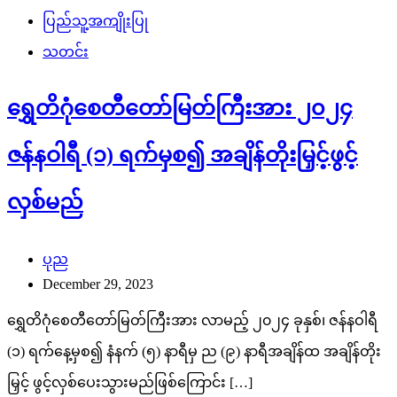
ပြည်သူ့အကျိုးပြု
သတင်း
ရွှေတိဂုံစေတီတော်မြတ်ကြီးအား ၂၀၂၄
ဇန်နဝါရီ (၁) ရက်မှစ၍ အချိန်တိုးမြှင့်ဖွင့်
လှစ်မည်
ပုည
December 29, 2023
ရွှေတိဂုံစေတီတော်မြတ်ကြီးအား လာမည့် ၂၀၂၄ ခုနှစ်၊ ဇန်နဝါရီ
(၁) ရက်နေ့မှစ၍ နံနက် (၅) နာရီမှ ည (၉) နာရီအချိန်ထ အချိန်တိုး
မြှင့် ဖွင့်လှစ်ပေးသွားမည်ဖြစ်ကြောင်း […]