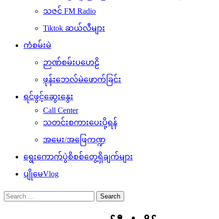
သဇင် FM Radio
Tiktok ဆယ်လီများ
ကံစမ်းမဲ
ဉာဏ်စမ်းပဟေဠိ
ဖုန်းဘေလ်မဲဖောက်ခြင်း
ရင်ဖွင့်ဆွေးနွေး
Call Center
သတင်းစကားပေးပို့ရန်
အမေး/အဖြေကဏ္ဍ
ရွေးကောက်ပွဲစိစစ်တွေ့ရှိချက်များ
ပျိုမေVlog
Search
for: