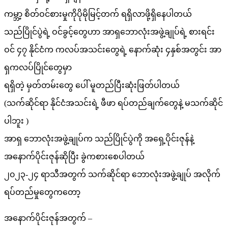
ကမ္ဘာ့ စိတ်ဝင်စားမှုကိုပိုမိုမြင့်တက် ရရှိလာဖို့ရှိနေပါတယ်
သည်ပြိုင်ပွဲရဲ့ ဝင်ခွင့်တွေဟာ အာရှဘောလုံးအဖွဲ့ချုပ်ရဲ့ စားရင်း
ဝင် ၄၇ နိုင်ငံက ကလပ်အသင်းတွေရဲ့ နောက်ဆုံး ၄နှစ်အတွင်း အာ
ရှကလပ်ပြိုင်တွေမှာ
ရရှိတဲ့ မှတ်တမ်းတွေ ပေါ် မူတည်ပြီးဆုံးဖြတ်ပါတယ်
(သက်ဆိုင်ရာ နိုင်ငံအသင်းရဲ့ ဖီဖာ ရပ်တည်ချက်တွေနဲ့ မသက်ဆိုင်
ပါဘူး )
အာရှ ဘောလုံးအဖွဲ့ချုပ်က သည်ပြိုင်ပွဲကို အရှေ့ပိုင်းဇုန်နဲ့
အနောက်ပိုင်းဇုန်ဆိုပြီး ခွဲကစားစေပါတယ်
၂၀၂၃-၂၄ ရာသီအတွက် သက်ဆိုင်ရာ ဘောလုံးအဖွဲ့ချုပ် အလိုက်
ရပ်တည်မှုတွေကတော့
အနောက်ပိုင်းဇုန်အတွက် –