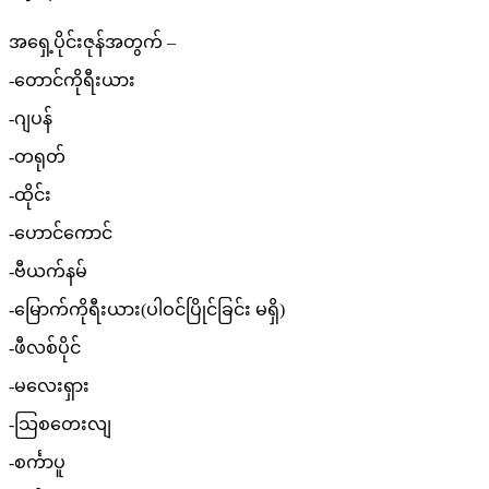
အရှေ့ပိုင်းဇုန်အတွက် –
-တောင်ကိုရီးယား
-ဂျပန်
-တရုတ်
-ထိုင်း
-ဟောင်ကောင်
-ဗီယက်နမ်
-မြောက်ကိုရီးယား(ပါဝင်ပြိုင်ခြင်း မရှိ)
-ဖီလစ်ပိုင်
-မလေးရှား
-သြစတေးလျ
-စင်္ကာပူ