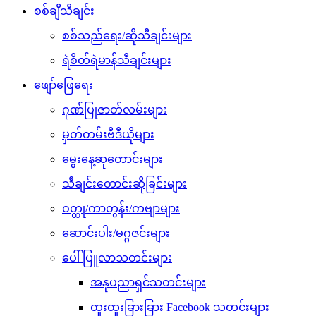
စစ်ချီသီချင်း
စစ်သည်ရေး/ဆိုသီချင်းများ
ရဲစိတ်ရဲမာန်သီချင်းများ
ဖျော်ဖြေရေး
ဂုဏ်ပြုဇာတ်လမ်းများ
မှတ်တမ်းဗီဒီယိုများ
မွေးနေ့ဆုတောင်းများ
သီချင်းတောင်းဆိုခြင်းများ
ဝတ္ထု/ကာတွန်း/ကဗျာများ
ဆောင်းပါး/မဂ္ဂဇင်းများ
ပေါ်ပြူလာသတင်းများ
အနုပညာရှင်သတင်းများ
ထူးထူးခြားခြား Facebook သတင်းများ