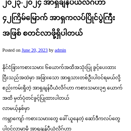
၂၀၂၃-၂၀၂၄ အာရှချန်ပီယံလိဂ်ဟာ
၄၂ကြိမ်မြောက် အာရှကလပ်ပြိုင်ပွဲကြီး
အဖြစ် စတင်လာဖို့ရှိပါတယ်
Posted on
June 20, 2023
by
admin
နိုင်ငံခြားကစားသမား ၆ယောက်အထိအသုံးပြု ခွင့်ပေးထား
ပြီးသည်အထဲမှာ အခြားသော အာရှသားတစ်ဦးပါဝင်ရမယ်လို့
စည်းကမ်းရှိတဲ့ အာရှချန်ပီယံလိဂ်ဟာ ကစားသမား၃၅ ယောက်
အထိ မှတ်ပုံတင်ခွင့်ပြုထားပါတယ်
လာမယ့်နှစ်မှာ
ကမ္ဘာကျော် ကစားသမားတွေ ခေါ် ယူနေတဲ့ ဆော်ဒီကလပ်တွေ
ပါဝင်လာမှာမို့ အာရှချန်ပီယံလိဂ်ဟာ