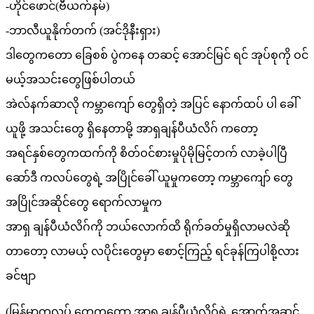
-ဟိုင်ဖောင်(ဗီယက်နမ်)
-ဘာလီယူနိုက်တက် (အင်ဒိုနီးရှား)
ဒါတွေကတော ခြေစစ် ပွဲကနေ တဆင့် အောင်မြင် ရင် အုပ်စုကို ဝင်
မယ့်အသင်းတွေဖြစ်ပါတယ်
အဲလ်နက်ဆာလို ကမ္ဘာကျော် တွေရှိတဲ့ အပြင် နောက်ထပ် ပါ ခေါ်
ယူဖို့ အသင်းတွေ ရှိနေတာမို့ အာရှချန်ပီယံလိဂ် ကတော့
အရင်နှစ်တွေကထက်ကို စိတ်ဝင်စားမှုပိုမိုမြင့်တက် လာခဲ့ပါပြီ
ဆော်ဒီ ကလပ်တွေရဲ့ အပြိုင်ခေါ် ယူမှုကတော့ ကမ္ဘာကျော် တွေ
အပြိုင်အဆိုင်တွေ ရောက်လာမှုက
အာရှ ချန်ပီယံလိဂ်ကို ဘယ်လောက်ထိ ရိုက်ခတ်မှုရှိလာမလဲဆို
တာတော့ လာမယ့် လပိုင်းတွေမှာ စောင့်ကြည့် ရင်ခုန်ကြပါစို့လား
ခင်ဗျာ
(မြန်မာကလပ် တွေကတော့ အာရှ ချန်ပီယံလိဂ်ရဲ့ အောက်အဆင့်