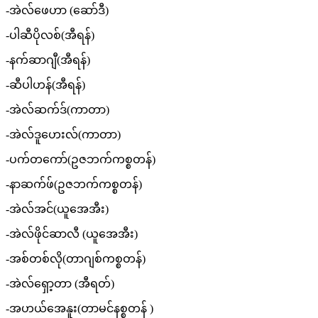
-အဲလ်ဖေဟာ (ဆော်ဒီ)
-ပါဆီပိုလစ်(အီရန်)
-နက်ဆာဂျီ(အီရန်)
-ဆီပါဟန်(အီရန်)
-အဲလ်ဆက်ဒ်(ကာတာ)
-အဲလ်ဒူဟေးလ်(ကာတာ)
-ပက်တကော်(ဥဇဘက်ကစ္စတန်)
-နာဆက်ဖ်(ဥဇဘက်ကစ္စတန်)
-အဲလ်အင်(ယူအေအီး)
-အဲလ်ဖိုင်ဆာလီ (ယူအေအီး)
-အစ်တစ်လို(တာဂျစ်ကစ္စတန်)
-အဲလ်ရှော့တာ (အီရတ်)
-အဟယ်အေနူး(တာမင်နစ္စတန် )