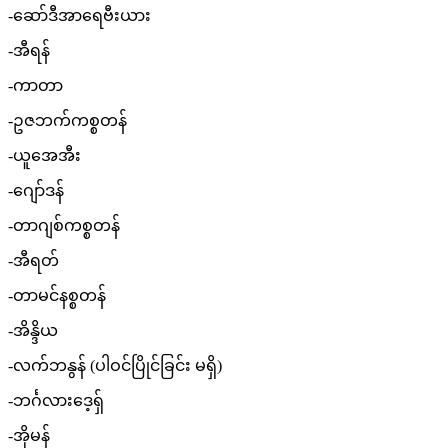
-ဆော်ဒီအာရေဗီးယား
-အီရန်
-ကာတာ
-ဥဇဘက်ကစ္စတန်
-ယူအေအီး
-ဂျော်ဒန်
-တာဂျစ်ကစ္စတန်
-အီရတ်
-တာမင်နစ္စတန်
-အိန္ဒိယ
-လက်ဘနွန် (ပါဝင်ပြိုင်ခြင်း မရှိ)
-ဘင်္ဂလားဒေ့ရှ်
-အိုမန်