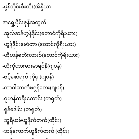
-မွန်ဘိုင်းစီးတီး(အိန္ဒိယ)
အရှေ့ပိုင်းဇုန်အတွက် –
-အူလ်ဆန်ဟွန်ဒိုင်း(တောင်ကိုရီးယား)
-ဟွန်ဒိုင်းမော်တာ (တောင်ကိုရီးယား)
-ဟိုဟန်စတီးလားစ်(တောင်ကိုရီးယား)
-ယိုကိုဟားမားမာရင်နို(ဂျပန်)
-ဗင့်ဖော်ရက် ကိုဖူ (ဂျပန်)
-ကာဝါဆာကီဖရွန်တေး(ဂျပန်)
-ဝူဟန်ထရီးတောင်း (တရုတ်)
-ရှန်ဒေါင်း (တရုတ်)
-ဘူရီယမ်ယူနိုက်တက်(ထိုင်း)
-ဘန်ကောက်ယူနိုက်တက် (ထိုင်း)