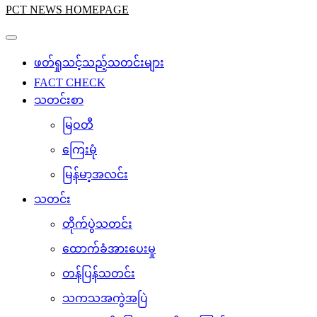
PCT NEWS HOMEPAGE
ဖတ်ရှုသင့်သည့်သတင်းများ
FACT CHECK
သတင်းစာ
မြဝတီ
ကြေးမုံ
မြန်မာ့အလင်း
သတင်း
တိုက်ပွဲသတင်း
ထောက်ခံအားပေးမှု
တန်ပြန်သတင်း
သကသအကွဲအပြဲ