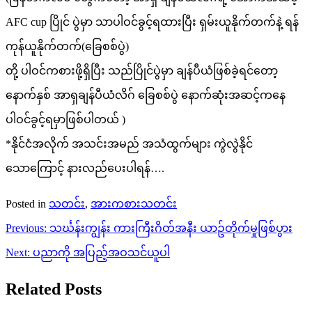
AFC cup ပြိုင် ပွဲမှာ သာပါဝင်ခွင့်ရထားပြီး ရှမ်းယူနိုက်တက်နဲ့ ရန်
ကုန်ယူနိုက်တက်(ခြေစစ်ပွဲ)
တို့ ပါဝင်ကစားဖို့ရှိပြီး သည်ပြိုင်ပွဲမှာ ချန်ပီယံဖြစ်ခဲ့ရင်တော့
နောက်နှစ် အာရှချန်ပီယံလိဂ် ခြေစစ်ပွဲ နောက်ဆုံးအဆင့်ကနေ
ပါဝင်ခွင့်ရမှာဖြစ်ပါတယ် )
*နိုင်ငံအလိုက် အသင်းအမည် အသံထွက်များ ကွဲလွဲနိုင်
သောကြောင့် နားလည်ပေးပါရန်….
Posted in
သတင်း
,
အားကစားသတင်း
Post
Previous:
သင်္ဃန်းကျွန်း ကားကြီးဂိတ်အနီး ယာဥ်တိုက်မှုဖြစ်ပွား
navigation
Next:
ပညာကို အပြည့်အဝသင်ယူပါ
Related Posts