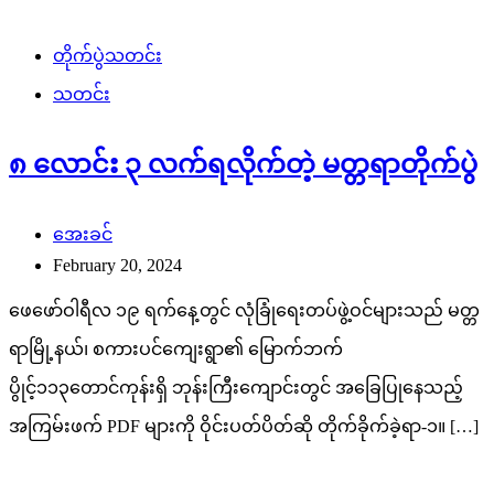
တိုက်ပွဲသတင်း
သတင်း
၈ လောင်း ၃ လက်ရလိုက်တဲ့ မတ္တရာတိုက်ပွဲ
အေးခင်
February 20, 2024
ဖေဖော်ဝါရီလ ၁၉ ရက်နေ့တွင် လုံခြုံရေးတပ်ဖွဲ့ဝင်များသည် မတ္တ
ရာမြို့နယ်၊ စကားပင်ကျေးရွာ၏ မြောက်ဘက်
ပွိုင့်၁၁၃တောင်ကုန်းရှိ ဘုန်းကြီးကျောင်းတွင် အ‌ခြေပြုနေသည့်
အကြမ်းဖက် PDF များကို ဝိုင်းပတ်ပိတ်ဆို တိုက်ခိုက်ခဲ့ရာ-၁။ […]