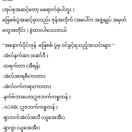
(အုပ်စုအဆင့်တော့ မရောက်ခဲ့ပါဘူး )
ခြေစစ်ပွဲအဆင့်မှာလည်း ဇုန်အလိုက် (အပေါ်က အဖွဲ့ချုပ် အမှတ်
တွေအတိုင်း ) ခွဲထားပါသေးတယ်
“အနောက်ပိုင်းဇုန် -ခြေစစ် ပွဲမှ ဝင်ခွင့်ရသည့်အသင်းများ “
-အဲလ်နက်ဆာ (ဆော်ဒီ )
-ထရက်တာ (အီရန်)
-အဲလ်အာရဗီ(ကာတာ)
-အဲလ်ဝက်ကရာ(ကာတာ)
-နက်ဗ်ဘာဟော(ဥဇဘက်ကစ္စတန် )
-AGMK (ဥဇဘက်ကစ္စတန် )
-ရှာဘက်အဲလ်အလီ (ယူအေအီး)
-ရှာဂျာ (ယူအေအီး)