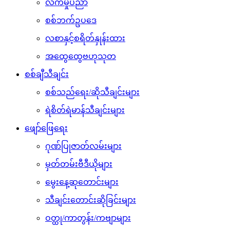
လက်မှုပညာ
စစ်ဘက်ဥပဒေ
လစာနှင့်စရိတ်နှုန်းထား
အထွေထွေဗဟုသုတ
စစ်ချီသီချင်း
စစ်သည်ရေး/ဆိုသီချင်းများ
ရဲစိတ်ရဲမာန်သီချင်းများ
ဖျော်ဖြေရေး
ဂုဏ်ပြုဇာတ်လမ်းများ
မှတ်တမ်းဗီဒီယိုများ
မွေးနေ့ဆုတောင်းများ
သီချင်းတောင်းဆိုခြင်းများ
ဝတ္ထု/ကာတွန်း/ကဗျာများ