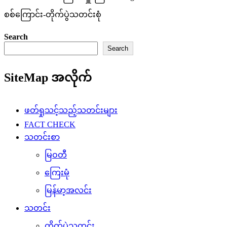
စစ်ကြောင်း-တိုက်ပွဲသတင်းစုံ
Search
Search
SiteMap အလိုက်
ဖတ်ရှုသင့်သည့်သတင်းများ
FACT CHECK
သတင်းစာ
မြဝတီ
ကြေးမုံ
မြန်မာ့အလင်း
သတင်း
တိုက်ပွဲသတင်း