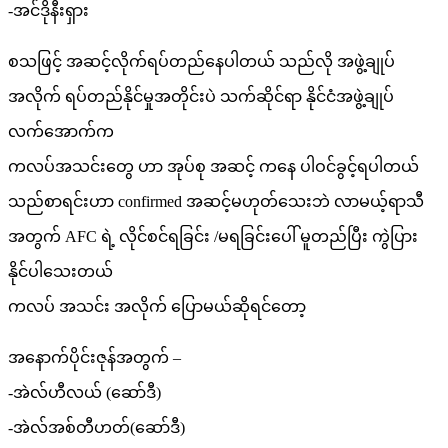
-အင်ဒိုနီးရှား
စသဖြင့် အဆင့်လိုက်ရပ်တည်နေပါတယ် သည်လို အဖွဲ့ချုပ်
အလိုက် ရပ်တည်နိုင်မှုအတိုင်းပဲ သက်ဆိုင်ရာ နိုင်ငံအဖွဲ့ချုပ်
လက်အောက်က
ကလပ်အသင်းတွေ ဟာ အုပ်စု အဆင့် ကနေ ပါဝင်ခွင့်ရပါတယ်
သည်စာရင်းဟာ confirmed အဆင့်မဟုတ်သေးဘဲ လာမယ့်ရာသီ
အတွက် AFC ရဲ့ လိုင်စင်ရခြင်း /မရခြင်းပေါ် မူတည်ပြီး ကွဲပြား
နိုင်ပါသေးတယ်
ကလပ် အသင်း အလိုက် ပြောမယ်ဆိုရင်တော့
အနောက်ပိုင်းဇုန်အတွက် –
-အဲလ်ဟီလယ် (ဆော်ဒီ)
-အဲလ်အစ်တီဟတ်(ဆော်ဒီ)