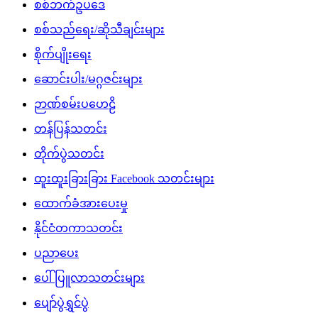
စစ်ဘက်ဥပဒေ
စစ်သည်ရေး/ဆိုသီချင်းများ
စိုက်ပျိုးရေး
ဆောင်းပါး/မဂ္ဂဇင်းများ
ဉာဏ်စမ်းပဟေဠိ
တန်ပြန်သတင်း
တိုက်ပွဲသတင်း
ထူးထူးခြားခြား Facebook သတင်းများ
ထောက်ခံအားပေးမှု
နိုင်ငံတကာသတင်း
ပညာပေး
ပေါ်ပြူလာသတင်းများ
ပျော်ပွဲရွှင်ပွဲ