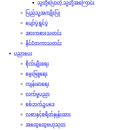
သူတို့ပြောတဲ့ သူတို့အကြောင်း
ပြည်သူ့အကျိုးပြု
ပျော်ပွဲရွှင်ပွဲ
အားကစားသတင်း
နိုင်ငံတကာသတင်း
ပညာပေး
စိုက်ပျိုးရေး
မွေးမြူရေး
ကျန်းမာရေး
လက်မှုပညာ
စစ်ဘက်ဥပဒေ
လစာနှင့်စရိတ်နှုန်းထား
အထွေထွေဗဟုသုတ