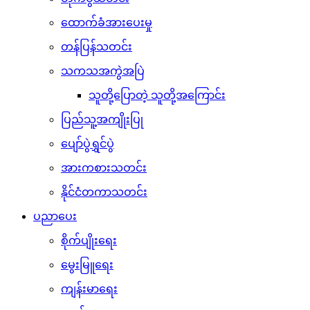
ထောက်ခံအားပေးမှု
တန်ပြန်သတင်း
သကသအကွဲအပြဲ
သူတို့ပြောတဲ့ သူတို့အကြောင်း
ပြည်သူ့အကျိုးပြု
ပျော်ပွဲရွှင်ပွဲ
အားကစားသတင်း
နိုင်ငံတကာသတင်း
ပညာပေး
စိုက်ပျိုးရေး
မွေးမြူရေး
ကျန်းမာရေး