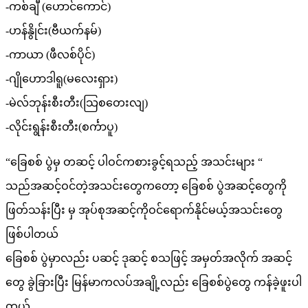
-ကစ်ချီ (ဟောင်ကောင်)
-ဟန်နွိုင်း(ဗီယက်နမ်)
-ကာယာ (ဖီလစ်ပိုင်)
-ဂျိုဟောဒါရူ(မလေးရှား)
-မဲလ်ဘုန်းစီးတီး(သြစတေးလျ)
-လိုင်းရွန်းစီးတီး(စင်္ကာပူ)
“ခြေစစ် ပွဲမှ တဆင့် ပါဝင်ကစားခွင့်ရသည့် အသင်းများ “
သည်အဆင့်ဝင်တဲ့အသင်းတွေကတော့ ခြေစစ် ပွဲအဆင့်တွေကို
ဖြတ်သန်းပြီး မှ အုပ်စုအဆင့်ကိုဝင်ရောက်နိုင်မယ့်အသင်းတွေ
ဖြစ်ပါတယ်
ခြေစစ် ပွဲမှာလည်း ပဆင့် ဒုဆင့် စသဖြင့် အမှတ်အလိုက် အဆင့်
တွေ ခွဲခြားပြီး မြန်မာကလပ်အချို့လည်း ခြေစစ်ပွဲတွေ ကန်ခဲ့ဖူးပါ
တယ်