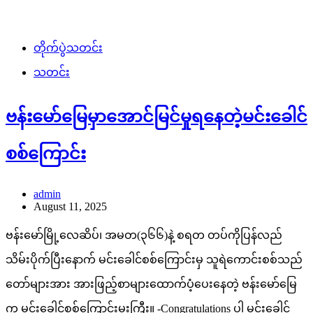
တိုက်ပွဲသတင်း
သတင်း
ဗန်းမော်မြေမှာအောင်မြင်မှု‌ရ‌နေတဲ့မင်းခေါင်
စစ်ကြောင်း
admin
August 11, 2025
ဗန်းမော်မြို့လေဆိပ်၊ အမတ(၃၆၆)နဲ့ စရတ တပ်ကိုပြန်လည်
သိမ်းပိုက်ပြီးနောက် မင်းခေါင်စစ်ကြောင်းမှ သူရဲကောင်းစစ်သည်
တော်များအား အားဖြည့်စာများထောက်ပံ့ပေးနေတဲ့ ဗန်းမော်မြေ
က မင်းခေါင်စစ်ကြောင်းမှူးကြီး။ -Congratulations ပါ မင်းခေါင်