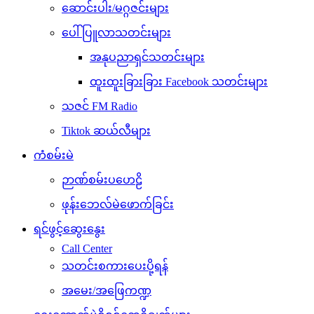
ဆောင်းပါး/မဂ္ဂဇင်းများ
ပေါ်ပြူလာသတင်းများ
အနုပညာရှင်သတင်းများ
ထူးထူးခြားခြား Facebook သတင်းများ
သဇင် FM Radio
Tiktok ဆယ်လီများ
ကံစမ်းမဲ
ဉာဏ်စမ်းပဟေဠိ
ဖုန်းဘေလ်မဲဖောက်ခြင်း
ရင်ဖွင့်ဆွေးနွေး
Call Center
သတင်းစကားပေးပို့ရန်
အမေး/အဖြေကဏ္ဍ