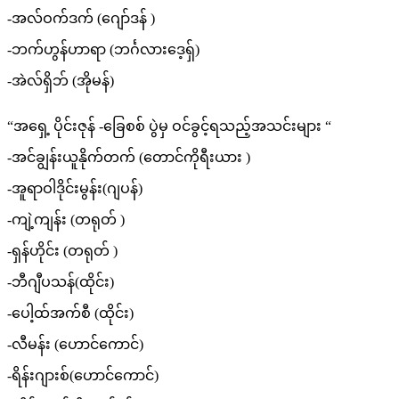
-အလ်ဝက်ဒက် (ဂျော်ဒန် )
-ဘက်ဟွန်ဟာရာ (ဘင်္ဂလားဒေ့ရှ်)
-အဲလ်ရှိဘ် (အိုမန်)
“အရှေ့ ပိုင်းဇုန် -ခြေစစ် ပွဲမှ ဝင်ခွင့်ရသည့်အသင်းများ “
-အင်ချွန်းယူနိုက်တက် (တောင်ကိုရီးယား )
-အူရာဝါဒိုင်းမွန်း(ဂျပန်)
-ကျဲ့ကျန်း (တရုတ် )
-ရှန်ဟိုင်း (တရုတ် )
-ဘီဂျီပသန်(ထိုင်း)
-ပေါ့ထ်အက်စီ (ထိုင်း)
-လီမန်း (ဟောင်ကောင်)
-ရိန်းဂျားစ်(ဟောင်ကောင်)