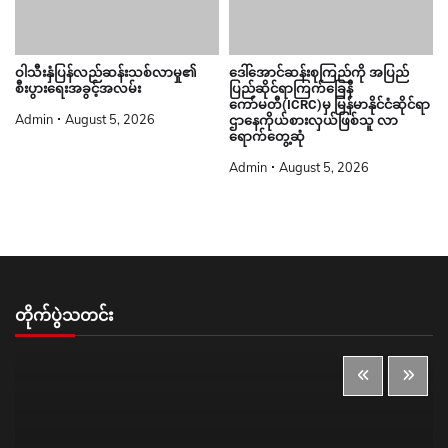
ဝါသီးနှံပြန်လည်ဆန်းသစ်လာမှု၏
ဒေါ်အောင်ဆန်းစုကြည်ကို အပြည်
စီးပွားရေးအခွင့်အလမ်း
ပြည်ဆိုင်ရာကြက်ခြေနီ
ကော်မတီ(ICRC)မှ မြန်မာနိုင်ငံဆိုင်ရာ
Admin
August 5, 2026
ဌာနေကိုယ်စားလှယ်ဖြစ်သူ လာ
ရောက်တွေ့ဆုံ
Admin
August 5, 2026
တိုက်ပွဲသတင်း