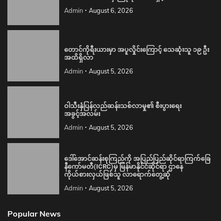
Admin
August 6, 2026
တောင်ကိုရီးယားမှာ အပူလှိုင်းကြောင့် သေဆုံးသူ ၁၉ ဦး
အထိရှိလာ
Admin
August 5, 2026
ဝါသီးနှံပြန်လည်ဆန်းသစ်လာမှု၏ စီးပွားရေး
အခွင့်အလမ်း
Admin
August 5, 2026
ဒေါ်အောင်ဆန်းစုကြည်ကို အပြည်ပြည်ဆိုင်ရာကြက်ခြေ
နီကော်မတီ(ICRC)မှ မြန်မာနိုင်ငံဆိုင်ရာ ဌာနေ
ကိုယ်စားလှယ်ဖြစ်သူ လာရောက်တွေ့ဆုံ
Admin
August 5, 2026
Popular News