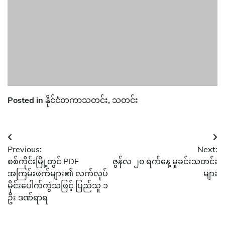
Posted in
နိုင်ငံတကာသတင်း
,
သတင်း
Post
Previous:
Next:
navigation
စစ်ကိုင်းမြို့တွင် PDF
ဇွန်လ ၂၀ ရက်နေ့ မှုခင်းသတင်း
အကြမ်းဖက်များ၏ လက်လုပ်
များ
မိုင်းပေါက်ကွဲသဖြင့် ပြည်သူ ၁
ဦး ဒဏ်ရာရ