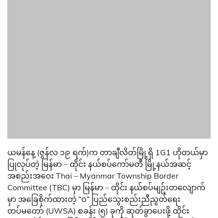
ယမန်နေ့ (ဇွန်လ ၁၉ ရက်)က တာချီလိတ်မြို့ရှိ 1G1 ဟိုတယ်မှာ
ပြုလုပ်တဲ့ မြန်မာ – ထိုင်း နယ်စပ်ကော်မတီ မြို့နယ်အဆင့်
အစည်းအဝေး Thai – Myanmar Township Border
Committee (TBC) မှာ မြန်မာ – ထိုင်း နယ်စပ်မျဥ်းတလျောက်
မှာ အခြေစိုက်ထားတဲ့ “ဝ” ပြည်သွေးစည်းညီညွတ်ရေး
တပ်မတော် (UWSA) စခန်း (၅) ခုကို ဆုတ်ခွာပေးဖို့ ထိုင်း