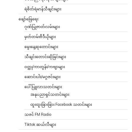
ရဲစိတ်ရဲမာန်သီချင်းများ
ဖျော်ဖြေရေး
ဂုဏ်ပြုဇာတ်လမ်းများ
မှတ်တမ်းဗီဒီယိုများ
မွေးနေ့ဆုတောင်းများ
သီချင်းတောင်းဆိုခြင်းများ
ဝတ္ထု/ကာတွန်း/ကဗျာများ
ဆောင်းပါး/မဂ္ဂဇင်းများ
ပေါ်ပြူလာသတင်းများ
အနုပညာရှင်သတင်းများ
ထူးထူးခြားခြား Facebook သတင်းများ
သဇင် FM Radio
Tiktok ဆယ်လီများ