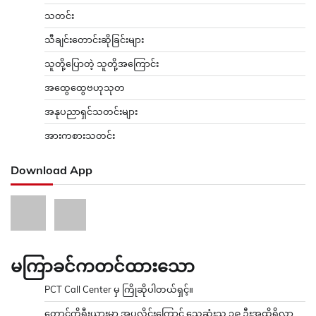
သတင်း
သီချင်းတောင်းဆိုခြင်းများ
သူတို့ပြောတဲ့ သူတို့အကြောင်း
အထွေထွေဗဟုသုတ
အနုပညာရှင်သတင်းများ
အားကစားသတင်း
Download App
မကြာခင်ကတင်ထားသော
PCT Call Center မှ ကြိုဆိုပါတယ်ရှင့်။
တောင်ကိုရီးယားမှာ အပူလှိုင်းကြောင့် သေဆုံးသူ ၁၉ ဦးအထိရှိလာ