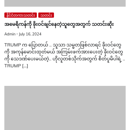
နိုင်ငံတကာသတင်း
သတင်း
အမေရိကန်ကို ခိုးဝင်ချင်နေတဲ့သူတွေအတွက် သတင်းဆိုး
Admin
July 16, 2024
TRUMP က ပြောတယ် .. သူသာ သမ္မတဖြစ်လာရင် ခိုးဝင်တွေ
ကို အကုန်မောင်းထုတ်မယ် အကြမ်းဖက်အားပေးတဲ့ ခိုးဝင်တွေ
ကို သေဒဏ်ပေးမယ်တဲ့.. ဟိုလူတစ်သိုက်အတွက် စိတ်ပူမိပါရဲ့ ..
TRUMP […]