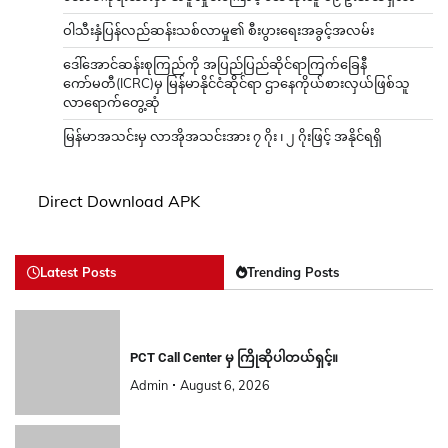
ဝါသီးနှံပြန်လည်ဆန်းသစ်လာမှု၏ စီးပွားရေးအခွင့်အလမ်း
ဒေါ်အောင်ဆန်းစုကြည်ကို အပြည်ပြည်ဆိုင်ရာကြက်ခြေနီ
ကော်မတီ(ICRC)မှ မြန်မာနိုင်ငံဆိုင်ရာ ဌာနေကိုယ်စားလှယ်ဖြစ်သူ
လာရောက်တွေ့ဆုံ
မြန်မာအသင်းမှ လာအိုအသင်းအား ၇ ဂိုး ၊ ၂ ဂိုးဖြင့် အနိုင်ရရှိ
Direct Download APK
Latest Posts
Trending Posts
PCT Call Center မှ ကြိုဆိုပါတယ်ရှင့်။
Admin
August 6, 2026