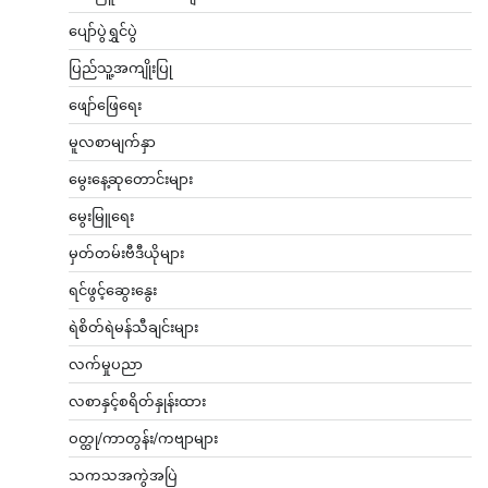
ပျော်ပွဲရွှင်ပွဲ
ပြည်သူ့အကျိုးပြု
ဖျော်ဖြေရေး
မူလစာမျက်နှာ
မွေးနေ့ဆုတောင်းများ
မွေးမြူရေး
မှတ်တမ်းဗီဒီယိုများ
ရင်ဖွင့်ဆွေးနွေး
ရဲစိတ်ရဲမန်သီချင်းများ
လက်မှုပညာ
လစာနှင့်စရိတ်နှုန်းထား
ဝတ္ထု/ကာတွန်း/ကဗျာများ
သကသအကွဲအပြဲ