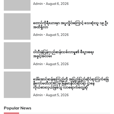
Admin
August 6, 2026
တောင်ကိုရီးယားမှာ အပူလှိုင်းကြောင့် သေဆုံးသူ ၁၉ ဦး
အထိရှိလာ
Admin
August 5, 2026
ဝါသီးနှံပြန်လည်ဆန်းသစ်လာမှု၏ စီးပွားရေး
အခွင့်အလမ်း
Admin
August 5, 2026
ဒေါ်အောင်ဆန်းစုကြည်ကို အပြည်ပြည်ဆိုင်ရာကြက်ခြေ
နီကော်မတီ(ICRC)မှ မြန်မာနိုင်ငံဆိုင်ရာ ဌာနေ
ကိုယ်စားလှယ်ဖြစ်သူ လာရောက်တွေ့ဆုံ
Admin
August 5, 2026
Popular News