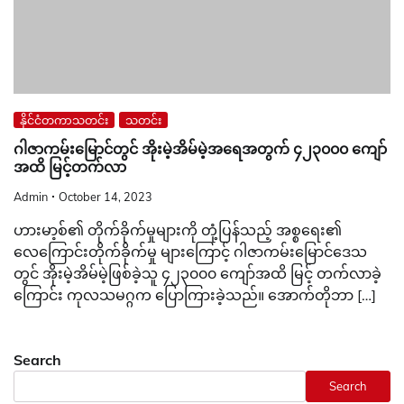
နိုင်ငံတကာသတင်း
သတင်း
ဂါဇာကမ်းမြောင်တွင် အိုးမဲ့အိမ်မဲ့အရေအတွက် ၄၂၃၀၀၀ ကျော်
အထိ မြင့်တက်လာ
Admin
October 14, 2023
ဟားမာ့စ်၏ တိုက်ခိုက်မှုများကို တုံ့ပြန်သည့် အစ္စရေး၏
လေကြောင်းတိုက်ခိုက်မှု များကြောင့် ဂါဇာကမ်းမြောင်ဒေသ
တွင် အိုးမဲ့အိမ်မဲ့ဖြစ်ခဲ့သူ ၄၂၃၀၀၀ ကျော်အထိ မြင့် တက်လာခဲ့
ကြောင်း ကုလသမဂ္ဂက ပြောကြားခဲ့သည်။ အောက်တိုဘာ […]
Search
Search