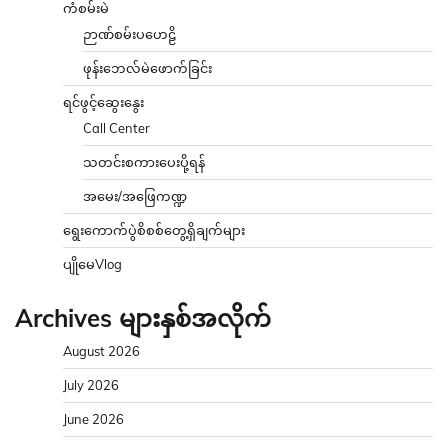
ကံစမ်းမဲ
ဉာဏ်စမ်းပဟေဠိ
ဖုန်းဘေလ်မဲဖောက်ခြင်း
ရင်ဖွင့်ဆွေးနွေး
Call Center
သတင်းစကားပေးပို့ရန်
အမေး/အဖြေကဏ္ဍ
ရွေးကောက်ပွဲစိစစ်တွေ့ရှိချက်များ
ပျိုမေVlog
Archives များနှစ်အလိုက်
August 2026
July 2026
June 2026