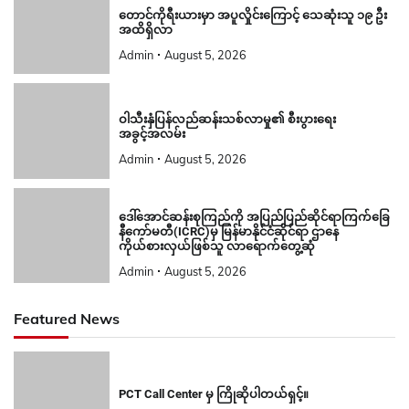
တောင်ကိုရီးယားမှာ အပူလှိုင်းကြောင့် သေဆုံးသူ ၁၉ ဦး
အထိရှိလာ
Admin
August 5, 2026
ဝါသီးနှံပြန်လည်ဆန်းသစ်လာမှု၏ စီးပွားရေး
အခွင့်အလမ်း
Admin
August 5, 2026
ဒေါ်အောင်ဆန်းစုကြည်ကို အပြည်ပြည်ဆိုင်ရာကြက်ခြေ
နီကော်မတီ(ICRC)မှ မြန်မာနိုင်ငံဆိုင်ရာ ဌာနေ
ကိုယ်စားလှယ်ဖြစ်သူ လာရောက်တွေ့ဆုံ
Admin
August 5, 2026
Featured News
PCT Call Center မှ ကြိုဆိုပါတယ်ရှင့်။