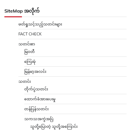
SiteMap အလိုက်
ဖတ်ရှုသင့်သည့်သတင်းများ
FACT CHECK
သတင်းစာ
မြဝတီ
ကြေးမုံ
မြန်မာ့အလင်း
သတင်း
တိုက်ပွဲသတင်း
ထောက်ခံအားပေးမှု
တန်ပြန်သတင်း
သကသအကွဲအပြဲ
သူတို့ပြောတဲ့ သူတို့အကြောင်း