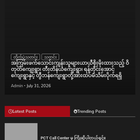
တိုက်ပွဲသတင်း
သတင်း
အကြမ်းဖက်သောင်းကျန်းသူများယာယီစိုးမိုးထားသည့် ဝိ
တုတ်ကျေးရွာ၊ တီးတိန်ယံကျေးရွာ၊ ရန်တိုင်းအောင်
ကျေးရွာနှင့် တွီဘန်ကျေးရွာတို့အားထပ်မံသိမ်းပိုက်ရရှိ
Admin
July 31, 2026
Latest Posts
Trending Posts
PCT Call Center မှ ကြိုဆိုပါတယ်ရှင့်။