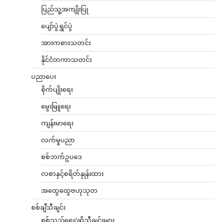
ပြည်သူ့အကျိုးပြု
ပျော်ပွဲရွှင်ပွဲ
အားကစားသတင်း
နိုင်ငံတကာသတင်း
ပညာပေး
စိုက်ပျိုးရေး
မွေးမြူရေး
ကျန်းမာရေး
လက်မှုပညာ
စစ်ဘက်ဥပဒေ
လစာနှင့်စရိတ်နှုန်းထား
အထွေထွေဗဟုသုတ
စစ်ချီသီချင်း
စစ်သည်ရေး/ဆိုသီချင်းများ