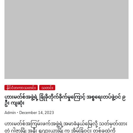
နိုင်ငံတကာသတင်း
သတင်း
ဟားမတ်စ်အဖွဲ့ရဲ့ ခြုံခိုတိုက်ခိုက်မှုကြောင့် အစ္စရေးတပ်ဖွဲ့ဝင် ၉
ဦး ကျဆုံး
Admin
December 14, 2023
ဟားမတ်စ်အကြမ်းဖက်အဖွဲ့ရဲ့အမာခံနယ်မြေလို့ သတ်မှတ်ထား
တဲ့ ဂါဇာမြို့အနီး ရှူဂျားယာမြို့က အိမ်ခြံဝင်း တစ်ခုထဲကို