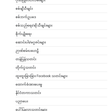
စစ်ချီသီချင်း
စစ်ဘက်ဥပဒေ
စစ်သည်ရေး/ဆိုသီချင်းများ
စိုက်ပျိုးရေး
ဆောင်းပါး/မဂ္ဂဇင်းများ
ဉာဏ်စမ်းပဟေဠိ
တန်ပြန်သတင်း
တိုက်ပွဲသတင်း
ထူးထူးခြားခြား Facebook သတင်းများ
ထောက်ခံအားပေးမှု
နိုင်ငံတကာသတင်း
ပညာပေး
ပေါ်ပြူလာသတင်းများ