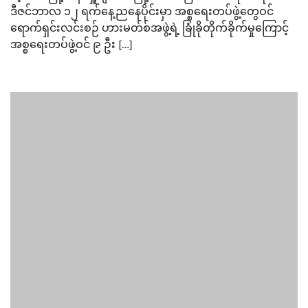
ဒီဇင်ဘာလ ၁၂ ရက်နေ့ညနေပိုင်းမှာ အစ္စရေးတပ်ဖွဲ့တွေဝင်
ရောက်ရှင်းလင်းစဉ် ဟားမတ်စ်အဖွဲ့ရဲ့ ခြုံခိုတိုက်ခိုက်မှုကြောင့်
အစ္စရေးတပ်ဖွဲ့ဝင် ၉ ဦး […]