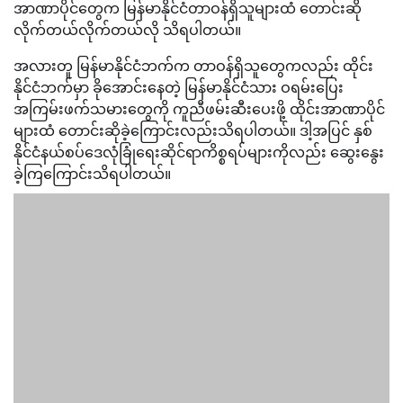
အာဏာပိုင်တွေက မြန်မာနိုင်ငံတာဝန်ရှိသူများထံ တောင်းဆို
လိုက်တယ်လိုက်တယ်လို သိရပါတယ်။
အလားတူ မြန်မာနိုင်ငံဘက်က တာဝန်ရှိသူတွေကလည်း ထိုင်း
နိုင်ငံဘက်မှာ ခိုအောင်းနေတဲ့ မြန်မာနိုင်ငံသား ဝရမ်းပြေး
အကြမ်းဖက်သမားတွေကို ကူညီဖမ်းဆီးပေးဖို့ ထိုင်းအာဏာပိုင်
များထံ တောင်းဆိုခဲ့ကြောင်းလည်းသိရပါတယ်။ ဒါ့အပြင် နှစ်
နိုင်ငံနယ်စပ်ဒေလုံခြုံရေးဆိုင်ရာကိစ္စရပ်များကိုလည်း ဆွေးနွေး
ခဲ့ကြကြောင်းသိရပါတယ်။