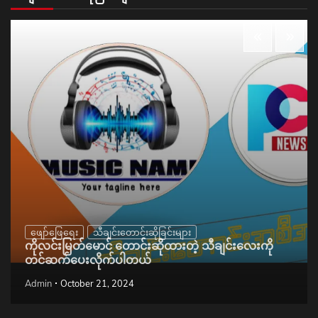
ဖျော်ဖြေရေး
သီချင်းတောင်းဆိုခြင်းများ
ကိုလင်းမြတ်မောင် တောင်းဆိုထားတဲ့ သီချင်းလေးကို
တင်ဆက်ပေးလိုက်ပါတယ်
Admin
October 21, 2024