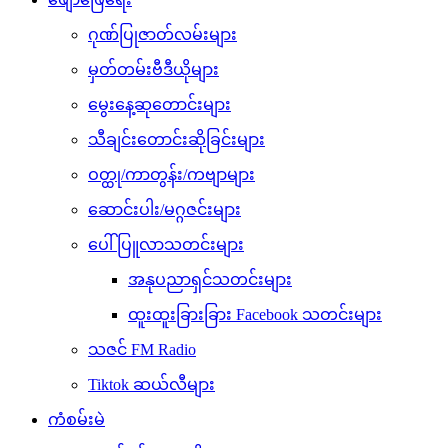
ဂုဏ်ပြုဇာတ်လမ်းများ
မှတ်တမ်းဗီဒီယိုများ
မွေးနေ့ဆုတောင်းများ
သီချင်းတောင်းဆိုခြင်းများ
ဝတ္ထု/ကာတွန်း/ကဗျာများ
ဆောင်းပါး/မဂ္ဂဇင်းများ
ပေါ်ပြူလာသတင်းများ
အနုပညာရှင်သတင်းများ
ထူးထူးခြားခြား Facebook သတင်းများ
သဇင် FM Radio
Tiktok ဆယ်လီများ
ကံစမ်းမဲ