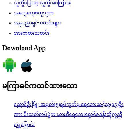
သူတို့ပြောတဲ့ သူတို့အကြောင်း
အထွေထွေဗဟုသုတ
အနုပညာရှင်သတင်းများ
အားကစားသတင်း
Download App
မကြာခင်ကတင်ထားသော
ညောင်ဦးမြို့၊ အမှတ်(၅)ရပ်ကွက်မှ ရေဘေးသင့်သူ(၁၇)ဦး
အား မီးသတ်တပ်ဖွဲ့က ယာယီရေဘေးရှောင်စခန်းသို့ကူညီ
ရွှေ့ပြောင်း