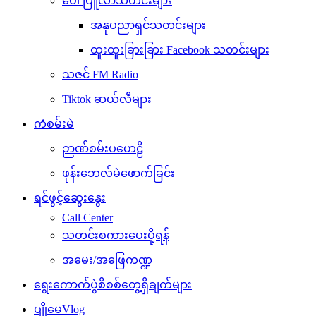
ပေါ်ပြူလာသတင်းများ
အနုပညာရှင်သတင်းများ
ထူးထူးခြားခြား Facebook သတင်းများ
သဇင် FM Radio
Tiktok ဆယ်လီများ
ကံစမ်းမဲ
ဉာဏ်စမ်းပဟေဠိ
ဖုန်းဘေလ်မဲဖောက်ခြင်း
ရင်ဖွင့်ဆွေးနွေး
Call Center
သတင်းစကားပေးပို့ရန်
အမေး/အဖြေကဏ္ဍ
ရွေးကောက်ပွဲစိစစ်တွေ့ရှိချက်များ
ပျိုမေVlog