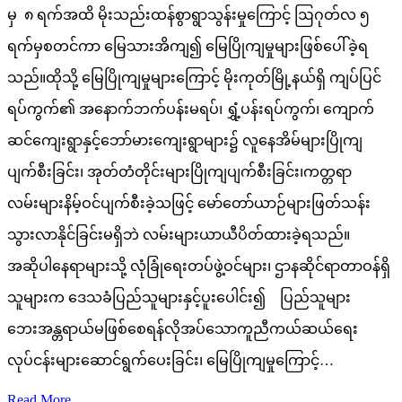
မှ ၈ ရက်အထိ မိုးသည်းထန်စွာရွာသွန်းမှုကြောင့် ဩဂုတ်လ ၅
ရက်မှစတင်ကာ မြေသားအိကျ၍ မြေပြိုကျမှုများဖြစ်ပေါ်ခဲ့ရ
သည်။ထိုသို့ မြေပြိုကျမှုများကြောင့် မိုးကုတ်မြို့နယ်ရှိ ကျပ်ပြင်
ရပ်ကွက်၏ အနောက်ဘက်ပန်းမရပ်၊ ရွှံ့ပန်းရပ်ကွက်၊ ကျောက်
ဆင်ကျေးရွာနှင့်ဘော်မားကျေးရွာများ၌ လူနေအိမ်များပြိုကျ
ပျက်စီးခြင်း၊ အုတ်တံတိုင်းများပြိုကျပျက်စီးခြင်း၊ကတ္တရာ
လမ်းများနိမ့်ဝင်ပျက်စီးခဲ့သဖြင့် မော်တော်ယာဉ်များဖြတ်သန်း
သွားလာနိုင်ခြင်းမရှိဘဲ လမ်းများယာယီပိတ်ထားခဲ့ရသည်။
အဆိုပါနေရာများသို့ လုံခြုံရေးတပ်ဖွဲ့ဝင်များ၊ ဌာနဆိုင်ရာတာဝန်ရှိ
သူများက ဒေသခံပြည်သူများနှင့်ပူးပေါင်း၍ ပြည်သူများ
ဘေးအန္တရာယ်မဖြစ်စေရန်လိုအပ်သောကူညီကယ်ဆယ်ရေး
လုပ်ငန်းများဆောင်ရွက်ပေးခြင်း၊ မြေပြိုကျမှုကြောင့်…
Read More