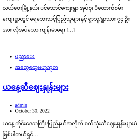
လယ်ဝေးမြို့နယ်၊ ပင်သောင်ကျေးရွာ အုပ်စု၊ ပိတောက်စမ်း
ကျေးရွာတွင် ရေဘေးသင့်ပြည်သူများနှင့် ရွာသူ/ရွာသား ၇၄ ဦး
အား လိုအပ်သော ကျန်းမာရေး […]
ပညာပေး
အထွေထွေဗဟုသုတ
ယနေ့ဆီဈေးနှုန်းများ
admin
October 30, 2022
ယနေ့ တိုင်းဒေသကြီး/ပြည်နယ်အလိုက် စက်သုံးဆီဈေးနှုန်းများပဲ
ဖြစ်ပါတယ်ရှင်…