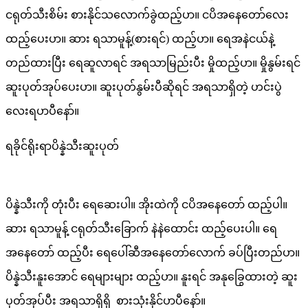
ငရုတ်သီးစိမ်း စားနိုင်သလောက်ခွဲထည့်ပာ။ ငပိအနေတော်လေး
ထည့်ပေးပာ။ ဆား ရသာမူန့်(စားရင်) ထည့်ပာ။ ရေအနဲငယ်နဲ့
တည်ထားပြီး ရေဆူလာရင် အရသာမြည်းပီး မှိုထည့်ပာ။ မှိုနွမ်းရင်
ဆူးပုတ်အုပ်ပေးပာ။ ဆူးပုတ်နွမ်းပီဆိုရင် အရသာရှိတဲ့ ဟင်းပွဲ
လေးရပာပီနော်။
ရခိုင်ရိုးရာပိန္နဲသီးဆူးပုတ်
ပိန္နဲသီးကို တုံးပီး ရေဆေးပါ။ အိုးထဲကို ငပိအနေတော် ထည့်ပါ။
ဆား ရသာမူန့် ငရုတ်သီး‌ခြောက် နဲနဲထောင်း ထည့်ပေးပါ။ ရေ
အနေတော် ထည့်‌ပီး ရေ‌ပေါ်ဆီအ‌နေ‌တော်လောက် ခပ်ပြီးတည်ပာ။
ပိန္နဲသီးနူးအောင် ရေများများ ထည့်ပာ။ နူးရင် အနု‌ခြွေထားတဲ့ ဆူး
ပုတ်အုပ်ပီး အရသာရှိရှိ စားသုံးနိုင်ပာပီနော်။