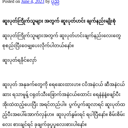
Posted on
June 4, 2023
by
ပုည
ဆူးပုတ်ကြိုက်သူများ အတွက် ဆူးပုတ်ဟင်း ချက်နည်းမျိုးစုံ
ဆူးပုတ်ကြိုက်သူများအတွက် ဆူးပုတ်ဟင်းချက်နည်းလေးတွေ
စုစည်းပြီးဝေမျှပေးလိုက်ပါတယ်နော်။
ဆူးပုတ်ရခိုင်လှော်
ဆူးပုတ် အနုခက်‌တွေကို ရေဆေးထားပာ။ ငပိအနဲငယ် ဆီအနဲငယ်
ဆား ရသာမူန့် ငရုတ်သီး‌ခြောက်အနဲငယ်ထောင်း ရေနဲနဲနဲ့ဖျော်ပီး
အိုးထဲထည့်ပေးပြီး အရင်တည်ပါ။ ပွက်ပွက်ဆူလာရင် ဆူးပုတ်ထ
ည့်ပီးအပေါ်အောက်လှန်ပာ။ ဆူးပုတ်နွမ်းရင် ရပါပြီနော်။ စိမ်းစိမ်း
လေး စားချင်ရင် ခုချက်ခုပူပူလေးစားပါနော်။