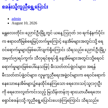
စခန်းသို့ကူညီရွှေ့ပြောင်း
admin
August 10, 2026
မန္တလေးတိုင်း၊ ညောင်ဦးမြို့တွင် ယနေ့ သြဂုတ် ၁၀ ရက်နံနက်ပိုင်း
က ဧရာဝတီမြစ်ရေမြင့်တက်မှုကြောင့် နေအိမ်များအတွင်းသို့ ရေ
ဝင်ရောက်မှုများဖြစ်ပေါ်လျက်ရှိကြောင်း သိရသည်။ ညောင်ဦးမြို့၊
အမှတ်(၅)ရပ်ကွက်၊ သီလှရင်စုရပ်ရှိ နေအိမ်များအတွင်းသို့ရေဝင်
ရောက်မှုများဖြစ်ပေါ်နေသဖြင့် မီးသတ်တပ်ဖွဲ့ဝင်များ၊ အရန်
မီးသတ်တပ်ဖွဲ့ဝင်များ၊ လူမှုကူညီရေးအဖွဲ့ဝင်များက ရေဝင်ရောက်
နေသောနေအိမ်များ၌နေထိုင်နေကြသော ရေဘေးသင့်သူ(၁၇)ဦး
ကို ရေဘေးလွတ်ကင်းသည့် မြသိန်းတန်ဘု ရား(ယာယီရေဘေး
ရှောင်စခန်း)သို့ ကူညီရွေ့ပြောင်းပေးခဲ့ကြကြောင်း သိရသည်။