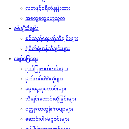
လစာနှင့်စရိတ်နှုန်းထား
အထွေထွေဗဟုသုတ
စစ်ချီသီချင်း
စစ်သည်ရေး/ဆိုသီချင်းများ
ရဲစိတ်ရဲမာန်သီချင်းများ
ဖျော်ဖြေရေး
ဂုဏ်ပြုဇာတ်လမ်းများ
မှတ်တမ်းဗီဒီယိုများ
မွေးနေ့ဆုတောင်းများ
သီချင်းတောင်းဆိုခြင်းများ
ဝတ္ထု/ကာတွန်း/ကဗျာများ
ဆောင်းပါး/မဂ္ဂဇင်းများ