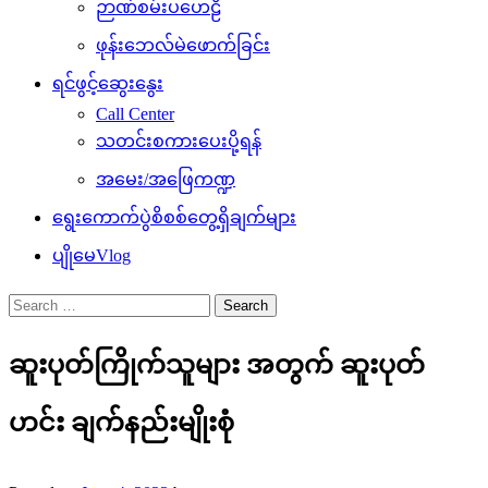
ဉာဏ်စမ်းပဟေဠိ
ဖုန်းဘေလ်မဲဖောက်ခြင်း
ရင်ဖွင့်ဆွေးနွေး
Call Center
သတင်းစကားပေးပို့ရန်
အမေး/အဖြေကဏ္ဍ
ရွေးကောက်ပွဲစိစစ်တွေ့ရှိချက်များ
ပျိုမေVlog
Search
for:
ဆူးပုတ်ကြိုက်သူများ အတွက် ဆူးပုတ်
ဟင်း ချက်နည်းမျိုးစုံ