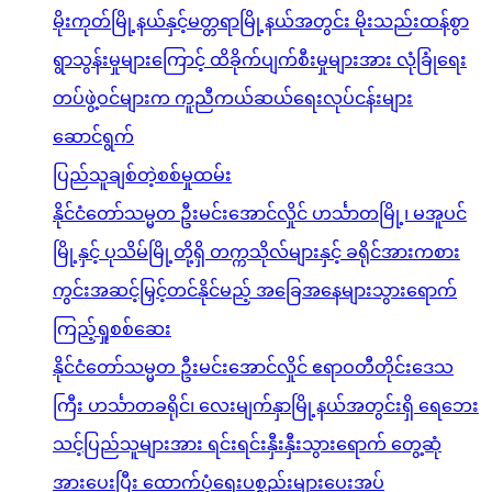
မိုးကုတ်မြို့နယ်နှင့်မတ္တရာမြို့နယ်အတွင်း မိုးသည်းထန်စွာ
ရွာသွန်းမှုများကြောင့် ထိခိုက်ပျက်စီးမှုများအား လုံခြုံရေး
တပ်ဖွဲ့ဝင်များက ကူညီကယ်ဆယ်ရေးလုပ်ငန်းများ
ဆောင်ရွက်
ပြည်သူချစ်တဲ့စစ်မှုထမ်း
နိုင်ငံတော်သမ္မတ ဦးမင်းအောင်လှိုင် ဟင်္သာတမြို့၊ မအူပင်
မြို့နှင့် ပုသိမ်မြို့တို့ရှိ တက္ကသိုလ်များနှင့် ခရိုင်အားကစား
ကွင်းအဆင့်မြှင့်တင်နိုင်မည့် အခြေအနေများသွားရောက်
ကြည့်ရှုစစ်ဆေး
နိုင်ငံတော်သမ္မတ ဦးမင်းအောင်လှိုင် ဧရာဝတီတိုင်းဒေသ
ကြီး ဟင်္သာတခရိုင်၊ လေးမျက်နှာမြို့နယ်အတွင်းရှိ ရေဘေး
သင့်ပြည်သူများအား ရင်းရင်းနှီးနှီးသွားရောက် တွေ့ဆုံ
အားပေးပြီး ထောက်ပံ့ရေးပစ္စည်းများပေးအပ်