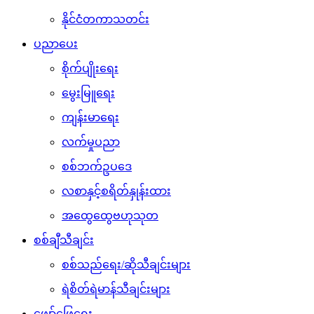
နိုင်ငံတကာသတင်း
ပညာပေး
စိုက်ပျိုးရေး
မွေးမြူရေး
ကျန်းမာရေး
လက်မှုပညာ
စစ်ဘက်ဥပဒေ
လစာနှင့်စရိတ်နှုန်းထား
အထွေထွေဗဟုသုတ
စစ်ချီသီချင်း
စစ်သည်ရေး/ဆိုသီချင်းများ
ရဲစိတ်ရဲမာန်သီချင်းများ
ဖျော်ဖြေရေး