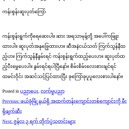
ကန်းစွန်းဆူးပုတ်ကြော်
ကန်းစွန်းရွက်ကိုရေဆေးပါ။ ဆား အရသာမုန့်တို့ အပေါ်ကဖြူး
ထားပါ။ ဆူးပုတ်အနု‌ခြွေထားပာ။ ဆီအနဲငယ်သတ် ကြက်သွန်နီထ
ည့်ပာ။ ကြက်သွန်နီနွမ်းရင် ကန်းစွန်းရွက်ထည့်ပေးပာ။ ဆူးပုတ်ထ
ည့်ပီးမွှေပေးပါ။ နွမ်းရင်ရပါပြီနော်။ စိမ်းစိမ်းလေးစားချင်ရင်
ထမင်းဝိုင်း အဆင်သင့်ပြင်ထားပြီး ခုကြော်ခုပူပူ‌လေးစားပါနော်။
Posted in
ပညာပေး
,
လက်မှုပညာ
Post
Previous:
ဖယ်ခုံမြို့နယ်ရှိ အထက်တန်းကျောင်းတစ်ကျောင်းကို မီး
navigation
ရှိဖျက်ဆီး
Next:
ဇွန်လ ၃ ရက် တိုက်ပွဲသတင်းများ