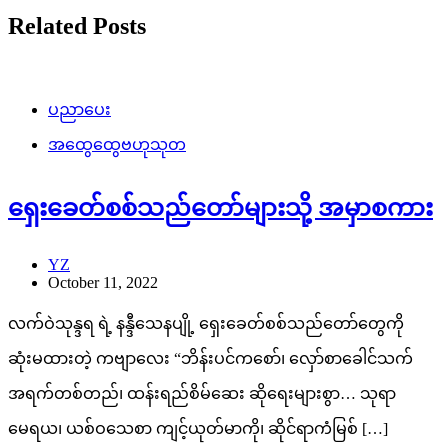
Related Posts
ပညာပေး
အထွေထွေဗဟုသုတ
ရှေးခေတ်စစ်သည်တော်များသို့ အမှာစကား
YZ
October 11, 2022
လက်ဝဲသုန္ဒရ ရဲ့ နန္ဒီသေနပျို့ ရှေး‌ခေတ်စစ်သည်တော်တွေကို
ဆုံးမထားတဲ့ ကဗျာလေး “ဘိန်းပင်ကစော်၊ လှော်စာခေါင်သက်
အရက်တစ်တည်၊ ထန်းရည်စိမ်ဆေး ဆိုရေးများစွာ… သုရာ
မေရယ၊ ယစ်ဝသေစာ ကျင့်ယုတ်မာကို၊ ဆိုင်ရာကံမြစ် […]