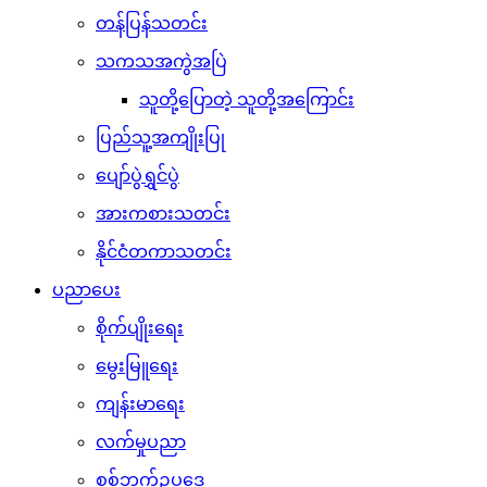
တန်ပြန်သတင်း
သကသအကွဲအပြဲ
သူတို့ပြောတဲ့ သူတို့အကြောင်း
ပြည်သူ့အကျိုးပြု
ပျော်ပွဲရွှင်ပွဲ
အားကစားသတင်း
နိုင်ငံတကာသတင်း
ပညာပေး
စိုက်ပျိုးရေး
မွေးမြူရေး
ကျန်းမာရေး
လက်မှုပညာ
စစ်ဘက်ဥပဒေ