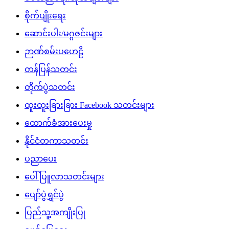
စိုက်ပျိုးရေး
ဆောင်းပါး/မဂ္ဂဇင်းများ
ဉာဏ်စမ်းပဟေဠိ
တန်ပြန်သတင်း
တိုက်ပွဲသတင်း
ထူးထူးခြားခြား Facebook သတင်းများ
ထောက်ခံအားပေးမှု
နိုင်ငံတကာသတင်း
ပညာပေး
ပေါ်ပြူလာသတင်းများ
ပျော်ပွဲရွှင်ပွဲ
ပြည်သူ့အကျိုးပြု