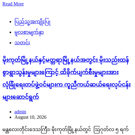
Read More
ပြည်သူ့အကျိုးပြု
မူလစာမျက်နှာ
သတင်း
မိုးကုတ်မြို့နယ်နှင့်မတ္တရာမြို့နယ်အတွင်း မိုးသည်းထန်
စွာရွာသွန်းမှုများကြောင့် ထိခိုက်ပျက်စီးမှုများအား
လုံခြုံရေးတပ်ဖွဲ့ဝင်များက ကူညီကယ်ဆယ်ရေးလုပ်ငန်း
များဆောင်ရွက်
admin
August 10, 2026
မန္တလေးတိုင်းဒေသကြီး၊ မိုးကုတ်မြို့နယ်တွင် ဩဂုတ်လ ၅ ရက်