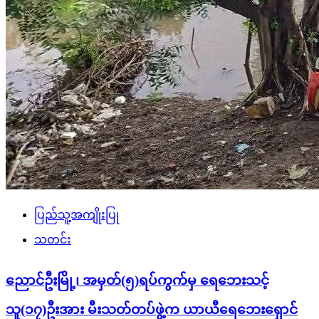
ပြည်သူ့အကျိုးပြု
သတင်း
ညောင်ဦးမြို့၊ အမှတ်(၅)ရပ်ကွက်မှ ရေဘေးသင့်
သူ(၁၇)ဦးအား မီးသတ်တပ်ဖွဲ့က ယာယီရေဘေးရှောင်