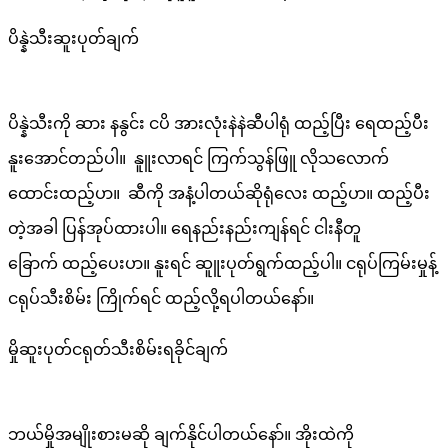
ပိန္နဲသီးဆူးပုတ်ချက်
ပိန္နဲသီးကို ဆား နနွင်း ငပိ အားလုံးနဲနဲဆီပါရုံ ထည့်ပြီး ရေထည့်ပီး
နူးအောင်တည်ပါ။ နူူးလာရင် ကြက်သွန်ဖြူ လိုသလောက်
ထောင်းထည့်ပာ။ ဆီကို အနံ့ပါတယ်ဆိုရုံလေး ထည့်ပာ။ ထည့်ပီး
တဲ့အခါ ပြန်အုပ်ထားပါ။ ရေနည်းနည်းကျန်ရင် ငါးနီတူ
ခြောက် ထည့်ပေးပာ။ နူးရင် ဆူူးပုတ်ရွက်ထည့်ပါ။ ငရုပ်ကြမ်းမှုန့်
ငရုပ်သီးစိမ်း ကြိုက်ရင် ထည့်လို့ရပါတယ်နော်။
မှိုဆူးပုတ်ငရုတ်သီးစိမ်းရခိုင်ချက်
ဘယ်မှိုအမျိုးစားမဆို ချက်နိုင်ပါတယ်နော်။ အိုးထဲကို