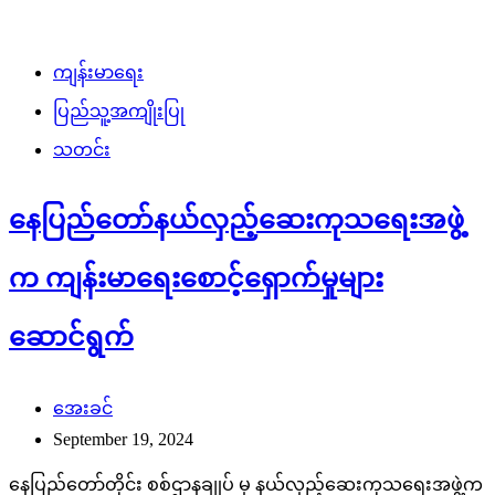
ကျန်းမာရေး
ပြည်သူ့အကျိုးပြု
သတင်း
နေပြည်တော်နယ်လှည့်ဆေးကုသရေးအဖွဲ့
က ကျန်းမာရေးစောင့်ရှောက်မှုများ
ဆောင်ရွက်
အေးခင်
September 19, 2024
နေပြည်တော်တိုင်း စစ်ဌာနချုပ် မှ နယ်လှည့်ဆေးကုသရေးအဖွဲ့က