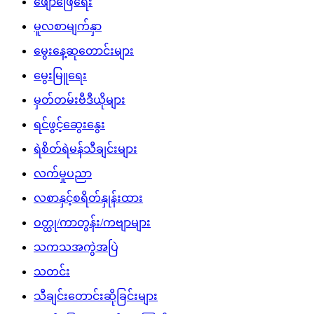
ဖျော်ဖြေရေး
မူလစာမျက်နှာ
မွေးနေ့ဆုတောင်းများ
မွေးမြူရေး
မှတ်တမ်းဗီဒီယိုများ
ရင်ဖွင့်ဆွေးနွေး
ရဲစိတ်ရဲမန်သီချင်းများ
လက်မှုပညာ
လစာနှင့်စရိတ်နှုန်းထား
ဝတ္ထု/ကာတွန်း/ကဗျာများ
သကသအကွဲအပြဲ
သတင်း
သီချင်းတောင်းဆိုခြင်းများ