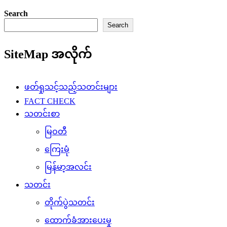
Search
Search
SiteMap အလိုက်
ဖတ်ရှုသင့်သည့်သတင်းများ
FACT CHECK
သတင်းစာ
မြဝတီ
ကြေးမုံ
မြန်မာ့အလင်း
သတင်း
တိုက်ပွဲသတင်း
ထောက်ခံအားပေးမှု