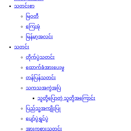
သတင်းစာ
မြဝတီ
ကြေးမုံ
မြန်မာ့အလင်း
သတင်း
တိုက်ပွဲသတင်း
ထောက်ခံအားပေးမှု
တန်ပြန်သတင်း
သကသအကွဲအပြဲ
သူတို့ပြောတဲ့ သူတို့အကြောင်း
ပြည်သူ့အကျိုးပြု
ပျော်ပွဲရွှင်ပွဲ
အားကစားသတင်း