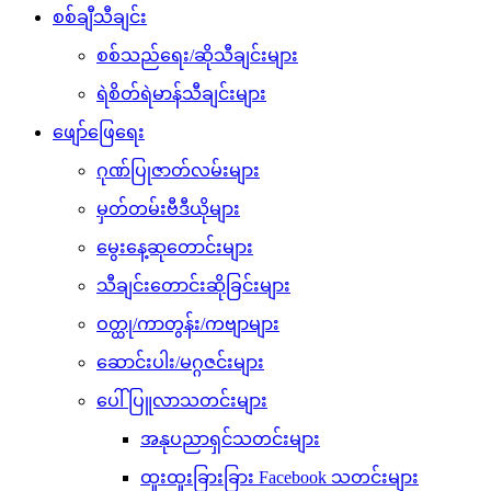
စစ်ချီသီချင်း
စစ်သည်ရေး/ဆိုသီချင်းများ
ရဲစိတ်ရဲမာန်သီချင်းများ
ဖျော်ဖြေရေး
ဂုဏ်ပြုဇာတ်လမ်းများ
မှတ်တမ်းဗီဒီယိုများ
မွေးနေ့ဆုတောင်းများ
သီချင်းတောင်းဆိုခြင်းများ
ဝတ္ထု/ကာတွန်း/ကဗျာများ
ဆောင်းပါး/မဂ္ဂဇင်းများ
ပေါ်ပြူလာသတင်းများ
အနုပညာရှင်သတင်းများ
ထူးထူးခြားခြား Facebook သတင်းများ