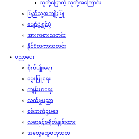
သူတို့ပြောတဲ့ သူတို့အကြောင်း
ပြည်သူ့အကျိုးပြု
ပျော်ပွဲရွှင်ပွဲ
အားကစားသတင်း
နိုင်ငံတကာသတင်း
ပညာပေး
စိုက်ပျိုးရေး
မွေးမြူရေး
ကျန်းမာရေး
လက်မှုပညာ
စစ်ဘက်ဥပဒေ
လစာနှင့်စရိတ်နှုန်းထား
အထွေထွေဗဟုသုတ