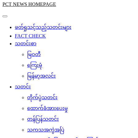
PCT NEWS HOMEPAGE
ဖတ်ရှုသင့်သည့်သတင်းများ
FACT CHECK
သတင်းစာ
မြဝတီ
ကြေးမုံ
မြန်မာ့အလင်း
သတင်း
တိုက်ပွဲသတင်း
ထောက်ခံအားပေးမှု
တန်ပြန်သတင်း
သကသအကွဲအပြဲ