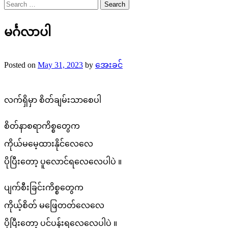
Search
for:
မင်္ဂလာပါ
Posted on
May 31, 2023
by
အေးခင်
လက်ရှိမှာ စိတ်ချမ်းသာစေပါ
စိတ်နာစရာကိစ္စတွေက
ကိုယ်မမေ့ထားနိုင်လေလေ
ပိုပြီးတော့ ပူလောင်ရလေလေပါပဲ ။
ပျက်စီးခြင်းကိစ္စတွေက
ကိုယ့်စိတ် မဖြေတတ်လေလေ
ပိုပြီးတော့ ပင်ပန်းရလေလေပါပဲ ။