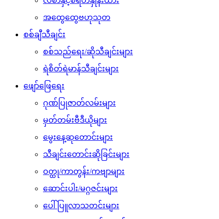
လစာနှင့်စရိတ်နှုန်းထား
အထွေထွေဗဟုသုတ
စစ်ချီသီချင်း
စစ်သည်ရေး/ဆိုသီချင်းများ
ရဲစိတ်ရဲမာန်သီချင်းများ
ဖျော်ဖြေရေး
ဂုဏ်ပြုဇာတ်လမ်းများ
မှတ်တမ်းဗီဒီယိုများ
မွေးနေ့ဆုတောင်းများ
သီချင်းတောင်းဆိုခြင်းများ
ဝတ္ထု/ကာတွန်း/ကဗျာများ
ဆောင်းပါး/မဂ္ဂဇင်းများ
ပေါ်ပြူလာသတင်းများ