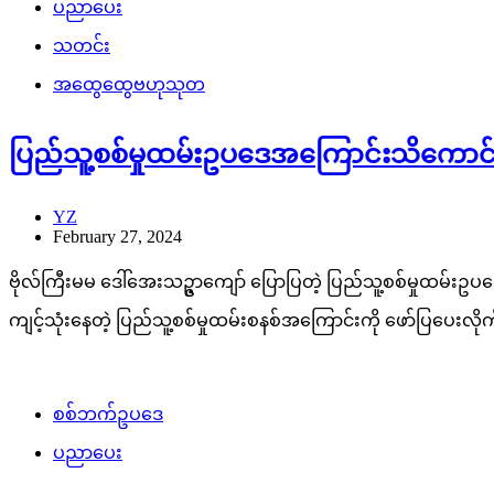
ပညာပေး
သတင်း
အထွေထွေဗဟုသုတ
ပြည်သူ့စစ်မှုထမ်းဥပဒေအကြောင်းသိကောင်
YZ
February 27, 2024
ဗိုလ်ကြီးမမ ဒေါ်အေးသဥ္ဇာကျော် ပြောပြတဲ့ ပြည်သူ့စစ်မှုထမ်းဥပဒေန
ကျင့်သုံးနေတဲ့ ပြည်သူ့စစ်မှုထမ်းစနစ်အကြောင်းကို ဖော်ပြပေးလိ
စစ်ဘက်ဥပဒေ
ပညာပေး