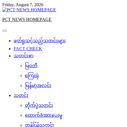
Skip
Friday, August 7, 2026
to
content
PCT NEWS HOMEPAGE
ဖတ်ရှုသင့်သည့်သတင်းများ
FACT CHECK
သတင်းစာ
မြဝတီ
ကြေးမုံ
မြန်မာ့အလင်း
သတင်း
တိုက်ပွဲသတင်း
ထောက်ခံအားပေးမှု
တန်ပြန်သတင်း