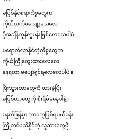
မဖြစ်နိုင်စရာကိစ္စတွေက
ကိုယ်လက်မလျော့လေလေ
ပိုအချိန်ကုန်လူပန်းဖြစ်လေလေပါပဲ ။
မရောက်လာနိုင်တဲ့ကိစ္စတွေက
ကိုယ်ကြိုတွေးထားလေလေ
နေရတာ မပျော်ရွှင်ရလေလေပါပဲ ။
ပြီးသွားတာတွေကို ထားခဲ့ပြီး
မဖြစ်တာတွေကို စိုးရိမ်မနေပါနဲ့ ။
မနက်ဖြန်မှာ ဘာတွေဖြစ်ရမယ်မှန်း
ကြိုတင်မသိနိုင်တဲ့ လူသားတွေမို