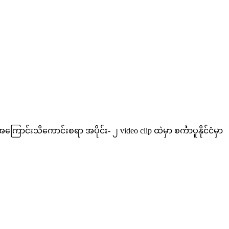
ာင်းသိကောင်းစရာ အပိုင်း- ၂ video clip ထဲမှာ စင်္ကာပူနိုင်ငံမှာ