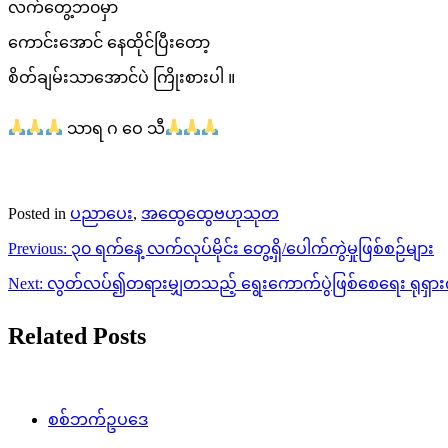
လက်တွေ့ဘ၀မှာ
ကောင်းအောင် နေထိုင်ပြီးတော့
စိတ်ချမ်းသာအောင်ပဲ ကြိုးစားပါ ။
သာရ ဂ ဝေ သီ
Posted in
ပညာပေး
,
အထွေထွေဗဟုသုတ
Post
Previous:
၃၀ ရက်နေ့ လက်လုပ်မိုင်း တွေ့ရှိ/ပေါက်ကွဲမှုဖြစ်စဉ်များ
navigation
Next:
လွတ်လပ်၍တရားမျှတသည့် ရွေးကောက်ပွဲဖြစ်စေရေး ရုရှ
Related Posts
စစ်ဘက်ဥပဒေ