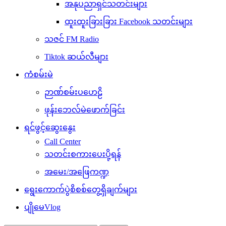
အနုပညာရှင်သတင်းများ
ထူးထူးခြားခြား Facebook သတင်းများ
သဇင် FM Radio
Tiktok ဆယ်လီများ
ကံစမ်းမဲ
ဉာဏ်စမ်းပဟေဠိ
ဖုန်းဘေလ်မဲဖောက်ခြင်း
ရင်ဖွင့်ဆွေးနွေး
Call Center
သတင်းစကားပေးပို့ရန်
အမေး/အဖြေကဏ္ဍ
ရွေးကောက်ပွဲစိစစ်တွေ့ရှိချက်များ
ပျိုမေVlog