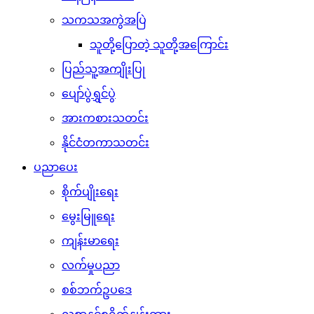
သကသအကွဲအပြဲ
သူတို့ပြောတဲ့ သူတို့အကြောင်း
ပြည်သူ့အကျိုးပြု
ပျော်ပွဲရွှင်ပွဲ
အားကစားသတင်း
နိုင်ငံတကာသတင်း
ပညာပေး
စိုက်ပျိုးရေး
မွေးမြူရေး
ကျန်းမာရေး
လက်မှုပညာ
စစ်ဘက်ဥပဒေ