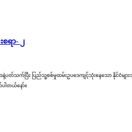
းစရာ- ၂
ဲ့ပတ်သက်ပြီး ပြည်သူ့စစ်မှုထမ်းဥပဒေကျင့်သုံးနေသော နိုင်ငံများအကြေ
ုက်ပါတယ်နော်။