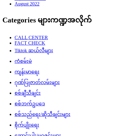
August 2022
Categories များကဏ္ဍအလိုက်
CALL CENTER
FACT CHECK
Tiktok ဆယ်လီများ
ကံစမ်းမဲ
ကျန်းမာရေး
ဂုဏ်ပြုဇာတ်လမ်းများ
စစ်ချီသီချင်း
စစ်ဘက်ဥပဒေ
စစ်သည်ရေး/ဆိုသီချင်းများ
စိုက်ပျိုးရေး
ဆောင်းပါး/မဂ္ဂဇင်းများ