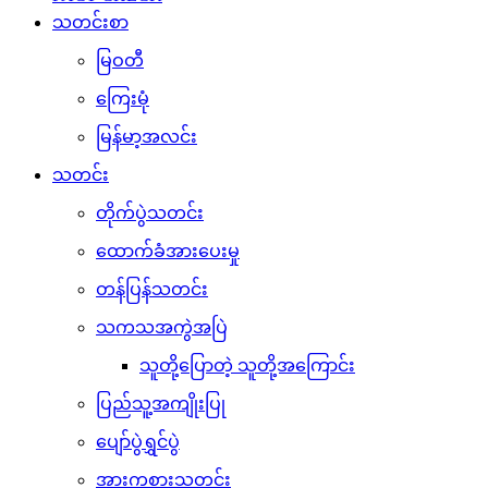
သတင်းစာ
မြဝတီ
ကြေးမုံ
မြန်မာ့အလင်း
သတင်း
တိုက်ပွဲသတင်း
ထောက်ခံအားပေးမှု
တန်ပြန်သတင်း
သကသအကွဲအပြဲ
သူတို့ပြောတဲ့ သူတို့အကြောင်း
ပြည်သူ့အကျိုးပြု
ပျော်ပွဲရွှင်ပွဲ
အားကစားသတင်း