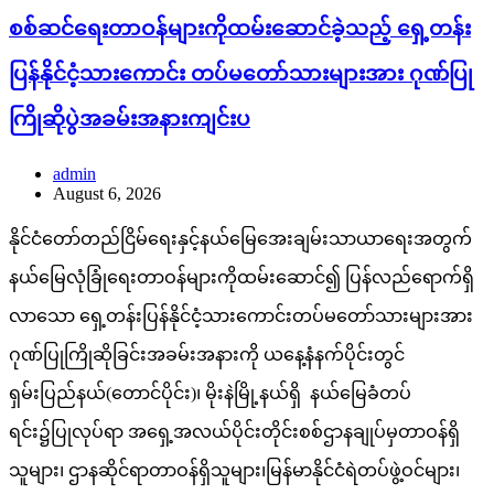
စစ်ဆင်ရေးတာဝန်များကိုထမ်းဆောင်ခဲ့သည့် ရှေ့တန်း
ပြန်နိုင်ငံ့သားကောင်း တပ်မတော်သားများအား ဂုဏ်ပြု
ကြိုဆိုပွဲအခမ်းအနားကျင်းပ
admin
August 6, 2026
နိုင်ငံတော်တည်ငြိမ်ရေးနှင့်နယ်မြေအေးချမ်းသာယာရေးအတွက်
နယ်မြေလုံခြုံရေးတာဝန်များကိုထမ်းဆောင်၍ ပြန်လည်ရောက်ရှိ
လာသော ရှေ့တန်းပြန်နိုင်ငံ့သားကောင်းတပ်မတော်သားများအား
ဂုဏ်ပြုကြိုဆိုခြင်းအခမ်းအနားကို ယနေ့နံနက်ပိုင်းတွင်
ရှမ်းပြည်နယ်(တောင်ပိုင်း)၊ မိုးနဲမြို့နယ်ရှိ နယ်မြေခံတပ်
ရင်း၌ပြုလုပ်ရာ အရှေ့အလယ်ပိုင်းတိုင်းစစ်ဌာနချုပ်မှတာဝန်ရှိ
သူများ၊ ဌာနဆိုင်ရာတာဝန်ရှိသူများ၊မြန်မာနိုင်ငံရဲတပ်ဖွဲ့ဝင်များ၊