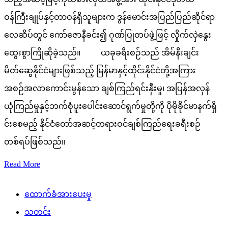
ဝန်ကြီးချုပ်နှင့်တာဝန်ရှိသူများက ဒွန်မောင်းအပြည်ပြည်ဆိုင်ရာ
လေဆိပ်တွင် ကော်ဇောနီခင်း၍ ဂုဏ်ပြုတပ်ဖွဲ့ဖြင့် လှိုက်လှဲနွေး
ထွေးစွာကြိုဆိုခဲ့သည်။ ယခုခရီးစဉ်သည် အိမ်နီးချင်း
မိတ်ဆွေနိုင်ငံများဖြစ်သည့် မြန်မာနှင့်ထိုင်းနိုင်ငံတို့အကြား
အစဉ်အလာကောင်းမွန်သော ချစ်ကြည်ရင်းနှီးမှု၊ အပြန်အလှန်
ယုံကြည်မှုနှင့်ဘက်စုံပူးပေါင်းဆောင်ရွက်မှုတို့ကို ပိုမိုခိုင်မာနက်ရှိ
င်းစေမည့် နိုင်ငံတော်အဆင့်တရားဝင်ချစ်ကြည်ရေးခရီးစဉ်
တစ်ရပ်ဖြစ်သည်။
Read More
ထောက်ခံအားပေးမှု
သတင်း