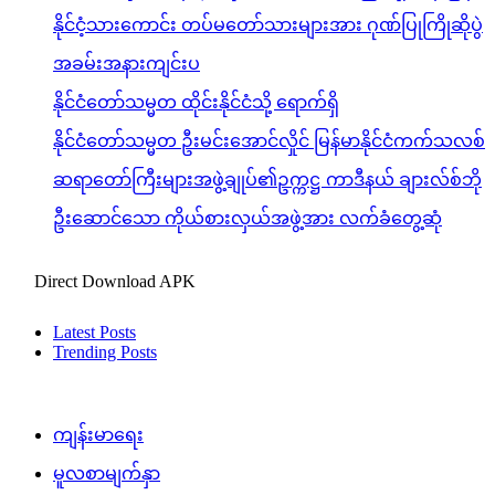
နိုင်ငံ့သားကောင်း တပ်မတော်သားများအား ဂုဏ်ပြုကြိုဆိုပွဲ
အခမ်းအနားကျင်းပ
နိုင်ငံတော်သမ္မတ ထိုင်းနိုင်ငံသို့ ရောက်ရှိ
နိုင်ငံတော်သမ္မတ ဦးမင်းအောင်လှိုင် မြန်မာနိုင်ငံကက်သလစ်
ဆရာတော်ကြီးများအဖွဲ့ချုပ်၏ဥက္ကဋ္ဌ ကာဒီနယ် ချားလ်စ်ဘို
ဦးဆောင်သော ကိုယ်စားလှယ်အဖွဲ့အား လက်ခံတွေ့ဆုံ
Direct Download APK
Latest Posts
Trending Posts
ကျန်းမာရေး
မူလစာမျက်နှာ