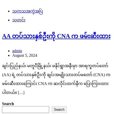
သကသအကွဲအပြဲ
သတင်း
AA တပ်သားနှစ်ဦးကို CNA က ဖမ်းဆီးထား
admin
August 5, 2024
ချင်းပြည်နယ်၊ မတူပီမြို့နယ်၊ ဖနိုင်ရွာအနီးမှာ အာရက္ခတပ်တော်
(AA) ရဲ့ တပ်သားနှစ်ဦးကို ချင်းအမျိုးသားတပ်မတော် (CNA) က
ဖမ်းဆီးထားကြောင်း CNA က ဆလိုင်းထက်နီက ပြောကြားထား
ပါတယ်။ […]
Search
Search