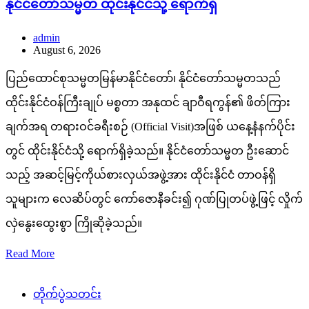
နိုင်ငံတော်သမ္မတ ထိုင်းနိုင်ငံသို့ ရောက်ရှိ
admin
August 6, 2026
ပြည်ထောင်စုသမ္မတမြန်မာနိုင်ငံတော်၊ နိုင်ငံတော်သမ္မတသည်
ထိုင်းနိုင်ငံဝန်ကြီးချုပ် မစ္စတာ အနုထင် ချာဝီရကွန်၏ ဖိတ်ကြား
ချက်အရ တရားဝင်ခရီးစဉ် (Official Visit)အဖြစ် ယနေ့နံနက်ပိုင်း
တွင် ထိုင်းနိုင်ငံသို့ ရောက်ရှိခဲ့သည်။ နိုင်ငံတော်သမ္မတ ဦးဆောင်
သည့် အဆင့်မြင့်ကိုယ်စားလှယ်အဖွဲ့အား ထိုင်းနိုင်ငံ တာဝန်ရှိ
သူများက လေဆိပ်တွင် ကော်ဇောနီခင်း၍ ဂုဏ်ပြုတပ်ဖွဲ့ဖြင့် လှိုက်
လှဲနွေးထွေးစွာ ကြိုဆိုခဲ့သည်။
Read More
တိုက်ပွဲသတင်း