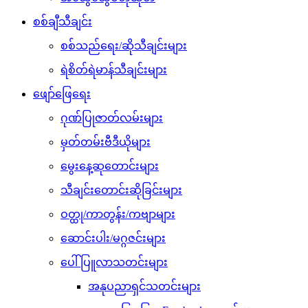
စစ်ချီသီချင်း
စစ်သည်ရေး/ဆိုသီချင်းများ
ရဲစိတ်ရဲမာန်သီချင်းများ
ဖျော်ဖြေရေး
ဂုဏ်ပြုဇာတ်လမ်းများ
မှတ်တမ်းဗီဒီယိုများ
မွေးနေ့ဆုတောင်းများ
သီချင်းတောင်းဆိုခြင်းများ
ဝတ္ထု/ကာတွန်း/ကဗျာများ
ဆောင်းပါး/မဂ္ဂဇင်းများ
ပေါ်ပြူလာသတင်းများ
အနုပညာရှင်သတင်းများ