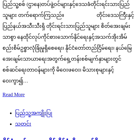
ပြည်သူ့စစ် (ဌာနေ)တပ်ဖွဲ့ဝင်များနှင့်ဒေသခံတိုင်းရင်းသားပြည်
သူများ တက်ရောက်ကြသည်။ တိုင်းဒေသကြီးနှင့်
ပြည်နယ်အသီးသီးရှိ တိုင်းရင်းသားပြည်သူများ စိတ်အေးချမ်း
သာစွာ နေထိုင်လုပ်ကိုင်စားသောက်နိုင်ရေးနှင့်အသက်အိုးအိမ်
စည်းစိမ်ဥစ္စာလုံခြုံမှုရှိစေရေး၊ နိုင်ငံတော်တည်ငြိမ်ရေး၊ နယ်မြေ
အေးချမ်းသာယာရေးအတွက်ရှေ့တန်းစစ်မျက်နှာများတွင်
စစ်ဆင်ရေးတာဝန်များကို မိဝေးဖဝေး၊ မိသားစုများနှင့်
ဝေးကွာ၍…
Read More
ပြည်သူ့အကျိုးပြု
သတင်း