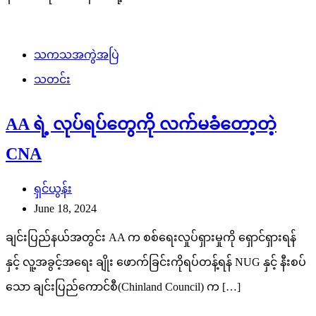
သကသအကွဲအပြဲ
သတင်း
AA ရဲ့ လုပ်ရပ်တွေကို လက်မခံတော့တဲ့
CNA
ရှင်ယွန်း
June 18, 2024
ချင်းပြည်နယ်အတွင်း AA က စစ်ရေးလှုပ်ရှားမှုကို ရှောင်ရှားရန်
နှင့် လူ့အခွင့်အရေး ချိုး ဖောက်ခြင်းကိုရပ်တန့်ရန် NUG နှင့် နီးစပ်
သော ချင်းပြည်ကောင်စီ(Chinland Council) က […]