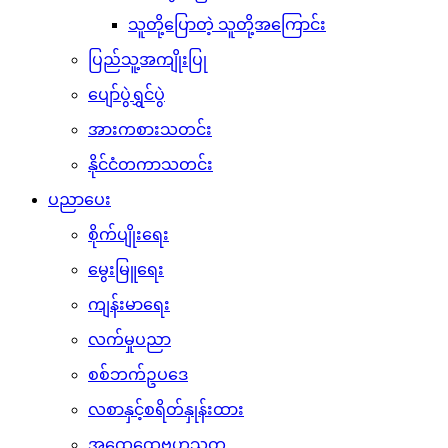
သူတို့ပြောတဲ့ သူတို့အကြောင်း
ပြည်သူ့အကျိုးပြု
ပျော်ပွဲရွှင်ပွဲ
အားကစားသတင်း
နိုင်ငံတကာသတင်း
ပညာပေး
စိုက်ပျိုးရေး
မွေးမြူရေး
ကျန်းမာရေး
လက်မှုပညာ
စစ်ဘက်ဥပဒေ
လစာနှင့်စရိတ်နှုန်းထား
အထွေထွေဗဟုသုတ