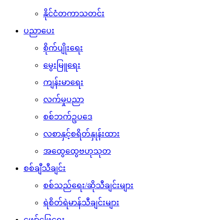
နိုင်ငံတကာသတင်း
ပညာပေး
စိုက်ပျိုးရေး
မွေးမြူရေး
ကျန်းမာရေး
လက်မှုပညာ
စစ်ဘက်ဥပဒေ
လစာနှင့်စရိတ်နှုန်းထား
အထွေထွေဗဟုသုတ
စစ်ချီသီချင်း
စစ်သည်ရေး/ဆိုသီချင်းများ
ရဲစိတ်ရဲမာန်သီချင်းများ
ဖျော်ဖြေရေး