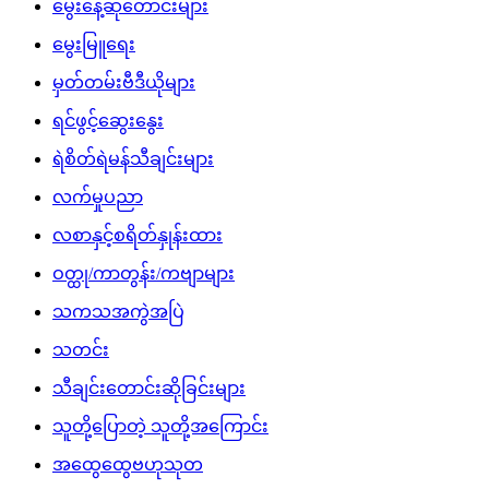
မွေးနေ့ဆုတောင်းများ
မွေးမြူရေး
မှတ်တမ်းဗီဒီယိုများ
ရင်ဖွင့်ဆွေးနွေး
ရဲစိတ်ရဲမန်သီချင်းများ
လက်မှုပညာ
လစာနှင့်စရိတ်နှုန်းထား
ဝတ္ထု/ကာတွန်း/ကဗျာများ
သကသအကွဲအပြဲ
သတင်း
သီချင်းတောင်းဆိုခြင်းများ
သူတို့ပြောတဲ့ သူတို့အကြောင်း
အထွေထွေဗဟုသုတ