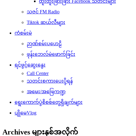
ထူးထူးခြားခြား Facebook သတင်းများ
သဇင် FM Radio
Tiktok ဆယ်လီများ
ကံစမ်းမဲ
ဉာဏ်စမ်းပဟေဠိ
ဖုန်းဘေလ်မဲဖောက်ခြင်း
ရင်ဖွင့်ဆွေးနွေး
Call Center
သတင်းစကားပေးပို့ရန်
အမေး/အဖြေကဏ္ဍ
ရွေးကောက်ပွဲစိစစ်တွေ့ရှိချက်များ
ပျိုမေVlog
Archives များနှစ်အလိုက်