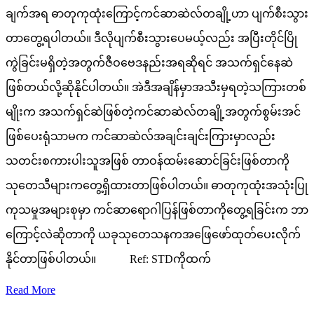
ချက်အရ ဓာတုကုထုံးကြောင့်ကင်ဆာဆဲလ်တချို့ဟာ ပျက်စီးသွား
တာတွေ့ရပါတယ်။ ဒီလိုပျက်စီးသွားပေမယ့်လည်း အပြီးတိုင်ပြို
ကွဲခြင်းမရှိတဲ့အတွက်ဇီဝဗေဒနည်းအရဆိုရင် အသက်ရှင်နေဆဲ
ဖြစ်တယ်လို့ဆိုနိုင်ပါတယ်။ အဲဒီအချိန်မှာအသီးမှရတဲ့သကြားတစ်
မျိုးက အသက်ရှင်ဆဲဖြစ်တဲ့ကင်ဆာဆဲလ်တချို့အတွက်စွမ်းအင်
ဖြစ်ပေးရုံသာမက ကင်ဆာဆဲလ်အချင်းချင်းကြားမှာလည်း
သတင်းစကားပါးသူအဖြစ် တာဝန်ထမ်းဆောင်ခြင်းဖြစ်တာကို
သုတေသီများကတွေ့ရှိထားတာဖြစ်ပါတယ်။ ဓာတုကုထုံးအသုံးပြု
ကုသမှုအများစုမှာ ကင်ဆာရောဂါပြန်ဖြစ်တာကိုတွေ့ရခြင်းက ဘာ
ကြောင့်လဲဆိုတာကို ယခုသုတေသနကအဖြေဖော်ထုတ်ပေးလိုက်
နိုင်တာဖြစ်ပါတယ်။ Ref: STDကိုထက်
Read More