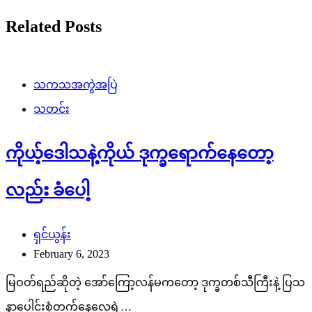
Related Posts
သကသအကွဲအပြဲ
သတင်း
ကိုယ့်ဒေါသနဲ့ကိုယ် ဒုက္ခရောက်နေတော့
လည်း ခံပေါ့
ရှင်ယွန်း
February 6, 2023
မြဝတ်ရည်ဆိုတဲ့ အော်ကြော့လန်မကတော့ ဒုက္ခတစ်သီကြီးနဲ့ ပြသ
နာပေါင်းစုံတက်နေလေရဲ့…