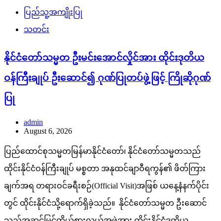
ပြည်သူ့အကျိုးပြု
သတင်း
နိုင်ငံတော်သမ္မတ ဦးမင်းအောင်လှိုင်အား ထိုင်းဒုတိယ
ဝန်ကြီးချုပ် ဦးဆောင်၍ ဂုဏ်ပြုတပ်ဖွဲ့ဖြင့် ကြိုဆိုဂုဏ်
ပြု
admin
August 6, 2026
ပြည်ထောင်စုသမ္မတမြန်မာနိုင်ငံတော်၊ နိုင်ငံတော်သမ္မတသည်
ထိုင်းနိုင်ငံဝန်ကြီးချုပ် မစ္စတာ အနုထင်ချာဝီရကွန်၏ ဖိတ်ကြား
ချက်အရ တရားဝင်ခရီးစဉ်(Official Visit)အဖြစ် ယနေ့နံနက်ပိုင်း
တွင် ထိုင်းနိုင်ငံသို့ရောက်ရှိခဲ့သည်။ နိုင်ငံတော်သမ္မတ ဦးဆောင်
သည့်အဆင့်မြင့်ကိုယ်စားလှယ်အဖွဲ့အား ထိုင်းနိုင်ငံဒုတိယ