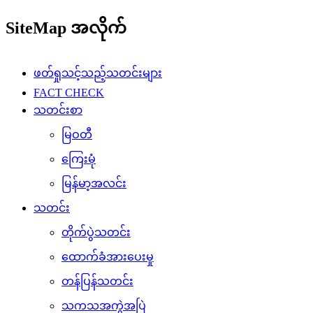
SiteMap အလိုက်
ဖတ်ရှုသင့်သည့်သတင်းများ
FACT CHECK
သတင်းစာ
မြဝတီ
ကြေးမုံ
မြန်မာ့အလင်း
သတင်း
တိုက်ပွဲသတင်း
ထောက်ခံအားပေးမှု
တန်ပြန်သတင်း
သကသအကွဲအပြဲ