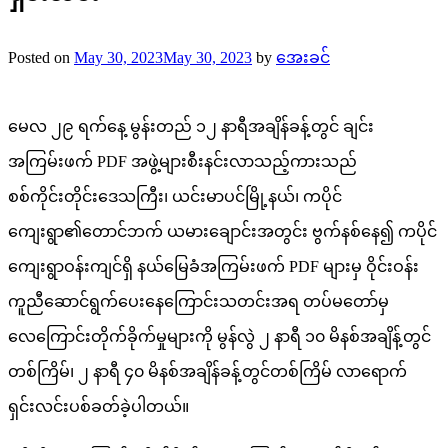
Posted on
May 30, 2023
May 30, 2023
by
အေးခင်
မေလ ၂၉ ရက်နေ့ မွန်းတည် ၁၂ နာရီအချိန်ခန့်တွင် ချင်း
အကြမ်းဖက် PDF အဖွဲ့များစီးနင်းလာသည့်ကားသည်
စစ်ကိုင်းတိုင်းဒေသကြီး၊ ယင်းမာပင်မြို့နယ်၊ ကပိုင်
ကျေးရွာ၏တောင်ဘက် ယမားချောင်းအတွင်း ဗွက်နစ်နေ၍ ကပိုင်
ကျေးရွာဝန်းကျင်ရှိ နယ်မြေခံအကြမ်းဖက် PDF များမှ ဝိုင်းဝန်း
ကူညီဆောင်ရွက်ပေးနေကြောင်းသတင်းအရ တပ်မတော်မှ
လေကြောင်းတိုက်ခိုက်မှုများကို မွန်လွဲ ၂ နာရီ ၁၀ မိနစ်အချိန့်တွင်
တစ်ကြိမ်၊ ၂ နာရီ ၄၀ မိနစ်အချိန်ခန့်တွင်တစ်ကြိမ် လာရောက်
ရှင်းလင်းပစ်ခတ်ခဲ့ပါတယ်။