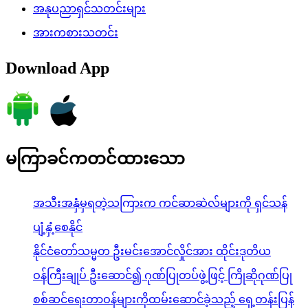
အနုပညာရှင်သတင်းများ
အားကစားသတင်း
Download App
မကြာခင်ကတင်ထားသော
အသီးအနှံမှရတဲ့သကြားက ကင်ဆာဆဲလ်များကို ရှင်သန်
ပျံ့နှံ့စေနိုင်
နိုင်ငံတော်သမ္မတ ဦးမင်းအောင်လှိုင်အား ထိုင်းဒုတိယ
ဝန်ကြီးချုပ် ဦးဆောင်၍ ဂုဏ်ပြုတပ်ဖွဲ့ဖြင့် ကြိုဆိုဂုဏ်ပြု
စစ်ဆင်ရေးတာဝန်များကိုထမ်းဆောင်ခဲ့သည့် ရှေ့တန်းပြန်