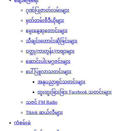
ဂုဏ်ပြုဇာတ်လမ်းများ
မှတ်တမ်းဗီဒီယိုများ
မွေးနေ့ဆုတောင်းများ
သီချင်းတောင်းဆိုခြင်းများ
ဝတ္ထု/ကာတွန်း/ကဗျာများ
ဆောင်းပါး/မဂ္ဂဇင်းများ
ပေါ်ပြူလာသတင်းများ
အနုပညာရှင်သတင်းများ
ထူးထူးခြားခြား Facebook သတင်းများ
သဇင် FM Radio
Tiktok ဆယ်လီများ
ကံစမ်းမဲ