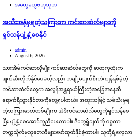
အထွေထွေဗဟုသုတ
အသီးအနှံမှရတဲ့သကြားက ကင်ဆာဆဲလ်များကို
ရှင်သန်ပျံ့နှံ့စေနိုင်
admin
August 6, 2026
သားအိမ်ကင်ဆာလိုမျိုး ကင်ဆာဆဲလ်တွေကို ဓာတုကုထုံးက
ဖျက်ဆီးလိုက်နိုင်ပေမယ့်လည်း တချို့မပျက်စီးဘဲကျန်ရစ်ခဲ့တဲ့
ကင်ဆာဆဲလ်တွေက အလွန်အန္တရာယ်ကြီးတဲ့အခြေအနေဆီ
ရောက်ရှိသွားနိုင်တာကိုတွေ့ရပါတယ်။ အထူးသဖြင့် သစ်သီးမှရ
တဲ့သကြားဓာတ်တစ်မျိုးက အဲဒီကင်ဆာဆဲလ်တွေကိုရှင်သန်စေ
ပြီး ပျံ့နှံ့စေအောင်ကူညီပေးတာပါ။ ဒီတွေ့ရှိချက်ကို ဝစ္စတာ
တက္ကသိုလ်မှသုတေသီများဖော်ထုတ်နိုင်ခဲ့တာပါ။ သူတို့ရဲ့လေ့လာ