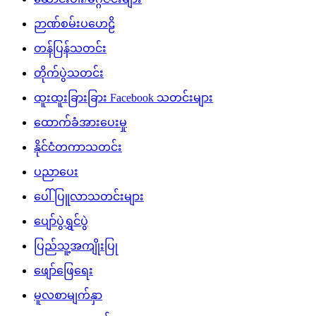
ဉာဏ်စမ်းပဟေဠိ
တန်ပြန်သတင်း
တိုက်ပွဲသတင်း
ထူးထူးခြားခြား Facebook သတင်းများ
ထောက်ခံအားပေးမှု
နိုင်ငံတကာသတင်း
ပညာပေး
ပေါ်ပြူလာသတင်းများ
ပျော်ပွဲရွှင်ပွဲ
ပြည်သူ့အကျိုးပြု
ဖျော်ဖြေရေး
မူလစာမျက်နှာ