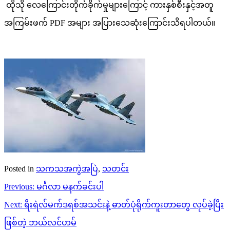
ထိုသို လေကြောင်းတိုက်ခိုက်မှုများကြောင့် ကားနှစ်စီးနှင့်အတူ
အကြမ်းဖက် PDF အများ အပြားသေဆုံးကြောင်းသိရပါတယ်။
Posted in
သကသအကွဲအပြဲ
,
သတင်း
Post
Previous:
မင်္ဂလာ မနက်ခင်းပါ
navigation
Next:
ရီးရဲလ်မက်ဒရစ်အသင်းနဲ့ ဓာတ်ပုံရိုက်ကူးတာတွေ လုပ်ခဲ့ပြီး
ဖြစ်တဲ့ ဘယ်လင်ဟမ်