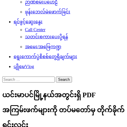
ဉာဏ်စမ်းပဟေဠိ
ဖုန်းဘေလ်မဲဖောက်ခြင်း
ရင်ဖွင့်ဆွေးနွေး
Call Center
သတင်းစကားပေးပို့ရန်
အမေး/အဖြေကဏ္ဍ
ရွေးကောက်ပွဲစိစစ်တွေ့ရှိချက်များ
ပျိုမေVlog
Search
for:
ယင်းမာပင်မြို့နယ်အတွင်းရှိ PDF
အကြမ်းဖက်များကို တပ်မတော်မှ တိုက်ခိုက်
ရှင်းလင်း