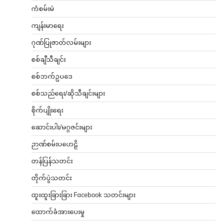
ကံစမ်းမဲ
ကျန်းမာရေး
ဂုဏ်ပြုဇာတ်လမ်းများ
စစ်ချီသီချင်း
စစ်ဘက်ဥပဒေ
စစ်သည်ရေး/ဆိုသီချင်းများ
စိုက်ပျိုးရေး
ဆောင်းပါး/မဂ္ဂဇင်းများ
ဉာဏ်စမ်းပဟေဠိ
တန်ပြန်သတင်း
တိုက်ပွဲသတင်း
ထူးထူးခြားခြား Facebook သတင်းများ
ထောက်ခံအားပေးမှု