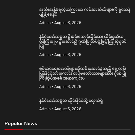
အသီးအနှံမှရတဲ့သကြားက ကင်ဆာဆဲလ်များကို ရှင်သန်
ပျံ့နှံ့စေနိုင်
Admin
August 6, 2026
နိုင်ငံတော်သမ္မတ ဦးမင်းအောင်လှိုင်အား ထိုင်းဒုတိယ
ဝန်ကြီးချုပ် ဦးဆောင်၍ ဂုဏ်ပြုတပ်ဖွဲ့ဖြင့် ကြိုဆိုဂုဏ်
ပြု
Admin
August 6, 2026
စစ်ဆင်ရေးတာဝန်များကိုထမ်းဆောင်ခဲ့သည့် ရှေ့တန်း
ပြန်နိုင်ငံ့သားကောင်း တပ်မတော်သားများအား ဂုဏ်ပြု
ကြိုဆိုပွဲအခမ်းအနားကျင်းပ
Admin
August 6, 2026
နိုင်ငံတော်သမ္မတ ထိုင်းနိုင်ငံသို့ ရောက်ရှိ
Admin
August 6, 2026
Popular News