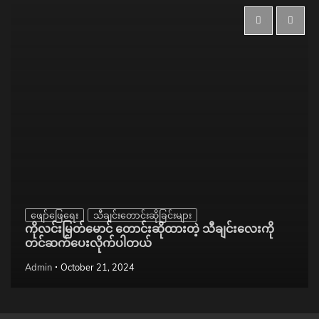
ဖျော်ဖြေရေး
သီချင်းတောင်းဆိုခြင်းများ
ကိုလင်းမြတ်မောင် တောင်းဆိုထားတဲ့ သီချင်းလေးကို
တင်ဆက်ပေးလိုက်ပါတယ်
Admin
October 21, 2024