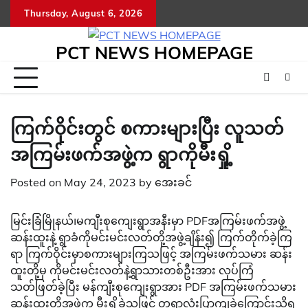
Skip
Thursday, August 6, 2026
to
content
PCT NEWS HOMEPAGE
ကြက်ဝိုင်းတွင် စကားများပြီး လူသတ်
အကြမ်းဖက်အဖွဲ့က ရွာကိုမီးရှို့
Posted on
May 24, 2023
by
အေးခင်
မြင်းခြံမြိုနယ်၊မကျီးစုကျေးရွာအနီးမှာ PDFအကြမ်းဖက်အဖွဲ့
ဆန်းထူးနဲ့ ရွာခံကိုမင်းမင်းလတ်တို့အဖွဲ့ချိန်း၍ ကြက်တိုက်ခဲ့ကြ
ရာ ကြက်ဝိုင်းမှာစကားများကြသဖြင့် အကြမ်းဖက်သမား ဆန်း
ထူးတို့မှ ကိုမင်းမင်းလတ်နဲ့ရွာသားတစ်ဦးအား လုပ်ကြံ
သတ်ဖြတ်ခဲ့ပြီး မန်ကျီးစုကျေးရွာအား PDF အကြမ်းဖက်သမား
ဆန်းထူးတို့အဖွဲက မီးရှို့ခဲ့သဖြင့် တရွာလုံးပြာကျခဲ့ကြောင်းသိရ