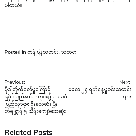
ပါတယ်။
Posted in
တန်ပြန်သတင်း
,
သတင်း
Post
Previous:
Next:
navigation
မိုခါတိုက်ခတ်မှုကြောင့်
မေလ ၂၄ ရက်နေ့မှုခင်းသတင်း
ရခိုင်ပြည်နယ်အတွင်း၌ ဒေသခံ
များ
ပြည်သူ၁၄၈ ဦးသေဆုံးပြီး
တိရစ္ဆာန် ၅ သိန်းကျော်သေဆုံး
Related Posts