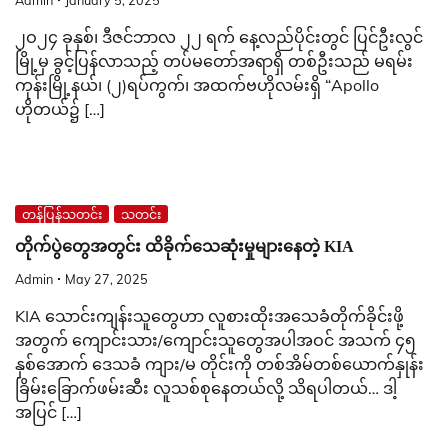
Admin
January 5, 2025
၂ဝ၂၄ ခုနှစ်၊ ဒီဇင်ဘာလ ၂၂ ရက် နေ့လည်ပိုင်းတွင် ပြင်ဦးလွင်
မြို့မှ ခွင့်ပြန်လာသည့် တပ်မတော်အရာရှိ တစ်ဦးသည် မရမ်း
ကုန်းမြို့နယ်၊ (၂)ရပ်ကွက်၊ အထက်ဗဟိုလမ်းရှိ “Apollo
ဟိုတယ်၌ […]
တန်ပြန်သတင်း
သတင်း
တိုက်ပွဲတွေအတွင်း ထိခိုက်သေဆုံးမှုများနေတဲ့ KIA
Admin
May 27, 2025
KIA သောင်းကျန်းသူတွေဟာ လူစားထိုးအသေခံတိုက်ခိုင်းဖို့
အတွက် ကျောင်းသား/ကျောင်းသူတွေအပါအဝင် အသက် ၄၅
နှစ်အောက် ဒေသခံ ကျား/မ တိုင်းကို တစ်အိမ်တစ်ယောက်နှုန်း
ခြိမ်းခြောက်ဖမ်းဆီး လူသစ်စုနေတယ်လို့ သိရပါတယ်… ဒါ့
အပြင် […]