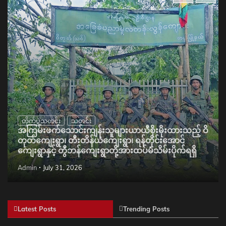
တိုက်ပွဲသတင်း
သတင်း
အကြမ်းဖက်သောင်းကျန်းသူများယာယီစိုးမိုးထားသည့် ဝိ
တုတ်ကျေးရွာ၊ တီးတိန်ယံကျေးရွာ၊ ရန်တိုင်းအောင်
ကျေးရွာနှင့် တွီဘန်ကျေးရွာတို့အားထပ်မံသိမ်းပိုက်ရရှိ
Admin
July 31, 2026
Latest Posts
Trending Posts