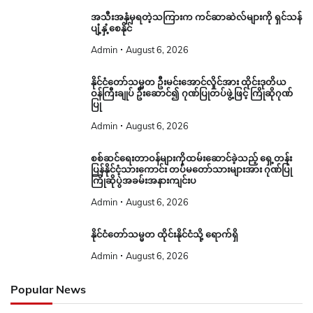
အသီးအနှံမှရတဲ့သကြားက ကင်ဆာဆဲလ်များကို ရှင်သန်
ပျံ့နှံ့စေနိုင်
Admin
August 6, 2026
နိုင်ငံတော်သမ္မတ ဦးမင်းအောင်လှိုင်အား ထိုင်းဒုတိယ
ဝန်ကြီးချုပ် ဦးဆောင်၍ ဂုဏ်ပြုတပ်ဖွဲ့ဖြင့် ကြိုဆိုဂုဏ်
ပြု
Admin
August 6, 2026
စစ်ဆင်ရေးတာဝန်များကိုထမ်းဆောင်ခဲ့သည့် ရှေ့တန်း
ပြန်နိုင်ငံ့သားကောင်း တပ်မတော်သားများအား ဂုဏ်ပြု
ကြိုဆိုပွဲအခမ်းအနားကျင်းပ
Admin
August 6, 2026
နိုင်ငံတော်သမ္မတ ထိုင်းနိုင်ငံသို့ ရောက်ရှိ
Admin
August 6, 2026
Popular News