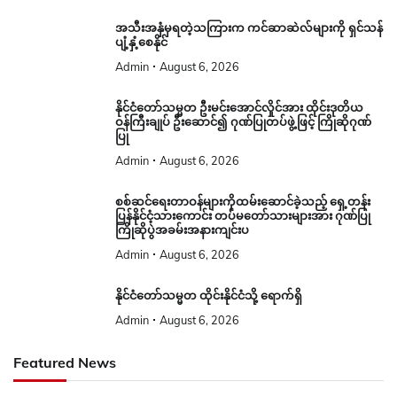
အသီးအနှံမှရတဲ့သကြားက ကင်ဆာဆဲလ်များကို ရှင်သန်
ပျံ့နှံ့စေနိုင်
Admin
August 6, 2026
နိုင်ငံတော်သမ္မတ ဦးမင်းအောင်လှိုင်အား ထိုင်းဒုတိယ
ဝန်ကြီးချုပ် ဦးဆောင်၍ ဂုဏ်ပြုတပ်ဖွဲ့ဖြင့် ကြိုဆိုဂုဏ်
ပြု
Admin
August 6, 2026
စစ်ဆင်ရေးတာဝန်များကိုထမ်းဆောင်ခဲ့သည့် ရှေ့တန်း
ပြန်နိုင်ငံ့သားကောင်း တပ်မတော်သားများအား ဂုဏ်ပြု
ကြိုဆိုပွဲအခမ်းအနားကျင်းပ
Admin
August 6, 2026
နိုင်ငံတော်သမ္မတ ထိုင်းနိုင်ငံသို့ ရောက်ရှိ
Admin
August 6, 2026
Featured News