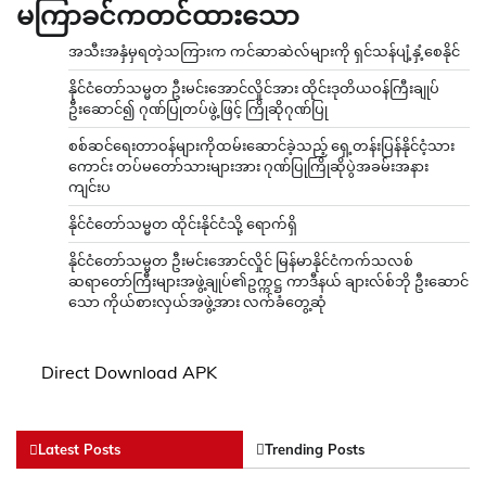
မကြာခင်ကတင်ထားသော
အသီးအနှံမှရတဲ့သကြားက ကင်ဆာဆဲလ်များကို ရှင်သန်ပျံ့နှံ့စေနိုင်
နိုင်ငံတော်သမ္မတ ဦးမင်းအောင်လှိုင်အား ထိုင်းဒုတိယဝန်ကြီးချုပ်
ဦးဆောင်၍ ဂုဏ်ပြုတပ်ဖွဲ့ဖြင့် ကြိုဆိုဂုဏ်ပြု
စစ်ဆင်ရေးတာဝန်များကိုထမ်းဆောင်ခဲ့သည့် ရှေ့တန်းပြန်နိုင်ငံ့သား
ကောင်း တပ်မတော်သားများအား ဂုဏ်ပြုကြိုဆိုပွဲအခမ်းအနား
ကျင်းပ
နိုင်ငံတော်သမ္မတ ထိုင်းနိုင်ငံသို့ ရောက်ရှိ
နိုင်ငံတော်သမ္မတ ဦးမင်းအောင်လှိုင် မြန်မာနိုင်ငံကက်သလစ်
ဆရာတော်ကြီးများအဖွဲ့ချုပ်၏ဥက္ကဋ္ဌ ကာဒီနယ် ချားလ်စ်ဘို ဦးဆောင်
သော ကိုယ်စားလှယ်အဖွဲ့အား လက်ခံတွေ့ဆုံ
Direct Download APK
Latest Posts
Trending Posts