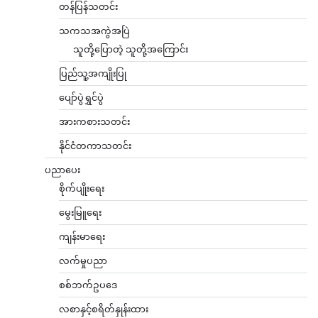
တန်ပြန်သတင်း
သကသအကွဲအပြဲ
သူတို့ပြောတဲ့ သူတို့အကြောင်း
ပြည်သူ့အကျိုးပြု
ပျော်ပွဲရွှင်ပွဲ
အားကစားသတင်း
နိုင်ငံတကာသတင်း
ပညာပေး
စိုက်ပျိုးရေး
မွေးမြူရေး
ကျန်းမာရေး
လက်မှုပညာ
စစ်ဘက်ဥပဒေ
လစာနှင့်စရိတ်နှုန်းထား