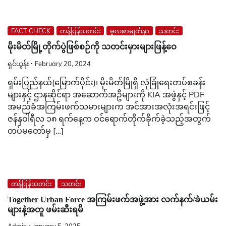
FACT CHECK
တန်ပြန်သတင်း
မူလစာမျက်နှာ
သတင်း
မိုးမိတ်မြို့တိုက်ပွဲဖြစ်စဉ်ကို သတင်းမှားများဖြန့်ဝေ
ရှင်ယွန်း
February 20, 2024
ရှမ်းပြည်နယ်(မြောက်ပိုင်း)၊ မိုးမိတ်မြိုရှိ လုံခြုံရေးတပ်စခန်း
များနှင့် ဌာနဆိုင်ရာ အဆောက်အဦများကို KIA အဖွဲနှင့် PDF
အမည်ခံအကြမ်းဖက်သမားများက အင်အားအလုံးအရင်းဖြင့်
ဇန်နဝါရီလ ၁၈ ရက်နေ့က ဝင်ရောက်တိုက်ခိုက်ခဲ့သည့်အတွက်
တပ်မတော်မှ […]
တန်ပြန်သတင်း
သတင်း
Together Urban Force အကြမ်းဖက်အဖွဲ့အား လက်နက်/ခဲယမ်း
များနဲ့အတူ ဖမ်းဆီးရမိ