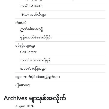
သဇင် FM Radio
Tiktok ဆယ်လီများ
ကံစမ်းမဲ
ဉာဏ်စမ်းပဟေဠိ
ဖုန်းဘေလ်မဲဖောက်ခြင်း
ရင်ဖွင့်ဆွေးနွေး
Call Center
သတင်းစကားပေးပို့ရန်
အမေး/အဖြေကဏ္ဍ
ရွေးကောက်ပွဲစိစစ်တွေ့ရှိချက်များ
ပျိုမေVlog
Archives များနှစ်အလိုက်
August 2026