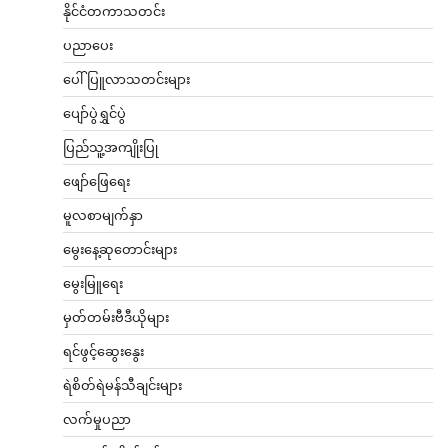
နိုင်ငံတကာသတင်း
ပညာပေး
ပေါ်ပြူလာသတင်းများ
ပျော်ပွဲရွှင်ပွဲ
ပြည်သူ့အကျိုးပြု
ဖျော်ဖြေရေး
မူလစာမျက်နှာ
မွေးနေ့ဆုတောင်းများ
မွေးမြူရေး
မှတ်တမ်းဗီဒီယိုများ
ရင်ဖွင့်ဆွေးနွေး
ရဲစိတ်ရဲမန်သီချင်းများ
လက်မှုပညာ