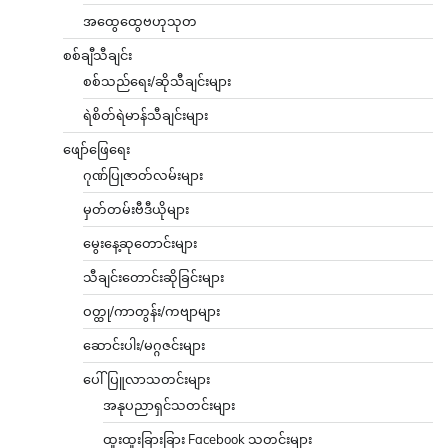
အထွေထွေဗဟုသုတ
စစ်ချီသီချင်း
စစ်သည်ရေး/ဆိုသီချင်းများ
ရဲစိတ်ရဲမာန်သီချင်းများ
ဖျော်ဖြေရေး
ဂုဏ်ပြုဇာတ်လမ်းများ
မှတ်တမ်းဗီဒီယိုများ
မွေးနေ့ဆုတောင်းများ
သီချင်းတောင်းဆိုခြင်းများ
ဝတ္ထု/ကာတွန်း/ကဗျာများ
ဆောင်းပါး/မဂ္ဂဇင်းများ
ပေါ်ပြူလာသတင်းများ
အနုပညာရှင်သတင်းများ
ထူးထူးခြားခြား Facebook သတင်းများ