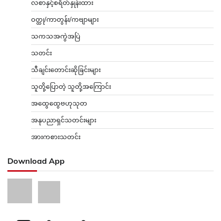
လစာနှင့်စရိတ်နှုန်းထား
ဝတ္ထု/ကာတွန်း/ကဗျာများ
သကသအကွဲအပြဲ
သတင်း
သီချင်းတောင်းဆိုခြင်းများ
သူတို့ပြောတဲ့ သူတို့အကြောင်း
အထွေထွေဗဟုသုတ
အနုပညာရှင်သတင်းများ
အားကစားသတင်း
Download App