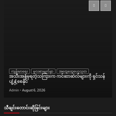
ကျန်းမာရေး
မူလစာမျက်နှာ
အထွေထွေဗဟုသုတ
အသီးအနှံမှရတဲ့သကြားက ကင်ဆာဆဲလ်များကို ရှင်သန်
ပျံ့နှံ့စေနိုင်
Admin
August 6, 2026
သီချင်းတောင်းဆိုခြင်းများ