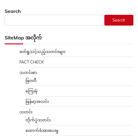
Search
Search
SiteMap အလိုက်
ဖတ်ရှုသင့်သည့်သတင်းများ
FACT CHECK
သတင်းစာ
မြဝတီ
ကြေးမုံ
မြန်မာ့အလင်း
သတင်း
တိုက်ပွဲသတင်း
ထောက်ခံအားပေးမှု