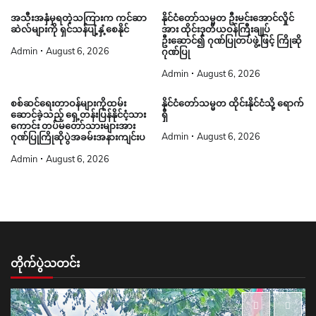
အသီးအနှံမှရတဲ့သကြားက ကင်ဆာ
နိုင်ငံတော်သမ္မတ ဦးမင်းအောင်လှိုင်
ဆဲလ်များကို ရှင်သန်ပျံ့နှံ့စေနိုင်
အား ထိုင်းဒုတိယဝန်ကြီးချုပ်
ဦးဆောင်၍ ဂုဏ်ပြုတပ်ဖွဲ့ဖြင့် ကြိုဆို
Admin
August 6, 2026
ဂုဏ်ပြု
Admin
August 6, 2026
စစ်ဆင်ရေးတာဝန်များကိုထမ်း
နိုင်ငံတော်သမ္မတ ထိုင်းနိုင်ငံသို့ ရောက်
ဆောင်ခဲ့သည့် ရှေ့တန်းပြန်နိုင်ငံ့သား
ရှိ
ကောင်း တပ်မတော်သားများအား
Admin
August 6, 2026
ဂုဏ်ပြုကြိုဆိုပွဲအခမ်းအနားကျင်းပ
Admin
August 6, 2026
တိုက်ပွဲသတင်း