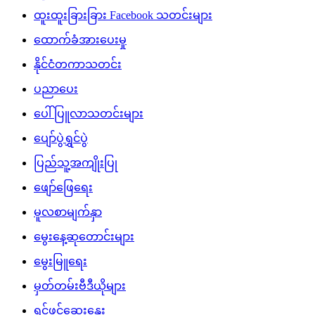
ထူးထူးခြားခြား Facebook သတင်းများ
ထောက်ခံအားပေးမှု
နိုင်ငံတကာသတင်း
ပညာပေး
ပေါ်ပြူလာသတင်းများ
ပျော်ပွဲရွှင်ပွဲ
ပြည်သူ့အကျိုးပြု
ဖျော်ဖြေရေး
မူလစာမျက်နှာ
မွေးနေ့ဆုတောင်းများ
မွေးမြူရေး
မှတ်တမ်းဗီဒီယိုများ
ရင်ဖွင့်ဆွေးနွေး