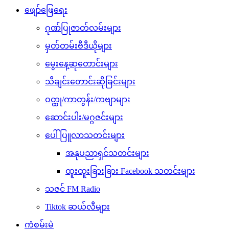
ဖျော်ဖြေရေး
ဂုဏ်ပြုဇာတ်လမ်းများ
မှတ်တမ်းဗီဒီယိုများ
မွေးနေ့ဆုတောင်းများ
သီချင်းတောင်းဆိုခြင်းများ
ဝတ္ထု/ကာတွန်း/ကဗျာများ
ဆောင်းပါး/မဂ္ဂဇင်းများ
ပေါ်ပြူလာသတင်းများ
အနုပညာရှင်သတင်းများ
ထူးထူးခြားခြား Facebook သတင်းများ
သဇင် FM Radio
Tiktok ဆယ်လီများ
ကံစမ်းမဲ