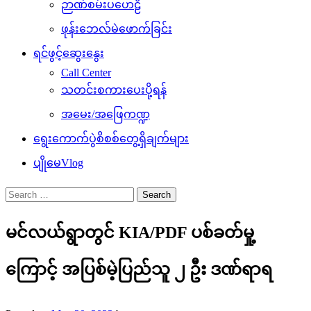
ဉာဏ်စမ်းပဟေဠိ
ဖုန်းဘေလ်မဲဖောက်ခြင်း
ရင်ဖွင့်ဆွေးနွေး
Call Center
သတင်းစကားပေးပို့ရန်
အမေး/အဖြေကဏ္ဍ
ရွေးကောက်ပွဲစိစစ်တွေ့ရှိချက်များ
ပျိုမေVlog
Search
for:
မင်လယ်ရွာတွင် KIA/PDF ပစ်ခတ်မှု့
ကြောင့် အပြစ်မဲ့ပြည်သူ ၂ ဦး ဒဏ်ရာရ