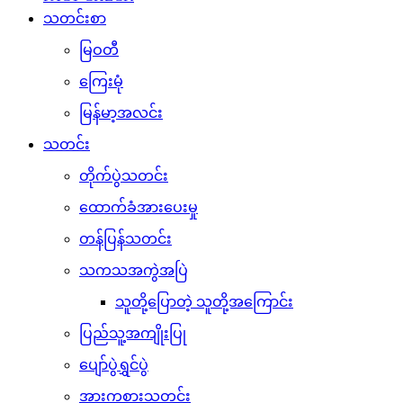
သတင်းစာ
မြဝတီ
ကြေးမုံ
မြန်မာ့အလင်း
သတင်း
တိုက်ပွဲသတင်း
ထောက်ခံအားပေးမှု
တန်ပြန်သတင်း
သကသအကွဲအပြဲ
သူတို့ပြောတဲ့ သူတို့အကြောင်း
ပြည်သူ့အကျိုးပြု
ပျော်ပွဲရွှင်ပွဲ
အားကစားသတင်း