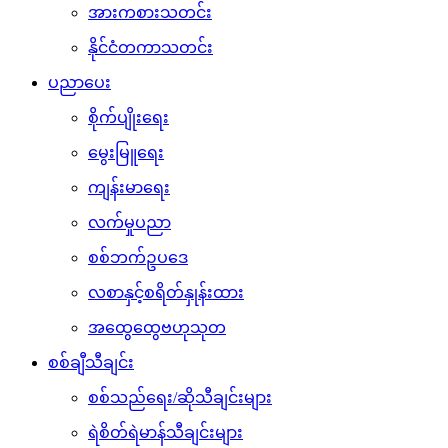
အားကစားသတင်း
နိုင်ငံတကာသတင်း
ပညာပေး
စိုက်ပျိုးရေး
မွေးမြူရေး
ကျန်းမာရေး
လက်မှုပညာ
စစ်ဘက်ဥပဒေ
လစာနှင့်စရိတ်နှုန်းထား
အထွေထွေဗဟုသုတ
စစ်ချီသီချင်း
စစ်သည်ရေး/ဆိုသီချင်းများ
ရဲစိတ်ရဲမာန်သီချင်းများ