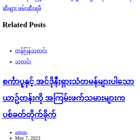
ဆီများ ဖမ်းဆီးရမိ
Related Posts
တန်ပြန်သတင်း
သတင်း
စင်္ကာပူနှင့် အင်ဒိုနီးရှားသံတမန်များပါသော
ယာဥ်တန်းကို အကြမ်းဖက်သမားများက
ပစ်ခတ်တိုက်ခိုက်
admin
May 7, 2023