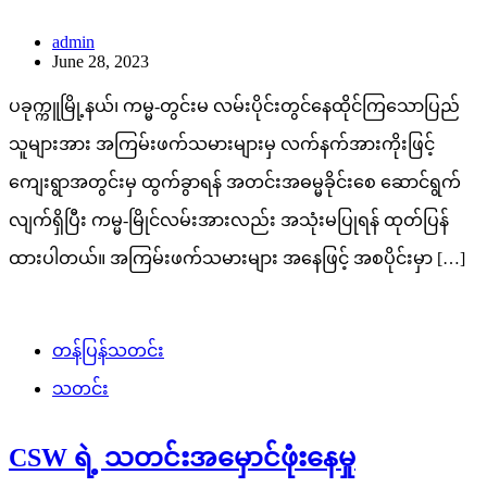
admin
June 28, 2023
ပခုက္ကူမြို့နယ်၊ ကမ္မ-တွင်းမ လမ်းပိုင်းတွင်နေထိုင်ကြသောပြည်
သူများအား အကြမ်းဖက်သမားများမှ လက်နက်အားကိုးဖြင့်
ကျေးရွာအတွင်းမှ ထွက်ခွာရန် အတင်းအဓမ္မခိုင်းစေ ဆောင်ရွက်
လျက်ရှိပြီး ကမ္မ-မြိုင်လမ်းအားလည်း အသုံးမပြုရန် ထုတ်ပြန်
ထားပါတယ်။ အကြမ်းဖက်သမားများ အနေဖြင့် အစပိုင်းမှာ […]
တန်ပြန်သတင်း
သတင်း
CSW ရဲ့ သတင်းအမှောင်ဖုံးနေမှု