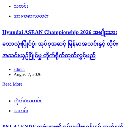
သတင်း
အားကစားသတင်း
Hyundai ASEAN Championship 2026 အမျိုးသား
ဘောလုံးပြိုင်ပွဲ၊ အုပ်စုအဆင့် မြန်မာအသင်းနှင့် ထိုင်း
အသင်းယှဉ်ပြိုင်မှု တိုက်ရိုက်ထုတ်လွှင့်မည်
admin
August 7, 2026
Read More
တိုက်ပွဲသတင်း
သတင်း
PNLA/ KNDF အဖွဲ့များ၏ ခမ်းနဂါးစခန်းနှင့် လက်နက်