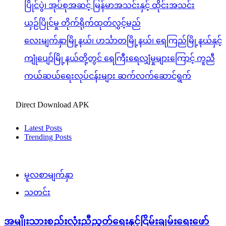
ပြိုင်ပွဲ၊ အုပ်စုအဆင့် မြန်မာအသင်းနှင့် ထိုင်းအသင်း
ယှဉ်ပြိုင်မှု တိုက်ရိုက်ထုတ်လွှင့်မည်
လေးမျက်နှာမြို့နယ်၊ ဟင်္သာတမြို့နယ်၊ ရေကြည်မြို့နယ်နှင့်
ကျုံပျော်မြို့နယ်တို့တွင် ရေကြီးရေလျှံမှုများကြောင့် ကူညီ
ကယ်ဆယ်ရေးလုပ်ငန်းများ ဆက်လက်ဆောင်ရွက်
Direct Download APK
Latest Posts
Trending Posts
မူလစာမျက်နှာ
သတင်း
အမျိုးသားစည်းလုံးညီညွတ်ရေးနှင့်ငြိမ်းချမ်းရေးဖော်