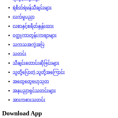
ရဲစိတ်ရဲမန်သီချင်းများ
လက်မှုပညာ
လစာနှင့်စရိတ်နှုန်းထား
ဝတ္ထု/ကာတွန်း/ကဗျာများ
သကသအကွဲအပြဲ
သတင်း
သီချင်းတောင်းဆိုခြင်းများ
သူတို့ပြောတဲ့ သူတို့အကြောင်း
အထွေထွေဗဟုသုတ
အနုပညာရှင်သတင်းများ
အားကစားသတင်း
Download App