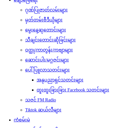
ဂုဏ်ပြုဇာတ်လမ်းများ
မှတ်တမ်းဗီဒီယိုများ
မွေးနေ့ဆုတောင်းများ
သီချင်းတောင်းဆိုခြင်းများ
ဝတ္ထု/ကာတွန်း/ကဗျာများ
ဆောင်းပါး/မဂ္ဂဇင်းများ
ပေါ်ပြူလာသတင်းများ
အနုပညာရှင်သတင်းများ
ထူးထူးခြားခြား Facebook သတင်းများ
သဇင် FM Radio
Tiktok ဆယ်လီများ
ကံစမ်းမဲ