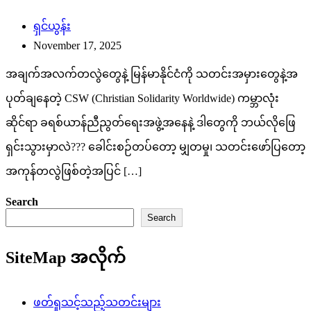
ရှင်ယွန်း
November 17, 2025
အချက်အလက်တလွဲတွေနဲ့ မြန်မာနိုင်ငံကို သတင်းအမှားတွေနဲ့အ
ပုတ်ချနေတဲ့ CSW (Christian Solidarity Worldwide) ကမ္ဘာလုံး
ဆိုင်ရာ ခရစ်ယာန်ညီညွတ်ရေးအဖွဲ့အနေနဲ့ ဒါတွေကို ဘယ်လိုဖြေ
ရှင်းသွားမှာလဲ??? ခေါင်းစဉ်တပ်တော့ မျှတမှု၊ သတင်းဖော်ပြတော့
အကုန်တလွဲဖြစ်တဲ့အပြင် […]
Search
Search
SiteMap အလိုက်
ဖတ်ရှုသင့်သည့်သတင်းများ