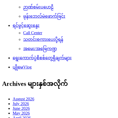
ဉာဏ်စမ်းပဟေဠိ
ဖုန်းဘေလ်မဲဖောက်ခြင်း
ရင်ဖွင့်ဆွေးနွေး
Call Center
သတင်းစကားပေးပို့ရန်
အမေး/အဖြေကဏ္ဍ
ရွေးကောက်ပွဲစိစစ်တွေ့ရှိချက်များ
ပျိုမေVlog
Archives များနှစ်အလိုက်
August 2026
July 2026
June 2026
May 2026
April 2026