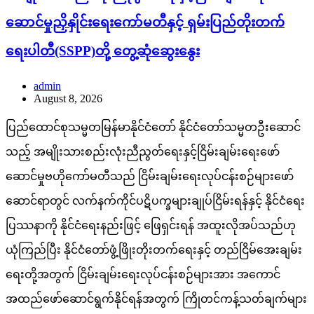
ဆောင်မှုညှိနှိုင်းရေးကော်မတီနှင့် ရှမ်းပြည်တိုးတက်
ရေးပါတီ(SSPP)တို့ တွေ့ဆုံဆွေးနွေး
admin
August 8, 2026
ပြည်ထောင်စုသမ္မတမြန်မာနိုင်ငံတော် နိုင်ငံတော်သမ္မတဦးဆောင်
သည့် အမျိုးသားစည်းလုံးညီညွတ်ရေးနှင့်ငြိမ်းချမ်းရေးဖော်
ဆောင်မှုဗဟိုကော်မတီသည် ငြိမ်းချမ်းရေးလုပ်ငန်းစဉ်များဖော်
ဆောင်ရာတွင် လက်နက်ကိုင်ပဋိပက္ခများချုပ်ငြိမ်းရန်နှင့် နိုင်ငံရေး
ပြဿနာကို နိုင်ငံရေးနည်းဖြင့် ဖြေရှင်းရန် အထူးလိုအပ်သည်ဟု
ယုံကြည်ပြီး နိုင်ငံတော်ဖွံ့ဖြိုးတိုးတက်ရေးနှင့် တည်ငြိမ်အေးချမ်း
ရေးတို့အတွက် ငြိမ်းချမ်းရေးလုပ်ငန်းစဉ်များအား အကောင်
အထည်ဖော်ဆောင်ရွက်နိုင်ရန်အတွက် ကြိုတင်ကန့်သတ်ချက်များ