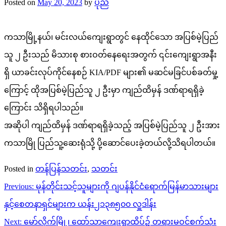
Posted on
May 20, 2023
by
ပုည
ကသာမြို့နယ်၊ မင်းလယ်ကျေးရွာတွင် နေထိုင်သော အပြစ်မဲ့ပြည်
သူ ၂ ဦးသည် မိသားစု စားဝတ်နေရေးအတွက် ၎င်းကျေးရွာအနီး
ရှိ ယာခင်းလုပ်ကိုင်နေစဉ် KIA/PDF များ၏ မဆင်မခြင်ပစ်ခတ်မှု့
ကြောင့် ထိုအပြစ်မဲ့ပြည်သူ ၂ ဦးမှာ ကျည်ထိမှန် ဒဏ်ရာရရှိခဲ့
ကြောင်း သိရှိရပါသည်။
အဆိုပါ ကျည်ထိမှန် ဒဏ်ရာရရှိခဲ့သည့် အပြစ်မဲ့ပြည်သူ ၂ ဦးအား
ကသာမြို ပြည်သူ့ဆေးရုံသို့ ပို့ဆောင်ပေးခဲ့တယ်လို့သိရပါတယ်။
Posted in
တန်ပြန်သတင်း
,
သတင်း
Post
Previous:
မုန်တိုင်းသင့်သူများကို ဂျပန်နိုင်ငံရောက်မြန်မာသားများ
navigation
နှင့်စေတနာရှင်များက ယန်း၂၁၃၈၅၀၀ လှူဒါန်း
Next:
မော်လိုက်မြို့၊ ထော်သာကျေးရွာထိပ်၌ တရားမဝင်စက်သုံး