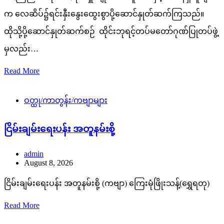
က လေဆိပ်၌ရင်းနှီးနွေးထွေးစွာပို့ဆောင်နှုတ်ဆက်ကြသည်။
ထိုသို့ပို့ဆောင်နှုတ်ဆက်စဉ် ထိုင်းဘုရင့်တပ်မတော်ဂုဏ်ပြုတပ်ဖွဲ့
မှလည်း…
Read More
ဝတ္ထု/ကာတွန်း/ကဗျာများ
ငြိမ်းချမ်းရေးပန်း အတူနမ်းစို့
admin
August 8, 2026
ငြိမ်းချမ်းရေးပန်း အတူနမ်းစို့ (ကဗျာ) ကြေးမုံဖြိုးသန့်(ရွှေရတု)
Read More