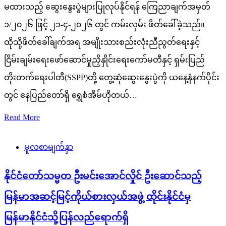
မထားသည့် ဆွေးနွေးပွဲများပြုလုပ်နိုင်ရန် ကြေညာချက်အမှတ်
၁/၂၀၂၆ ဖြင့် ၂၁-၄-၂၀၂၆ တွင် ကမ်းလှမ်း ဖိတ်ခေါ်ခဲ့သည်။
ထိုသို့ဖိတ်ခေါ်ချက်အရ အမျိုးသားစည်းလုံးညီညွတ်ရေးနှင့်
ငြိမ်းချမ်းရေးဖော်ဆောင်မှုညှိနှိုင်းရေးကော်မတီနှင့် ရှမ်းပြည်
တိုးတက်ရေးပါတီ(SSPP)တို့ တွေ့ဆုံဆွေးနွေးပွဲကို ယနေ့နံနက်ပိုင်း
တွင် နေပြည်တော်ရှိ ရွှေစံအိမ်ဟိုတယ်…
Read More
မူလစာမျက်နှာ
နိုင်ငံတော်သမ္မတ ဦးမင်းအောင်လှိုင် ဦးဆောင်သည့်
မြန်မာအဆင့်မြင့်ကိုယ်စားလှယ်အဖွဲ့ ထိုင်းနိုင်ငံမှ
မြန်မာနိုင်ငံသို့ပြန်လည်ရောက်ရှိ