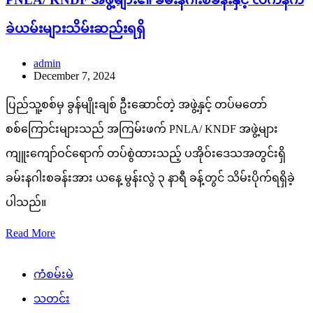
ခဲယမ်းများသိမ်းဆည်းရရှိ
admin
December 7, 2024
ပြည်သူ့စစ်မှ ခွန်မျိုးချစ် ဦးဆောင်တဲ့ အဖွဲ့နှင့် တပ်မတော်
စစ်ကြောင်းများသည် အကြမ်းဖက် PNLA/ KNDF အဖွဲ့များ
ကျူးကျော်ဝင်ရောက် တပ်စွဲထားသည့် ပအိုဝ်းဒေသအတွင်းရှိ
ခမ်းနဂါးစခန်းအား ယနေ့ မွန်းလွဲ ၃ နာရီ ခန့်တွင် သိမ်းပိုက်ရရှိခဲ့
ပါသည်။
Read More
ကံစမ်းမဲ
သတင်း