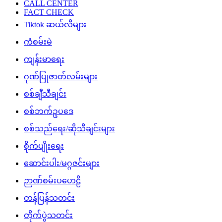
CALL CENTER
FACT CHECK
Tiktok ဆယ်လီများ
ကံစမ်းမဲ
ကျန်းမာရေး
ဂုဏ်ပြုဇာတ်လမ်းများ
စစ်ချီသီချင်း
စစ်ဘက်ဥပဒေ
စစ်သည်ရေး/ဆိုသီချင်းများ
စိုက်ပျိုးရေး
ဆောင်းပါး/မဂ္ဂဇင်းများ
ဉာဏ်စမ်းပဟေဠိ
တန်ပြန်သတင်း
တိုက်ပွဲသတင်း