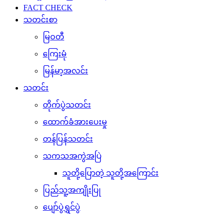
FACT CHECK
သတင်းစာ
မြဝတီ
ကြေးမုံ
မြန်မာ့အလင်း
သတင်း
တိုက်ပွဲသတင်း
ထောက်ခံအားပေးမှု
တန်ပြန်သတင်း
သကသအကွဲအပြဲ
သူတို့ပြောတဲ့ သူတို့အကြောင်း
ပြည်သူ့အကျိုးပြု
ပျော်ပွဲရွှင်ပွဲ