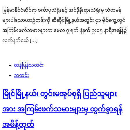
မြန်မာနိုင်ငံဆိုင်ရာ စင်္ကာပူသံရုံးနှင့် အင်ဒိုနီးရှားသံရုံးမှ သံတမန်
များပါသောယာဥ်တန်းကို ဆီဆိုင်မြို့နယ်အတွင်း ၄၁ မိုင်ကွေ့တွင်
အကြမ်းဖက်သမားများက မေလ ၇ ရက် နံနက် ၉း၁၅ နာရီအချိန်၌
လက်နက်ငယ် […]
တန်ပြန်သတင်း
သတင်း
မြိုင်မြို့နယ်၊ တွင်းမအုပ်စုရှိ ပြည်သူများ
အား အကြမ်းဖက်သမားများမှ ထွက်ခွာရန်
အမိန့်ထုတ်