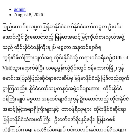
admin
August 8, 2026
ပြည်ထောင်စုသမ္မတမြန်မာနိုင်ငံတော်နိုင်ငံတော်သမ္မတ ဦးမင်း
အောင်လှိုင် ဦးဆောင်သည့် မြန်မာအဆင့်မြင့်ကိုယ်စားလှယ်အဖွဲ့
သည် ထိုင်းနိုင်ငံဝန်ကြီးချုပ် မစ္စတာ အနုထင်ချာဝီရ
ကွန်၏ဖိတ်ကြားချက်အရ ထိုင်းနိုင်ငံသို့ တရားဝင်ခရီးစဉ်(Official
Visit)သွားရောက်ခဲ့ပြီး ယနေ့မွန်းလွဲပိုင်းတွင် ဗန်ကောက်မြို့၊ ဒွန်
မောင်းအပြည်ပြည်ဆိုင်ရာလေဆိပ်မှမြန်မာနိုင်ငံသို့ ပြန်လည်ထွက်
ခွာကြသည်။ နိုင်ငံတော်သမ္မတနှင့်အဖွဲ့ဝင်များအား ထိုင်းနိုင်ငံ
ဝန်ကြီးချုပ် မစ္စတာ အနုထင်ချာဝီရကွန် ဦးဆောင်သည့် ထိုင်းနိုင်ငံ
အဆင့်မြင့်အရာရှိကြီးများနှင့် တာဝန်ရှိသူများ၊ ထိုင်းနိုင်ငံဆိုင်ရာ
မြန်မာနိုင်ငံသံအမတ်ကြီး ဦးဇော်ဇော်စိုးနှင့်ဇနီး၊ မြန်မာစစ်
သံ(ကြည်း၊ ရေ၊ လေ)ဗိုလ်မှူးချုပ် ဝင်းသူလင်းနှင့်တာဝန်ရှိသူများ