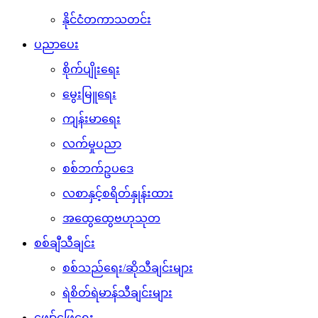
နိုင်ငံတကာသတင်း
ပညာပေး
စိုက်ပျိုးရေး
မွေးမြူရေး
ကျန်းမာရေး
လက်မှုပညာ
စစ်ဘက်ဥပဒေ
လစာနှင့်စရိတ်နှုန်းထား
အထွေထွေဗဟုသုတ
စစ်ချီသီချင်း
စစ်သည်ရေး/ဆိုသီချင်းများ
ရဲစိတ်ရဲမာန်သီချင်းများ
ဖျော်ဖြေရေး