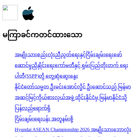
မကြာခင်ကတင်ထားသော
အမျိုးသားစည်းလုံးညီညွတ်ရေးနှင့်ငြိမ်းချမ်းရေးဖော်
ဆောင်မှုညှိနှိုင်းရေးကော်မတီနှင့် ရှမ်းပြည်တိုးတက် ရေး
ပါတီ(SSPP)တို့ တွေ့ဆုံဆွေးနွေး
နိုင်ငံတော်သမ္မတ ဦးမင်းအောင်လှိုင် ဦးဆောင်သည့် မြန်မာ
အဆင့်မြင့်ကိုယ်စားလှယ်အဖွဲ့ ထိုင်းနိုင်ငံမှ မြန်မာနိုင်ငံသို့
ပြန်လည်ရောက်ရှိ
ငြိမ်းချမ်းရေးပန်း အတူနမ်းစို့
Hyundai ASEAN Championship 2026 အမျိုးသားဘောလုံး