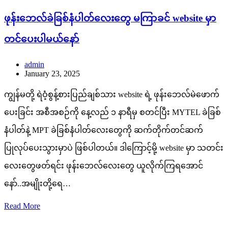
ဖုန်းဘေလ်ခဲခြစ်နံပါတ်လေးတွေ မကြာခင် website မှာ
တင်ပေးပါမယ်နော်
admin
January 23, 2025
ကျွန်မတို့ ရဲဝံ့စွန့်စားပြည်ချစ်သား website ရဲ့ ဖုန်းဘေလ်မဲဖောက်
ပေးခြင်း အစီအစဉ်ကို နေ့လည် ၁ နာရီမှ စတင်ပြီး MYTEL ခဲခြစ်
နံပါတ်နဲ့ MPT ခဲခြစ်နံပါတ်လေးတွေကို ဆက်တိုက်တင်ဆက်
ပြုလုပ်ပေးသွားမှာပဲ ဖြစ်ပါတယ်။ ဒါကြောင့်မို့ website မှာ သတင်း
လေးတွေဖတ်ရင်း ဖုန်းဘေလ်လေးတွေ ယူလိုက်ကြရအောင်
နော်..အမျိုးတို့ရေ…
Read More