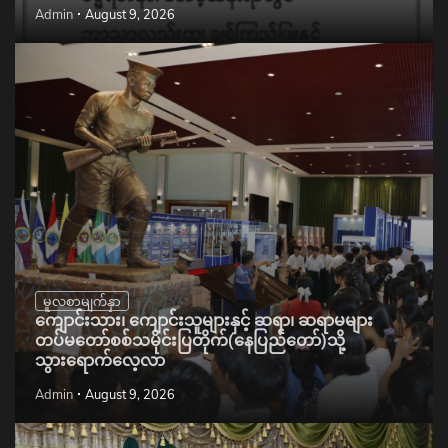
Admin
August 9, 2026
မူလစာမျက်နှာ
ကျောင်းသား၊ ကျောင်းသူများနှင့် ဆရာ၊ ဆရာမများ
တပ်မတော်စစ်သမိုင်းပြတိုက်(နေပြည်တော်)သို့
သွားရောက်လေ့လာ
Admin
August 9, 2026