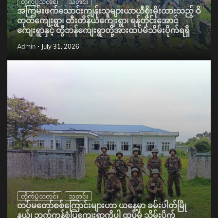
တိုက်ပွဲသတင်း
သတင်း
အကြမ်းဖက်သောင်းကျန်းသူများယာယီစိုးမိုးထားသည့် ဝိ
တုတ်ကျေးရွာ၊ တီးတိန်ယံကျေးရွာ၊ ရန်တိုင်းအောင်
ကျေးရွာနှင့် တွီဘန်ကျေးရွာတို့အားထပ်မံသိမ်းပိုက်ရရှိ
Admin
July 31, 2026
တိုက်ပွဲသတင်း
သတင်း
တပ်မတော်စစ်ကြောင်းများဟာ ယနေ့မှာ ခမ်းပါတ်မြို
နယ်၊ ဘုက်ကန်စံပြကျေးရွာကိုပါ ထပ်မံ သိမ်းပိုက်