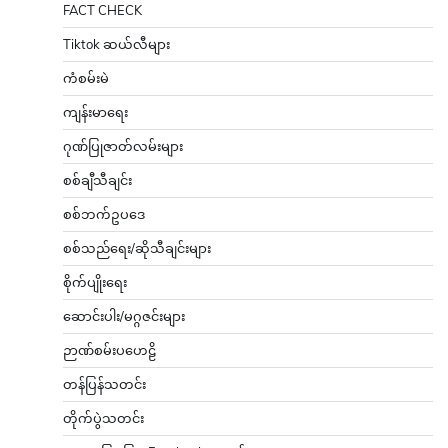
FACT CHECK
Tiktok ဆယ်လီများ
ကံစမ်းမဲ
ကျန်းမာရေး
ဂုဏ်ပြုဇာတ်လမ်းများ
စစ်ချီသီချင်း
စစ်ဘက်ဥပဒေ
စစ်သည်ရေး/ဆိုသီချင်းများ
စိုက်ပျိုးရေး
ဆောင်းပါး/မဂ္ဂဇင်းများ
ဉာဏ်စမ်းပဟေဠိ
တန်ပြန်သတင်း
တိုက်ပွဲသတင်း