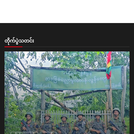
တိုက်ပွဲသတင်း