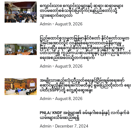
ကျောင်းသား၊ ကျောင်းသူများနှင့် ဆရာ၊ ဆရာမများ
တပ်မတော်စစ်သမိုင်းပြတိုက်(နေပြည်တော်)သို့
သွားရောက်လေ့လာ
Admin
August 9, 2026
ပြည်ထောင်စုသမ္မတမြန်မာနိုင်ငံတော် နိုင်ငံတော်သမ္မတ
ဦးမင်းအောင်လှိုင် ငဝန်မြစ်ရေကာတာတမံနိမ့်ကျမှု
ဖြစ်ပွားပြီး ရေကျော်စီးဝင်ရေကြီးရေလျှံဖြစ်ပွားမှုနှင့်
ပတ်သက်၍ ကူညီကယ်ဆယ်ရေးနှင့် ပြန်လည်ထူထောင်
ရေးအစည်းအဝေးသို့တက်ရောက်
Admin
August 9, 2026
အမျိုးသားစည်းလုံးညီညွတ်ရေးနှင့်ငြိမ်းချမ်းရေးဖော်
ဆောင်မှုညှိနှိုင်းရေးကော်မတီနှင့် ရှမ်းပြည်တိုးတက် ရေး
ပါတီ(SSPP)တို့ တွေ့ဆုံဆွေးနွေး
Admin
August 8, 2026
PNLA/ KNDF အဖွဲ့များ၏ ခမ်းနဂါးစခန်းနှင့် လက်နက်ခဲ
ယမ်းများသိမ်းဆည်းရရှိ
Admin
December 7, 2024