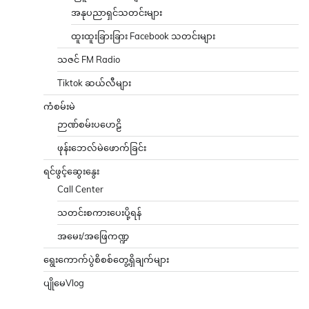
အနုပညာရှင်သတင်းများ
ထူးထူးခြားခြား Facebook သတင်းများ
သဇင် FM Radio
Tiktok ဆယ်လီများ
ကံစမ်းမဲ
ဉာဏ်စမ်းပဟေဠိ
ဖုန်းဘေလ်မဲဖောက်ခြင်း
ရင်ဖွင့်ဆွေးနွေး
Call Center
သတင်းစကားပေးပို့ရန်
အမေး/အဖြေကဏ္ဍ
ရွေးကောက်ပွဲစိစစ်တွေ့ရှိချက်များ
ပျိုမေVlog