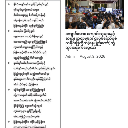
ကျောင်းသား၊ ကျောင်းသူများနှင့်
ဆရာ၊ ဆရာမများ တပ်မတော်စစ်
သမိုင်းပြတိုက်(နေပြည်တော်)သို့
သွားရောက်လေ့လာ
Admin
August 9, 2026