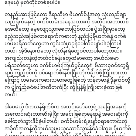
နေမယ့် မှတ်တိုင်တစ်ခုပါပဲ။
တနည်းအားဖြင့်တော့ ဒီရာသီမှာ မိုယက်စ်နဲ့အတူ လုံးလည်ချာ
လည်ရိုက်နေတဲ့ ဝက်စ်ဟမ်းအနေအထားကို အတိုင်းအတာတစ်
ခုအထိတော့ မေ့လျော့သွားစေတာဖြစ်တယ်။ ပွဲအပြီးမှာတော့
ဧည့်သည်အဖြစ်လာရောက်ကစားတဲ့ နည်းပြမိုယက်စ်နဲ့ ဝက်စ်
ဟမ်းပရိသတ်တွေဟာ ကွင်းထဲမှာခုန်ပေါက်ပျော်ပါးခဲ့ကြပါ
တယ်။ အဲ့ဒီနောက်တော့ လုံထိန်းရဲတွေဝင်လာပါတော့တယ်။
အကျည်းတန်တဲ့ဇာတ်ဝင်ခန်းတွေထဲမှာတော့ အယ်လ်ခမာ
ပရိသတ်တွေဟာ ဝက်စ်ဟမ်းကြယ်ပွင့်တွေရဲ့ မိသားစုဝင်တွေရှိ
ရာပွဲကြည့်စင်ကို ဝင်ရောက်စီးနင်းပြီး တိုက်ခိုက်ဖို့ကြိုးစားတာ
ကြောင့် ဟမ်းမားကစားသမားတွေဖြစ်တဲ့ ဘန်ရာမာနဲ့ ဒိုနက်စ်တို့
က ပွဲကြည့်စင်ပေါ်အထိတက်ပြီး တုံ့ပြန်ဖို့ကြိုးစားခဲ့တာဖြစ်
တယ်။
ဒါပေမယ့် ဒီကလန်ရိုက်စ်က အသင်းဖော်တွေရဲ့အခြေအနေကို
အကောင်းဆုံးတားဆီးခဲ့ပြီး အခင်းဖြစ်ရာနေရာနဲ့ အဝေးဆုံးကို
ခေါ်ထုတ်သွားနိုင်ခဲ့ပါတယ်။ ဝက်စ်ဟမ်းရဲ့ပျော်စရာကောင်းတဲ့
အခိုက်အတန့်ကိုဘယ်သူမှမယူဆောင်သွားနိုင်ခဲ့ပါဘူး။ မိုယက်စ်
ရဲ့အသင်းဟာ မနှစ်က ယူရိုပါလိဂ် ဆီမီးဖိုင်နယ်မှာ ဖရန့်ဖတ်နဲ့