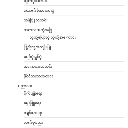
တိုက်ပွဲသတင်း
ထောက်ခံအားပေးမှု
တန်ပြန်သတင်း
သကသအကွဲအပြဲ
သူတို့ပြောတဲ့ သူတို့အကြောင်း
ပြည်သူ့အကျိုးပြု
ပျော်ပွဲရွှင်ပွဲ
အားကစားသတင်း
နိုင်ငံတကာသတင်း
ပညာပေး
စိုက်ပျိုးရေး
မွေးမြူရေး
ကျန်းမာရေး
လက်မှုပညာ