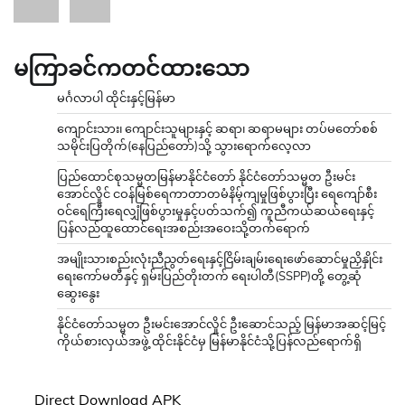
မကြာခင်ကတင်ထားသော
မင်္ဂလာပါ ထိုင်းနှင့်မြန်မာ
ကျောင်းသား၊ ကျောင်းသူများနှင့် ဆရာ၊ ဆရာမများ တပ်မတော်စစ်
သမိုင်းပြတိုက်(နေပြည်တော်)သို့ သွားရောက်လေ့လာ
ပြည်ထောင်စုသမ္မတမြန်မာနိုင်ငံတော် နိုင်ငံတော်သမ္မတ ဦးမင်း
အောင်လှိုင် ငဝန်မြစ်ရေကာတာတမံနိမ့်ကျမှုဖြစ်ပွားပြီး ရေကျော်စီး
ဝင်ရေကြီးရေလျှံဖြစ်ပွားမှုနှင့်ပတ်သက်၍ ကူညီကယ်ဆယ်ရေးနှင့်
ပြန်လည်ထူထောင်ရေးအစည်းအဝေးသို့တက်ရောက်
အမျိုးသားစည်းလုံးညီညွတ်ရေးနှင့်ငြိမ်းချမ်းရေးဖော်ဆောင်မှုညှိနှိုင်း
ရေးကော်မတီနှင့် ရှမ်းပြည်တိုးတက် ရေးပါတီ(SSPP)တို့ တွေ့ဆုံ
ဆွေးနွေး
နိုင်ငံတော်သမ္မတ ဦးမင်းအောင်လှိုင် ဦးဆောင်သည့် မြန်မာအဆင့်မြင့်
ကိုယ်စားလှယ်အဖွဲ့ ထိုင်းနိုင်ငံမှ မြန်မာနိုင်ငံသို့ပြန်လည်ရောက်ရှိ
Direct Download APK