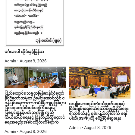
မင်္ဂလာပါ ထိုင်းနှင့်မြန်မာ
Admin
August 9, 2026
ပြည်ထောင်စုသမ္မတမြန်မာနိုင်ငံတော်
နိုင်ငံတော်သမ္မတ ဦးမင်းအောင်လှိုင် င
ဝန်မြစ်ရေကာတာတမံနိမ့်ကျမှုဖြစ်ပွား
အမျိုးသားစည်းလုံးညီညွတ်ရေးနှင့်
ပြီး ရေကျော်စီးဝင်ရေကြီးရေလျှံ
ငြိမ်းချမ်းရေးဖော်ဆောင်မှုညှိနှိုင်းရေး
ဖြစ်ပွားမှုနှင့်ပတ်သက်၍ ကူညီ
ကော်မတီနှင့် ရှမ်းပြည်တိုးတက် ရေး
ကယ်ဆယ်ရေးနှင့် ပြန်လည်ထူထောင်
ပါတီ(SSPP)တို့ တွေ့ဆုံဆွေးနွေး
ရေးအစည်းအဝေးသို့တက်ရောက်
Admin
August 8, 2026
Admin
August 9, 2026