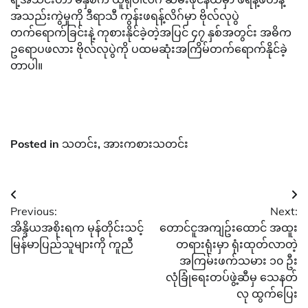
အသည်းကွဲမှုကို ဒီရာသီ ကွန်းဖရန့်လိဂ်မှာ ဗိုလ်လုပွဲ
တက်ရောက်ခြင်းနဲ့ ကုစားနိုင်ခဲ့တဲ့အပြင် ၄၇ နှစ်အတွင်း အဓိက
ဥရောပဖလား ဗိုလ်လုပွဲကို ပထမဆုံးအကြိမ်တက်ရောက်နိုင်ခဲ့
တာပါ။
Posted in
သတင်း
,
အားကစားသတင်း
Post
Previous:
Next:
navigation
အိန္ဒိယအစိုးရက မုန်တိုင်းသင့်
တောင်ငူအကျဥ်းထောင် အထူး
မြန်မာပြည်သူများကို ကူညီ
တရားရုံးမှာ ရုံးထုတ်လာတဲ့
အကြမ်းဖက်သမား ၁၀ ဦး
လုံခြုံရေးတပ်ဖွဲ့ဆီမှ သေနတ်
လု ထွက်ပြေး