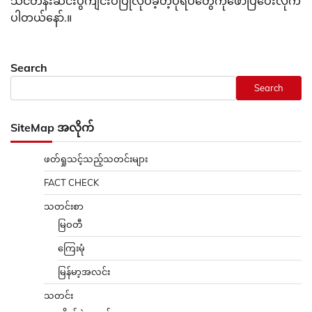
သင်တန်းဆင်းပွဲကျင်းပပြုလုပ်ခဲ့တဲ့ပုံရိပ်တွေကိုဖော်ပြပေးလိုက်
ပါတယ်နော်.။
Search
Search
SiteMap အလိုက်
ဖတ်ရှုသင့်သည့်သတင်းများ
FACT CHECK
သတင်းစာ
မြဝတီ
ကြေးမုံ
မြန်မာ့အလင်း
သတင်း