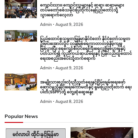
ကျောင်းသား၊ ကျောင်းသူများနှင့် ဆရာ၊ ဆရာမများ
တပ်မတော်စစ်သမိုင်းပြတိုက်(နေပြည်တော်)သို့
သွားရောက်လေ့လာ
Admin
August 9, 2026
ပြည်ထောင်စုသမ္မတမြန်မာနိုင်ငံတော် နိုင်ငံတော်သမ္မတ
ဦးမင်းအောင်လှိုင် ငဝန်မြစ်ရေကာတာတမံနိမ့်ကျမှု
ဖြစ်ပွားပြီး ရေကျော်စီးဝင်ရေကြီးရေလျှံဖြစ်ပွားမှုနှင့်
ပတ်သက်၍ ကူညီကယ်ဆယ်ရေးနှင့် ပြန်လည်ထူထောင်
ရေးအစည်းအဝေးသို့တက်ရောက်
Admin
August 9, 2026
အမျိုးသားစည်းလုံးညီညွတ်ရေးနှင့်ငြိမ်းချမ်းရေးဖော်
ဆောင်မှုညှိနှိုင်းရေးကော်မတီနှင့် ရှမ်းပြည်တိုးတက် ရေး
ပါတီ(SSPP)တို့ တွေ့ဆုံဆွေးနွေး
Admin
August 8, 2026
Popular News