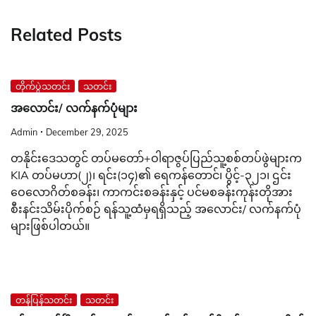
Related Posts
တိုက်ပွဲသတင်း
သတင်း
အလောင်း/ လက်နက်ပုံများ
Admin
December 29, 2025
တနိုင်းဒေသတွင် တပ်မတော်+ဝါရာဇွပ်ပြည်သူ့စစ်တပ်ဖွဲများက
KIA တပ်မဟာ(၂)၊ ရင်း(၁၄)၏ ရေကန်တောင်၊ ပွိင့်-၃၂၁၊ ဌင်း
ဝေလောဂိတ်စခန်း၊ ကာကင်းစခန်းနှင့် ပင်မစခန်းကုန်းတိုအား
စီးနင်းသိမ်းပိုက်စဉ် ရန်သူ့ထံမှရရှိသည့် အလောင်း/ လက်နက်ပုံ
များဖြစ်ပါတယ်။
တန်ပြန်သတင်း
သတင်း