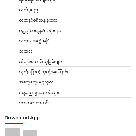
လက်မှုပညာ
လစာနှင့်စရိတ်နှုန်းထား
ဝတ္ထု/ကာတွန်း/ကဗျာများ
သကသအကွဲအပြဲ
သတင်း
သီချင်းတောင်းဆိုခြင်းများ
သူတို့ပြောတဲ့ သူတို့အကြောင်း
အထွေထွေဗဟုသုတ
အနုပညာရှင်သတင်းများ
အားကစားသတင်း
Download App