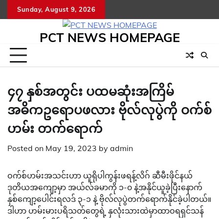
Skip
Sunday, August 9, 2026
to
content
PCT NEWS HOMEPAGE
၄၇ နှစ်အတွင်း ပထမဆုံးအကြိမ်
အဓိကဥရောပဖလား ဗိုလ်လုပွဲကို ဝက်စ်
ဟမ်း တက်ရောက်
Posted on
May 19, 2023
by
admin
ဝက်စ်ဟမ်းအသင်းဟာ ယူရိုပါကွန်းဖရန့်လိဂ် ဆီမီးဖိုင်နယ်
ဒုတိယအကျော့မှာ အယ်လ်ခမာကို ၁-၀ နဲ့အနိုင်ယူခဲ့ပြီးနောက်
နှစ်ကျော့ပေါင်းရလဒ် ၃-၁ နဲ့ ဗိုလ်လုပွဲတက်ရောက်နိုင်ခဲ့ပါတယ်။
ဒါဟာ ဟမ်းမားပရိသတ်တွေရဲ့ နှလုံးသားထဲမှာထာဝရရှင်သန်