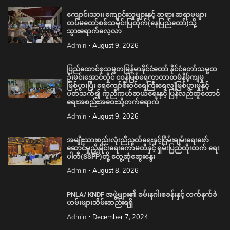
ကျောင်းသား၊ ကျောင်းသူများနှင့် ဆရာ၊ ဆရာမများ
တပ်မတော်စစ်သမိုင်းပြတိုက်(နေပြည်တော်)သို့
သွားရောက်လေ့လာ
Admin
August 9, 2026
ပြည်ထောင်စုသမ္မတမြန်မာနိုင်ငံတော် နိုင်ငံတော်သမ္မတ
ဦးမင်းအောင်လှိုင် ငဝန်မြစ်ရေကာတာတမံနိမ့်ကျမှု
ဖြစ်ပွားပြီး ရေကျော်စီးဝင်ရေကြီးရေလျှံဖြစ်ပွားမှုနှင့်
ပတ်သက်၍ ကူညီကယ်ဆယ်ရေးနှင့် ပြန်လည်ထူထောင်
ရေးအစည်းအဝေးသို့တက်ရောက်
Admin
August 9, 2026
အမျိုးသားစည်းလုံးညီညွတ်ရေးနှင့်ငြိမ်းချမ်းရေးဖော်
ဆောင်မှုညှိနှိုင်းရေးကော်မတီနှင့် ရှမ်းပြည်တိုးတက် ရေး
ပါတီ(SSPP)တို့ တွေ့ဆုံဆွေးနွေး
Admin
August 8, 2026
PNLA/ KNDF အဖွဲ့များ၏ ခမ်းနဂါးစခန်းနှင့် လက်နက်ခဲ
ယမ်းများသိမ်းဆည်းရရှိ
Admin
December 7, 2024