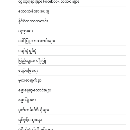
ထူးထူးခြားခြား Facebook သတင်းများ
ထောက်ခံအားပေးမှု
နိုင်ငံတကာသတင်း
ပညာပေး
ပေါ်ပြူလာသတင်းများ
ပျော်ပွဲရွှင်ပွဲ
ပြည်သူ့အကျိုးပြု
ဖျော်ဖြေရေး
မူလစာမျက်နှာ
မွေးနေ့ဆုတောင်းများ
မွေးမြူရေး
မှတ်တမ်းဗီဒီယိုများ
ရင်ဖွင့်ဆွေးနွေး
ရဲစိတ်ရဲမန်သီချင်းများ