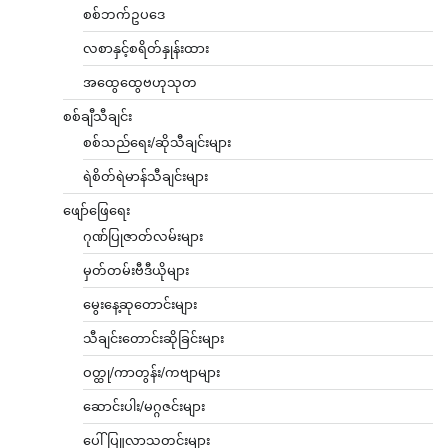
စစ်ဘက်ဥပဒေ
လစာနှင့်စရိတ်နှုန်းထား
အထွေထွေဗဟုသုတ
စစ်ချီသီချင်း
စစ်သည်ရေး/ဆိုသီချင်းများ
ရဲစိတ်ရဲမာန်သီချင်းများ
ဖျော်ဖြေရေး
ဂုဏ်ပြုဇာတ်လမ်းများ
မှတ်တမ်းဗီဒီယိုများ
မွေးနေ့ဆုတောင်းများ
သီချင်းတောင်းဆိုခြင်းများ
ဝတ္ထု/ကာတွန်း/ကဗျာများ
ဆောင်းပါး/မဂ္ဂဇင်းများ
ပေါ်ပြူလာသတင်းများ