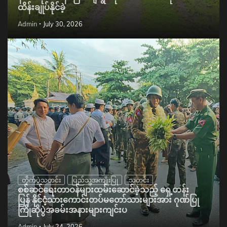
ထိန်းချုပ်နိုင်ခဲ့
Admin
July 30, 2026
တိုက်ပွဲသတင်း
ပြည်သူ့အကျိုးပြု
သတင်း
စစ်ဆင်ရေးတာဝန်များထမ်းဆောင်ခဲ့သည့် ရှေ့တန်း
ပြန် နိုင်ငံ့သားကောင်းတပ်မတော်သားများအား ဂုဏ်ပြု
ကြိုဆိုပွဲအခမ်းအနားများကျင်းပ
Admin
July 24, 2026