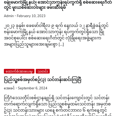
ဗန်းမောက်မြို့နယ်၊ အောင်သာကုန်းရပ်ကွက်ရှိ စစ်ဆေးရေးဂိတ်
တွင် မူးယစ်ဆေးဝါးများ ဖမ်းဆီးရမိ
Admin
February 10, 2023
၂၀၂၃ ခုနှစ်၊ ဖေဖော်ဝါရီလ ၉ ရက် နေ့လယ် ၁၂ နာရီခွဲခန့်တွင်
ဗန်းမောက်မြို့နယ် အောင်သာကုန်း ရပ်ကွက်တွင်ရှိသော မြို
အဝင်စုပေါင်း စစ်ဆေးရေးဂိတ်တွင် လုံခြုံရေးအဖွဲ့များက
အများပြည်သူများအေးချမ်းစွာ […]
ထောက်ခံအားပေးမှု
သတင်း
ပြည်သူ့စစ်အမှတ်စဉ်(၃) သင်တန်းဆင်းကြပြီ
အေးခင်
September 6, 2024
တြိဂံဒေသတိုင်းစစ်ဌာနချုပ်ရှိ သင်တန်းကျောင်းတွင် သင်တန်း
တက်ရောက်လျက်ရှိသော ပြည်သူ့စစ်မှုထမ်းသင်တန်း အမှတ်စ
ဥ်(၃) သင်တန်းသားများ ယနေ့ စက်တင်ဘာလ ၆ ရက်နေ့တွင်