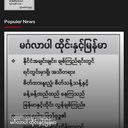
Popular News
ဝတ္ထု/ကာတွန်း/ကဗျာများ
မင်္ဂလာပါ ထိုင်းနှင့်မြန်မာ