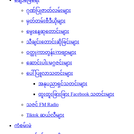
ဂုဏ်ပြုဇာတ်လမ်းများ
မှတ်တမ်းဗီဒီယိုများ
မွေးနေ့ဆုတောင်းများ
သီချင်းတောင်းဆိုခြင်းများ
ဝတ္ထု/ကာတွန်း/ကဗျာများ
ဆောင်းပါး/မဂ္ဂဇင်းများ
ပေါ်ပြူလာသတင်းများ
အနုပညာရှင်သတင်းများ
ထူးထူးခြားခြား Facebook သတင်းများ
သဇင် FM Radio
Tiktok ဆယ်လီများ
ကံစမ်းမဲ