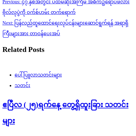
Post
Previous:
၄၇ နှစ်အတွင်း ပထမဆုံးအကြိမ် အဓိကဥရောပဖလား
navigation
ဗိုလ်လုပွဲကို ဝက်စ်ဟမ်း တက်ရောက်
Next:
ပြန်လည်ထူထောင်ရေးလုပ်ငန်းများဆောင်ရွက်ရန် အရာရှိ
ကြီးများအား တာဝန်ပေးအပ်
Related Posts
ပေါ်ပြူလာသတင်းများ
သတင်း
ဧပြီလ (၂၅)ရက်နေ့ တွေ့ရှိထူးခြား သတင်း
များ