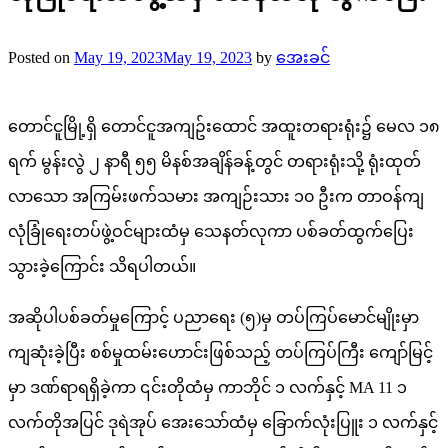
Posted on
May 19, 2023
May 19, 2023
by
အေးခင်
တောင်ငူမြို့ရှိ တောင်ငူအကျဥ်းထောင် အထူးတရားရုံး၌ မေလ ၁၈
ရက် မွန်းလွဲ ၂ နာရီ ၅၅ မိနစ်အချိန်ခန့်တွင် တရားရုံးသို့ ရုံးထုတ်
လာသော အကြမ်းဖက်သမား အကျဉ်းသား ၁၀ ဦးက တာဝန်ကျ
လုံခြုံရေးတပ်ဖွဲ့ဝင်များထံမှ သေနတ်လုကာ ပစ်ခတ်ထွက်ပြေး
သွားခဲ့ကြောင်း သိရပါတယ်။
အဆိုပါပစ်ခတ်မှုကြောင့် ပညာရေး (၅)မှ တပ်ကြပ်မောင်မျိုးမှာ
ကျဆုံးခဲ့ပြီး စစ်မှုထမ်းဟောင်းဖြစ်သည့် တပ်ကြပ်ကြီး ကျော်မြင့်
မှာ ဒဏ်ရာရရှိခဲ့ကာ ၎င်းတိုထံမှ ကာဘိုင် ၁ လက်နှင့် MA 11 ၁
လက်တိုအပြင် ဒုရဲအုပ် အေးသော်ထံမှ ခြောက်လုံးပြူး ၁ လက်နှင့်