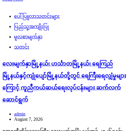
ပေါ်ပြူလာသတင်းများ
ပြည်သူ့အကျိုးပြု
မူလစာမျက်နှာ
သတင်း
လေးမျက်နှာမြို့နယ်၊ ဟင်္သာတမြို့နယ်၊ ရေကြည်
မြို့နယ်နှင့်ကျုံပျော်မြို့နယ်တို့တွင် ရေကြီးရေလျှံမှုများ
ကြောင့် ကူညီကယ်ဆယ်ရေးလုပ်ငန်းများ ဆက်လက်
ဆောင်ရွက်
admin
August 7, 2026