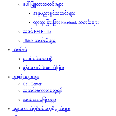
ပေါ်ပြူလာသတင်းများ
အနုပညာရှင်သတင်းများ
ထူးထူးခြားခြား Facebook သတင်းများ
သဇင် FM Radio
Tiktok ဆယ်လီများ
ကံစမ်းမဲ
ဉာဏ်စမ်းပဟေဠိ
ဖုန်းဘေလ်မဲဖောက်ခြင်း
ရင်ဖွင့်ဆွေးနွေး
Call Center
သတင်းစကားပေးပို့ရန်
အမေး/အဖြေကဏ္ဍ
ရွေးကောက်ပွဲစိစစ်တွေ့ရှိချက်များ