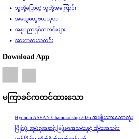
သူတို့ပြောတဲ့ သူတို့အကြောင်း
အထွေထွေဗဟုသုတ
အနုပညာရှင်သတင်းများ
အားကစားသတင်း
Download App
မကြာခင်ကတင်ထားသော
Hyundai ASEAN Championship 2026 အမျိုးသားဘောလုံး
ပြိုင်ပွဲ၊ အုပ်စုအဆင့် မြန်မာအသင်းနှင့် ထိုင်းအသင်း