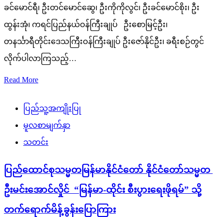
ခင်မောင်ရီ၊ ဦးတင်မောင်ဆွေ၊ ဦးကိုကိုလွင်၊ ဦးခင်မောင်စိုး၊ ဦး
ထွန်းအုံ၊ ကရင်ပြည်နယ်ဝန်ကြီးချုပ် ဦးစောမြင့်ဦး၊
တနင်္သာရီတိုင်းဒေသကြီးဝန်ကြီးချုပ် ဦးဇော်နိုင်ဦး၊ ခရီးစဉ်တွင်
လိုက်ပါလာကြသည့်…
Read More
ပြည်သူ့အကျိုးပြု
မူလစာမျက်နှာ
သတင်း
ပြည်ထောင်စုသမ္မတမြန်မာနိုင်ငံတော် နိုင်ငံတော်သမ္မတ
ဦးမင်းအောင်လှိုင် “မြန်မာ-ထိုင်း စီးပွားရေးဖိုရမ်” သို့
တက်ရောက်မိန့်ခွန်းပြောကြား