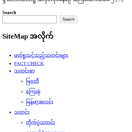
Search
Search
SiteMap အလိုက်
ဖတ်ရှုသင့်သည့်သတင်းများ
FACT CHECK
သတင်းစာ
မြဝတီ
ကြေးမုံ
မြန်မာ့အလင်း
သတင်း
တိုက်ပွဲသတင်း