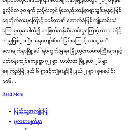
ဧရာဝတီတိုင်းဒေသကြီး၊ လေးမျက်နှာမြို့နယ်တွင် ၂၀၂၆ခုနှစ်၊
ဇူလိုင်လ ၃၀ ရက် ညပိုင်းတွင် မိုးသည်းထန်စွာရွာသွန်းမှုနှင့် မြစ်
ရေတိုက်စားမှုကြောင့် ငဝန်တာ၏ အောက်ခံမြစ်ကျိုးအင်းသဲ
ကြောမှထူးပေါက်၍ ရေဖြတ်သန်းစီးဆင်းမှုကြောင့် တာတမံနိမ့်
ကျမှုဖြစ်ပွားပြီး ရေကျော်စီးဝင်ခြင်းကြောင့် ယနေ့အထိ
လေးမျက်နှာမြို့ပေါ် ရပ်ကွက်(၅)ခု၊ မြို့တွင်းလမ်းမကြီးများနှင့်
ပတ်ဝန်းကျင်ကျေးရွာ ၇၂ ရွာ၊ ဟင်္သာတ မြို့နယ် ၂၆ ရွာ၊
ရေကြည်မြို့နယ် ၆ ရွာနှင့်ကျုံပျော်မြို့နယ် ၂ ရွာ ၊ စုစုပေါင်း
၁၀၆…
Read More
ပြည်သူ့အကျိုးပြု
မူလစာမျက်နှာ