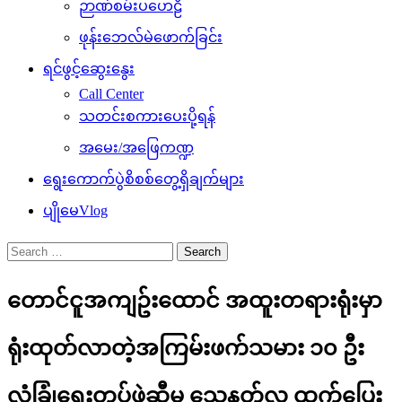
ဉာဏ်စမ်းပဟေဠိ
ဖုန်းဘေလ်မဲဖောက်ခြင်း
ရင်ဖွင့်ဆွေးနွေး
Call Center
သတင်းစကားပေးပို့ရန်
အမေး/အဖြေကဏ္ဍ
ရွေးကောက်ပွဲစိစစ်တွေ့ရှိချက်များ
ပျိုမေVlog
Search
for:
တောင်ငူအကျဥ်းထောင် အထူးတရားရုံးမှာ
ရုံးထုတ်လာတဲ့အကြမ်းဖက်သမား ၁၀ ဦး
လုံခြုံရေးတပ်ဖွဲ့ဆီမှ သေနတ်လု ထွက်ပြေး