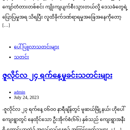
ကျော်တံတားတစ်စင်း ကျိုးကျပျက်စီးသွားတယ်လို့ ဒေသခံတွေရဲ့
ပြောပြမှုအရ သိရပြီး လူထိခိုက်ဒဏ်ရာရမှုအခြေအနေကိုတော့
[…]
ပေါ်ပြူလာသတင်းများ
သတင်း
ဇူလိုင်လ ၂၄ ရက်နေ့မှုခင်းသတင်းများ
admin
July 24, 2023
-ဇူလိုင်လ ၂၃ ရက်နေ့ ၀၆၀၀ နာရီချိန်တွင် မူဆယ်မြို့နယ်၊ ဟိုပေါ်
ကျေးရွာတွင် နေထိုင်သော ဦးအိုက်စံ(၆၆) နှစ်သည် ကျေးရွာအနီး
ရှိ တောင်ယာတဲ၌ အလုပ်လုပ်နေစဉ် အကြမ်းဖက်သမား ၂ […]