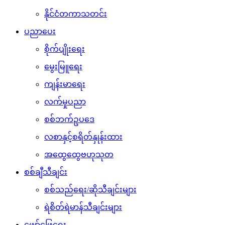
နိုင်ငံတကာသတင်း
ပညာပေး
စိုက်ပျိုးရေး
မွေးမြူရေး
ကျန်းမာရေး
လက်မှုပညာ
စစ်ဘက်ဥပဒေ
လစာနှင့်စရိတ်နှုန်းထား
အထွေထွေဗဟုသုတ
စစ်ချီသီချင်း
စစ်သည်ရေး/ဆိုသီချင်းများ
ရဲစိတ်ရဲမာန်သီချင်းများ
ဖျော်ဖြေရေး