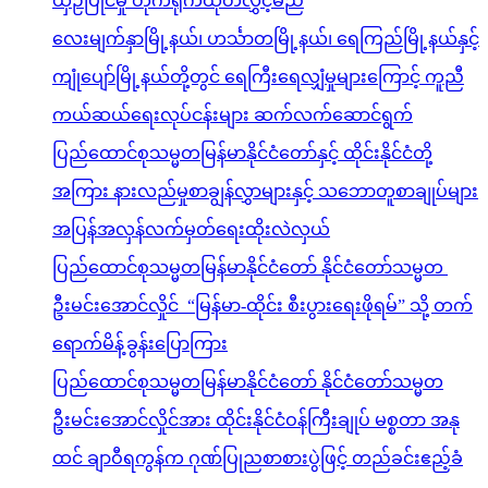
ယှဉ်ပြိုင်မှု တိုက်ရိုက်ထုတ်လွှင့်မည်
လေးမျက်နှာမြို့နယ်၊ ဟင်္သာတမြို့နယ်၊ ရေကြည်မြို့နယ်နှင့်
ကျုံပျော်မြို့နယ်တို့တွင် ရေကြီးရေလျှံမှုများကြောင့် ကူညီ
ကယ်ဆယ်ရေးလုပ်ငန်းများ ဆက်လက်ဆောင်ရွက်
ပြည်ထောင်စုသမ္မတမြန်မာနိုင်ငံတော်နှင့် ထိုင်းနိုင်ငံတို့
အကြား နားလည်မှုစာချွန်လွှာများနှင့် သဘောတူစာချုပ်များ
အပြန်အလှန်လက်မှတ်ရေးထိုးလဲလှယ်
ပြည်ထောင်စုသမ္မတမြန်မာနိုင်ငံတော် နိုင်ငံတော်သမ္မတ
ဦးမင်းအောင်လှိုင် “မြန်မာ-ထိုင်း စီးပွားရေးဖိုရမ်” သို့ တက်
ရောက်မိန့်ခွန်းပြောကြား
ပြည်ထောင်စုသမ္မတမြန်မာနိုင်ငံတော် နိုင်ငံတော်သမ္မတ
ဦးမင်းအောင်လှိုင်အား ထိုင်းနိုင်ငံဝန်ကြီးချုပ် မစ္စတာ အနု
ထင် ချာဝီရကွန်က ဂုဏ်ပြုညစာစားပွဲဖြင့် တည်ခင်းဧည့်ခံ