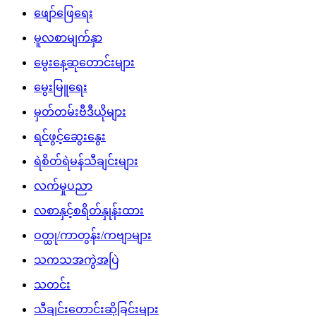
ဖျော်ဖြေရေး
မူလစာမျက်နှာ
မွေးနေ့ဆုတောင်းများ
မွေးမြူရေး
မှတ်တမ်းဗီဒီယိုများ
ရင်ဖွင့်ဆွေးနွေး
ရဲစိတ်ရဲမန်သီချင်းများ
လက်မှုပညာ
လစာနှင့်စရိတ်နှုန်းထား
ဝတ္ထု/ကာတွန်း/ကဗျာများ
သကသအကွဲအပြဲ
သတင်း
သီချင်းတောင်းဆိုခြင်းများ