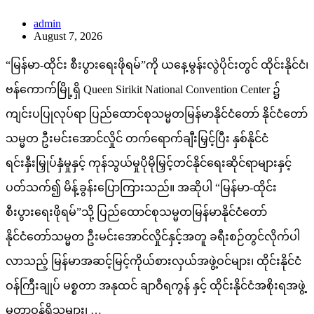
admin
August 7, 2026
“မြန်မာ-ထိုင်း စီးပွားရေးဖိုရမ်”ကို ယနေ့မွန်းလွဲပိုင်းတွင် ထိုင်းနိုင်ငံ၊
ဗန်ကောက်မြို့ရှိ Queen Sirikit National Convention Center ၌
ကျင်းပပြုလုပ်ရာ ပြည်ထောင်စုသမ္မတမြန်မာနိုင်ငံတော် နိုင်ငံတော်
သမ္မတ ဦးမင်းအောင်လှိုင် တက်ရောက်ချီးမြှင့်ပြီး နှစ်နိုင်ငံ
ရင်းနှီးမြှုပ်နှံမှုနှင့် ကုန်သွယ်မှုပိုမိုမြှင့်တင်နိုင်ရေးဆိုင်ရာများနှင့်
ပတ်သက်၍ မိန့်ခွန်းပြောကြားသည်။ အဆိုပါ “မြန်မာ-ထိုင်း
စီးပွားရေးဖိုရမ်”သို့ ပြည်ထောင်စုသမ္မတမြန်မာနိုင်ငံတော်
နိုင်ငံတော်သမ္မတ ဦးမင်းအောင်လှိုင်နှင့်အတူ ခရီးစဉ်တွင်လိုက်ပါ
လာသည့် မြန်မာအဆင့်မြင့်ကိုယ်စားလှယ်အဖွဲ့ဝင်များ၊ ထိုင်းနိုင်ငံ
ဝန်ကြီးချုပ် မစ္စတာ အနုထင် ချာဝီရကွန် နှင့် ထိုင်းနိုင်ငံအစိုးရအဖွဲ့
မှတာဝန်ရှိသူများ၊ …