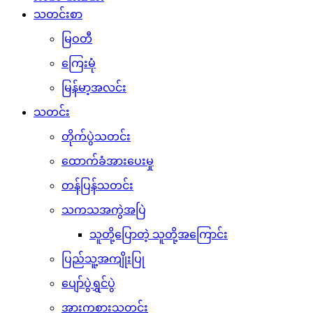
သတင်းစာ
မြဝတီ
ကြေးမုံ
မြန်မာ့အလင်း
သတင်း
တိုက်ပွဲသတင်း
ထောက်ခံအားပေးမှု
တန်ပြန်သတင်း
သကသအကွဲအပြဲ
သူတို့ပြောတဲ့ သူတို့အကြောင်း
ပြည်သူ့အကျိုးပြု
ပျော်ပွဲရွှင်ပွဲ
အားကစားသတင်း