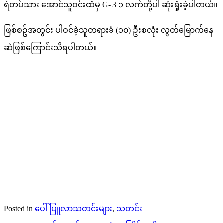
ရဲတပ်သား အောင်သူဝင်းထံမှ G- 3 ၁ လက်တို့ပါ ဆုံးရှုံးခဲ့ပါတယ်။
ဖြစ်စဥ်အတွင်း ပါဝင်ခဲ့သူတရားခံ (၁၀) ဦးစလုံး လွတ်မြောက်နေ
ဆဲဖြစ်ကြောင်းသိရပါတယ်။
Posted in
ပေါ်ပြူလာသတင်းများ
,
သတင်း