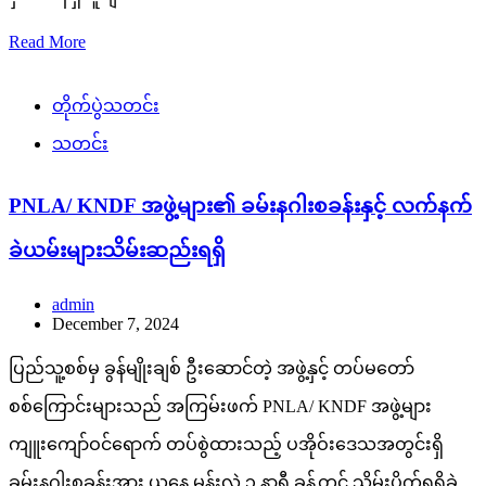
Read More
တိုက်ပွဲသတင်း
သတင်း
PNLA/ KNDF အဖွဲ့များ၏ ခမ်းနဂါးစခန်းနှင့် လက်နက်
ခဲယမ်းများသိမ်းဆည်းရရှိ
admin
December 7, 2024
ပြည်သူ့စစ်မှ ခွန်မျိုးချစ် ဦးဆောင်တဲ့ အဖွဲ့နှင့် တပ်မတော်
စစ်ကြောင်းများသည် အကြမ်းဖက် PNLA/ KNDF အဖွဲ့များ
ကျူးကျော်ဝင်ရောက် တပ်စွဲထားသည့် ပအိုဝ်းဒေသအတွင်းရှိ
ခမ်းနဂါးစခန်းအား ယနေ့ မွန်းလွဲ ၃ နာရီ ခန့်တွင် သိမ်းပိုက်ရရှိခဲ့