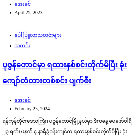
အေးခင်
April 25, 2023
ပေါ်ပြူလာသတင်းများ
သတင်း
ပုဇွန်တောင်မှာ ရထားနှစ်စင်းတိုက်မိပြီး ခုံး
ကျော်တံတားတစ်စင်း ပျက်စီး
အေးခင်
February 23, 2024
ရန်ကုန်တိုင်းဒေသကြီး၊ ပုဇွန်တောင်မြို့နယ်မှာ ဒီကနေ့ ဖေဖော်ဝါရီ
၂၃ ရက်၊ မနက် ၄ နာရီခွဲဝန်းကျင်က ရထားနှစ်စင်းတိုက်မိပြီး ခုံး