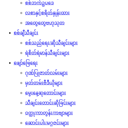
စစ်ဘက်ဥပဒေ
လစာနှင့်စရိတ်နှုန်းထား
အထွေထွေဗဟုသုတ
စစ်ချီသီချင်း
စစ်သည်ရေး/ဆိုသီချင်းများ
ရဲစိတ်ရဲမာန်သီချင်းများ
ဖျော်ဖြေရေး
ဂုဏ်ပြုဇာတ်လမ်းများ
မှတ်တမ်းဗီဒီယိုများ
မွေးနေ့ဆုတောင်းများ
သီချင်းတောင်းဆိုခြင်းများ
ဝတ္ထု/ကာတွန်း/ကဗျာများ
ဆောင်းပါး/မဂ္ဂဇင်းများ