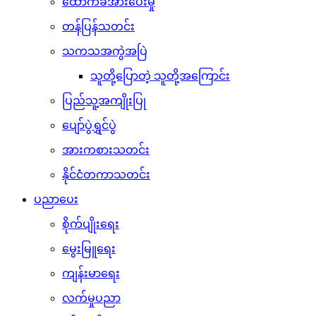
ထောက်ခံအားပေးမှု
တန်ပြန်သတင်း
သကသအကွဲအပြဲ
သူတို့ပြောတဲ့ သူတို့အကြောင်း
ပြည်သူ့အကျိုးပြု
ပျော်ပွဲရွှင်ပွဲ
အားကစားသတင်း
နိုင်ငံတကာသတင်း
ပညာပေး
စိုက်ပျိုးရေး
မွေးမြူရေး
ကျန်းမာရေး
လက်မှုပညာ