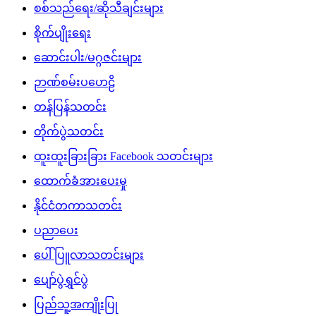
စစ်သည်ရေး/ဆိုသီချင်းများ
စိုက်ပျိုးရေး
ဆောင်းပါး/မဂ္ဂဇင်းများ
ဉာဏ်စမ်းပဟေဠိ
တန်ပြန်သတင်း
တိုက်ပွဲသတင်း
ထူးထူးခြားခြား Facebook သတင်းများ
ထောက်ခံအားပေးမှု
နိုင်ငံတကာသတင်း
ပညာပေး
ပေါ်ပြူလာသတင်းများ
ပျော်ပွဲရွှင်ပွဲ
ပြည်သူ့အကျိုးပြု