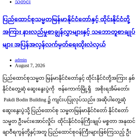
သတင်း
ပြည်ထောင်စုသမ္မတမြန်မာနိုင်ငံတော်နှင့် ထိုင်းနိုင်ငံတို့
အကြား နားလည်မှုစာချွန်လွှာများနှင့် သဘောတူစာချုပ်
များ အပြန်အလှန်လက်မှတ်ရေးထိုးလဲလှယ်
admin
August 7, 2026
ပြည်ထောင်စုသမ္မတ မြန်မာနိုင်ငံတော်နှင့် ထိုင်းနိုင်ငံတို့အကြား နှစ်
နိုင်ငံတွေ့ဆုံ ဆွေးနွေးပွဲကို ဗန်ကောက်မြို့ရှိ အစိုးရအိမ်တော်၊
Pakdi Bodin Building ၌ ကျင်းပပြုလုပ်သည်။ အဆိုပါတွေ့ဆုံ
ဆွေးနွေးပွဲသို့ ပြည်ထောင်စု သမ္မတမြန်မာနိုင်ငံတော် နိုင်ငံတော်
သမ္မတ ဦးမင်းအောင်လှိုင်၊ ထိုင်းနိုင်ငံဝန်ကြီးချုပ် မစ္စတာ အနုထင်
ချာဝီရကွန်တို့နှင့်အတူ ပြည်ထောင်စုဝန်ကြီးများဖြစ်ကြသည့် ဦး