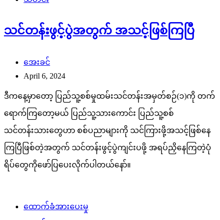
သင်တန်းဖွင့်ပွဲအတွက် အသင့်ဖြစ်ကြပြီ
အေးခင်
April 6, 2024
ဒီကနေ့မှာတော့ ပြည်သူ့စစ်မှုထမ်းသင်တန်းအမှတ်စဉ်(၁)ကို တက်
ရောက်ကြတော့မယ် ပြည်သူ့သားကောင်း ပြည်သူ့စစ်
သင်တန်းသားတွေဟာ စစ်ပညာများကို သင်ကြားဖို့အသင့်ဖြစ်နေ
ကြပြီဖြစ်တဲ့အတွက် သင်တန်းဖွင့်ပွဲကျင်းပဖို့ အရပ်ညှိနေကြတဲ့ပုံ
ရိပ်တွေကိုဖော်ပြပေးလိုက်ပါတယ်နော်။
ထောက်ခံအားပေးမှု