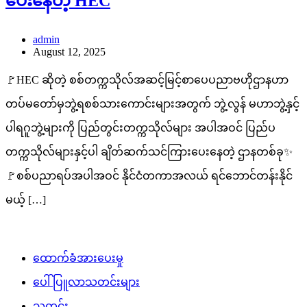
ပေးနေတဲ့ HEC
admin
August 12, 2025
🚩HEC ဆိုတဲ့ စစ်တက္ကသိုလ်အဆင့်မြင့်စာပေပညာဗဟိုဌာနဟာ
တပ်မတော်မှဘွဲ့ရစစ်သားကောင်းများအတွက် ဘွဲ့လွန် မဟာဘွဲ့နှင့်
ပါရဂူဘွဲ့များကို ပြည်တွင်းတက္ကသိုလ်များ အပါအဝင် ပြည်ပ
တက္ကသိုလ်များနှင့်ပါ ချိတ်ဆက်သင်ကြားပေးနေတဲ့ ဌာနတစ်ခု✨
🚩စစ်ပညာရပ်‌အပါအဝင် နိုင်ငံတကာအလယ် ရင်ဘောင်တန်းနိုင်
မယ့် […]
ထောက်ခံအားပေးမှု
ပေါ်ပြူလာသတင်းများ
သတင်း