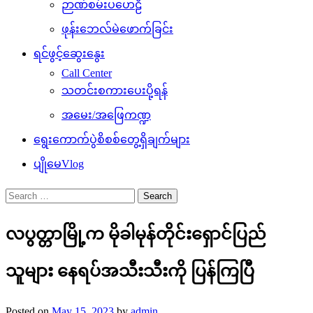
ဉာဏ်စမ်းပဟေဠိ
ဖုန်းဘေလ်မဲဖောက်ခြင်း
ရင်ဖွင့်ဆွေးနွေး
Call Center
သတင်းစကားပေးပို့ရန်
အမေး/အဖြေကဏ္ဍ
ရွေးကောက်ပွဲစိစစ်တွေ့ရှိချက်များ
ပျိုမေVlog
Search
for:
လပွတ္တာမြို့က မိုခါမုန်တိုင်းရှောင်ပြည်
သူများ နေရပ်အသီးသီးကို ပြန်ကြပြီ
Posted on
May 15, 2023
by
admin