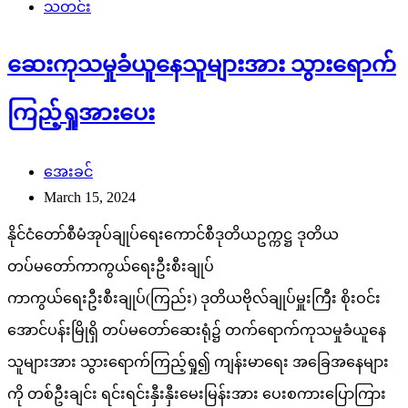
သတင်း
ဆေးကုသမှုခံယူနေသူများအား သွားရောက်
ကြည့်ရှုအားပေး
အေးခင်
March 15, 2024
နိုင်ငံတော်စီမံအုပ်ချုပ်ရေးကောင်စီဒုတိယဥက္ကဋ္ဌ ဒုတိယ
တပ်မတော်ကာကွယ်ရေးဦးစီးချုပ်
ကာကွယ်ရေးဦးစီးချုပ်(ကြည်း) ဒုတိယဗိုလ်ချုပ်မှူးကြီး စိုးဝင်း
အောင်ပန်းမြိုရှိ တပ်မတော်ဆေးရုံ၌ တက်ရောက်ကုသမှုခံယူနေ
သူများအား သွားရောက်ကြည့်ရှု၍ ကျန်းမာရေး အခြေအနေများ
ကို တစ်ဦးချင်း ရင်းရင်းနှီးနှီးမေးမြန်းအား ပေးစကားပြောကြား