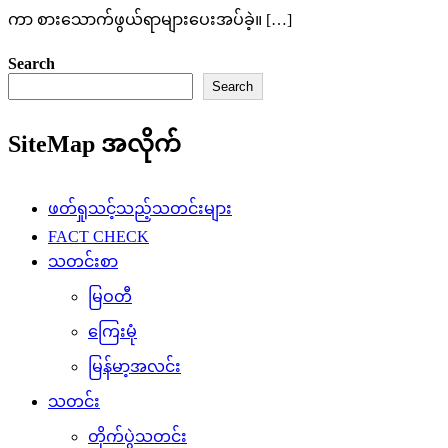
ကာ စားသောက်ဖွယ်ရာများပေးအပ်ခဲ့။ […]
Search
Search
SiteMap အလိုက်
ဖတ်ရှုသင့်သည့်သတင်းများ
FACT CHECK
သတင်းစာ
မြဝတီ
ကြေးမုံ
မြန်မာ့အလင်း
သတင်း
တိုက်ပွဲသတင်း