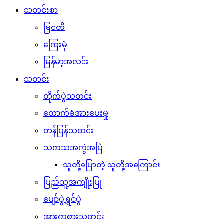
သတင်းစာ
မြဝတီ
ကြေးမုံ
မြန်မာ့အလင်း
သတင်း
တိုက်ပွဲသတင်း
ထောက်ခံအားပေးမှု
တန်ပြန်သတင်း
သကသအကွဲအပြဲ
သူတို့ပြောတဲ့ သူတို့အကြောင်း
ပြည်သူ့အကျိုးပြု
ပျော်ပွဲရွှင်ပွဲ
အားကစားသတင်း