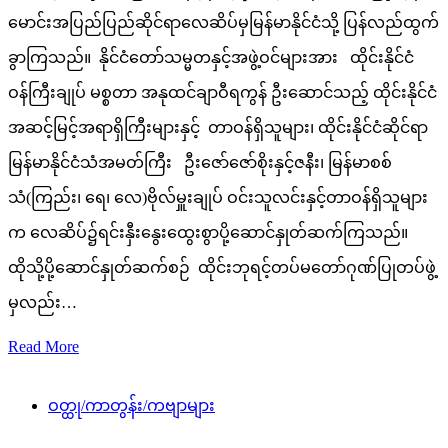
မောင်းအပြည်ပြည်ဆိုင်ရာလေဆိပ်မှမြန်မာနိုင်ငံသို့ ပြန်လည်ထွက်
ခွာကြသည်။ နိုင်ငံတော်သမ္မတနှင့်အဖွဲ့ဝင်များအား ထိုင်းနိုင်ငံ
ဝန်ကြီးချုပ် မစ္စတာ အနုထင်ချာဝီရကွန် ဦးဆောင်သည့် ထိုင်းနိုင်ငံ
အဆင့်မြင့်အရာရှိကြီးများနှင့် တာဝန်ရှိသူများ၊ ထိုင်းနိုင်ငံဆိုင်ရာ
မြန်မာနိုင်ငံသံအမတ်ကြီး ဦးဇော်ဇော်စိုးနှင့်ဇနီး၊ မြန်မာစစ်
သံ(ကြည်း၊ ရေ၊ လေ)ဗိုလ်မှူးချုပ် ဝင်းသူလင်းနှင့်တာဝန်ရှိသူများ
က လေဆိပ်၌ရင်းနှီးနွေးထွေးစွာပို့ဆောင်နှုတ်ဆက်ကြသည်။
ထိုသို့ပို့ဆောင်နှုတ်ဆက်စဉ် ထိုင်းဘုရင့်တပ်မတော်ဂုဏ်ပြုတပ်ဖွဲ့
မှလည်း…
Read More
ဝတ္ထု/ကာတွန်း/ကဗျာများ