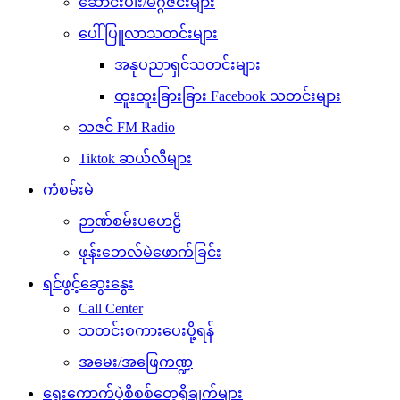
ဆောင်းပါး/မဂ္ဂဇင်းများ
ပေါ်ပြူလာသတင်းများ
အနုပညာရှင်သတင်းများ
ထူးထူးခြားခြား Facebook သတင်းများ
သဇင် FM Radio
Tiktok ဆယ်လီများ
ကံစမ်းမဲ
ဉာဏ်စမ်းပဟေဠိ
ဖုန်းဘေလ်မဲဖောက်ခြင်း
ရင်ဖွင့်ဆွေးနွေး
Call Center
သတင်းစကားပေးပို့ရန်
အမေး/အဖြေကဏ္ဍ
ရွေးကောက်ပွဲစိစစ်တွေ့ရှိချက်များ