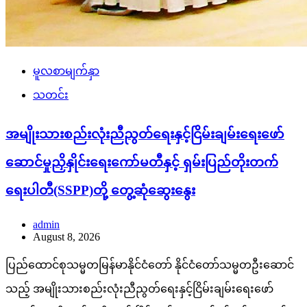
မူလစာမျက်နှာ
သတင်း
အမျိုးသားစည်းလုံးညီညွတ်ရေးနှင့်ငြိမ်းချမ်းရေးဖော်
ဆောင်မှုညှိနှိုင်းရေးကော်မတီနှင့် ရှမ်းပြည်တိုးတက်
ရေးပါတီ(SSPP)တို့ တွေ့ဆုံဆွေးနွေး
admin
August 8, 2026
ပြည်ထောင်စုသမ္မတမြန်မာနိုင်ငံတော် နိုင်ငံတော်သမ္မတဦးဆောင်
သည့် အမျိုးသားစည်းလုံးညီညွတ်ရေးနှင့်ငြိမ်းချမ်းရေးဖော်