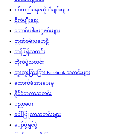
စစ်သည်ရေး/ဆိုသီချင်းများ
စိုက်ပျိုးရေး
ဆောင်းပါး/မဂ္ဂဇင်းများ
ဉာဏ်စမ်းပဟေဠိ
တန်ပြန်သတင်း
တိုက်ပွဲသတင်း
ထူးထူးခြားခြား Facebook သတင်းများ
ထောက်ခံအားပေးမှု
နိုင်ငံတကာသတင်း
ပညာပေး
ပေါ်ပြူလာသတင်းများ
ပျော်ပွဲရွှင်ပွဲ