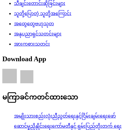
သီချင်းတောင်းဆိုခြင်းများ
သူတို့ပြောတဲ့ သူတို့အကြောင်း
အထွေထွေဗဟုသုတ
အနုပညာရှင်သတင်းများ
အားကစားသတင်း
Download App
မကြာခင်ကတင်ထားသော
အမျိုးသားစည်းလုံးညီညွတ်ရေးနှင့်ငြိမ်းချမ်းရေးဖော်
ဆောင်မှုညှိနှိုင်းရေးကော်မတီနှင့် ရှမ်းပြည်တိုးတက် ရေး