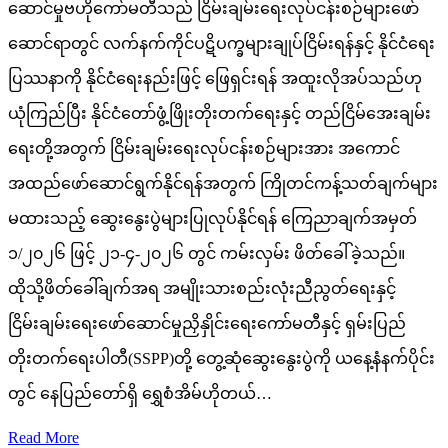
ဆောင်မှုဗဟိုကော်မတီသည် ငြိမ်းချမ်းရေးလုပ်ငန်းစဉ်များဖော်
ဆောင်ရာတွင် လက်နက်ကိုင်ပဋိပက္ခများချုပ်ငြိမ်းရန်နှင့် နိုင်ငံရေး
ပြဿနာကို နိုင်ငံရေးနည်းဖြင့် ဖြေရှင်းရန် အထူးလိုအပ်သည်ဟု
ယုံကြည်ပြီး နိုင်ငံတော်ဖွံ့ဖြိုးတိုးတက်ရေးနှင့် တည်ငြိမ်အေးချမ်း
ရေးတို့အတွက် ငြိမ်းချမ်းရေးလုပ်ငန်းစဉ်များအား အကောင်
အထည်ဖော်ဆောင်ရွက်နိုင်ရန်အတွက် ကြိုတင်ကန့်သတ်ချက်များ
မထားသည့် ဆွေးနွေးပွဲများပြုလုပ်နိုင်ရန် ကြေညာချက်အမှတ်
၁/၂၀၂၆ ဖြင့် ၂၁-၄-၂၀၂၆ တွင် ကမ်းလှမ်း ဖိတ်ခေါ်ခဲ့သည်။
ထိုသို့ဖိတ်ခေါ်ချက်အရ အမျိုးသားစည်းလုံးညီညွတ်ရေးနှင့်
ငြိမ်းချမ်းရေးဖော်ဆောင်မှုညှိနှိုင်းရေးကော်မတီနှင့် ရှမ်းပြည်
တိုးတက်ရေးပါတီ(SSPP)တို့ တွေ့ဆုံဆွေးနွေးပွဲကို ယနေ့နံနက်ပိုင်း
တွင် နေပြည်တော်ရှိ ရွှေစံအိမ်ဟိုတယ်…
Read More