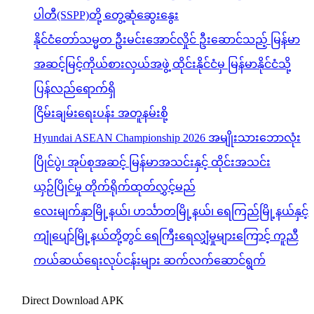
ပါတီ(SSPP)တို့ တွေ့ဆုံဆွေးနွေး
နိုင်ငံတော်သမ္မတ ဦးမင်းအောင်လှိုင် ဦးဆောင်သည့် မြန်မာ
အဆင့်မြင့်ကိုယ်စားလှယ်အဖွဲ့ ထိုင်းနိုင်ငံမှ မြန်မာနိုင်ငံသို့
ပြန်လည်ရောက်ရှိ
ငြိမ်းချမ်းရေးပန်း အတူနမ်းစို့
Hyundai ASEAN Championship 2026 အမျိုးသားဘောလုံး
ပြိုင်ပွဲ၊ အုပ်စုအဆင့် မြန်မာအသင်းနှင့် ထိုင်းအသင်း
ယှဉ်ပြိုင်မှု တိုက်ရိုက်ထုတ်လွှင့်မည်
လေးမျက်နှာမြို့နယ်၊ ဟင်္သာတမြို့နယ်၊ ရေကြည်မြို့နယ်နှင့်
ကျုံပျော်မြို့နယ်တို့တွင် ရေကြီးရေလျှံမှုများကြောင့် ကူညီ
ကယ်ဆယ်ရေးလုပ်ငန်းများ ဆက်လက်ဆောင်ရွက်
Direct Download APK