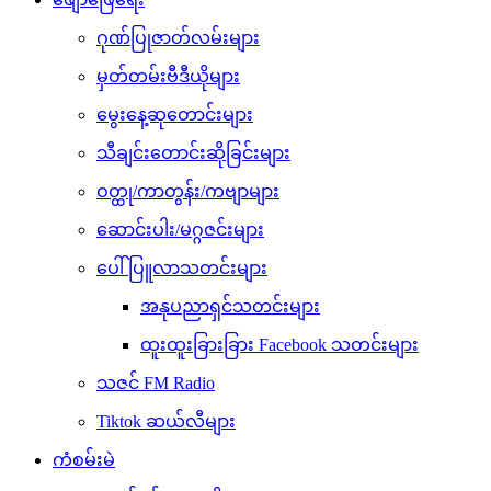
ဂုဏ်ပြုဇာတ်လမ်းများ
မှတ်တမ်းဗီဒီယိုများ
မွေးနေ့ဆုတောင်းများ
သီချင်းတောင်းဆိုခြင်းများ
ဝတ္ထု/ကာတွန်း/ကဗျာများ
ဆောင်းပါး/မဂ္ဂဇင်းများ
ပေါ်ပြူလာသတင်းများ
အနုပညာရှင်သတင်းများ
ထူးထူးခြားခြား Facebook သတင်းများ
သဇင် FM Radio
Tiktok ဆယ်လီများ
ကံစမ်းမဲ