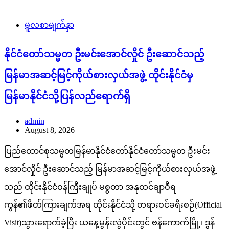
မူလစာမျက်နှာ
နိုင်ငံတော်သမ္မတ ဦးမင်းအောင်လှိုင် ဦးဆောင်သည့်
မြန်မာအဆင့်မြင့်ကိုယ်စားလှယ်အဖွဲ့ ထိုင်းနိုင်ငံမှ
မြန်မာနိုင်ငံသို့ပြန်လည်ရောက်ရှိ
admin
August 8, 2026
ပြည်ထောင်စုသမ္မတမြန်မာနိုင်ငံတော်နိုင်ငံတော်သမ္မတ ဦးမင်း
အောင်လှိုင် ဦးဆောင်သည့် မြန်မာအဆင့်မြင့်ကိုယ်စားလှယ်အဖွဲ့
သည် ထိုင်းနိုင်ငံဝန်ကြီးချုပ် မစ္စတာ အနုထင်ချာဝီရ
ကွန်၏ဖိတ်ကြားချက်အရ ထိုင်းနိုင်ငံသို့ တရားဝင်ခရီးစဉ်(Official
Visit)သွားရောက်ခဲ့ပြီး ယနေ့မွန်းလွဲပိုင်းတွင် ဗန်ကောက်မြို့၊ ဒွန်