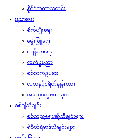
နိုင်ငံတကာသတင်း
ပညာပေး
စိုက်ပျိုးရေး
မွေးမြူရေး
ကျန်းမာရေး
လက်မှုပညာ
စစ်ဘက်ဥပဒေ
လစာနှင့်စရိတ်နှုန်းထား
အထွေထွေဗဟုသုတ
စစ်ချီသီချင်း
စစ်သည်ရေး/ဆိုသီချင်းများ
ရဲစိတ်ရဲမာန်သီချင်းများ
ဖျော်ဖြေရေး