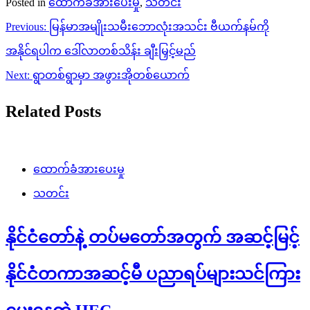
Posted in
ထောက်ခံအားပေးမှု
,
သတင်း
Post
Previous:
မြန်မာအမျိုးသမီးဘောလုံးအသင်း ဗီယက်နမ်ကို
navigation
အနိုင်ရပါက ဒေါ်လာတစ်သိန်း ချီးမြှင့်မည်
Next:
ရွာတစ်ရွာမှာ အဖွားအိုတစ်ယောက်
Related Posts
ထောက်ခံအားပေးမှု
သတင်း
နိုင်ငံတော်နဲ့ တပ်မတော်အတွက် အဆင့်မြင့်
နိုင်ငံတကာအဆင့်မီ ပညာရပ်များသင်ကြား