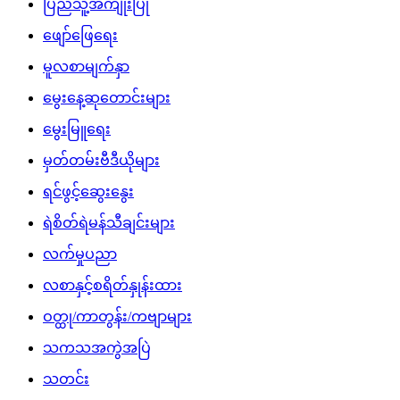
ပြည်သူ့အကျိုးပြု
ဖျော်ဖြေရေး
မူလစာမျက်နှာ
မွေးနေ့ဆုတောင်းများ
မွေးမြူရေး
မှတ်တမ်းဗီဒီယိုများ
ရင်ဖွင့်ဆွေးနွေး
ရဲစိတ်ရဲမန်သီချင်းများ
လက်မှုပညာ
လစာနှင့်စရိတ်နှုန်းထား
ဝတ္ထု/ကာတွန်း/ကဗျာများ
သကသအကွဲအပြဲ
သတင်း