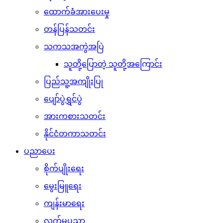
ထောက်ခံအားပေးမှု
တန်ပြန်သတင်း
သကသအကွဲအပြဲ
သူတို့ပြောတဲ့ သူတို့အကြောင်း
ပြည်သူ့အကျိုးပြု
ပျော်ပွဲရွှင်ပွဲ
အားကစားသတင်း
နိုင်ငံတကာသတင်း
ပညာပေး
စိုက်ပျိုးရေး
မွေးမြူရေး
ကျန်းမာရေး
လက်မှုပညာ