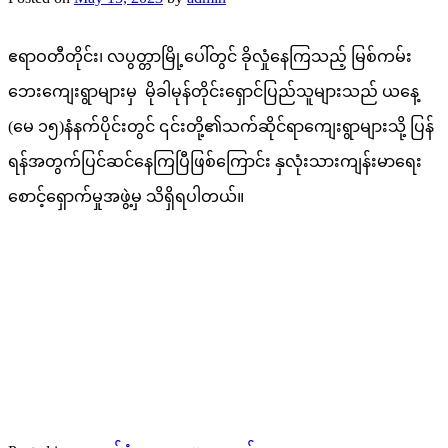
ဧရာဝတီတိုင်း၊ လပွတ္တာမြို့ပေါ်တွင် ခိုလှုံနေကြသည့် မြစ်ကမ်း
ဘေးကျေးရွာများမှ မိုခါမုန်တိုင်းရှောင်ပြည်သူများသည် ယနေ့
(မေ ၁၅)နံနက်ပိုင်းတွင် ၎င်းတို့၏သက်ဆိုင်ရာကျေးရွာများသို့ ပြန်
ရန်အတွက်ပြင်ဆင်နေကြပြီဖြစ်ကြောင်း နှလုံးသားကျန်းမာရေး
စောင့်ရှောက်မှုအဖွဲ့မှ သိရှိရပါတယ်။