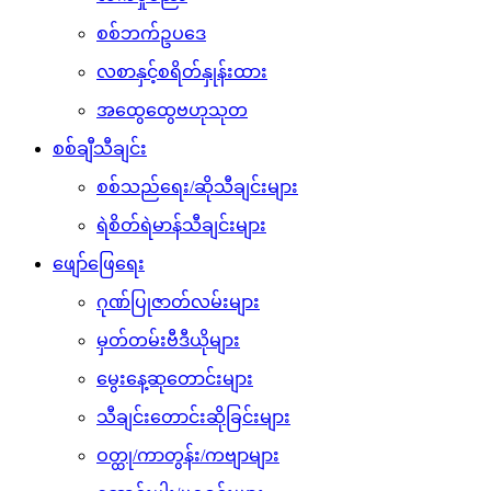
စစ်ဘက်ဥပဒေ
လစာနှင့်စရိတ်နှုန်းထား
အထွေထွေဗဟုသုတ
စစ်ချီသီချင်း
စစ်သည်ရေး/ဆိုသီချင်းများ
ရဲစိတ်ရဲမာန်သီချင်းများ
ဖျော်ဖြေရေး
ဂုဏ်ပြုဇာတ်လမ်းများ
မှတ်တမ်းဗီဒီယိုများ
မွေးနေ့ဆုတောင်းများ
သီချင်းတောင်းဆိုခြင်းများ
ဝတ္ထု/ကာတွန်း/ကဗျာများ