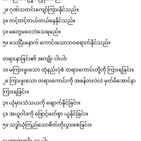
၂။ ဂုဏ်သတင်းကျော်ကြားနိုင်သည်။
၃။ တင့်တင့်တယ်တယ်နေနိုင်သည်။
၄။ မတွေမဝေဘဲသေရမည်။
၅။ သေပြီးနောက် ကောင်းသောဘဝရောက်နိုင်သည်။
တရားနာခြင်း၏ အကျိုး ငါးပါး
၁။ မကြားဖူးသော ထုံနည်းပုံစံ တရားကောင်းတို့ကို ကြားရခြင်း။
၂။ ကြားဖူးသော တရားကောင်းကို အဖန်တလဲလဲ မှတ်မိအောင်နာ
ကြားရခြင်း။
၃။ ယုံမှားသံသယကို ဖျောက်နိုင်ခြင်း။
၄။ အယူဝါဒကို ဖြောင့်မတ်စွာ ယူနိုင်ခြင်း။
၅။ သဒ္ဓါယုံကြည်သောစိတ်တိုးပွားစေခြင်း။
မေတ္တာအကျိုး ၁၁ ပါး