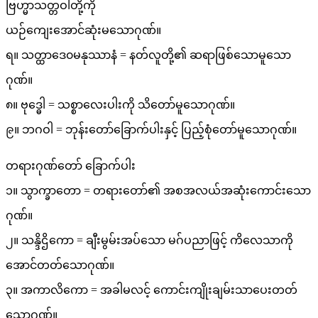
ဗြဟ္မာသတ္တဝါတို့ကို
ယဉ်ကျေးအောင်ဆုံးမသောဂုဏ်။
ရ။ သတ္ထာဒေ၀မနုဿာနံ = နတ်လူတို့၏ ဆရာဖြစ်သောမူသော
ဂုဏ်။
၈။ ဗုဒ္ဓေါ = သစ္စာလေးပါးကို သိတော်မူသောဂုဏ်။
၉။ ဘဂဝါ = ဘုန်းတော်ခြောက်ပါးနှင့် ပြည့်စုံတော်မူသောဂုဏ်။
တရားဂုဏ်တော် ခြောက်ပါး
၁။ သွာက္ခာတော = တရားတော်၏ အစအလယ်အဆုံးကောင်းသော
ဂုဏ်။
၂။ သန္ဒိဌိကော = ချီးမွမ်းအပ်သော မဂ်ပညာဖြင့် ကိလေသာကို
အောင်တတ်သောဂုဏ်။
၃။ အကာလိကော = အခါမလင့် ကောင်းကျိုးချမ်းသာပေးတတ်
သောဂုဏ်။