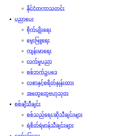
နိုင်ငံတကာသတင်း
ပညာပေး
စိုက်ပျိုးရေး
မွေးမြူရေး
ကျန်းမာရေး
လက်မှုပညာ
စစ်ဘက်ဥပဒေ
လစာနှင့်စရိတ်နှုန်းထား
အထွေထွေဗဟုသုတ
စစ်ချီသီချင်း
စစ်သည်ရေး/ဆိုသီချင်းများ
ရဲစိတ်ရဲမာန်သီချင်းများ
ဖျော်ဖြေရေး