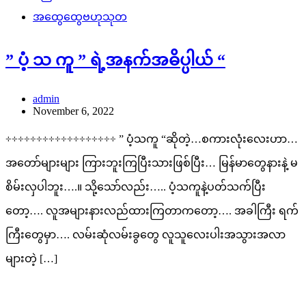
အထွေထွေဗဟုသုတ
” ပံ့ သ ကူ ” ရဲ့အနက်အဓိပ္ပါယ် “
admin
November 6, 2022
÷÷÷÷÷÷÷÷÷÷÷÷÷÷÷÷÷÷ ” ပံ့သကူ “ဆိုတဲ့…စကားလုံးလေးဟာ…
အတော်များများ ကြားဘူးကြပြီးသားဖြစ်ပြီး… မြန်မာတွေနားနဲ့ မ
စိမ်းလှပါဘူး….။ သို့သော်လည်း….. ပံ့သကူနဲ့ပတ်သက်ပြီး
တော့…. လူအများနားလည်ထားကြတာကတော့…. အခါကြီး ရက်
ကြီးတွေမှာ…. လမ်းဆုံလမ်းခွတွေ လူသူလေးပါးအသွားအလာ
များတဲ့ […]