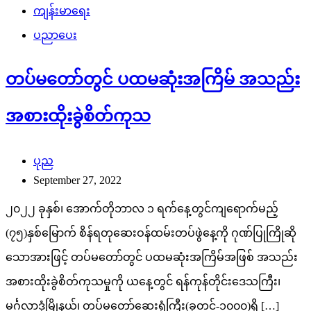
ကျန်းမာရေး
ပညာပေး
တပ်မတော်တွင် ပထမဆုံးအကြိမ် အသည်း
အစားထိုးခွဲစိတ်ကုသ
ပုည
September 27, 2022
၂၀၂၂ ခုနှစ်၊ အောက်တိုဘာလ ၁ ရက်နေ့တွင်ကျရောက်မည့်
(၇၅)နှစ်မြောက် စိန်ရတုဆေးဝန်ထမ်းတပ်ဖွဲနေ့ကို ဂုဏ်ပြုကြိုဆို
သောအားဖြင့် တပ်မတော်တွင် ပထမဆုံးအကြိမ်အဖြစ် အသည်း
အစားထိုးခွဲစိတ်ကုသမှုကို ယနေ့တွင် ရန်ကုန်တိုင်းဒေသကြီး၊
မင်္ဂလာဒုံမြိုနယ်၊ တပ်မတော်ဆေးရုံကြီး(ခုတင်-၁၀၀၀)ရှိ […]