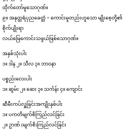
ထိုက်တော်မူသောဂုဏ်။
၉။ အနုတ္တရံပုညခေတ္တံ = ကောင်းမူတည်းဟူသော မျိုးစေ့တို့၏
စိုက်ပျိုးရာ
လယ်မြေကောင်းသဖွယ်ဖြစ်သောဂုဏ်။
အနှစ်သုံးပါး
၁။ ဒါန ၂။ သီလ ၃။ ဘာ၀နာ
ပစ္စည်းလေးပါး
၁။ ဆွမ်း ၂။ ဆေး ၃။ သင်္ကန်း ၄။ ကျောင်း
ဆီမီးကပ်လှူခြင်းအကျိုးနှစ်ပါး
၁။ ပကတိမျက်စိကြည်လင်ခြင်း
၂။ ဥာဏ် (မျက်စိ)ကြည်လင်ခြင်း