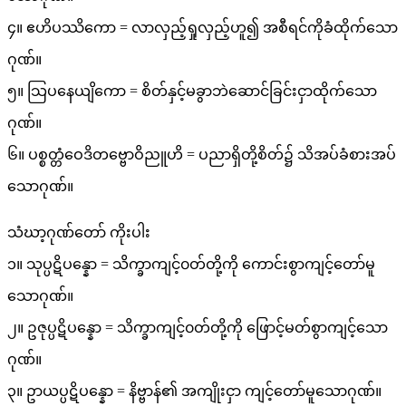
၄။ ဧဟိပဿိကော = လာလှည့်ရှုလှည့်ဟူ၍ အစီရင်ကိုခံထိုက်သော
ဂုဏ်။
၅။ သြပနေယျိကော = စိတ်နှင့်မခွာဘဲဆောင်ခြင်းငှာထိုက်သော
ဂုဏ်။
၆။ ပစ္စတ္တံဝေဒိတဗ္ဗောဝိညူဟိ = ပညာရှိတို့စိတ်၌ သိအပ်ခံစားအပ်
သောဂုဏ်။
သံဃာ့ဂုဏ်တော် ကိုးပါး
၁။ သုပ္ပဋိပန္နော = သိက္ခာကျင့်၀တ်တို့ကို ကောင်းစွာကျင့်တော်မူ
သောဂုဏ်။
၂။ ဥဇုပ္ပဋိပန္နော = သိက္ခာကျင့်၀တ်တို့ကို ဖြောင့်မတ်စွာကျင့်သော
ဂုဏ်။
၃။ ဥာယပ္ပဋိပန္နော = နိဗ္ဗာန်၏ အကျိုးငှာ ကျင့်တော်မူသောဂုဏ်။