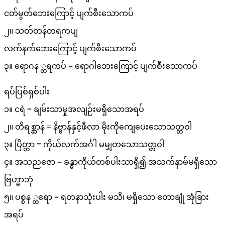
ငတ်မွတ်ဘေးကြောင့် ပျက်စီးသောကပ်
၂။ သတ်တန်တရကပျ
လက်နက်ဘေးကြောင့် ပျက်စီးသောကပ်
၃။ ရောဂန ္တရကပ် = ရောဂါဘေးကြောင့် ပျက်စီးသောကပ်
ရပ်ပြစ်ရှစ်ပါး
၁။ ငရဲ = ချမ်းသာမှုအလျဉ်းမရှိသောအရပ်
၂။ တိရစ္ဆာန် = နိဗ္ဗာန်နှင့်ဖီလာ မိုးကိုကျေပေးသောသတ္တဝါ
၃။ ပြိတ္တာ = ကိုယ်လက်အင်္ဂါ မမျှတသောသတ္တဝါ
၄။ အသညဇော = ခန္ဓာကိုယ်တစ်ပါးသာရှိ၍ အသက်နာမ်မရှိသော
ဗြဟ္မာဘုံ
၅။ ပစ္စန ္တရော = ရတနာသုံးပါး မသိ၊ မရှိသော တောချုံ အုံခြား
အရပ်