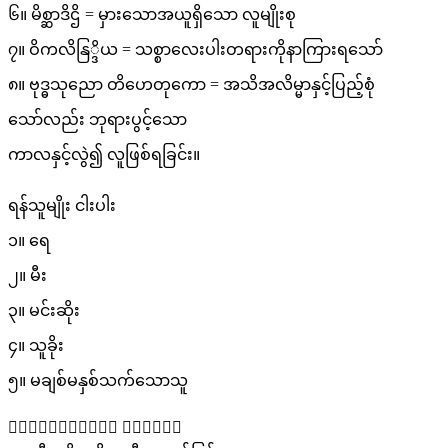
၆။ မိစ္ဆာဒိဌိ = မှားသောအယူရှိသော လူမျိုးစု
၇။ ဝိကလိနြ္ဒိယ = သစ္စာလေးပါးတရားကိုနာကြားရသော်
၈။ ဗုဒ္ဓသုညော တိဟေတုကော = အသိအလိမ္မာနှင့်ပြည့်စုံ
သော်လည်း ဘုရားပွင့်သော
ကာလနှင့်လွဲ၍ လူဖြစ်ရခြင်း။
ရန်သူမျိုး ငါးပါး
၁။ ရေ
၂။ မီး
၃။ မင်းဆိုး
၄။ သူခိုး
၅။ မချစ်မနှစ်သက်သောသူ
၀ိပတ္တိတရား လေးပါး