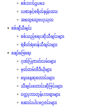
စစ်ဘက်ဥပဒေ
လစာနှင့်စရိတ်နှုန်းထား
အထွေထွေဗဟုသုတ
စစ်ချီသီချင်း
စစ်သည်ရေး/ဆိုသီချင်းများ
ရဲစိတ်ရဲမာန်သီချင်းများ
ဖျော်ဖြေရေး
ဂုဏ်ပြုဇာတ်လမ်းများ
မှတ်တမ်းဗီဒီယိုများ
မွေးနေ့ဆုတောင်းများ
သီချင်းတောင်းဆိုခြင်းများ
ဝတ္ထု/ကာတွန်း/ကဗျာများ
ဆောင်းပါး/မဂ္ဂဇင်းများ