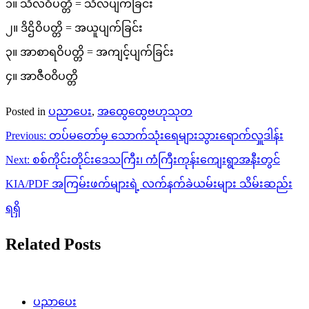
၁။ သီလဝိပတ္တိ = သီလပျက်ခြင်း
၂။ ဒိဌိဝိပတ္တိ = အယူပျက်ခြင်း
၃။ အာစာရဝိပတ္တိ = အကျင့်ပျက်ခြင်း
၄။ အာဇီ၀၀ိပတ္တိ
Posted in
ပညာပေး
,
အထွေထွေဗဟုသုတ
Post
Previous:
တပ်မတော်မှ သောက်သုံးရေများသွားရောက်လှူဒါန်း
navigation
Next:
စစ်ကိုင်းတိုင်းဒေသကြီး၊ ကံကြီးကုန်းကျေးရွာအနီးတွင်
KIA/PDF အကြမ်းဖက်များရဲ့ လက်နက်ခဲယမ်းများ သိမ်းဆည်း
ရရှိ
Related Posts
ပညာပေး