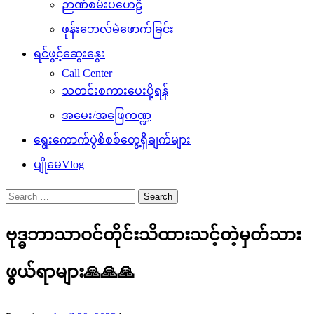
ဉာဏ်စမ်းပဟေဠိ
ဖုန်းဘေလ်မဲဖောက်ခြင်း
ရင်ဖွင့်ဆွေးနွေး
Call Center
သတင်းစကားပေးပို့ရန်
အမေး/အဖြေကဏ္ဍ
ရွေးကောက်ပွဲစိစစ်တွေ့ရှိချက်များ
ပျိုမေVlog
Search
for:
ဗုဒ္ဓဘာသာဝင်တိုင်းသိထားသင့်တဲ့မှတ်သား
ဖွယ်ရာများ🙏🙏🙏