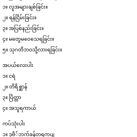
၁။ လူအများချစ်ခြင်း။
၂။ ရန်ငြိမ်းခြင်း။
၃။ အပြစ်နည်းခြင်း။
၄။ မတွေမဝေသေရခြင်း။
၅။ သုဂတိဘ၀သို့လားရခြင်း။
အပယ်လေးပါး
၁။ ငရဲ
၂။ တိရိစ္ဆာန်
၃။ ပြိတ္တာ
၄။ အသူရကာယ်
ကပ်သုံးပါး
၁။ ဒုဗိ်ဘက်ခန်တရကပျ