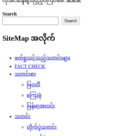
လိုအင်ဆန္ဒများပြည့်ဝကြပါစေ. 🙏🙏🙏
Search
Search
SiteMap အလိုက်
ဖတ်ရှုသင့်သည့်သတင်းများ
FACT CHECK
သတင်းစာ
မြဝတီ
ကြေးမုံ
မြန်မာ့အလင်း
သတင်း
တိုက်ပွဲသတင်း