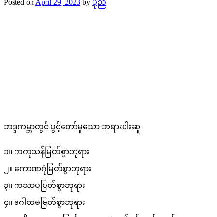
Posted on
April 29, 2023
by
ပုည
ဘဒ္ဒကမ္ဘာတွင် ပွင့်တော်မူသော ဘုရားငါးဆူ
၁။ ကကုသန်မြတ်စွာဘုရား
၂။ ကောဏဂုံမြတ်စွာဘုရား
၃။ ကဿပမြတ်စွာဘုရား
၄။ ဂေါတမမြတ်စွာဘုရား