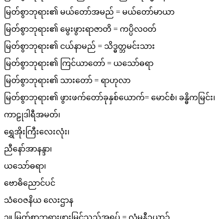
မြတ်စွာဘုရား၏ မယ်တော်အမည် = မယ်တော်မာယာ
မြတ်စွာဘုရား၏ မွေးဖွားရာဇာတိ = ကပ္ပိလ၀တ်
မြတ်စွာဘုရား၏ ငယ်နာမည် = သိဒ္ဓတ္ဘမင်းသား
မြတ်စွာဘုရား၏ ကြင်ယာတော် = ယသော်ဓရာ
မြတ်စွာဘုရား၏ သားတော် = ရာဟုလာ
မြတ်စွာဘုရား၏ ဖွားဖက်တော်ခုနှစ်ယောက်= မောင်စံ၊ ခန္ဓိကမြင်း၊
ကာဠုဒါရီအမတ်၊
ရွှေအိုးကြီးလေးလုံး၊
ညီနော်အာနန္ဒာ၊
ယသော်ဓရာ၊
ဗောဓိညောင်ပင်
သံဝေဇနိယ လေးဌာန
၁။ မြတ်စွာဘုရားဖွားမြင်သည့်အရပ် = လုံမ္ဗနီဥယာဉ်