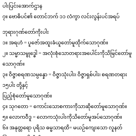
ပါးပြင်းအောက်ဌာန
၇။ ဗောဓိပင်၏ တောင်ဘက် ၁၁ လံကွာ လင်းလွန်းပင်အရပ်
ဘုရားဂုဏ်တော်ကိုးပါး
၁။ အရဟံ = ပူဇော်အထူးခံယူတော်မူထိုက်သောဂုဏ်။
၂။ သမ္မာသမ္ဗုဒ္ဓေါ = အလုံးစုံသောတရားအပေါင်းကိုသိမြင်တော်မူ
သောဂုဏ်။
၃။ ဝိဇ္ဇာစရဏသမ္ပန္နော = ဝိဇ္ဇာသုံးပါး၊ ဝိဇ္ဇာရှစ်ပါး၊ စရဏတရား
၁၅ပါး တို့နှင့်
ပြည့်စုံတော်မူသောဂုဏ်။
၄။ သုဂတော = ကောင်းသောစကားကိုသာဆိုတော်မူသောဂုဏ်။
၅။ လောကဝီဒူ = လောကသုံးပါးကိုသိတော်မူအပ်သောဂုဏ်။
၆။ အနုတ္တရော ပုရိသ ဓမ္မသာရထိ= မယဉ်ကျေးသော လူနတ်