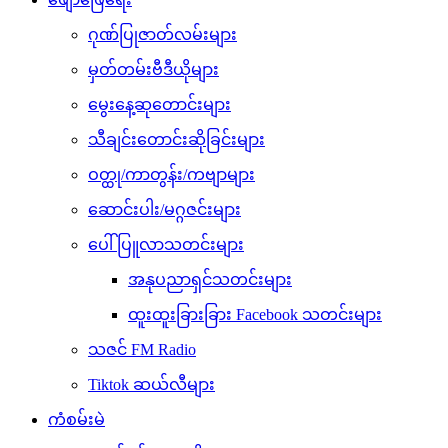
ဂုဏ်ပြုဇာတ်လမ်းများ
မှတ်တမ်းဗီဒီယိုများ
မွေးနေ့ဆုတောင်းများ
သီချင်းတောင်းဆိုခြင်းများ
ဝတ္ထု/ကာတွန်း/ကဗျာများ
ဆောင်းပါး/မဂ္ဂဇင်းများ
ပေါ်ပြူလာသတင်းများ
အနုပညာရှင်သတင်းများ
ထူးထူးခြားခြား Facebook သတင်းများ
သဇင် FM Radio
Tiktok ဆယ်လီများ
ကံစမ်းမဲ