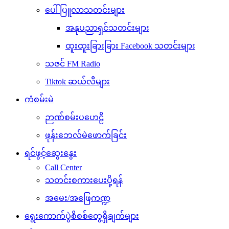
ပေါ်ပြူလာသတင်းများ
အနုပညာရှင်သတင်းများ
ထူးထူးခြားခြား Facebook သတင်းများ
သဇင် FM Radio
Tiktok ဆယ်လီများ
ကံစမ်းမဲ
ဉာဏ်စမ်းပဟေဠိ
ဖုန်းဘေလ်မဲဖောက်ခြင်း
ရင်ဖွင့်ဆွေးနွေး
Call Center
သတင်းစကားပေးပို့ရန်
အမေး/အဖြေကဏ္ဍ
ရွေးကောက်ပွဲစိစစ်တွေ့ရှိချက်များ