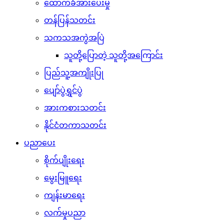
ထောက်ခံအားပေးမှု
တန်ပြန်သတင်း
သကသအကွဲအပြဲ
သူတို့ပြောတဲ့ သူတို့အကြောင်း
ပြည်သူ့အကျိုးပြု
ပျော်ပွဲရွှင်ပွဲ
အားကစားသတင်း
နိုင်ငံတကာသတင်း
ပညာပေး
စိုက်ပျိုးရေး
မွေးမြူရေး
ကျန်းမာရေး
လက်မှုပညာ