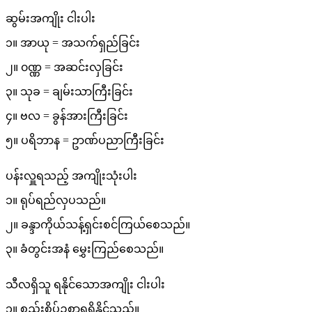
ဆွမ်းအကျိုး ငါးပါး
၁။ အာယု = အသက်ရှည်ခြင်း
၂။ ၀ဏ္ဏ = အဆင်းလှခြင်း
၃။ သုခ = ချမ်းသာကြီးခြင်း
၄။ ဗလ = ခွန်အားကြီးခြင်း
၅။ ပရိဘာန = ဥာဏ်ပညာကြီးခြင်း
ပန်းလှူရသည့် အကျိုးသုံးပါး
၁။ ရုပ်ရည်လှပသည်။
၂။ ခန္ဒာကိုယ်သန့်ရှင်းစင်ကြယ်စေသည်။
၃။ ခံတွင်းအနံ မွှေးကြည်စေသည်။
သီလရှိသူ ရနိုင်သောအကျိုး ငါးပါး
၁။ စည်းစိပ်ဥစ္စာရရှိနိုင်သည်။