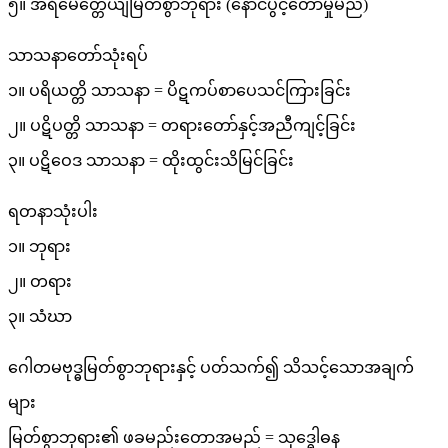
၅။ အရိမေတ္တေယျမြတ်စွာဘုရား (နောင်ပွင့်တော်မှုမည်)
သာသနာတော်သုံးရပ်
၁။ ပရိယတ္တိ သာသနာ = ပိဋကပ်စာပေသင်ကြားခြင်း
၂။ ပဋိပတ္တိ သာသနာ = တရားတော်နှင့်အညီကျင့်ခြင်း
၃။ ပဋိဝေဒ သာသနာ = ထိုးထွင်းသိမြင်ခြင်း
ရတနာသုံးပါး
၁။ ဘုရား
၂။ တရား
၃။ သံဃာ
ဂေါတမဗုဒ္ဓမြတ်စွာဘုရားနှင့် ပတ်သက်၍ သိသင့်သောအချက်
များ
မြတ်စွာဘုရား၏ ဖခမည်းတောအမည် = သုဒ္ဓေါဓန