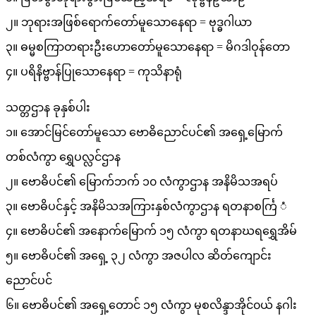
၂။ ဘုရားအဖြစ်ရောက်တော်မူသောနေရာ = ဗုဒ္ဓဂါယာ
၃။ ဓမ္မစကြာတရားဦးဟောတော်မူသောနေရာ = မိဂဒါဝုန်တော
၄။ ပရိနိဗ္ဗာန်ပြုသောနေရာ = ကုသိနာရုံ
သတ္တဌာန ခုနှစ်ပါး
၁။ အောင်မြင်တော်မူသော ဗောဓိညောင်ပင်၏ အရှေ့မြောက်
တစ်လံကွာ ရွှေပလ္လင်ဌာန
၂။ ဗောဓိပင်၏ မြောက်ဘက် ၁၀ လံကွာဌာန အနိမိသအရပ်
၃။ ဗောဓိပင်နှင့် အနိမိသအကြားနှစ်လံကွာဌာန ရတနာစင်္ကြ ံ
၄။ ဗောဓိပင်၏ အနောက်မြောက် ၁၅ လံကွာ ရတနာဃရရွှေအိမ်
၅။ ဗောဓိပင်၏ အရှေ့ ၃၂ လံကွာ အဇပါလ ဆိတ်ကျောင်း
ညောင်ပင်
၆။ ဗောဓိပင်၏ အရှေ့တောင် ၁၅ လံကွာ မုစလိန္ဒာအိုင်၀ယ် နဂါး