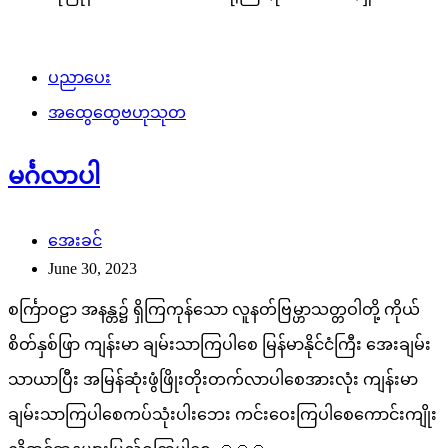
ပညာပေး
အထွေထွေဗဟုသုတ
မင်္ဂလာပါ
အေးခင်
June 30, 2023
စင်္ကြာဝဠာ အနန္တ၌ ရှိကြကုန်သော လူနတ်ဗြမ္ဟာသတ္တဝါတို့ ကိုယ်
စိတ်နှစ်ဖြာ ကျန်းမာ ချမ်းသာကြပါစေ မြန်မာနိုင်ငံကြီး အေးချမ်း
သာယာပြီး အမြန်ဆုံးဖွံဖြိုးတိုးတက်လာပါစေအားလုံး ကျန်းမာ
ချမ်းသာကြပါစေကပ်သုံးပါးဘေး ကင်းဝေးကြပါစေကောင်းကျိုး