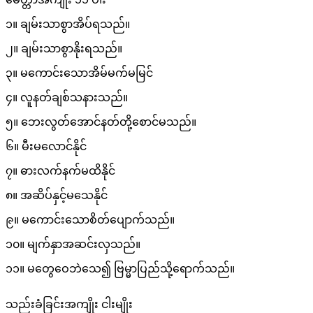
၁။ ချမ်းသာစွာအိပ်ရသည်။
၂။ ချမ်းသာစွာနိုးရသည်။
၃။ မကောင်းသောအိမ်မက်မမြင်
၄။ လူနတ်ချစ်သနားသည်။
၅။ ဘေးလွတ်အောင်နတ်တို့စောင်မသည်။
၆။ မီးမလောင်နိုင်
၇။ ဓားလက်နက်မထိနိုင်
၈။ အဆိပ်နှင့်မသေနိုင်
၉။ မကောင်းသောစိတ်ပျောက်သည်။
၁၀။ မျက်နှာအဆင်းလှသည်။
၁၁။ မတွေဝေဘဲသေ၍ ဗြမ္မာပြည်သို့ရောက်သည်။
သည်းခံခြင်းအကျိုး ငါးမျိုး