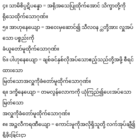
၄။ သာမိစိပ္ပဋိပန္နော = အရိုအသေပြုထိုက်အောင် သိက္ခာတို့ကို
ရိုသေထိုက်သောဂုဏ်။
၅။ အာဟုနေယျော = အဝေးမှဆောင်၍ သီလ၀န ္တတို့အား လှူအပ်
သော ပစ္စည်းကို
ခံယူတော်မူထိုက်သောဂုဏ်။
၆။ ပါဟုနေယျော = ချစ်ခင်နှစ်လိုအပ်သောဧည့်သည်တို့အဖို့ စီရင်
ထားသော
မြတ်သောအလှူကိုခံတော်မူထိုက်သောဂုဏ်။
ရ။ ဒက္ခိနေယျော = တမလွန်လောကကို ယုံကြည်၍ပေးအပ်သော
မြတ်သော
အလှူကိုခံတော်မူထိုက်သောဂုဏ်။
၈။ အဉ္ဇလီကရဏီယျော = ကောင်းမူကိုအလိုရှိသူတို့ လက်အုပ်ချီ၍
ရှိခိုးခြင်းငှာ