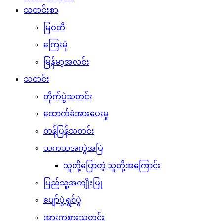
သတင်းစာ
မြဝတီ
ကြေးမုံ
မြန်မာ့အလင်း
သတင်း
တိုက်ပွဲသတင်း
ထောက်ခံအားပေးမှု
တန်ပြန်သတင်း
သကသအကွဲအပြဲ
သူတို့ပြောတဲ့ သူတို့အကြောင်း
ပြည်သူ့အကျိုးပြု
ပျော်ပွဲရွှင်ပွဲ
အားကစားသတင်း