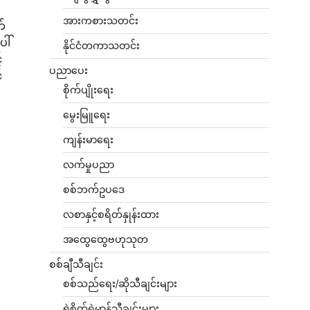
အားကစားသတင်း
က်
ါ်
နိုင်ငံတကာသတင်း
်
ပညာပေး
်
စိုက်ပျိုးရေး
မွေးမြူရေး
ကျန်းမာရေး
လက်မှုပညာ
စစ်ဘက်ဥပဒေ
လစာနှင့်စရိတ်နှုန်းထား
အထွေထွေဗဟုသုတ
စစ်ချီသီချင်း
စစ်သည်ရေး/ဆိုသီချင်းများ
ရဲစိတ်ရဲမာန်သီချင်းများ