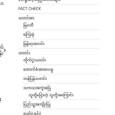
ေး
FACT CHECK
သတင်းစာ
မြဝတီ
ကြေးမုံ
မြန်မာ့အလင်း
က်
သတင်း
်း
တိုက်ပွဲသတင်း
ထောက်ခံအားပေးမှု
တန်ပြန်သတင်း
သကသအကွဲအပြဲ
သူတို့ပြောတဲ့ သူတို့အကြောင်း
း
ပြည်သူ့အကျိုးပြု
ပျော်ပွဲရွှင်ပွဲ