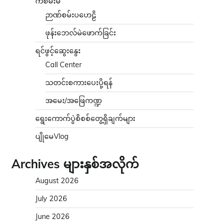
ကံစမ်းမဲ
ဉာဏ်စမ်းပဟေဠိ
ဖုန်းဘေလ်မဲဖောက်ခြင်း
ရင်ဖွင့်ဆွေးနွေး
Call Center
သတင်းစကားပေးပို့ရန်
အမေး/အဖြေကဏ္ဍ
ရွေးကောက်ပွဲစိစစ်တွေ့ရှိချက်များ
ပျိုမေVlog
Archives များနှစ်အလိုက်
August 2026
July 2026
June 2026