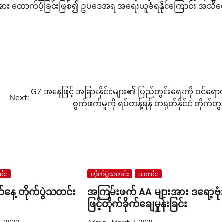
့အား ထောက်ပံ့ခြင်းဖြစ်၍ ဥပဒေအရ အရေးယူခံရနိုင်ကြောင်း အသိပ
G7 အနေဖြင့် အခြားနိုင်ငံများ၏ ပြည်တွင်းရေးကို ဝင်ရော
Next:
စွက်ဖက်မှုကို ရပ်တန့်ရန် တရုတ်နိုင်ငံ တိုက်တွန
်း
တိုက်ပွဲသတင်း
သတင်း
်နေ့ တိုက်ပွဲသတင်း
အကြမ်းဖက် AA များအား ဒရော့ဗုံ
ဖြင့်တိုက်ခိုက်ချေမှုန်းခြင်း