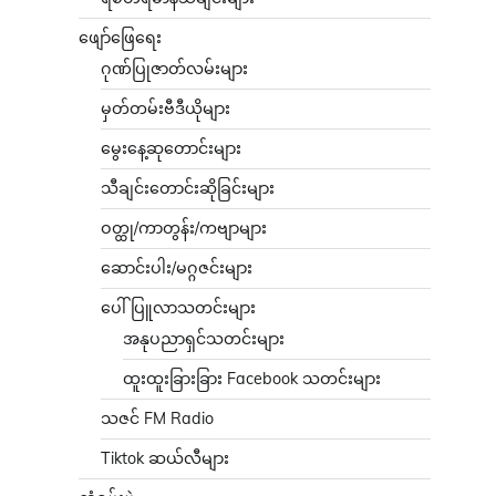
ဖျော်ဖြေရေး
ဂုဏ်ပြုဇာတ်လမ်းများ
မှတ်တမ်းဗီဒီယိုများ
မွေးနေ့ဆုတောင်းများ
သီချင်းတောင်းဆိုခြင်းများ
ဝတ္ထု/ကာတွန်း/ကဗျာများ
ဆောင်းပါး/မဂ္ဂဇင်းများ
ပေါ်ပြူလာသတင်းများ
အနုပညာရှင်သတင်းများ
ထူးထူးခြားခြား Facebook သတင်းများ
သဇင် FM Radio
Tiktok ဆယ်လီများ