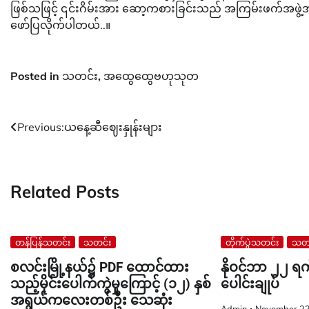
ဖြစ်သဖြင့် ၎င်းဂိမ်းအား ဆော့ကစားခြင်းသည် အကြမ်းဖက်အဖွဲ
ဖော်ပြလိုက်ပါတယ်..။
Posted in
သတင်း
,
အထွေထွေဗဟုသုတ
Post
Previous:
ယနေ့ဆီဈေးနှုန်းများ
navigation
Related Posts
တန်ပြန်သတင်း
သတင်း
တိုက်ပွဲသတင်း
သတင
စလင်းမြို့နယ်၌ PDF ထောင်ထား
နိုဝင်ဘာ ၂၂ ရက
သည့်မိုင်းပေါက်ကွဲမှုကြောင့် (၁၂) နှစ်
ပေါင်းချုပ်
အရွယ်ကလေးတစ်ဦး သေဆုံး