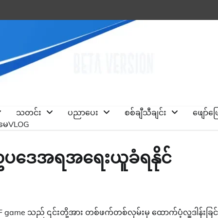
သတင်း
ပညာပေး
စစ်ချီသီချင်း
ဖျော်ဖ
ိုမေVLOG
ဥပဒေအရအရေးယူခံရနိုင်
me သည် ၎င်းတို့အား တစ်ဖက်တစ်လှမ်းမှ ထောက်ပံ့လှူဒါန်းခြင်