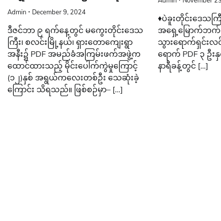
Admin
November 23
Admin
December 9, 2024
♦ပဲခူးတိုင်းဒေသကြီ
ဒီဇင်ဘာ ၉ ရက်နေ့တွင် မကွေးတိုင်းဒေသ
အရှေ့မြောက်ဘက်ရှ
ကြီး၊ စလင်းမြို့နယ်၊ ရှားတောကျေးရွာ
သွားရောက်ရှင်းလင်
အနီး၌ PDF အမည်ခံအကြမ်းဖက်အဖွဲ့က
ရောက် PDF ၃ ဦးနှင
ထောင်ထားသည့် မိုင်းပေါက်ကွဲမှုကြောင့်
နာရီခန့်တွင် […]
(၁၂)နှစ် အရွယ်ကလေးတစ်ဦး သေဆုံးခဲ့
ကြောင်း သိရသည်။ ဖြစ်စဉ်မှာ– […]