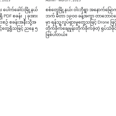
, 2023
Admin
March 7, 2025
း ပေါက်ခေါင်းမြို့နယ်
စစ်တွေမြို့နယ်၊ ဝါးဘိုရွာ အနောက်မြော
ိ PDF စခန်း ၂ ခုအား
ဘက် မီတာ ၁၉၀၀ ခန့်အကွာ တာဘောင်ပေ
းစဉ် စခန်းအနီးသို့အ
မှာ ရန်သူ့လှုပ်ရှားမှုတွေ့သဖြင့် Drone ဖြင့
့်တွေ့ရှိသဖြင့် ညနေ ၅
တိုက်ခိုက်ချေမှုန်းတိုက်ခိုက်ခဲ့တဲ့ ရုပ်သံဖိုင
ဖြစ်ပါတယ်။