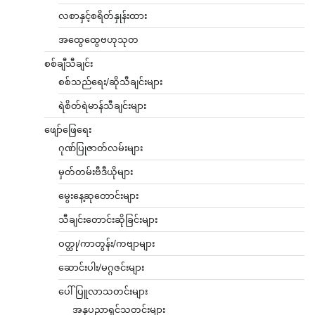
လစာနှင့်စရိတ်နှုန်းထား
အထွေထွေဗဟုသုတ
စစ်ချီသီချင်း
စစ်သည်ရေး/ဆိုသီချင်းများ
ရဲစိတ်ရဲမာန်သီချင်းများ
ဖျော်ဖြေရေး
ဂုဏ်ပြုဇာတ်လမ်းများ
မှတ်တမ်းဗီဒီယိုများ
မွေးနေ့ဆုတောင်းများ
သီချင်းတောင်းဆိုခြင်းများ
ဝတ္ထု/ကာတွန်း/ကဗျာများ
ဆောင်းပါး/မဂ္ဂဇင်းများ
ပေါ်ပြူလာသတင်းများ
အနုပညာရှင်သတင်းများ