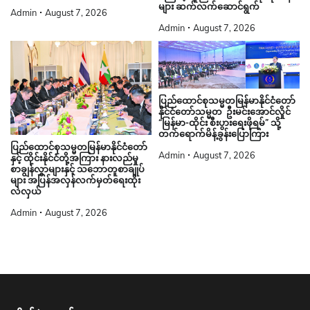
များ ဆက်လက်ဆောင်ရွက်
Admin
August 7, 2026
Admin
August 7, 2026
ပြည်ထောင်စုသမ္မတမြန်မာနိုင်ငံတော်
နိုင်ငံတော်သမ္မတ ဦးမင်းအောင်လှိုင်
“မြန်မာ-ထိုင်း စီးပွားရေးဖိုရမ်” သို့
တက်ရောက်မိန့်ခွန်းပြောကြား
ပြည်ထောင်စုသမ္မတမြန်မာနိုင်ငံတော်
Admin
August 7, 2026
နှင့် ထိုင်းနိုင်ငံတို့အကြား နားလည်မှု
စာချွန်လွှာများနှင့် သဘောတူစာချုပ်
များ အပြန်အလှန်လက်မှတ်ရေးထိုး
လဲလှယ်
Admin
August 7, 2026