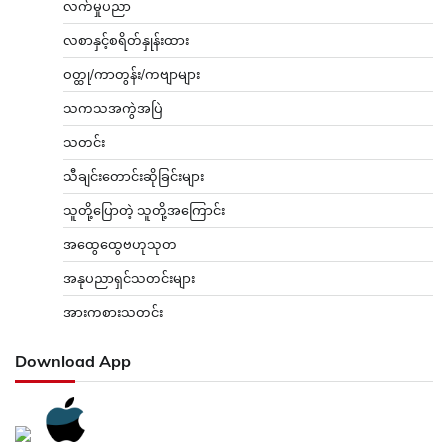
လက်မှုပညာ
လစာနှင့်စရိတ်နှုန်းထား
ဝတ္ထု/ကာတွန်း/ကဗျာများ
သကသအကွဲအပြဲ
သတင်း
သီချင်းတောင်းဆိုခြင်းများ
သူတို့ပြောတဲ့ သူတို့အကြောင်း
အထွေထွေဗဟုသုတ
အနုပညာရှင်သတင်းများ
အားကစားသတင်း
Download App