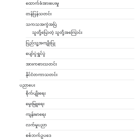
ထောက်ခံအားပေးမှု
တန်ပြန်သတင်း
သကသအကွဲအပြဲ
သူတို့ပြောတဲ့ သူတို့အကြောင်း
ပြည်သူ့အကျိုးပြု
ပျော်ပွဲရွှင်ပွဲ
အားကစားသတင်း
နိုင်ငံတကာသတင်း
ပညာပေး
စိုက်ပျိုးရေး
မွေးမြူရေး
ကျန်းမာရေး
လက်မှုပညာ
စစ်ဘက်ဥပဒေ