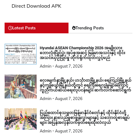
Direct Download APK
Latest Posts
Trending Posts
Hyundai ASEAN Championship 2026 အမျိုးသား
ဘောလုံးပြိုင်ပွဲ၊ အုပ်စုအဆင့် မြန်မာအသင်းနှင့် ထိုင်း
အသင်းယှဉ်ပြိုင်မှု တိုက်ရိုက်ထုတ်လွှင့်မည်
Admin
August 7, 2026
လေးမျက်နှာမြို့နယ်၊ ဟင်္သာတမြို့နယ်၊ ရေကြည်မြို့နယ်
နှင့်ကျုံပျော်မြို့နယ်တို့တွင် ရေကြီးရေလျှံမှုများကြောင့်
ကူညီကယ်ဆယ်ရေးလုပ်ငန်းများ ဆက်လက်ဆောင်ရွက်
Admin
August 7, 2026
ပြည်ထောင်စုသမ္မတမြန်မာနိုင်ငံတော်နှင့် ထိုင်းနိုင်ငံတို့
အကြား နားလည်မှုစာချွန်လွှာများနှင့် သဘောတူစာချုပ်
များ အပြန်အလှန်လက်မှတ်ရေးထိုးလဲလှယ်
Admin
August 7, 2026