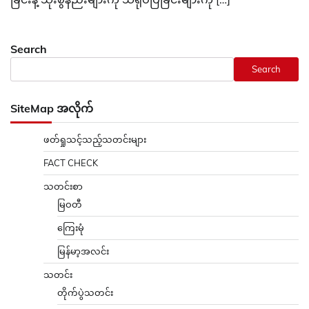
Search
Search
SiteMap အလိုက်
ဖတ်ရှုသင့်သည့်သတင်းများ
FACT CHECK
သတင်းစာ
မြဝတီ
ကြေးမုံ
မြန်မာ့အလင်း
သတင်း
တိုက်ပွဲသတင်း