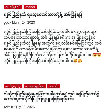
ပျော်ပွဲရွှင်ပွဲ
သတင်း
ရခိုင်ပြည်နယ် ရသေ့တောင်သားတို့ရဲ့ အိမ်ပြန်ချိန်
ပုည
March 24, 2023
ရခိုင်ပြည်နယ်ကြီးအမြဲတမ်းငြိမ်းချမ်းပါစေ ရှေ့တန်းပျော်
တပ်မတော်သားများရဲ့ အိမ်ပြန်ချိန်ခရီးက အပြုံးတွေနဲ့ဝေ
ရခိုင်ပြည်နယ်လုံခြုံရေးအတွက် ရှေ့တန်းစစ်မြေပြင်တွင် တစ်
နှစ်ကျော် တာဝန်ထမ်းဆောင်ခဲ့ကြတဲ့ ရသေ့တောင်သားတို့ရဲ့
အိမ်ပြန်ချိန် ရခိုင်ပြည်နယ်ကြီးအမြဲတမ်းငြိမ်းချမ်းပါစေ
ရခိုင်ပြည်နယ်ကြီးအမြဲတမ်းငြိမ်းချမ်းပါစေ
ပျော်ပွဲရွှင်ပွဲ
မူလစာမျက်နှာ
သတင်း
ဝါဆိုလပြည့်နေ့(ဓမ္မစကြာအခါတော်နေ့)တွင် နေပြည်တော်၌
ကောင်းမှုကုသိုလ်ပြုကြသူများဖြင့်စည်ကား
Admin
July 30, 2026