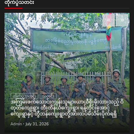
တိုက်ပွဲသတင်း
တိုက်ပွဲသတင်း
သတင်း
အကြမ်းဖက်သောင်းကျန်းသူများယာယီစိုးမိုးထားသည့် ဝိ
တုတ်ကျေးရွာ၊ တီးတိန်ယံကျေးရွာ၊ ရန်တိုင်းအောင်
ကျေးရွာနှင့် တွီဘန်ကျေးရွာတို့အားထပ်မံသိမ်းပိုက်ရရှိ
Admin
July 31, 2026