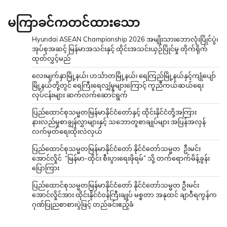
မကြာခင်ကတင်ထားသော
Hyundai ASEAN Championship 2026 အမျိုးသားဘောလုံးပြိုင်ပွဲ၊
အုပ်စုအဆင့် မြန်မာအသင်းနှင့် ထိုင်းအသင်းယှဉ်ပြိုင်မှု တိုက်ရိုက်
ထုတ်လွှင့်မည်
လေးမျက်နှာမြို့နယ်၊ ဟင်္သာတမြို့နယ်၊ ရေကြည်မြို့နယ်နှင့်ကျုံပျော်
မြို့နယ်တို့တွင် ရေကြီးရေလျှံမှုများကြောင့် ကူညီကယ်ဆယ်ရေး
လုပ်ငန်းများ ဆက်လက်ဆောင်ရွက်
ပြည်ထောင်စုသမ္မတမြန်မာနိုင်ငံတော်နှင့် ထိုင်းနိုင်ငံတို့အကြား
နားလည်မှုစာချွန်လွှာများနှင့် သဘောတူစာချုပ်များ အပြန်အလှန်
လက်မှတ်ရေးထိုးလဲလှယ်
ပြည်ထောင်စုသမ္မတမြန်မာနိုင်ငံတော် နိုင်ငံတော်သမ္မတ ဦးမင်း
အောင်လှိုင် “မြန်မာ-ထိုင်း စီးပွားရေးဖိုရမ်” သို့ တက်ရောက်မိန့်ခွန်း
ပြောကြား
ပြည်ထောင်စုသမ္မတမြန်မာနိုင်ငံတော် နိုင်ငံတော်သမ္မတ ဦးမင်း
အောင်လှိုင်အား ထိုင်းနိုင်ငံဝန်ကြီးချုပ် မစ္စတာ အနုထင် ချာဝီရကွန်က
ဂုဏ်ပြုညစာစားပွဲဖြင့် တည်ခင်းဧည့်ခံ