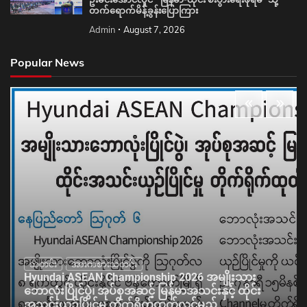
တက်ရောက်မိန့်ခွန်းပြောကြား
Admin
August 7, 2026
Popular News
သတင်း
အားကစားသတင်း
Hyundai ASEAN Championship 2026 အမျိုးသား
ဘောလုံးပြိုင်ပွဲ၊ အုပ်စုအဆင့် မြန်မာအသင်းနှင့် ထိုင်း
အသင်းယှဉ်ပြိုင်မှု တိုက်ရိုက်ထုတ်လွှင့်မည်