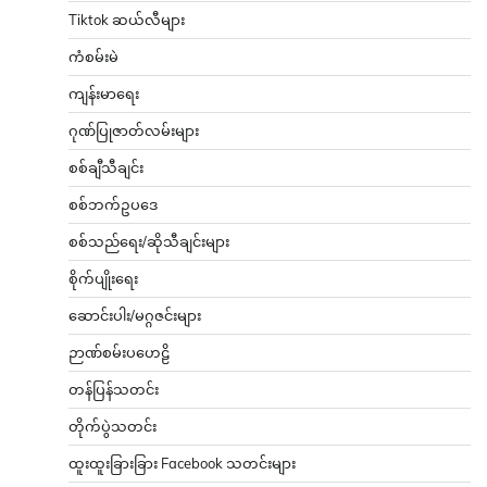
Tiktok ဆယ်လီများ
ကံစမ်းမဲ
ကျန်းမာရေး
ဂုဏ်ပြုဇာတ်လမ်းများ
စစ်ချီသီချင်း
စစ်ဘက်ဥပဒေ
စစ်သည်ရေး/ဆိုသီချင်းများ
စိုက်ပျိုးရေး
ဆောင်းပါး/မဂ္ဂဇင်းများ
ဉာဏ်စမ်းပဟေဠိ
တန်ပြန်သတင်း
တိုက်ပွဲသတင်း
ထူးထူးခြားခြား Facebook သတင်းများ