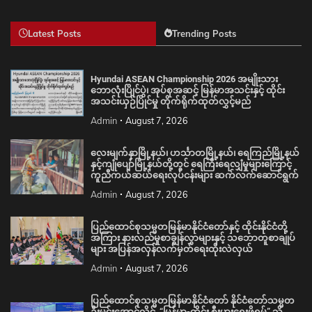
Latest Posts
Trending Posts
Hyundai ASEAN Championship 2026 အမျိုးသား
ဘောလုံးပြိုင်ပွဲ၊ အုပ်စုအဆင့် မြန်မာအသင်းနှင့် ထိုင်း
အသင်းယှဉ်ပြိုင်မှု တိုက်ရိုက်ထုတ်လွှင့်မည်
Admin
August 7, 2026
လေးမျက်နှာမြို့နယ်၊ ဟင်္သာတမြို့နယ်၊ ရေကြည်မြို့နယ်
နှင့်ကျုံပျော်မြို့နယ်တို့တွင် ရေကြီးရေလျှံမှုများကြောင့်
ကူညီကယ်ဆယ်ရေးလုပ်ငန်းများ ဆက်လက်ဆောင်ရွက်
Admin
August 7, 2026
ပြည်ထောင်စုသမ္မတမြန်မာနိုင်ငံတော်နှင့် ထိုင်းနိုင်ငံတို့
အကြား နားလည်မှုစာချွန်လွှာများနှင့် သဘောတူစာချုပ်
များ အပြန်အလှန်လက်မှတ်ရေးထိုးလဲလှယ်
Admin
August 7, 2026
ပြည်ထောင်စုသမ္မတမြန်မာနိုင်ငံတော် နိုင်ငံတော်သမ္မတ
ဦးမင်းအောင်လှိုင် “မြန်မာ-ထိုင်း စီးပွားရေးဖိုရမ်” သို့