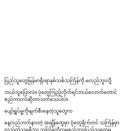
ပြည်သူတွေမြန်မာရိုးရာနှစ်သစ်သင်္ကြန်ကို မလည်ဘူးလို့
ဘယ်သူပြောလဲ။ ပုံတွေကြည့်လိုက်ရင်ဘယ်လောက်တောင်
စည်ကားလဲဆိုတာသက်သေပါပဲ။
ပျော်ရွှင်မူ့ကိုဖျက်စီးနေတဲ့သူတွေက
နေ့လည်ဘက်နားတဲ့ အချိန်တွေမှာ ပုံတွေရိုက်တင် သင်္ကြန်မှာ
လည်တဲ့သူမရှိဘူး သင်္ကြန်ကိုလူမစည်ဘူး၊ပြည်သူတွေမ