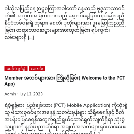
ဝါဆိုလပြည့်နေ့ (ဓမ္မစကြာအခါတော် နေ့)သည် ဗုဒ္ဓဘာသာဝင်
တို့၏ အထွတ်အမြတ်ထားသည့် နေ့တစ်နေ့ဖြစ်သည်နှင့်အညီ
နိုင်ငံတစ်ဝန်းရှိ ဘုရား၊ စေတီ၊ ပုထိုးများအား ဖူးမြော်ကြည်ညို
ခြင်း၊ တရားဘာဝနာပွားများအားထုတ်ခြင်း၊ ရပ်ကွက်၊
လမ်းများရှိ […]
ပျော်ပွဲရွှင်ပွဲ
သတင်း
Member အသစ်များအား ကြိုဆိုခြင်း( Welcome to the PCT
App)
Admin
July 13, 2023
ရဲဝံ့စွန့်စား ပြည်ချစ်သား (PCT) Mobile Application) ကိုသုံးစွဲ
သူ မိသားစုဝင်များအနေနဲ့ သတင်းမှန်များ သိရှိစေရန်နှင့် စိတ်
အပန်းပြေစေရန်အတွက်ရည်ရွယ်ဆောင်ရွက်လျက်ရှိရာ သုံးစွဲ
သူများကို နည်းပညာဆိုင်ရာ အချက်အလက်များရှင်းလင်းပေး
ခြင်းနဲ့ သုံးစွဲနည်းများကို သရုပ်ပြခြင်းများကို […]