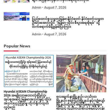
Admin
August 7, 2026
ပြည်ထောင်စုသမ္မတမြန်မာနိုင်ငံတော် နိုင်ငံတော်သမ္မတ
ဦးမင်းအောင်လှိုင် “မြန်မာ-ထိုင်း စီးပွားရေးဖိုရမ်” သို့
တက်ရောက်မိန့်ခွန်းပြောကြား
Admin
August 7, 2026
Popular News
Hyundai ASEAN Championship
2026 အမျိုးသားဘောလုံးပြိုင်ပွဲ၊
လေးမျက်နှာမြို့နယ်၊ ဟင်္သာတ
အုပ်စုအဆင့် မြန်မာအသင်းနှင့် ထိုင်း
မြို့နယ်၊ ရေကြည်မြို့နယ်နှင့်ကျုံပျော်
အသင်းယှဉ်ပြိုင်မှု တိုက်ရိုက်ထုတ်
မြို့နယ်တို့တွင် ရေကြီးရေလျှံမှုများ
လွှင့်မည်
ကြောင့် ကူညီကယ်ဆယ်ရေးလုပ်ငန်း