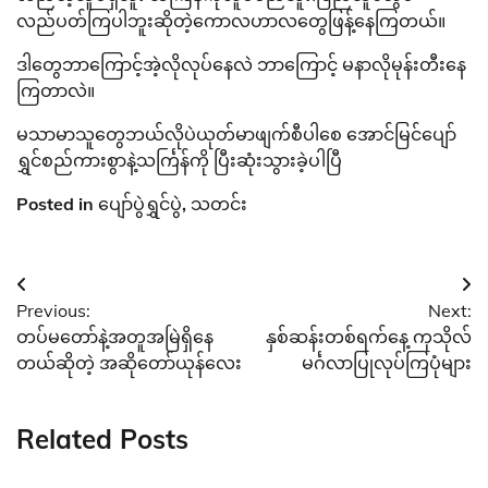
လည်ပတ်ကြပါဘူးဆိုတဲ့ကောလဟာလတွေဖြန့်နေကြတယ်။
ဒါတွေဘာကြောင့်အဲ့လိုလုပ်နေလဲ ဘာကြောင့် မနာလိုမုန်းတီးနေ
ကြတာလဲ။
မသာမာသူတွေဘယ်လိုပဲယုတ်မာဖျက်စီပါစေ အောင်မြင်ပျော်
ရွှင်စည်ကားစွာနဲ့သင်္ကြန်ကို ပြီးဆုံးသွားခဲ့ပါပြီ
Posted in
ပျော်ပွဲရွှင်ပွဲ
,
သတင်း
Post
Previous:
Next:
navigation
တပ်မတော်နဲ့အတူအမြဲရှိနေ
နှစ်ဆန်းတစ်ရက်နေ့ ကုသိုလ်
တယ်ဆိုတဲ့ အဆိုတော်ယုန်လေး
မင်္ဂလာပြုလုပ်ကြပုံများ
Related Posts