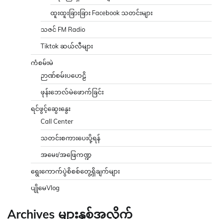
ထူးထူးခြားခြား Facebook သတင်းများ
သဇင် FM Radio
Tiktok ဆယ်လီများ
ကံစမ်းမဲ
ဉာဏ်စမ်းပဟေဠိ
ဖုန်းဘေလ်မဲဖောက်ခြင်း
ရင်ဖွင့်ဆွေးနွေး
Call Center
သတင်းစကားပေးပို့ရန်
အမေး/အဖြေကဏ္ဍ
ရွေးကောက်ပွဲစိစစ်တွေ့ရှိချက်များ
ပျိုမေVlog
Archives များနှစ်အလိုက်