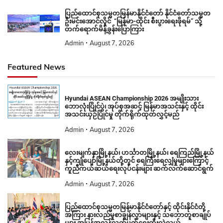
ပြည်ထောင်စုသမ္မတမြန်မာနိုင်ငံတော် နိုင်ငံတော်သမ္မတ
ဦးမင်းအောင်လှိုင် “မြန်မာ-ထိုင်း စီးပွားရေးဖိုရမ်” သို့
တက်ရောက်မိန့်ခွန်းပြောကြား
Admin
August 7, 2026
Featured News
Hyundai ASEAN Championship 2026 အမျိုးသား
ဘောလုံးပြိုင်ပွဲ၊ အုပ်စုအဆင့် မြန်မာအသင်းနှင့် ထိုင်း
အသင်းယှဉ်ပြိုင်မှု တိုက်ရိုက်ထုတ်လွှင့်မည်
Admin
August 7, 2026
လေးမျက်နှာမြို့နယ်၊ ဟင်္သာတမြို့နယ်၊ ရေကြည်မြို့နယ်
နှင့်ကျုံပျော်မြို့နယ်တို့တွင် ရေကြီးရေလျှံမှုများကြောင့်
ကူညီကယ်ဆယ်ရေးလုပ်ငန်းများ ဆက်လက်ဆောင်ရွက်
Admin
August 7, 2026
ပြည်ထောင်စုသမ္မတမြန်မာနိုင်ငံတော်နှင့် ထိုင်းနိုင်ငံတို့
အကြား နားလည်မှုစာချွန်လွှာများနှင့် သဘောတူစာချုပ်
များ အပြန်အလှန်လက်မှတ်ရေးထိုးလဲလှယ်