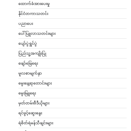
ထောက်ခံအားပေးမှု
နိုင်ငံတကာသတင်း
ပညာပေး
ပေါ်ပြူလာသတင်းများ
ပျော်ပွဲရွှင်ပွဲ
ပြည်သူ့အကျိုးပြု
ဖျော်ဖြေရေး
မူလစာမျက်နှာ
မွေးနေ့ဆုတောင်းများ
မွေးမြူရေး
မှတ်တမ်းဗီဒီယိုများ
ရင်ဖွင့်ဆွေးနွေး
ရဲစိတ်ရဲမန်သီချင်းများ