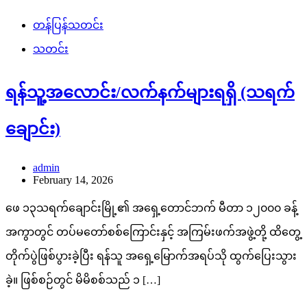
တန်ပြန်သတင်း
သတင်း
ရန်သူ့အလောင်း/လက်နက်များရရှိ (သရက်
ချောင်း)
admin
February 14, 2026
ဖေ ၁၃သရက်ချောင်းမြို့၏ အရှေ့တောင်ဘက် မီတာ ၁၂၀၀၀ ခန့်
အကွာတွင် တပ်မတော်စစ်ကြောင်းနှင့် အကြမ်းဖက်အဖွဲ့တို့ ထိတွေ့
တိုက်ပွဲဖြစ်ပွားခဲ့ပြီး ရန်သူ အရှေ့မြောက်အရပ်သို ထွက်ပြေးသွား
ခဲ့။ ဖြစ်စဉ်တွင် မိမိစစ်သည် ၁ […]