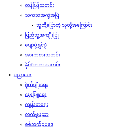
တန်ပြန်သတင်း
သကသအကွဲအပြဲ
သူတို့ပြောတဲ့ သူတို့အကြောင်း
ပြည်သူ့အကျိုးပြု
ပျော်ပွဲရွှင်ပွဲ
အားကစားသတင်း
နိုင်ငံတကာသတင်း
ပညာပေး
စိုက်ပျိုးရေး
မွေးမြူရေး
ကျန်းမာရေး
လက်မှုပညာ
စစ်ဘက်ဥပဒေ