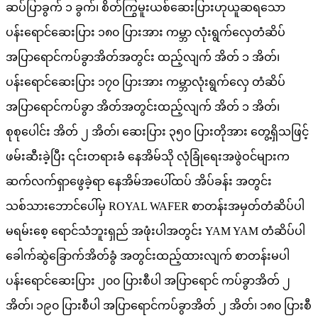
ဆပ်ပြာခွက် ၁ ခွက်၊ စိတ်ကြွမူးယစ်ဆေးပြားဟုယူဆရသော
ပန်းရောင်ဆေးပြား ၁၈၀ ပြားအား ကမ္ဘာ လုံးရွက်လှေတံဆိပ်
အပြာရောင်ကပ်ခွာအိတ်အတွင်း ထည့်လျက် အိတ် ၁ အိတ်၊
ပန်းရောင်ဆေးပြား ၁၇၀ ပြားအား ကမ္ဘာလုံးရွက်လှေ တံဆိပ်
အပြာရောင်ကပ်ခွာ အိတ်အတွင်းထည့်လျက် အိတ် ၁ အိတ်၊
စုစုပေါင်း အိတ် ၂ အိတ်၊ ဆေးပြား ၃၅၀ ပြားတိုအား တွေ့ရှိသဖြင့်
ဖမ်းဆီးခဲ့ပြီး ၎င်းတရားခံ နေအိမ်သို လုံခြုံရေးအဖွဲဝင်များက
ဆက်လက်ရှာဖွေခဲ့ရာ နေအိမ်အပေါ်ထပ် အိပ်ခန်း အတွင်း
သစ်သားဘောင်ပေါ်မှ ROYAL WAFER စာတန်းအမှတ်တံဆိပ်ပါ
မရမ်းစေ့ ရောင်သံဘူးရှည် အဖုံးပါအတွင်း YAM YAM တံဆိပ်ပါ
ခေါက်ဆွဲခြောက်အိတ်ခွံ အတွင်းထည့်ထားလျက် စာတန်းမပါ
ပန်းရောင်ဆေးပြား ၂၀၀ ပြားစီပါ အပြာရောင် ကပ်ခွာအိတ် ၂
အိတ်၊ ၁၉၀ ပြားစီပါ အပြာရောင်ကပ်ခွာအိတ် ၂ အိတ်၊ ၁၈၀ ပြားစီ