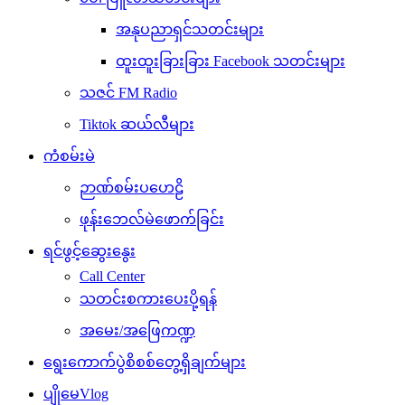
အနုပညာရှင်သတင်းများ
ထူးထူးခြားခြား Facebook သတင်းများ
သဇင် FM Radio
Tiktok ဆယ်လီများ
ကံစမ်းမဲ
ဉာဏ်စမ်းပဟေဠိ
ဖုန်းဘေလ်မဲဖောက်ခြင်း
ရင်ဖွင့်ဆွေးနွေး
Call Center
သတင်းစကားပေးပို့ရန်
အမေး/အဖြေကဏ္ဍ
ရွေးကောက်ပွဲစိစစ်တွေ့ရှိချက်များ
ပျိုမေVlog