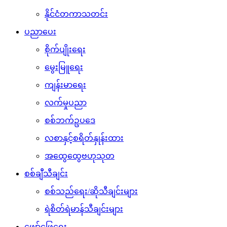
နိုင်ငံတကာသတင်း
ပညာပေး
စိုက်ပျိုးရေး
မွေးမြူရေး
ကျန်းမာရေး
လက်မှုပညာ
စစ်ဘက်ဥပဒေ
လစာနှင့်စရိတ်နှုန်းထား
အထွေထွေဗဟုသုတ
စစ်ချီသီချင်း
စစ်သည်ရေး/ဆိုသီချင်းများ
ရဲစိတ်ရဲမာန်သီချင်းများ
ဖျော်ဖြေရေး