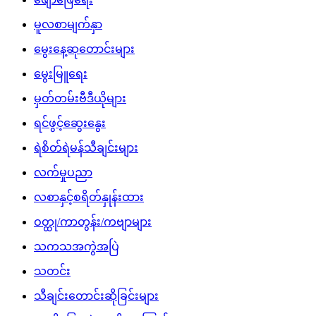
မူလစာမျက်နှာ
မွေးနေ့ဆုတောင်းများ
မွေးမြူရေး
မှတ်တမ်းဗီဒီယိုများ
ရင်ဖွင့်ဆွေးနွေး
ရဲစိတ်ရဲမန်သီချင်းများ
လက်မှုပညာ
လစာနှင့်စရိတ်နှုန်းထား
ဝတ္ထု/ကာတွန်း/ကဗျာများ
သကသအကွဲအပြဲ
သတင်း
သီချင်းတောင်းဆိုခြင်းများ