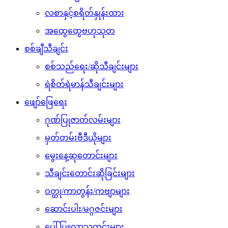
လစာနှင့်စရိတ်နှုန်းထား
အထွေထွေဗဟုသုတ
စစ်ချီသီချင်း
စစ်သည်ရေး/ဆိုသီချင်းများ
ရဲစိတ်ရဲမာန်သီချင်းများ
ဖျော်ဖြေရေး
ဂုဏ်ပြုဇာတ်လမ်းများ
မှတ်တမ်းဗီဒီယိုများ
မွေးနေ့ဆုတောင်းများ
သီချင်းတောင်းဆိုခြင်းများ
ဝတ္ထု/ကာတွန်း/ကဗျာများ
ဆောင်းပါး/မဂ္ဂဇင်းများ
ပေါ်ပြူလာသတင်းများ