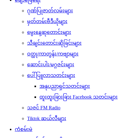
ဂုဏ်ပြုဇာတ်လမ်းများ
မှတ်တမ်းဗီဒီယိုများ
မွေးနေ့ဆုတောင်းများ
သီချင်းတောင်းဆိုခြင်းများ
ဝတ္ထု/ကာတွန်း/ကဗျာများ
ဆောင်းပါး/မဂ္ဂဇင်းများ
ပေါ်ပြူလာသတင်းများ
အနုပညာရှင်သတင်းများ
ထူးထူးခြားခြား Facebook သတင်းများ
သဇင် FM Radio
Tiktok ဆယ်လီများ
ကံစမ်းမဲ