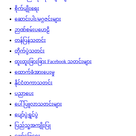
စိုက်ပျိုးရေး
ဆောင်းပါး/မဂ္ဂဇင်းများ
ဉာဏ်စမ်းပဟေဠိ
တန်ပြန်သတင်း
တိုက်ပွဲသတင်း
ထူးထူးခြားခြား Facebook သတင်းများ
ထောက်ခံအားပေးမှု
နိုင်ငံတကာသတင်း
ပညာပေး
ပေါ်ပြူလာသတင်းများ
ပျော်ပွဲရွှင်ပွဲ
ပြည်သူ့အကျိုးပြု
ဖျော်ဖြေရေး