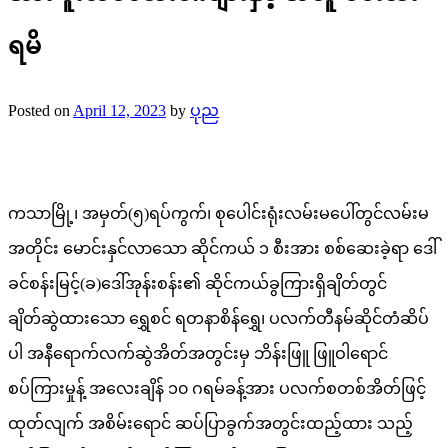
ရမိ
Posted on
April 12, 2023
by
ပုည
ကသာမြို့၊ အမှတ်(၅)ရပ်ကွက်၊ စုပေါင်းရုံးလမ်းမပေါ်တွင်လမ်းမ
အတိုင်း မောင်းနှင်လာသော ဆိုင်ကယ် ၁ စီးအား စစ်ဆေးခဲ့ရာ ဒေါ်
ခင်စန်းမြင့်(ခ)ဒေါ်အုန်းစန်း၏ ဆိုင်ကယ်ခွကြားရှိချိတ်တွင်
ချိတ်ဆွဲထားသော ရွှေစင် ရတနာစိန်ရွှေ၊ ပလက်တီနမ်ဆိုင်တံဆိပ်
ပါ အနီရောက်လက်ဆွဲအိတ်အတွင်းမှ ဘိန်းဖြူ ဖြူဝါရောင်
စပ်ကြားမှုန့် အလေးချိန် ၁၀ ဂရမ်ခန့်အား ပလက်စတစ်အိတ်ဖြင့်
ထုတ်လျက် အစိမ်းရောင် ဆပ်ပြာခွက်အတွင်းထည့်ထား သည့်