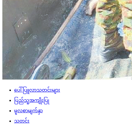
ပေါ်ပြူလာသတင်းများ
ပြည်သူ့အကျိုးပြု
မူလစာမျက်နှာ
သတင်း