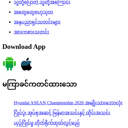
သူတို့ပြောတဲ့ သူတို့အကြောင်း
အထွေထွေဗဟုသုတ
အနုပညာရှင်သတင်းများ
အားကစားသတင်း
Download App
မကြာခင်ကတင်ထားသော
Hyundai ASEAN Championship 2026 အမျိုးသားဘောလုံး
ပြိုင်ပွဲ၊ အုပ်စုအဆင့် မြန်မာအသင်းနှင့် ထိုင်းအသင်း
ယှဉ်ပြိုင်မှု တိုက်ရိုက်ထုတ်လွှင့်မည်