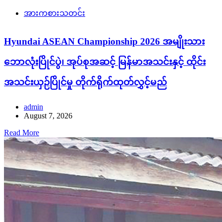
အားကစားသတင်း
Hyundai ASEAN Championship 2026 အမျိုးသား
ဘောလုံးပြိုင်ပွဲ၊ အုပ်စုအဆင့် မြန်မာအသင်းနှင့် ထိုင်း
အသင်းယှဉ်ပြိုင်မှု တိုက်ရိုက်ထုတ်လွှင့်မည်
admin
August 7, 2026
Read More