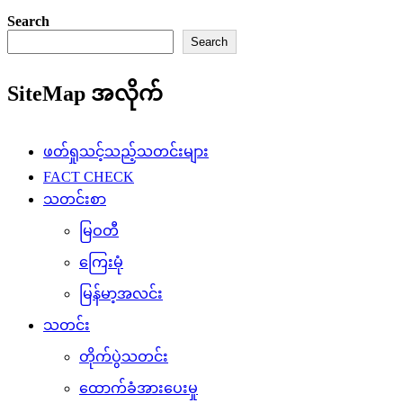
Search
Search
SiteMap အလိုက်
ဖတ်ရှုသင့်သည့်သတင်းများ
FACT CHECK
သတင်းစာ
မြဝတီ
ကြေးမုံ
မြန်မာ့အလင်း
သတင်း
တိုက်ပွဲသတင်း
ထောက်ခံအားပေးမှု