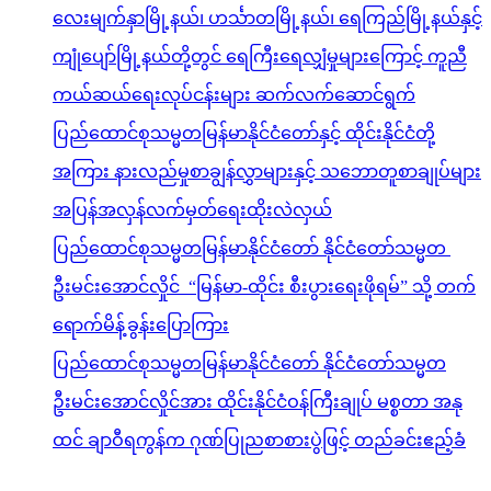
လေးမျက်နှာမြို့နယ်၊ ဟင်္သာတမြို့နယ်၊ ရေကြည်မြို့နယ်နှင့်
ကျုံပျော်မြို့နယ်တို့တွင် ရေကြီးရေလျှံမှုများကြောင့် ကူညီ
ကယ်ဆယ်ရေးလုပ်ငန်းများ ဆက်လက်ဆောင်ရွက်
ပြည်ထောင်စုသမ္မတမြန်မာနိုင်ငံတော်နှင့် ထိုင်းနိုင်ငံတို့
အကြား နားလည်မှုစာချွန်လွှာများနှင့် သဘောတူစာချုပ်များ
အပြန်အလှန်လက်မှတ်ရေးထိုးလဲလှယ်
ပြည်ထောင်စုသမ္မတမြန်မာနိုင်ငံတော် နိုင်ငံတော်သမ္မတ
ဦးမင်းအောင်လှိုင် “မြန်မာ-ထိုင်း စီးပွားရေးဖိုရမ်” သို့ တက်
ရောက်မိန့်ခွန်းပြောကြား
ပြည်ထောင်စုသမ္မတမြန်မာနိုင်ငံတော် နိုင်ငံတော်သမ္မတ
ဦးမင်းအောင်လှိုင်အား ထိုင်းနိုင်ငံဝန်ကြီးချုပ် မစ္စတာ အနု
ထင် ချာဝီရကွန်က ဂုဏ်ပြုညစာစားပွဲဖြင့် တည်ခင်းဧည့်ခံ