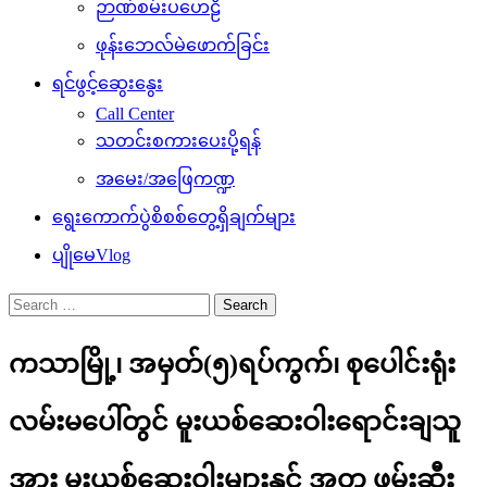
ဉာဏ်စမ်းပဟေဠိ
ဖုန်းဘေလ်မဲဖောက်ခြင်း
ရင်ဖွင့်ဆွေးနွေး
Call Center
သတင်းစကားပေးပို့ရန်
အမေး/အဖြေကဏ္ဍ
ရွေးကောက်ပွဲစိစစ်တွေ့ရှိချက်များ
ပျိုမေVlog
Search
for:
ကသာမြို့၊ အမှတ်(၅)ရပ်ကွက်၊ စုပေါင်းရုံး
လမ်းမပေါ်တွင် မူးယစ်ဆေးဝါးရောင်းချသူ
အား မူးယစ်ဆေးဝါးများနှင့် အတူ ဖမ်းဆီး