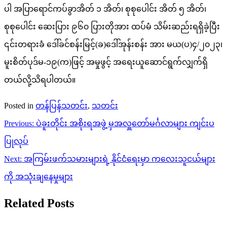
ပါ အပြာရောင်ကပ်ခွာအိတ် ၁ အိတ်၊ စုစုပေါင်း အိတ် ၅ အိတ်၊
စုစုပေါင်း ဆေးပြား ၉၆၀ ပြားတိုအား ထပ်မံ သိမ်းဆည်းရရှိခဲ့ပြီး
၎င်းတရားခံ ဒေါ်ခင်စန်းမြင့်(ခ)ဒေါ်အုန်းစန်း အား မယ(ပ)၄/၂၀၂၃၊
မူးစိတ်ပုဒ်မ-၁၉(က)ဖြင့် အမှုဖွင့် အရေးယူဆောင်ရွက်လျှက်ရှိ
တယ်လို့သိရပါတယ်။
Posted in
တန်ပြန်သတင်း
,
သတင်း
Post
Previous:
ပဲခူးတိုင်း အစိုးရအဖွဲ့ မှအလှူတော်မင်္ဂလာများ ကျင်းပ
navigation
ပြုလုပ်
Next:
အကြမ်းဖက်သမားများရဲ့ နိုင်ငံရေးမှာ ကလေးသူငယ်များ
ကို အသုံးချနေမှုများ
Related Posts