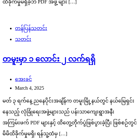
ထိခိုက်မှုမရှိခဲ့ဘဲ PDF အဖွဲ့ များ […]
တန်ပြန်သတင်း
သတင်း
တမူးမှာ ၁ လောင်း ၂ လက်ရရှိ
အေးခင်
March 4, 2025
မတ် ၃ ရက်နေ့ ညနေပိုင်းအချိန်က တမူးမြို့နယ်တွင် နယ်မြေရှင်း
နေသည့် လုံခြုံရေးအဖွဲ့များသည် ပန်းသာကျေးရွာအနီး
အကြမ်းဖက် PDF များနှင့် ထိတွေ့တိုက်ပွဲဖြစ်ပွားခဲ့ပြီး ဖြစ်စဉ်တွင်
မိမိထိခိုက်မှုမရှိ၊ ရန်သူ့ထံမှ […]