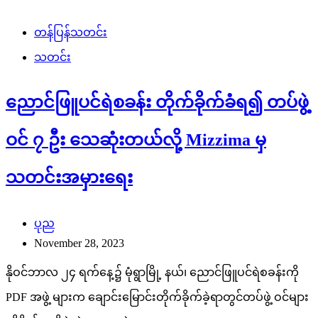
တန်ပြန်သတင်း
သတင်း
ညောင်ဖြူပင်ရဲစခန်း တိုက်ခိုက်ခံရ၍ တပ်ဖွဲ့
ဝင် ၇ ဦး သေဆုံးတယ်လို့ Mizzima မှ
သတင်းအမှားရေး
ပုည
November 28, 2023
နိုဝင်ဘာလ ၂၄ ရက်နေ့၌ မုံရွာမြို့ နယ်၊ ညောင်ဖြူပင်ရဲစခန်းကို
PDF အဖွဲ့ များက ချောင်းမြောင်းတိုက်ခိုက်ခဲ့ရာတွင်တပ်ဖွဲ့ ဝင်များ