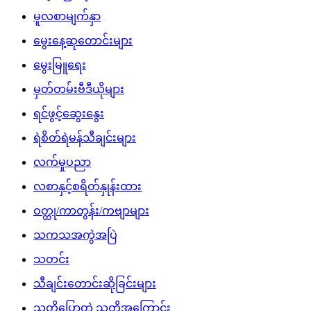
မူလစာမျက်နှာ
မွေးနေ့ဆုတောင်းများ
မွေးမြူရေး
မှတ်တမ်းဗီဒီယိုများ
ရင်ဖွင့်ဆွေးနွေး
ရဲစိတ်ရဲမန်သီချင်းများ
လက်မှုပညာ
လစာနှင့်စရိတ်နှုန်းထား
ဝတ္ထု/ကာတွန်း/ကဗျာများ
သကသအကွဲအပြဲ
သတင်း
သီချင်းတောင်းဆိုခြင်းများ
သူတို့ပြောတဲ့ သူတို့အကြောင်း