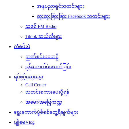
အနုပညာရှင်သတင်းများ
ထူးထူးခြားခြား Facebook သတင်းများ
သဇင် FM Radio
Tiktok ဆယ်လီများ
ကံစမ်းမဲ
ဉာဏ်စမ်းပဟေဠိ
ဖုန်းဘေလ်မဲဖောက်ခြင်း
ရင်ဖွင့်ဆွေးနွေး
Call Center
သတင်းစကားပေးပို့ရန်
အမေး/အဖြေကဏ္ဍ
ရွေးကောက်ပွဲစိစစ်တွေ့ရှိချက်များ
ပျိုမေVlog