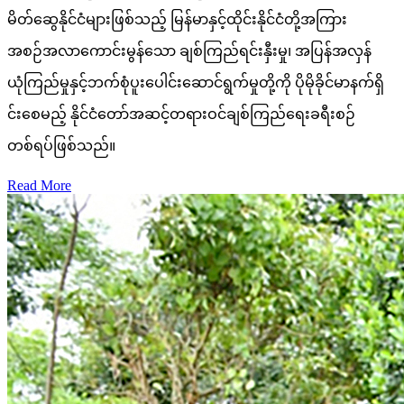
မိတ်ဆွေနိုင်ငံများဖြစ်သည့် မြန်မာနှင့်ထိုင်းနိုင်ငံတို့အကြား
အစဉ်အလာကောင်းမွန်သော ချစ်ကြည်ရင်းနှီးမှု၊ အပြန်အလှန်
ယုံကြည်မှုနှင့်ဘက်စုံပူးပေါင်းဆောင်ရွက်မှုတို့ကို ပိုမိုခိုင်မာနက်ရှိ
င်းစေမည့် နိုင်ငံတော်အဆင့်တရားဝင်ချစ်ကြည်ရေးခရီးစဉ်
တစ်ရပ်ဖြစ်သည်။
Read More