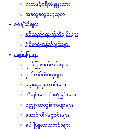
လစာနှင့်စရိတ်နှုန်းထား
အထွေထွေဗဟုသုတ
စစ်ချီသီချင်း
စစ်သည်ရေး/ဆိုသီချင်းများ
ရဲစိတ်ရဲမာန်သီချင်းများ
ဖျော်ဖြေရေး
ဂုဏ်ပြုဇာတ်လမ်းများ
မှတ်တမ်းဗီဒီယိုများ
မွေးနေ့ဆုတောင်းများ
သီချင်းတောင်းဆိုခြင်းများ
ဝတ္ထု/ကာတွန်း/ကဗျာများ
ဆောင်းပါး/မဂ္ဂဇင်းများ
ပေါ်ပြူလာသတင်းများ