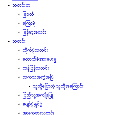
သတင်းစာ
မြဝတီ
ကြေးမုံ
မြန်မာ့အလင်း
သတင်း
တိုက်ပွဲသတင်း
ထောက်ခံအားပေးမှု
တန်ပြန်သတင်း
သကသအကွဲအပြဲ
သူတို့ပြောတဲ့ သူတို့အကြောင်း
ပြည်သူ့အကျိုးပြု
ပျော်ပွဲရွှင်ပွဲ
အားကစားသတင်း