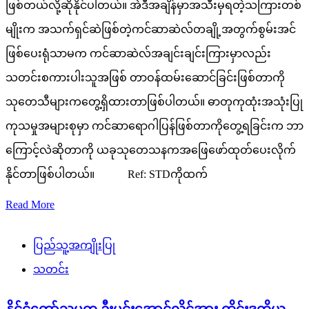
ဖြစ်တယ်လို့ဆိုနိုင်ပါတယ်။ အဲဒီအချိန်မှာအသီးမှရတဲ့သကြားတစ်
မျိုးက အသက်ရှင်ဆဲဖြစ်တဲ့ကင်ဆာဆဲလ်တချို့အတွက်စွမ်းအင်
ဖြစ်ပေးရုံသာမက ကင်ဆာဆဲလ်အချင်းချင်းကြားမှာလည်း
သတင်းစကားပါးသူအဖြစ် တာဝန်ထမ်းဆောင်ခြင်းဖြစ်တာကို
သုတေသီများကတွေ့ရှိထားတာဖြစ်ပါတယ်။ ဓာတုကုထုံးအသုံးပြု
ကုသမှုအများစုမှာ ကင်ဆာရောဂါပြန်ဖြစ်တာကိုတွေ့ရခြင်းက ဘာ
ကြောင့်လဲဆိုတာကို ယခုသုတေသနကအဖြေဖော်ထုတ်ပေးလိုက်
နိုင်တာဖြစ်ပါတယ်။ Ref: STDကိုထက်
Read More
ပြည်သူ့အကျိုးပြု
သတင်း
နိုင်ငံတော်သမ္မတ ဦးမင်းအောင်လှိုင်အား ထိုင်းဒုတိယ