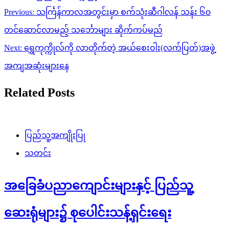
Post
Previous:
သင်္ကြန်ကာလအတွင်းမှာ စက်သုံးဆီဂါလန် သန်း ၆၀
navigation
တင်ဆောင်လာမည့် သင်္ဘောများ ဆိုက်ကပ်မည်
Next:
ရွှေကုက္ကိုလ်ကို လာတိုက်တဲ့ အယ်စေးဝါး(လက်ပြတ်)အဖွဲ့
အကျအဆုံးများနေ
Related Posts
ပြည်သူ့အကျိုးပြု
သတင်း
အခြေခံပညာကျောင်းများနှင့် ပြည်သူ့
ဆေးရုံများ၌ စုပေါင်းသန့်ရှင်းရေး