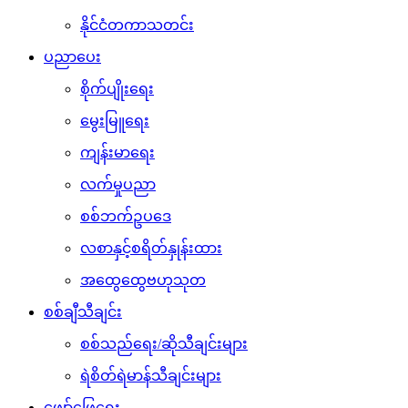
နိုင်ငံတကာသတင်း
ပညာပေး
စိုက်ပျိုးရေး
မွေးမြူရေး
ကျန်းမာရေး
လက်မှုပညာ
စစ်ဘက်ဥပဒေ
လစာနှင့်စရိတ်နှုန်းထား
အထွေထွေဗဟုသုတ
စစ်ချီသီချင်း
စစ်သည်ရေး/ဆိုသီချင်းများ
ရဲစိတ်ရဲမာန်သီချင်းများ
ဖျော်ဖြေရေး