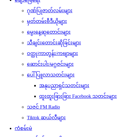
ဂုဏ်ပြုဇာတ်လမ်းများ
မှတ်တမ်းဗီဒီယိုများ
မွေးနေ့ဆုတောင်းများ
သီချင်းတောင်းဆိုခြင်းများ
ဝတ္ထု/ကာတွန်း/ကဗျာများ
ဆောင်းပါး/မဂ္ဂဇင်းများ
ပေါ်ပြူလာသတင်းများ
အနုပညာရှင်သတင်းများ
ထူးထူးခြားခြား Facebook သတင်းများ
သဇင် FM Radio
Tiktok ဆယ်လီများ
ကံစမ်းမဲ