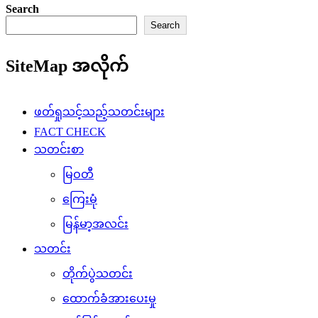
Search
Search
SiteMap အလိုက်
ဖတ်ရှုသင့်သည့်သတင်းများ
FACT CHECK
သတင်းစာ
မြဝတီ
ကြေးမုံ
မြန်မာ့အလင်း
သတင်း
တိုက်ပွဲသတင်း
ထောက်ခံအားပေးမှု