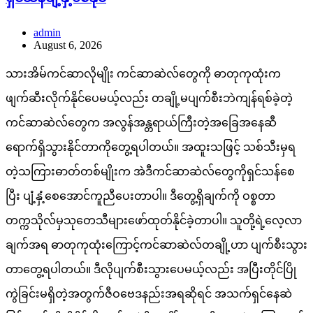
admin
August 6, 2026
သားအိမ်ကင်ဆာလိုမျိုး ကင်ဆာဆဲလ်တွေကို ဓာတုကုထုံးက
ဖျက်ဆီးလိုက်နိုင်ပေမယ့်လည်း တချို့မပျက်စီးဘဲကျန်ရစ်ခဲ့တဲ့
ကင်ဆာဆဲလ်တွေက အလွန်အန္တရာယ်ကြီးတဲ့အခြေအနေဆီ
ရောက်ရှိသွားနိုင်တာကိုတွေ့ရပါတယ်။ အထူးသဖြင့် သစ်သီးမှရ
တဲ့သကြားဓာတ်တစ်မျိုးက အဲဒီကင်ဆာဆဲလ်တွေကိုရှင်သန်စေ
ပြီး ပျံ့နှံ့စေအောင်ကူညီပေးတာပါ။ ဒီတွေ့ရှိချက်ကို ဝစ္စတာ
တက္ကသိုလ်မှသုတေသီများဖော်ထုတ်နိုင်ခဲ့တာပါ။ သူတို့ရဲ့လေ့လာ
ချက်အရ ဓာတုကုထုံးကြောင့်ကင်ဆာဆဲလ်တချို့ဟာ ပျက်စီးသွား
တာတွေ့ရပါတယ်။ ဒီလိုပျက်စီးသွားပေမယ့်လည်း အပြီးတိုင်ပြို
ကွဲခြင်းမရှိတဲ့အတွက်ဇီဝဗေဒနည်းအရဆိုရင် အသက်ရှင်နေဆဲ