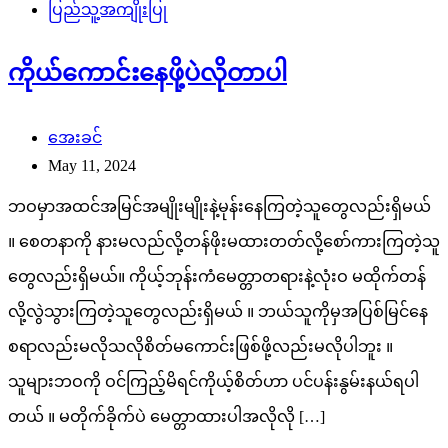
ပြည်သူ့အကျိုးပြု
ကိုယ်ကောင်းနေဖို့ပဲလိုတာပါ
အေးခင်
May 11, 2024
ဘဝမှာအထင်အမြင်အမျိုးမျိုးနဲ့မုန်းနေကြတဲ့သူတွေလည်းရှိမယ်
။ စေတနာကို နားမလည်လို့တန်ဖိုးမထားတတ်လို့စော်ကားကြတဲ့သူ
တွေလည်းရှိမယ်။ ကိုယ့်ဘုန်းကံမေတ္တာတရားနဲ့လုံးဝ မထိုက်တန်
လို့လွဲသွားကြတဲ့သူတွေလည်းရှိမယ် ။ ဘယ်သူကိုမှအပြစ်မြင်နေ
စရာလည်းမလိုသလိုစိတ်မကောင်းဖြစ်ဖို့လည်းမလိုပါဘူး ။
သူများဘဝကို ဝင်ကြည့်မိရင်ကိုယ့်စိတ်ဟာ ပင်ပန်းနွမ်းနယ်ရပါ
တယ် ။ မတိုက်ခိုက်ပဲ မေတ္တာထားပါအလိုလို […]