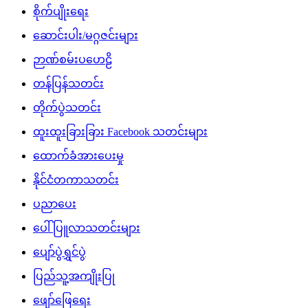
စိုက်ပျိုးရေး
ဆောင်းပါး/မဂ္ဂဇင်းများ
ဉာဏ်စမ်းပဟေဠိ
တန်ပြန်သတင်း
တိုက်ပွဲသတင်း
ထူးထူးခြားခြား Facebook သတင်းများ
ထောက်ခံအားပေးမှု
နိုင်ငံတကာသတင်း
ပညာပေး
ပေါ်ပြူလာသတင်းများ
ပျော်ပွဲရွှင်ပွဲ
ပြည်သူ့အကျိုးပြု
ဖျော်ဖြေရေး