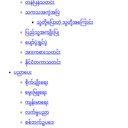
တန်ပြန်သတင်း
သကသအကွဲအပြဲ
သူတို့ပြောတဲ့ သူတို့အကြောင်း
ပြည်သူ့အကျိုးပြု
ပျော်ပွဲရွှင်ပွဲ
အားကစားသတင်း
နိုင်ငံတကာသတင်း
ပညာပေး
စိုက်ပျိုးရေး
မွေးမြူရေး
ကျန်းမာရေး
လက်မှုပညာ
စစ်ဘက်ဥပဒေ