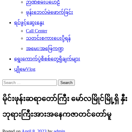
ဉာဏ်စမ်းပဟေဠိ
ဖုန်းဘေလ်မဲဖောက်ခြင်း
ရင်ဖွင့်ဆွေးနွေး
Call Center
သတင်းစကားပေးပို့ရန်
အမေး/အဖြေကဏ္ဍ
ရွေးကောက်ပွဲစိစစ်တွေ့ရှိချက်များ
ပျိုမေVlog
Search
for:
မိုင်းဖုန်းဆရာတော်ကြီး မော်လမြိုင်မြို့ရှိ နှီး
ဘုရားကြီးအားအနေကဇာတင်တော်မူ
Posted on
April 8, 2023
by
admin