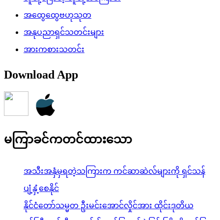
အထွေထွေဗဟုသုတ
အနုပညာရှင်သတင်းများ
အားကစားသတင်း
Download App
မကြာခင်ကတင်ထားသော
အသီးအနှံမှရတဲ့သကြားက ကင်ဆာဆဲလ်များကို ရှင်သန်
ပျံ့နှံ့စေနိုင်
နိုင်ငံတော်သမ္မတ ဦးမင်းအောင်လှိုင်အား ထိုင်းဒုတိယ