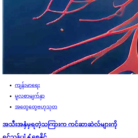
ကျန်းမာရေး
မူလစာမျက်နှာ
အထွေထွေဗဟုသုတ
အသီးအနှံမှရတဲ့သကြားက ကင်ဆာဆဲလ်များကို
ရှင်သန်ပျံ့နှံ့စေနိုင်