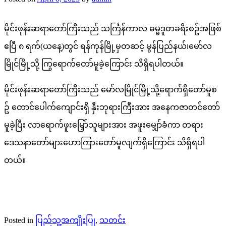
မိုင်းဖုန်းဆရာတော်ကြီးသည် သင်္ကြန်ကာလ ဓမ္မဒူတခရီးစဥ်အဖြစ်
ဧပြီ ၈ ရက်(ယနေ့)တွင် ရန်ကုန်မြို့မှတဆင့် မွန်ပြည်နယ်၊မော်လ
မြိုင်မြို့သို့ ကြွရောက်တော်မူခဲ့ကြောင်း သိရှိရပါတယ်။
မိုင်းဖုန်းဆရာတော်ကြီးသည် မော်လမြိုင်မြို့သို့ရောက်ရှိတော်မူစ
ဥ် တောင်ပေါက်ကျောင်းရှိ နှီးဘုရားကြီးအား အနေကဇာတင်တော်
မူခဲ့ပြီး လာရောက်ဖူးမြှော်သူများအား အဖူးမျှော်ခံကာ တရား
ဒေသနာတော်များဟောကြားတော်မူလျက်ရှိကြောင်း သိရှိရပါ
တယ်။
Posted in
ပြည်သူ့အကျိုးပြု
,
သတင်း