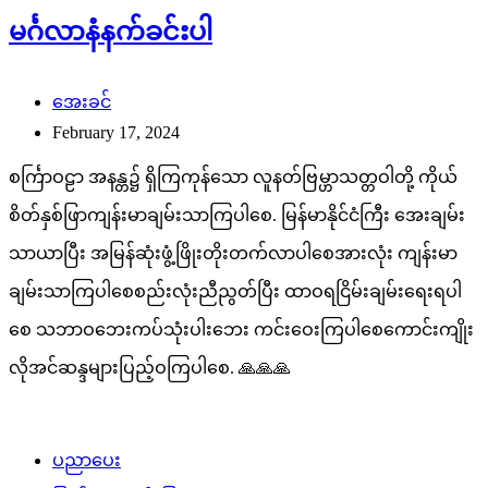
မင်္ဂလာနံနက်ခင်းပါ
အေးခင်
February 17, 2024
စင်္ကြာဝဠာ အနန္တ၌ ရှိကြကုန်သော လူနတ်ဗြမ္ဟာသတ္တဝါတို့ ကိုယ်
စိတ်နှစ်ဖြာကျန်းမာချမ်းသာကြပါစေ. မြန်မာနိုင်ငံကြီး အေးချမ်း
သာယာပြီး အမြန်ဆုံးဖွံ့ဖြိုးတိုးတက်လာပါစေအားလုံး ကျန်းမာ
ချမ်းသာကြပါစေစည်းလုံးညီညွတ်ပြီး ထာဝရငြိမ်းချမ်းရေးရပါ
စေ သဘာဝဘေးကပ်သုံးပါးဘေး ကင်းဝေးကြပါစေကောင်းကျိုး
လိုအင်ဆန္ဒများပြည့်ဝကြပါစေ. 🙏🙏🙏
ပညာပေး