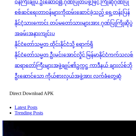
ဝန်ကြီးချုပ် ဦးဆောင်၍ ဂုဏ်ပြုတပ်ဖွဲ့ဖြင့် ကြိုဆိုဂုဏ်ပြု
စစ်ဆင်ရေးတာဝန်များကိုထမ်းဆောင်ခဲ့သည့် ရှေ့တန်းပြန်
နိုင်ငံ့သားကောင်း တပ်မတော်သားများအား ဂုဏ်ပြုကြိုဆိုပွဲ
အခမ်းအနားကျင်းပ
နိုင်ငံတော်သမ္မတ ထိုင်းနိုင်ငံသို့ ရောက်ရှိ
နိုင်ငံတော်သမ္မတ ဦးမင်းအောင်လှိုင် မြန်မာနိုင်ငံကက်သလစ်
ဆရာတော်ကြီးများအဖွဲ့ချုပ်၏ဥက္ကဋ္ဌ ကာဒီနယ် ချားလ်စ်ဘို
ဦးဆောင်သော ကိုယ်စားလှယ်အဖွဲ့အား လက်ခံတွေ့ဆုံ
Direct Download APK
Latest Posts
Trending Posts