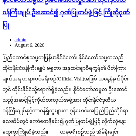
ဝန်ကြီးချုပ် ဦးဆောင်၍ ဂုဏ်ပြုတပ်ဖွဲ့ဖြင့် ကြိုဆိုဂုဏ်
ပြု
admin
August 6, 2026
ပြည်ထောင်စုသမ္မတမြန်မာနိုင်ငံတော်၊ နိုင်ငံတော်သမ္မတသည်
ထိုင်းနိုင်ငံဝန်ကြီးချုပ် မစ္စတာ အနုထင်ချာဝီရကွန်၏ ဖိတ်ကြား
ချက်အရ တရားဝင်ခရီးစဉ်(Official Visit)အဖြစ် ယနေ့နံနက်ပိုင်း
တွင် ထိုင်းနိုင်ငံသို့ရောက်ရှိခဲ့သည်။ နိုင်ငံတော်သမ္မတ ဦးဆောင်
သည့်အဆင့်မြင့်ကိုယ်စားလှယ်အဖွဲ့အား ထိုင်းနိုင်ငံဒုတိယ
ဝန်ကြီးချုပ်နှင့်တာဝန်ရှိသူများက ဒွန်မောင်းအပြည်ပြည်ဆိုင်ရာ
လေဆိပ်တွင် ကော်ဇောနီခင်း၍ ဂုဏ်ပြုတပ်ဖွဲ့ဖြင့် လှိုက်လှဲနွေး
ထွေးစွာကြိုဆိုခဲ့သည်။ ယခုခရီးစဉ်သည် အိမ်နီးချင်း