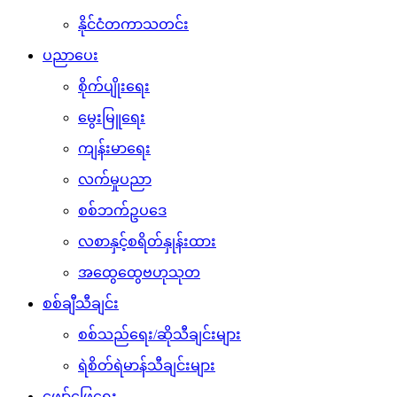
နိုင်ငံတကာသတင်း
ပညာပေး
စိုက်ပျိုးရေး
မွေးမြူရေး
ကျန်းမာရေး
လက်မှုပညာ
စစ်ဘက်ဥပဒေ
လစာနှင့်စရိတ်နှုန်းထား
အထွေထွေဗဟုသုတ
စစ်ချီသီချင်း
စစ်သည်ရေး/ဆိုသီချင်းများ
ရဲစိတ်ရဲမာန်သီချင်းများ
ဖျော်ဖြေရေး