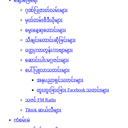
ဂုဏ်ပြုဇာတ်လမ်းများ
မှတ်တမ်းဗီဒီယိုများ
မွေးနေ့ဆုတောင်းများ
သီချင်းတောင်းဆိုခြင်းများ
ဝတ္ထု/ကာတွန်း/ကဗျာများ
ဆောင်းပါး/မဂ္ဂဇင်းများ
ပေါ်ပြူလာသတင်းများ
အနုပညာရှင်သတင်းများ
ထူးထူးခြားခြား Facebook သတင်းများ
သဇင် FM Radio
Tiktok ဆယ်လီများ
ကံစမ်းမဲ