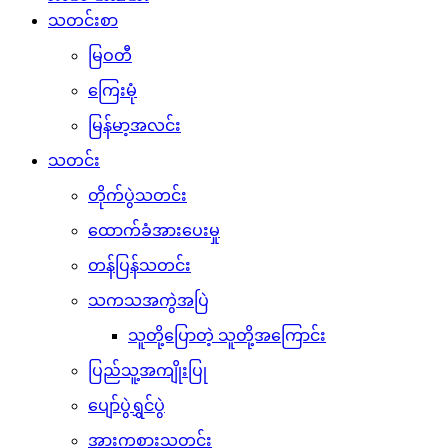
သတင်းစာ
မြဝတီ
ကြေးမုံ
မြန်မာ့အလင်း
သတင်း
တိုက်ပွဲသတင်း
ထောက်ခံအားပေးမှု
တန်ပြန်သတင်း
သကသအကွဲအပြဲ
သူတို့ပြောတဲ့ သူတို့အကြောင်း
ပြည်သူ့အကျိုးပြု
ပျော်ပွဲရွှင်ပွဲ
အားကစားသတင်း