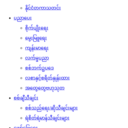
နိုင်ငံတကာသတင်း
ပညာပေး
စိုက်ပျိုးရေး
မွေးမြူရေး
ကျန်းမာရေး
လက်မှုပညာ
စစ်ဘက်ဥပဒေ
လစာနှင့်စရိတ်နှုန်းထား
အထွေထွေဗဟုသုတ
စစ်ချီသီချင်း
စစ်သည်ရေး/ဆိုသီချင်းများ
ရဲစိတ်ရဲမာန်သီချင်းများ
ဖျော်ဖြေရေး