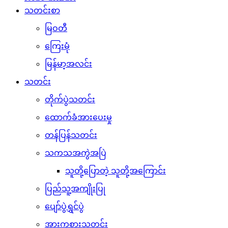
သတင်းစာ
မြဝတီ
ကြေးမုံ
မြန်မာ့အလင်း
သတင်း
တိုက်ပွဲသတင်း
ထောက်ခံအားပေးမှု
တန်ပြန်သတင်း
သကသအကွဲအပြဲ
သူတို့ပြောတဲ့ သူတို့အကြောင်း
ပြည်သူ့အကျိုးပြု
ပျော်ပွဲရွှင်ပွဲ
အားကစားသတင်း