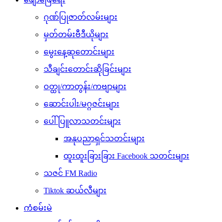
ဂုဏ်ပြုဇာတ်လမ်းများ
မှတ်တမ်းဗီဒီယိုများ
မွေးနေ့ဆုတောင်းများ
သီချင်းတောင်းဆိုခြင်းများ
ဝတ္ထု/ကာတွန်း/ကဗျာများ
ဆောင်းပါး/မဂ္ဂဇင်းများ
ပေါ်ပြူလာသတင်းများ
အနုပညာရှင်သတင်းများ
ထူးထူးခြားခြား Facebook သတင်းများ
သဇင် FM Radio
Tiktok ဆယ်လီများ
ကံစမ်းမဲ