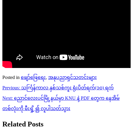
Posted in
ဖျော်ဖြေရေး
,
အနုပညာရှင်သတင်းများ
Post
Previous:
သင်္ကြန်ကာလ နှစ်သစ်ကူး ရုံးပိတ်ရက်(၁၀) ရက်
navigation
Next:
ညောင်လေးပင်မြို့နယ်မှာ KNU နဲ့ PDF တွေက နေအိမ်
တစ်လုံးကို မီးရှို့ ၍ လူပါသတ်သွား
Related Posts