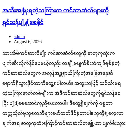
အသီးအနှံမှရတဲ့သကြားက ကင်ဆာဆဲလ်များကို
ရှင်သန်ပျံ့နှံ့စေနိုင်
admin
August 6, 2026
သားအိမ်ကင်ဆာလိုမျိုး ကင်ဆာဆဲလ်တွေကို ဓာတုကုထုံးက
ဖျက်ဆီးလိုက်နိုင်ပေမယ့်လည်း တချို့မပျက်စီးဘဲကျန်ရစ်ခဲ့တဲ့
ကင်ဆာဆဲလ်တွေက အလွန်အန္တရာယ်ကြီးတဲ့အခြေအနေဆီ
ရောက်ရှိသွားနိုင်တာကိုတွေ့ရပါတယ်။ အထူးသဖြင့် သစ်သီးမှရ
တဲ့သကြားဓာတ်တစ်မျိုးက အဲဒီကင်ဆာဆဲလ်တွေကိုရှင်သန်စေ
ပြီး ပျံ့နှံ့စေအောင်ကူညီပေးတာပါ။ ဒီတွေ့ရှိချက်ကို ဝစ္စတာ
တက္ကသိုလ်မှသုတေသီများဖော်ထုတ်နိုင်ခဲ့တာပါ။ သူတို့ရဲ့လေ့လာ
ချက်အရ ဓာတုကုထုံးကြောင့်ကင်ဆာဆဲလ်တချို့ဟာ ပျက်စီးသွား