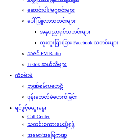
ဆောင်းပါး/မဂ္ဂဇင်းများ
ပေါ်ပြူလာသတင်းများ
အနုပညာရှင်သတင်းများ
ထူးထူးခြားခြား Facebook သတင်းများ
သဇင် FM Radio
Tiktok ဆယ်လီများ
ကံစမ်းမဲ
ဉာဏ်စမ်းပဟေဠိ
ဖုန်းဘေလ်မဲဖောက်ခြင်း
ရင်ဖွင့်ဆွေးနွေး
Call Center
သတင်းစကားပေးပို့ရန်
အမေး/အဖြေကဏ္ဍ