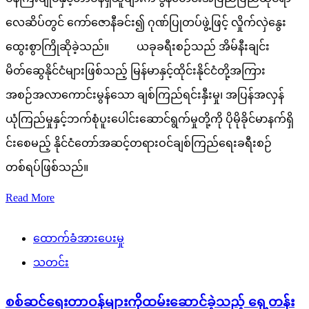
လေဆိပ်တွင် ကော်ဇောနီခင်း၍ ဂုဏ်ပြုတပ်ဖွဲ့ဖြင့် လှိုက်လှဲနွေး
ထွေးစွာကြိုဆိုခဲ့သည်။ ယခုခရီးစဉ်သည် အိမ်နီးချင်း
မိတ်ဆွေနိုင်ငံများဖြစ်သည့် မြန်မာနှင့်ထိုင်းနိုင်ငံတို့အကြား
အစဉ်အလာကောင်းမွန်သော ချစ်ကြည်ရင်းနှီးမှု၊ အပြန်အလှန်
ယုံကြည်မှုနှင့်ဘက်စုံပူးပေါင်းဆောင်ရွက်မှုတို့ကို ပိုမိုခိုင်မာနက်ရှိ
င်းစေမည့် နိုင်ငံတော်အဆင့်တရားဝင်ချစ်ကြည်ရေးခရီးစဉ်
တစ်ရပ်ဖြစ်သည်။
Read More
ထောက်ခံအားပေးမှု
သတင်း
စစ်ဆင်ရေးတာဝန်များကိုထမ်းဆောင်ခဲ့သည့် ရှေ့တန်း