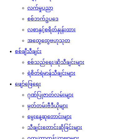
လက်မှုပညာ
စစ်ဘက်ဥပဒေ
လစာနှင့်စရိတ်နှုန်းထား
အထွေထွေဗဟုသုတ
စစ်ချီသီချင်း
စစ်သည်ရေး/ဆိုသီချင်းများ
ရဲစိတ်ရဲမာန်သီချင်းများ
ဖျော်ဖြေရေး
ဂုဏ်ပြုဇာတ်လမ်းများ
မှတ်တမ်းဗီဒီယိုများ
မွေးနေ့ဆုတောင်းများ
သီချင်းတောင်းဆိုခြင်းများ
ဝတ္ထု/ကာတွန်း/ကဗျာများ