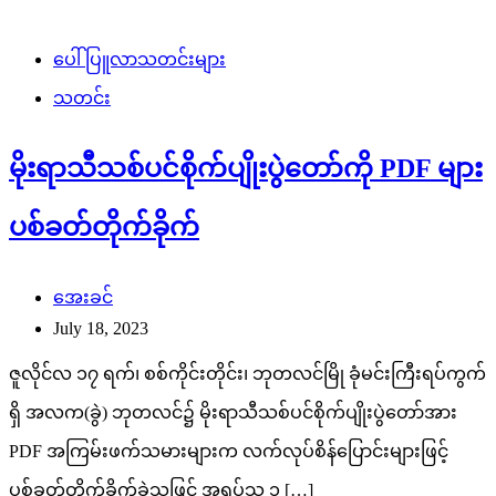
ပေါ်ပြူလာသတင်းများ
သတင်း
မိုးရာသီသစ်ပင်စိုက်ပျိုးပွဲတော်ကို PDF များ
ပစ်ခတ်တိုက်ခိုက်
အေးခင်
July 18, 2023
ဇူလိုင်လ ၁၇ ရက်၊ စစ်ကိုင်းတိုင်း၊ ဘုတလင်မြို ခုံမင်းကြီးရပ်ကွက်
ရှိ အလက(ခွဲ) ဘုတလင်၌ မိုးရာသီသစ်ပင်စိုက်ပျိုးပွဲတော်အား
PDF အကြမ်းဖက်သမားများက လက်လုပ်စိန်ပြောင်းများဖြင့်
ပစ်ခတ်တိုက်ခိုက်ခဲ့သဖြင့် အရပ်သူ ၁ […]