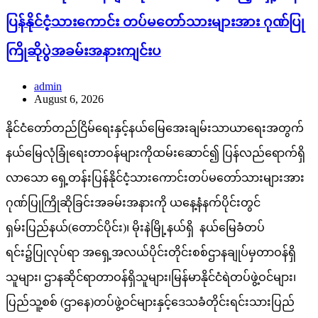
ပြန်နိုင်ငံ့သားကောင်း တပ်မတော်သားများအား ဂုဏ်ပြု
ကြိုဆိုပွဲအခမ်းအနားကျင်းပ
admin
August 6, 2026
နိုင်ငံတော်တည်ငြိမ်ရေးနှင့်နယ်မြေအေးချမ်းသာယာရေးအတွက်
နယ်မြေလုံခြုံရေးတာဝန်များကိုထမ်းဆောင်၍ ပြန်လည်ရောက်ရှိ
လာသော ရှေ့တန်းပြန်နိုင်ငံ့သားကောင်းတပ်မတော်သားများအား
ဂုဏ်ပြုကြိုဆိုခြင်းအခမ်းအနားကို ယနေ့နံနက်ပိုင်းတွင်
ရှမ်းပြည်နယ်(တောင်ပိုင်း)၊ မိုးနဲမြို့နယ်ရှိ နယ်မြေခံတပ်
ရင်း၌ပြုလုပ်ရာ အရှေ့အလယ်ပိုင်းတိုင်းစစ်ဌာနချုပ်မှတာဝန်ရှိ
သူများ၊ ဌာနဆိုင်ရာတာဝန်ရှိသူများ၊မြန်မာနိုင်ငံရဲတပ်ဖွဲ့ဝင်များ၊
ပြည်သူ့စစ် (ဌာနေ)တပ်ဖွဲ့ဝင်များနှင့်ဒေသခံတိုင်းရင်းသားပြည်