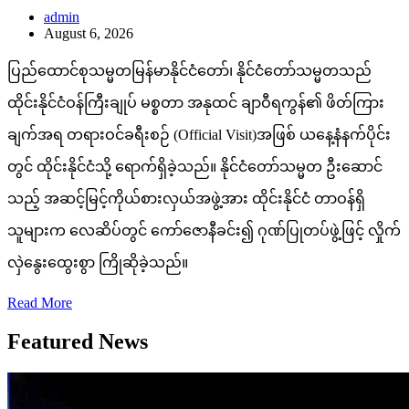
admin
August 6, 2026
ပြည်ထောင်စုသမ္မတမြန်မာနိုင်ငံတော်၊ နိုင်ငံတော်သမ္မတသည်
ထိုင်းနိုင်ငံဝန်ကြီးချုပ် မစ္စတာ အနုထင် ချာဝီရကွန်၏ ဖိတ်ကြား
ချက်အရ တရားဝင်ခရီးစဉ် (Official Visit)အဖြစ် ယနေ့နံနက်ပိုင်း
တွင် ထိုင်းနိုင်ငံသို့ ရောက်ရှိခဲ့သည်။ နိုင်ငံတော်သမ္မတ ဦးဆောင်
သည့် အဆင့်မြင့်ကိုယ်စားလှယ်အဖွဲ့အား ထိုင်းနိုင်ငံ တာဝန်ရှိ
သူများက လေဆိပ်တွင် ကော်ဇောနီခင်း၍ ဂုဏ်ပြုတပ်ဖွဲ့ဖြင့် လှိုက်
လှဲနွေးထွေးစွာ ကြိုဆိုခဲ့သည်။
Read More
Featured News