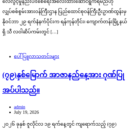
လေလွင့်မှုနည်းပါးစေရေးအလေးထားဆောင်ရွက်ရမည်ဟု
လျှပ်စစ်စွမ်းအားဝန်ကြီးဌာန ပြည်ထောင်စုဝန်ကြီးဦးဥာဏ်ထွန်းမှ
နိုဝင်ဘာ ၂၉ ရက်နံနက်ပိုင်းက ရန်ကုန်တိုင်း၊ ကျောက်တန်းမြို့နယ်
ရှိ သီ လဝါဆိပ်ကမ်းတွင် […]
ပေါ်ပြူလာသတင်းများ
(၇၉)နှစ်မြောက် အာဇာနည်နေ့အား ဂုဏ်ပြု
အပ်ပါသည်။
admin
July 19, 2026
၂၀၂၆ ခုနှစ် ဇူလိုင်လ ၁၉ ရက်နေ့တွင် ကျရောက်သည့် (၇၉)