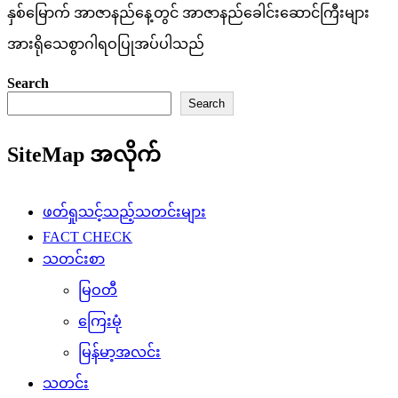
နှစ်မြောက် အာဇာနည်နေ့တွင် အာဇာနည်ခေါင်းဆောင်ကြီးများ
အားရိုသေစွာဂါရဝပြုအပ်ပါသည်
Search
Search
SiteMap အလိုက်
ဖတ်ရှုသင့်သည့်သတင်းများ
FACT CHECK
သတင်းစာ
မြဝတီ
ကြေးမုံ
မြန်မာ့အလင်း
သတင်း