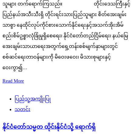
သူများ တက်ရောက်ကြသည်။ တိုင်းဒေသကြီးနှင့်
ပြည်နယ်အသီးသီးရှိ တိုင်းရင်းသားပြည်သူများ စိတ်အေးချမ်း
သာစွာ နေထိုင်လုပ်ကိုင်စားသောက်နိုင်ရေးနှင့်အသက်အိုးအိမ်
စည်းစိမ်ဥစ္စာလုံခြုံမှုရှိစေရေး၊ နိုင်ငံတော်တည်ငြိမ်ရေး၊ နယ်မြေ
အေးချမ်းသာယာရေးအတွက်ရှေ့တန်းစစ်မျက်နှာများတွင်
စစ်ဆင်ရေးတာဝန်များကို မိဝေးဖဝေး၊ မိသားစုများနှင့်
ဝေးကွာ၍…
Read More
ပြည်သူ့အကျိုးပြု
သတင်း
နိုင်ငံတော်သမ္မတ ထိုင်းနိုင်ငံသို့ ရောက်ရှိ