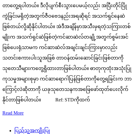
တာတွေ့ရပါတယ်။ ဒီလိုပျက်စီးသွားပေမယ့်လည်း အပြီးတိုင်ပြို
ကွဲခြင်းမရှိတဲ့အတွက်ဇီဝဗေဒနည်းအရဆိုရင် အသက်ရှင်နေဆဲ
ဖြစ်တယ်လို့ဆိုနိုင်ပါတယ်။ အဲဒီအချိန်မှာအသီးမှရတဲ့သကြားတစ်
မျိုးက အသက်ရှင်ဆဲဖြစ်တဲ့ကင်ဆာဆဲလ်တချို့အတွက်စွမ်းအင်
ဖြစ်ပေးရုံသာမက ကင်ဆာဆဲလ်အချင်းချင်းကြားမှာလည်း
သတင်းစကားပါးသူအဖြစ် တာဝန်ထမ်းဆောင်ခြင်းဖြစ်တာကို
သုတေသီများကတွေ့ရှိထားတာဖြစ်ပါတယ်။ ဓာတုကုထုံးအသုံးပြု
ကုသမှုအများစုမှာ ကင်ဆာရောဂါပြန်ဖြစ်တာကိုတွေ့ရခြင်းက ဘာ
ကြောင့်လဲဆိုတာကို ယခုသုတေသနကအဖြေဖော်ထုတ်ပေးလိုက်
နိုင်တာဖြစ်ပါတယ်။ Ref: STDကိုထက်
Read More
ပြည်သူ့အကျိုးပြု