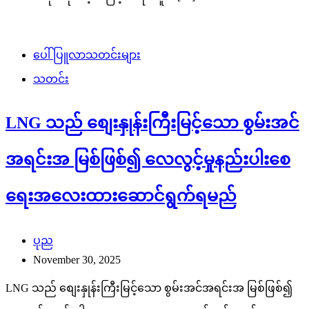
ပေါ်ပြူလာသတင်းများ
သတင်း
LNG သည် စျေးနှုန်းကြီးမြင့်သော စွမ်းအင်
အရင်းအ မြစ်ဖြစ်၍ လေလွင့်မှုနည်းပါးစေ
ရေးအလေးထားဆောင်ရွက်ရမည်
ပုည
November 30, 2025
LNG သည် စျေးနှုန်းကြီးမြင့်သော စွမ်းအင်အရင်းအ မြစ်ဖြစ်၍