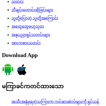
သတင်း
သီချင်းတောင်းဆိုခြင်းများ
သူတို့ပြောတဲ့ သူတို့အကြောင်း
အထွေထွေဗဟုသုတ
အနုပညာရှင်သတင်းများ
အားကစားသတင်း
Download App
မကြာခင်ကတင်ထားသော
အသီးအနှံမှရတဲ့သကြားက ကင်ဆာဆဲလ်များကို ရှင်သန်