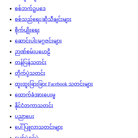
စစ်ဘက်ဥပဒေ
စစ်သည်ရေး/ဆိုသီချင်းများ
စိုက်ပျိုးရေး
ဆောင်းပါး/မဂ္ဂဇင်းများ
ဉာဏ်စမ်းပဟေဠိ
တန်ပြန်သတင်း
တိုက်ပွဲသတင်း
ထူးထူးခြားခြား Facebook သတင်းများ
ထောက်ခံအားပေးမှု
နိုင်ငံတကာသတင်း
ပညာပေး
ပေါ်ပြူလာသတင်းများ
ပျော်ပွဲရွှင်ပွဲ