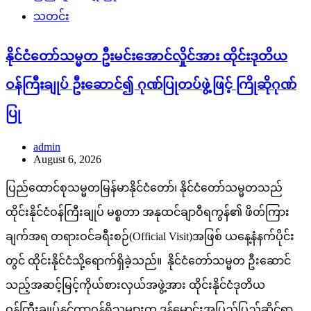
သတင်း
နိုင်ငံတော်သမ္မတ ဦးမင်းအောင်လှိုင်အား ထိုင်းဒုတိယ
ဝန်ကြီးချုပ် ဦးဆောင်၍ ဂုဏ်ပြုတပ်ဖွဲ့ဖြင့် ကြိုဆိုဂုဏ်
ပြု
admin
August 6, 2026
ပြည်ထောင်စုသမ္မတမြန်မာနိုင်ငံတော်၊ နိုင်ငံတော်သမ္မတသည်
ထိုင်းနိုင်ငံဝန်ကြီးချုပ် မစ္စတာ အနုထင်ချာဝီရကွန်၏ ဖိတ်ကြား
ချက်အရ တရားဝင်ခရီးစဉ်(Official Visit)အဖြစ် ယနေ့နံနက်ပိုင်း
တွင် ထိုင်းနိုင်ငံသို့ရောက်ရှိခဲ့သည်။ နိုင်ငံတော်သမ္မတ ဦးဆောင်
သည့်အဆင့်မြင့်ကိုယ်စားလှယ်အဖွဲ့အား ထိုင်းနိုင်ငံဒုတိယ
ဝန်ကြီးချုပ်နှင့်တာဝန်ရှိသူများက ဒွန်မောင်းအပြည်ပြည်ဆိုင်ရာ