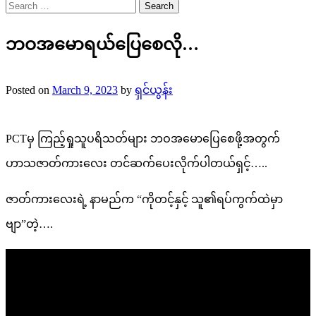
Search
for:
ဘဝအမောရယ်ပြေစေလို…
Posted on
March 9, 2023
by
ရှင်ယွန်း
PCTမှ ကြည့်ရှုသူပရိသတ်များ ဘဝအမောပြေစေဖို့အတွက်
ဟာသဇာတ်ကားလေး တင်ဆက်ပေးလိုက်ပါတယ်ရှင့်…..
ဇာတ်ကားလေးရဲ့ နာမည်က “ကိုတင့်နှင့် သူ၏ရပ်ကွက်ထဲမှာ
ဗျာ”တဲ့….