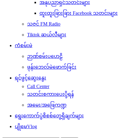
အနုပညာရှင်သတင်းများ
ထူးထူးခြားခြား Facebook သတင်းများ
သဇင် FM Radio
Tiktok ဆယ်လီများ
ကံစမ်းမဲ
ဉာဏ်စမ်းပဟေဠိ
ဖုန်းဘေလ်မဲဖောက်ခြင်း
ရင်ဖွင့်ဆွေးနွေး
Call Center
သတင်းစကားပေးပို့ရန်
အမေး/အဖြေကဏ္ဍ
ရွေးကောက်ပွဲစိစစ်တွေ့ရှိချက်များ
ပျိုမေVlog