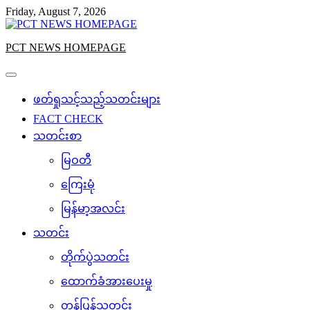
Skip
Friday, August 7, 2026
to
content
PCT NEWS HOMEPAGE
ဖတ်ရှုသင့်သည့်သတင်းများ
FACT CHECK
သတင်းစာ
မြဝတီ
ကြေးမုံ
မြန်မာ့အလင်း
သတင်း
တိုက်ပွဲသတင်း
ထောက်ခံအားပေးမှု
တန်ပြန်သတင်း