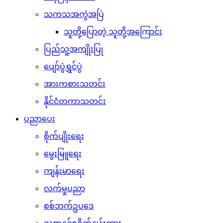
သကသအကွဲအပြဲ
သူတို့ပြောတဲ့ သူတို့အကြောင်း
ပြည်သူ့အကျိုးပြု
ပျော်ပွဲရွှင်ပွဲ
အားကစားသတင်း
နိုင်ငံတကာသတင်း
ပညာပေး
စိုက်ပျိုးရေး
မွေးမြူရေး
ကျန်းမာရေး
လက်မှုပညာ
စစ်ဘက်ဥပဒေ