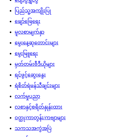
ပြည်သူ့အကျိုးပြု
ဖျော်ဖြေရေး
မူလစာမျက်နှာ
မွေးနေ့ဆုတောင်းများ
မွေးမြူရေး
မှတ်တမ်းဗီဒီယိုများ
ရင်ဖွင့်ဆွေးနွေး
ရဲစိတ်ရဲမန်သီချင်းများ
လက်မှုပညာ
လစာနှင့်စရိတ်နှုန်းထား
ဝတ္ထု/ကာတွန်း/ကဗျာများ
သကသအကွဲအပြဲ