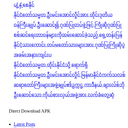
ပျံ့နှံ့စေနိုင်
နိုင်ငံတော်သမ္မတ ဦးမင်းအောင်လှိုင်အား ထိုင်းဒုတိယ
ဝန်ကြီးချုပ် ဦးဆောင်၍ ဂုဏ်ပြုတပ်ဖွဲ့ဖြင့် ကြိုဆိုဂုဏ်ပြု
စစ်ဆင်ရေးတာဝန်များကိုထမ်းဆောင်ခဲ့သည့် ရှေ့တန်းပြန်
နိုင်ငံ့သားကောင်း တပ်မတော်သားများအား ဂုဏ်ပြုကြိုဆိုပွဲ
အခမ်းအနားကျင်းပ
နိုင်ငံတော်သမ္မတ ထိုင်းနိုင်ငံသို့ ရောက်ရှိ
နိုင်ငံတော်သမ္မတ ဦးမင်းအောင်လှိုင် မြန်မာနိုင်ငံကက်သလစ်
ဆရာတော်ကြီးများအဖွဲ့ချုပ်၏ဥက္ကဋ္ဌ ကာဒီနယ် ချားလ်စ်ဘို
ဦးဆောင်သော ကိုယ်စားလှယ်အဖွဲ့အား လက်ခံတွေ့ဆုံ
Direct Download APK
Latest Posts