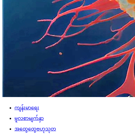
ကျန်းမာရေး
မူလစာမျက်နှာ
အထွေထွေဗဟုသုတ