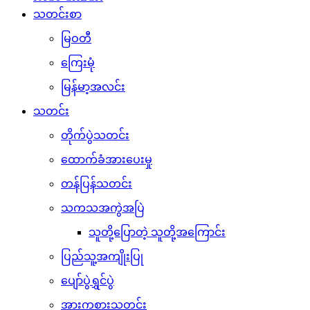
သတင်းစာ
မြဝတီ
ကြေးမုံ
မြန်မာ့အလင်း
သတင်း
တိုက်ပွဲသတင်း
ထောက်ခံအားပေးမှု
တန်ပြန်သတင်း
သကသအကွဲအပြဲ
သူတို့ပြောတဲ့ သူတို့အကြောင်း
ပြည်သူ့အကျိုးပြု
ပျော်ပွဲရွှင်ပွဲ
အားကစားသတင်း