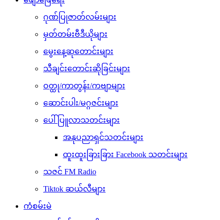
ဂုဏ်ပြုဇာတ်လမ်းများ
မှတ်တမ်းဗီဒီယိုများ
မွေးနေ့ဆုတောင်းများ
သီချင်းတောင်းဆိုခြင်းများ
ဝတ္ထု/ကာတွန်း/ကဗျာများ
ဆောင်းပါး/မဂ္ဂဇင်းများ
ပေါ်ပြူလာသတင်းများ
အနုပညာရှင်သတင်းများ
ထူးထူးခြားခြား Facebook သတင်းများ
သဇင် FM Radio
Tiktok ဆယ်လီများ
ကံစမ်းမဲ