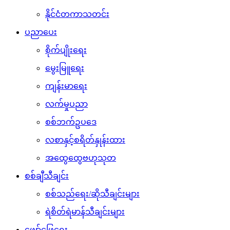
နိုင်ငံတကာသတင်း
ပညာပေး
စိုက်ပျိုးရေး
မွေးမြူရေး
ကျန်းမာရေး
လက်မှုပညာ
စစ်ဘက်ဥပဒေ
လစာနှင့်စရိတ်နှုန်းထား
အထွေထွေဗဟုသုတ
စစ်ချီသီချင်း
စစ်သည်ရေး/ဆိုသီချင်းများ
ရဲစိတ်ရဲမာန်သီချင်းများ
ဖျော်ဖြေရေး