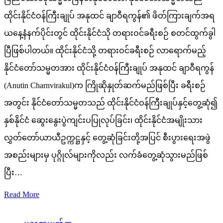
ထိုင်းနိုင်ငံဝန်ကြီးချုပ် အနုထင် ချာဝီရကွန်၏ ဖိတ်ကြားချက်အရ
ယနေ့နံနက်ပိုင်းတွင် ထိုင်းနိုင်ငံသို တရားဝင်ခရီးစဉ် စတင်ထွက်ခွါ
ပြီဖြစ်ပါတယ်။ ထိုင်းနိုင်ငံသို့ တရားဝင်ခရီးစဉ် လာရောက်မည့်
နိုင်ငံတော်သမ္မတအား ထိုင်းနိုင်ငံဝန်ကြီးချုပ် အနုထင် ချာဝီရကွန်
(Anutin Charnvirakul)က ကြိုဆိုနှုတ်ဆက်မည်ဖြစ်ပြီး ခရီးစဉ်
အတွင်း နိုင်ငံတော်သမ္မတသည် ထိုင်းနိုင်ငံဝန်ကြီးချုပ်နှင့်တွေ့ဆုံ၍
နှစ်နိုင်ငံ ဆွေးနွေးပွဲကျင်းပပြုလုပ်ခြင်း၊ ထိုင်းနိုင်ငံအမျိုးသား
လွှတ်တော်ယာယီဥက္ကဋ္ဌနှင့် တွေ့ဆုံခြင်းတို့အပြင် စီးပွားရေးအဖွဲ
အစည်းများမှ ပုဂ္ဂိုလ်များကိုလည်း လက်ခံတွေ့ဆုံသွားမည်ဖြစ်
ပြီး…
Read More