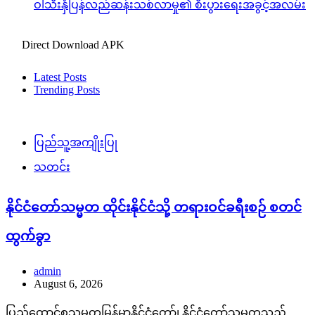
ဝါသီးနှံပြန်လည်ဆန်းသစ်လာမှု၏ စီးပွားရေးအခွင့်အလမ်း
Direct Download APK
Latest Posts
Trending Posts
ပြည်သူ့အကျိုးပြု
သတင်း
နိုင်ငံတော်သမ္မတ ထိုင်းနိုင်ငံသို့ တရားဝင်ခရီးစဉ် စတင်
ထွက်ခွာ
admin
August 6, 2026
ပြည်ထောင်စုသမ္မတမြန်မာနိုင်ငံတော်၊ နိုင်ငံတော်သမ္မတသည်