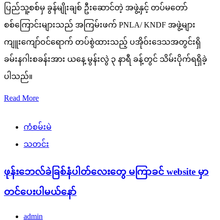
ပြည်သူ့စစ်မှ ခွန်မျိုးချစ် ဦးဆောင်တဲ့ အဖွဲ့နှင့် တပ်မတော်
စစ်ကြောင်းများသည် အကြမ်းဖက် PNLA/ KNDF အဖွဲ့များ
ကျူးကျော်ဝင်ရောက် တပ်စွဲထားသည့် ပအိုဝ်းဒေသအတွင်းရှိ
ခမ်းနဂါးစခန်းအား ယနေ့ မွန်းလွဲ ၃ နာရီ ခန့်တွင် သိမ်းပိုက်ရရှိခဲ့
ပါသည်။
Read More
ကံစမ်းမဲ
သတင်း
ဖုန်းဘေလ်ခဲခြစ်နံပါတ်လေးတွေ မကြာခင် website မှာ
တင်ပေးပါမယ်နော်
admin