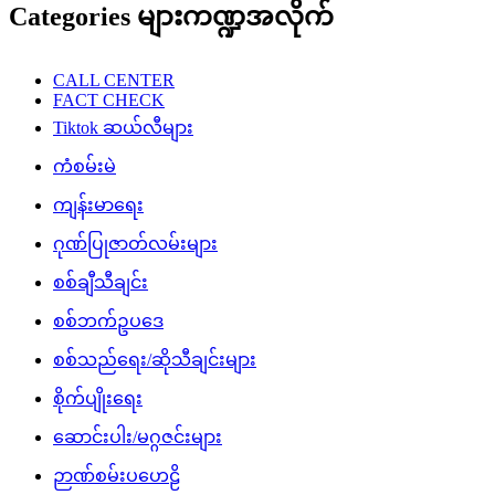
Categories များကဏ္ဍအလိုက်
CALL CENTER
FACT CHECK
Tiktok ဆယ်လီများ
ကံစမ်းမဲ
ကျန်းမာရေး
ဂုဏ်ပြုဇာတ်လမ်းများ
စစ်ချီသီချင်း
စစ်ဘက်ဥပဒေ
စစ်သည်ရေး/ဆိုသီချင်းများ
စိုက်ပျိုးရေး
ဆောင်းပါး/မဂ္ဂဇင်းများ
ဉာဏ်စမ်းပဟေဠိ