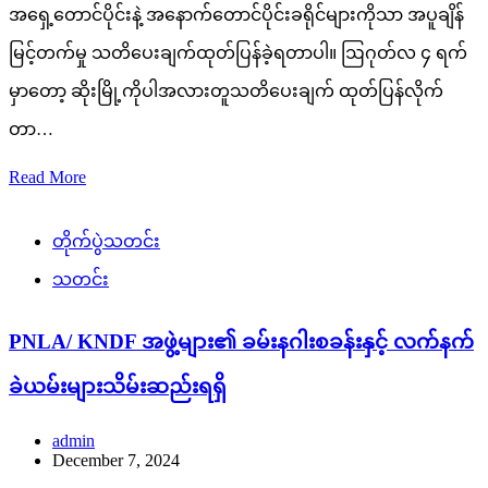
အရှေ့တောင်ပိုင်းနဲ့ အနောက်တောင်ပိုင်းခရိုင်များကိုသာ အပူချိန်
မြင့်တက်မှု သတိပေးချက်ထုတ်ပြန်ခဲ့ရတာပါ။ ဩဂုတ်လ ၄ ရက်
မှာတော့ ဆိုးမြို့ကိုပါအလားတူသတိပေးချက် ထုတ်ပြန်လိုက်
တာ…
Read More
တိုက်ပွဲသတင်း
သတင်း
PNLA/ KNDF အဖွဲ့များ၏ ခမ်းနဂါးစခန်းနှင့် လက်နက်
ခဲယမ်းများသိမ်းဆည်းရရှိ
admin
December 7, 2024