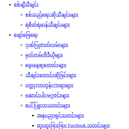
စစ်ချီသီချင်း
စစ်သည်ရေး/ဆိုသီချင်းများ
ရဲစိတ်ရဲမာန်သီချင်းများ
ဖျော်ဖြေရေး
ဂုဏ်ပြုဇာတ်လမ်းများ
မှတ်တမ်းဗီဒီယိုများ
မွေးနေ့ဆုတောင်းများ
သီချင်းတောင်းဆိုခြင်းများ
ဝတ္ထု/ကာတွန်း/ကဗျာများ
ဆောင်းပါး/မဂ္ဂဇင်းများ
ပေါ်ပြူလာသတင်းများ
အနုပညာရှင်သတင်းများ
ထူးထူးခြားခြား Facebook သတင်းများ