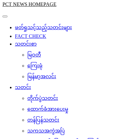
PCT NEWS HOMEPAGE
ဖတ်ရှုသင့်သည့်သတင်းများ
FACT CHECK
သတင်းစာ
မြဝတီ
ကြေးမုံ
မြန်မာ့အလင်း
သတင်း
တိုက်ပွဲသတင်း
ထောက်ခံအားပေးမှု
တန်ပြန်သတင်း
သကသအကွဲအပြဲ