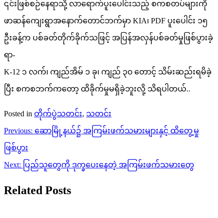
၎င်းဖြစ်စဉ်နေရာသို့ လာရောက်ပူးပေါင်းသည့် စကစတပ်များကို
ဖာဆန်ကျေးရွာအနောက်တောင်ဘက်မှာ KIA၊ PDF ပူးပေါင်း ၁၅
ဦးခန့်က ပစ်ခတ်တိုက်ခိုက်သဖြင့် အပြန်အလှန်ပစ်ခတ်မှုဖြစ်ပွားခဲ့
ရာ-
K-12 ၁ လက်၊ ကျည်အိမ် ၁ ခု၊ ကျည် ၃၀ တောင့် သိမ်းဆည်းရမိခဲ့
ပြီး စကစဘက်ကတော့ ထိခိုက်မှုမရှိခဲ့ဘူးလို့ သိရပါတယ်..
Posted in
တိုက်ပွဲသတင်း
,
သတင်း
Post
Previous:
ဆောမြို့နယ်၌ အကြမ်း‌ဖက်သမားများနှင့် ထိတွေ့မှု
navigation
ဖြစ်ပွား
Next:
ပြည်သူတွေကို ဒုက္ခပေး‌နေတဲ့ အကြမ်းဖက်သမားတွေ
Related Posts