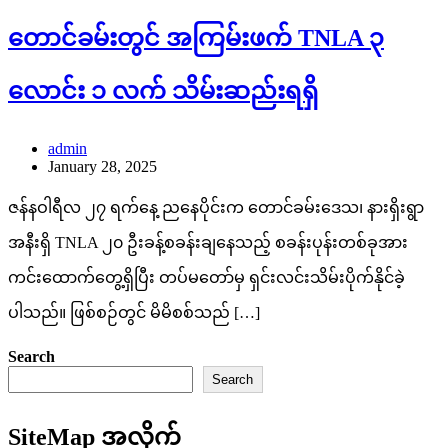
တောင်ခမ်းတွင် အကြမ်းဖက် TNLA ၃
လောင်း ၁ လက် သိမ်းဆည်းရရှိ
admin
January 28, 2025
ဇန်နဝါရီလ ၂၇ ရက်နေ့ ညနေပိုင်းက တောင်ခမ်းဒေသ၊ နားရှိးရွာ
အနီးရှိ TNLA ၂၀ ဦးခန့်စခန်းချနေသည့် စခန်းပုန်းတစ်ခုအား
ကင်းထောက်တွေ့ရှိပြီး တပ်မတော်မှ ရှင်းလင်းသိမ်းပိုက်နိုင်ခဲ့
ပါသည်။ ဖြစ်စဉ်တွင် မိမိစစ်သည် […]
Search
Search
SiteMap အလိုက်