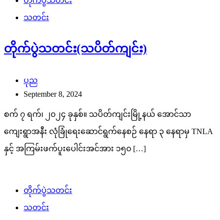
တိုက်ပွဲသတင်း
သတင်း
တိုက်ပွဲသတင်း(သပိတ်ကျင်း)
ပုည
September 8, 2024
စက် ၇ ရက်၊ ၂၀၂၄ ခုနှစ်။ သပိတ်ကျင်းမြို့နယ် အောင်သာ
ကျေးရွာအနီး လုံခြုံရေးဆောင်ရွက်နေစဉ် နေရာ ၃ နေရာမှ TNLA
နှင့် အကြမ်းဖက်ပူးပေါင်းအင်အား ၁၅၀ […]
တိုက်ပွဲသတင်း
သတင်း