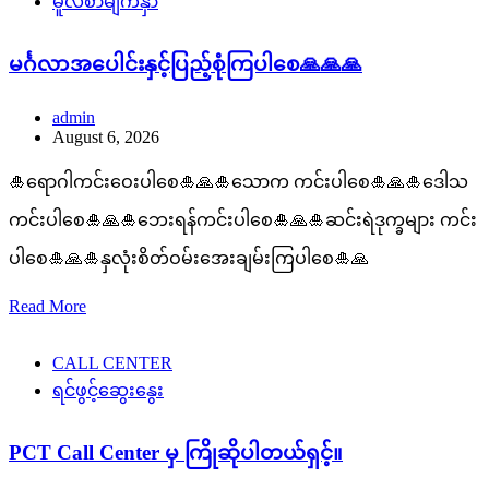
မူလစာမျက်နှာ
မင်္ဂလာအပေါင်းနှင့်ပြည့်စုံကြပါစေ🙏🙏🙏
admin
August 6, 2026
🎍ရောဂါကင်းဝေးပါစေ🎍🙏🎍သောက ကင်းပါစေ🎍🙏🎍ဒေါသ
ကင်းပါစေ🎍🙏🎍ဘေးရန်ကင်းပါစေ🎍🙏🎍ဆင်းရဲဒုက္ခများ ကင်း
ပါစေ🎍🙏🎍နှလုံးစိတ်ဝမ်းအေးချမ်းကြပါစေ🎍🙏
Read More
CALL CENTER
ရင်ဖွင့်ဆွေးနွေး
PCT Call Center မှ ကြိုဆိုပါတယ်ရှင့်။