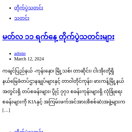
တိုက်ပွဲသတင်း
သတင်း
မတ်လ ၁၁ ရက်နေ့ တိုက်ပွဲသတင်းများ
admin
March 12, 2024
ကချင်ပြည်နယ် -ကုန်းနှော၊ မြို့သစ်၊ တာဆိုင်း၊ ငါးအိုးတို့ရှိ
နယ်မြေခံတပ်ဌာနချုပ်များနှင့် တာဝါတိုင်ကုန်း၊ ဖားကန့်မြို့နယ်
အတွင်းရှိ တပ်စခန်းများ၊ ပွိုင့် ၇၇၁ စခန်းကုန်းများရှိ လုံခြုံရေး
စခန်းများကို KIAနှင့် အကြမ်းဖက်အင်အား(စိစစ်ဆဲ)အဖွဲ့များက
[…]