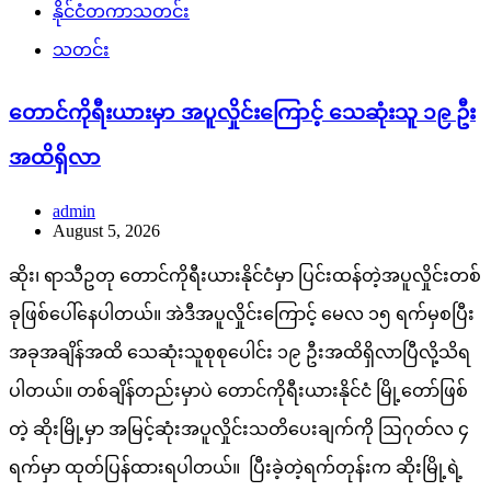
နိုင်ငံတကာသတင်း
သတင်း
တောင်ကိုရီးယားမှာ အပူလှိုင်းကြောင့် သေဆုံးသူ ၁၉ ဦး
အထိရှိလာ
admin
August 5, 2026
ဆိုး၊ ရာသီဥတု တောင်ကိုရီးယားနိုင်ငံမှာ ပြင်းထန်တဲ့အပူလှိုင်းတစ်
ခုဖြစ်ပေါ်နေပါတယ်။ အဲဒီအပူလှိုင်းကြောင့် မေလ ၁၅ ရက်မှစပြီး
အခုအချိန်အထိ သေဆုံးသူစုစုပေါင်း ၁၉ ဦးအထိရှိလာပြီလို့သိရ
ပါတယ်။ တစ်ချိန်တည်းမှာပဲ တောင်ကိုရီးယားနိုင်ငံ မြို့တော်ဖြစ်
တဲ့ ဆိုးမြို့မှာ အမြင့်ဆုံးအပူလှိုင်းသတိပေးချက်ကို ဩဂုတ်လ ၄
ရက်မှာ ထုတ်ပြန်ထားရပါတယ်။ ပြီးခဲ့တဲ့ရက်တုန်းက ဆိုးမြို့ရဲ့