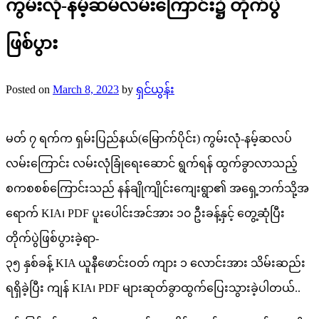
ကွမ်းလုံ-နမ့်ဆမ်လမ်းကြောင်း၌ တိုက်ပွဲ
ဖြစ်ပွား
Posted on
March 8, 2023
by
ရှင်ယွန်း
မတ် ၇ ရက်က ရှမ်းပြည်နယ်(မြောက်ပိုင်း) ကွမ်းလုံ-နမ့်ဆလပ်
လမ်းကြောင်း လမ်းလုံခြုံရေးဆောင် ရွက်ရန် ထွက်ခွာလာသည့်
စကစစစ်ကြောင်းသည် နန်ချိုကျိုင်းကျေးရွာ၏ အရှေ့ဘက်သို့အ
ရောက် KIA၊ PDF ပူးပေါင်းအင်အား ၁၀ ဦးခန့်နှင့် တွေ့ဆုံပြီး
တိုက်ပွဲဖြစ်ပွားခဲ့ရာ-
၃၅ နှစ်ခန့် KIA ယူနီဖောင်းဝတ် ကျား ၁ လောင်းအား သိမ်းဆည်း
ရရှိခဲ့ပြီး ကျန် KIA၊ PDF များဆုတ်ခွာထွက်ပြေးသွားခဲ့ပါတယ်..