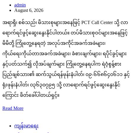
admin
August 6, 2026
အရာရှိ၊ စစ်သည်၊ မိသားစုများအနေဖြင့် PCT Call Center သို့ လာ
ရောက်ရင်ဖွင့်ဆွေးနွေးနိုင်ပါတယ်။ တပ်မိသားစုဝင်များအနေဖြင့်
မိမိတို့ ကြုံတွေ့နေရတဲ့ အလုပ်အကိုင်အခက်အခဲများ၊
ကိုယ်ရေးကိုယ်တာအခက်အခဲများ၊ ခံစားချက်များ၊ ရပိုင်ခွင့်များ
နှင့်ပတ်သက်၍ လိုအပ်ချက်များ ကြုံတွေ့နေရပါက ရဲဝံ့စွန့်စား
ပြည်ချစ်သား၏ ဆက်သွယ်ရန်ဖုန်းနံပါတ်၊ ၀၉-၆၆၈၆၄၀၆၁၁ နှင့်
ရုံးဖုန်းနံပါတ်၊ ၀၃၆၃၀၇၉၅ သို့ လာရောက်ရင်ဖွင့်ဆွေးနွေးနိုင်
ကြောင်း ဖိတ်ခေါ်ပါတယ်ရှင့်။
Read More
ကျန်းမာရေး