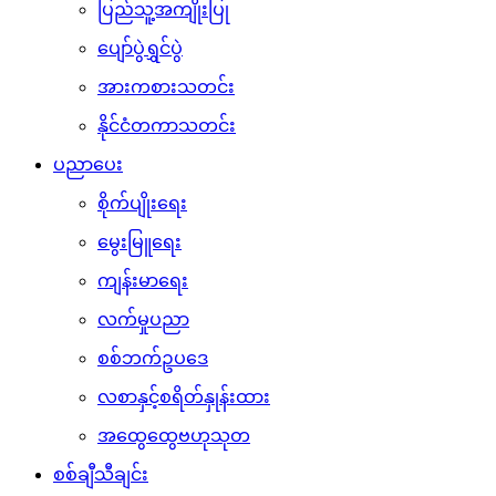
ပြည်သူ့အကျိုးပြု
ပျော်ပွဲရွှင်ပွဲ
အားကစားသတင်း
နိုင်ငံတကာသတင်း
ပညာပေး
စိုက်ပျိုးရေး
မွေးမြူရေး
ကျန်းမာရေး
လက်မှုပညာ
စစ်ဘက်ဥပဒေ
လစာနှင့်စရိတ်နှုန်းထား
အထွေထွေဗဟုသုတ
စစ်ချီသီချင်း