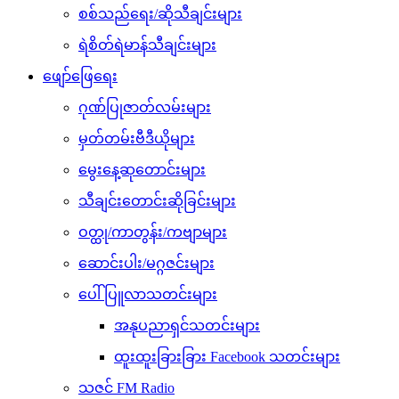
စစ်သည်ရေး/ဆိုသီချင်းများ
ရဲစိတ်ရဲမာန်သီချင်းများ
ဖျော်ဖြေရေး
ဂုဏ်ပြုဇာတ်လမ်းများ
မှတ်တမ်းဗီဒီယိုများ
မွေးနေ့ဆုတောင်းများ
သီချင်းတောင်းဆိုခြင်းများ
ဝတ္ထု/ကာတွန်း/ကဗျာများ
ဆောင်းပါး/မဂ္ဂဇင်းများ
ပေါ်ပြူလာသတင်းများ
အနုပညာရှင်သတင်းများ
ထူးထူးခြားခြား Facebook သတင်းများ
သဇင် FM Radio