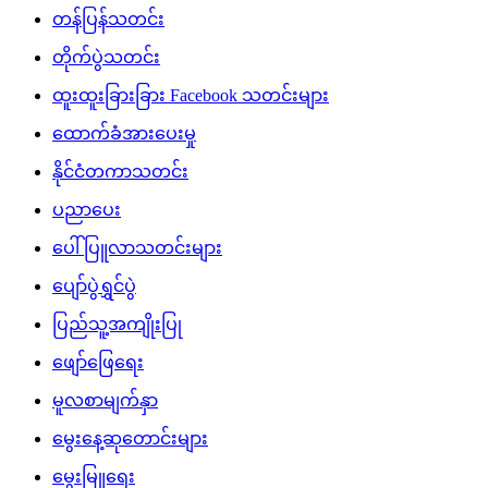
တန်ပြန်သတင်း
တိုက်ပွဲသတင်း
ထူးထူးခြားခြား Facebook သတင်းများ
ထောက်ခံအားပေးမှု
နိုင်ငံတကာသတင်း
ပညာပေး
ပေါ်ပြူလာသတင်းများ
ပျော်ပွဲရွှင်ပွဲ
ပြည်သူ့အကျိုးပြု
ဖျော်ဖြေရေး
မူလစာမျက်နှာ
မွေးနေ့ဆုတောင်းများ
မွေးမြူရေး