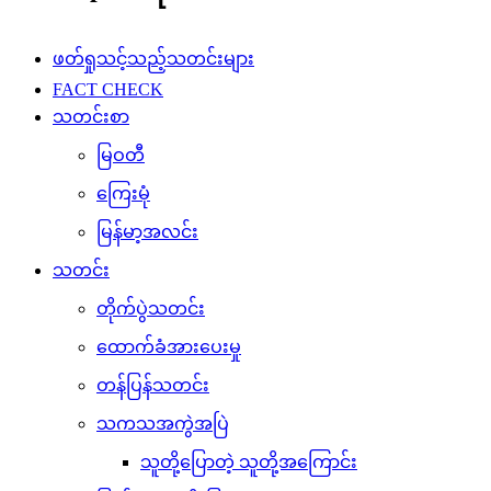
ဖတ်ရှုသင့်သည့်သတင်းများ
FACT CHECK
သတင်းစာ
မြဝတီ
ကြေးမုံ
မြန်မာ့အလင်း
သတင်း
တိုက်ပွဲသတင်း
ထောက်ခံအားပေးမှု
တန်ပြန်သတင်း
သကသအကွဲအပြဲ
သူတို့ပြောတဲ့ သူတို့အကြောင်း