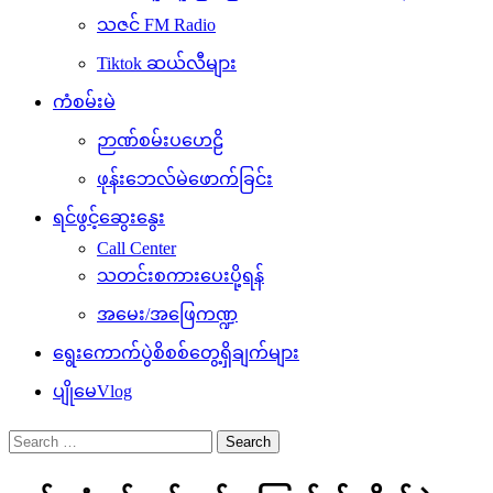
သဇင် FM Radio
Tiktok ဆယ်လီများ
ကံစမ်းမဲ
ဉာဏ်စမ်းပဟေဠိ
ဖုန်းဘေလ်မဲဖောက်ခြင်း
ရင်ဖွင့်ဆွေးနွေး
Call Center
သတင်းစကားပေးပို့ရန်
အမေး/အဖြေကဏ္ဍ
ရွေးကောက်ပွဲစိစစ်တွေ့ရှိချက်များ
ပျိုမေVlog
Search
for: