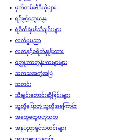
မှတ်တမ်းဗီဒီယိုများ
ရင်ဖွင့်ဆွေးနွေး
ရဲစိတ်ရဲမန်သီချင်းများ
လက်မှုပညာ
လစာနှင့်စရိတ်နှုန်းထား
ဝတ္ထု/ကာတွန်း/ကဗျာများ
သကသအကွဲအပြဲ
သတင်း
သီချင်းတောင်းဆိုခြင်းများ
သူတို့ပြောတဲ့ သူတို့အကြောင်း
အထွေထွေဗဟုသုတ
အနုပညာရှင်သတင်းများ
အားကစားသတင်း