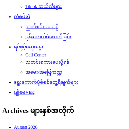
Tiktok ဆယ်လီများ
ကံစမ်းမဲ
ဉာဏ်စမ်းပဟေဠိ
ဖုန်းဘေလ်မဲဖောက်ခြင်း
ရင်ဖွင့်ဆွေးနွေး
Call Center
သတင်းစကားပေးပို့ရန်
အမေး/အဖြေကဏ္ဍ
ရွေးကောက်ပွဲစိစစ်တွေ့ရှိချက်များ
ပျိုမေVlog
Archives များနှစ်အလိုက်
August 2026