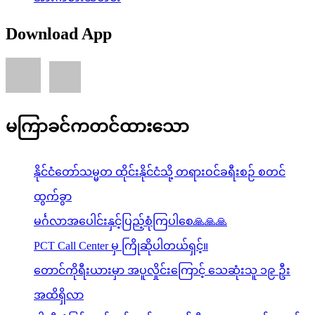
Download App
မကြာခင်ကတင်ထားသော
နိုင်ငံတော်သမ္မတ ထိုင်းနိုင်ငံသို့ တရားဝင်ခရီးစဉ် စတင်
ထွက်ခွာ
မင်္ဂလာအပေါင်းနှင့်ပြည့်စုံကြပါစေ🙏🙏🙏
PCT Call Center မှ ကြိုဆိုပါတယ်ရှင့်။
တောင်ကိုရီးယားမှာ အပူလှိုင်းကြောင့် သေဆုံးသူ ၁၉ ဦး
အထိရှိလာ