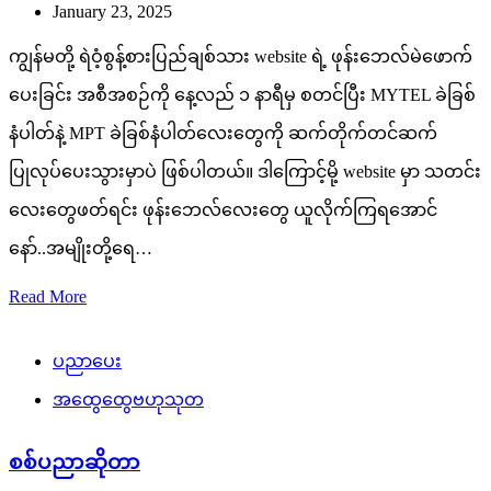
January 23, 2025
ကျွန်မတို့ ရဲဝံ့စွန့်စားပြည်ချစ်သား website ရဲ့ ဖုန်းဘေလ်မဲဖောက်
ပေးခြင်း အစီအစဉ်ကို နေ့လည် ၁ နာရီမှ စတင်ပြီး MYTEL ခဲခြစ်
နံပါတ်နဲ့ MPT ခဲခြစ်နံပါတ်လေးတွေကို ဆက်တိုက်တင်ဆက်
ပြုလုပ်ပေးသွားမှာပဲ ဖြစ်ပါတယ်။ ဒါကြောင့်မို့ website မှာ သတင်း
လေးတွေဖတ်ရင်း ဖုန်းဘေလ်လေးတွေ ယူလိုက်ကြရအောင်
နော်..အမျိုးတို့ရေ…
Read More
ပညာပေး
အထွေထွေဗဟုသုတ
စစ်ပညာဆိုတာ