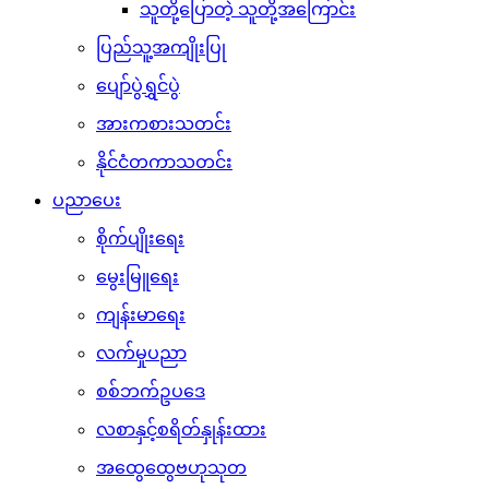
သူတို့ပြောတဲ့ သူတို့အကြောင်း
ပြည်သူ့အကျိုးပြု
ပျော်ပွဲရွှင်ပွဲ
အားကစားသတင်း
နိုင်ငံတကာသတင်း
ပညာပေး
စိုက်ပျိုးရေး
မွေးမြူရေး
ကျန်းမာရေး
လက်မှုပညာ
စစ်ဘက်ဥပဒေ
လစာနှင့်စရိတ်နှုန်းထား
အထွေထွေဗဟုသုတ