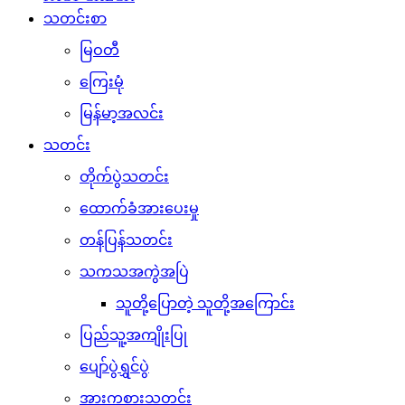
သတင်းစာ
မြဝတီ
ကြေးမုံ
မြန်မာ့အလင်း
သတင်း
တိုက်ပွဲသတင်း
ထောက်ခံအားပေးမှု
တန်ပြန်သတင်း
သကသအကွဲအပြဲ
သူတို့ပြောတဲ့ သူတို့အကြောင်း
ပြည်သူ့အကျိုးပြု
ပျော်ပွဲရွှင်ပွဲ
အားကစားသတင်း