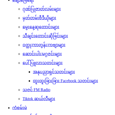
ဂုဏ်ပြုဇာတ်လမ်းများ
မှတ်တမ်းဗီဒီယိုများ
မွေးနေ့ဆုတောင်းများ
သီချင်းတောင်းဆိုခြင်းများ
ဝတ္ထု/ကာတွန်း/ကဗျာများ
ဆောင်းပါး/မဂ္ဂဇင်းများ
ပေါ်ပြူလာသတင်းများ
အနုပညာရှင်သတင်းများ
ထူးထူးခြားခြား Facebook သတင်းများ
သဇင် FM Radio
Tiktok ဆယ်လီများ
ကံစမ်းမဲ