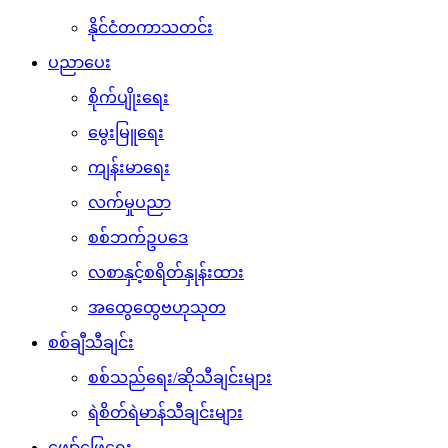
နိုင်ငံတကာသတင်း
ပညာပေး
စိုက်ပျိုးရေး
မွေးမြူရေး
ကျန်းမာရေး
လက်မှုပညာ
စစ်ဘက်ဥပဒေ
လစာနှင့်စရိတ်နှုန်းထား
အထွေထွေဗဟုသုတ
စစ်ချီသီချင်း
စစ်သည်ရေး/ဆိုသီချင်းများ
ရဲစိတ်ရဲမာန်သီချင်းများ
ဖျော်ဖြေရေး