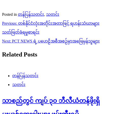
Posted in
တန်ပြန်သတင်း
,
သတင်း
Post
Previous:
တစ်နိုင်ငံလုံးအတိုင်းအတာဖြင့် ရဟန်းသံဃာများ
navigation
သတ်ဖြတ်ခံရမှုစာရင်း
Next:
PCT NEWS ရဲ့ ပဟေဠိအစီအစဉ်မှာအဖြေမှန်သူများ
Related Posts
တန်ပြန်သတင်း
သတင်း
သာစည်တွင် ကျပ် ၃၀ ဘီလီယံတန်ဖိုးရှိ