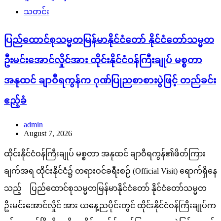
သတင်း
ပြည်ထောင်စုသမ္မတမြန်မာနိုင်ငံတော် နိုင်ငံတော်သမ္မတ
ဦးမင်းအောင်လှိုင်အား ထိုင်းနိုင်ငံဝန်ကြီးချုပ် မစ္စတာ
အနုထင် ချာဝီရကွန်က ဂုဏ်ပြုညစာစားပွဲဖြင့် တည်ခင်း
ဧည့်ခံ
admin
August 7, 2026
ထိုင်းနိုင်ငံဝန်ကြီးချုပ် မစ္စတာ အနုထင် ချာဝီရကွန်၏ဖိတ်ကြား
ချက်အရ ထိုင်းနိုင်ငံ၌ တရားဝင်ခရီးစဉ် (Official Visit) ရောက်ရှိနေ
သည့် ပြည်ထောင်စုသမ္မတမြန်မာနိုင်ငံတော် နိုင်ငံတော်သမ္မတ
ဦးမင်းအောင်လှိုင် အား ယနေ့ညပိုင်းတွင် ထိုင်းနိုင်ငံဝန်ကြီးချုပ်က