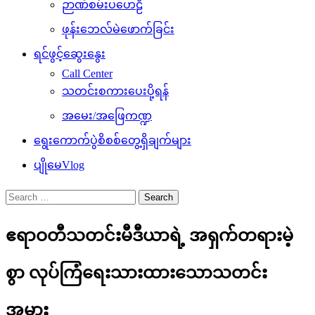
ဉာဏ်စမ်းပဟေဠိ
ဖုန်းဘေလ်မဲဖောက်ခြင်း
ရင်ဖွင့်ဆွေးနွေး
Call Center
သတင်းစကားပေးပို့ရန်
အမေး/အဖြေကဏ္ဍ
ရွေးကောက်ပွဲစိစစ်တွေ့ရှိချက်များ
ပျိုမေVlog
Search
for:
ဧရာဝတီသတင်းမီဒီယာရဲ့ အရှက်တရားမဲ့
စွာ လုပ်ကြံရေးသားထားသောသတင်း
အမှား