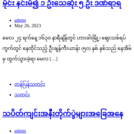
မိုင်း နင်းမိ၍ ၁ ဦးသေဆုံး ၅ ဦး ဒဏ်ရာရ
admin
May 26, 2023
မေလ ၂၄ ရက်နေ့ ၁၆၃၀ နာရီချိန်တွင် ဟားခါးမြို့၊ ဈေးသစ်ရပ်
ကွက်တွင် နေထိုင်သည့် ဦးချန်ကီးယာန်း (၅၀) နှစ် နှစ်သည် နေအိမ်
မှ ထွက်သွားခဲ့ရာ မေလ […]
တန်ပြန်သတင်း
သတင်း
သပိတ်ကျင်းအနီးတိုက်ပွဲများအခြေအနေ
admin