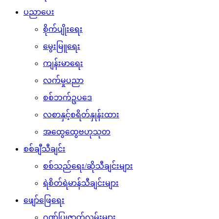
ပညာပေး
စိုက်ပျိုးရေး
မွေးမြူရေး
ကျန်းမာရေး
လက်မှုပညာ
စစ်ဘက်ဥပဒေ
လစာနှင့်စရိတ်နှုန်းထား
အထွေထွေဗဟုသုတ
စစ်ချီသီချင်း
စစ်သည်ရေး/ဆိုသီချင်းများ
ရဲစိတ်ရဲမာန်သီချင်းများ
ဖျော်ဖြေရေး
ဂုဏ်ပြုဇာတ်လမ်းများ