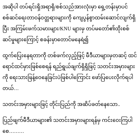
အဆိုပါ တပ်ရင်းရှိအရာရှိ/စစ်သည်အားလုံးမှာ ရှေ့တန်းမှာပင်
စစ်ဆင်ရေးတာဝန်ဝတ္တရားများကို ကျေပွန်စွာထမ်းဆောင်လျက်ရှိ
ပြီး အကြမ်းဖက်သမားများ/KNU များမှ တပ်မတော်၏ထိုးစစ်
ဆင်မှုများကြောင့် စခန်းမှာတောင်မနေရဲ၍
ထွက်ပြေးနေရတာကို တစ်ဖက်လှည့်ဖြင့် မီဒီယာများမှတဆင့် ထင်
ရောင်ထင်မှားဖြစ်စေရန် ရည်ရွယ်ချက်ရှိရှိဖြင့် သတင်းအမှားများ
ကို ရေးသားဖြန့်ဝေနေခြင်းပဲဖြစ်ပါကြောင်း ဖော်ပြပေးလိုက်ရပါ
တယ်…
သတင်းအမှားများဖြင့် တိုင်းပြည်ကို အဆိပ်ခတ်နေသော..
ပြည်ဖျက်မီဒီယာများ၏ သတင်းအမှားများရန်မှ ကင်းဝေးကြပါ
စေ………