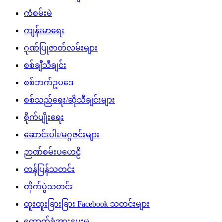
ကံစမ်းမဲ
ကျန်းမာရေး
ဂုဏ်ပြုဇာတ်လမ်းများ
စစ်ချီသီချင်း
စစ်ဘက်ဥပဒေ
စစ်သည်ရေး/ဆိုသီချင်းများ
စိုက်ပျိုးရေး
ဆောင်းပါး/မဂ္ဂဇင်းများ
ဉာဏ်စမ်းပဟေဠိ
တန်ပြန်သတင်း
တိုက်ပွဲသတင်း
ထူးထူးခြားခြား Facebook သတင်းများ
ထောက်ခံအားပေးမှု