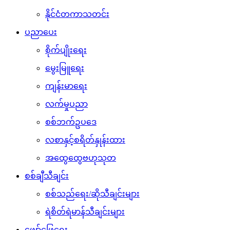
နိုင်ငံတကာသတင်း
ပညာပေး
စိုက်ပျိုးရေး
မွေးမြူရေး
ကျန်းမာရေး
လက်မှုပညာ
စစ်ဘက်ဥပဒေ
လစာနှင့်စရိတ်နှုန်းထား
အထွေထွေဗဟုသုတ
စစ်ချီသီချင်း
စစ်သည်ရေး/ဆိုသီချင်းများ
ရဲစိတ်ရဲမာန်သီချင်းများ
ဖျော်ဖြေရေး