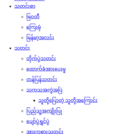
သတင်းစာ
မြဝတီ
ကြေးမုံ
မြန်မာ့အလင်း
သတင်း
တိုက်ပွဲသတင်း
ထောက်ခံအားပေးမှု
တန်ပြန်သတင်း
သကသအကွဲအပြဲ
သူတို့ပြောတဲ့ သူတို့အကြောင်း
ပြည်သူ့အကျိုးပြု
ပျော်ပွဲရွှင်ပွဲ
အားကစားသတင်း