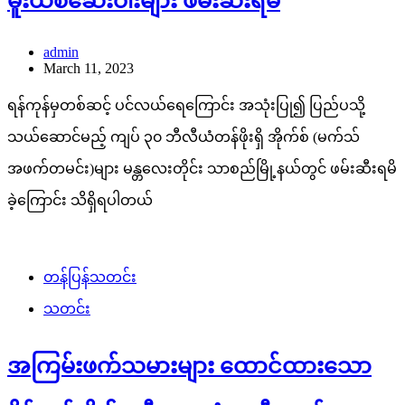
မူးယစ်ဆေးဝါးများ ဖမ်းဆီးရမိ
admin
March 11, 2023
ရန်ကုန်မှတစ်ဆင့် ပင်လယ်ရေကြောင်း အသုံးပြု၍ ပြည်ပသို့
သယ်ဆောင်မည့် ကျပ် ၃၀ ဘီလီယံတန်ဖိုးရှိ အိုက်စ် (မက်သ်
အဖက်တမင်း)များ မန္တလေးတိုင်း သာစည်မြို့နယ်တွင် ဖမ်းဆီးရမိ
ခဲ့ကြောင်း သိရှိရပါတယ်
တန်ပြန်သတင်း
သတင်း
အကြမ်းဖက်သမားများ ‌ထောင်ထားသော