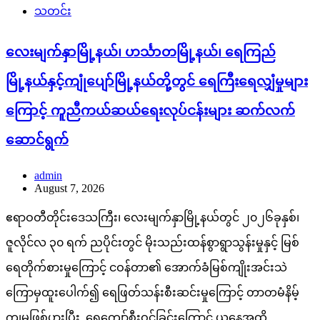
သတင်း
လေးမျက်နှာမြို့နယ်၊ ဟင်္သာတမြို့နယ်၊ ရေကြည်
မြို့နယ်နှင့်ကျုံပျော်မြို့နယ်တို့တွင် ရေကြီးရေလျှံမှုများ
ကြောင့် ကူညီကယ်ဆယ်ရေးလုပ်ငန်းများ ဆက်လက်
ဆောင်ရွက်
admin
August 7, 2026
ဧရာဝတီတိုင်းဒေသကြီး၊ လေးမျက်နှာမြို့နယ်တွင် ၂၀၂၆ခုနှစ်၊
ဇူလိုင်လ ၃၀ ရက် ညပိုင်းတွင် မိုးသည်းထန်စွာရွာသွန်းမှုနှင့် မြစ်
ရေတိုက်စားမှုကြောင့် ငဝန်တာ၏ အောက်ခံမြစ်ကျိုးအင်းသဲ
ကြောမှထူးပေါက်၍ ရေဖြတ်သန်းစီးဆင်းမှုကြောင့် တာတမံနိမ့်
ကျမှုဖြစ်ပွားပြီး ရေကျော်စီးဝင်ခြင်းကြောင့် ယနေ့အထိ