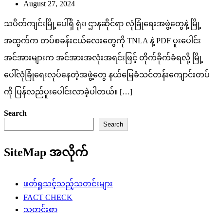
August 27, 2024
သပိတ်ကျင်းမြို့ပေါ်ရှိ ရုံး၊ ဌာနဆိုင်ရာ လုံခြုံရေးအဖွဲ့တွေနဲ့ မြို့
အထွက်က တပ်စခန်းငယ်လေးတွေကို TNLA နဲ့ PDF ပူးပေါင်း
အင်အားများက အင်အားအလုံးအရင်းဖြင့် တိုက်ခိုက်ခံရလို့ မြို့
ပေါ်လုံခြုံရေးလုပ်နေတဲ့အဖွဲ့တွေ နယ်မြေခံသင်တန်းကျောင်းတပ်
ကို ပြန်လည်ပူးပေါင်းလာခဲ့ပါတယ်။ […]
Search
Search
SiteMap အလိုက်
ဖတ်ရှုသင့်သည့်သတင်းများ
FACT CHECK
သတင်းစာ