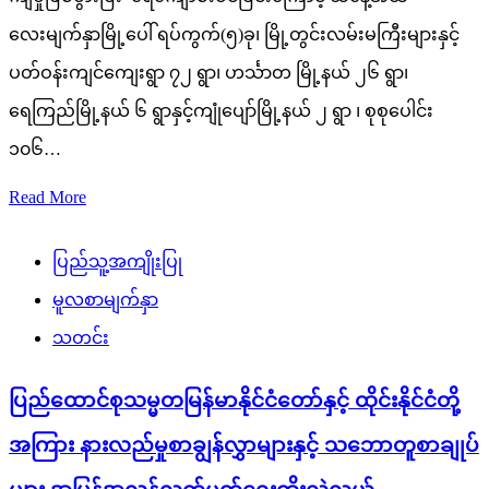
လေးမျက်နှာမြို့ပေါ် ရပ်ကွက်(၅)ခု၊ မြို့တွင်းလမ်းမကြီးများနှင့်
ပတ်ဝန်းကျင်ကျေးရွာ ၇၂ ရွာ၊ ဟင်္သာတ မြို့နယ် ၂၆ ရွာ၊
ရေကြည်မြို့နယ် ၆ ရွာနှင့်ကျုံပျော်မြို့နယ် ၂ ရွာ ၊ စုစုပေါင်း
၁၀၆…
Read More
ပြည်သူ့အကျိုးပြု
မူလစာမျက်နှာ
သတင်း
ပြည်ထောင်စုသမ္မတမြန်မာနိုင်ငံတော်နှင့် ထိုင်းနိုင်ငံတို့
အကြား နားလည်မှုစာချွန်လွှာများနှင့် သဘောတူစာချုပ်