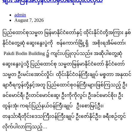
များ အပြန်အလှန်လက်မှတ်ရေးထိုးလဲလှယ်
admin
August 7, 2026
ပြည်ထောင်စုသမ္မတ မြန်မာနိုင်ငံတော်နှင့် ထိုင်းနိုင်ငံတို့အကြား နှစ်
နိုင်ငံတွေ့ဆုံ ဆွေးနွေးပွဲကို ဗန်ကောက်မြို့ရှိ အစိုးရအိမ်တော်၊
Pakdi Bodin Building ၌ ကျင်းပပြုလုပ်သည်။ အဆိုပါတွေ့ဆုံ
ဆွေးနွေးပွဲသို့ ပြည်ထောင်စု သမ္မတမြန်မာနိုင်ငံတော် နိုင်ငံတော်
သမ္မတ ဦးမင်းအောင်လှိုင်၊ ထိုင်းနိုင်ငံဝန်ကြီးချုပ် မစ္စတာ အနုထင်
ချာဝီရကွန်တို့နှင့်အတူ ပြည်ထောင်စုဝန်ကြီးများဖြစ်ကြသည့် ဦး
ခင်မောင်ရီ၊ ဦးတင်မောင်ဆွေ၊ ဦးကိုကိုလွင်၊ ဦးခင်မောင်စိုး၊ ဦး
ထွန်းအုံ၊ ကရင်ပြည်နယ်ဝန်ကြီးချုပ် ဦးစောမြင့်ဦး၊
တနင်္သာရီတိုင်းဒေသကြီးဝန်ကြီးချုပ် ဦးဇော်နိုင်ဦး၊ ခရီးစဉ်တွင်
လိုက်ပါလာကြသည့်…