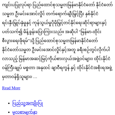
ကျင်းပပြုလုပ်ရာ ပြည်ထောင်စုသမ္မတမြန်မာနိုင်ငံတော် နိုင်ငံတော်
သမ္မတ ဦးမင်းအောင်လှိုင် တက်ရောက်ချီးမြှင့်ပြီး နှစ်နိုင်ငံ
ရင်းနှီးမြှုပ်နှံမှုနှင့် ကုန်သွယ်မှုပိုမိုမြှင့်တင်နိုင်ရေးဆိုင်ရာများနှင့်
ပတ်သက်၍ မိန့်ခွန်းပြောကြားသည်။ အဆိုပါ “မြန်မာ-ထိုင်း
စီးပွားရေးဖိုရမ်”သို့ ပြည်ထောင်စုသမ္မတမြန်မာနိုင်ငံတော်
နိုင်ငံတော်သမ္မတ ဦးမင်းအောင်လှိုင်နှင့်အတူ ခရီးစဉ်တွင်လိုက်ပါ
လာသည့် မြန်မာအဆင့်မြင့်ကိုယ်စားလှယ်အဖွဲ့ဝင်များ၊ ထိုင်းနိုင်ငံ
ဝန်ကြီးချုပ် မစ္စတာ အနုထင် ချာဝီရကွန် နှင့် ထိုင်းနိုင်ငံအစိုးရအဖွဲ့
မှတာဝန်ရှိသူများ၊ …
Read More
ပြည်သူ့အကျိုးပြု
မူလစာမျက်နှာ