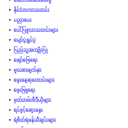
နိုင်ငံတကာသတင်း
ပညာပေး
ပေါ်ပြူလာသတင်းများ
ပျော်ပွဲရွှင်ပွဲ
ပြည်သူ့အကျိုးပြု
ဖျော်ဖြေရေး
မူလစာမျက်နှာ
မွေးနေ့ဆုတောင်းများ
မွေးမြူရေး
မှတ်တမ်းဗီဒီယိုများ
ရင်ဖွင့်ဆွေးနွေး
ရဲစိတ်ရဲမန်သီချင်းများ