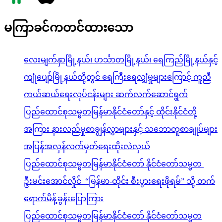
မကြာခင်ကတင်ထားသော
လေးမျက်နှာမြို့နယ်၊ ဟင်္သာတမြို့နယ်၊ ရေကြည်မြို့နယ်နှင့်
ကျုံပျော်မြို့နယ်တို့တွင် ရေကြီးရေလျှံမှုများကြောင့် ကူညီ
ကယ်ဆယ်ရေးလုပ်ငန်းများ ဆက်လက်ဆောင်ရွက်
ပြည်ထောင်စုသမ္မတမြန်မာနိုင်ငံတော်နှင့် ထိုင်းနိုင်ငံတို့
အကြား နားလည်မှုစာချွန်လွှာများနှင့် သဘောတူစာချုပ်များ
အပြန်အလှန်လက်မှတ်ရေးထိုးလဲလှယ်
ပြည်ထောင်စုသမ္မတမြန်မာနိုင်ငံတော် နိုင်ငံတော်သမ္မတ
ဦးမင်းအောင်လှိုင် “မြန်မာ-ထိုင်း စီးပွားရေးဖိုရမ်” သို့ တက်
ရောက်မိန့်ခွန်းပြောကြား
ပြည်ထောင်စုသမ္မတမြန်မာနိုင်ငံတော် နိုင်ငံတော်သမ္မတ