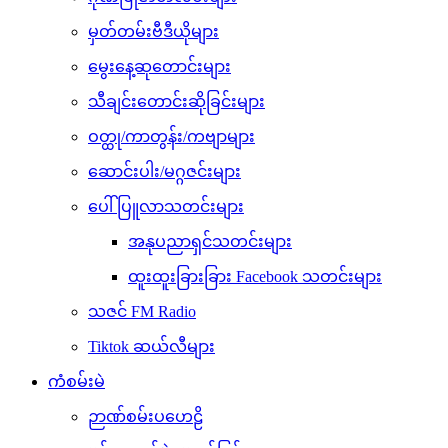
မှတ်တမ်းဗီဒီယိုများ
မွေးနေ့ဆုတောင်းများ
သီချင်းတောင်းဆိုခြင်းများ
ဝတ္ထု/ကာတွန်း/ကဗျာများ
ဆောင်းပါး/မဂ္ဂဇင်းများ
ပေါ်ပြူလာသတင်းများ
အနုပညာရှင်သတင်းများ
ထူးထူးခြားခြား Facebook သတင်းများ
သဇင် FM Radio
Tiktok ဆယ်လီများ
ကံစမ်းမဲ
ဉာဏ်စမ်းပဟေဠိ