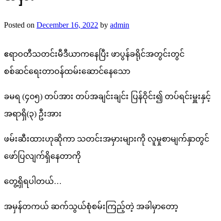
Posted on
December 16, 2022
by
admin
ဧရာဝတီသတင်းမီဒီယာကနေပြီး ဖာပွန်ခရိုင်အတွင်းတွင်
စစ်ဆင်ရေးတာဝန်ထမ်းဆောင်နေသော
ခမရ (၄၀၅) တပ်အား တပ်အချင်းချင်း ပြန်ဝိုင်း၍ တပ်ရင်းမှူးနှင့်
အရာရှိ(၃) ဦးအား
ဖမ်းဆီးထားဟုဆိုကာ သတင်းအမှားများကို လူမှုစာမျက်နှာတွင်
ဖော်ပြလျက်ရှိနေတာကို
တွေ့ရှိရပါတယ်…
အမှန်တကယ် ဆက်သွယ်စုံစမ်းကြည့်တဲ့ အခါမှာတော့