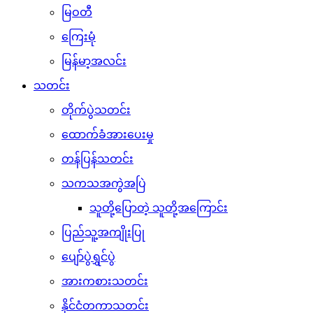
မြဝတီ
ကြေးမုံ
မြန်မာ့အလင်း
သတင်း
တိုက်ပွဲသတင်း
ထောက်ခံအားပေးမှု
တန်ပြန်သတင်း
သကသအကွဲအပြဲ
သူတို့ပြောတဲ့ သူတို့အကြောင်း
ပြည်သူ့အကျိုးပြု
ပျော်ပွဲရွှင်ပွဲ
အားကစားသတင်း
နိုင်ငံတကာသတင်း