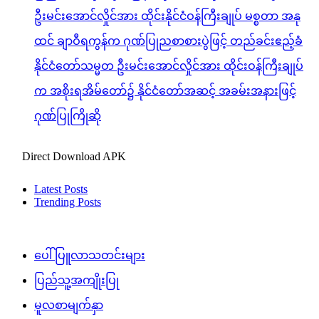
ဦးမင်းအောင်လှိုင်အား ထိုင်းနိုင်ငံဝန်ကြီးချုပ် မစ္စတာ အနု
ထင် ချာဝီရကွန်က ဂုဏ်ပြုညစာစားပွဲဖြင့် တည်ခင်းဧည့်ခံ
နိုင်ငံတော်သမ္မတ ဦးမင်းအောင်လှိုင်အား ထိုင်းဝန်ကြီးချုပ်
က အစိုးရအိမ်တော်၌ နိုင်ငံတော်အဆင့် အခမ်းအနားဖြင့်
ဂုဏ်ပြုကြိုဆို
Direct Download APK
Latest Posts
Trending Posts
ပေါ်ပြူလာသတင်းများ
ပြည်သူ့အကျိုးပြု
မူလစာမျက်နှာ