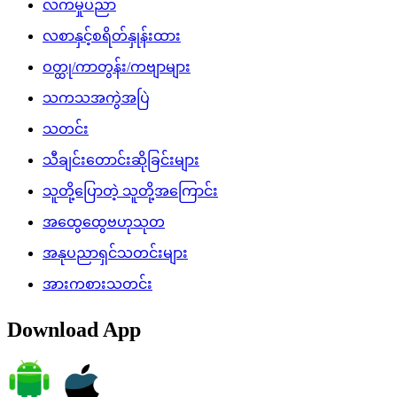
လက်မှုပညာ
လစာနှင့်စရိတ်နှုန်းထား
ဝတ္ထု/ကာတွန်း/ကဗျာများ
သကသအကွဲအပြဲ
သတင်း
သီချင်းတောင်းဆိုခြင်းများ
သူတို့ပြောတဲ့ သူတို့အကြောင်း
အထွေထွေဗဟုသုတ
အနုပညာရှင်သတင်းများ
အားကစားသတင်း
Download App