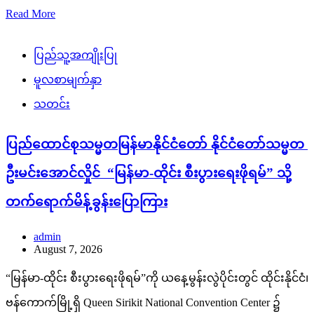
Read More
ပြည်သူ့အကျိုးပြု
မူလစာမျက်နှာ
သတင်း
ပြည်ထောင်စုသမ္မတမြန်မာနိုင်ငံတော် နိုင်ငံတော်သမ္မတ
ဦးမင်းအောင်လှိုင် “မြန်မာ-ထိုင်း စီးပွားရေးဖိုရမ်” သို့
တက်ရောက်မိန့်ခွန်းပြောကြား
admin
August 7, 2026
“မြန်မာ-ထိုင်း စီးပွားရေးဖိုရမ်”ကို ယနေ့မွန်းလွဲပိုင်းတွင် ထိုင်းနိုင်ငံ၊
ဗန်ကောက်မြို့ရှိ Queen Sirikit National Convention Center ၌