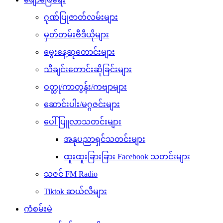
ဂုဏ်ပြုဇာတ်လမ်းများ
မှတ်တမ်းဗီဒီယိုများ
မွေးနေ့ဆုတောင်းများ
သီချင်းတောင်းဆိုခြင်းများ
ဝတ္ထု/ကာတွန်း/ကဗျာများ
ဆောင်းပါး/မဂ္ဂဇင်းများ
ပေါ်ပြူလာသတင်းများ
အနုပညာရှင်သတင်းများ
ထူးထူးခြားခြား Facebook သတင်းများ
သဇင် FM Radio
Tiktok ဆယ်လီများ
ကံစမ်းမဲ