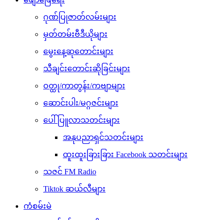
ဂုဏ်ပြုဇာတ်လမ်းများ
မှတ်တမ်းဗီဒီယိုများ
မွေးနေ့ဆုတောင်းများ
သီချင်းတောင်းဆိုခြင်းများ
ဝတ္ထု/ကာတွန်း/ကဗျာများ
ဆောင်းပါး/မဂ္ဂဇင်းများ
ပေါ်ပြူလာသတင်းများ
အနုပညာရှင်သတင်းများ
ထူးထူးခြားခြား Facebook သတင်းများ
သဇင် FM Radio
Tiktok ဆယ်လီများ
ကံစမ်းမဲ