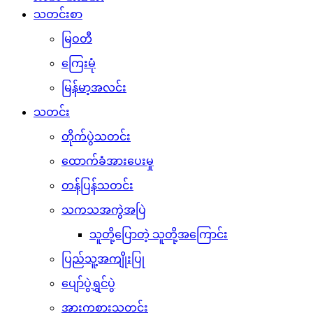
သတင်းစာ
မြဝတီ
ကြေးမုံ
မြန်မာ့အလင်း
သတင်း
တိုက်ပွဲသတင်း
ထောက်ခံအားပေးမှု
တန်ပြန်သတင်း
သကသအကွဲအပြဲ
သူတို့ပြောတဲ့ သူတို့အကြောင်း
ပြည်သူ့အကျိုးပြု
ပျော်ပွဲရွှင်ပွဲ
အားကစားသတင်း