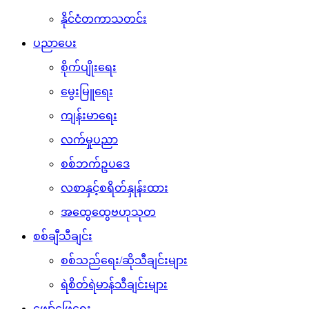
နိုင်ငံတကာသတင်း
ပညာပေး
စိုက်ပျိုးရေး
မွေးမြူရေး
ကျန်းမာရေး
လက်မှုပညာ
စစ်ဘက်ဥပဒေ
လစာနှင့်စရိတ်နှုန်းထား
အထွေထွေဗဟုသုတ
စစ်ချီသီချင်း
စစ်သည်ရေး/ဆိုသီချင်းများ
ရဲစိတ်ရဲမာန်သီချင်းများ
ဖျော်ဖြေရေး