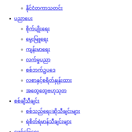
နိုင်ငံတကာသတင်း
ပညာပေး
စိုက်ပျိုးရေး
မွေးမြူရေး
ကျန်းမာရေး
လက်မှုပညာ
စစ်ဘက်ဥပဒေ
လစာနှင့်စရိတ်နှုန်းထား
အထွေထွေဗဟုသုတ
စစ်ချီသီချင်း
စစ်သည်ရေး/ဆိုသီချင်းများ
ရဲစိတ်ရဲမာန်သီချင်းများ
ဖျော်ဖြေရေး