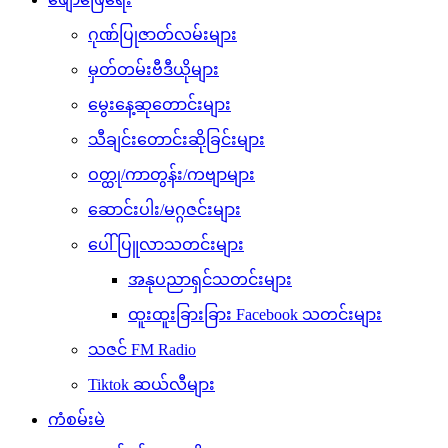
ဂုဏ်ပြုဇာတ်လမ်းများ
မှတ်တမ်းဗီဒီယိုများ
မွေးနေ့ဆုတောင်းများ
သီချင်းတောင်းဆိုခြင်းများ
ဝတ္ထု/ကာတွန်း/ကဗျာများ
ဆောင်းပါး/မဂ္ဂဇင်းများ
ပေါ်ပြူလာသတင်းများ
အနုပညာရှင်သတင်းများ
ထူးထူးခြားခြား Facebook သတင်းများ
သဇင် FM Radio
Tiktok ဆယ်လီများ
ကံစမ်းမဲ