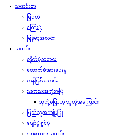
သတင်းစာ
မြဝတီ
ကြေးမုံ
မြန်မာ့အလင်း
သတင်း
တိုက်ပွဲသတင်း
ထောက်ခံအားပေးမှု
တန်ပြန်သတင်း
သကသအကွဲအပြဲ
သူတို့ပြောတဲ့ သူတို့အကြောင်း
ပြည်သူ့အကျိုးပြု
ပျော်ပွဲရွှင်ပွဲ
အားကစားသတင်း