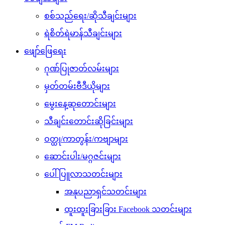
စစ်သည်ရေး/ဆိုသီချင်းများ
ရဲစိတ်ရဲမာန်သီချင်းများ
ဖျော်ဖြေရေး
ဂုဏ်ပြုဇာတ်လမ်းများ
မှတ်တမ်းဗီဒီယိုများ
မွေးနေ့ဆုတောင်းများ
သီချင်းတောင်းဆိုခြင်းများ
ဝတ္ထု/ကာတွန်း/ကဗျာများ
ဆောင်းပါး/မဂ္ဂဇင်းများ
ပေါ်ပြူလာသတင်းများ
အနုပညာရှင်သတင်းများ
ထူးထူးခြားခြား Facebook သတင်းများ