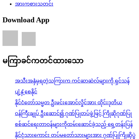
အားကစားသတင်း
Download App
မကြာခင်ကတင်ထားသော
အသီးအနှံမှရတဲ့သကြားက ကင်ဆာဆဲလ်များကို ရှင်သန်
ပျံ့နှံ့စေနိုင်
နိုင်ငံတော်သမ္မတ ဦးမင်းအောင်လှိုင်အား ထိုင်းဒုတိယ
ဝန်ကြီးချုပ် ဦးဆောင်၍ ဂုဏ်ပြုတပ်ဖွဲ့ဖြင့် ကြိုဆိုဂုဏ်ပြု
စစ်ဆင်ရေးတာဝန်များကိုထမ်းဆောင်ခဲ့သည့် ရှေ့တန်းပြန်
နိုင်ငံ့သားကောင်း တပ်မတော်သားများအား ဂုဏ်ပြုကြိုဆိုပွဲ