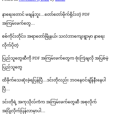
နာရေးတောင် မချန်ဘူး…တော်တော်မိုက်ရိုင်းတဲ့ PDF
အကြမ်းဖက်တွေ…
စစ်ကိုင်းတိုင်း၊ အရာတော်မြိုနယ်၊ သလဲဘာကျေးရွာမှာ နာရေး
လိုက်ပိုတဲ့
ပြည်သူတွေဆီကို PDF အကြမ်းဖက်တွေက ဗုံးကြဲချလို အပြစ်မဲ့
ပြည်သူတွေ
ထိခိုက်သေဆုံးခဲ့ရပြန်ပြီ…ဒင်းတိုလည်း ဘဝနေဝင်ချိန်နီးနေပါ
ပြီ…
ဒင်းတိုရဲ့ အကုသိုလ်ကံက အကြမ်းဖက်တွေဆီ အစုလိုက်
အပြုံလိုက်ပြန်လာမှာပါ…