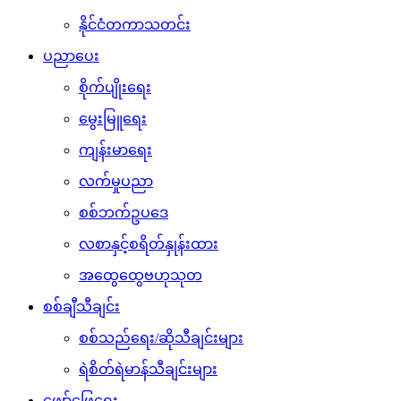
နိုင်ငံတကာသတင်း
ပညာပေး
စိုက်ပျိုးရေး
မွေးမြူရေး
ကျန်းမာရေး
လက်မှုပညာ
စစ်ဘက်ဥပဒေ
လစာနှင့်စရိတ်နှုန်းထား
အထွေထွေဗဟုသုတ
စစ်ချီသီချင်း
စစ်သည်ရေး/ဆိုသီချင်းများ
ရဲစိတ်ရဲမာန်သီချင်းများ
ဖျော်ဖြေရေး