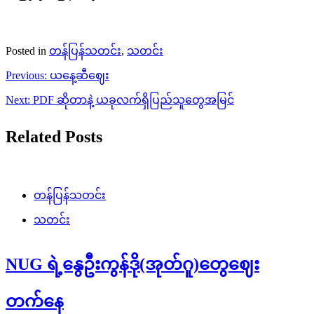
Posted in
တန်ပြန်သတင်း
,
သတင်း
Post
Previous:
ယနေ့ဆီဈေး
navigation
Next:
PDF ဆိုတာနဲ့ ယခုလက်ရှိပြည်သူတွေအမြင်
Related Posts
တန်ပြန်သတင်း
သတင်း
NUG ရဲ့နွေဦးကွန်ဒို(အုတ်ဂူ)တွေဈေး
တက်နေ