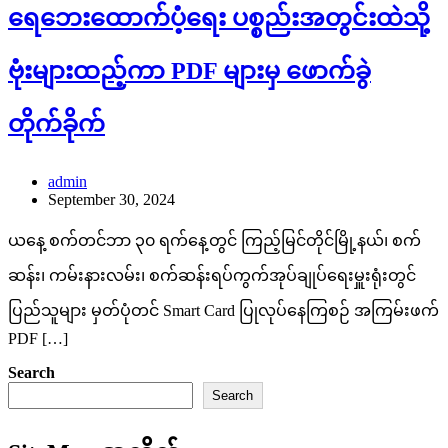
ရေဘေးထောက်ပံ့ရေး ပစ္စည်းအတွင်းထဲသို့
ဗုံးများထည့်ကာ PDF များမှ ဖောက်ခွဲ
တိုက်ခိုက်
admin
September 30, 2024
ယနေ့ စက်တင်ဘာ ၃၀ ရက်နေ့တွင် ကြည့်မြင်တိုင်မြို့နယ်၊ စက်
ဆန်း၊ ကမ်းနားလမ်း၊ စက်ဆန်းရပ်ကွက်အုပ်ချုပ်ရေးမှူးရုံးတွင်
ပြည်သူများ မှတ်ပုံတင် Smart Card ပြုလုပ်နေကြစဉ် အကြမ်းဖက်
PDF […]
Search
Search