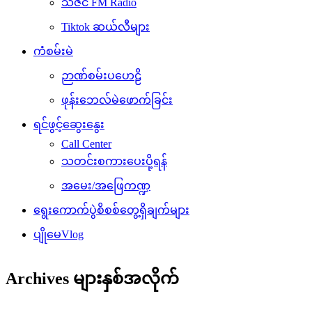
သဇင် FM Radio
Tiktok ဆယ်လီများ
ကံစမ်းမဲ
ဉာဏ်စမ်းပဟေဠိ
ဖုန်းဘေလ်မဲဖောက်ခြင်း
ရင်ဖွင့်ဆွေးနွေး
Call Center
သတင်းစကားပေးပို့ရန်
အမေး/အဖြေကဏ္ဍ
ရွေးကောက်ပွဲစိစစ်တွေ့ရှိချက်များ
ပျိုမေVlog
Archives များနှစ်အလိုက်