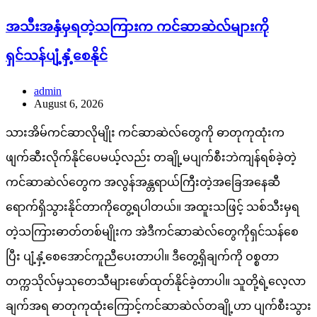
အသီးအနှံမှရတဲ့သကြားက ကင်ဆာဆဲလ်များကို
ရှင်သန်ပျံ့နှံ့စေနိုင်
admin
August 6, 2026
သားအိမ်ကင်ဆာလိုမျိုး ကင်ဆာဆဲလ်တွေကို ဓာတုကုထုံးက
ဖျက်ဆီးလိုက်နိုင်ပေမယ့်လည်း တချို့မပျက်စီးဘဲကျန်ရစ်ခဲ့တဲ့
ကင်ဆာဆဲလ်တွေက အလွန်အန္တရာယ်ကြီးတဲ့အခြေအနေဆီ
ရောက်ရှိသွားနိုင်တာကိုတွေ့ရပါတယ်။ အထူးသဖြင့် သစ်သီးမှရ
တဲ့သကြားဓာတ်တစ်မျိုးက အဲဒီကင်ဆာဆဲလ်တွေကိုရှင်သန်စေ
ပြီး ပျံ့နှံ့စေအောင်ကူညီပေးတာပါ။ ဒီတွေ့ရှိချက်ကို ဝစ္စတာ
တက္ကသိုလ်မှသုတေသီများဖော်ထုတ်နိုင်ခဲ့တာပါ။ သူတို့ရဲ့လေ့လာ
ချက်အရ ဓာတုကုထုံးကြောင့်ကင်ဆာဆဲလ်တချို့ဟာ ပျက်စီးသွား