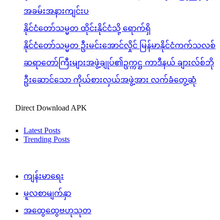
အခမ်းအနားကျင်းပ
နိုင်ငံတော်သမ္မတ ထိုင်းနိုင်ငံသို့ ရောက်ရှိ
နိုင်ငံတော်သမ္မတ ဦးမင်းအောင်လှိုင် မြန်မာနိုင်ငံကက်သလစ်
ဆရာတော်ကြီးများအဖွဲ့ချုပ်၏ဥက္ကဋ္ဌ ကာဒီနယ် ချားလ်စ်ဘို
ဦးဆောင်သော ကိုယ်စားလှယ်အဖွဲ့အား လက်ခံတွေ့ဆုံ
Direct Download APK
Latest Posts
Trending Posts
ကျန်းမာရေး
မူလစာမျက်နှာ
အထွေထွေဗဟုသုတ