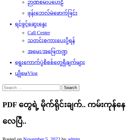
ဉာဏ်စမ်းပဟေဠိ
ဖုန်းဘေလ်မဲဖောက်ခြင်း
ရင်ဖွင့်ဆွေးနွေး
Call Center
သတင်းစကားပေးပို့ရန်
အမေး/အဖြေကဏ္ဍ
ရွေးကောက်ပွဲစိစစ်တွေ့ရှိချက်များ
ပျိုမေVlog
Search
for:
PDF တွေရဲ့ မိုက်ရိုင်းချက်.. ကမ်းကုန်နေ
လေပြီ..
Posted on
November 5, 2022
by
admin