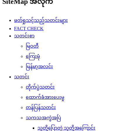
SiteMap အလိုက်
ဖတ်ရှုသင့်သည့်သတင်းများ
FACT CHECK
သတင်းစာ
မြဝတီ
ကြေးမုံ
မြန်မာ့အလင်း
သတင်း
တိုက်ပွဲသတင်း
ထောက်ခံအားပေးမှု
တန်ပြန်သတင်း
သကသအကွဲအပြဲ
သူတို့ပြောတဲ့ သူတို့အကြောင်း