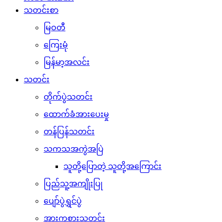
သတင်းစာ
မြဝတီ
ကြေးမုံ
မြန်မာ့အလင်း
သတင်း
တိုက်ပွဲသတင်း
ထောက်ခံအားပေးမှု
တန်ပြန်သတင်း
သကသအကွဲအပြဲ
သူတို့ပြောတဲ့ သူတို့အကြောင်း
ပြည်သူ့အကျိုးပြု
ပျော်ပွဲရွှင်ပွဲ
အားကစားသတင်း