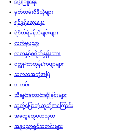
မွေးမြူရေး
မှတ်တမ်းဗီဒီယိုများ
ရင်ဖွင့်ဆွေးနွေး
ရဲစိတ်ရဲမန်သီချင်းများ
လက်မှုပညာ
လစာနှင့်စရိတ်နှုန်းထား
ဝတ္ထု/ကာတွန်း/ကဗျာများ
သကသအကွဲအပြဲ
သတင်း
သီချင်းတောင်းဆိုခြင်းများ
သူတို့ပြောတဲ့ သူတို့အကြောင်း
အထွေထွေဗဟုသုတ
အနုပညာရှင်သတင်းများ