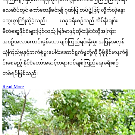
လေဆိပ်တွင် ကော်ဇောနီခင်း၍ ဂုဏ်ပြုတပ်ဖွဲ့ဖြင့် လှိုက်လှဲနွေး
ထွေးစွာကြိုဆိုခဲ့သည်။ ယခုခရီးစဉ်သည် အိမ်နီးချင်း
မိတ်ဆွေနိုင်ငံများဖြစ်သည့် မြန်မာနှင့်ထိုင်းနိုင်ငံတို့အကြား
အစဉ်အလာကောင်းမွန်သော ချစ်ကြည်ရင်းနှီးမှု၊ အပြန်အလှန်
ယုံကြည်မှုနှင့်ဘက်စုံပူးပေါင်းဆောင်ရွက်မှုတို့ကို ပိုမိုခိုင်မာနက်ရှိ
င်းစေမည့် နိုင်ငံတော်အဆင့်တရားဝင်ချစ်ကြည်ရေးခရီးစဉ်
တစ်ရပ်ဖြစ်သည်။
Read More