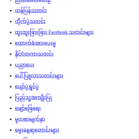
တန်ပြန်သတင်း
တိုက်ပွဲသတင်း
ထူးထူးခြားခြား Facebook သတင်းများ
ထောက်ခံအားပေးမှု
နိုင်ငံတကာသတင်း
ပညာပေး
ပေါ်ပြူလာသတင်းများ
ပျော်ပွဲရွှင်ပွဲ
ပြည်သူ့အကျိုးပြု
ဖျော်ဖြေရေး
မူလစာမျက်နှာ
မွေးနေ့ဆုတောင်းများ