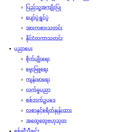
ပြည်သူ့အကျိုးပြု
ပျော်ပွဲရွှင်ပွဲ
အားကစားသတင်း
နိုင်ငံတကာသတင်း
ပညာပေး
စိုက်ပျိုးရေး
မွေးမြူရေး
ကျန်းမာရေး
လက်မှုပညာ
စစ်ဘက်ဥပဒေ
လစာနှင့်စရိတ်နှုန်းထား
အထွေထွေဗဟုသုတ
စစ်ချီသီချင်း