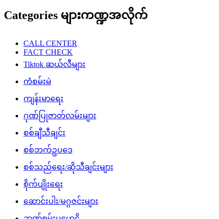
Categories များကဏ္ဍအလိုက်
CALL CENTER
FACT CHECK
Tiktok ဆယ်လီများ
ကံစမ်းမဲ
ကျန်းမာရေး
ဂုဏ်ပြုဇာတ်လမ်းများ
စစ်ချီသီချင်း
စစ်ဘက်ဥပဒေ
စစ်သည်ရေး/ဆိုသီချင်းများ
စိုက်ပျိုးရေး
ဆောင်းပါး/မဂ္ဂဇင်းများ
ဉာဏ်စမ်းပဟေဠိ