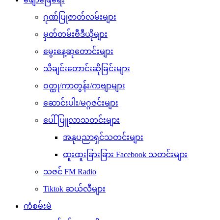
ဂုဏ်ပြုဇာတ်လမ်းများ
မှတ်တမ်းဗီဒီယိုများ
မွေးနေ့ဆုတောင်းများ
သီချင်းတောင်းဆိုခြင်းများ
ဝတ္ထု/ကာတွန်း/ကဗျာများ
ဆောင်းပါး/မဂ္ဂဇင်းများ
ပေါ်ပြူလာသတင်းများ
အနုပညာရှင်သတင်းများ
ထူးထူးခြားခြား Facebook သတင်းများ
သဇင် FM Radio
Tiktok ဆယ်လီများ
ကံစမ်းမဲ