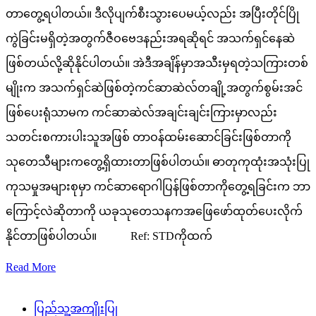
တာတွေ့ရပါတယ်။ ဒီလိုပျက်စီးသွားပေမယ့်လည်း အပြီးတိုင်ပြို
ကွဲခြင်းမရှိတဲ့အတွက်ဇီဝဗေဒနည်းအရဆိုရင် အသက်ရှင်နေဆဲ
ဖြစ်တယ်လို့ဆိုနိုင်ပါတယ်။ အဲဒီအချိန်မှာအသီးမှရတဲ့သကြားတစ်
မျိုးက အသက်ရှင်ဆဲဖြစ်တဲ့ကင်ဆာဆဲလ်တချို့အတွက်စွမ်းအင်
ဖြစ်ပေးရုံသာမက ကင်ဆာဆဲလ်အချင်းချင်းကြားမှာလည်း
သတင်းစကားပါးသူအဖြစ် တာဝန်ထမ်းဆောင်ခြင်းဖြစ်တာကို
သုတေသီများကတွေ့ရှိထားတာဖြစ်ပါတယ်။ ဓာတုကုထုံးအသုံးပြု
ကုသမှုအများစုမှာ ကင်ဆာရောဂါပြန်ဖြစ်တာကိုတွေ့ရခြင်းက ဘာ
ကြောင့်လဲဆိုတာကို ယခုသုတေသနကအဖြေဖော်ထုတ်ပေးလိုက်
နိုင်တာဖြစ်ပါတယ်။ Ref: STDကိုထက်
Read More
ပြည်သူ့အကျိုးပြု