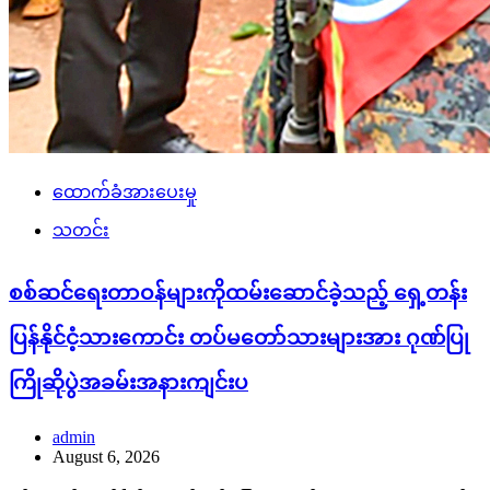
ထောက်ခံအားပေးမှု
သတင်း
စစ်ဆင်ရေးတာဝန်များကိုထမ်းဆောင်ခဲ့သည့် ရှေ့တန်း
ပြန်နိုင်ငံ့သားကောင်း တပ်မတော်သားများအား ဂုဏ်ပြု
ကြိုဆိုပွဲအခမ်းအနားကျင်းပ
admin
August 6, 2026