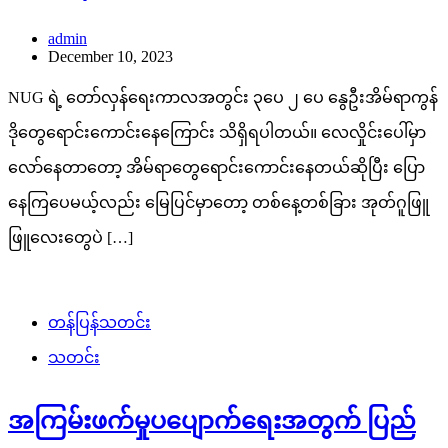
admin
December 10, 2023
NUG ရဲ့ တော်လှန်ရေးကာလအတွင်း ၃ပေ ၂ ပေ နွေဦးအိမ်ရာကွန်
ဒိုတွေရောင်းကောင်းနေကြောင်း သိရှိရပါတယ်။ လေလှိုင်းပေါ်မှာ
လော်နေတာတော့ အိမ်ရာတွေရောင်းကောင်းနေတယ်ဆိုပြီး ပြော
နေကြပေမယ့်လည်း မြေပြင်မှာတော့ တစ်နေ့တစ်ခြား အုတ်ဂူဖြူ
ဖြူလေးတွေပဲ […]
တန်ပြန်သတင်း
သတင်း
အကြမ်းဖက်မှုပပျောက်ရေးအတွက် ပြည်