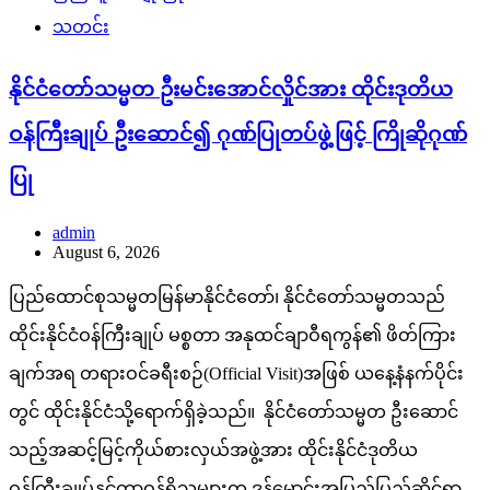
သတင်း
နိုင်ငံတော်သမ္မတ ဦးမင်းအောင်လှိုင်အား ထိုင်းဒုတိယ
ဝန်ကြီးချုပ် ဦးဆောင်၍ ဂုဏ်ပြုတပ်ဖွဲ့ဖြင့် ကြိုဆိုဂုဏ်
ပြု
admin
August 6, 2026
ပြည်ထောင်စုသမ္မတမြန်မာနိုင်ငံတော်၊ နိုင်ငံတော်သမ္မတသည်
ထိုင်းနိုင်ငံဝန်ကြီးချုပ် မစ္စတာ အနုထင်ချာဝီရကွန်၏ ဖိတ်ကြား
ချက်အရ တရားဝင်ခရီးစဉ်(Official Visit)အဖြစ် ယနေ့နံနက်ပိုင်း
တွင် ထိုင်းနိုင်ငံသို့ရောက်ရှိခဲ့သည်။ နိုင်ငံတော်သမ္မတ ဦးဆောင်
သည့်အဆင့်မြင့်ကိုယ်စားလှယ်အဖွဲ့အား ထိုင်းနိုင်ငံဒုတိယ
ဝန်ကြီးချုပ်နှင့်တာဝန်ရှိသူများက ဒွန်မောင်းအပြည်ပြည်ဆိုင်ရာ