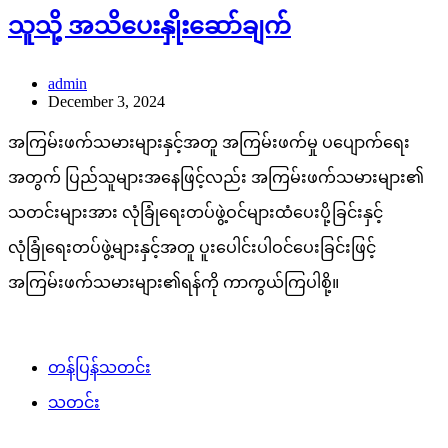
သူသို့ အသိပေးနှိုးဆော်ချက်
admin
December 3, 2024
အကြမ်းဖက်သမားများနှင့်အတူ အကြမ်းဖက်မှု ပပျောက်ရေး
အတွက် ပြည်သူများအနေဖြင့်လည်း အကြမ်းဖက်သမားများ၏
သတင်းများအား လုံခြုံရေးတပ်ဖွဲ့ဝင်များထံပေးပို့ခြင်းနှင့်
လုံခြုံရေးတပ်ဖွဲ့များနှင့်အတူ ပူးပေါင်းပါဝင်ပေးခြင်းဖြင့်
အကြမ်းဖက်သမားများ၏ရန်ကို ကာကွယ်ကြပါစို့။
တန်ပြန်သတင်း
သတင်း