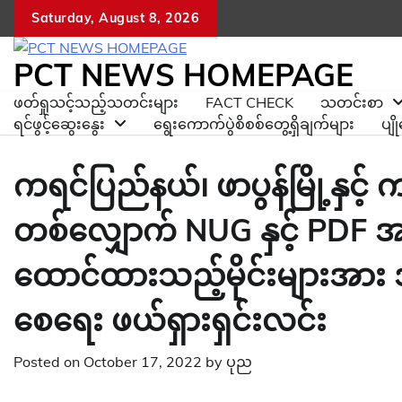
Skip
Saturday, August 8, 2026
to
content
PCT NEWS HOMEPAGE
ဖတ်ရှုသင့်သည့်သတင်းများ
FACT CHECK
သတင်းစာ
ရင်ဖွင့်ဆွေးနွေး
ရွေးကောက်ပွဲစိစစ်တွေ့ရှိချက်များ
ပျ
ကရင်ပြည်နယ်၊ ဖာပွန်မြို့နှင့်
တစ်လျှောက် NUG နှင့် PDF
ထောင်ထားသည့်မိုင်းများအား
စေရေး ဖယ်ရှားရှင်းလင်း
Posted on
October 17, 2022
by
ပုည