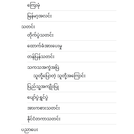
ကြေးမုံ
မြန်မာ့အလင်း
သတင်း
တိုက်ပွဲသတင်း
ထောက်ခံအားပေးမှု
တန်ပြန်သတင်း
သကသအကွဲအပြဲ
သူတို့ပြောတဲ့ သူတို့အကြောင်း
ပြည်သူ့အကျိုးပြု
ပျော်ပွဲရွှင်ပွဲ
အားကစားသတင်း
နိုင်ငံတကာသတင်း
ပညာပေး