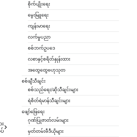
စိုက်ပျိုးရေး
မွေးမြူရေး
ကျန်းမာရေး
လက်မှုပညာ
စစ်ဘက်ဥပဒေ
လစာနှင့်စရိတ်နှုန်းထား
အထွေထွေဗဟုသုတ
စစ်ချီသီချင်း
စစ်သည်ရေး/ဆိုသီချင်းများ
ရဲစိတ်ရဲမာန်သီချင်းများ
ဖျော်ဖြေရေး
ဂုဏ်ပြုဇာတ်လမ်းများ
ား
ုပ်
မှတ်တမ်းဗီဒီယိုများ