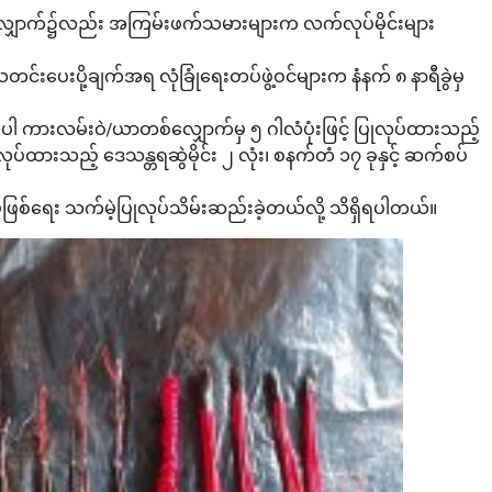
တစ်လျှောက်၌လည်း အကြမ်းဖက်သမားများက လက်လုပ်မိုင်းများ
ပေးပို့ချက်အရ လုံခြုံရေးတပ်ဖွဲ့ဝင်များက နံနက် ၈ နာရီခွဲမှ
ဆိုပါ ကားလမ်းဝဲ/ယာတစ်လျှောက်မှ ၅ ဂါလံပုံးဖြင့် ပြုလုပ်ထားသည့်
ုပ်ထားသည့် ဒေသန္တရဆွဲမိုင်း ၂ လုံး၊ စနက်တံ ၁၇ ခုနှင့် ဆက်စပ်
်မဖြစ်ရေး သက်မဲ့ပြုလုပ်သိမ်းဆည်းခဲ့တယ်လို့ သိရှိရပါတယ်။