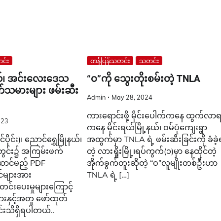
င်း
တန်ပြန်သတင်း
သတင်း
နယ်၊ အင်းလေးဒေသ
“ဝ”ကို သွေးတိုးစမ်းတဲ့ TNLA
်သမားများ ဖမ်းဆီး
Admin
May 28, 2024
ကားရောင်းဖို့ မိုင်းပေါက်ကနေ ထွက်လာ
023
ကနေ မိုင်းရယ်မြို့နယ်၊ ဝမ်ပုံကျေးရွာ
ိုင်း)၊ ညောင်ရွှေမြိုနယ်၊
အထွက်မှာ TNLA ရဲ့ ဖမ်းဆီးခြင်းကို ခံခဲ့
င်း၌ အကြမ်းဖက်
တဲ့ လားရှိုးမြို့၊ရပ်ကွက်(၁)မှာ နေထိုင်တဲ့
ဆောင်မည့် PDF
အိုက်ခွက်တူးဆိုတဲ့ “ဝ”လူမျိုးတစ်ဦးဟာ
်များအား
TNLA ရဲ့ […]
်းပေးမှုများကြောင့်
းနှင့်အတူ ဖော်ထုတ်
င်းသိရှိရပါတယ်..