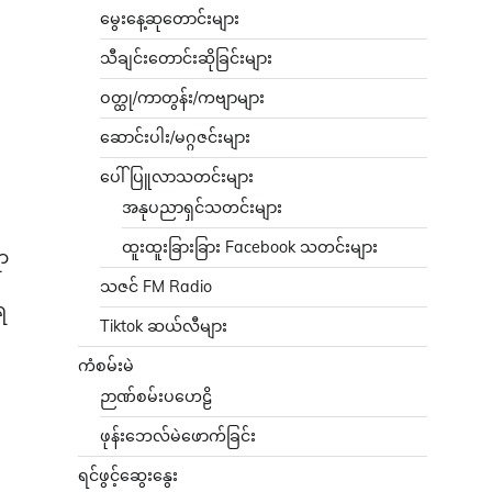
မွေးနေ့ဆုတောင်းများ
သီချင်းတောင်းဆိုခြင်းများ
ဝတ္ထု/ကာတွန်း/ကဗျာများ
ဆောင်းပါး/မဂ္ဂဇင်းများ
ပေါ်ပြူလာသတင်းများ
အနုပညာရှင်သတင်းများ
ထူးထူးခြားခြား Facebook သတင်းများ
ရာ
သဇင် FM Radio
ရ
Tiktok ဆယ်လီများ
ကံစမ်းမဲ
ဉာဏ်စမ်းပဟေဠိ
ဖုန်းဘေလ်မဲဖောက်ခြင်း
ရင်ဖွင့်ဆွေးနွေး