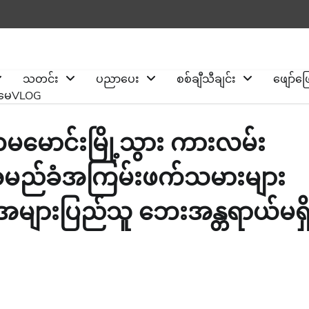
သတင်း
ပညာပေး
စစ်ချီသီချင်း
ဖျော်ဖ
ိုမေVLOG
 ကမမောင်းမြို့သွား ကားလမ်း
 အမည်ခံအကြမ်းဖက်သမားများ
 အများပြည်သူ ဘေးအန္တရာယ်မရှ