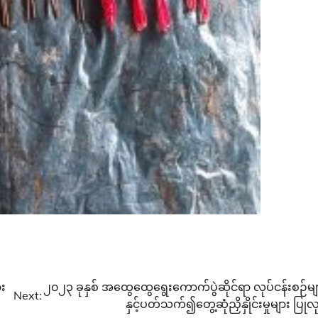
း
၂၀၂၃ ခုနှစ် အထွေထွေရွေးကောက်ပွဲဆိုင်ရာ လုပ်ငန်းစဉ်မျ
Next:
နှင့်ပတ်သက်၍တွေ့ဆုံညှိနှိုင်းမှုများ ပြုလ