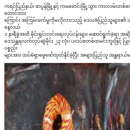
ကရင်ပြည်နယ်၊ ဖာပွန်မြို့နှင့် ကမမောင်းမြို့သွား ကားလမ်း
ထောင်ထား
ကြောင်း အကြမ်းဖက်မှုကိုမလိုလားသည့် ဒေသခံပြည်သူများ၏ သတင်း
နေ့လယ်
၁ နာရီခွဲအထိ မိုင်းရှင်းလင်းရေးလုပ်ငန်းများ ဆောင်ရွက်ခဲ့ရာ အ
ဒေသန္တရလက်လုပ်ဆွဲမိုင်း ၂၃ လုံး၊ ပလပ်စတစ်ထမင်းဘူးဖြင့် ပြုလ
ပစ္စည်း
များအား ထပ်မံရှာဖွေဖော်ထုတ်နိုင်ခဲ့ပြီး အများပြည်သူ အန္တရာယ