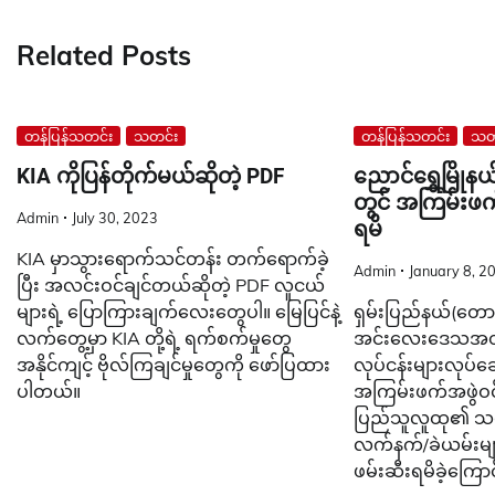
Related Posts
တန်ပြန်သတင်း
သတင်း
တန်ပြန်သတင်း
သတ
KIA ကိုပြန်တိုက်မယ်ဆိုတဲ့ PDF
ညောင်ရွှေမြို
တွင် အကြမ်းဖက
Admin
July 30, 2023
ရမိ
KIA မှာသွားရောက်သင်တန်း တက်ရောက်ခဲ့
Admin
January 8, 2
ပြီး အလင်းဝင်ချင်တယ်ဆိုတဲ့ PDF လူငယ်
များရဲ့ ပြောကြားချက်လေးတွေပါ။ မြေပြင်နဲ့
ရှမ်းပြည်နယ်(တောင်ပ
လက်တွေ့မှာ KIA တို့ရဲ့ ရက်စက်မှုတွေ
အင်းလေးဒေသအတွ
အနိုင်ကျင့် ဗိုလ်ကြချင်မှုတွေကို ဖော်ပြထား
လုပ်ငန်းများလုပ်
ပါတယ်။
အကြမ်းဖက်အဖွဲဝင
ပြည်သူလူထု၏ သတင
လက်နက်/ခဲယမ်းမျာ
ဖမ်းဆီးရမိခဲ့ကြော