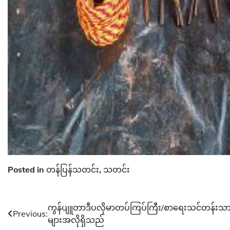
Posted in
တန်ပြန်သတင်း
,
သတင်း
Post
ကွန်ပျူတာဒီပလိုမာတပ်ကြပ်ကြီး/စာရေးသင်တန်းသာ
Previous:
များအလိုရှိသည်
navigation