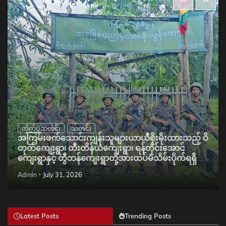
တိုက်ပွဲသတင်း
သတင်း
အကြမ်းဖက်သောင်းကျန်းသူများယာယီစိုးမိုးထားသည့် ဝိ
တုတ်ကျေးရွာ၊ တီးတိန်ယံကျေးရွာ၊ ရန်တိုင်းအောင်
ကျေးရွာနှင့် တွီဘန်ကျေးရွာတို့အားထပ်မံသိမ်းပိုက်ရရှိ
Admin
July 31, 2026
Latest Posts
Trending Posts