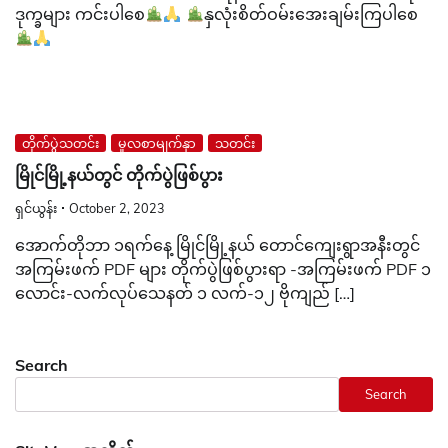
ဒုက္ခများ ကင်းပါစေ
နှလုံးစိတ်ဝမ်းအေးချမ်းကြပါစေ
တိုက်ပွဲသတင်း
မူလစာမျက်နှာ
သတင်း
မြိုင်မြို့နယ်တွင် တိုက်ပွဲဖြစ်ပွား
ရှင်ယွန်း
October 2, 2023
အောက်တိုဘာ ၁ရက်နေ့ မြိုင်မြို့နယ် တောင်ကျေးရွာအနီးတွင်
အကြမ်းဖက် PDF များ တိုက်ပွဲဖြစ်ပွားရာ -အကြမ်းဖက် PDF ၁
လောင်း-လက်လုပ်သေနတ် ၁ လက်-၁၂ ဗိုကျည် […]
Search
Search