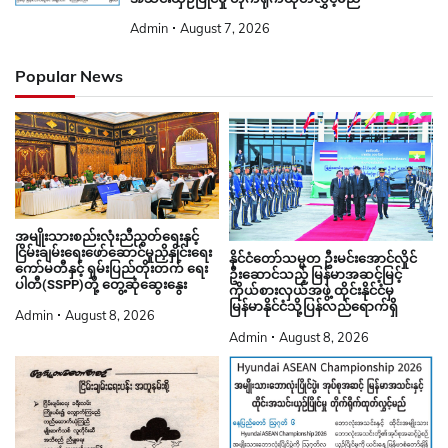
Admin
August 7, 2026
Popular News
အမျိုးသားစည်းလုံးညီညွတ်ရေးနှင့်
ငြိမ်းချမ်းရေးဖော်ဆောင်မှုညှိနှိုင်းရေး
နိုင်ငံတော်သမ္မတ ဦးမင်းအောင်လှိုင်
ကော်မတီနှင့် ရှမ်းပြည်တိုးတက် ရေး
ဦးဆောင်သည့် မြန်မာအဆင့်မြင့်
ပါတီ(SSPP)တို့ တွေ့ဆုံဆွေးနွေး
ကိုယ်စားလှယ်အဖွဲ့ ထိုင်းနိုင်ငံမှ
မြန်မာနိုင်ငံသို့ပြန်လည်ရောက်ရှိ
Admin
August 8, 2026
Admin
August 8, 2026