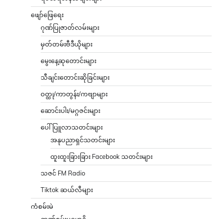
ဖျော်ဖြေရေး
ဂုဏ်ပြုဇာတ်လမ်းများ
မှတ်တမ်းဗီဒီယိုများ
မွေးနေ့ဆုတောင်းများ
သီချင်းတောင်းဆိုခြင်းများ
ဝတ္ထု/ကာတွန်း/ကဗျာများ
ဆောင်းပါး/မဂ္ဂဇင်းများ
ပေါ်ပြူလာသတင်းများ
အနုပညာရှင်သတင်းများ
ထူးထူးခြားခြား Facebook သတင်းများ
သဇင် FM Radio
Tiktok ဆယ်လီများ
ကံစမ်းမဲ
ဉာဏ်စမ်းပဟေဠိ