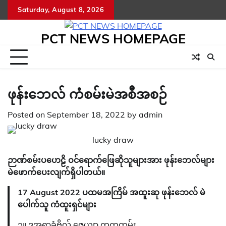
Skip
Saturday, August 8, 2026
to
content
PCT NEWS HOMEPAGE
ဖုန်းဘေလ် ကံစမ်းမဲအစီအစဉ်
Posted on
September 18, 2022
by
admin
lucky draw
ဉာဏ်စမ်းပဟေဠိ ဝင်ရောက်ဖြေဆိုသူများအား ဖုန်းဘေလ်များ
မဲဖောက်ပေးလျက်ရှိပါတယ်။
17 August 2022 ပထမအကြိမ် အထူးဆု ဖုန်းဘေလ် မဲ
ပေါက်သူ ကံထူးရှင်များ
၁။ ဒုအရာခံဗိုလ် ဇေယျာ ကကတမ်း