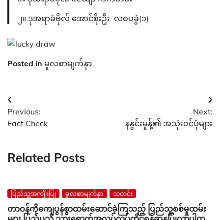
၂။ ဒုအရာခံဗိုလ် အောင်စိုးဦး လစပခွဲ(၁)
Posted in
မူလစာမျက်နှာ
Post
Previous:
Next:
navigation
Fact Check
နနွင်းမှုန့်၏ အသုံးဝင်ပုံများ
Related Posts
ပြည်သူ့အကျိုးပြု
မူလစာမျက်နှာ
သတင်း
တာဝန်ကိုကျေပွန်စွာထမ်းဆောင်ခဲ့ကြသည့် ပြည်သူ့စစ်မှုထမ်း
များ ပြည်ပသို့ သွားရောက်အလုပ်လုပ်ကိုင်ရန်ဆန္ဒပြုလာပါက