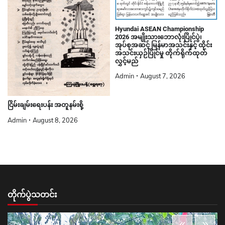
Hyundai ASEAN Championship
2026 အမျိုးသားဘောလုံးပြိုင်ပွဲ၊
အုပ်စုအဆင့် မြန်မာအသင်းနှင့် ထိုင်း
အသင်းယှဉ်ပြိုင်မှု တိုက်ရိုက်ထုတ်
လွှင့်မည်
Admin
August 7, 2026
ငြိမ်းချမ်းရေးပန်း အတူနမ်းစို့
Admin
August 8, 2026
တိုက်ပွဲသတင်း