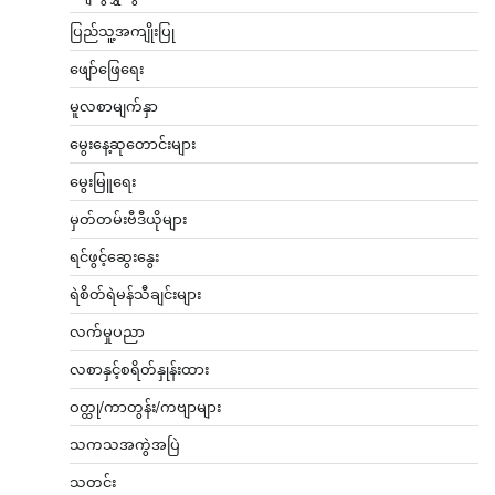
ပြည်သူ့အကျိုးပြု
ဖျော်ဖြေရေး
မူလစာမျက်နှာ
မွေးနေ့ဆုတောင်းများ
မွေးမြူရေး
မှတ်တမ်းဗီဒီယိုများ
ရင်ဖွင့်ဆွေးနွေး
ရဲစိတ်ရဲမန်သီချင်းများ
လက်မှုပညာ
လစာနှင့်စရိတ်နှုန်းထား
ဝတ္ထု/ကာတွန်း/ကဗျာများ
သကသအကွဲအပြဲ
သတင်း