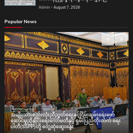
Admin
August 7, 2026
Popular News
မူလစာမျက်နှာ
သတင်း
အမျိုးသားစည်းလုံးညီညွတ်ရေးနှင့်ငြိမ်းချမ်းရေးဖော်
ဆောင်မှုညှိနှိုင်းရေးကော်မတီနှင့် ရှမ်းပြည်တိုးတက် ရေး
ပါတီ(SSPP)တို့ တွေ့ဆုံဆွေးနွေး