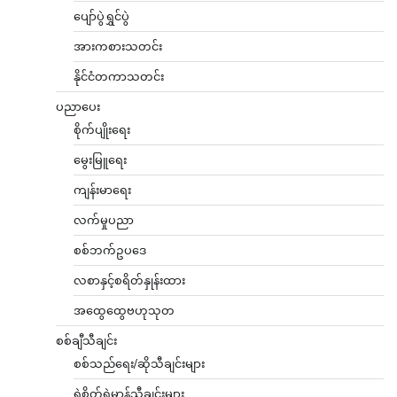
ပျော်ပွဲရွှင်ပွဲ
အားကစားသတင်း
နိုင်ငံတကာသတင်း
ပညာပေး
စိုက်ပျိုးရေး
မွေးမြူရေး
ကျန်းမာရေး
လက်မှုပညာ
စစ်ဘက်ဥပဒေ
လစာနှင့်စရိတ်နှုန်းထား
အထွေထွေဗဟုသုတ
စစ်ချီသီချင်း
စစ်သည်ရေး/ဆိုသီချင်းများ
ရဲစိတ်ရဲမာန်သီချင်းများ