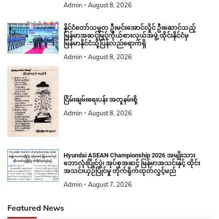
Admin
August 8, 2026
နိုင်ငံတော်သမ္မတ ဦးမင်းအောင်လှိုင် ဦးဆောင်သည့်
မြန်မာအဆင့်မြင့်ကိုယ်စားလှယ်အဖွဲ့ ထိုင်းနိုင်ငံမှ
မြန်မာနိုင်ငံသို့ပြန်လည်ရောက်ရှိ
Admin
August 8, 2026
ငြိမ်းချမ်းရေးပန်း အတူနမ်းစို့
Admin
August 8, 2026
Hyundai ASEAN Championship 2026 အမျိုးသား
ဘောလုံးပြိုင်ပွဲ၊ အုပ်စုအဆင့် မြန်မာအသင်းနှင့် ထိုင်း
အသင်းယှဉ်ပြိုင်မှု တိုက်ရိုက်ထုတ်လွှင့်မည်
Admin
August 7, 2026
Featured News