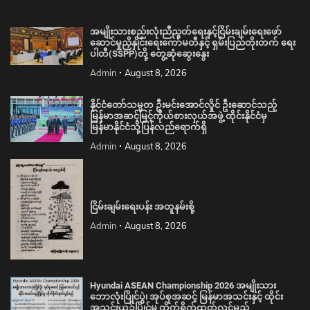
အမျိုးသားစည်းလုံးညီညွတ်ရေးနှင့်ငြိမ်းချမ်းရေးဖော်
ဆောင်မှုညှိနှိုင်းရေးကော်မတီနှင့် ရှမ်းပြည်တိုးတက် ရေး
ပါတီ(SSPP)တို့ တွေ့ဆုံဆွေးနွေး
Admin
August 8, 2026
နိုင်ငံတော်သမ္မတ ဦးမင်းအောင်လှိုင် ဦးဆောင်သည့်
မြန်မာအဆင့်မြင့်ကိုယ်စားလှယ်အဖွဲ့ ထိုင်းနိုင်ငံမှ
မြန်မာနိုင်ငံသို့ပြန်လည်ရောက်ရှိ
Admin
August 8, 2026
ငြိမ်းချမ်းရေးပန်း အတူနမ်းစို့
Admin
August 8, 2026
Hyundai ASEAN Championship 2026 အမျိုးသား
ဘောလုံးပြိုင်ပွဲ၊ အုပ်စုအဆင့် မြန်မာအသင်းနှင့် ထိုင်း
အသင်းယှဉ်ပြိုင်မှု တိုက်ရိုက်ထုတ်လွှင့်မည်