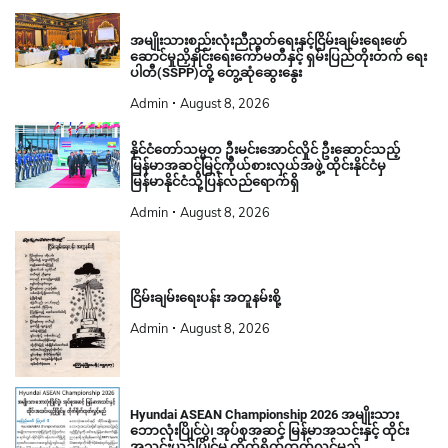
အမျိုးသားစည်းလုံးညီညွတ်ရေးနှင့်ငြိမ်းချမ်းရေးဖော်
ဆောင်မှုညှိနှိုင်းရေးကော်မတီနှင့် ရှမ်းပြည်တိုးတက် ရေး
ပါတီ(SSPP)တို့ တွေ့ဆုံဆွေးနွေး
Admin
August 8, 2026
နိုင်ငံတော်သမ္မတ ဦးမင်းအောင်လှိုင် ဦးဆောင်သည့်
မြန်မာအဆင့်မြင့်ကိုယ်စားလှယ်အဖွဲ့ ထိုင်းနိုင်ငံမှ
မြန်မာနိုင်ငံသို့ပြန်လည်ရောက်ရှိ
Admin
August 8, 2026
ငြိမ်းချမ်းရေးပန်း အတူနမ်းစို့
Admin
August 8, 2026
Hyundai ASEAN Championship 2026 အမျိုးသား
ဘောလုံးပြိုင်ပွဲ၊ အုပ်စုအဆင့် မြန်မာအသင်းနှင့် ထိုင်း
အသင်းယှဉ်ပြိုင်မှု တိုက်ရိုက်ထုတ်လွှင့်မည်