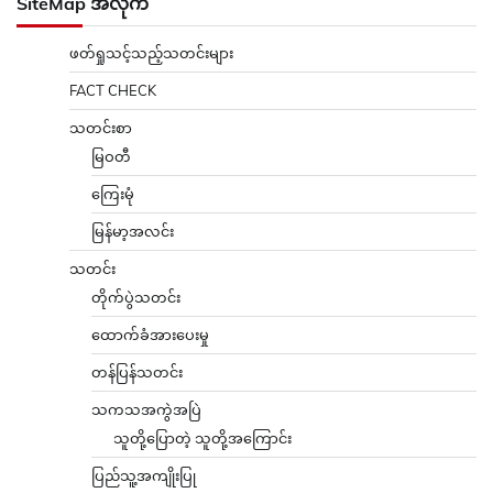
SiteMap အလိုက်
ဖတ်ရှုသင့်သည့်သတင်းများ
FACT CHECK
သတင်းစာ
မြဝတီ
ကြေးမုံ
မြန်မာ့အလင်း
သတင်း
တိုက်ပွဲသတင်း
ထောက်ခံအားပေးမှု
တန်ပြန်သတင်း
သကသအကွဲအပြဲ
သူတို့ပြောတဲ့ သူတို့အကြောင်း
ပြည်သူ့အကျိုးပြု