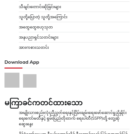
သီချင်းတောင်းဆိုခြင်းများ
သူတို့ပြောတဲ့ သူတို့အကြောင်း
အထွေထွေဗဟုသုတ
အနုပညာရှင်သတင်းများ
အားကစားသတင်း
Download App
မကြာခင်ကတင်ထားသော
အမျိုးသားစည်းလုံးညီညွတ်ရေးနှင့်ငြိမ်းချမ်းရေးဖော်ဆောင်မှုညှိနှိုင်း
ရေးကော်မတီနှင့် ရှမ်းပြည်တိုးတက် ရေးပါတီ(SSPP)တို့ တွေ့ဆုံ
ဆွေးနွေး
နိုင်ငံတော်သမ္မတ ဦးမင်းအောင်လှိုင် ဦးဆောင်သည့် မြန်မာအဆင့်မြင့်