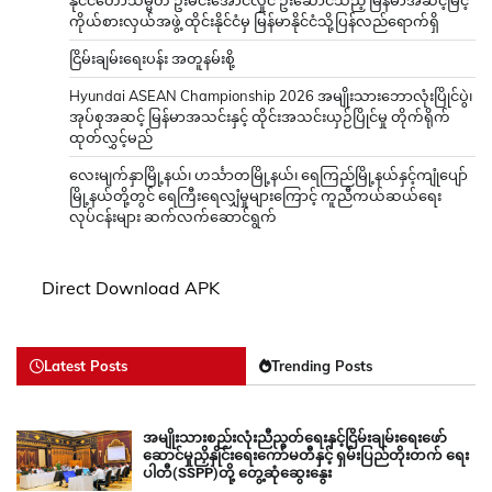
ကိုယ်စားလှယ်အဖွဲ့ ထိုင်းနိုင်ငံမှ မြန်မာနိုင်ငံသို့ပြန်လည်ရောက်ရှိ
ငြိမ်းချမ်းရေးပန်း အတူနမ်းစို့
Hyundai ASEAN Championship 2026 အမျိုးသားဘောလုံးပြိုင်ပွဲ၊
အုပ်စုအဆင့် မြန်မာအသင်းနှင့် ထိုင်းအသင်းယှဉ်ပြိုင်မှု တိုက်ရိုက်
ထုတ်လွှင့်မည်
လေးမျက်နှာမြို့နယ်၊ ဟင်္သာတမြို့နယ်၊ ရေကြည်မြို့နယ်နှင့်ကျုံပျော်
မြို့နယ်တို့တွင် ရေကြီးရေလျှံမှုများကြောင့် ကူညီကယ်ဆယ်ရေး
လုပ်ငန်းများ ဆက်လက်ဆောင်ရွက်
Direct Download APK
Latest Posts
Trending Posts
အမျိုးသားစည်းလုံးညီညွတ်ရေးနှင့်ငြိမ်းချမ်းရေးဖော်
ဆောင်မှုညှိနှိုင်းရေးကော်မတီနှင့် ရှမ်းပြည်တိုးတက် ရေး
ပါတီ(SSPP)တို့ တွေ့ဆုံဆွေးနွေး