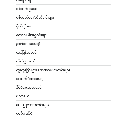
စစ်ဘက်ဥပဒေ
စစ်သည်ရေး/ဆိုသီချင်းများ
စိုက်ပျိုးရေး
ဆောင်းပါး/မဂ္ဂဇင်းများ
ဉာဏ်စမ်းပဟေဠိ
တန်ပြန်သတင်း
တိုက်ပွဲသတင်း
ထူးထူးခြားခြား Facebook သတင်းများ
ထောက်ခံအားပေးမှု
နိုင်ငံတကာသတင်း
ပညာပေး
ပေါ်ပြူလာသတင်းများ
ပျော်ပွဲရွှင်ပွဲ