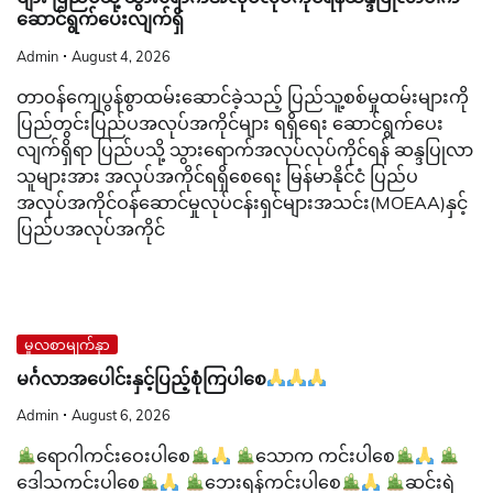
ဆောင်ရွက်ပေးလျက်ရှိ
Admin
August 4, 2026
တာဝန်ကျေပွန်စွာထမ်းဆောင်ခဲ့သည့် ပြည်သူ့စစ်မှုထမ်းများကို
ပြည်တွင်းပြည်ပအလုပ်အကိုင်များ ရရှိရေး ဆောင်ရွက်ပေး
လျက်ရှိရာ ပြည်ပသို့ သွားရောက်အလုပ်လုပ်ကိုင်ရန် ဆန္ဒပြုလာ
သူများအား အလုပ်အကိုင်ရရှိစေရေး မြန်မာနိုင်ငံ ပြည်ပ
အလုပ်အကိုင်ဝန်ဆောင်မှုလုပ်ငန်းရှင်များအသင်း(MOEAA)နှင့်
ပြည်ပအလုပ်အကိုင်
မူလစာမျက်နှာ
မင်္ဂလာအပေါင်းနှင့်ပြည့်စုံကြပါစေ
Admin
August 6, 2026
ရောဂါကင်းဝေးပါစေ
သောက ကင်းပါစေ
ဒေါသကင်းပါစေ
ဘေးရန်ကင်းပါစေ
ဆင်းရဲ