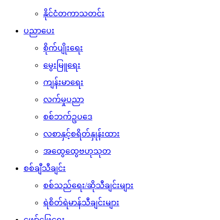
နိုင်ငံတကာသတင်း
ပညာပေး
စိုက်ပျိုးရေး
မွေးမြူရေး
ကျန်းမာရေး
လက်မှုပညာ
စစ်ဘက်ဥပဒေ
လစာနှင့်စရိတ်နှုန်းထား
အထွေထွေဗဟုသုတ
စစ်ချီသီချင်း
စစ်သည်ရေး/ဆိုသီချင်းများ
ရဲစိတ်ရဲမာန်သီချင်းများ
ဖျော်ဖြေရေး