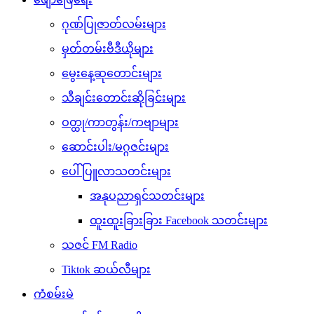
ဂုဏ်ပြုဇာတ်လမ်းများ
မှတ်တမ်းဗီဒီယိုများ
မွေးနေ့ဆုတောင်းများ
သီချင်းတောင်းဆိုခြင်းများ
ဝတ္ထု/ကာတွန်း/ကဗျာများ
ဆောင်းပါး/မဂ္ဂဇင်းများ
ပေါ်ပြူလာသတင်းများ
အနုပညာရှင်သတင်းများ
ထူးထူးခြားခြား Facebook သတင်းများ
သဇင် FM Radio
Tiktok ဆယ်လီများ
ကံစမ်းမဲ