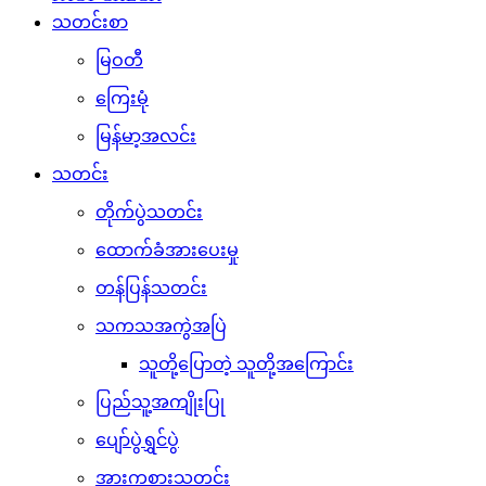
သတင်းစာ
မြဝတီ
ကြေးမုံ
မြန်မာ့အလင်း
သတင်း
တိုက်ပွဲသတင်း
ထောက်ခံအားပေးမှု
တန်ပြန်သတင်း
သကသအကွဲအပြဲ
သူတို့ပြောတဲ့ သူတို့အကြောင်း
ပြည်သူ့အကျိုးပြု
ပျော်ပွဲရွှင်ပွဲ
အားကစားသတင်း