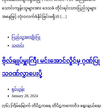
သောင်းကျန်းသူများအား ဒေသခံ တိုင်းရင်းသားပြည်သူများ
အနေဖြင့် လုံးဝလက်ခံနိုင်ခြင်းမရှိဘဲ […]
ပြည်သူ့အကျိုးပြု
သတင်း
ဗိုလ်ချုပ်မှူးကြီး မင်းအောင်လှိုင်မှ ဂုဏ်ပြု
သဝဏ်လွှာပေးပို့
ရှင်ယွန်း
January 28, 2024
(၇၆) ကြိမ်မြောက် တိပိဋကဓရ တိပိဋကကောဝိဒ ရွေးချယ်ရေး