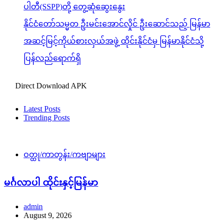
ပါတီ(SSPP)တို့ တွေ့ဆုံဆွေးနွေး
နိုင်ငံတော်သမ္မတ ဦးမင်းအောင်လှိုင် ဦးဆောင်သည့် မြန်မာ
အဆင့်မြင့်ကိုယ်စားလှယ်အဖွဲ့ ထိုင်းနိုင်ငံမှ မြန်မာနိုင်ငံသို့
ပြန်လည်ရောက်ရှိ
Direct Download APK
Latest Posts
Trending Posts
ဝတ္ထု/ကာတွန်း/ကဗျာများ
မင်္ဂလာပါ ထိုင်းနှင့်မြန်မာ
admin
August 9, 2026