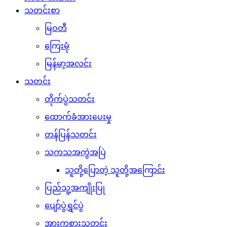
သတင်းစာ
မြဝတီ
ကြေးမုံ
မြန်မာ့အလင်း
သတင်း
တိုက်ပွဲသတင်း
ထောက်ခံအားပေးမှု
တန်ပြန်သတင်း
သကသအကွဲအပြဲ
သူတို့ပြောတဲ့ သူတို့အကြောင်း
ပြည်သူ့အကျိုးပြု
ပျော်ပွဲရွှင်ပွဲ
အားကစားသတင်း