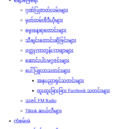
ဂုဏ်ပြုဇာတ်လမ်းများ
မှတ်တမ်းဗီဒီယိုများ
မွေးနေ့ဆုတောင်းများ
သီချင်းတောင်းဆိုခြင်းများ
ဝတ္ထု/ကာတွန်း/ကဗျာများ
ဆောင်းပါး/မဂ္ဂဇင်းများ
ပေါ်ပြူလာသတင်းများ
အနုပညာရှင်သတင်းများ
ထူးထူးခြားခြား Facebook သတင်းများ
သဇင် FM Radio
Tiktok ဆယ်လီများ
ကံစမ်းမဲ