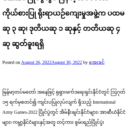
ကိုယ်စားပြု ရိုးရာယဉ်ကျေးမှုအဖွဲ့က ပထမ
ဆု ၃ ဆု၊ ဒုတိယဆု ၁ ဆုနှင့် တတိယဆု ၄
ဆု ဆွတ်ခူးရရှိ
Posted on
August 26, 2022
August 30, 2022
by
အေးခင်
မြန်မာ့တပ်မတော် အနေဖြင့် ရုရှားဖက်ဒရေးရှင်းနိုင်ငံတွင် ဩဂုတ်
၁၅ ရက်မှစတင်၍ ကျင်းပပြုလုပ်လျက် ရှိသည့် International
Army Games-2022 ပြိုင်ပွဲတွင် အိမ်နီးချင်းနိုင်ငံများ၊ အာဆီယံနိုင်ငံ
များ၊ ကမ္ဘာ့နိုင်ငံများနှင့်အတူ တင့်ကား စွမ်းရည်ပြိုင်ပွဲ၊