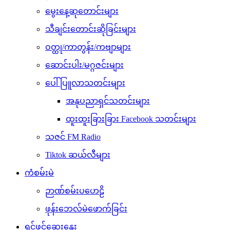
မွေးနေ့ဆုတောင်းများ
သီချင်းတောင်းဆိုခြင်းများ
ဝတ္ထု/ကာတွန်း/ကဗျာများ
ဆောင်းပါး/မဂ္ဂဇင်းများ
ပေါ်ပြူလာသတင်းများ
အနုပညာရှင်သတင်းများ
ထူးထူးခြားခြား Facebook သတင်းများ
သဇင် FM Radio
Tiktok ဆယ်လီများ
ကံစမ်းမဲ
ဉာဏ်စမ်းပဟေဠိ
ဖုန်းဘေလ်မဲဖောက်ခြင်း
ရင်ဖွင့်ဆွေးနွေး