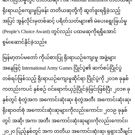
ရိုးရာယဉ်ကျေးမှုပြခန်း တတိယဆုတို့ကို ဆွတ်ခူးရရှိခဲ့သည့်
အပြင် အွန်လိုင်းမှတစ်ဆင့် ပရိတ်သတ်များ၏ မဲပေးရွေးခြယ်မှု
(People’s Choice Award) တွင်လည်း ပထမဆုကိုရရှိအောင်
စွမ်းဆောင်နိုင်ခဲ့သည်။
မြန်မာ့တပ်မတော် ကိုယ်စားပြု ရိုးရာယဉ်ကျေးမှု အဖွဲ့များ
အနေဖြင့် International Army Games ပြိုင်ပွဲ၏ ဆက်စပ်ပြိုင်ပွဲ
တစ်ရပ်ဖြစ်သည့် ရိုးရာယဉ်ကျေးမှုဆိုင်ရာ ပြိုင်ပွဲကို ၂၀၁၈ ခုနှစ်
ကတည်းကပင် နှစ်စဉ် ဝင်ရောက်ယှဉ်ပြိုင်ခဲ့ခြင်းဖြစ်ပြီး ၂၀၁၈ ခု
နှစ်တွင် စုံတွဲအက အကောင်းဆုံးဆု၊ စုံတွဲအတီး အကောင်းဆုံးဆု၊
ရိုးရာဝတ်စုံ အကောင်းဆုံးဆုများကိုလည်းကောင်း၊ ၂၀၁၉ ခုနှစ်
တွင် အဆို၊ အက၊ အတီး အကောင်းဆုံးဆုများကိုလည်းကောင်း၊
၂၀၂၀ ပြည့်နှစ်တွင် အက တတိယ အကောင်းဆုံးဆု၊ ရုရှားသီချင်း