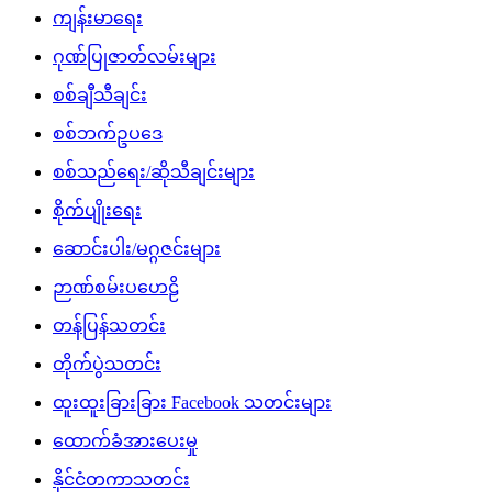
ကျန်းမာရေး
ဂုဏ်ပြုဇာတ်လမ်းများ
စစ်ချီသီချင်း
စစ်ဘက်ဥပဒေ
စစ်သည်ရေး/ဆိုသီချင်းများ
စိုက်ပျိုးရေး
ဆောင်းပါး/မဂ္ဂဇင်းများ
ဉာဏ်စမ်းပဟေဠိ
တန်ပြန်သတင်း
တိုက်ပွဲသတင်း
ထူးထူးခြားခြား Facebook သတင်းများ
ထောက်ခံအားပေးမှု
နိုင်ငံတကာသတင်း