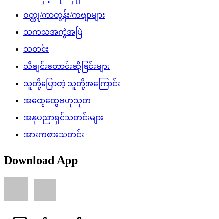
ဝတ္ထု/ကာတွန်း/ကဗျာများ
သကသအကွဲအပြဲ
သတင်း
သီချင်းတောင်းဆိုခြင်းများ
သူတို့ပြောတဲ့ သူတို့အကြောင်း
အထွေထွေဗဟုသုတ
အနုပညာရှင်သတင်းများ
အားကစားသတင်း
Download App