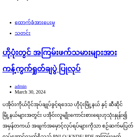
ထောက်ခံအားပေးမှု
သတင်း
ဟိုပုံးတွင် အကြမ်းဖက်သမားများအား
ကန့်ကွက်ရှုတ်ချပွဲ ပြုလုပ်
admin
March 30, 2024
ပအိုဝ်းကိုယ်ပိုင်အုပ်ချုပ်ခွင့်ရဒေသ ဟိုပုံးမြို့နယ် နှင့် ဆီဆိုင်
မြို့နယ်များအတွင်း ပအိုဝ်းလူမျိုးကောင်းစားရေးဟုသုံးနှုန်း၍
အမှန်တကယ် အဖျက်အမှောင့်လုပ်ရပ်များကိုသာ စဉ်ဆက်မပြတ်
လုပ်ဆောင်လျက်ရှိသည့် PNLO/ KNDF/ PDF အကြမ်းဖက်