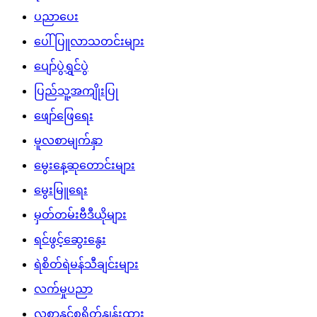
ပညာပေး
ပေါ်ပြူလာသတင်းများ
ပျော်ပွဲရွှင်ပွဲ
ပြည်သူ့အကျိုးပြု
ဖျော်ဖြေရေး
မူလစာမျက်နှာ
မွေးနေ့ဆုတောင်းများ
မွေးမြူရေး
မှတ်တမ်းဗီဒီယိုများ
ရင်ဖွင့်ဆွေးနွေး
ရဲစိတ်ရဲမန်သီချင်းများ
လက်မှုပညာ
လစာနှင့်စရိတ်နှုန်းထား