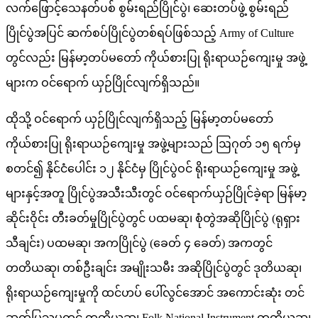
လက်ဖြောင့်သေနတ်ပစ် စွမ်းရည်ပြိုင်ပွဲ၊ ဆေးတပ်ဖွဲ့ စွမ်းရည်
ပြိုင်ပွဲအပြင် ဆက်စပ်ပြိုင်ပွဲတစ်ရပ်ဖြစ်သည့် Army of Culture
တွင်လည်း မြန်မာ့တပ်မတော် ကိုယ်စားပြု ရိုးရာယဉ်ကျေးမှု အဖွဲ့
များက ဝင်ရောက် ယှဉ်ပြိုင်လျက်ရှိသည်။
ထိုသို့ ဝင်ရောက် ယှဉ်ပြိုင်လျက်ရှိသည့် မြန်မာ့တပ်မတော်
ကိုယ်စားပြု ရိုးရာယဉ်ကျေးမှု အဖွဲ့များသည် ဩဂုတ် ၁၅ ရက်မှ
စတင်၍ နိုင်ငံပေါင်း ၁၂ နိုင်ငံမှ ပြိုင်ပွဲဝင် ရိုးရာယဉ်ကျေးမှု အဖွဲ့
များနှင့်အတူ ပြိုင်ပွဲအသီးသီးတွင် ဝင်ရောက်ယှဉ်ပြိုင်ခဲ့ရာ မြန်မာ့
ဆိုင်းဝိုင်း တီးခတ်မှုပြိုင်ပွဲတွင် ပထမဆု၊ စုံတွဲအဆိုပြိုင်ပွဲ (ရုရှား
သီချင်း) ပထမဆု၊ အကပြိုင်ပွဲ (ခေတ် ၄ ခေတ်) အကတွင်
တတိယဆု၊ တစ်ဦးချင်း အမျိုးသမီး အဆိုပြိုင်ပွဲတွင် ဒုတိယဆု၊
ရိုးရာယဉ်ကျေးမှုကို ထင်ဟပ် ပေါ်လွင်အောင် အကောင်းဆုံး တင်
ဆက်ပြသမှုတွင် တတိယဆု၊ Folk National Instrument တတိယဆု၊