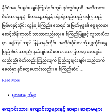
နိုင်ငံအချင်းချင်း၊ ချစ်ကြည်ရင်းတွင် ရင်တွင်းမှာရှိ၊ အသိတရား
စိတ်ထားနူးညံ့၊ စိတ်သန့်သန့်နှင့် ခန့်ခန့်ထည်ထည် နေကြသည်
မြန်မာနှင့်ထိုင်း လွန်ချစ်ကြည်။ ထေရဝါဒ၊ မြတ်ဗုဒ္ဓ၏ ဓမ္မရတနာ၊
စောင့်ထိန်းရာတွင် ဘာသာလည်းတူ၊ ချစ်ကြည်ဖြူနှင့် လူသားပီသ
စွာ၊ နေကြပါသည် မြန်မာနှင့်ထိုင်း၊ အသိုင်းဝိုင်းသည် ရွှေတိုင်းရွှေ
ပြည် စိတ်ထားညီ။ နယ်ချင်းထိစပ်၊ ဘာသာမြတ်နှင့် တပ်ချင်း
လည်းညီ၊ စိတ်လည်းကြည်လျက် ပြည်သူချင်းချစ်၊ သည်ဘက်
ခေတ်မှာ နှစ်တွေဟောင်းလည်း၊ ချစ်ကြည်ဆဲပါ…
Read More
မူလစာမျက်နှာ
ကျောင်းသား၊ ကျောင်းသူများနှင့် ဆရာ၊ ဆရာမများ