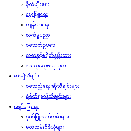
စိုက်ပျိုးရေး
မွေးမြူရေး
ကျန်းမာရေး
လက်မှုပညာ
စစ်ဘက်ဥပဒေ
လစာနှင့်စရိတ်နှုန်းထား
အထွေထွေဗဟုသုတ
စစ်ချီသီချင်း
စစ်သည်ရေး/ဆိုသီချင်းများ
ရဲစိတ်ရဲမာန်သီချင်းများ
ဖျော်ဖြေရေး
ဂုဏ်ပြုဇာတ်လမ်းများ
မှတ်တမ်းဗီဒီယိုများ