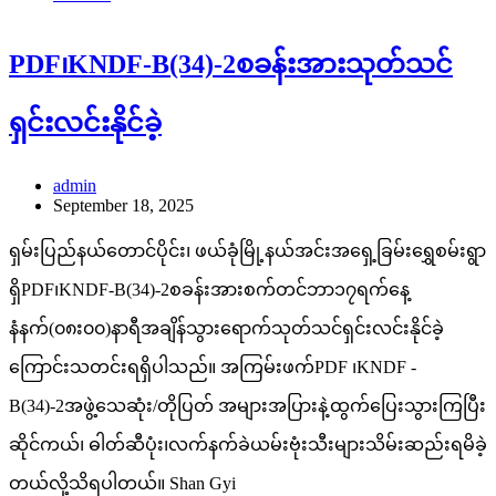
PDF၊KNDF-B(34)-2စခန်းအားသုတ်သင်
ရှင်းလင်းနိုင်ခဲ့
admin
September 18, 2025
ရှမ်းပြည်နယ်တောင်ပိုင်း၊ ဖယ်ခုံမြို့နယ်အင်းအရှေ့ခြမ်းရွှေစမ်းရွာ
ရှိPDF၊KNDF-B(34)-2စခန်းအားစက်တင်ဘာ၁၇ရက်နေ့
နံနက်(၀၈း၀၀)နာရီအချိန်သွားရောက်သုတ်သင်ရှင်းလင်းနိုင်ခဲ့
ကြောင်းသတင်းရရှိပါသည်။ အကြမ်းဖက်PDF ၊KNDF -
B(34)-2အဖွဲ့သေဆုံး/တိုပြတ် အများအပြားနဲ့ထွက်ပြေးသွားကြပြီး
ဆိုင်ကယ်၊ ဓါတ်ဆီပုံး၊လက်နက်ခဲယမ်းဗုံးသီးများသိမ်းဆည်းရမိခဲ့
တယ်လို့သိရပါတယ်။ Shan Gyi