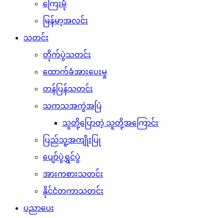
ကြေးမုံ
မြန်မာ့အလင်း
သတင်း
တိုက်ပွဲသတင်း
ထောက်ခံအားပေးမှု
တန်ပြန်သတင်း
သကသအကွဲအပြဲ
သူတို့ပြောတဲ့ သူတို့အကြောင်း
ပြည်သူ့အကျိုးပြု
ပျော်ပွဲရွှင်ပွဲ
အားကစားသတင်း
နိုင်ငံတကာသတင်း
ပညာပေး