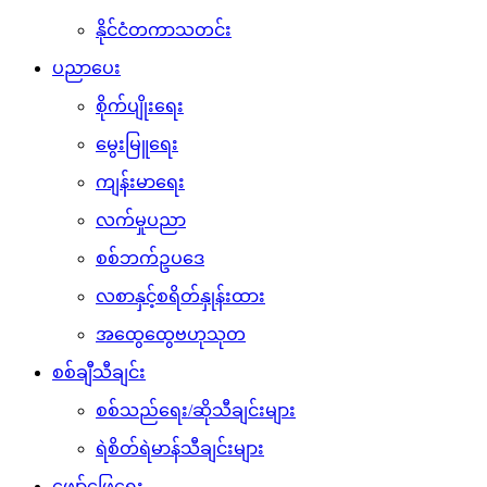
နိုင်ငံတကာသတင်း
ပညာပေး
စိုက်ပျိုးရေး
မွေးမြူရေး
ကျန်းမာရေး
လက်မှုပညာ
စစ်ဘက်ဥပဒေ
လစာနှင့်စရိတ်နှုန်းထား
အထွေထွေဗဟုသုတ
စစ်ချီသီချင်း
စစ်သည်ရေး/ဆိုသီချင်းများ
ရဲစိတ်ရဲမာန်သီချင်းများ
ဖျော်ဖြေရေး