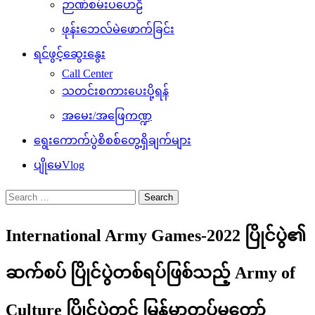
ဉာဏ်စမ်းပဟေဠိ
ဖုန်းဘေလ်မဲဖောက်ခြင်း
ရင်ဖွင့်ဆွေးနွေး
Call Center
သတင်းစကားပေးပို့ရန်
အမေး/အဖြေကဏ္ဍ
ရွေးကောက်ပွဲစိစစ်တွေ့ရှိချက်များ
ပျိုမေVlog
Search
for:
International Army Games-2022 ပြိုင်ပွဲ၏
ဆက်စပ် ပြိုင်ပွဲတစ်ရပ်ဖြစ်သည့် Army of
Culture ပြိုင်ပွဲတွင် မြန်မာ့တပ်မတော်