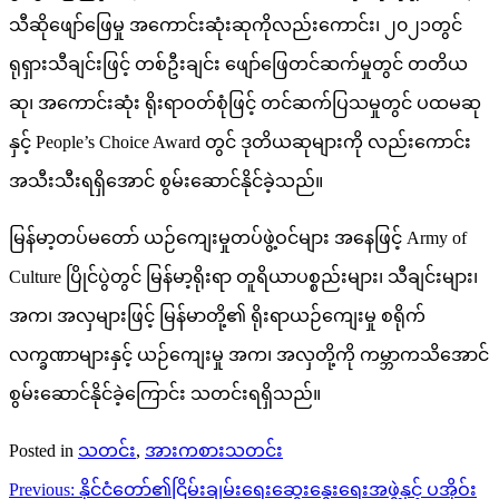
သီဆိုဖျော်ဖြေမှု အကောင်းဆုံးဆုကိုလည်းကောင်း၊ ၂၀၂၁တွင်
ရုရှားသီချင်းဖြင့် တစ်ဦးချင်း ဖျော်ဖြေတင်ဆက်မှုတွင် တတိယ
ဆု၊ အကောင်းဆုံး ရိုးရာဝတ်စုံဖြင့် တင်ဆက်ပြသမှုတွင် ပထမဆု
နှင့် People’s Choice Award တွင် ဒုတိယဆုများကို လည်းကောင်း
အသီးသီးရရှိအောင် စွမ်းဆောင်နိုင်ခဲ့သည်။
မြန်မာ့တပ်မတော် ယဉ်ကျေးမှုတပ်ဖွဲ့ဝင်များ အနေဖြင့် Army of
Culture ပြိုင်ပွဲတွင် မြန်မာ့ရိုးရာ တူရိယာပစ္စည်းများ၊ သီချင်းများ၊
အက၊ အလှများဖြင့် မြန်မာတို့၏ ရိုးရာယဉ်ကျေးမှု စရိုက်
လက္ခဏာများနှင့် ယဉ်ကျေးမှု အက၊ အလှတို့ကို ကမ္ဘာကသိအောင်
စွမ်းဆောင်နိုင်ခဲ့ကြောင်း သတင်းရရှိသည်။
Posted in
သတင်း
,
အားကစားသတင်း
Post
Previous:
နိုင်ငံတော်၏ငြိမ်းချမ်းရေးဆွေးနွေးရေးအဖွဲ့နှင့် ပအိုဝ်း