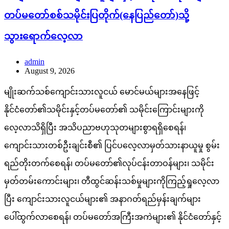
တပ်မတော်စစ်သမိုင်းပြတိုက်(နေပြည်တော်)သို့
သွားရောက်လေ့လာ
admin
August 9, 2026
မျိုးဆက်သစ်ကျောင်းသားလူငယ် မောင်မယ်များအနေဖြင့်
နိုင်ငံတော်၏သမိုင်းနှင့်တပ်မတော်၏ သမိုင်းကြောင်းများကို
လေ့လာသိရှိပြီး အသိပညာဗဟုသုတများစွာရရှိစေရန်၊
ကျောင်းသားတစ်ဦးချင်းစီ၏ ပြင်ပလေ့လာမှတ်သားနာယူမှု စွမ်း
ရည်တိုးတက်စေရန်၊ တပ်မတော်၏လုပ်ငန်းတာဝန်များ၊ သမိုင်း
မှတ်တမ်းကောင်းများ၊ တီထွင်ဆန်းသစ်မှုများကိုကြည့်ရှုလေ့လာ
ပြီး ကျောင်းသားလူငယ်များ၏ အနာဂတ်ရည်မှန်းချက်များ
ပေါ်ထွက်လာစေရန်၊ တပ်မတော်အကြီးအကဲများ၏ နိုင်ငံတော်နှင့်