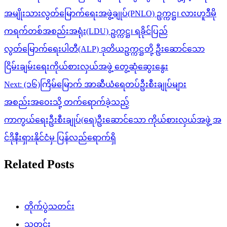
navigation
အမျိုးသားလွတ်မြောက်ရေးအဖွဲ့ချုပ်(PNLO) ဥက္ကဋ္ဌ၊ လားဟူဒီမို
ကရက်တစ်အစည်းအရုံး(LDU) ဥက္ကဋ္ဌ၊ ရခိုင်ပြည်
လွတ်မြောက်ရေးပါတီ(ALP) ဒုတိယဥက္ကဋ္ဌတို့ ဦးဆောင်သော
ငြိမ်းချမ်းရေးကိုယ်စားလှယ်အဖွဲ့ တွေ့ဆုံဆွေးနွေး
Next:
(၁၆)ကြိမ်မြောက် အာဆီယံရေတပ်ဦးစီးချုပ်များ
အစည်းအဝေးသို့ တက်ရောက်ခဲ့သည့်
ကာကွယ်ရေးဦးစီးချုပ်(ရေ)ဦးဆောင်သော ကိုယ်စားလှယ်အဖွဲ့ အ
င်ဒိုနီးရှားနိုင်ငံမှ ပြန်လည်ရောက်ရှိ
Related Posts
တိုက်ပွဲသတင်း
သတင်း