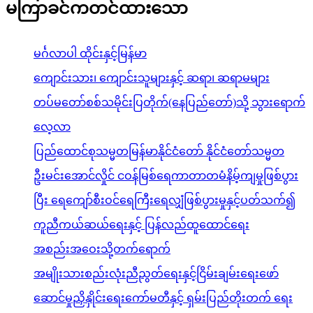
မကြာခင်ကတင်ထားသော
မင်္ဂလာပါ ထိုင်းနှင့်မြန်မာ
ကျောင်းသား၊ ကျောင်းသူများနှင့် ဆရာ၊ ဆရာမများ
တပ်မတော်စစ်သမိုင်းပြတိုက်(နေပြည်တော်)သို့ သွားရောက်
လေ့လာ
ပြည်ထောင်စုသမ္မတမြန်မာနိုင်ငံတော် နိုင်ငံတော်သမ္မတ
ဦးမင်းအောင်လှိုင် ငဝန်မြစ်ရေကာတာတမံနိမ့်ကျမှုဖြစ်ပွား
ပြီး ရေကျော်စီးဝင်ရေကြီးရေလျှံဖြစ်ပွားမှုနှင့်ပတ်သက်၍
ကူညီကယ်ဆယ်ရေးနှင့် ပြန်လည်ထူထောင်ရေး
အစည်းအဝေးသို့တက်ရောက်
အမျိုးသားစည်းလုံးညီညွတ်ရေးနှင့်ငြိမ်းချမ်းရေးဖော်
ဆောင်မှုညှိနှိုင်းရေးကော်မတီနှင့် ရှမ်းပြည်တိုးတက် ရေး