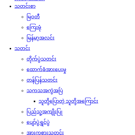
သတင်းစာ
မြဝတီ
ကြေးမုံ
မြန်မာ့အလင်း
သတင်း
တိုက်ပွဲသတင်း
ထောက်ခံအားပေးမှု
တန်ပြန်သတင်း
သကသအကွဲအပြဲ
သူတို့ပြောတဲ့ သူတို့အကြောင်း
ပြည်သူ့အကျိုးပြု
ပျော်ပွဲရွှင်ပွဲ
အားကစားသတင်း