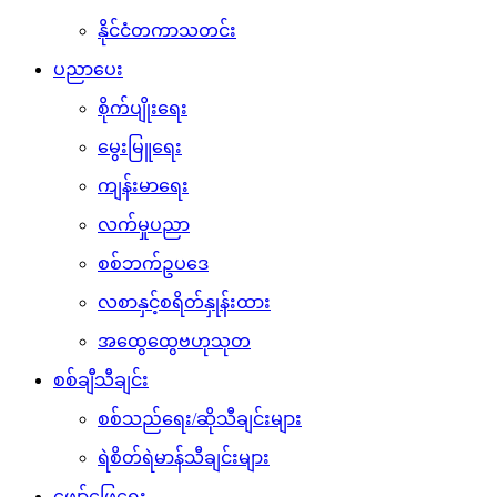
နိုင်ငံတကာသတင်း
ပညာပေး
စိုက်ပျိုးရေး
မွေးမြူရေး
ကျန်းမာရေး
လက်မှုပညာ
စစ်ဘက်ဥပဒေ
လစာနှင့်စရိတ်နှုန်းထား
အထွေထွေဗဟုသုတ
စစ်ချီသီချင်း
စစ်သည်ရေး/ဆိုသီချင်းများ
ရဲစိတ်ရဲမာန်သီချင်းများ
ဖျော်ဖြေရေး