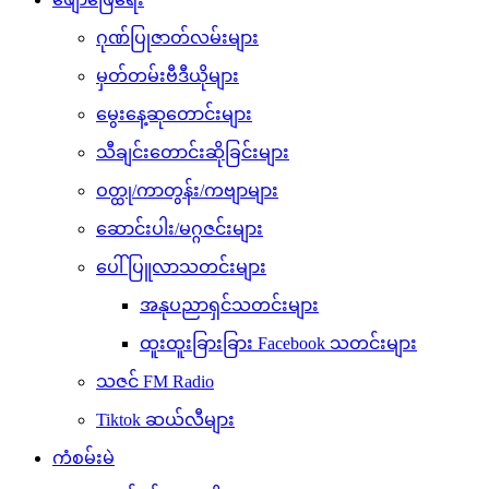
ဂုဏ်ပြုဇာတ်လမ်းများ
မှတ်တမ်းဗီဒီယိုများ
မွေးနေ့ဆုတောင်းများ
သီချင်းတောင်းဆိုခြင်းများ
ဝတ္ထု/ကာတွန်း/ကဗျာများ
ဆောင်းပါး/မဂ္ဂဇင်းများ
ပေါ်ပြူလာသတင်းများ
အနုပညာရှင်သတင်းများ
ထူးထူးခြားခြား Facebook သတင်းများ
သဇင် FM Radio
Tiktok ဆယ်လီများ
ကံစမ်းမဲ