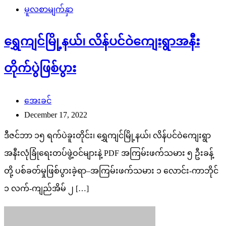
မူလစာမျက်နှာ
ရွှေကျင်မြို့နယ်၊ လိန်ပင်ဝဲကျေးရွာအနီး
တိုက်ပွဲဖြစ်ပွား
အေးခင်
December 17, 2022
ဒီဇင်ဘာ ၁၅ ရက်ပဲခူးတိုင်း၊ ရွှေကျင်မြို့နယ်၊ လိန်ပင်ဝဲကျေးရွာ
အနီးလုံခြုံရေးတပ်ဖွဲ့ဝင်များနဲ့ PDF အကြမ်းဖက်သမား ၅ ဦးခန့်
တို့ ပစ်ခတ်မှုဖြစ်ပွားခဲ့ရာ–အကြမ်းဖက်သမား ၁ လောင်း-ကာဘိုင်
၁ လက်-ကျည်အိမ် ၂ […]