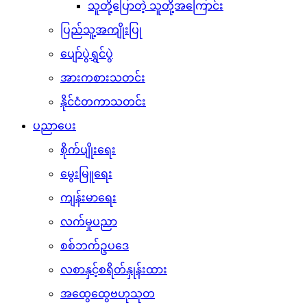
သူတို့ပြောတဲ့ သူတို့အကြောင်း
ပြည်သူ့အကျိုးပြု
ပျော်ပွဲရွှင်ပွဲ
အားကစားသတင်း
နိုင်ငံတကာသတင်း
ပညာပေး
စိုက်ပျိုးရေး
မွေးမြူရေး
ကျန်းမာရေး
လက်မှုပညာ
စစ်ဘက်ဥပဒေ
လစာနှင့်စရိတ်နှုန်းထား
အထွေထွေဗဟုသုတ