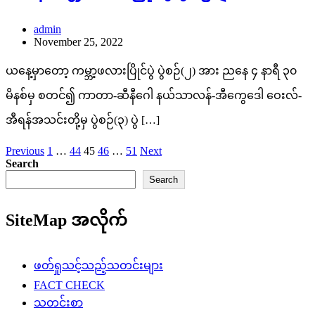
admin
November 25, 2022
ယနေ့မှာတော့ ကမ္ဘာ့ဖလားပြိုင်ပွဲ ပွဲစဉ်(၂) အား ညနေ ၄ နာရီ ၃၀
မိနစ်မှ စတင်၍ ကာတာ-ဆီနီဂေါ နယ်သာလန်-အီကွေဒေါ ဝေးလ်-
အီရန်အသင်းတို့မှ ပွဲစဉ်(၃) ပွဲ […]
Posts
Previous
1
…
44
45
46
…
51
Next
Search
pagination
Search
SiteMap အလိုက်
ဖတ်ရှုသင့်သည့်သတင်းများ
FACT CHECK
သတင်းစာ