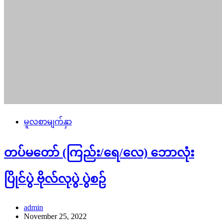
မူလစာမျက်နှာ
တပ်မတော် (ကြည်း/ရေ/လေ) ဘောလုံး
ပြိုင်ပွဲ ဗိုလ်လုပွဲ ပွဲစဉ်
admin
November 25, 2022