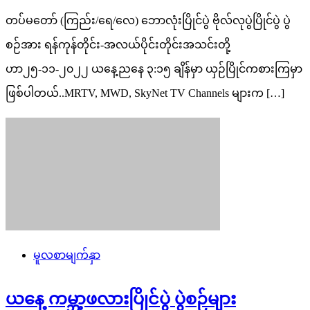
တပ်မတော် (ကြည်း/ရေ/လေ) ဘောလုံးပြိုင်ပွဲ ဗိုလ်လုပွဲပြိုင်ပွဲ ပွဲ
စဉ်အား ရန်ကုန်တိုင်း-အလယ်ပိုင်းတိုင်းအသင်းတို့
ဟာ၂၅-၁၁-၂၀၂၂ ယနေ့ညနေ ၃:၁၅ ချိန်မှာ ယှဉ်ပြိုင်ကစားကြမှာ
ဖြစ်ပါတယ်..MRTV, MWD, SkyNet TV Channels များက […]
မူလစာမျက်နှာ
ယနေ့ ကမ္ဘာ့ဖလားပြိုင်ပွဲ ပွဲစဉ်များ