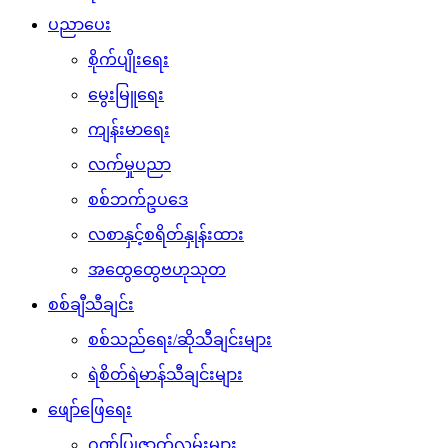
ပညာပေး
စိုက်ပျိုးရေး
မွေးမြူရေး
ကျန်းမာရေး
လက်မှုပညာ
စစ်ဘက်ဥပဒေ
လစာနှင့်စရိတ်နှုန်းထား
အထွေထွေဗဟုသုတ
စစ်ချီသီချင်း
စစ်သည်ရေး/ဆိုသီချင်းများ
ရဲစိတ်ရဲမာန်သီချင်းများ
ဖျော်ဖြေရေး
ဂုဏ်ပြုဇာတ်လမ်းများ