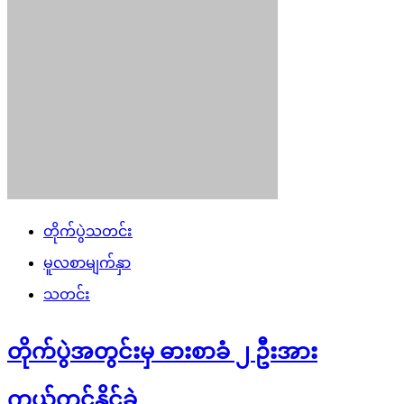
တိုက်ပွဲသတင်း
မူလစာမျက်နှာ
သတင်း
တိုက်ပွဲအတွင်းမှ ဓားစာခံ ၂ ဦးအား
ကယ်တင်နိုင်ခဲ့