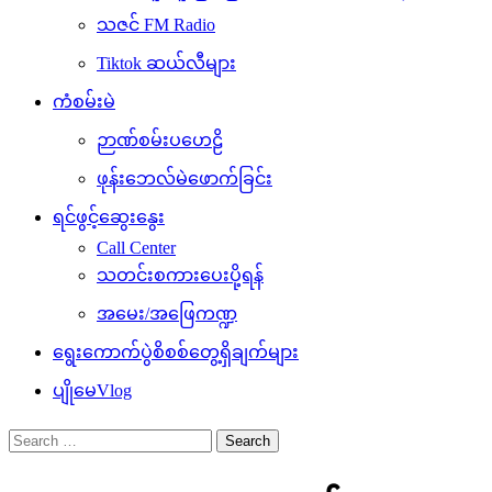
သဇင် FM Radio
Tiktok ဆယ်လီများ
ကံစမ်းမဲ
ဉာဏ်စမ်းပဟေဠိ
ဖုန်းဘေလ်မဲဖောက်ခြင်း
ရင်ဖွင့်ဆွေးနွေး
Call Center
သတင်းစကားပေးပို့ရန်
အမေး/အဖြေကဏ္ဍ
ရွေးကောက်ပွဲစိစစ်တွေ့ရှိချက်များ
ပျိုမေVlog
Search
for: