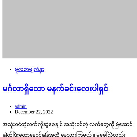
မူလစာမျက်နှာ
မင်္ဂလာရှိသော မနက်ခင်းလေးပါရှင်
admin
December 22, 2022
အသုံး၀င်တဲ့လက်ကိုဆွဲစေချင် အသုံး၀င်တဲ့ လက်တွေကိုမြဲအောင်
ချိတ်ပြီးတော့နေ၀င်ချိန်အထိ နေသွားကြမယ် ။ မခေါ်လို့လည်း