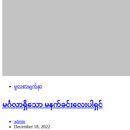
မူလစာမျက်နှာ
မင်္ဂလာရှိသော မနက်ခင်းလေးပါရှင်
admin
December 18, 2022