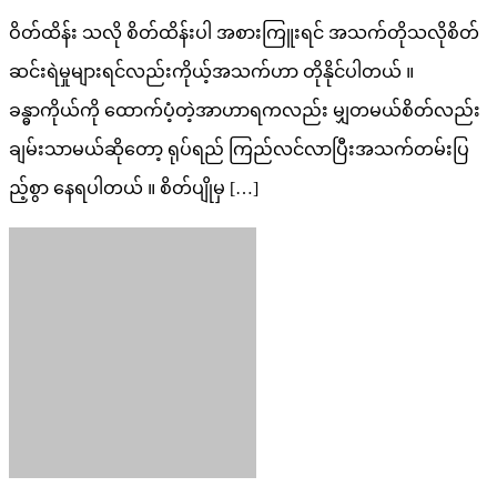
ဝိတ်ထိန်း သလို စိတ်ထိန်းပါ အစားကြူးရင် အသက်တိုသလိုစိတ်
ဆင်းရဲမှုများရင်လည်းကိုယ့်အသက်ဟာ တိုနိုင်ပါတယ် ။
ခန္ဓာကိုယ်ကို ထောက်ပံ့တဲ့အာဟာရကလည်း မျှတမယ်စိတ်လည်း
ချမ်းသာမယ်ဆိုတော့ ရုပ်ရည် ကြည်လင်လာပြီးအသက်တမ်းပြ
ည့်စွာ နေရပါတယ် ။ စိတ်ပျိုမှ […]