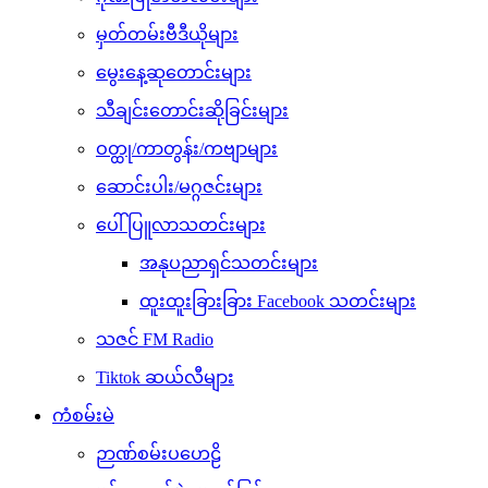
မှတ်တမ်းဗီဒီယိုများ
မွေးနေ့ဆုတောင်းများ
သီချင်းတောင်းဆိုခြင်းများ
ဝတ္ထု/ကာတွန်း/ကဗျာများ
ဆောင်းပါး/မဂ္ဂဇင်းများ
ပေါ်ပြူလာသတင်းများ
အနုပညာရှင်သတင်းများ
ထူးထူးခြားခြား Facebook သတင်းများ
သဇင် FM Radio
Tiktok ဆယ်လီများ
ကံစမ်းမဲ
ဉာဏ်စမ်းပဟေဠိ