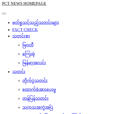
PCT NEWS HOMEPAGE
ဖတ်ရှုသင့်သည့်သတင်းများ
FACT CHECK
သတင်းစာ
မြဝတီ
ကြေးမုံ
မြန်မာ့အလင်း
သတင်း
တိုက်ပွဲသတင်း
ထောက်ခံအားပေးမှု
တန်ပြန်သတင်း
သကသအကွဲအပြဲ