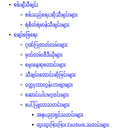
စစ်ချီသီချင်း
စစ်သည်ရေး/ဆိုသီချင်းများ
ရဲစိတ်ရဲမာန်သီချင်းများ
ဖျော်ဖြေရေး
ဂုဏ်ပြုဇာတ်လမ်းများ
မှတ်တမ်းဗီဒီယိုများ
မွေးနေ့ဆုတောင်းများ
သီချင်းတောင်းဆိုခြင်းများ
ဝတ္ထု/ကာတွန်း/ကဗျာများ
ဆောင်းပါး/မဂ္ဂဇင်းများ
ပေါ်ပြူလာသတင်းများ
အနုပညာရှင်သတင်းများ
ထူးထူးခြားခြား Facebook သတင်းများ