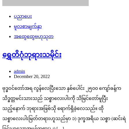
ပညာပေး
မူလစာမျက်နှာ
အထွေထွေဗဟုသုတ
ရွှေတိဂုံဘုရားသမိုင်း
admin
December 20, 2022
ဗုဒ္ဓဝင်တော်အရ လွန်လေပြီးသော နှစ်ပေါင်း ၂၅၀၀ ကျော်ခန့်က
သိဒ္ဓတ္တမင်းသားသည် သစ္စာလေးပါးကို သိမြင်တော်မူပြီး
သည့်နောက် ဘုရားအဖြစ်သို ရောက်ရှိခဲ့လေသည်။ ထို
သစ္စာလေးပါးမြတ်တရားဟူသည်မှာ ၁) ဒုက္ခအရိယ သစ္စာ (ဆင်းရဲ
ခြင်းဟူသောအမှန်တရား)၂) […]