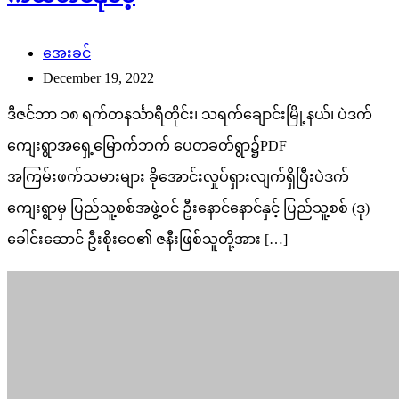
အေးခင်
December 19, 2022
ဒီဇင်ဘာ ၁၈ ရက်တနင်္သာရီတိုင်း၊ သရက်ချောင်းမြို့နယ်၊ ပဲဒက်
ကျေးရွာအရှေ့မြောက်ဘက် ပေတခတ်ရွာ၌PDF
အကြမ်းဖက်သမားများ ခိုအောင်းလှုပ်ရှားလျက်ရှိပြီးပဲဒက်
ကျေးရွာမှ ပြည်သူ့စစ်အဖွဲ့ဝင် ဦးနောင်နောင်နှင့် ပြည်သူ့စစ် (ဒု)
ခေါင်းဆောင် ဦးစိုးဝေ၏ ဇနီးဖြစ်သူတို့အား […]