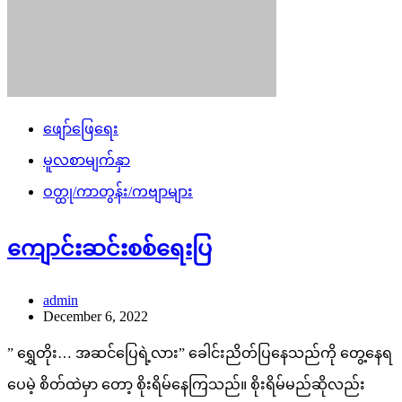
ဖျော်ဖြေရေး
မူလစာမျက်နှာ
ဝတ္ထု/ကာတွန်း/ကဗျာများ
ကျောင်းဆင်းစစ်ရေးပြ
admin
December 6, 2022
” ရွှေတိုး… အဆင်ပြေရဲ့လား” ခေါင်းညိတ်ပြနေသည်ကို တွေ့နေရ
ပေမဲ့ စိတ်ထဲမှာ တော့ စိုးရိမ်နေကြသည်။ စိုးရိမ်မည်ဆိုလည်း