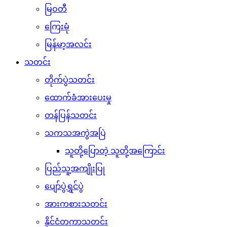
မြဝတီ
ကြေးမုံ
မြန်မာ့အလင်း
သတင်း
တိုက်ပွဲသတင်း
ထောက်ခံအားပေးမှု
တန်ပြန်သတင်း
သကသအကွဲအပြဲ
သူတို့ပြောတဲ့ သူတို့အကြောင်း
ပြည်သူ့အကျိုးပြု
ပျော်ပွဲရွှင်ပွဲ
အားကစားသတင်း
နိုင်ငံတကာသတင်း