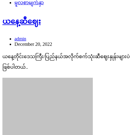
မူလစာမျက်နှာ
ယနေ့ဆီဈေး
admin
December 20, 2022
ယနေ့တိုင်းဒေသကြီး/ပြည်နယ်အလိုက်စက်သုံးဆီဈေးနှုန်းများပဲ
ဖြစ်ပါတယ်..