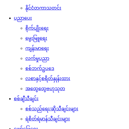
နိုင်ငံတကာသတင်း
ပညာပေး
စိုက်ပျိုးရေး
မွေးမြူရေး
ကျန်းမာရေး
လက်မှုပညာ
စစ်ဘက်ဥပဒေ
လစာနှင့်စရိတ်နှုန်းထား
အထွေထွေဗဟုသုတ
စစ်ချီသီချင်း
စစ်သည်ရေး/ဆိုသီချင်းများ
ရဲစိတ်ရဲမာန်သီချင်းများ
ဖျော်ဖြေရေး