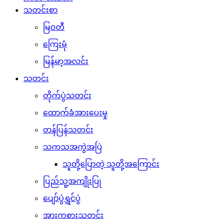
သတင်းစာ
မြဝတီ
ကြေးမုံ
မြန်မာ့အလင်း
သတင်း
တိုက်ပွဲသတင်း
ထောက်ခံအားပေးမှု
တန်ပြန်သတင်း
သကသအကွဲအပြဲ
သူတို့ပြောတဲ့ သူတို့အကြောင်း
ပြည်သူ့အကျိုးပြု
ပျော်ပွဲရွှင်ပွဲ
အားကစားသတင်း