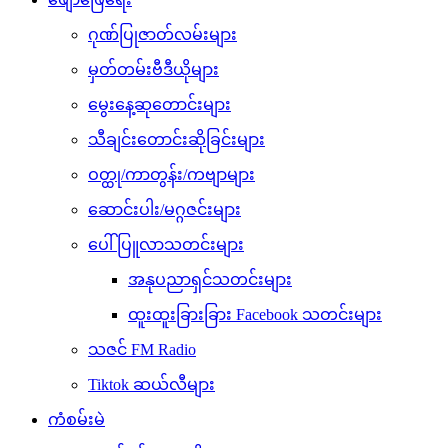
ဂုဏ်ပြုဇာတ်လမ်းများ
မှတ်တမ်းဗီဒီယိုများ
မွေးနေ့ဆုတောင်းများ
သီချင်းတောင်းဆိုခြင်းများ
ဝတ္ထု/ကာတွန်း/ကဗျာများ
ဆောင်းပါး/မဂ္ဂဇင်းများ
ပေါ်ပြူလာသတင်းများ
အနုပညာရှင်သတင်းများ
ထူးထူးခြားခြား Facebook သတင်းများ
သဇင် FM Radio
Tiktok ဆယ်လီများ
ကံစမ်းမဲ