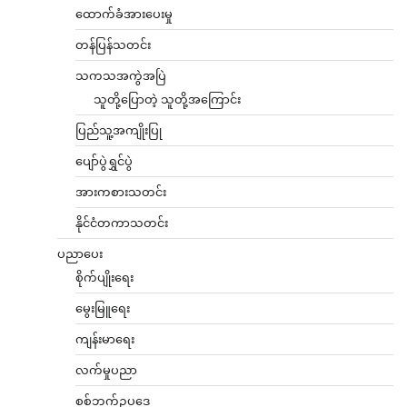
ထောက်ခံအားပေးမှု
တန်ပြန်သတင်း
သကသအကွဲအပြဲ
သူတို့ပြောတဲ့ သူတို့အကြောင်း
ပြည်သူ့အကျိုးပြု
ပျော်ပွဲရွှင်ပွဲ
အားကစားသတင်း
နိုင်ငံတကာသတင်း
ပညာပေး
စိုက်ပျိုးရေး
မွေးမြူရေး
ကျန်းမာရေး
လက်မှုပညာ
စစ်ဘက်ဥပဒေ