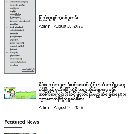
ပြည်သူချစ်တဲ့စစ်မှုထမ်း
Admin
August 10, 2026
နိုင်ငံတော်သမ္မတ ဦးမင်းအောင်လှိုင် ဟင်္သာတမြို့၊ မအူ
ပင်မြို့နှင့် ပုသိမ်မြို့တို့ရှိ တက္ကသိုလ်များနှင့် ခရိုင်
အားကစားကွင်းအဆင့်မြှင့်တင်နိုင်မည့် အခြေအနေများ
သွားရောက်ကြည့်ရှုစစ်ဆေး
Admin
August 10, 2026
Featured News