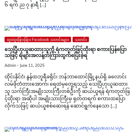
၆ ရက် ည ၇ နာရီ […]
ထူးထူးခြားခြား Facebook သတင်းများ
သတင်း
သေပြီဟုယူဆထားသူကို ရဲကတုတ်ဖြင့်ထိုးရာ စကားပြန်ပြော
သဖြင့် ရဲများအလန့်တကြားထွက်ပြေးခဲ့ရ
Admin
June 11, 2025
ထိုင်းနိုင်ငံ၊ နွန်ထဘူရီခရိုင်၊ ဘန်ဘာထောင်မြို့နယ်ရှိ ခလောင်း
လမ်ဖိုတံတားအောက်၊ ရေထဲမှတွေ့ရသည့် သေပြီဟုယူဆထား
သူ သက်ကြီးအမျိုးသားကြီးတစ်ဦးကို ဆယ်ယူရန် ရဲကတုတ်ဖြ
င့်ထိုးရာ အဆိုပါ အမျိုးသားကြီးမှ ရုတ်တရက် စကားထပြော
လိုက်သဖြင့် ဆယ်ယူစစ်ဆေးရန် ဆောင်ရွက်နေသော […]