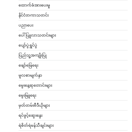
ထောက်ခံအားပေးမှု
နိုင်ငံတကာသတင်း
ပညာပေး
ပေါ်ပြူလာသတင်းများ
ပျော်ပွဲရွှင်ပွဲ
ပြည်သူ့အကျိုးပြု
ဖျော်ဖြေရေး
မူလစာမျက်နှာ
မွေးနေ့ဆုတောင်းများ
မွေးမြူရေး
မှတ်တမ်းဗီဒီယိုများ
ရင်ဖွင့်ဆွေးနွေး
ရဲစိတ်ရဲမန်သီချင်းများ