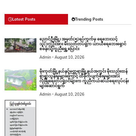
Latest Posts
Trending Posts
ညောင်ဦးမြို့၊ အမှတ်(၅)ရပ်ကွက်မှ ရေဘေးသင့်
သူ(၁၇)ဦးအား မီးသတ်တပ်ဖွဲ့က ယာယီရေဘေးရှောင်
စခန်းသို့ကူညီရွှေ့ပြောင်း
Admin
August 10, 2026
မိုးကုတ်မြို့နယ်နှင့်မတ္တရာမြို့နယ်အတွင်း မိုးသည်းထန်
စွာရွာသွန်းမှုများကြောင့် ထိခိုက်ပျက်စီးမှုများအား
လုံခြုံရေးတပ်ဖွဲ့ဝင်များက ကူညီကယ်ဆယ်ရေးလုပ်ငန်း
များဆောင်ရွက်
Admin
August 10, 2026