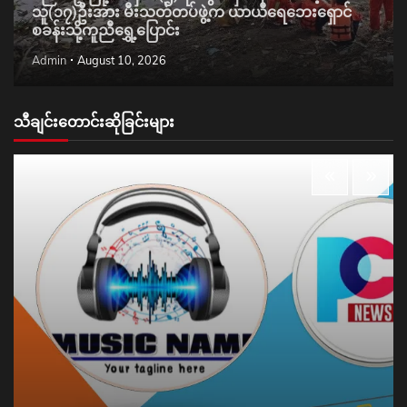
သူ(၁၇)ဦးအား မီးသတ်တပ်ဖွဲ့က ယာယီရေဘေးရှောင်
စခန်းသို့ကူညီရွှေ့ပြောင်း
Admin
August 10, 2026
သီချင်းတောင်းဆိုခြင်းများ