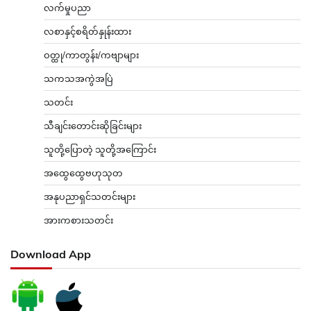
လက်မှုပညာ
လစာနှင့်စရိတ်နှုန်းထား
ဝတ္ထု/ကာတွန်း/ကဗျာများ
သကသအကွဲအပြဲ
သတင်း
သီချင်းတောင်းဆိုခြင်းများ
သူတို့ပြောတဲ့ သူတို့အကြောင်း
အထွေထွေဗဟုသုတ
အနုပညာရှင်သတင်းများ
အားကစားသတင်း
Download App