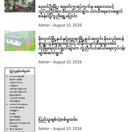
ညောင်ဦးမြို့၊ အမှတ်(၅)ရပ်ကွက်မှ ရေဘေးသင့်
သူ(၁၇)ဦးအား မီးသတ်တပ်ဖွဲ့က ယာယီရေဘေးရှောင်
စခန်းသို့ကူညီရွှေ့ပြောင်း
Admin
August 10, 2026
မိုးကုတ်မြို့နယ်နှင့်မတ္တရာမြို့နယ်အတွင်း မိုးသည်းထန်
စွာရွာသွန်းမှုများကြောင့် ထိခိုက်ပျက်စီးမှုများအား
လုံခြုံရေးတပ်ဖွဲ့ဝင်များက ကူညီကယ်ဆယ်ရေးလုပ်ငန်း
များဆောင်ရွက်
Admin
August 10, 2026
ပြည်သူချစ်တဲ့စစ်မှုထမ်း
Admin
August 10, 2026