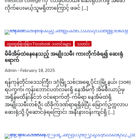
medical college ကို လာခဲ့ပါတယ်။ ဆေးရုံတက်ဖို့ အဖော်
လိုက်ပေးမယ့်သူမရှိတာကြောင့် ဖခင် […]
ထူးထူးခြားခြား Facebook သတင်းများ
သတင်း
မိမိအိမ်ထဲနေ‌နေသည့် အမျိုးသမီး ကားတိုက်ခံရ၍ ဆေးရုံ
ရောက်
Admin
February 18, 2025
ရန်ကုန်တိုင်းဒေသကြီး၊ ဒဂုံမြို့သစ်(အရှေ့ပိုင်း)မြို့နယ်၊ (၁၀၈)
ရပ်ကွက်၊ ကုန်းဘောင်ပတ်လမ်းရှိ နေအိမ်ကို အိမ်စီးယာဉ်မှ
အရှိန်မထိန်းနိုင်ဘဲ ဝင်ရောက်တို-က်မိရာ နေအိမ်ထဲရှိ
အမျိုးသမီးတစ်ဦး ထိခိုက်ဒဏ်ရာရရှိခဲ့ပြီး မြောက်ဥက္ကလာပ
ဆေးရုံသို့ ပို့ဆောင်ခဲ့ရကြောင်း အနီးနားဝန်းကျင်ရှိ […]