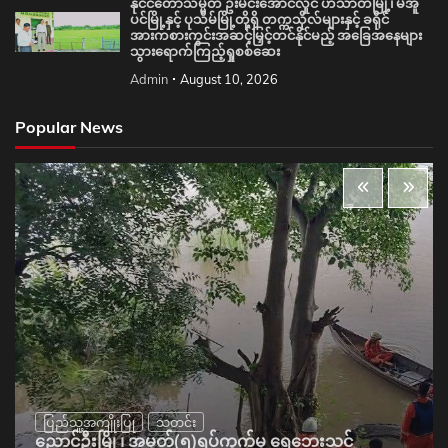
နိုင်ငံတော်သမ္မတ ဦးမင်းအောင်လှိုင် ဟင်္သာတမြို့၊ မအူ
ပင်မြို့နှင့် ပုသိမ်မြို့တို့ရှိ တက္ကသိုလ်များနှင့် ခရိုင်
အားကစားကွင်းအဆင့်မြှင့်တင်နိုင်မည့် အခြေအနေများ
သွားရောက်ကြည့်ရှုစစ်ဆေး
Admin
August 10, 2026
Popular News
ပြည်သူ့အကျိုးပြု
သတင်း
ညောင်ဦးမြို့၊ အမှတ်(၅)ရပ်ကွက်မှ ရေဘေးသင့်