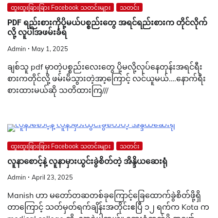
ထူးထူးခြားခြား Facebook သတင်းများ
သတင်း
PDF ရည်းစားကိုပို့မယ်ပစ္စည်းတွေ အရင်ရည်းစားက တိုင်လိုက်
လို့ လူပါအဖမ်းခံရ
Admin
May 1, 2025
ချစ်သူ pdf မှာတဲ့ပစ္စည်းလေးတွေ ပို့မလို့လုပ်နေတုန်းအရင်ရီး
စားကတိုင်လို့ ဖမ်းမိသွားတဲ့အာ့ကြောင့် လင်ယူမယ်….နောက်ရီး
စားထားမယ်ဆို သတိထားကြ///
ထူးထူးခြားခြား Facebook သတင်းများ
သတင်း
လူနာစောင့်နဲ့ လူနာမှားယွင်းခွဲစိတ်တဲ့ အိန္ဒိယဆေးရုံ
Admin
April 23, 2025
Manish ဟာ မတော်တဆတစ်ခုကြောင့်ခြေထောက်ခွဲစိတ်ဖို့ရှိ
တာကြောင့် သတ်မှတ်ရက်ချိန်းအတိုင်းဧပြီ ၁၂ ရက်က Kota က