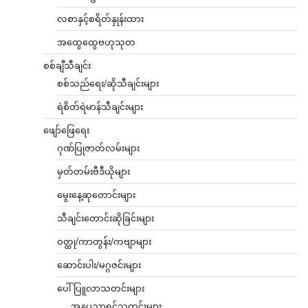
လစာနှင့်စရိတ်နှုန်းထား
အထွေထွေဗဟုသုတ
စစ်ချီသီချင်း
စစ်သည်ရေး/ဆိုသီချင်းများ
ရဲစိတ်ရဲမာန်သီချင်းများ
ဖျော်ဖြေရေး
ဂုဏ်ပြုဇာတ်လမ်းများ
မှတ်တမ်းဗီဒီယိုများ
မွေးနေ့ဆုတောင်းများ
သီချင်းတောင်းဆိုခြင်းများ
ဝတ္ထု/ကာတွန်း/ကဗျာများ
ဆောင်းပါး/မဂ္ဂဇင်းများ
ပေါ်ပြူလာသတင်းများ
အနုပညာရှင်သတင်းများ