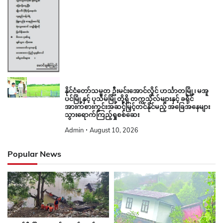
နိုင်ငံတော်သမ္မတ ဦးမင်းအောင်လှိုင် ဟင်္သာတမြို့၊ မအူ
ပင်မြို့နှင့် ပုသိမ်မြို့တို့ရှိ တက္ကသိုလ်များနှင့် ခရိုင်
အားကစားကွင်းအဆင့်မြှင့်တင်နိုင်မည့် အခြေအနေများ
သွားရောက်ကြည့်ရှုစစ်ဆေး
Admin
August 10, 2026
Popular News