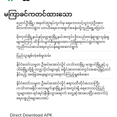
မကြာခင်ကတင်ထားသော
ညောင်ဦးမြို့၊ အမှတ်(၅)ရပ်ကွက်မှ ရေဘေးသင့်သူ(၁၇)ဦးအား
မီးသတ်တပ်ဖွဲ့က ယာယီရေဘေးရှောင်စခန်းသို့ကူညီရွှေ့ပြောင်း
မိုးကုတ်မြို့နယ်နှင့်မတ္တရာမြို့နယ်အတွင်း မိုးသည်းထန်စွာရွာသွန်းမှု
များကြောင့် ထိခိုက်ပျက်စီးမှုများအား လုံခြုံရေးတပ်ဖွဲ့ဝင်များက
ကူညီကယ်ဆယ်ရေးလုပ်ငန်းများဆောင်ရွက်
ပြည်သူချစ်တဲ့စစ်မှုထမ်း
နိုင်ငံတော်သမ္မတ ဦးမင်းအောင်လှိုင် ဟင်္သာတမြို့၊ မအူပင်မြို့နှင့် ပု
သိမ်မြို့တို့ရှိ တက္ကသိုလ်များနှင့် ခရိုင်အားကစားကွင်းအဆင့်မြှင့်တင်
နိုင်မည့် အခြေအနေများသွားရောက်ကြည့်ရှုစစ်ဆေး
နိုင်ငံတော်သမ္မတ ဦးမင်းအောင်လှိုင် ဧရာဝတီတိုင်းဒေသကြီး
ဟင်္သာတခရိုင်၊ လေးမျက်နှာမြို့နယ်အတွင်းရှိ ရေဘေးသင့်ပြည်
သူများအား ရင်းရင်းနှီးနှီးသွားရောက် တွေ့ဆုံအားပေးပြီး ထောက်ပံ့
ရေးပစ္စည်းများပေးအပ်
Direct Download APK