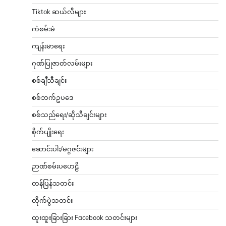
Tiktok ဆယ်လီများ
ကံစမ်းမဲ
ကျန်းမာရေး
ဂုဏ်ပြုဇာတ်လမ်းများ
စစ်ချီသီချင်း
စစ်ဘက်ဥပဒေ
စစ်သည်ရေး/ဆိုသီချင်းများ
စိုက်ပျိုးရေး
ဆောင်းပါး/မဂ္ဂဇင်းများ
ဉာဏ်စမ်းပဟေဠိ
တန်ပြန်သတင်း
တိုက်ပွဲသတင်း
ထူးထူးခြားခြား Facebook သတင်းများ