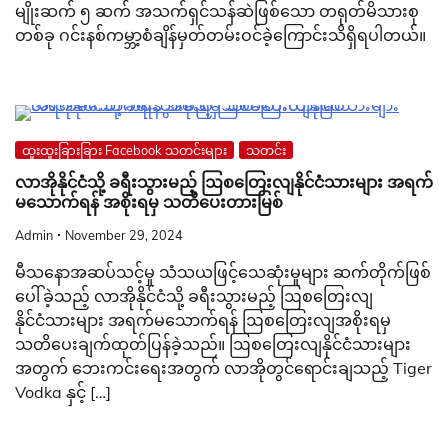
မျိုးဆက် ၅ ဆက် အသက်ရှင်သန်ဆဲဖြစ်သော တရုတ်မိသားစု
တစ်ခု ဂင်းနစ်ကမ္ဘာ့စံချိန်မှတ်တမ်းဝင်ခဲ့ကြောင်းသိရှိရပါတယ်။
ထူးထူးခြားခြား Facebook သတင်းများ
သတင်း
လာအိုနိုင်ငံသို့ ခရီးသွားမည့် ဩစတြေးလျနိုင်ငံသားများ အရက်
မသောက်ရန် အစိုးရမှ သတိပေးတားမြစ်
Admin
November 29, 2024
မီသနောအဆပ်သင့်မှု သံသယဖြင့်သေဆုံးမှုများ ဆက်တိုက်ဖြစ်
ပေါ်ခဲ့သည့် လာအိုနိုင်ငံသို့ ခရီးသွားမည့် ဩစတြေးလျ
နိုင်ငံသားများ အရက်မသောက်ရန် ဩစတြေးလျအစိုးရမှ
သတိပေးချက်ထုတ်ပြန်ခဲ့သည်။ ဩစတြေးလျနိုင်ငံသားများ
အတွက် ဘေးကင်းရေးအတွက် လာအိုတွင်ရောင်းချသည့် Tiger
Vodka နှင့် […]