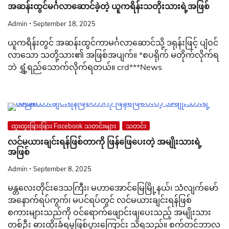
အဆန်းထွင်မင်္ဂလာဆောင်ခဲ့တဲ့ ယူကရိန်းသတိုးသားရဲ့အဖြစ်
Admin
September 18, 2025
ယူကရိန်းတွင် အဆန်းထွင်ကာမင်္ဂလာဆောင်သို့ ဒရုန်းဖြင့် ပျံဝင်
လာသော သတို့သား၏ အဖြစ်အပျက်။ *စပရိုက် မတိုက်လိုက်ရ
ဘဲ ရွှံ့ရည်သောက်လိုက်ရတယ်။ crd***News
ထူးထူးခြားခြား Facebook သတင်းများ
သတင်း
လင်မယားချင်းရန်ဖြစ်တာကို ဖြန်ဖြေပေးတဲ့ အမျိုးသားရဲ့
အဖြစ်
Admin
September 8, 2025
မန္တလေးတိုင်းဒေသကြီး၊ မဟာအောင်မြေမြို့နယ်၊ သံလျက်မော်
အနောက်ရပ်ကွက်၊ မပင်ရပ်တွင် လင်မယားချင်းရန်ဖြစ်
စကားများသည်ကို ဝင်ရောက်ဖျောင်းဖျပေးသည့် အမျိုးသား
တစ်ဦး ဓားထိုးခံရမှုဖြစ်ပွားကြောင်း သိရသည်။ စက်တင်ဘာလ