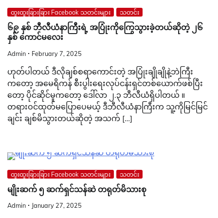
ထူးထူးခြားခြား Facebook သတင်းများ
သတင်း
၆၉ နှစ် ဘီလီယံနာကြီးရဲ့ အပြုံးကိုကြွေသွားခဲ့တယ်ဆိုတဲ့ ၂၆
နှစ် ကောင်မလေး
Admin
February 7, 2025
ဟုတ်ပါတယ် ဒီလိုချစ်စရာကောင်းတဲ့ အပြုံးချိုချိုနဲ့ဘဲကြီး
ကတော့ အမေရိကန် စီးပွါးရေးလုပ်ငန်းရှင်တစ်ယောက်ဖစ်ပြီး
တော့ ပိုင်ဆိုင်မူကတော့ ဒေါ်လာ ၂.၃ ဘီလီယံရှိပါတယ် ။
တရားဝင်ထုတ်မပြောပေမယ့် ဒီဘီလီယံနာကြီးက သူ့ကိုမြင်မြင်
ချင်း ချစ်မိသွားတယ်ဆိုတဲ့ အသက် […]
ထူးထူးခြားခြား Facebook သတင်းများ
သတင်း
မျိုးဆက် ၅ ဆက်ရှင်သန်ဆဲ တရုတ်မိသားစု
Admin
January 27, 2025