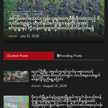
တိုက်ပွဲသတင်း
သတင်း
အကြမ်းဖက်သောင်းကျန်းသူများယာယီစိုးမိုးထားသည့် ဝိ
တုတ်ကျေးရွာ၊ တီးတိန်ယံကျေးရွာ၊ ရန်တိုင်းအောင်
ကျေးရွာနှင့် တွီဘန်ကျေးရွာတို့အားထပ်မံသိမ်းပိုက်ရရှိ
Admin
July 31, 2026
Latest Posts
Trending Posts
ညောင်ဦးမြို့၊ အမှတ်(၅)ရပ်ကွက်မှ ရေဘေးသင့်
သူ(၁၇)ဦးအား မီးသတ်တပ်ဖွဲ့က ယာယီရေဘေးရှောင်
စခန်းသို့ကူညီရွှေ့ပြောင်း
Admin
August 10, 2026
မိုးကုတ်မြို့နယ်နှင့်မတ္တရာမြို့နယ်အတွင်း မိုးသည်းထန်
စွာရွာသွန်းမှုများကြောင့် ထိခိုက်ပျက်စီးမှုများအား
လုံခြုံရေးတပ်ဖွဲ့ဝင်များက ကူညီကယ်ဆယ်ရေးလုပ်ငန်း