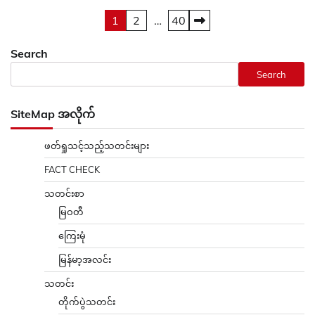
Posts
1
2
…
40
pagination
Search
Search
SiteMap အလိုက်
ဖတ်ရှုသင့်သည့်သတင်းများ
FACT CHECK
သတင်းစာ
မြဝတီ
ကြေးမုံ
မြန်မာ့အလင်း
သတင်း
တိုက်ပွဲသတင်း