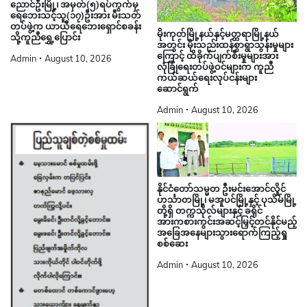
ညောင်ဦးမြို့၊ အမှတ်(၅)ရပ်ကွက်မှ
ရေဘေးသင့်သူ(၁၇)ဦးအား မီးသတ်
တပ်ဖွဲ့က ယာယီရေဘေးရှောင်စခန်း
မိုးကုတ်မြို့နယ်နှင့်မတ္တရာမြို့နယ်
သို့ကူညီရွှေ့ပြောင်း
အတွင်း မိုးသည်းထန်စွာရွာသွန်းမှုများ
ကြောင့် ထိခိုက်ပျက်စီးမှုများအား
Admin
August 10, 2026
လုံခြုံရေးတပ်ဖွဲ့ဝင်များက ကူညီ
ကယ်ဆယ်ရေးလုပ်ငန်းများ
ဆောင်ရွက်
Admin
August 10, 2026
နိုင်ငံတော်သမ္မတ ဦးမင်းအောင်လှိုင်
ဟင်္သာတမြို့၊ မအူပင်မြို့နှင့် ပုသိမ်မြို့
တို့ရှိ တက္ကသိုလ်များနှင့် ခရိုင်
အားကစားကွင်းအဆင့်မြှင့်တင်နိုင်မည့်
အခြေအနေများသွားရောက်ကြည့်ရှု
စစ်ဆေး
Admin
August 10, 2026