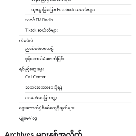
ထူးထူးခြားခြား Facebook သတင်းများ
သဇင် FM Radio
Tiktok ဆယ်လီများ
ကံစမ်းမဲ
ဉာဏ်စမ်းပဟေဠိ
ဖုန်းဘေလ်မဲဖောက်ခြင်း
ရင်ဖွင့်ဆွေးနွေး
Call Center
သတင်းစကားပေးပို့ရန်
အမေး/အဖြေကဏ္ဍ
ရွေးကောက်ပွဲစိစစ်တွေ့ရှိချက်များ
ပျိုမေVlog
Archives များနှစ်အလိုက်