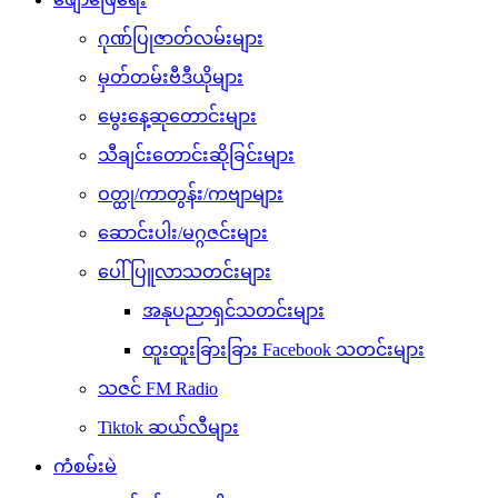
ဂုဏ်ပြုဇာတ်လမ်းများ
မှတ်တမ်းဗီဒီယိုများ
မွေးနေ့ဆုတောင်းများ
သီချင်းတောင်းဆိုခြင်းများ
ဝတ္ထု/ကာတွန်း/ကဗျာများ
ဆောင်းပါး/မဂ္ဂဇင်းများ
ပေါ်ပြူလာသတင်းများ
အနုပညာရှင်သတင်းများ
ထူးထူးခြားခြား Facebook သတင်းများ
သဇင် FM Radio
Tiktok ဆယ်လီများ
ကံစမ်းမဲ