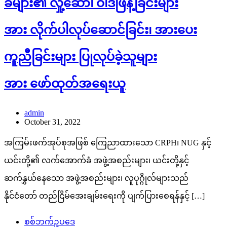
ခံများ၏ လှုံ့ဆော်၊ ဝါဒဖြန့်ခြင်းများ
အား လိုက်ပါလုပ်ဆောင်ခြင်း၊ အားပေး
ကူညီခြင်းများ ပြုလုပ်ခဲ့သူများ
အား ဖော်ထုတ်အရေးယူ
admin
October 31, 2022
အကြမ်းဖက်အုပ်စုအဖြစ် ကြေညာထားသော CRPH၊ NUG နှင့်
ယင်းတို့၏ လက်အောက်ခံ အဖွဲ့အစည်းများ၊ ယင်းတို့နှင့်
ဆက်နွှယ်နေသော အဖွဲ့အစည်းများ၊ လူပုဂ္ဂိုလ်များသည်
နိုင်ငံတော် တည်ငြိမ်အေးချမ်းရေးကို ပျက်ပြားစေရန်နှင့် […]
စစ်ဘက်ဥပဒေ