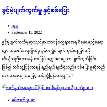
ခွင့်မဲ့ပျက်ကွက်မှု နှင့်စစ်ပြေး
ပုည
September 15, 2022
ခွင့်မဲ့ပျက်ကွက်မှုဆိုသည်မှာ တာဝန်ဝတ္တရားအရ ရှိနေရမည့်နေရာ
တွင် အထက်အရာရှိထံမှ ခွင့်မရရှိပဲ ပျက်ကွက်နေခြင်းကို
ဆိုလိုသည်။ သာမန်အားဖြင့် ခတ္တ ခဏမျှသာ ပျက်ကွက်ခြင်း
ဖြစ်၍ တပ်သို့ပြန်လာရန် ရည်ရွယ်ချက်ရှိသည်။ စစ်ပြေးမှုဆိုသည်
မှာ ယေဘုယျအားဖြင့် တပ်သို့ပြန်လာရန် […]
စစ်ဘက်ဥပဒေ