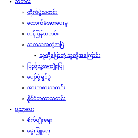
သတင်း
တိုက်ပွဲသတင်း
ထောက်ခံအားပေးမှု
တန်ပြန်သတင်း
သကသအကွဲအပြဲ
သူတို့ပြောတဲ့ သူတို့အကြောင်း
ပြည်သူ့အကျိုးပြု
ပျော်ပွဲရွှင်ပွဲ
အားကစားသတင်း
နိုင်ငံတကာသတင်း
ပညာပေး
စိုက်ပျိုးရေး
မွေးမြူရေး