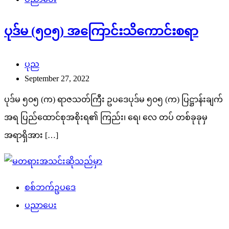
ပုဒ်မ (၅၀၅) အကြောင်းသိကောင်းစရာ
ပုည
September 27, 2022
ပုဒ်မ ၅၀၅ (က) ရာဇသတ်ကြီး ဥပဒေပုဒ်မ ၅၀၅ (က) ပြဋ္ဌာန်းချက်
အရ ပြည်ထောင်စုအစိုးရ၏ ကြည်း၊ ရေ၊ လေ တပ် တစ်ခုခုမှ
အရာရှိအား […]
စစ်ဘက်ဥပဒေ
ပညာပေး