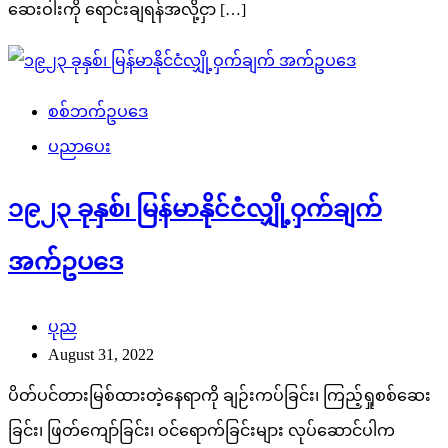
ဆေးဝါးကို ရောင်းချရန်အလို့ငှာ […]
စစ်ဘက်ဥပဒေ
ပညာပေး
၁၉၂၃ ခုနှစ်၊ မြန်မာနိုင်ငံလျှို့ဝှက်ချက်
အက်ဥပဒေ
ပုည
August 31, 2022
ပိတ်ပင်တားမြစ်ထားတဲ့နေရာကို ချဉ်းကပ်ခြင်း၊ ကြည့်ရှုစစ်ဆေး
ခြင်း၊ ဖြတ်ကျော်ခြင်း၊ ဝင်ရောက်ခြင်းများ လုပ်ဆောင်ပါက