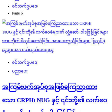
စစ်ဘက်ဥပဒေ
Page 6
စစ်ဘက်ဥပဒေ
ပညာပေး
အကြမ်းဖက်အုပ်စုအဖြစ်ကြေညာထား
သော CRPH၊ NUG နှင့် ၎င်းတို့၏ လက်ဝေ