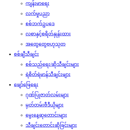
ကျန်းမာရေး
လက်မှုပညာ
စစ်ဘက်ဥပဒေ
လစာနှင့်စရိတ်နှုန်းထား
အထွေထွေဗဟုသုတ
စစ်ချီသီချင်း
စစ်သည်ရေး/ဆိုသီချင်းများ
ရဲစိတ်ရဲမာန်သီချင်းများ
ဖျော်ဖြေရေး
ဂုဏ်ပြုဇာတ်လမ်းများ
မှတ်တမ်းဗီဒီယိုများ
မွေးနေ့ဆုတောင်းများ
သီချင်းတောင်းဆိုခြင်းများ