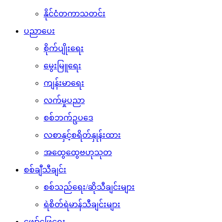
နိုင်ငံတကာသတင်း
ပညာပေး
စိုက်ပျိုးရေး
မွေးမြူရေး
ကျန်းမာရေး
လက်မှုပညာ
စစ်ဘက်ဥပဒေ
လစာနှင့်စရိတ်နှုန်းထား
အထွေထွေဗဟုသုတ
စစ်ချီသီချင်း
စစ်သည်ရေး/ဆိုသီချင်းများ
ရဲစိတ်ရဲမာန်သီချင်းများ
ဖျော်ဖြေရေး