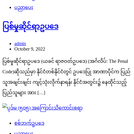
ပညာပေး
ပြစ်မှုဆိုင်ရာဥပဒေ
admin
October 9, 2022
ပြစ်မှုဆိုင်ရာဥပဒေ (ယခင် ရာဇဝတ်ဥပဒေ) (အင်္ဂလိပ်: The Penal
Code)ဆိုသည်မှာ နိုင်ငံတစ်နိုင်ငံတွင် ဥပဒေပြု အာဏာပိုင်က ပြည်
သူအချင်းချင်း ကျင့်သုံးလိုက်နာရန်၊ နိုင်ငံအတွင်း၌ နေထိုင်သည့်
ပြည်သူများ အား […]
စစ်ဘက်ဥပဒေ
ပညာပေး