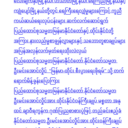
လေးမျက်နှာမြို့နယ်၊ ဟင်္သာတမြို့နယ်၊ ရေကြည်မြို့နယ်နှင့်
ကျုံပျော်မြို့နယ်တို့တွင် ရေကြီးရေလျှံမှုများကြောင့် ကူညီ
ကယ်ဆယ်ရေးလုပ်ငန်းများ ဆက်လက်ဆောင်ရွက်
ပြည်ထောင်စုသမ္မတမြန်မာနိုင်ငံတော်နှင့် ထိုင်းနိုင်ငံတို့
အကြား နားလည်မှုစာချွန်လွှာများနှင့် သဘောတူစာချုပ်များ
အပြန်အလှန်လက်မှတ်ရေးထိုးလဲလှယ်
ပြည်ထောင်စုသမ္မတမြန်မာနိုင်ငံတော် နိုင်ငံတော်သမ္မတ
ဦးမင်းအောင်လှိုင် “မြန်မာ-ထိုင်း စီးပွားရေးဖိုရမ်” သို့ တက်
ရောက်မိန့်ခွန်းပြောကြား
ပြည်ထောင်စုသမ္မတမြန်မာနိုင်ငံတော် နိုင်ငံတော်သမ္မတ
ဦးမင်းအောင်လှိုင်အား ထိုင်းနိုင်ငံဝန်ကြီးချုပ် မစ္စတာ အနု
ထင် ချာဝီရကွန်က ဂုဏ်ပြုညစာစားပွဲဖြင့် တည်ခင်းဧည့်ခံ
နိုင်ငံတော်သမ္မတ ဦးမင်းအောင်လှိုင်အား ထိုင်းဝန်ကြီးချုပ်