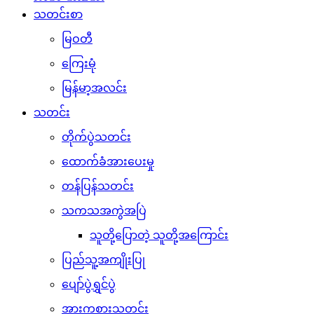
သတင်းစာ
မြဝတီ
ကြေးမုံ
မြန်မာ့အလင်း
သတင်း
တိုက်ပွဲသတင်း
ထောက်ခံအားပေးမှု
တန်ပြန်သတင်း
သကသအကွဲအပြဲ
သူတို့ပြောတဲ့ သူတို့အကြောင်း
ပြည်သူ့အကျိုးပြု
ပျော်ပွဲရွှင်ပွဲ
အားကစားသတင်း