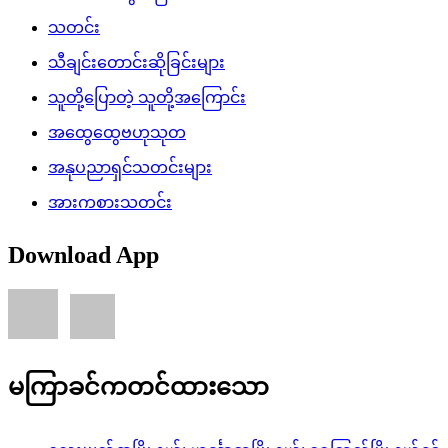
သတင်း
သီချင်းတောင်းဆိုခြင်းများ
သူတို့ပြောတဲ့ သူတို့အကြောင်း
အထွေထွေဗဟုသုတ
အနုပညာရှင်သတင်းများ
အားကစားသတင်း
Download App
မကြာခင်ကတင်ထားသော