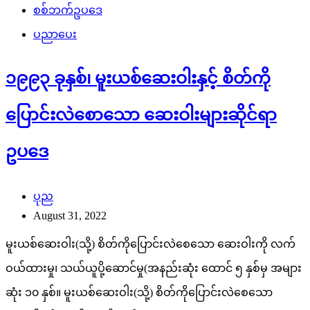
စစ်ဘက်ဥပဒေ
ပညာပေး
၁၉၉၃ ခုနှစ်၊ မူးယစ်ဆေးဝါးနှင့် စိတ်ကို
ပြောင်းလဲစောသော ဆေးဝါးများဆိုင်ရာ
ဥပဒေ
ပုည
August 31, 2022
မူးယစ်ဆေးဝါး(သို့) စိတ်ကိုပြောင်းလဲစေသော ဆေးဝါးကို လက်
ဝယ်ထားမှု၊ သယ်ယူပို့ဆောင်မှု(အနည်းဆုံး ထောင် ၅ နှစ်မှ အများ
ဆုံး ၁၀ နှစ်။ မူးယစ်ဆေးဝါး(သို့) စိတ်ကိုပြောင်းလဲစေသော