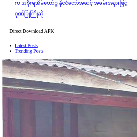
က အစိုးရအိမ်တော်၌ နိုင်ငံတော်အဆင့် အခမ်းအနားဖြင့်
ဂုဏ်ပြုကြိုဆို
Direct Download APK
Latest Posts
Trending Posts