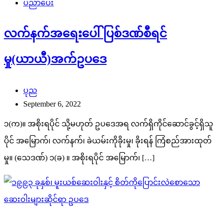
ပညာပေး
လက်နက်အရေးပေါ်ပြစ်ဒဏ်စီရင်
မှု(ယာယီ)အက်ဥပဒေ
ပုည
September 6, 2022
၁(က)။ အစိုးရပိုင် သို့မဟုတ် ဥပဒေအရ လက်ရှိကိုင်ဆောင်ခွင့်ရှိသူ
ပိုင် အမြောက်၊ လက်နက်၊ ခဲယမ်းကိုခိုးမှု၊ ခိုးရန် ကြံစည်အားထုတ်
မှု။ (သေဒဏ်) ၁(ခ) ။ အစိုးရပိုင် အမြောက်၊ […]