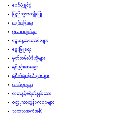
ပျော်ပွဲရွှင်ပွဲ
ပြည်သူ့အကျိုးပြု
ဖျော်ဖြေရေး
မူလစာမျက်နှာ
မွေးနေ့ဆုတောင်းများ
မွေးမြူရေး
မှတ်တမ်းဗီဒီယိုများ
ရင်ဖွင့်ဆွေးနွေး
ရဲစိတ်ရဲမန်သီချင်းများ
လက်မှုပညာ
လစာနှင့်စရိတ်နှုန်းထား
ဝတ္ထု/ကာတွန်း/ကဗျာများ
သကသအကွဲအပြဲ