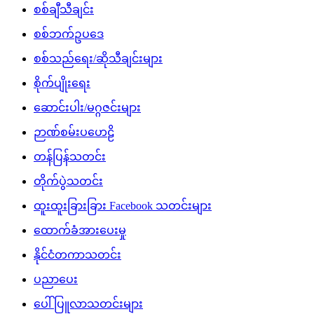
စစ်ချီသီချင်း
စစ်ဘက်ဥပဒေ
စစ်သည်ရေး/ဆိုသီချင်းများ
စိုက်ပျိုးရေး
ဆောင်းပါး/မဂ္ဂဇင်းများ
ဉာဏ်စမ်းပဟေဠိ
တန်ပြန်သတင်း
တိုက်ပွဲသတင်း
ထူးထူးခြားခြား Facebook သတင်းများ
ထောက်ခံအားပေးမှု
နိုင်ငံတကာသတင်း
ပညာပေး
ပေါ်ပြူလာသတင်းများ