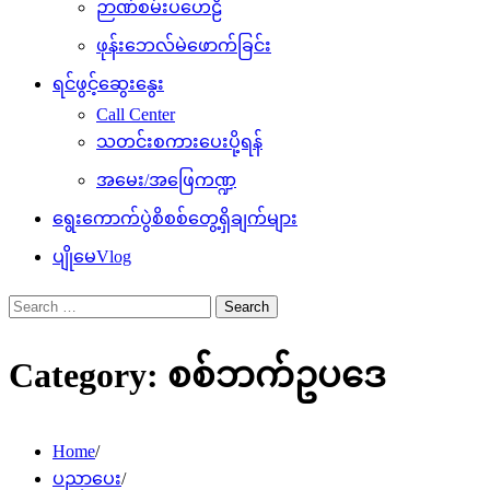
ဉာဏ်စမ်းပဟေဠိ
ဖုန်းဘေလ်မဲဖောက်ခြင်း
ရင်ဖွင့်ဆွေးနွေး
Call Center
သတင်းစကားပေးပို့ရန်
အမေး/အဖြေကဏ္ဍ
ရွေးကောက်ပွဲစိစစ်တွေ့ရှိချက်များ
ပျိုမေVlog
Search
for:
Category:
စစ်ဘက်ဥပဒေ
Home
ပညာပေး