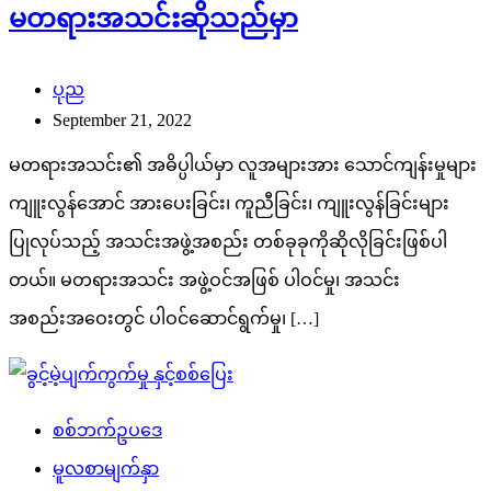
မတရားအသင်းဆိုသည်မှာ
ပုည
September 21, 2022
မတရားအသင်း၏ အဓိပ္ပါယ်မှာ လူအများအား သောင်ကျန်းမှုများ
ကျူးလွန်အောင် အားပေးခြင်း၊ ကူညီခြင်း၊ ကျူးလွန်ခြင်းများ
ပြုလုပ်သည့် အသင်းအဖွဲ့အစည်း တစ်ခုခုကိုဆိုလိုခြင်းဖြစ်ပါ
တယ်။ မတရားအသင်း အဖွဲ့ဝင်အဖြစ် ပါဝင်မှု၊ အသင်း
အစည်းအဝေးတွင် ပါဝင်ဆောင်ရွက်မှု၊ […]
စစ်ဘက်ဥပဒေ
မူလစာမျက်နှာ