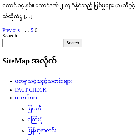
ထောင် ၁၄ နှစ်။ ထောင်ဒဏ် ၂ ကျခံနိုင်သည့် ပြစ်မှုများ (၁) သိခွင့်
သိထိုက်မှု […]
Posts
Previous
1
…
5
6
Search
pagination
Search
SiteMap အလိုက်
ဖတ်ရှုသင့်သည့်သတင်းများ
FACT CHECK
သတင်းစာ
မြဝတီ
ကြေးမုံ
မြန်မာ့အလင်း