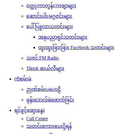
ဝတ္ထု/ကာတွန်း/ကဗျာများ
ဆောင်းပါး/မဂ္ဂဇင်းများ
ပေါ်ပြူလာသတင်းများ
အနုပညာရှင်သတင်းများ
ထူးထူးခြားခြား Facebook သတင်းများ
သဇင် FM Radio
Tiktok ဆယ်လီများ
ကံစမ်းမဲ
ဉာဏ်စမ်းပဟေဠိ
ဖုန်းဘေလ်မဲဖောက်ခြင်း
ရင်ဖွင့်ဆွေးနွေး
Call Center
သတင်းစကားပေးပို့ရန်