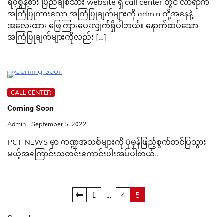
ရဲဝံ့စွန့်စား ပြည်ချစ်သား website ရှိ call center တွင် လာရာက်
အကြံပြုထားသော အကြံပြုချက်များကို admin တို့အနေနဲ့
အလေးထား ဖြေကြားပေးလျှက်ရှိပါတယ်။ နောက်ထပ်သော
အကြံပြုချက်များကိုလည်း […]
CALL CENTER
Coming Soon
Admin
September 5, 2022
PCT NEWS မှာ ကဏ္ဍအသစ်များကို ပုံမှန်ဖြည့်စွက်တင်ပြသွား
မယ့်အကြောင်းသတင်းကောင်းပါးအပ်ပါတယ်..
Posts
1
…
4
5
pagination