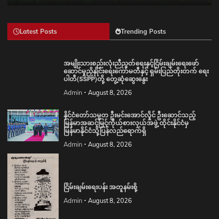
Latest Posts
Trending Posts
အမျိုးသားစည်းလုံးညီညွတ်ရေးနှင့်ငြိမ်းချမ်းရေးဖော်
ဆောင်မှုညှိနှိုင်းရေးကော်မတီနှင့် ရှမ်းပြည်တိုးတက် ရေး
ပါတီ(SSPP)တို့ တွေ့ဆုံဆွေးနွေး
Admin
August 8, 2026
နိုင်ငံတော်သမ္မတ ဦးမင်းအောင်လှိုင် ဦးဆောင်သည့်
မြန်မာအဆင့်မြင့်ကိုယ်စားလှယ်အဖွဲ့ ထိုင်းနိုင်ငံမှ
မြန်မာနိုင်ငံသို့ပြန်လည်ရောက်ရှိ
Admin
August 8, 2026
ငြိမ်းချမ်းရေးပန်း အတူနမ်းစို့
Admin
August 8, 2026