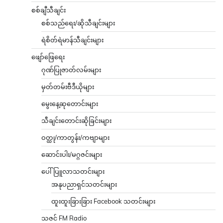
စစ်ချီသီချင်း
စစ်သည်ရေး/ဆိုသီချင်းများ
ရဲစိတ်ရဲမာန်သီချင်းများ
ဖျော်ဖြေရေး
ဂုဏ်ပြုဇာတ်လမ်းများ
မှတ်တမ်းဗီဒီယိုများ
မွေးနေ့ဆုတောင်းများ
သီချင်းတောင်းဆိုခြင်းများ
ဝတ္ထု/ကာတွန်း/ကဗျာများ
ဆောင်းပါး/မဂ္ဂဇင်းများ
ပေါ်ပြူလာသတင်းများ
အနုပညာရှင်သတင်းများ
ထူးထူးခြားခြား Facebook သတင်းများ
သဇင် FM Radio