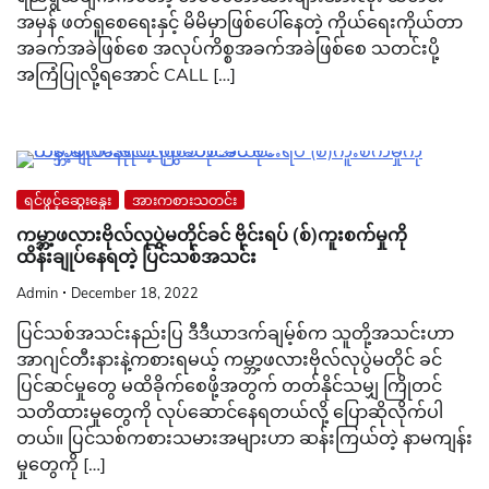
အမှန် ဖတ်ရူစေရေးနှင့် မိမိမှာဖြစ်ပေါ်နေတဲ့ ကိုယ်ရေးကိုယ်တာ
အခက်အခဲဖြစ်စေ အလုပ်ကိစ္စအခက်အခဲဖြစ်စေ သတင်းပို့
အကြံပြုလို့ရအောင် CALL […]
ရင်ဖွင့်ဆွေးနွေး
အားကစားသတင်း
ကမ္ဘာ့ဖလားဗိုလ်လုပွဲမတိုင်ခင် ဗိုင်းရပ် (စ်)ကူးစက်မှုကို
ထိန်းချုပ်နေရတဲ့ ပြင်သစ်အသင်း
Admin
December 18, 2022
ပြင်သစ်အသင်းနည်းပြ ဒီဒီယာဒက်ချမ့်စ်က သူတို့အသင်းဟာ
အာဂျင်တီးနားနဲ့ကစားရမယ့် ကမ္ဘာ့ဖလားဗိုလ်လုပွဲမတိုင် ခင်
ပြင်ဆင်မှုတွေ မထိခိုက်စေဖို့အတွက် တတ်နိုင်သမျှ ကြိုတင်
သတိထားမှုတွေကို လုပ်ဆောင်နေရတယ်လို့ ပြောဆိုလိုက်ပါ
တယ်။ ပြင်သစ်ကစားသမားအများဟာ ဆန်းကြယ်တဲ့ နာမကျန်း
မှုတွေကို […]