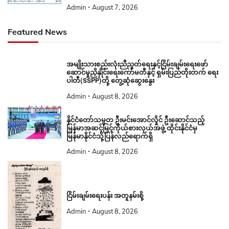
Admin
August 7, 2026
Featured News
အမျိုးသားစည်းလုံးညီညွတ်ရေးနှင့်ငြိမ်းချမ်းရေးဖော်
ဆောင်မှုညှိနှိုင်းရေးကော်မတီနှင့် ရှမ်းပြည်တိုးတက် ရေး
ပါတီ(SSPP)တို့ တွေ့ဆုံဆွေးနွေး
Admin
August 8, 2026
နိုင်ငံတော်သမ္မတ ဦးမင်းအောင်လှိုင် ဦးဆောင်သည့်
မြန်မာအဆင့်မြင့်ကိုယ်စားလှယ်အဖွဲ့ ထိုင်းနိုင်ငံမှ
မြန်မာနိုင်ငံသို့ပြန်လည်ရောက်ရှိ
Admin
August 8, 2026
ငြိမ်းချမ်းရေးပန်း အတူနမ်းစို့
Admin
August 8, 2026