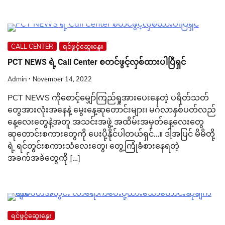
CALL CENTER
ရင်ဖွင့်ဆွေးနွေး
PCT NEWS ရဲ့ Call Center စတင်ဖွင့်လှစ်ထားပါပြီရှင်
Admin
November 14, 2022
PCT NEWS ကိုစောင့်မျှော်ကြည်ရှုအားပေးနေတဲ့ ပရိတ်သတ်
တွေအားလုံးအနေနဲ့ မွေးနေ့ဆုတောင်းများ၊ မင်္ဂလာနှစ်ပတ်လည်
နေ့လေးတွေနဲ့အတူ အသင်းအဖွဲ့ အထိမ်းအမှတ်နေ့လေးတွေ
ဆုတောင်းစကားတွေကို ပေးပို့နိုင်ပါတယ်ရှင်…။ ဒါ့အပြင် မိမိတို့
ရဲ့ ရင်တွင်းစကားသံလေးတွေ၊ တွေ့ကြုံခံစားနေရတဲ့
အခက်အခဲတွေကို […]
ရင်ဖွင့်ဆွေးနွေး