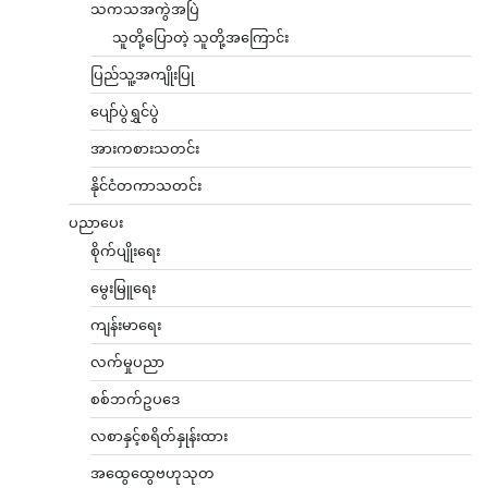
သကသအကွဲအပြဲ
သူတို့ပြောတဲ့ သူတို့အကြောင်း
ပြည်သူ့အကျိုးပြု
ပျော်ပွဲရွှင်ပွဲ
အားကစားသတင်း
နိုင်ငံတကာသတင်း
ပညာပေး
စိုက်ပျိုးရေး
မွေးမြူရေး
ကျန်းမာရေး
လက်မှုပညာ
စစ်ဘက်ဥပဒေ
လစာနှင့်စရိတ်နှုန်းထား
အထွေထွေဗဟုသုတ