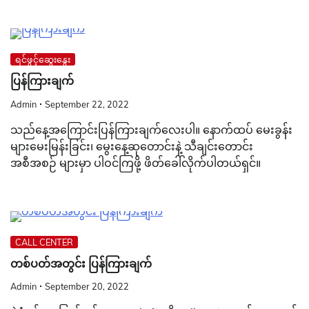
ရင်ဖွင့်ဆွေးနွေး
ပြန်ကြားချက်
Admin
September 22, 2022
သည်နေ့အကြောင်းပြန်ကြားချက်လေးပါ။ နောက်ထပ် မေးခွန်း
များမေးမြန်းခြင်း၊ မွေးနေ့ဆုတောင်းနဲ့ သီချင်းတောင်း
အစီအစဉ် များမှာ ပါဝင်ကြဖို့ ဖိတ်ခေါ်လိုက်ပါတယ်ရှင်။
CALL CENTER
တစ်ပတ်အတွင်း ပြန်ကြားချက်
Admin
September 20, 2022