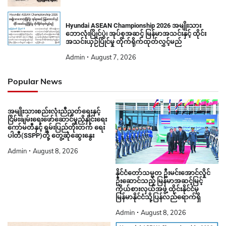
Hyundai ASEAN Championship 2026 အမျိုးသား
ဘောလုံးပြိုင်ပွဲ၊ အုပ်စုအဆင့် မြန်မာအသင်းနှင့် ထိုင်း
အသင်းယှဉ်ပြိုင်မှု တိုက်ရိုက်ထုတ်လွှင့်မည်
Admin
August 7, 2026
Popular News
အမျိုးသားစည်းလုံးညီညွတ်ရေးနှင့်
ငြိမ်းချမ်းရေးဖော်ဆောင်မှုညှိနှိုင်းရေး
ကော်မတီနှင့် ရှမ်းပြည်တိုးတက် ရေး
ပါတီ(SSPP)တို့ တွေ့ဆုံဆွေးနွေး
Admin
August 8, 2026
နိုင်ငံတော်သမ္မတ ဦးမင်းအောင်လှိုင်
ဦးဆောင်သည့် မြန်မာအဆင့်မြင့်
ကိုယ်စားလှယ်အဖွဲ့ ထိုင်းနိုင်ငံမှ
မြန်မာနိုင်ငံသို့ပြန်လည်ရောက်ရှိ
Admin
August 8, 2026