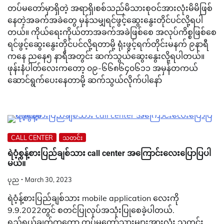
တပ်မတော်မှာရှိတဲ့ အရာရှိ၊စစ်သည်မိသားစုဝင်အားလုံးမိမိဖြစ်
နေတဲ့အခက်အခဲတွေ မှန်သမျှရင်ဖွင့်ဆွေးနွေးတိုင်ပင်လို့ရပါ
တယ်။ ကိုယ်ရေးကိုယ်တာအခက်အခဲဖြစ်စေ အလုပ်ကိစ္စဖြစ်စေ
ရင်ဖွင့်ဆွေးနွေးတိုင်ပင်လို့ရတာမို့ ရုံးဖွင့်ရက်တိုင်းမနက် ၉နာရီ
ကနေ ညနေ၅ နာရီအတွင်း ဆက်သွယ်ဆွေးနွေးလို့ရပါတယ်။
ဖုန်းနံပါတ်လေးကတော့ ၀၉-၆၆၈၆၄၀၆၁၁ အမှန်တကယ်
ဆောင်ရွက်ပေးနေတာမို့ ဆက်သွယ်လိုက်ပါနော်
CALL CENTER
သတင်း
ရဲဝံ့စွန့်စားပြည်ချစ်သား call center အကြောင်းလေးပြောပြပါ
မယ်။
ပုည
March 30, 2023
ရဲဝံ့န့်စားပြည်ချစ်သား mobile application လေးကို
9.9.2022တွင် စတင်ပြုလုပ်အသုံးပြုစေခဲ့ပါတယ်.
ရည်ရွယ်ချက်ကတော့ တပ်မတော်သားများအားလုံး သတင်း