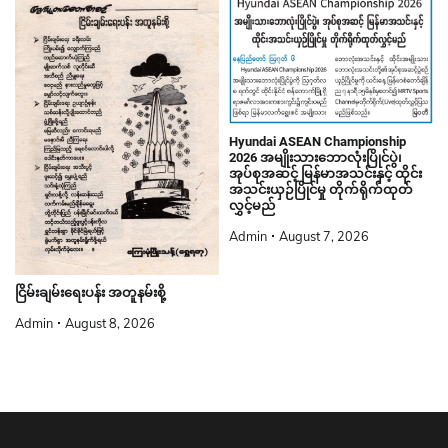
Hyundai ASEAN Championship
2026 အမျိုးသားဘောလုံးပြိုင်ပွဲ၊
အုပ်စုအဆင့် မြန်မာအသင်းနှင့် ထိုင်း
အသင်းယှဉ်ပြိုင်မှု တိုက်ရိုက်ထုတ်
လွှင့်မည်
Admin
August 7, 2026
ငြိမ်းချမ်းရေးပန်း အတူနမ်းစို့
Admin
August 8, 2026