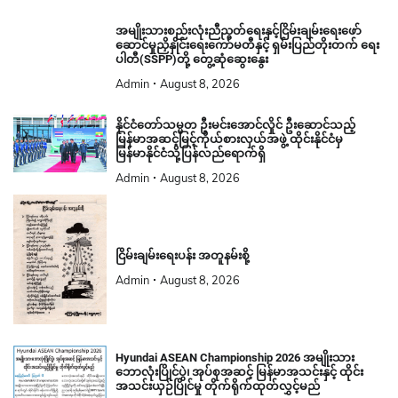
အမျိုးသားစည်းလုံးညီညွတ်ရေးနှင့်ငြိမ်းချမ်းရေးဖော်
ဆောင်မှုညှိနှိုင်းရေးကော်မတီနှင့် ရှမ်းပြည်တိုးတက် ရေး
ပါတီ(SSPP)တို့ တွေ့ဆုံဆွေးနွေး
Admin
August 8, 2026
နိုင်ငံတော်သမ္မတ ဦးမင်းအောင်လှိုင် ဦးဆောင်သည့်
မြန်မာအဆင့်မြင့်ကိုယ်စားလှယ်အဖွဲ့ ထိုင်းနိုင်ငံမှ
မြန်မာနိုင်ငံသို့ပြန်လည်ရောက်ရှိ
Admin
August 8, 2026
ငြိမ်းချမ်းရေးပန်း အတူနမ်းစို့
Admin
August 8, 2026
Hyundai ASEAN Championship 2026 အမျိုးသား
ဘောလုံးပြိုင်ပွဲ၊ အုပ်စုအဆင့် မြန်မာအသင်းနှင့် ထိုင်း
အသင်းယှဉ်ပြိုင်မှု တိုက်ရိုက်ထုတ်လွှင့်မည်