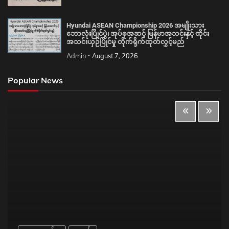
Hyundai ASEAN Championship 2026 အမျိုးသား
ဘောလုံးပြိုင်ပွဲ၊ အုပ်စုအဆင့် မြန်မာအသင်းနှင့် ထိုင်း
အသင်းယှဉ်ပြိုင်မှု တိုက်ရိုက်ထုတ်လွှင့်မည်
Admin
August 7, 2026
Popular News