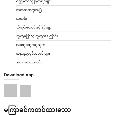
ဝတ္ထု/ကာတွန်း/ကဗျာများ
သကသအကွဲအပြဲ
သတင်း
သီချင်းတောင်းဆိုခြင်းများ
သူတို့ပြောတဲ့ သူတို့အကြောင်း
အထွေထွေဗဟုသုတ
အနုပညာရှင်သတင်းများ
အားကစားသတင်း
Download App
မကြာခင်ကတင်ထားသော