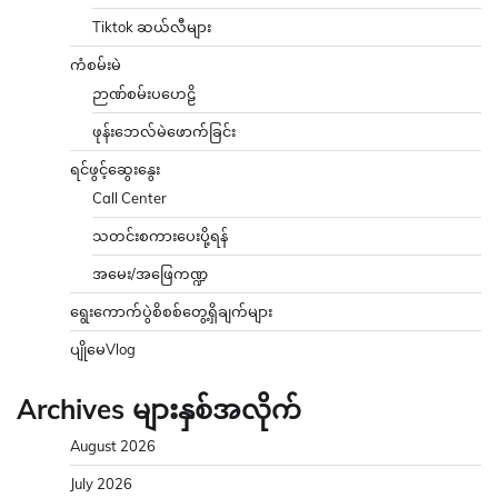
Tiktok ဆယ်လီများ
ကံစမ်းမဲ
ဉာဏ်စမ်းပဟေဠိ
ဖုန်းဘေလ်မဲဖောက်ခြင်း
ရင်ဖွင့်ဆွေးနွေး
Call Center
သတင်းစကားပေးပို့ရန်
အမေး/အဖြေကဏ္ဍ
ရွေးကောက်ပွဲစိစစ်တွေ့ရှိချက်များ
ပျိုမေVlog
Archives များနှစ်အလိုက်
August 2026
July 2026