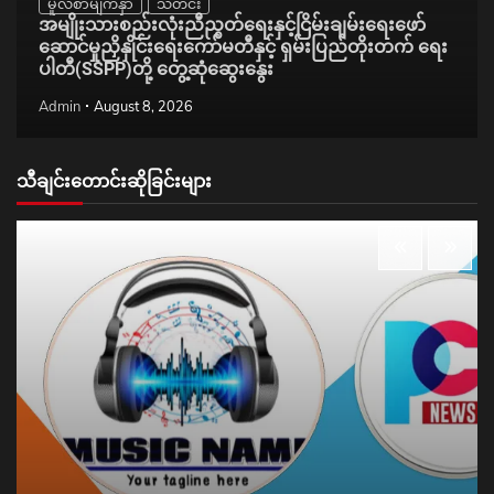
မူလစာမျက်နှာ
သတင်း
အမျိုးသားစည်းလုံးညီညွတ်ရေးနှင့်ငြိမ်းချမ်းရေးဖော်
ဆောင်မှုညှိနှိုင်းရေးကော်မတီနှင့် ရှမ်းပြည်တိုးတက် ရေး
ပါတီ(SSPP)တို့ တွေ့ဆုံဆွေးနွေး
Admin
August 8, 2026
သီချင်းတောင်းဆိုခြင်းများ