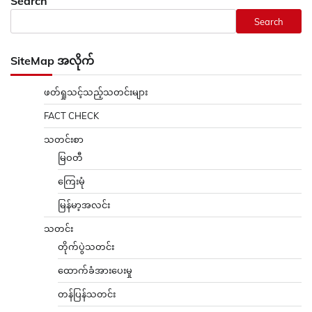
Search
Search
SiteMap အလိုက်
ဖတ်ရှုသင့်သည့်သတင်းများ
FACT CHECK
သတင်းစာ
မြဝတီ
ကြေးမုံ
မြန်မာ့အလင်း
သတင်း
တိုက်ပွဲသတင်း
ထောက်ခံအားပေးမှု
တန်ပြန်သတင်း