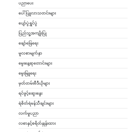
ပညာပေး
ပေါ်ပြူလာသတင်းများ
ပျော်ပွဲရွှင်ပွဲ
ပြည်သူ့အကျိုးပြု
ဖျော်ဖြေရေး
မူလစာမျက်နှာ
မွေးနေ့ဆုတောင်းများ
မွေးမြူရေး
မှတ်တမ်းဗီဒီယိုများ
ရင်ဖွင့်ဆွေးနွေး
ရဲစိတ်ရဲမန်သီချင်းများ
လက်မှုပညာ
လစာနှင့်စရိတ်နှုန်းထား