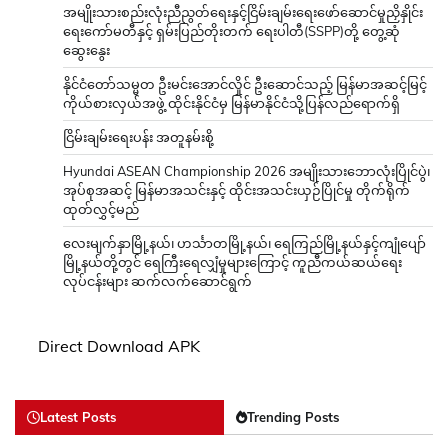
အမျိုးသားစည်းလုံးညီညွတ်ရေးနှင့်ငြိမ်းချမ်းရေးဖော်ဆောင်မှုညှိနှိုင်း
ရေးကော်မတီနှင့် ရှမ်းပြည်တိုးတက် ရေးပါတီ(SSPP)တို့ တွေ့ဆုံ
ဆွေးနွေး
နိုင်ငံတော်သမ္မတ ဦးမင်းအောင်လှိုင် ဦးဆောင်သည့် မြန်မာအဆင့်မြင့်
ကိုယ်စားလှယ်အဖွဲ့ ထိုင်းနိုင်ငံမှ မြန်မာနိုင်ငံသို့ပြန်လည်ရောက်ရှိ
ငြိမ်းချမ်းရေးပန်း အတူနမ်းစို့
Hyundai ASEAN Championship 2026 အမျိုးသားဘောလုံးပြိုင်ပွဲ၊
အုပ်စုအဆင့် မြန်မာအသင်းနှင့် ထိုင်းအသင်းယှဉ်ပြိုင်မှု တိုက်ရိုက်
ထုတ်လွှင့်မည်
လေးမျက်နှာမြို့နယ်၊ ဟင်္သာတမြို့နယ်၊ ရေကြည်မြို့နယ်နှင့်ကျုံပျော်
မြို့နယ်တို့တွင် ရေကြီးရေလျှံမှုများကြောင့် ကူညီကယ်ဆယ်ရေး
လုပ်ငန်းများ ဆက်လက်ဆောင်ရွက်
Direct Download APK
Latest Posts
Trending Posts