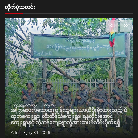
တိုက်ပွဲသတင်း
တိုက်ပွဲသတင်း
သတင်း
အကြမ်းဖက်သောင်းကျန်းသူများယာယီစိုးမိုးထားသည့် ဝိ
တုတ်ကျေးရွာ၊ တီးတိန်ယံကျေးရွာ၊ ရန်တိုင်းအောင်
ကျေးရွာနှင့် တွီဘန်ကျေးရွာတို့အားထပ်မံသိမ်းပိုက်ရရှိ
Admin
July 31, 2026