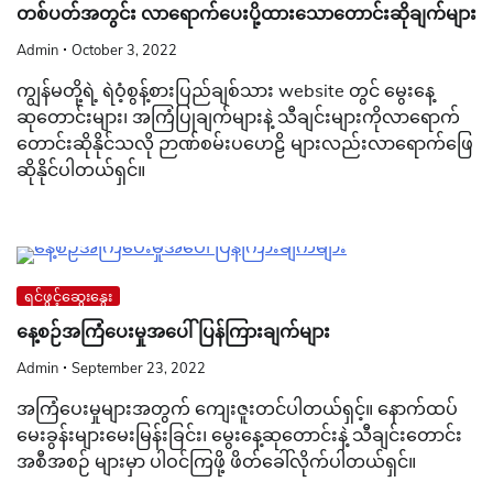
တစ်ပတ်အတွင်း လာရောက်ပေးပို့ထားသောတောင်းဆိုချက်များ
Admin
October 3, 2022
ကျွန်မတို့ရဲ့ ရဲဝံ့စွန့်စားပြည်ချစ်သား website တွင် မွေးနေ့
ဆုတောင်းများ၊ အကြံပြုချက်များနဲ့ သီချင်းများကိုလာရောက်
တောင်းဆိုနိုင်သလို ဉာဏ်စမ်းပဟေဠိ များလည်းလာရောက်ဖြေ
ဆိုနိုင်ပါတယ်ရှင်။
ရင်ဖွင့်ဆွေးနွေး
နေ့စဉ်အကြံပေးမှုအပေါ်ပြန်ကြားချက်များ
Admin
September 23, 2022
အကြံပေးမှုများအတွက် ကျေးဇူးတင်ပါတယ်ရှင့်။ နောက်ထပ်
မေးခွန်းများမေးမြန်းခြင်း၊ မွေးနေ့ဆုတောင်းနဲ့ သီချင်းတောင်း
အစီအစဉ် များမှာ ပါဝင်ကြဖို့ ဖိတ်ခေါ်လိုက်ပါတယ်ရှင်။