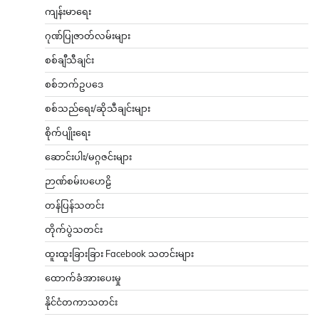
ကျန်းမာရေး
ဂုဏ်ပြုဇာတ်လမ်းများ
စစ်ချီသီချင်း
စစ်ဘက်ဥပဒေ
စစ်သည်ရေး/ဆိုသီချင်းများ
စိုက်ပျိုးရေး
ဆောင်းပါး/မဂ္ဂဇင်းများ
ဉာဏ်စမ်းပဟေဠိ
တန်ပြန်သတင်း
တိုက်ပွဲသတင်း
ထူးထူးခြားခြား Facebook သတင်းများ
ထောက်ခံအားပေးမှု
နိုင်ငံတကာသတင်း