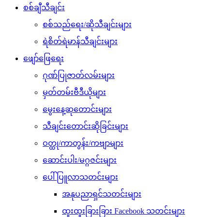
စစ်ချီသီချင်း
စစ်သည်ရေး/ဆိုသီချင်းများ
ရဲစိတ်ရဲမာန်သီချင်းများ
ဖျော်ဖြေရေး
ဂုဏ်ပြုဇာတ်လမ်းများ
မှတ်တမ်းဗီဒီယိုများ
မွေးနေ့ဆုတောင်းများ
သီချင်းတောင်းဆိုခြင်းများ
ဝတ္ထု/ကာတွန်း/ကဗျာများ
ဆောင်းပါး/မဂ္ဂဇင်းများ
ပေါ်ပြူလာသတင်းများ
အနုပညာရှင်သတင်းများ
ထူးထူးခြားခြား Facebook သတင်းများ