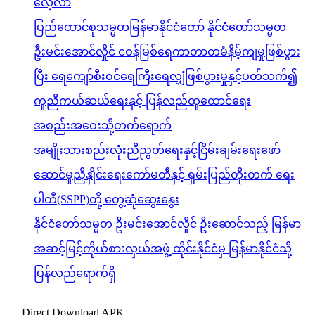
လေ့လာ
ပြည်ထောင်စုသမ္မတမြန်မာနိုင်ငံတော် နိုင်ငံတော်သမ္မတ
ဦးမင်းအောင်လှိုင် ငဝန်မြစ်ရေကာတာတမံနိမ့်ကျမှုဖြစ်ပွား
ပြီး ရေကျော်စီးဝင်ရေကြီးရေလျှံဖြစ်ပွားမှုနှင့်ပတ်သက်၍
ကူညီကယ်ဆယ်ရေးနှင့် ပြန်လည်ထူထောင်ရေး
အစည်းအဝေးသို့တက်ရောက်
အမျိုးသားစည်းလုံးညီညွတ်ရေးနှင့်ငြိမ်းချမ်းရေးဖော်
ဆောင်မှုညှိနှိုင်းရေးကော်မတီနှင့် ရှမ်းပြည်တိုးတက် ရေး
ပါတီ(SSPP)တို့ တွေ့ဆုံဆွေးနွေး
နိုင်ငံတော်သမ္မတ ဦးမင်းအောင်လှိုင် ဦးဆောင်သည့် မြန်မာ
အဆင့်မြင့်ကိုယ်စားလှယ်အဖွဲ့ ထိုင်းနိုင်ငံမှ မြန်မာနိုင်ငံသို့
ပြန်လည်ရောက်ရှိ
Direct Download APK