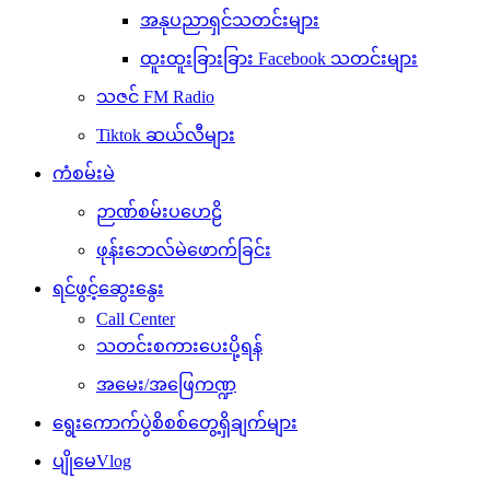
အနုပညာရှင်သတင်းများ
ထူးထူးခြားခြား Facebook သတင်းများ
သဇင် FM Radio
Tiktok ဆယ်လီများ
ကံစမ်းမဲ
ဉာဏ်စမ်းပဟေဠိ
ဖုန်းဘေလ်မဲဖောက်ခြင်း
ရင်ဖွင့်ဆွေးနွေး
Call Center
သတင်းစကားပေးပို့ရန်
အမေး/အဖြေကဏ္ဍ
ရွေးကောက်ပွဲစိစစ်တွေ့ရှိချက်များ
ပျိုမေVlog