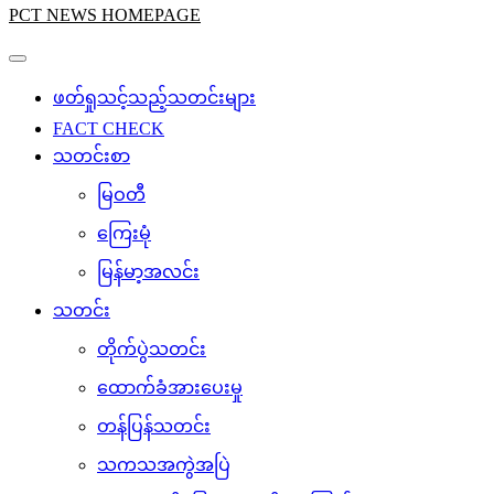
PCT NEWS HOMEPAGE
ဖတ်ရှုသင့်သည့်သတင်းများ
FACT CHECK
သတင်းစာ
မြဝတီ
ကြေးမုံ
မြန်မာ့အလင်း
သတင်း
တိုက်ပွဲသတင်း
ထောက်ခံအားပေးမှု
တန်ပြန်သတင်း
သကသအကွဲအပြဲ