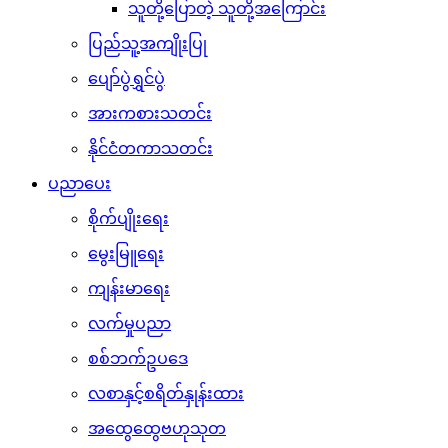
သူတို့ပြောတဲ့ သူတို့အကြောင်း
ပြည်သူ့အကျိုးပြု
ပျော်ပွဲရွှင်ပွဲ
အားကစားသတင်း
နိုင်ငံတကာသတင်း
ပညာပေး
စိုက်ပျိုးရေး
မွေးမြူရေး
ကျန်းမာရေး
လက်မှုပညာ
စစ်ဘက်ဥပဒေ
လစာနှင့်စရိတ်နှုန်းထား
အထွေထွေဗဟုသုတ