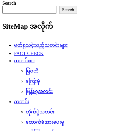
Search
Search
SiteMap အလိုက်
ဖတ်ရှုသင့်သည့်သတင်းများ
FACT CHECK
သတင်းစာ
မြဝတီ
ကြေးမုံ
မြန်မာ့အလင်း
သတင်း
တိုက်ပွဲသတင်း
ထောက်ခံအားပေးမှု