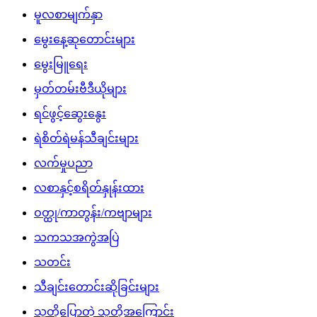
မူလစာမျက်နှာ
မွေးနေ့ဆုတောင်းများ
မွေးမြူရေး
မှတ်တမ်းဗီဒီယိုများ
ရင်ဖွင့်ဆွေးနွေး
ရဲစိတ်ရဲမန်သီချင်းများ
လက်မှုပညာ
လစာနှင့်စရိတ်နှုန်းထား
ဝတ္ထု/ကာတွန်း/ကဗျာများ
သကသအကွဲအပြဲ
သတင်း
သီချင်းတောင်းဆိုခြင်းများ
သူတို့ပြောတဲ့ သူတို့အကြောင်း