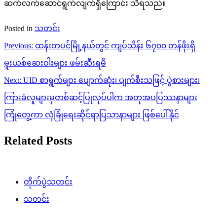
ဆက်လက်ဆောင်ရွက်လျက်ရှိကြောင်း သိရသည်။
Posted in
သတင်း
Post
Previous:
ထန်းတပင်မြို့နယ်တွင် ကျပ်သိန်း ၆၇၀၀ တန်ဖိုးရှိ
navigation
မူးယစ်ဆေးဝါးများ ဖမ်းဆီးရမိ
Next:
UID စာရွက်များ ပျောက်ဆုံး၊ ပျက်စီးသဖြင့် ပွဲစားများ၊
ကြားခံလူများမှတစ်ဆင့်ပြုလုပ်ပါက အတုအပပြဿနာများ
ကြုံတွေ့ကာ လုံခြုံရေးဆိုင်ရာပြသာနာများ ဖြစ်ပေါ်နိုင်
Related Posts
တိုက်ပွဲသတင်း
သတင်း