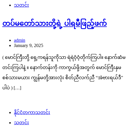
သတင်း
တပ်မတော်သားတို့ရဲ့ ပါရမီဖြည့်ဖက်
admin
January 9, 2025
( မောင်ကြီးတို့ ရှေ့ကရန်သူကိုသာ ရဲရဲဝံ့ဝံ့တိုက်ကြပါ။ နောက်ဆံမ
တင်းကြပါနဲ့ ။ နောက်တန်းကို ကာကွယ်ဖို့အတွက် မောင်ကြီးနှမ
စစ်သားမယား ကျွန်မတို့အားလုံး စိတ်ညီလက်ညီ “အဲဗားရယ်ဒီ”
ပါပဲ ) […]
နိုင်ငံတကာသတင်း
သတင်း