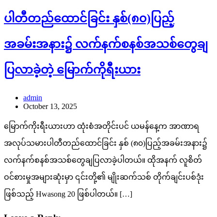
ပါတီတည်ထောင်ခြင်း နှစ်(၈၀)ပြည့်
အခမ်းအနား၌ လက်နက်စနစ်အသစ်တွေချ
ပြလာခဲ့တဲ့ မြောက်ကိုရီးယား
admin
October 13, 2025
မြောက်ကိုးရီးယားဟာ ထုံးစံအတိုင်းပင် ယမန်နေ့က အာဏာရ
အလုပ်သမားပါတီတည်ထောင်ခြင်း နှစ် (၈၀)ပြည့်အခမ်းအနား၌
လက်နက်စနစ်အသစ်တွေချပြလာခဲ့ပါတယ်။ ထိုအနက် လူစိတ်
ဝင်စားမှုအများဆုံးမှာ ၎င်းတို့၏ မျိုးဆက်သစ် တိုက်ချင်းပစ်ဒုံး
ဖြစ်သည့် Hwasong 20 ဖြစ်ပါတယ်။ […]