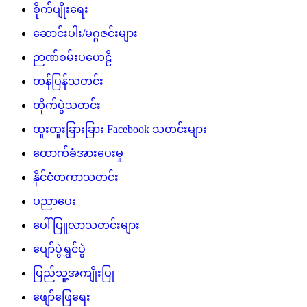
စိုက်ပျိုးရေး
ဆောင်းပါး/မဂ္ဂဇင်းများ
ဉာဏ်စမ်းပဟေဠိ
တန်ပြန်သတင်း
တိုက်ပွဲသတင်း
ထူးထူးခြားခြား Facebook သတင်းများ
ထောက်ခံအားပေးမှု
နိုင်ငံတကာသတင်း
ပညာပေး
ပေါ်ပြူလာသတင်းများ
ပျော်ပွဲရွှင်ပွဲ
ပြည်သူ့အကျိုးပြု
ဖျော်ဖြေရေး