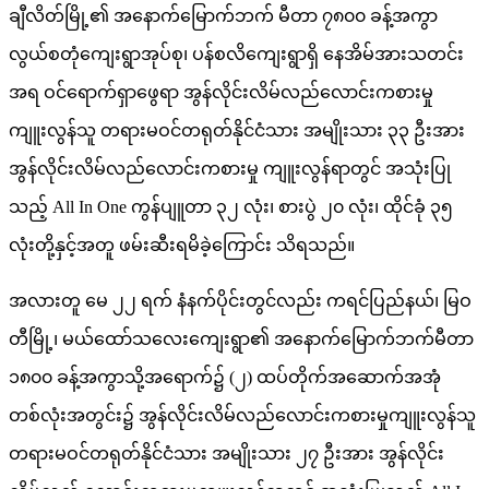
ချီလိတ်မြို့၏ အနောက်မြောက်ဘက် မီတာ ၇၈၀၀ ခန့်အကွာ
လွယ်စတုံကျေးရွာအုပ်စု၊ ပန်စလိကျေးရွာရှိ နေအိမ်အားသတင်း
အရ ဝင်ရောက်ရှာဖွေရာ အွန်လိုင်းလိမ်လည်လောင်းကစားမှု
ကျူးလွန်သူ တရားမဝင်တရုတ်နိုင်ငံသား အမျိုးသား ၃၃ ဦးအား
အွန်လိုင်းလိမ်လည်လောင်းကစားမှု ကျူးလွန်ရာတွင် အသုံးပြု
သည့် All In One ကွန်ပျူတာ ၃၂ လုံး၊ စားပွဲ ၂၀ လုံး၊ ထိုင်ခုံ ၃၅
လုံးတို့နှင့်အတူ ဖမ်းဆီးရမိခဲ့ကြောင်း သိရသည်။
အလားတူ မေ ၂၂ ရက် နံနက်ပိုင်းတွင်လည်း ကရင်ပြည်နယ်၊ မြဝ
တီမြို့၊ မယ်ထော်သလေးကျေးရွာ၏ အနောက်မြောက်ဘက်မီတာ
၁၈၀၀ ခန့်အကွာသို့အရောက်၌ (၂) ထပ်တိုက်အဆောက်အအုံ
တစ်လုံးအတွင်း၌ အွန်လိုင်းလိမ်လည်လောင်းကစားမှုကျူးလွန်သူ
တရားမဝင်တရုတ်နိုင်ငံသား အမျိုးသား ၂၇ ဦးအား အွန်လိုင်း