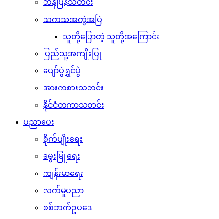
တန်ပြန်သတင်း
သကသအကွဲအပြဲ
သူတို့ပြောတဲ့ သူတို့အကြောင်း
ပြည်သူ့အကျိုးပြု
ပျော်ပွဲရွှင်ပွဲ
အားကစားသတင်း
နိုင်ငံတကာသတင်း
ပညာပေး
စိုက်ပျိုးရေး
မွေးမြူရေး
ကျန်းမာရေး
လက်မှုပညာ
စစ်ဘက်ဥပဒေ