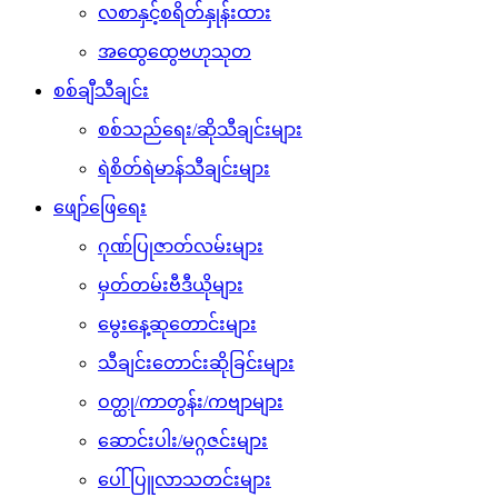
လစာနှင့်စရိတ်နှုန်းထား
အထွေထွေဗဟုသုတ
စစ်ချီသီချင်း
စစ်သည်ရေး/ဆိုသီချင်းများ
ရဲစိတ်ရဲမာန်သီချင်းများ
ဖျော်ဖြေရေး
ဂုဏ်ပြုဇာတ်လမ်းများ
မှတ်တမ်းဗီဒီယိုများ
မွေးနေ့ဆုတောင်းများ
သီချင်းတောင်းဆိုခြင်းများ
ဝတ္ထု/ကာတွန်း/ကဗျာများ
ဆောင်းပါး/မဂ္ဂဇင်းများ
ပေါ်ပြူလာသတင်းများ