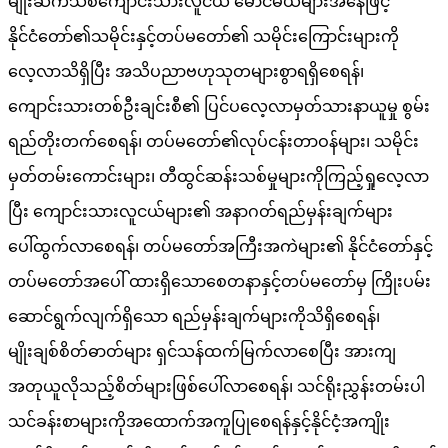
မျိုးဆက်သစ်ကျောင်းသားလူငယ် မောင်မယ်များအနေဖြင့်
နိုင်ငံတော်၏သမိုင်းနှင့်တပ်မတော်၏ သမိုင်းကြောင်းများကို
လေ့လာသိရှိပြီး အသိပညာဗဟုသုတများစွာရရှိစေရန်၊
ကျောင်းသားတစ်ဦးချင်းစီ၏ ပြင်ပလေ့လာမှတ်သားနာယူမှု စွမ်း
ရည်တိုးတက်စေရန်၊ တပ်မတော်၏လုပ်ငန်းတာဝန်များ၊ သမိုင်း
မှတ်တမ်းကောင်းများ၊ တီထွင်ဆန်းသစ်မှုများကိုကြည့်ရှုလေ့လာ
ပြီး ကျောင်းသားလူငယ်များ၏ အနာဂတ်ရည်မှန်းချက်များ
ပေါ်ထွက်လာစေရန်၊ တပ်မတော်အကြီးအကဲများ၏ နိုင်ငံတော်နှင့်
တပ်မတော်အပေါ် ထားရှိသောစေတနာနှင့်တပ်မတော်မှ ကြိုးပမ်း
ဆောင်ရွက်လျက်ရှိသော ရည်မှန်းချက်များကိုသိရှိစေရန်၊
မျိုးချစ်စိတ်ဓာတ်များ ရှင်သန်ထက်မြက်လာစေပြီး အားကျ
အတုယူလိုသည့်စိတ်များဖြစ်ပေါ်လာစေရန်၊ သင်ရိုးညွှန်းတမ်းပါ
သင်ခန်းစာများကိုအထောက်အကူပြုစေရန်နှင့်နိုင်ငံ့အကျိုး