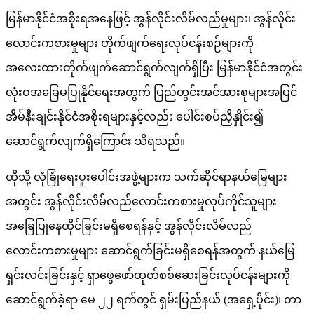
မြန်မာနိုင်ငံအစိုးရအနေဖြင့် အွန်လိုင်းလိမ်လည်မှုများ၊ အွန်လိုင်း
လောင်းကစားမှုများ တိုက်ဖျက်ရေးလုပ်ငန်းစဉ်များကို
အလေးထားတိုက်ဖျက်ဆောင်ရွက်လျက်ရှိပြီး မြန်မာနိုင်ငံအတွင်း
လုံးဝအခြေမပြုနိုင်ရေးအတွက် ပြည်တွင်းအင်အားစုများအပြင်
အိမ်နီးချင်းနိုင်ငံအစိုးရများနှင့်လည်း ပေါင်းစပ်ညှိနှိုင်း၍
ဆောင်ရွက်လျက်ရှိကြောင်း သိရသည်။
ထိုသို့ လုံခြုံရေးပူးပေါင်းအဖွဲ့များက သက်ဆိုင်ရာနယ်မြေများ
အတွင်း အွန်လိုင်းလိမ်လည်လောင်းကစားမှုလုပ်ကိုင်သူများ
အခြေပြုနေထိုင်ခြင်းမရှိစေရန်နှင့် အွန်လိုင်းလိမ်လည်
လောင်းကစားမှုများ ဆောင်ရွက်ခြင်းမရှိစေရန်အတွက် နယ်မြေ
ရှင်းလင်းခြင်းနှင့် ရှာဖွေဖော်ထုတ်စစ်ဆေးခြင်းလုပ်ငန်းများကို
ဆောင်ရွက်ခဲ့ရာ မေ ၂၂ ရက်တွင် ရှမ်းပြည်နယ် (အရှေ့ပိုင်း)၊ တာ