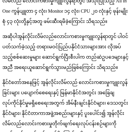
လိမ်လည် လောင်းကစားမှုကျူးလွန်ရာတွင် အသုံးပြုသည့် All In
One ကွန်ပျူတာ ၄ လုံး၊ Monitor ၁၄ လုံး၊ CPU ၂၀ လုံးနှင့် ဖုန်းမျိုး
စုံ ၄၃ လုံးတို့နှင့်အတူ ဖမ်းဆီးရမိခဲ့ကြောင်း သိရသည်။
အဆိုပါအွန်လိုင်းလိမ်လည်လောင်းကစားမှုကျူးလွန်ရာတွင် ပါဝင်
ပတ်သက်ခဲ့သည့် တရားမဝင်ပြည်ပနိုင်ငံသားများအား လိုအပ်
သည့်စစ်ဆေးမှုများ ဆောင်ရွက်ပြီးစီးပါက တည်ဆဲဥပဒေများနှင့်
အညီ အရေးယူဆောင်ရွက်သွားမည်ဖြစ်ကြောင်း သိရသည်။
နိုင်ငံတော်အနေဖြင့် အွန်လိုင်းလိမ်လည် လောင်းကစားမှုကျူးလွန်
ခြင်းများ ပပျောက်စေရေးနှင့် မြန်မာနိုင်ငံအတွင်း အခြေချ
လုပ်ကိုင်နိုင်မှုမရှိစေရေးအတွက် အိမ်နီးချင်းနိုင်ငံများ၊ ဒေသတွင်း
နိုင်ငံများ၊ နိုင်ငံတာကာအဖွဲ့အစည်းများနှင့် ပူးပေါင်း၍ အွန်လိုင်း
လိမ်လည်လောင်းကစားမှုတိုက်ဖျက်ရေးလုပ်ငန်းစဉ်များကို