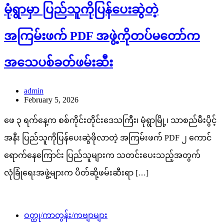
မုံရွာမှာ ပြည်သူကိုပြန်ပေးဆွဲတဲ့
အကြမ်းဖက် PDF အဖွဲ့ကိုတပ်မတော်က
အသေပစ်ခတ်ဖမ်းဆီး
admin
February 5, 2026
ဖေ ၃ ရက်နေ့က စစ်ကိုင်းတိုင်းဒေသကြီး၊ မုံရွာမြို့၊ သာစည်မီးပွိင့်
အနီး ပြည်သူကိုပြန်ပေးဆွဲဖိုလာတဲ့ အကြမ်းဖက် PDF ၂ ကောင်
ရောက်နေကြောင်း ပြည်သူများက သတင်းပေးသည့်အတွက်
လုံခြုံရေးအဖွဲ့များက ပိတ်ဆို့ဖမ်းဆီးရာ […]
ဝတ္ထု/ကာတွန်း/ကဗျာများ