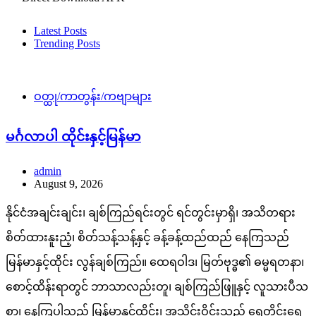
Latest Posts
Trending Posts
ဝတ္ထု/ကာတွန်း/ကဗျာများ
မင်္ဂလာပါ ထိုင်းနှင့်မြန်မာ
admin
August 9, 2026
နိုင်ငံအချင်းချင်း၊ ချစ်ကြည်ရင်းတွင် ရင်တွင်းမှာရှိ၊ အသိတရား
စိတ်ထားနူးညံ့၊ စိတ်သန့်သန့်နှင့် ခန့်ခန့်ထည်ထည် နေကြသည်
မြန်မာနှင့်ထိုင်း လွန်ချစ်ကြည်။ ထေရဝါဒ၊ မြတ်ဗုဒ္ဓ၏ ဓမ္မရတနာ၊
စောင့်ထိန်းရာတွင် ဘာသာလည်းတူ၊ ချစ်ကြည်ဖြူနှင့် လူသားပီသ
စွာ၊ နေကြပါသည် မြန်မာနှင့်ထိုင်း၊ အသိုင်းဝိုင်းသည် ရွှေတိုင်းရွှေ