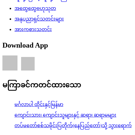
အထွေထွေဗဟုသုတ
အနုပညာရှင်သတင်းများ
အားကစားသတင်း
Download App
မကြာခင်ကတင်ထားသော
မင်္ဂလာပါ ထိုင်းနှင့်မြန်မာ
ကျောင်းသား၊ ကျောင်းသူများနှင့် ဆရာ၊ ဆရာမများ
တပ်မတော်စစ်သမိုင်းပြတိုက်(နေပြည်တော်)သို့ သွားရောက်