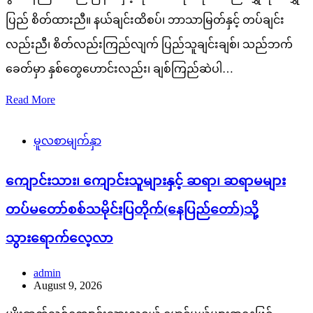
ပြည် စိတ်ထားညီ။ နယ်ချင်းထိစပ်၊ ဘာသာမြတ်နှင့် တပ်ချင်း
လည်းညီ၊ စိတ်လည်းကြည်လျက် ပြည်သူချင်းချစ်၊ သည်ဘက်
ခေတ်မှာ နှစ်တွေဟောင်းလည်း၊ ချစ်ကြည်ဆဲပါ…
Read More
မူလစာမျက်နှာ
ကျောင်းသား၊ ကျောင်းသူများနှင့် ဆရာ၊ ဆရာမများ
တပ်မတော်စစ်သမိုင်းပြတိုက်(နေပြည်တော်)သို့
သွားရောက်လေ့လာ
admin
August 9, 2026