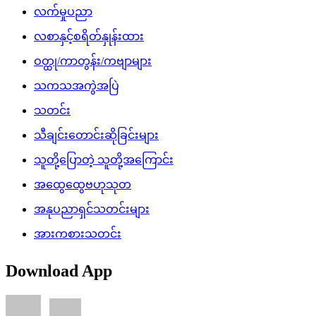
လက်မှုပညာ
လစာနှင့်စရိတ်နှုန်းထား
ဝတ္ထု/ကာတွန်း/ကဗျာများ
သကသအကွဲအပြဲ
သတင်း
သီချင်းတောင်းဆိုခြင်းများ
သူတို့ပြောတဲ့ သူတို့အကြောင်း
အထွေထွေဗဟုသုတ
အနုပညာရှင်သတင်းများ
အားကစားသတင်း
Download App