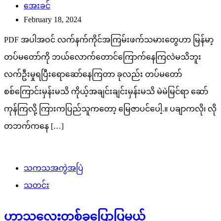
အေးခင်
February 18, 2024
PDF အပါအဝင် လက်နက်ကိုင်အကြမ်းဖက်သမားတွေဟာ မြန်မာ့
တပ်မတော်ကို ဘယ်လောက်တောင်ကြောက်နေကြလဲမသိဘူး
လက်ဦးမှုရပြီးရောဆော်နေကြတာ ခုလည်း တပ်မတော်
စစ်ကြောင်းမှန်းမသိ ကိုယ့်အချင်းချင်းမှန်းမသိ မဲမဲမြင်ရာ ဆော်
ကုန်ကြလို့ ကြားကပြည်သူကတော့ မြေဇာပင်ပေါ့.။ ပချာကလို၊ လို
တဘက်ကနေ […]
သကသအကွဲအပြဲ
သတင်း
ဟာသလေးတစ်ခုပြောပြမယ်