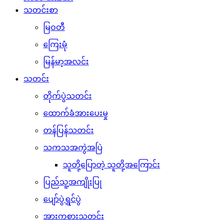
သတင်းစာ
မြဝတီ
ကြေးမုံ
မြန်မာ့အလင်း
သတင်း
တိုက်ပွဲသတင်း
ထောက်ခံအားပေးမှု
တန်ပြန်သတင်း
သကသအကွဲအပြဲ
သူတို့ပြောတဲ့ သူတို့အကြောင်း
ပြည်သူ့အကျိုးပြု
ပျော်ပွဲရွှင်ပွဲ
အားကစားသတင်း