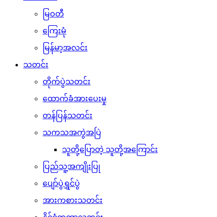
မြဝတီ
ကြေးမုံ
မြန်မာ့အလင်း
သတင်း
တိုက်ပွဲသတင်း
ထောက်ခံအားပေးမှု
တန်ပြန်သတင်း
သကသအကွဲအပြဲ
သူတို့ပြောတဲ့ သူတို့အကြောင်း
ပြည်သူ့အကျိုးပြု
ပျော်ပွဲရွှင်ပွဲ
အားကစားသတင်း