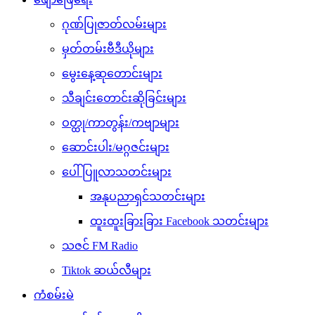
ဂုဏ်ပြုဇာတ်လမ်းများ
မှတ်တမ်းဗီဒီယိုများ
မွေးနေ့ဆုတောင်းများ
သီချင်းတောင်းဆိုခြင်းများ
ဝတ္ထု/ကာတွန်း/ကဗျာများ
ဆောင်းပါး/မဂ္ဂဇင်းများ
ပေါ်ပြူလာသတင်းများ
အနုပညာရှင်သတင်းများ
ထူးထူးခြားခြား Facebook သတင်းများ
သဇင် FM Radio
Tiktok ဆယ်လီများ
ကံစမ်းမဲ