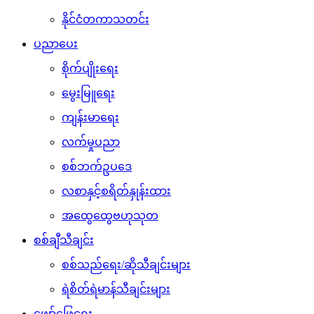
နိုင်ငံတကာသတင်း
ပညာပေး
စိုက်ပျိုးရေး
မွေးမြူရေး
ကျန်းမာရေး
လက်မှုပညာ
စစ်ဘက်ဥပဒေ
လစာနှင့်စရိတ်နှုန်းထား
အထွေထွေဗဟုသုတ
စစ်ချီသီချင်း
စစ်သည်ရေး/ဆိုသီချင်းများ
ရဲစိတ်ရဲမာန်သီချင်းများ
ဖျော်ဖြေရေး