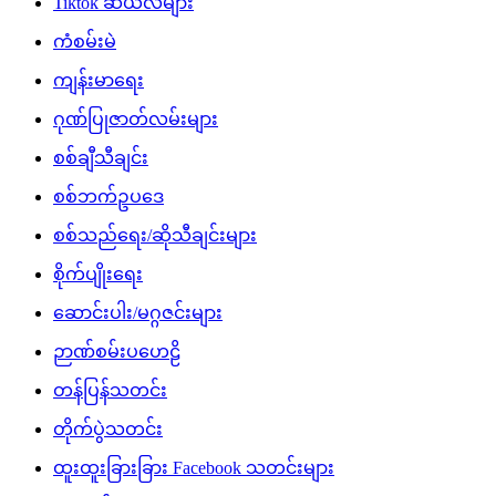
Tiktok ဆယ်လီများ
ကံစမ်းမဲ
ကျန်းမာရေး
ဂုဏ်ပြုဇာတ်လမ်းများ
စစ်ချီသီချင်း
စစ်ဘက်ဥပဒေ
စစ်သည်ရေး/ဆိုသီချင်းများ
စိုက်ပျိုးရေး
ဆောင်းပါး/မဂ္ဂဇင်းများ
ဉာဏ်စမ်းပဟေဠိ
တန်ပြန်သတင်း
တိုက်ပွဲသတင်း
ထူးထူးခြားခြား Facebook သတင်းများ