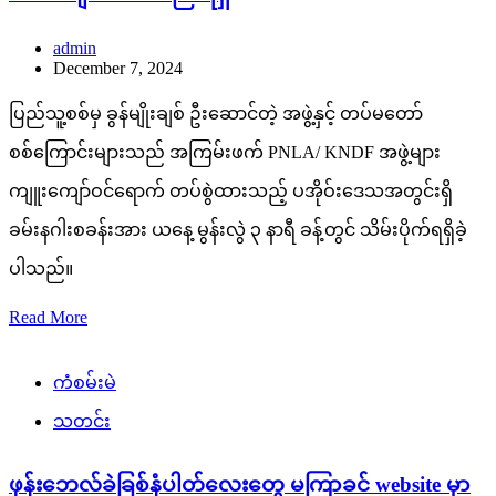
admin
December 7, 2024
ပြည်သူ့စစ်မှ ခွန်မျိုးချစ် ဦးဆောင်တဲ့ အဖွဲ့နှင့် တပ်မတော်
စစ်ကြောင်းများသည် အကြမ်းဖက် PNLA/ KNDF အဖွဲ့များ
ကျူးကျော်ဝင်ရောက် တပ်စွဲထားသည့် ပအိုဝ်းဒေသအတွင်းရှိ
ခမ်းနဂါးစခန်းအား ယနေ့ မွန်းလွဲ ၃ နာရီ ခန့်တွင် သိမ်းပိုက်ရရှိခဲ့
ပါသည်။
Read More
ကံစမ်းမဲ
သတင်း
ဖုန်းဘေလ်ခဲခြစ်နံပါတ်လေးတွေ မကြာခင် website မှာ