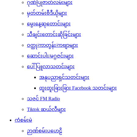
ဂုဏ်ပြုဇာတ်လမ်းများ
မှတ်တမ်းဗီဒီယိုများ
မွေးနေ့ဆုတောင်းများ
သီချင်းတောင်းဆိုခြင်းများ
ဝတ္ထု/ကာတွန်း/ကဗျာများ
ဆောင်းပါး/မဂ္ဂဇင်းများ
ပေါ်ပြူလာသတင်းများ
အနုပညာရှင်သတင်းများ
ထူးထူးခြားခြား Facebook သတင်းများ
သဇင် FM Radio
Tiktok ဆယ်လီများ
ကံစမ်းမဲ
ဉာဏ်စမ်းပဟေဠိ