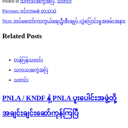
Posted in
သကသအကွဲအပြဲ
,
သတင်း
Post
Previous:
ဝင်လာမစဲ တသဲသဲ
navigation
Next:
တပ်မတော်ကာကွယ်ရေးဦးစီးချုပ် လွှဲပြောင်းမှုအခမ်းအနား
Related Posts
တန်ပြန်သတင်း
သကသအကွဲအပြဲ
သတင်း
PNLA / KNDF နဲ့ PNLA ပူးပေါင်းအဖွဲ့တို့
အချင်းချင်းဆော်ကုန်ကြပြီ