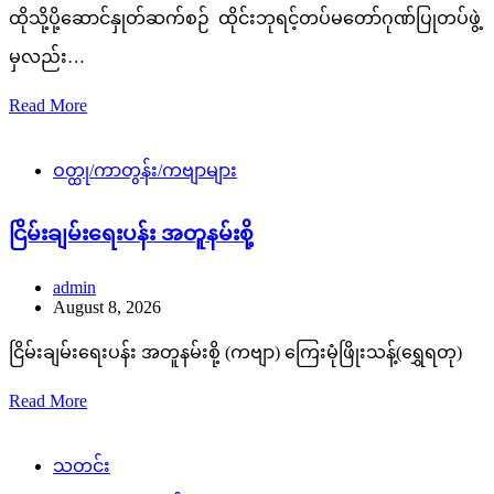
ထိုသို့ပို့ဆောင်နှုတ်ဆက်စဉ် ထိုင်းဘုရင့်တပ်မတော်ဂုဏ်ပြုတပ်ဖွဲ့
မှလည်း…
Read More
ဝတ္ထု/ကာတွန်း/ကဗျာများ
ငြိမ်းချမ်းရေးပန်း အတူနမ်းစို့
admin
August 8, 2026
ငြိမ်းချမ်းရေးပန်း အတူနမ်းစို့ (ကဗျာ) ကြေးမုံဖြိုးသန့်(ရွှေရတု)
Read More
သတင်း