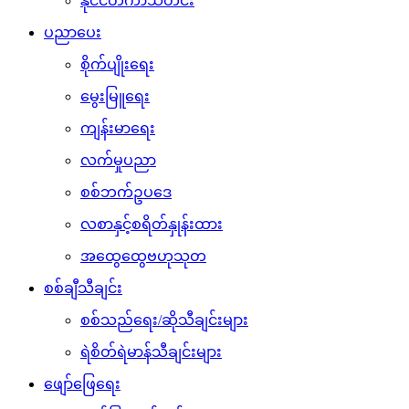
နိုင်ငံတကာသတင်း
ပညာပေး
စိုက်ပျိုးရေး
မွေးမြူရေး
ကျန်းမာရေး
လက်မှုပညာ
စစ်ဘက်ဥပဒေ
လစာနှင့်စရိတ်နှုန်းထား
အထွေထွေဗဟုသုတ
စစ်ချီသီချင်း
စစ်သည်ရေး/ဆိုသီချင်းများ
ရဲစိတ်ရဲမာန်သီချင်းများ
ဖျော်ဖြေရေး