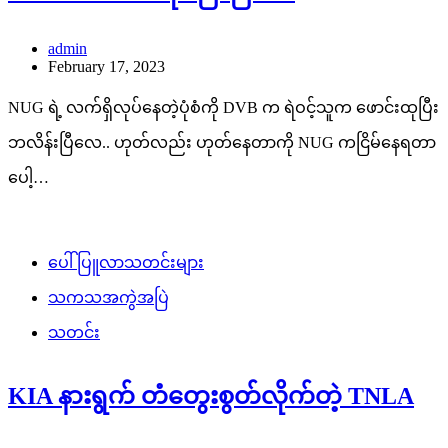
admin
February 17, 2023
NUG ရဲ့ လက်ရှိလုပ်နေတဲ့ပုံစံကို DVB က ရဲဝင့်သူက ဖောင်းထုပြီး
ဘလိန်းပြီလေ.. ဟုတ်လည်း ဟုတ်နေတာကို NUG ကငြိမ်နေရတာ
ပေါ့…
ပေါ်ပြူလာသတင်းများ
သကသအကွဲအပြဲ
သတင်း
KIA နားရွက် တံတွေးစွတ်လိုက်တဲ့ TNLA