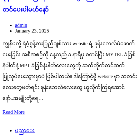
တင်ပေးပါမယ်နော်
admin
January 23, 2025
ကျွန်မတို့ ရဲဝံ့စွန့်စားပြည်ချစ်သား website ရဲ့ ဖုန်းဘေလ်မဲဖောက်
ပေးခြင်း အစီအစဉ်ကို နေ့လည် ၁ နာရီမှ စတင်ပြီး MYTEL ခဲခြစ်
နံပါတ်နဲ့ MPT ခဲခြစ်နံပါတ်လေးတွေကို ဆက်တိုက်တင်ဆက်
ပြုလုပ်ပေးသွားမှာပဲ ဖြစ်ပါတယ်။ ဒါကြောင့်မို့ website မှာ သတင်း
လေးတွေဖတ်ရင်း ဖုန်းဘေလ်လေးတွေ ယူလိုက်ကြရအောင်
နော်..အမျိုးတို့ရေ…
Read More
ပညာပေး