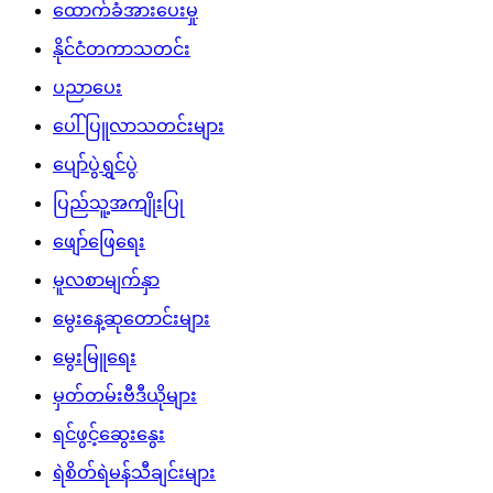
ထောက်ခံအားပေးမှု
နိုင်ငံတကာသတင်း
ပညာပေး
ပေါ်ပြူလာသတင်းများ
ပျော်ပွဲရွှင်ပွဲ
ပြည်သူ့အကျိုးပြု
ဖျော်ဖြေရေး
မူလစာမျက်နှာ
မွေးနေ့ဆုတောင်းများ
မွေးမြူရေး
မှတ်တမ်းဗီဒီယိုများ
ရင်ဖွင့်ဆွေးနွေး
ရဲစိတ်ရဲမန်သီချင်းများ