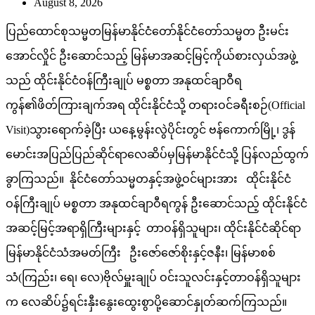
August 8, 2026
ပြည်ထောင်စုသမ္မတမြန်မာနိုင်ငံတော်နိုင်ငံတော်သမ္မတ ဦးမင်း
အောင်လှိုင် ဦးဆောင်သည့် မြန်မာအဆင့်မြင့်ကိုယ်စားလှယ်အဖွဲ့
သည် ထိုင်းနိုင်ငံဝန်ကြီးချုပ် မစ္စတာ အနုထင်ချာဝီရ
ကွန်၏ဖိတ်ကြားချက်အရ ထိုင်းနိုင်ငံသို့ တရားဝင်ခရီးစဉ်(Official
Visit)သွားရောက်ခဲ့ပြီး ယနေ့မွန်းလွဲပိုင်းတွင် ဗန်ကောက်မြို့၊ ဒွန်
မောင်းအပြည်ပြည်ဆိုင်ရာလေဆိပ်မှမြန်မာနိုင်ငံသို့ ပြန်လည်ထွက်
ခွာကြသည်။ နိုင်ငံတော်သမ္မတနှင့်အဖွဲ့ဝင်များအား ထိုင်းနိုင်ငံ
ဝန်ကြီးချုပ် မစ္စတာ အနုထင်ချာဝီရကွန် ဦးဆောင်သည့် ထိုင်းနိုင်ငံ
အဆင့်မြင့်အရာရှိကြီးများနှင့် တာဝန်ရှိသူများ၊ ထိုင်းနိုင်ငံဆိုင်ရာ
မြန်မာနိုင်ငံသံအမတ်ကြီး ဦးဇော်ဇော်စိုးနှင့်ဇနီး၊ မြန်မာစစ်
သံ(ကြည်း၊ ရေ၊ လေ)ဗိုလ်မှူးချုပ် ဝင်းသူလင်းနှင့်တာဝန်ရှိသူများ
က လေဆိပ်၌ရင်းနှီးနွေးထွေးစွာပို့ဆောင်နှုတ်ဆက်ကြသည်။