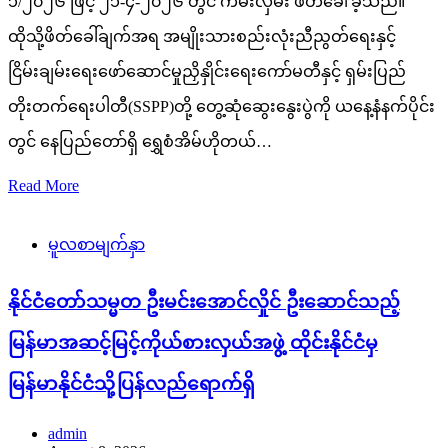
၁/၂၀၂၆ ဖြင့် ၂၁-၄-၂၀၂၆ တွင် ကမ်းလှမ်း ဖိတ်ခေါ်ခဲ့သည်။
ထိုသို့ဖိတ်ခေါ်ချက်အရ အမျိုးသားစည်းလုံးညီညွတ်ရေးနှင့်
ငြိမ်းချမ်းရေးဖော်ဆောင်မှုညှိနှိုင်းရေးကော်မတီနှင့် ရှမ်းပြည်
တိုးတက်ရေးပါတီ(SSPP)တို့ တွေ့ဆုံဆွေးနွေးပွဲကို ယနေ့နံနက်ပိုင်း
တွင် နေပြည်တော်ရှိ ရွှေစံအိမ်ဟိုတယ်…
Read More
မူလစာမျက်နှာ
နိုင်ငံတော်သမ္မတ ဦးမင်းအောင်လှိုင် ဦးဆောင်သည့်
မြန်မာအဆင့်မြင့်ကိုယ်စားလှယ်အဖွဲ့ ထိုင်းနိုင်ငံမှ
မြန်မာနိုင်ငံသို့ပြန်လည်ရောက်ရှိ
admin