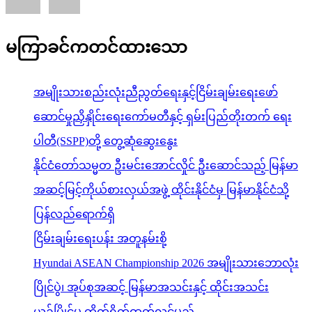
မကြာခင်ကတင်ထားသော
အမျိုးသားစည်းလုံးညီညွတ်ရေးနှင့်ငြိမ်းချမ်းရေးဖော်
ဆောင်မှုညှိနှိုင်းရေးကော်မတီနှင့် ရှမ်းပြည်တိုးတက် ရေး
ပါတီ(SSPP)တို့ တွေ့ဆုံဆွေးနွေး
နိုင်ငံတော်သမ္မတ ဦးမင်းအောင်လှိုင် ဦးဆောင်သည့် မြန်မာ
အဆင့်မြင့်ကိုယ်စားလှယ်အဖွဲ့ ထိုင်းနိုင်ငံမှ မြန်မာနိုင်ငံသို့
ပြန်လည်ရောက်ရှိ
ငြိမ်းချမ်းရေးပန်း အတူနမ်းစို့
Hyundai ASEAN Championship 2026 အမျိုးသားဘောလုံး
ပြိုင်ပွဲ၊ အုပ်စုအဆင့် မြန်မာအသင်းနှင့် ထိုင်းအသင်း
ယှဉ်ပြိုင်မှု တိုက်ရိုက်ထုတ်လွှင့်မည်