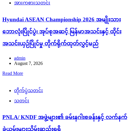
အားကစားသတင်း
Hyundai ASEAN Championship 2026 အမျိုးသား
ဘောလုံးပြိုင်ပွဲ၊ အုပ်စုအဆင့် မြန်မာအသင်းနှင့် ထိုင်း
အသင်းယှဉ်ပြိုင်မှု တိုက်ရိုက်ထုတ်လွှင့်မည်
admin
August 7, 2026
Read More
တိုက်ပွဲသတင်း
သတင်း
PNLA/ KNDF အဖွဲ့များ၏ ခမ်းနဂါးစခန်းနှင့် လက်နက်
ခဲယမ်းများသိမ်းဆည်းရရှိ