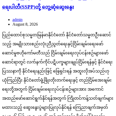
ရေးပါတီ(SSPP)တို့ တွေ့ဆုံဆွေးနွေး
admin
August 8, 2026
ပြည်ထောင်စုသမ္မတမြန်မာနိုင်ငံတော် နိုင်ငံတော်သမ္မတဦးဆောင်
သည့် အမျိုးသားစည်းလုံးညီညွတ်ရေးနှင့်ငြိမ်းချမ်းရေးဖော်
ဆောင်မှုဗဟိုကော်မတီသည် ငြိမ်းချမ်းရေးလုပ်ငန်းစဉ်များဖော်
ဆောင်ရာတွင် လက်နက်ကိုင်ပဋိပက္ခများချုပ်ငြိမ်းရန်နှင့် နိုင်ငံရေး
ပြဿနာကို နိုင်ငံရေးနည်းဖြင့် ဖြေရှင်းရန် အထူးလိုအပ်သည်ဟု
ယုံကြည်ပြီး နိုင်ငံတော်ဖွံ့ဖြိုးတိုးတက်ရေးနှင့် တည်ငြိမ်အေးချမ်း
ရေးတို့အတွက် ငြိမ်းချမ်းရေးလုပ်ငန်းစဉ်များအား အကောင်
အထည်ဖော်ဆောင်ရွက်နိုင်ရန်အတွက် ကြိုတင်ကန့်သတ်ချက်များ
မထားသည့် ဆွေးနွေးပွဲများပြုလုပ်နိုင်ရန် ကြေညာချက်အမှတ်