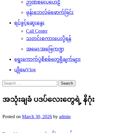
ဉာဏ်စမ်းပဟေဠိ
ဖုန်းဘေလ်မဲဖောက်ခြင်း
ရင်ဖွင့်ဆွေးနွေး
Call Center
သတင်းစကားပေးပို့ရန်
အမေး/အဖြေကဏ္ဍ
ရွေးကောက်ပွဲစိစစ်တွေ့ရှိချက်များ
ပျိုမေVlog
Search
for:
အသုံးချခံ ပဒပ်လေးတွေရဲ့ နိဂုံး
Posted on
March 30, 2026
by
admin