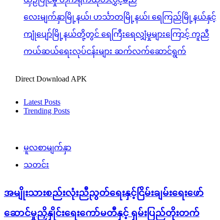
လေးမျက်နှာမြို့နယ်၊ ဟင်္သာတမြို့နယ်၊ ရေကြည်မြို့နယ်နှင့်
ကျုံပျော်မြို့နယ်တို့တွင် ရေကြီးရေလျှံမှုများကြောင့် ကူညီ
ကယ်ဆယ်ရေးလုပ်ငန်းများ ဆက်လက်ဆောင်ရွက်
Direct Download APK
Latest Posts
Trending Posts
မူလစာမျက်နှာ
သတင်း
အမျိုးသားစည်းလုံးညီညွတ်ရေးနှင့်ငြိမ်းချမ်းရေးဖော်
ဆောင်မှုညှိနှိုင်းရေးကော်မတီနှင့် ရှမ်းပြည်တိုးတက်