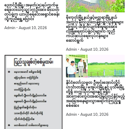
ညောင်ဦးမြို့၊ အမှတ်(၅)ရပ်ကွက်မှ
ရေဘေးသင့်သူ(၁၇)ဦးအား မီးသတ်
တပ်ဖွဲ့က ယာယီရေဘေးရှောင်စခန်း
မိုးကုတ်မြို့နယ်နှင့်မတ္တရာမြို့နယ်
သို့ကူညီရွှေ့ပြောင်း
အတွင်း မိုးသည်းထန်စွာရွာသွန်းမှုများ
ကြောင့် ထိခိုက်ပျက်စီးမှုများအား
Admin
August 10, 2026
လုံခြုံရေးတပ်ဖွဲ့ဝင်များက ကူညီ
ကယ်ဆယ်ရေးလုပ်ငန်းများ
ဆောင်ရွက်
Admin
August 10, 2026
နိုင်ငံတော်သမ္မတ ဦးမင်းအောင်လှိုင်
ဟင်္သာတမြို့၊ မအူပင်မြို့နှင့် ပုသိမ်မြို့
တို့ရှိ တက္ကသိုလ်များနှင့် ခရိုင်
အားကစားကွင်းအဆင့်မြှင့်တင်နိုင်မည့်
အခြေအနေများသွားရောက်ကြည့်ရှု
စစ်ဆေး
Admin
August 10, 2026