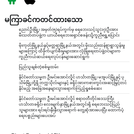
မကြာခင်ကတင်ထားသော
ညောင်ဦးမြို့၊ အမှတ်(၅)ရပ်ကွက်မှ ရေဘေးသင့်သူ(၁၇)ဦးအား
မီးသတ်တပ်ဖွဲ့က ယာယီရေဘေးရှောင်စခန်းသို့ကူညီရွှေ့ပြောင်း
မိုးကုတ်မြို့နယ်နှင့်မတ္တရာမြို့နယ်အတွင်း မိုးသည်းထန်စွာရွာသွန်းမှု
များကြောင့် ထိခိုက်ပျက်စီးမှုများအား လုံခြုံရေးတပ်ဖွဲ့ဝင်များက
ကူညီကယ်ဆယ်ရေးလုပ်ငန်းများဆောင်ရွက်
ပြည်သူချစ်တဲ့စစ်မှုထမ်း
နိုင်ငံတော်သမ္မတ ဦးမင်းအောင်လှိုင် ဟင်္သာတမြို့၊ မအူပင်မြို့နှင့် ပု
သိမ်မြို့တို့ရှိ တက္ကသိုလ်များနှင့် ခရိုင်အားကစားကွင်းအဆင့်မြှင့်တင်
နိုင်မည့် အခြေအနေများသွားရောက်ကြည့်ရှုစစ်ဆေး
နိုင်ငံတော်သမ္မတ ဦးမင်းအောင်လှိုင် ဧရာဝတီတိုင်းဒေသကြီး
ဟင်္သာတခရိုင်၊ လေးမျက်နှာမြို့နယ်အတွင်းရှိ ရေဘေးသင့်ပြည်
သူများအား ရင်းရင်းနှီးနှီးသွားရောက် တွေ့ဆုံအားပေးပြီး ထောက်ပံ့
ရေးပစ္စည်းများပေးအပ်