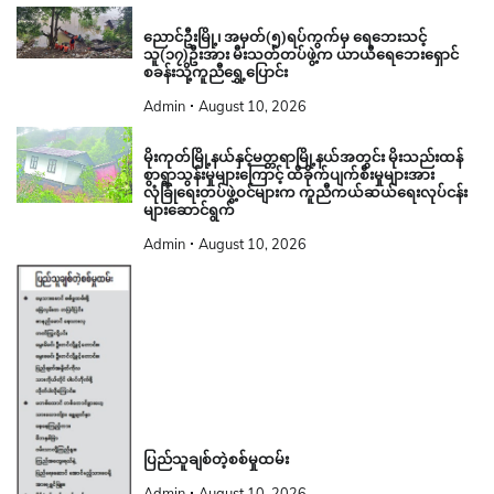
ညောင်ဦးမြို့၊ အမှတ်(၅)ရပ်ကွက်မှ ရေဘေးသင့်
သူ(၁၇)ဦးအား မီးသတ်တပ်ဖွဲ့က ယာယီရေဘေးရှောင်
စခန်းသို့ကူညီရွှေ့ပြောင်း
Admin
August 10, 2026
မိုးကုတ်မြို့နယ်နှင့်မတ္တရာမြို့နယ်အတွင်း မိုးသည်းထန်
စွာရွာသွန်းမှုများကြောင့် ထိခိုက်ပျက်စီးမှုများအား
လုံခြုံရေးတပ်ဖွဲ့ဝင်များက ကူညီကယ်ဆယ်ရေးလုပ်ငန်း
များဆောင်ရွက်
Admin
August 10, 2026
ပြည်သူချစ်တဲ့စစ်မှုထမ်း
Admin
August 10, 2026