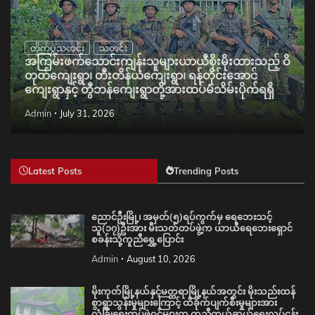
တိုက်ပွဲသတင်း
သတင်း
အကြမ်းဖက်သောင်းကျန်းသူများယာယီစိုးမိုးထားသည့် ဝိ
တုတ်ကျေးရွာ၊ တီးတိန်ယံကျေးရွာ၊ ရန်တိုင်းအောင်
ကျေးရွာနှင့် တွီဘန်ကျေးရွာတို့အားထပ်မံသိမ်းပိုက်ရရှိ
Admin
July 31, 2026
Latest Posts
Trending Posts
ညောင်ဦးမြို့၊ အမှတ်(၅)ရပ်ကွက်မှ ရေဘေးသင့်
သူ(၁၇)ဦးအား မီးသတ်တပ်ဖွဲ့က ယာယီရေဘေးရှောင်
စခန်းသို့ကူညီရွှေ့ပြောင်း
Admin
August 10, 2026
မိုးကုတ်မြို့နယ်နှင့်မတ္တရာမြို့နယ်အတွင်း မိုးသည်းထန်
စွာရွာသွန်းမှုများကြောင့် ထိခိုက်ပျက်စီးမှုများအား
လုံခြုံရေးတပ်ဖွဲ့ဝင်များက ကူညီကယ်ဆယ်ရေးလုပ်ငန်း