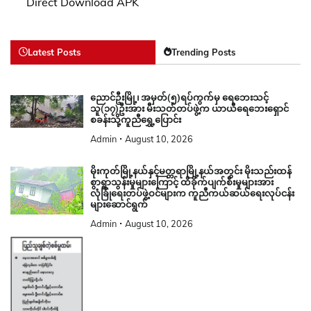
Direct Download APK
Latest Posts
Trending Posts
ညောင်ဦးမြို့၊ အမှတ်(၅)ရပ်ကွက်မှ ရေဘေးသင့်
သူ(၁၇)ဦးအား မီးသတ်တပ်ဖွဲ့က ယာယီရေဘေးရှောင်
စခန်းသို့ကူညီရွှေ့ပြောင်း
Admin
August 10, 2026
မိုးကုတ်မြို့နယ်နှင့်မတ္တရာမြို့နယ်အတွင်း မိုးသည်းထန်
စွာရွာသွန်းမှုများကြောင့် ထိခိုက်ပျက်စီးမှုများအား
လုံခြုံရေးတပ်ဖွဲ့ဝင်များက ကူညီကယ်ဆယ်ရေးလုပ်ငန်း
များဆောင်ရွက်
Admin
August 10, 2026