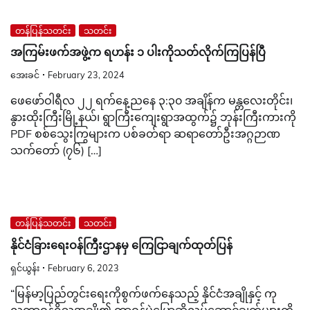
တန်ပြန်သတင်း
သတင်း
အကြမ်းဖက်အဖွဲ့က ရဟန်း ၁ ပါးကိုသတ်လိုက်ကြပြန်ပြီ
အေးခင်
February 23, 2024
ဖေဖော်ဝါရီလ ၂၂ ရက်နေ့ညနေ ၃:၃၀ အချိန်က မန္တလေးတိုင်း၊
နွားထိုးကြီးမြို့နယ်၊ ရွာကြီးကျေးရွာအထွက်၌ ဘုန်းကြီးကားကို
PDF စစ်သွေးကြွများက ပစ်ခတ်ရာ ဆရာတော်ဦးအဂ္ဂဉာဏ
သက်တော် (၇၆) […]
တန်ပြန်သတင်း
သတင်း
နိုင်ငံခြားရေးဝန်ကြီးဌာနမှ ကြေငြာချက်ထုတ်ပြန်
ရှင်ယွန်း
February 6, 2023
“မြန်မာ့ပြည်တွင်းရေးကိုစွက်ဖက်နေသည့် နိုင်ငံအချိုနှင့် ကု