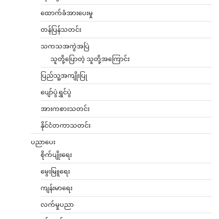
ထောက်ခံအားပေးမှု
တန်ပြန်သတင်း
သကသအကွဲအပြဲ
သူတို့ပြောတဲ့ သူတို့အကြောင်း
ပြည်သူ့အကျိုးပြု
ပျော်ပွဲရွှင်ပွဲ
အားကစားသတင်း
နိုင်ငံတကာသတင်း
ပညာပေး
စိုက်ပျိုးရေး
မွေးမြူရေး
ကျန်းမာရေး
လက်မှုပညာ