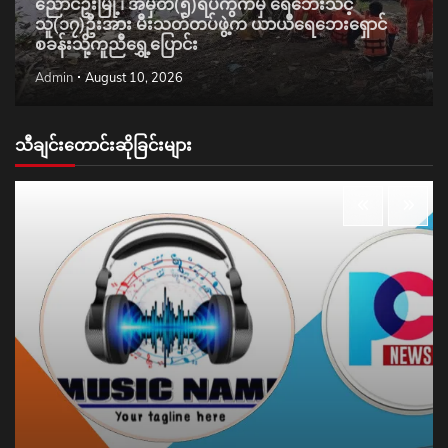
ညောင်ဦးမြို့၊ အမှတ်(၅)ရပ်ကွက်မှ ရေဘေးသင့်
သူ(၁၇)ဦးအား မီးသတ်တပ်ဖွဲ့က ယာယီရေဘေးရှောင်
စခန်းသို့ကူညီရွှေ့ပြောင်း
Admin
August 10, 2026
သီချင်းတောင်းဆိုခြင်းများ