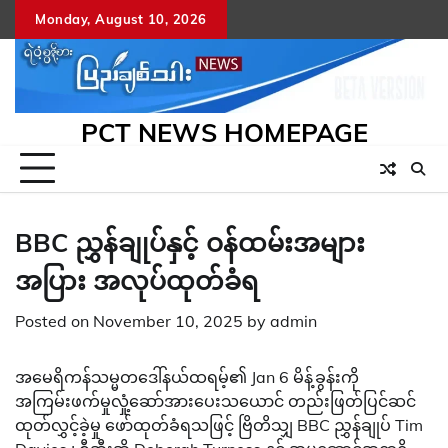
Skip
Monday, August 10, 2026
to
content
PCT NEWS HOMEPAGE
BBC ညွှန်ချုပ်နှင့် ဝန်ထမ်းအများ
အပြား အလုပ်ထုတ်ခံရ
Posted on
November 10, 2025
by
admin
အမေရိကန်သမ္မတဒေါ်နယ်ထရမ့်၏ Jan 6 မိန့်ခွန်းကို
အကြမ်းဖက်မှုလှုံ့ဆော်အားပေးသယောင် တည်းဖြတ်ပြင်ဆင်
ထုတ်လွှင့်ခဲ့မှု ဖော်ထုတ်ခံရသဖြင့် ဗြိတိသျှ BBC ညွှန်ချုပ် Tim