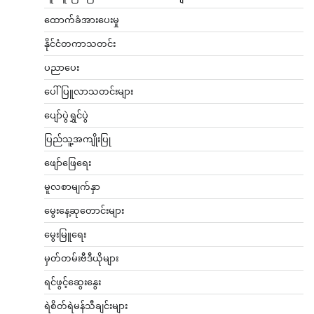
ထောက်ခံအားပေးမှု
နိုင်ငံတကာသတင်း
ပညာပေး
ပေါ်ပြူလာသတင်းများ
ပျော်ပွဲရွှင်ပွဲ
ပြည်သူ့အကျိုးပြု
ဖျော်ဖြေရေး
မူလစာမျက်နှာ
မွေးနေ့ဆုတောင်းများ
မွေးမြူရေး
မှတ်တမ်းဗီဒီယိုများ
ရင်ဖွင့်ဆွေးနွေး
ရဲစိတ်ရဲမန်သီချင်းများ