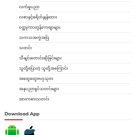
လက်မှုပညာ
လစာနှင့်စရိတ်နှုန်းထား
ဝတ္ထု/ကာတွန်း/ကဗျာများ
သကသအကွဲအပြဲ
သတင်း
သီချင်းတောင်းဆိုခြင်းများ
သူတို့ပြောတဲ့ သူတို့အကြောင်း
အထွေထွေဗဟုသုတ
အနုပညာရှင်သတင်းများ
အားကစားသတင်း
Download App