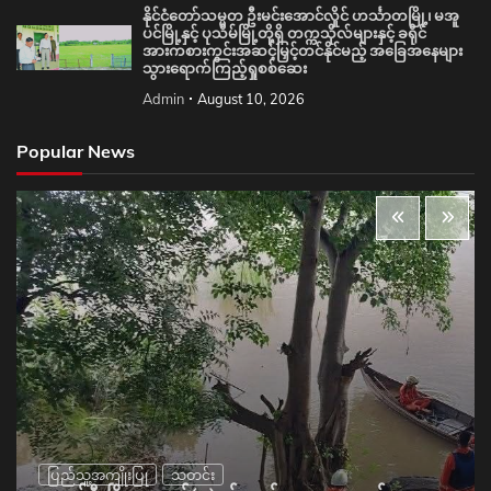
နိုင်ငံတော်သမ္မတ ဦးမင်းအောင်လှိုင် ဟင်္သာတမြို့၊ မအူ
ပင်မြို့နှင့် ပုသိမ်မြို့တို့ရှိ တက္ကသိုလ်များနှင့် ခရိုင်
အားကစားကွင်းအဆင့်မြှင့်တင်နိုင်မည့် အခြေအနေများ
သွားရောက်ကြည့်ရှုစစ်ဆေး
Admin
August 10, 2026
Popular News
ပြည်သူ့အကျိုးပြု
သတင်း