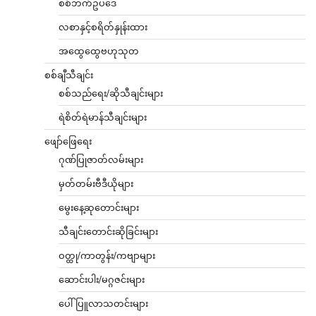
စစ်ဘက်ဥပဒေ
လစာနှင့်စရိတ်နှုန်းထား
အထွေထွေဗဟုသုတ
စစ်ချီသီချင်း
စစ်သည်ရေး/ဆိုသီချင်းများ
ရဲစိတ်ရဲမာန်သီချင်းများ
ဖျော်ဖြေရေး
ဂုဏ်ပြုဇာတ်လမ်းများ
မှတ်တမ်းဗီဒီယိုများ
မွေးနေ့ဆုတောင်းများ
သီချင်းတောင်းဆိုခြင်းများ
ဝတ္ထု/ကာတွန်း/ကဗျာများ
ဆောင်းပါး/မဂ္ဂဇင်းများ
ပေါ်ပြူလာသတင်းများ