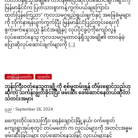
လတာဝန်ရှိသူအချို၏ တာဝန်မဲ့ပြောဆိုလုပ်ဆောင်ချက်များကို
မြန်မာနိုင်ငံက ပြတ်သားစွာကန့်ကွက်ပယ်ချကြောင်း
ထုတ်ပြန်ကြေညာ” ကုလသမဂ္ဂရည်ရွယ်ချက်နှင့် အခြေခံမူများ
ကို လိုက်နာရန်ပျက်ကွက်ပြီး မြန်မာနိုင်ငံပြည်တွင်းရေးကို
စွက်ဖက်နေသည့် နိုင်ငံအချိုနှင့် လုပ်ပိုင်ခွင့်ကိုကျော်လွန်
လုပ်ဆောင်နေသူ ကုလသမဂ္ဂမှတာဝန်ရှိသူအချို၏ တာဝန်မဲ့
ပြောဆိုလုပ်ဆောင်ချက်များကို […]
တန်ပြန်သတင်း
သတင်း
ဘုန်းကြီးဝတ်နေသူတချို့ကို စစ်မှုထမ်းရန် တိမ်းရှောင်သည်ဟု
ဆိုကာ သင်္ကန်းချွတ်ခိုင်းပြီး ဖမ်းဆီး ခေါ်ဆောင်နေတယ်ဆိုတာ
သတင်းအမှား
ပုည
September 26, 2024
မကွေးတိုင်းဒေသကြီး၊ ရေနံချောင်းမြို့နယ်၊ ဝက်မစွတ်
ကျေးရွာအုပ်စုတွင် တပ်မတော် က လူငယ်များကို အတင်းအဓ္ဓမ
ဖမ်းဆီးခြင်းများ လုပ်ဆောင်နေသဖြင့် လူငယ်များနှင့်