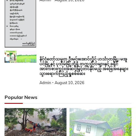
နိုင်ငံတော်သမ္မတ ဦးမင်းအောင်လှိုင် ဟင်္သာတမြို့၊ မအူ
ပင်မြို့နှင့် ပုသိမ်မြို့တို့ရှိ တက္ကသိုလ်များနှင့် ခရိုင်
အားကစားကွင်းအဆင့်မြှင့်တင်နိုင်မည့် အခြေအနေများ
သွားရောက်ကြည့်ရှုစစ်ဆေး
Admin
August 10, 2026
Popular News