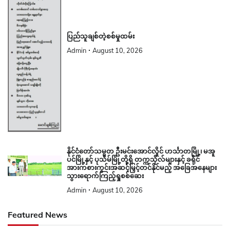
ပြည်သူချစ်တဲ့စစ်မှုထမ်း
Admin
August 10, 2026
နိုင်ငံတော်သမ္မတ ဦးမင်းအောင်လှိုင် ဟင်္သာတမြို့၊ မအူ
ပင်မြို့နှင့် ပုသိမ်မြို့တို့ရှိ တက္ကသိုလ်များနှင့် ခရိုင်
အားကစားကွင်းအဆင့်မြှင့်တင်နိုင်မည့် အခြေအနေများ
သွားရောက်ကြည့်ရှုစစ်ဆေး
Admin
August 10, 2026
Featured News