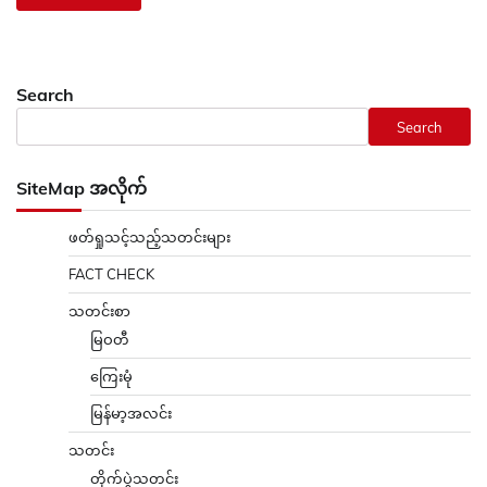
Search
Search
SiteMap အလိုက်
ဖတ်ရှုသင့်သည့်သတင်းများ
FACT CHECK
သတင်းစာ
မြဝတီ
ကြေးမုံ
မြန်မာ့အလင်း
သတင်း
တိုက်ပွဲသတင်း