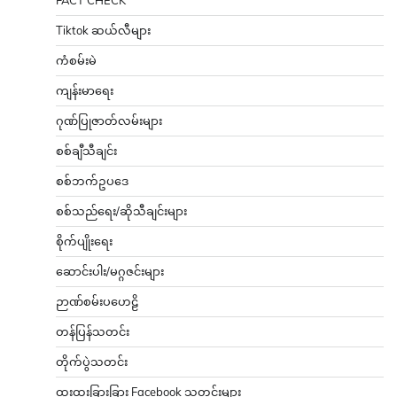
FACT CHECK
Tiktok ဆယ်လီများ
ကံစမ်းမဲ
ကျန်းမာရေး
ဂုဏ်ပြုဇာတ်လမ်းများ
စစ်ချီသီချင်း
စစ်ဘက်ဥပဒေ
စစ်သည်ရေး/ဆိုသီချင်းများ
စိုက်ပျိုးရေး
ဆောင်းပါး/မဂ္ဂဇင်းများ
ဉာဏ်စမ်းပဟေဠိ
တန်ပြန်သတင်း
တိုက်ပွဲသတင်း
ထူးထူးခြားခြား Facebook သတင်းများ