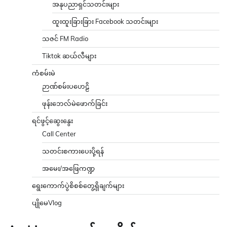
အနုပညာရှင်သတင်းများ
ထူးထူးခြားခြား Facebook သတင်းများ
သဇင် FM Radio
Tiktok ဆယ်လီများ
ကံစမ်းမဲ
ဉာဏ်စမ်းပဟေဠိ
ဖုန်းဘေလ်မဲဖောက်ခြင်း
ရင်ဖွင့်ဆွေးနွေး
Call Center
သတင်းစကားပေးပို့ရန်
အမေး/အဖြေကဏ္ဍ
ရွေးကောက်ပွဲစိစစ်တွေ့ရှိချက်များ
ပျိုမေVlog