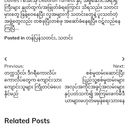
Davies ၊ စီအီးအို Deborah Turness နှင့် အမှုဆောင်အရာရှိ
ကြီးများ နှုတ်ထွက်/အဖြုတ်ခံရကြောင်း သိရသည်။ သတင်း
မှားတွေ ဖြန့်ဝေနေပြီး လူအများကို သတင်းတွေနဲ့ ပူးသတ်တဲ့
အဖွဲ့တွေလည်း တစ်ခုပြီးတစ်ခု အဆော်ခံနေရပြီ။ ဝဋ်လည်နေ
ကြပြီ….
Posted in
တန်ပြန်သတင်း
,
သတင်း
Post
Previous:
Next:
navigation
တက္ကသိုလ်၊ ဒီဂရီကောလိပ်၊
စစ်မှုထမ်းဆောင်ပြီး
ကောလိပ်​တွေက ကျောင်းသား
ပြည်သူ့စစ်မှုထမ်းများ
ကျောင်းသူများ ကြိုတင်မဲပေး
အလုပ်အကိုင်အခွင့်အလမ်းများ
နိုင်မည်
နှင့်ပတ်သက်၍ အကြမ်းဖက်မီဒီ
ယာများမဟုတ်မမှန်ရေးသားနေ
Related Posts